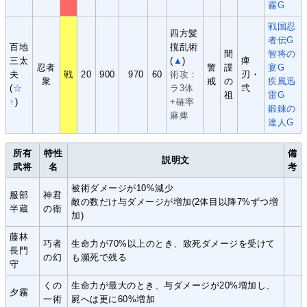
霧G
戦国忍
四方髪
者伝G
百地
撹乱術
間
智将の
三太
(
▲
)
痺
忍者
警
諜
宴G
夫
戦
20
900
970
60
術攻：
刃・
衆
戒
の
疾風迅
(
☆
ラ3体
弐
祖
雷G
↑
)
+確率
鍛錬の
麻痺
達人G
所有
特性
備
説明文
武将
名
考
被術ダメージが10%減少
服部
神君
敵の数だけ与ダメージが増加(2体目以降7%ずつ増
半蔵
の衛
加)
藤林
巧者
生命力が70%以上のとき、致死ダメージを受けて
長門
の幻
も瀕死で残る
守
くの
生命力が最大のとき、与ダメージが20%増加し、
夕霧
一術
屍へは更に60%増加