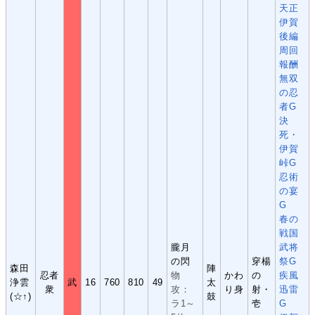
天正
伊賀
後編
周回
報酬
無双
の忍
者G
決
死・
伊賀
峠G
忍術
の宴
G
春の
戦国
朧月
武将
の閃
穿楊
祭G
森田
陣
忍者
物
かわ
の
疾風
浄雲
武
16
760
810
49
太
衆
攻：
り身
射・
迅雷
(☆↑)
鼓
ラ1～
壱
G