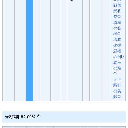
戦国
武将
祭G
漆黒
の強
者G
名将
発掘
忍者
の日D
覇王
の煌
G
天下
騒乱
の義
賊G
☆2武将 82.00%