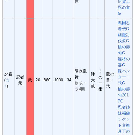
体
伊賀上
忍の宴
G
戦国忍
者伝G
幽魔討
伐祭G
桃の節
句G
姫将の
宴G
陽炎乱
く
屍ハン
夕霧
陣
鷹の
忍者
舞
の
ター・
(
☆
武
20
880
1000
34
太
目・
衆
物攻：
一
弐G
↑
)
鼓
弐
ラ4回
術
桃の節
句201
7G
忍者姉
妹福袋
チケッ
ト交換
月下の