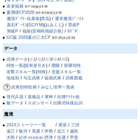
●
喜多福袋
8/7~14(金)14:59
●
夏満喫CP2026
8/5~8/19(木)13:59
魔境ﾃﾞｲﾘｰ化葛篭
(
西瓜
) /
通常魔境ﾌﾞｰｽﾄ
貴石ﾎﾞｰﾅｽ
(
GC
/
YM
)(
おみくじ
) /
育成P
突破P
/
福袋(雷鳴時雨紹介状)
/
ﾛｸﾞﾎﾞ
●
GC版 2026夏の三大CP
8/5~25(火)23:59
データ
●
武将データ
(
☆1
/
☆2
/
☆3
/
☆4
/
☆5
)
特性一覧
(
固有逆引き
) /
開眼
/
部隊特性
攻撃スキル一覧
(
特殊
) /
支援スキル一覧
地域別
/
勾玉武将
/
福袋武将
/
武将図鑑
武将別特性例
/
みなし倍率一覧表
●
現代兵器
/
装備品
/
軍神
/
出陣ｱｲﾃﾑ他
●
敵データ
/
スポンサー
/
出陣式特殊台詞
魔境
●
201Xストーリー一覧
/
尾張
/
三河
遠江
/
駿河
/
美濃
/
伊勢
/
近江
/
越前
大和
/
摂津
/
信濃
/
甲斐
紀伊
/
河内和泉
/