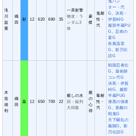
鬼ハン
ター・弐
滝
一斉射撃
鬼耐
G
、
決死・
川
織
物攻：ラ
豪
射
12
620
690
35
性・
伊賀峠G
益
田
ンダム3
傑
弐
服部半蔵PU
重
体
G
、
忍術の
宴G
疾風迅雷
G
、
影刃伝
説G
戦国忍者伝
G
、
薬術師
コレ弐G
決死・伊賀
峠G
、
服部
木
癒
癒しの水
毒耐
半蔵PUG
造
織
の
薬
12
650
700
22
回：縦列
性・
漆黒の強者
雄
田
心
大回復
弐
G
、
覚醒の
利
得
戦鬼G
天下騒乱の
義賊G
、
影
刃伝説G