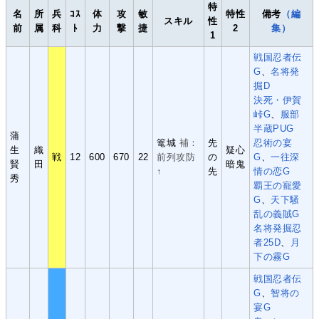
特
名
所
兵
ｺｽ
体
攻
敏
特性
備考
（編
スキル
性
前
属
科
ﾄ
力
撃
捷
2
集）
1
戦国忍者伝
G
、
名将発
掘D
決死・伊賀
峠G
、
服部
半蔵PUG
蒲
篭城
補：
先
忍術の宴
生
織
疑心
戦
12
600
670
22
前列攻防
の
G
、
一往深
賢
田
暗鬼
↑
先
情の恋G
秀
覇王の寵愛
G
、
天下騒
乱の義賊G
名将発掘忍
者25D
、
月
下の霧G
戦国忍者伝
G
、
智将の
宴G