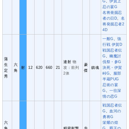
G
、
伊賀上
忍の宴G
名将発掘忍
者の日D
、
名
将発掘忍者2
4D
一般G
、
強
行戦 伊賀D
戦国忍者伝
G
、
幽魔討
蒲
連射
物
伐祭・参G
生
六
豪
射
12
620
660
21
攻：前列
鎮魂
決死・伊賀
定
角
傑
2体
峠G
、
服部
秀
半蔵PUG
忍術の宴
G
、
一往深
情の恋G
戦国忍者伝
G
、
血河の
勇将G
六
栄耀の煌
角
精密射撃
先
G
、
覇王の