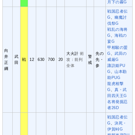
月下の霧G
戦国忍者伝
G
、
幽魔討
伐祭G
戦乱の海将
G
、
海戦の
宴G
甲相駿の盟
向
大火計
術
先の
G
、
武田の
井
武
警
戦
12
630
700
20
攻：前列
先・
威厳G
正
田
戒
全体
参
諏訪姫PU
綱
G
、
山本勘
助PUG
龍虎相撃
G
、
真・武
田四天王G
名将発掘忍
者26D
戦国忍者伝
G
、
決死・
伊賀峠G