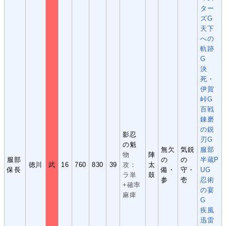
ター
ズG
天下
への
軌跡
G
決
死・
伊賀
峠G
百戦
錬磨
の鋭
影忍
刃G
の魁
無欠
気鋭
服部
物
陣
服部
の
の
半蔵P
徳川
武
16
760
830
39
攻：
太
保長
備・
守・
UG
ラ単
鼓
参
壱
忍術
+確率
の宴
麻痺
G
疾風
迅雷