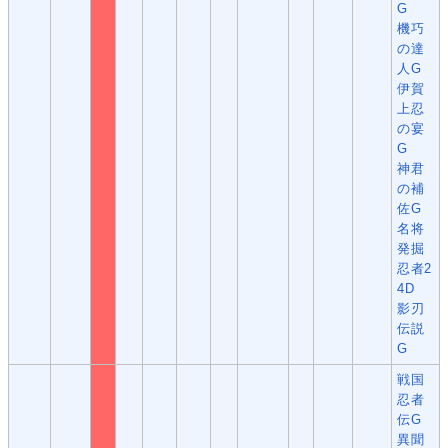
G
機巧
の達
人G
伊賀
上忍
の宴
G
神君
の補
佐G
名将
発掘
忍者2
4D
影刃
伝説
G
戦国
忍者
伝G
異聞