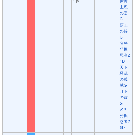
5体
伊賀
上忍
の宴
G
覇王
の煌
G
名将
発掘
忍者2
4D
天下
騒乱
の義
賊G
月下
の霧
G
名将
発掘
忍者2
6D