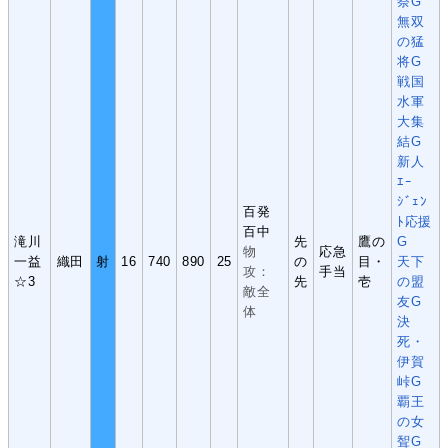
祭G
無双
の猛
将G
戦国
水軍
大集
結G
新人
ｴｰ
ｼﾞｪﾝ
百発
ﾄ応援
百中
滝川
先
鷹の
G
物
応急
一益
織田
射
16
740
890
25
の
目・
天下
攻：
手当
☆3
先
壱
の盟
敵全
友G
体
決
死・
伊賀
峠G
覇王
の女
聟G