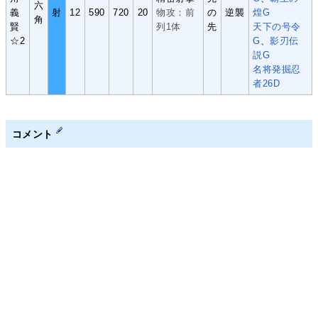
六
義
射
12
590
720
20
物攻：前
の
逆襲
煌G
角
賢
列1体
先
天下の号令
☆2
G
、
影刃伝
説G
名将発掘忍
者26D
コメント