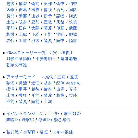
越後
/
播磨
/
備前
/
美作
/
備中
/
伯耆
因幡
/
但馬
/
出雲
/
備後
/
石見
/
周防
長門
/
安芸
/
山城
/
伊予
/
讃岐
/
阿波
土佐
/
筑前
/
豊前
/
豊後
/
肥後
/
筑後
肥前
/
日向
/
大隅
/
薩摩
/
伊豆
/
武蔵
相模
/
上総
/
下総
/
下野
/
常陸
/
磐城
岩代
/
羽前
/
羽後
/
陸奥
/
陸中
/
陸前
●
20XXストーリー一覧
/
安土城炎上
月影の陰陽師
/
平安海賊王
/
魑魅魍魎
朝家の守護
●
アナザーモード
/
尾張
/
三河
/
遠江
駿河
/
美濃
/
近江
/
越前
/
紀伊
/
河内和泉
摂津
/
甲斐
/
越後
/
備前
/
出雲
/
安芸
土佐
/
豊後
/
肥前
/
薩摩
/
相模
/
常陸
羽前
/
陸奥
/
陸前
/
山城
●
イベントダンジョン
/
ﾃﾞｲﾘｰ
/
曜日ｸｴｽﾄ
降臨D
/
迎撃戦
/
修練D
/
緊急報告
●
強行戦
/
突撃戦
/
遠征
/
スキル鍛錬