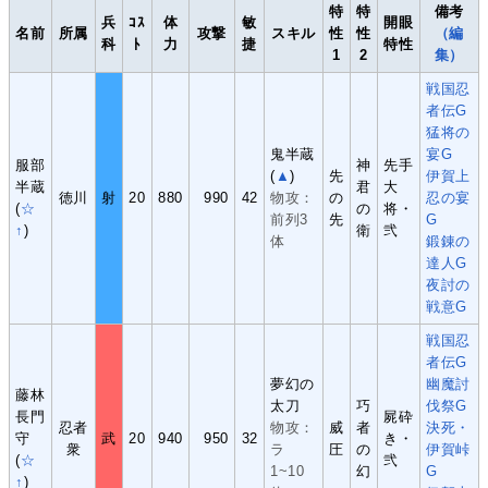
特
特
備考
兵
ｺｽ
体
敏
開眼
名前
所属
攻撃
スキル
性
性
（編
科
ﾄ
力
捷
特性
1
2
集）
戦国忍
者伝G
猛将の
鬼半蔵
宴G
服部
神
先手
(
▲
)
先
伊賀上
半蔵
君
大
徳川
射
20
880
990
42
物攻：
の
忍の宴
(
☆
の
将・
前列3
先
G
↑
)
衛
弐
体
鍛錬の
達人G
夜討の
戦意G
戦国忍
者伝G
夢幻の
幽魔討
藤林
太刀
巧
伐祭G
長門
屍砕
忍者
物攻：
威
者
決死・
守
武
20
940
950
32
き・
衆
ラ
圧
の
伊賀峠
(
☆
弐
1~10
幻
G
↑
)