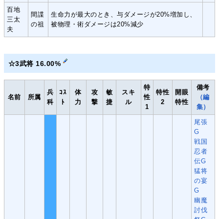
百地
間諜
生命力が最大のとき、与ダメージが20%増加し、
三太
の祖
被物理・術ダメージは20%減少
夫
☆3武将 16.00%
特
備考
兵
ｺｽ
体
攻
敏
スキ
特性
開眼
名前
所属
性
（編
科
ﾄ
力
撃
捷
ル
2
特性
1
集）
尾張
G
戦国
忍者
伝G
猛将
の宴
G
幽魔
討伐