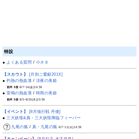
特設
●
よくある質問
/
小ネタ
【スカウト】
[月別ご愛顧201X]
●
灼熱の熱血漢
/
涼夜の美姫
初半 3倍
8/7~14(金)14:59
●
雷鳴の熱血漢
/
時雨の美姫
初半 3倍
8/5~8/20(木)23:59
【イベント】
[8月強行戦 丹後]
●
三大妖怪&真・三大妖怪降臨フィーバー
九尾の狐
/
真・九尾の狐
8/7~11(火)14:59
【キャンペーン】
[8月勾玉 木下昌直]