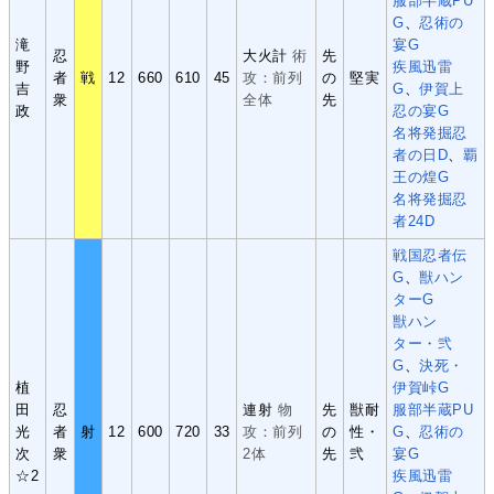
服部半蔵PU
G
、
忍術の
滝
宴G
忍
大火計
術
先
野
疾風迅雷
者
戦
12
660
610
45
攻：前列
の
堅実
吉
G
、
伊賀上
衆
全体
先
政
忍の宴G
名将発掘忍
者の日D
、
覇
王の煌G
名将発掘忍
者24D
戦国忍者伝
G
、
獣ハン
ターG
獣ハン
ター・弐
G
、
決死・
植
伊賀峠G
田
忍
連射
物
先
獣耐
服部半蔵PU
光
者
射
12
600
720
33
攻：前列
の
性・
G
、
忍術の
次
衆
2体
先
弐
宴G
☆2
疾風迅雷