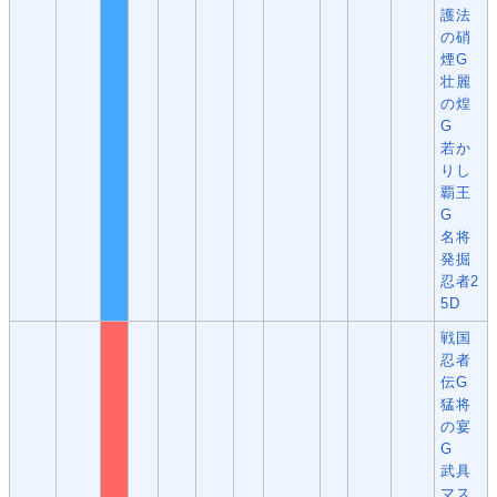
護法
の硝
煙G
壮麗
の煌
G
若か
りし
覇王
G
名将
発掘
忍者2
5D
戦国
忍者
伝G
猛将
の宴
G
武具
マス