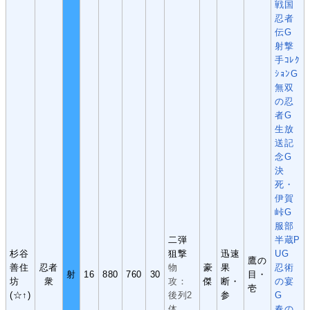
戦国
忍者
伝G
射撃
手ｺﾚｸ
ｼｮﾝG
無双
の忍
者G
生放
送記
念G
決
死・
伊賀
峠G
服部
二弾
半蔵P
杉谷
狙撃
迅速
UG
鷹の
善住
忍者
物
豪
果
忍術
射
16
880
760
30
目・
坊
衆
攻：
傑
断・
の宴
壱
(☆↑)
後列2
参
G
体
春の