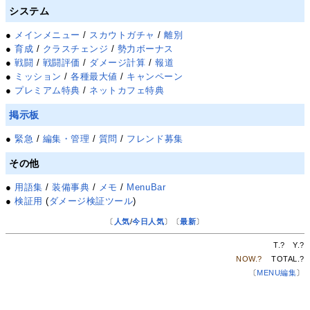
システム
●
メインメニュー
/
スカウトガチャ
/
離別
●
育成
/
クラスチェンジ
/
勢力ボーナス
●
戦闘
/
戦闘評価
/
ダメージ計算
/
報道
●
ミッション
/
各種最大値
/
キャンペーン
●
プレミアム特典
/
ネットカフェ特典
掲示板
●
緊急
/
編集・管理
/
質問
/
フレンド募集
その他
●
用語集
/
装備事典
/
メモ
/
MenuBar
●
検証用
(
ダメージ検証ツール
)
〔
人気
/
今日人気
〕〔
最新
〕
T.
?
Y.
?
NOW.
?
TOTAL.
?
〔
MENU編集
〕