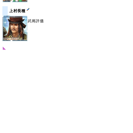
上村長種
武将評価
◣