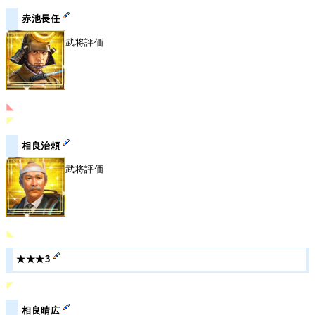
赤池長任
武将評価
◣
◤
相良治頼
武将評価
◣
★★★3
◤
相良晴広