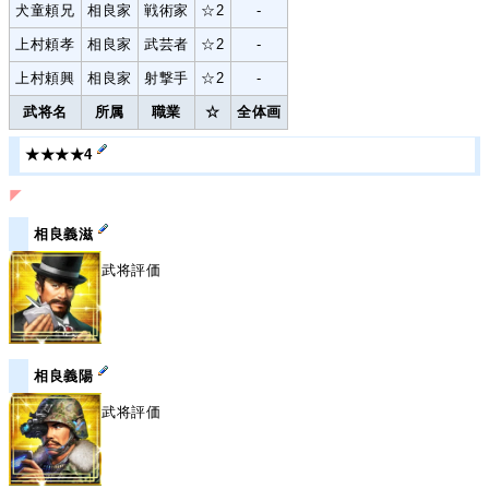
犬童頼兄
相良家
戦術家
☆2
-
上村頼孝
相良家
武芸者
☆2
-
上村頼興
相良家
射撃手
☆2
-
武将名
所属
職業
☆
全体画
★★★★4
◤
相良義滋
武将評価
相良義陽
武将評価