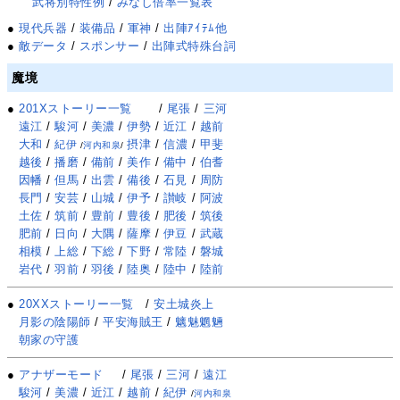
武将別特性例
/
みなし倍率一覧表
●
現代兵器
/
装備品
/
軍神
/
出陣ｱｲﾃﾑ他
●
敵データ
/
スポンサー
/
出陣式特殊台詞
魔境
●
201Xストーリー一覧
/
尾張
/
三河
遠江
/
駿河
/
美濃
/
伊勢
/
近江
/
越前
大和
/
摂津
/
信濃
/
甲斐
紀伊
/
河内和泉
/
越後
/
播磨
/
備前
/
美作
/
備中
/
伯耆
因幡
/
但馬
/
出雲
/
備後
/
石見
/
周防
長門
/
安芸
/
山城
/
伊予
/
讃岐
/
阿波
土佐
/
筑前
/
豊前
/
豊後
/
肥後
/
筑後
肥前
/
日向
/
大隅
/
薩摩
/
伊豆
/
武蔵
相模
/
上総
/
下総
/
下野
/
常陸
/
磐城
岩代
/
羽前
/
羽後
/
陸奥
/
陸中
/
陸前
●
20XXストーリー一覧
/
安土城炎上
月影の陰陽師
/
平安海賊王
/
魑魅魍魎
朝家の守護
●
アナザーモード
/
尾張
/
三河
/
遠江
駿河
/
美濃
/
近江
/
越前
/
紀伊
/
河内和泉