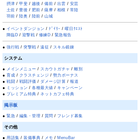
摂津
/
甲斐
/
越後
/
備前
/
出雲
/
安芸
土佐
/
豊後
/
肥前
/
薩摩
/
相模
/
常陸
羽前
/
陸奥
/
陸前
/
山城
●
イベントダンジョン
/
ﾃﾞｲﾘｰ
/
曜日ｸｴｽﾄ
降臨D
/
迎撃戦
/
修練D
/
緊急報告
●
強行戦
/
突撃戦
/
遠征
/
スキル鍛錬
システム
●
メインメニュー
/
スカウトガチャ
/
離別
●
育成
/
クラスチェンジ
/
勢力ボーナス
●
戦闘
/
戦闘評価
/
ダメージ計算
/
報道
●
ミッション
/
各種最大値
/
キャンペーン
●
プレミアム特典
/
ネットカフェ特典
掲示板
●
緊急
/
編集・管理
/
質問
/
フレンド募集
その他
●
用語集
/
装備事典
/
メモ
/
MenuBar