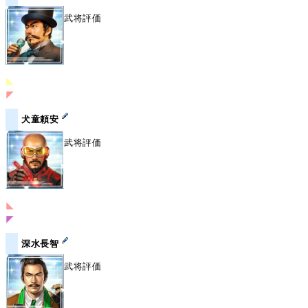
武将評価
◣
◤
犬童頼安
武将評価
◣
◤
深水長智
武将評価