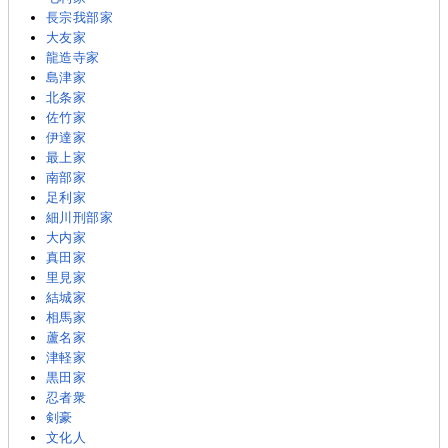
長宗我部家
大友家
龍造寺家
島津家
北条家
佐竹家
伊達家
最上家
南部家
足利家
細川刑部家
大内家
真田家
里見家
結城家
相馬家
蘆名家
津軽家
黒田家
忍者衆
剣豪
文化人