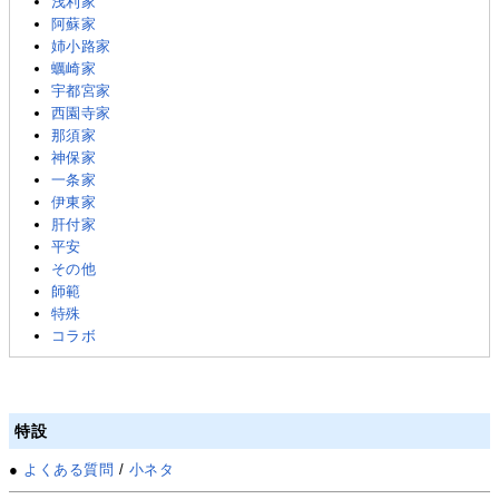
浅利家
阿蘇家
姉小路家
蠣崎家
宇都宮家
西園寺家
那須家
神保家
一条家
伊東家
肝付家
平安
その他
師範
特殊
コラボ
特設
●
よくある質問
/
小ネタ