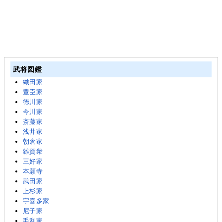
武将図鑑
織田家
豊臣家
徳川家
今川家
斎藤家
浅井家
朝倉家
雑賀衆
三好家
本願寺
武田家
上杉家
宇喜多家
尼子家
毛利家