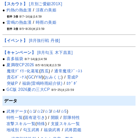
【スカウト】
[月別ご愛顧201X]
●
灼熱の熱血漢
/
涼夜の美姫
初半 3倍
8/7~14(金)14:59
●
雷鳴の熱血漢
/
時雨の美姫
初半 3倍
8/5~8/20(木)23:59
【イベント】
[8月強行戦 丹後]
【キャンペーン】
[8月勾玉 木下昌直]
●
喜多福袋
8/7~14(金)14:59
●
夏満喫CP2026
8/5~8/19(木)13:59
魔境ﾃﾞｲﾘｰ化葛篭
(
西瓜
) /
通常魔境ﾌﾞｰｽﾄ
貴石ﾎﾞｰﾅｽ
(
GC
/
YM
)(
おみくじ
) /
育成P
突破P
/
福袋(雷鳴時雨紹介状)
/
ﾛｸﾞﾎﾞ
●
GC版 2026夏の三大CP
8/5~25(火)23:59
データ
●
武将データ
(
☆1
/
☆2
/
☆3
/
☆4
/
☆5
)
特性一覧
(
固有逆引き
) /
開眼
/
部隊特性
攻撃スキル一覧
(
特殊
) /
支援スキル一覧
地域別
/
勾玉武将
/
福袋武将
/
武将図鑑