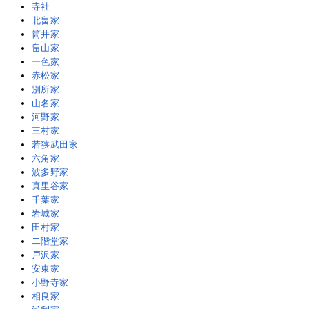
寺社
北畠家
筒井家
畠山家
一色家
赤松家
別所家
山名家
河野家
三村家
若狭武田家
六角家
波多野家
真里谷家
千葉家
岩城家
田村家
二階堂家
戸沢家
安東家
小野寺家
相良家