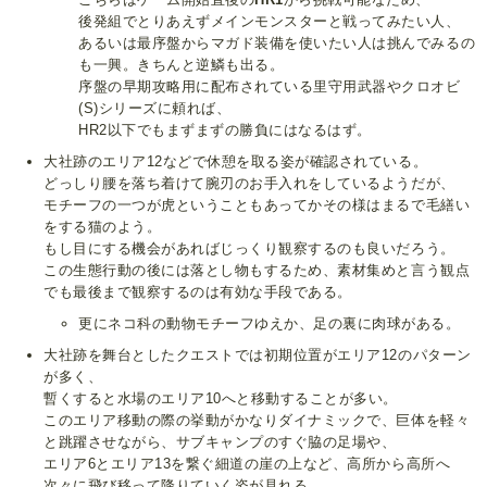
後発組でとりあえずメインモンスターと戦ってみたい人、
あるいは最序盤からマガド装備を使いたい人は挑んでみるの
も一興。きちんと逆鱗も出る。
序盤の早期攻略用に配布されている里守用武器やクロオビ
(S)シリーズに頼れば、
HR2以下でもまずまずの勝負にはなるはず。
大社跡のエリア12などで休憩を取る姿が確認されている。
どっしり腰を落ち着けて腕刃のお手入れをしているようだが、
モチーフの一つが虎ということもあってかその様はまるで毛繕い
をする猫のよう。
もし目にする機会があればじっくり観察するのも良いだろう。
この生態行動の後には落とし物もするため、素材集めと言う観点
でも最後まで観察するのは有効な手段である。
更にネコ科の動物モチーフゆえか、足の裏に肉球がある。
大社跡を舞台としたクエストでは初期位置がエリア12のパターン
が多く、
暫くすると水場のエリア10へと移動することが多い。
このエリア移動の際の挙動がかなりダイナミックで、巨体を軽々
と跳躍させながら、サブキャンプのすぐ脇の足場や、
エリア6とエリア13を繋ぐ細道の崖の上など、高所から高所へ
次々に飛び移って降りていく姿が見れる。