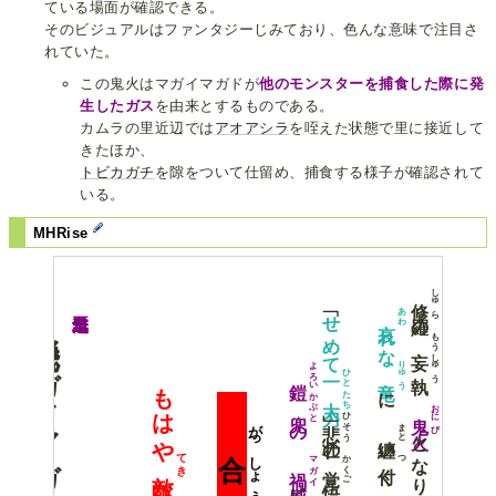
ている場面が確認できる。
そのビジュアルはファンタジーじみており、色んな意味で注目さ
れていた。
この鬼火はマガイマガドが
他のモンスターを捕食した際に発
生したガス
を由来とするものである。
カムラの里近辺では
アオアシラ
を咥えた状態で里に接近して
きたほか、
トビカガチ
を隙をついて仕留め、捕食する様子が確認されて
いる。
MHRise
怨虎竜マガイマガド
「
しゅら
修羅
あわ
悪逆無道
せめて
の
れな
もうしゅう
妄執
りゅう
よろいかぶと
ひと
鎧兜
もはや
に
たち
太刀
おにび
鬼火
ひそう
悲壮
がっしょう
の
まと
となりて
の
い
合掌
てき
かくご
つ
マガイ
覚悟
く
禍威
なし
に