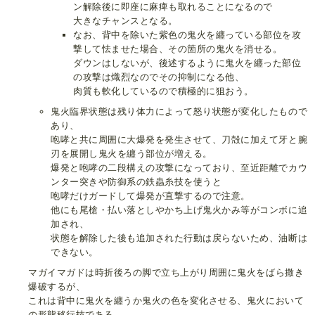
ン解除後に即座に麻痺も取れることになるので
大きなチャンスとなる。
なお、背中を除いた紫色の鬼火を纏っている部位を攻
撃して怯ませた場合、その箇所の鬼火を消せる。
ダウンはしないが、後述するように鬼火を纏った部位
の攻撃は熾烈なのでその抑制になる他、
肉質も軟化しているので積極的に狙おう。
鬼火臨界状態は残り体力によって怒り状態が変化したもので
あり、
咆哮と共に周囲に大爆発を発生させて、刀殻に加えて牙と腕
刃を展開し鬼火を纏う部位が増える。
爆発と咆哮の二段構えの攻撃になっており、至近距離でカウ
ンター突きや防御系の鉄蟲糸技を使うと
咆哮だけガードして爆発が直撃するので注意。
他にも尾槍・払い落としやかち上げ鬼火かみ等がコンボに追
加され、
状態を解除した後も追加された行動は戻らないため、油断は
できない。
マガイマガドは時折後ろの脚で立ち上がり周囲に鬼火をばら撒き
爆破するが、
これは背中に鬼火を纏うか鬼火の色を変化させる、鬼火において
の形態移行技である。