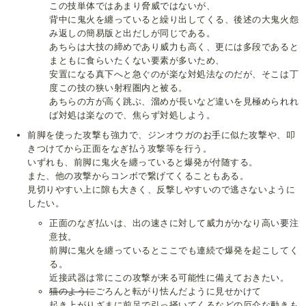
この技単体ではあまり脅威ではないが、
背中に鬼火を纏っていると繰り出してくる、後述の大鬼火怨
み返しの簡易版と出だしが同じである。
あちらは大技の締めであり威力も高く、更には多段であると
まともに食らいたくない要素が多いため、
安置になる真下へと急ぐのが楽な対処法なのだが、そこは丁
度この技の狭い射程圏内と被る。
あちらの方が高く跳ぶ、溜めが長いなど違いを見極められれ
ば対処は楽なので、焦らず対処しよう。
前脚を使った攻撃も強力で、ジンオウガの
お手
に似た攻撃や、叩
きつけてから正面をなぎ払う攻撃等を行う。
いずれも、前脚に鬼火を纏っていると爆発が付随する。
また、他の攻撃からコンボで繋げてくることもある。
見切りやすい上に隙も大きく、反撃しやすいので逃さないように
したい。
正面のなぎ払いは、出の速さに対して威力がかなり高い要注
意技。
前脚に鬼火を纏っているとここでも連続で爆発を起こしてく
る。
近接武器は常にこの攻撃が来る可能性に備えておきたい。
猫のように
ごろんと転がり怯んだように見せかけて
起き上がりざまに前足で引っ掻いてくるなどの厄介な動きも