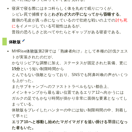
寝床で寝る際にはネコ科らしく体を丸めて眠りにつくが、
シビレ罠で捕獲すると
わざわざ大の字になってから昏睡する
。
腹側の毛皮が真っ赤になっているので壮絶な戦いの上での
討ち死
に
をイメージしている可能性はあるが、
普段の恐ろしさと比べてやたらとギャップがある寝姿である。
体験版
MHRise
体験版
第2弾では「熟練者向け」として本種の討伐クエス
トが実装されたのだが、
かなりシビアな調整に加え、ステータスが固定された装備、更に
15分
という短い制限時間から
とんでもない強敵となっており、SNSでも阿鼻叫喚の声がいくつ
も上がった。
またサブキャンプへのファストトラベルもない都合上、
メインキャンプから最も遠い位置であるエリア12へ向かうには
ガルクの足でもかなり時間が掛かり非常に面倒な要素となってし
まっている。
体験版をプレイしたハンターの中には短い制限時間の中、到着し
て早々に
エリア10へと移動し始めたマガイマガドを追い掛ける羽目になっ
た者もいた。