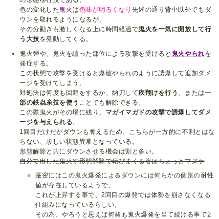
色の変化した
鬼火
は
色味が明るくなり
先述の通り背中以外でもダ
ウンを取れるようになるが、
その分動きも激しくなる上に時間経過で
鬼火を一気に開放して行
う大技
を発動してくる。
鬼火弾や、鬼火を纏った部位による攻撃を受けると
鬼火やられ
を
発症する。
この状態で攻撃を受けると爆破やられのように誘爆して追加ダメ
ージを受けてしまう。
対処法は何度も回避をするか、納刀して
疾翔けを行う
、または
一
部の鉄蟲糸技を使う
ことでも解除できる。
この際鬼火がその場に残り、
マガイマガドの攻撃で誘爆してダメ
ージを与えられる
。
1回目だけだがダウンも奪えるため、こちらが一方的に不利とはな
らない、珍しい状態異常となっている。
形態解除と共にダウンさせる機会は割と多い。
自分で出した鬼火や形態解除で転びまくる姿はちょっとマヌケ
厳密にはこの鬼火爆発によるダウンには何らかの個別の耐性
値が存在しているようで、
これが上昇する事で、2回目の爆発では体勢を崩さなくなる
仕組みになっているらしい。
その為、やろうと思えば何発も鬼火爆発を当て続ける事で2