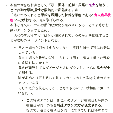
本種の大きな特徴として「
頭・胴体・前脚・尻尾に
鬼火
を纏うこ
とで行動や弱点属性が段階的に変化する
」点、
「追いつめられると
甲殻を展開した特殊な形態である“
鬼火臨界状
態
”へと移行する
」点が挙げられる。
本体と鬼火の二つの段階的な変化が組み合わさることで多彩な行
動パターンを有するため、
「現状のマガイマガドは何が強化されているのか」を把握するこ
とが攻略のキーポイントとなる。
鬼火を纏った部位は柔らかくなり、前脚と背中で特に顕著に
なっている。
鬼火を纏った状態の背中、もしくは明るい鬼火を纏った部位
に攻撃し怯ませると
鬼火が爆発して大ダメージと共にダウンし、さらに鬼火が全
て消える
。
隙が多めとは言え激しく動くマガイマガドの動きを止めるチ
ャンスであり、
そして厄介な技を封じることもできるので、積極的に狙って
いきたい。
この特殊ダウンは、部位へのダメージ蓄積値と麻痺の
蓄積値が同一の場合
特殊ダウンの方が優先される
。
なので、運良く蓄積値を同一にできていれば特殊ダウ