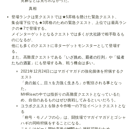
見解などは見られなかった。
真相
登場ランクは里クエストでは★5昇格を懸けた緊急クエスト、
集会場下位でも★3昇格のための緊急クエスト、上位では最高ラン
クの★7で登場する。
メインターゲットとなるクエストでは多くが
大社跡
で相手取るも
のになるが、
他にも多くのクエストに非ターゲットモンスターとして登場す
る。
また、高難度クエストである「
いざ挑め、覇者の行列
」や「
猛者
たちの酒宴
」にも登場する為、戦う機会は多い。
2021年12月24日にはマガイマガドの強化個体を狩猟するク
エスト
「
炎の如く、日々を力強く生きろ
」が配信される事となっ
た。
MHRiseの中では指折りの高難度クエストとなっているた
め、自信のあるものはぜひ挑戦してみるといいだろう。
コラボ
クエ
スト
を除き今作唯一の下位イベントクエストとな
る
「称号・モノノフの心」は、闘技場でマガイマガドとゴシャ
ハギの同時狩猟をすることになる。
こちらはゲーム開始直後の
HR1
から挑戦可能なため、