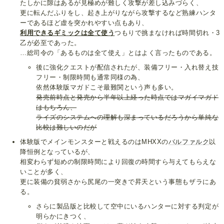
たしかに隙はあるが見極めが難しく攻撃が差し込みづらく、
更に転んだふりをし、起き上がりながら攻撃するなど熟練ハンタ
ーであるほど虚を突かれやすい点もあり、
利用できるギミックは全て使う
つもりで挑まなければ時間切れ・3
乙が必至であった。
…総司令の「あるものは全て使え」とはよく言ったものである。
後に強化クエストが配信されたが、装備フリー・入れ替え技
フリー・制限時間も通常同様の為、
依然体験版マガドこそ最難関という声も多い。
発売前時点と発売から半年以上経った時点ではマガイマガド
はもちろん、
ライズのシステムへの理解も深まっているだろうから単純な
比較は難しいのだが
体験版でメインモンスターと戦えるのはMHXXの
バルファルク
以
降恒例となっているが、
相変わらず短めの制限時間により回復の時間すら与えてもらえな
いことが多く、
更に装備の貧弱さから尻尾の一突きで昇天という事態もザラにあ
る。
さらに製品版と比較して空中にいるハンターに対する判定が
明らかにきつく、