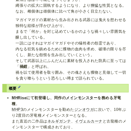
縄張りの拡大に固執するようになり、より
獰猛な
性質となる。
なお、雌個体は雄個体に比べて角が小さく目立たない。
マガイマガドの素材から生み出される武器には鬼火を想わせる
独特な紋様が浮かび上がり、
まるで「何か」を封じ込めているかのような禍々しい雰囲気を
醸し出している。
一説にはそれはマガイマガドやその犠牲者の怨霊であり、
内なる狂気を鎮めるために獲物の血肉を求め、破壊の限りを尽
くし、新たな怨恨を生み出していくという。
そして武器以上にふんだんに素材を投入された防具に至っては
「
禍鎧
」と呼ばれ、
禍を以て使用者を取り囲み、その魂さえも獲物と見做して一切
を貪り喰らうという恐ろしい噂まで語られている。
概要
MHRise
にて初登場し、同作の
メインモンスター
を務める牙竜
種
。
MHP3
のメインモンスターを勤めた
ジンオウガ
に次いで、10年ぶ
り2度目の牙竜種メインモンスターとなる。
また直近の二作品は
ネルギガンテ
、
イヴェルカーナ
と古龍種のメ
インモンスターで構成されており、