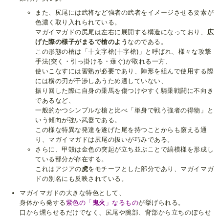
また、尻尾には武将など強者の武者をイメージさせる要素が
色濃く取り入れられている。
マガイマガドの尻尾は左右に展開する構造になっており、
広
げた際の様子がまるで槍のよう
なのである。
この形態の槍は「十文字槍(十字槍)」と呼ばれ、様々な攻撃
手法(突く・引っ掛ける・薙ぐ)が取れる一方、
使いこなすには習熟が必要であり、陣形を組んで使用する際
には横の刃が干渉しあうため適していない、
振り回した際に自身の乗馬を傷つけやすく騎乗戦闘に不向き
であるなど、
一般的かつシンプルな槍と比べ「単身で戦う強者の得物」と
いう傾向が強い武器である。
この様な特異な発達を遂げた尾を持つことからも窺える通
り、マガイマガドは尻尾の扱いが巧みである。
さらに、甲殻は金色の突起が立ち並ぶことで縞模様を形成し
ている部分が存在する。
これはアジアの
虎
をモチーフとした部分であり、マガイマガ
ドの別名にも反映されている。
マガイマガドの大きな特色として、
身体から発する
紫色の「
鬼火
」なるもの
が挙げられる。
口から燻らせるだけでなく、尻尾や腕部、背部から立ちのぼらせ