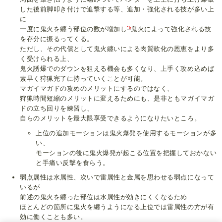
した後前脚叩き付けで追撃する等、追加・強化される技が多い上
に
*6
一度に鬼火を纏う部位の数が増加し
鬼火によって強化される技
を存分に振るってくる。
ただし、その代償として鬼火纏いによる肉質軟化の恩恵をより多
く受けられる上、
鬼火誘爆でのダウンを狙える機会も多くなり、上手く攻め込めば
素早く狩猟完了に持っていくことが可能。
マガイマガドの攻めのメリットにするのではなく、
狩猟時間短縮のメリットに変えるためにも、是非ともマガイマガ
ドの立ち回りを練習し、
自らのメリットを最大限享受できるようになりたいところ。
上位の追加モーションは鬼火爆発を使用するモーションが多
い、
モーションの後に鬼火爆発が起こる位置を把握しておかない
と手痛い反撃を食らう。
弱点属性は水属性、次いで雷属性と金属を思わせる弱点になって
いるが
前述の鬼火を纏った部位は水属性が効きにくくなるため
ほとんどの箇所に鬼火を纏うようになる上位では雷属性の方が有
効に働くことも多い。