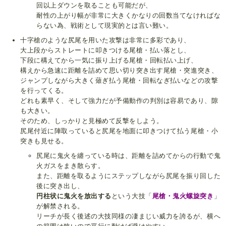
回以上ダウンを取ることも可能だが、
耐性の上がり幅が非常に大きくかなりの回数当てなければな
らない為、戦術として現実的とは言い難い。
十字槍のような尻尾を用いた攻撃は非常に多彩であり、
大上段からストレートに叩きつける尾槍・払い落とし、
下段に構えてから一気に振り上げる尾槍・回転払い上げ、
構えから急速に距離を詰めて思い切り突き出す尾槍・突進突き、
ジャンプしながら大きく薙ぎ払う尾槍・回転なぎ払いなどの攻撃
を行ってくる。
どれも素早く、そして強力だが予備動作の判別は容易であり、隙
も大きい。
そのため、しっかりと見極めて反撃をしよう。
尻尾付近に陣取っていると尻尾を地面に叩きつけて払う尾槍・小
突きも見せる。
尻尾に鬼火を纏っている時は、距離を詰めてからの行動で鬼
火ガスをまき散らす。
また、距離を取るようにステップしながら尻尾を振り回した
後に突き出し、
円柱状に鬼火を放出する
という大技「
尾槍・鬼火螺旋突き
」
が解禁される。
リーチが長く後述の大技同様の凄まじい威力を誇るが、横へ