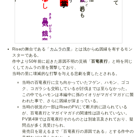
いど
むも
きき
鬼気
の
がりゅう
餓竜
Riseの舞台である「
カムラの里
」とは浅からぬ因縁を有するモン
スターである。
作中より50年前に起きた原因不明の災禍「
百竜夜行
」と時を同じ
くしてカムラの里を襲撃しており、
当時の里に壊滅的な打撃を与える悲劇を齎したとされる。
当時の百竜夜行に立ち向かっていたフゲン、ハモン、ゴコ
ク、コガラシも交戦しているが討伐までは至らなかった。
この中でもハモンは本編中に孫のイオリがマガイマガドに襲
われた事で、さらに因縁が深まっている。
当時の状況の一部はRiseのPVにて断片的に語られている
が、百竜夜行とマガイマガドの関連性は語られていない。
PV第4弾では百竜夜行そのものとは別途言及されており、疑
問点が多く見受けられ、
発売日を迎えるまで「百竜夜行の原因である」とする作中の