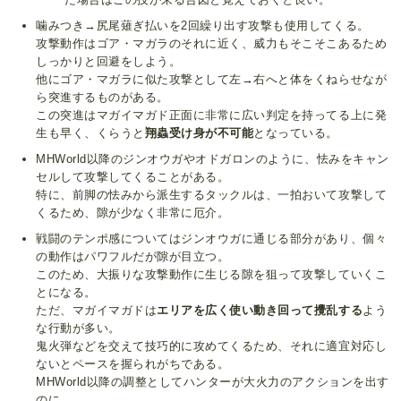
噛みつき→尻尾薙ぎ払いを2回繰り出す攻撃も使用してくる。
攻撃動作はゴア・マガラのそれに近く、威力もそこそこあるため
しっかりと回避をしよう。
他にゴア・マガラに似た攻撃として左→右へと体をくねらせなが
ら突進するものがある。
この突進はマガイマガド正面に非常に広い判定を持ってる上に発
生も早く、くらうと
翔蟲受け身が不可能
となっている。
MHWorld以降のジンオウガやオドガロンのように、怯みをキャン
セルして攻撃してくることがある。
特に、前脚の怯みから派生するタックルは、一拍おいて攻撃して
くるため、隙が少なく非常に厄介。
戦闘のテンポ感についてはジンオウガに通じる部分があり、個々
の動作はパワフルだが隙が目立つ。
このため、大振りな攻撃動作に生じる隙を狙って攻撃していくこ
とになる。
ただ、マガイマガドは
エリアを広く使い動き回って攪乱する
よう
な行動が多い。
鬼火弾などを交えて技巧的に攻めてくるため、それに適宜対応し
ないとペースを握られがちである。
MHWorld以降の調整としてハンターが大火力のアクションを出す
のに