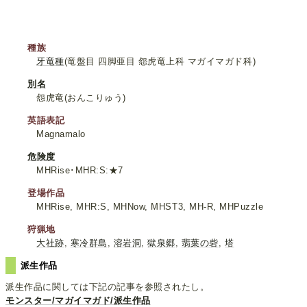
種族
牙竜種
(竜盤目 四脚亜目 怨虎竜上科 マガイマガド科)
別名
怨虎竜(おんこりゅう)
英語表記
Magnamalo
危険度
MHRise･MHR:S:★7
登場作品
MHRise, MHR:S, MHNow, MHST3, MH-R, MHPuzzle
狩猟地
大社跡
,
寒冷群島
,
溶岩洞
,
獄泉郷
,
翡葉の砦
,
塔
派生作品
派生作品に関しては下記の記事を参照されたし。
モンスター/マガイマガド/派生作品