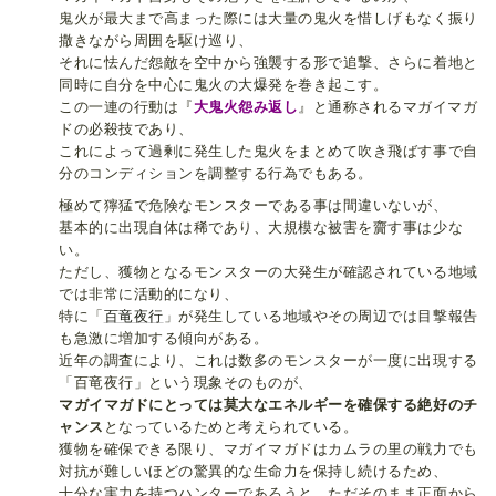
鬼火が最大まで高まった際には大量の鬼火を惜しげもなく振り
撒きながら周囲を駆け巡り、
それに怯んだ怨敵を空中から強襲する形で追撃、さらに着地と
同時に自分を中心に鬼火の大爆発を巻き起こす。
この一連の行動は『
大鬼火怨み返し
』と通称されるマガイマガ
ドの必殺技であり、
これによって過剰に発生した鬼火をまとめて吹き飛ばす事で自
分のコンディションを調整する行為でもある。
極めて獰猛で危険なモンスターである事は間違いないが、
基本的に出現自体は稀であり、大規模な被害を齎す事は少な
い。
ただし、獲物となるモンスターの大発生が確認されている地域
では非常に活動的になり、
特に「
百竜夜行
」が発生している地域やその周辺では目撃報告
も急激に増加する傾向がある。
近年の調査により、これは数多のモンスターが一度に出現する
「百竜夜行」という現象そのものが、
マガイマガドにとっては莫大なエネルギーを確保する絶好のチ
ャンス
となっているためと考えられている。
獲物を確保できる限り、マガイマガドはカムラの里の戦力でも
対抗が難しいほどの驚異的な生命力を保持し続けるため、
十分な実力を持つハンターであろうと、ただそのまま正面から