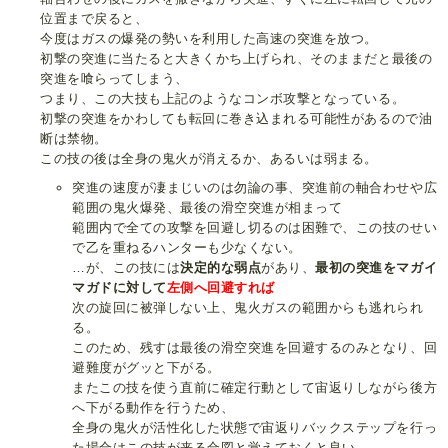
位置まで戻ると、
今度はガスの爆発の勢いを利用した高速の突進を放つ。
初撃の突進に当たると大きくかち上げられ、そのままだと最後の
突進を喰らってしまう、
つまり、この大技も上記のようなコンボ攻撃となっている。
初撃の突進をかわしても転回に巻き込まれる可能性があるので油
断は禁物。
この技の後は全身の鬼火が消えるか、あるいは弱まる。
突進の速度が凄まじいのは勿論の事、突進前の軸合わせや広
範囲の鬼火爆発、最後の滑空突進が相まって
範囲内で全ての攻撃を回避し切るのは困難で、この技のせい
で乙を重ねるハンターも少なくない。
…が、この技には
決定的な弱点
があり、
最初の突進をマガイ
マガドに対して
左側へ回避すれば
次の旋回に被弾しない上、鬼火ガスの範囲からも逃れられ
る。
このため、残すは最後の滑空突進を回避するのみとなり、回
避難度がグッと下がる。
またこの技を使う直前に確定行動として宙返りしながら後方
へ下がる動作を行うため、
全身の鬼火が活性化した状態で宙返りバックステップを行っ
た場合はこの技が来る合図と覚えておくと良い。