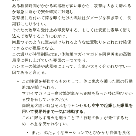
ある程度時間がかかる武器種が多い事から、攻撃は大きく離れる
か緊急回避かで安全確実に対処し、
攻撃後に近付いて隙を叩くだけの戦法はダメージを稼ぎ辛く、長
期戦になりやすい。
そのため攻撃を受け止め即反撃する、もしくは安置に素早く潜り
込んで攻撃するように心がけ、
尚且つそのように畳み掛けられるような位置取りをどれだけ確保
できるかが重要となる。
この辺りが時間制限の短い体験版マガイマガドを阿鼻叫喚の高難
易度に押し上げていた要因の一つであり、
ハンターの戦法や武器種によって、印象が大きく分かれやすい一
因であると言える。
この性質を補強するものとして、体に鬼火を纏った際の行動
追加が挙げられる。
マガイマガドは一度攻撃対象から距離を取った後に飛びかか
る技を有しているのだが、
両腕鬼火纏い時はそれをキャンセルし
空中で起爆した爆風を
用いて視界外まで一気に移動する
。
これに限らず鬼火を纏うことで「行動の択」が発生するた
め、不意を突かれやすい。
また、似たようなモーションでとびかかり自体を強化