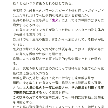
軽々と追いつき背後をとれるほどである。
平常時でも恐るべきパワーとスピードを併せ持つマガイマガド
はただそれだけでも圧倒的な脅威と言える存在だが、
全身の各部から立ち昇る「
鬼火
」によってその戦闘力はさらに
増大するとされる。
この鬼火はマガイマガドが喰らった他のモンスターの骨を体内
で分解する過程で生じ、
口だけでなく尻尾や腕部、背部からも放出されている様子が見
られる。
鬼火は衝撃に反応して炸裂する性質を有しており、攻撃の際に
この鬼火を獲物や外敵にも纏わせ、
追撃によって爆裂させる事で決定的な致命傷を与えて仕留め
る。
また、尻尾を振り回す遠心力によって独特な音を立てながら紫
色に燃え盛る鬼火の塊を
距離を置いた外敵へ向けて次々に射出する遠距離攻撃や、
周囲に撒き散らした鬼火を一斉に炸裂させる範囲攻撃も可能。
さらには
大量の鬼火を一度に炸裂させ、その爆風を利用する事
で瞬間的に加速する
という荒業を持ち、
この技を応用する事で空中においても一時的に急制動と急加速
を可能とする。
たとえ高い飛行能力を持つモンスターであっても、陸近くを滞