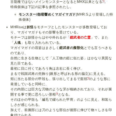
*1
古龍種ではないメインモンスターとなるとMHX以来となる
。
特殊個体は下記の記事を参照されたし。
モンスター/怨嗟響めくマガイマガド
(MHR:Sより登場した特
殊個体)
MHRiseは
妖怪
をモチーフとしたモンスターが多数登場してお
り、マガイマガドもその影響を受けている。
モチーフは妖怪からはやや外れるが「
鎧武者の亡霊
」で、また
「
人魂
」も取り入れられている。
マガイマガドの容姿はまさしく
鎧武者の擬獣化
とでも言うべきも
のであり、
自然に生きる生物として「人工物の鎧に似た姿」はかなり異質な
見た目である。
最初に目に付くであろう角は左右に長く伸び、
まるで戦国武将の兜飾り(鍬形と呼ばれる形の脇立)に見える。
*2
頬に当たる部分の甲殻も、張り出してまるで面頬
のような形に
発達していると同時に、
その内部には巨大な刃物のような牙が格納されており、それが展
*3
開する事で更に恐ろしい形相
となる。
そのほかの甲殻も「縅毛で綴られた甲冑」のように見え、和装ら
しさが感じられる。
加えて、前腕部には刀のような部位が後部に伸びて物々しさを印
象付けられる。