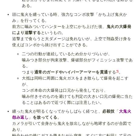
ある。
頭に鬼火を纏っている時、強力なコンボ攻撃「かち上げ鬼火か
み」を行ってくる。
前方に噛みついてハンターを上空にかち上げた後、
鬼火の大爆発
により追撃する
というもの。
追撃まで食らうと大ダメージは免れないが、上空で翔蟲受け身を
使えばコンボから抜け出すことができる。
二つの行動が連続しているため分かりづらいが、
噛みつき部分が拘束攻撃、爆破部分がフィニッシュ攻撃であ
る。
*5
つまり
通常のガードやハイパーアーマーを貫通
する
。
大抵は同時に周囲に鬼火ガスをまき散らして爆発を起こす
が、
コンボ本命の大爆発は口元から発生しており、
噛み付きそのものを避けても判定の大きい口元の爆発に当た
ることはあるので近づく際には注意したい。
纏った鬼火が明るくなってからしばらく経つと、
必殺技
「
大鬼火
怨み返し
」
を放ってくる
。
カメラが引いて全身から鬼火を放出しながら咆哮するのが合図で
あり、
軸合わせの後にガスを撒きながら突進、すぐに左に転回して元の