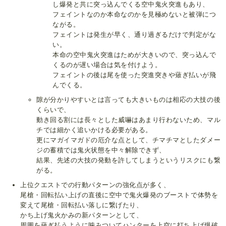
し爆発と共に突っ込んでくる空中鬼火突進もあり、
フェイントなのか本命なのかを見極めないと被弾につ
ながる。
フェイントは発生が早く、通り過ぎるだけで判定がな
い。
本命の空中鬼火突進はためが大きいので、突っ込んで
くるのが遅い場合は気を付けよう。
フェイントの後は尾を使った突進突きや薙ぎ払いが飛
んでくる。
隙が分かりやすいとは言っても大きいものは相応の大技の後
くらいで、
動き回る割には長々とした威嚇はあまり行わないため、マル
チでは細かく追いかける必要がある。
更にマガイマガドの厄介な点として、チマチマとしたダメー
ジの蓄積では鬼火状態を中々解除できず、
結果、先述の大技の発動を許してしまうというリスクにも繋
がる。
上位クエストでの行動パターンの強化点が多く、
尾槍・回転払い上げの直後に空中で鬼火爆発のブーストで体勢を
変えて尾槍・回転払い落しに繋げたり、
かち上げ鬼火かみの新パターンとして、
周囲を薙ぎ払うように噛みついてハンターを上空に打ち上げ爆破