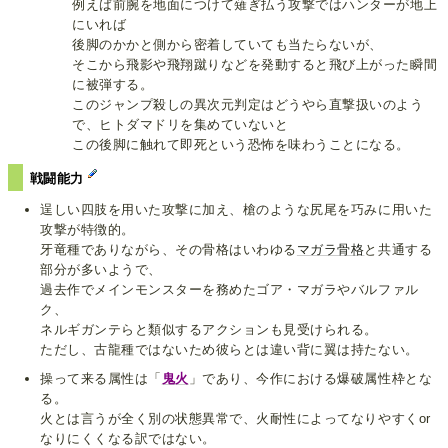
例えば前腕を地面につけて薙ぎ払う攻撃ではハンターが地上
にいれば
後脚のかかと側から密着していても当たらないが、
そこから飛影や飛翔蹴りなどを発動すると飛び上がった瞬間
に被弾する。
このジャンプ殺しの異次元判定はどうやら直撃扱いのよう
で、ヒトダマドリを集めていないと
この後脚に触れて即死という恐怖を味わうことになる。
戦闘能力
逞しい四肢を用いた攻撃に加え、槍のような尻尾を巧みに用いた
攻撃が特徴的。
牙竜種でありながら、その骨格はいわゆる
マガラ骨格
と共通する
部分が多いようで、
過去作でメインモンスターを務めたゴア・マガラやバルファル
ク、
ネルギガンテらと類似するアクションも見受けられる。
ただし、古龍種ではないため彼らとは違い背に翼は持たない。
操って来る属性は「
鬼火
」であり、今作における爆破属性枠とな
る。
火とは言うが全く別の状態異常で、火耐性によってなりやすくor
なりにくくなる訳ではない。