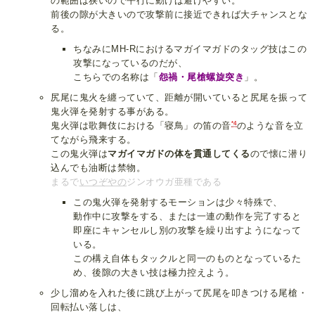
の範囲は狭いので平行に動けば避けやすい。
前後の隙が大きいので攻撃前に接近できれば大チャンスとな
る。
ちなみにMH-Rにおけるマガイマガドのタッグ技はこの
攻撃になっているのだが、
こちらでの名称は「
怨禍・尾槍螺旋突き
」。
尻尾に鬼火を纏っていて、距離が開いていると尻尾を振って
鬼火弾を発射する事がある。
*4
鬼火弾は歌舞伎における「寝鳥」の笛の音
のような音を立
てながら飛来する。
この鬼火弾は
マガイマガドの体を貫通してくる
ので懐に潜り
込んでも油断は禁物。
まるで
いつぞやの
ジンオウガ亜種である
この鬼火弾を発射するモーションは少々特殊で、
動作中に攻撃をする、または一連の動作を完了すると
即座にキャンセルし別の攻撃を繰り出すようになって
いる。
この構え自体もタックルと同一のものとなっているた
め、後隙の大きい技は極力控えよう。
少し溜めを入れた後に跳び上がって尻尾を叩きつける尾槍・
回転払い落しは、