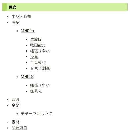
目次
生態・特徴
概要
MHRise
体験版
戦闘能力
縄張り争い
操竜
百竜夜行
百竜ノ淵源
MHR:S
縄張り争い
傀異化
武具
余談
モチーフについて
素材
関連項目