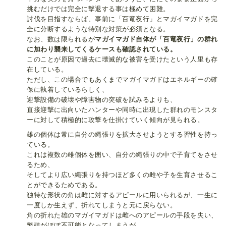
挑むだけでは完全に撃退する事は極めて困難。
討伐を目指すならば、事前に「百竜夜行」とマガイマガドを完
全に分断するような特別な対策が必須となる。
なお、数は限られるが
マガイマガド自体が「百竜夜行」の群れ
に加わり襲来してくるケースも確認されている。
このことが原因で過去に壊滅的な被害を受けたという人里も存
在している。
ただし、この場合でもあくまでマガイマガドはエネルギーの確
保に執着しているらしく、
迎撃設備の破壊や障害物の突破を試みるよりも、
直接迎撃に出向いたハンターや同時に出現した群れのモンスタ
ーに対して積極的に攻撃を仕掛けていく傾向が見られる。
雄の個体は常に自分の縄張りを拡大させようとする習性を持っ
ている。
これは複数の雌個体を囲い、自分の縄張りの中で子育てをさせ
るため、
そしてより広い縄張りを持つほど多くの雌や子を生育させるこ
とができるためである。
独特な形状の角は雌に対するアピールに用いられるが、一生に
一度しか生えず、折れてしまうと元に戻らない。
角の折れた雄のマガイマガドは雌へのアピールの手段を失い、
繁殖がほぼ不可能となってしまうが、