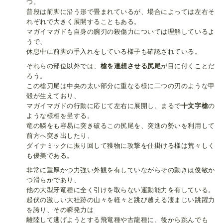
つ。
普段は前脚に沿う形で畳まれているが、場合によっては左右そ
れぞれで大きく展開することもある。
マガイマガドも自身の腕刃の殺傷力については理解しているよ
うで、
休息中に前脚の手入れをしている様子も確認されている。
それらの部位以外では、
槍を連想させる尻尾
が目に付くことだ
ろう。
この槍刃尾は中央の太い部分に重なる様に二つの刃のような甲
殻が生えており、
マガイマガドの行動に応じて左右に展開し、まるで
十文字槍
の
ような様相を呈する。
竜の鱗をも容易に突き破るこの尻尾を、突進の勢いを利用して
前方へ突き出したり、
ダイナミックに振り回して獲物に攻撃を仕掛ける様は荒々しく
も優美である。
非常に重厚かつ力強い外観を有していながらその動きは俊敏か
つ滑らかであり、
他の大型牙竜種に全く引けを取らない運動能力を有している。
起伏の激しい大社跡の山々を軽々と跳び越える凄まじい跳躍力
を誇り、その瞬発力は
離陸して逃げようとする飛竜種や古龍種に、後から跳んでも