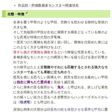
作品別・狩猟数最多モンスター関連項目
生態・特徴
全身を覆う甲冑のような甲殻、兜飾りを想わせる独特な形状の
大きな角、
そして先端部の甲殻が左右に展開する構造となっている槍のよ
うな尻尾が特徴の大型の牙竜種。
一度見つけた獲物を執念深く追い回し、獲物を仕留めた後には
この上なく大きな雄叫びを上げ、
骨すら残さず獲物を捕食する
という獰猛な性質を有している。
多種多様なモンスターとの縄張り争いを繰り広げる姿が目撃さ
れており、
その相手はたとえ
古龍種やそれにも匹敵するとされる強大なモ
ンスターであっても果敢に立ち向かう
。
怒気を感じる恐ろしい面構えや、鎧兜を想わせる厳めしい甲殻
は
怨念に満ちた亡霊武者
と見紛う威圧感、
さらに身体の至る個所から「
鬼火
」と呼ばれる、妖しげな紫色
に光る特殊なガスを立ち昇らせており、
その禍々しい迫力と恐るべき攻撃性からハンターズギルドから
は《
怨虎竜
》とも呼ばれる。
屈強な肉体の大部分は
紺藍色の鎧を連想させる重厚な甲殻
に覆