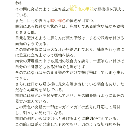
われ、
くちなし
その間に突起のように立ち並ぶ
梔子
色の甲殻
が縞模様を形成し
ている。
また、目元や腹面は
暗い樺色
の体色が目立つ。
頭部にある複雑な形状の角は、兜飾りである前立や脇立を彷彿
とさせる他、
目元を避けるように膨らんだ頬の甲殻は、まるで武者が付ける
面頬のようである。
この頬の甲殻には巨大な牙が格納されており、捕食を行う際に
は垂直に立ち上がって獲物を抉る。
肉食の牙竜種の中でも屈指の咬合力を誇り、一度喰らい付けば
自分の半身ほどもある獲物でも逃がさず、
その気になればそのまま顎の力だけで投げ飛ばしてしまう事も
できる。
さらには口から煙る様に鬼火を噴き出している場合もあり、た
だならぬ威容を呈している。
前脚には黄色い突起が並んでおり、その間を縫うように紫色の
器官が並んでいる。
この黄色い突起の一部はマガイマガドの怒りに呼応して展開
し、刺々しい見た目になる。
前脚の側面からは後部へと伸びるように
腕刃
が生えている。
この腕刃は爪が発達したものであり、刀のような切れ味を持