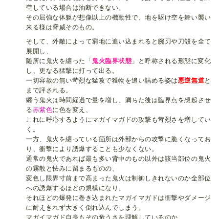
空している場合は油断できない。
その屈強な体躯が想像以上の機動性で、地を駆け空を舞い襲い
来る様は脅威そのもの。
そして、外敵によって窮地に追い込まれると腕刃や刀殻を全て
展開し、
随所に鬼火を纏った「
鬼火臨界状態
」と呼称される形態に変化
し、更なる猛撃に打って出る。
一切容赦の無い苛烈な猛攻で獲物を追い詰める姿は
悪逆無道
と
まで評される。
纏う鬼火は時間経過で量を増し、満ちた後は臨界点を想起させ
る
赤紫色
に色を変え、
これに呼応するようにマガイマガドの攻撃も苛烈さを増してい
く。
一方、鬼火を纏っている箇所は外部からの攻撃に脆くなってお
り、衝撃により誘爆することも少なくない。
通常の鬼火であれば最も多い背中のもの以外は該当部位の鬼火
の霧散と怯みに留まるものの、
変色し限界寸前まで高まった鬼火は制御しきれないのか全部位
への誘爆するほどの規模になり、
それほどの爆発に巻き込まれたマガイマガドは衝撃やダメージ
に耐えきれず大きく倒れ込んでしまう。
マガイマガド自身もその危うさを理解しているのか、