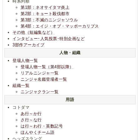
時系列順
第1部：ネオサイタマ炎上
第2部：キョート殺伐都市
第3部：不滅のニンジャソウル
第4部：エイジ・オブ・マッポーカリプス
その他（短編集など）
インタビュー･人気投票･特別企画など
3部作アーカイブ
人物・組織
登場人物一覧
登場人物一覧（第4部以降）
リアルニンジャ一覧
ニンジャ名鑑登場者一覧
組織一覧
ニンジャクラン一覧
用語
コトダマ
あ行～か行
さ行～な行
は行～わ行・英数記号
ほんやくチーム語
ヘッズスラング