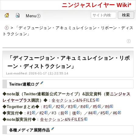
ニンジャスレイヤー Wiki*
Menu
> 「ディフュージョン・アキュミュレイション・リボーン・ディス
トラクション」
「ディフュージョン・アキュミュレイション・リボ
ーン・ディストラクション」
Last-modified: 2026-01-17 (土) 22:55:14
Twitter連載ログ
◆note版（Twitter連載版公式アーカイブ）&設定資料（要
ニンジャス
レイヤープラス
購読）◆
：
全セクション&N-FILES
◆Togetterまとめ◆
：
#1
／
#2
／
#3
／
#4
／
#5
／
#6
◆実況付◆
：
#1
／
#2
／#3（
前
｜
後
）／
#4
／
#5
／
#6
◆note版実況付◆
：
全セクション&N-FILES
各種メディア展開作品