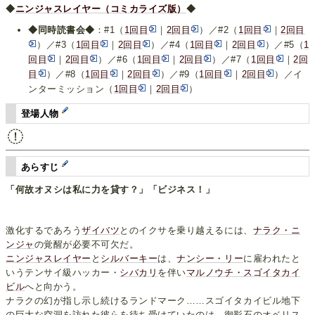
◆
ニンジャスレイヤー（コミカライズ版）
◆
◆同時読書会◆
：#1（
1回目
｜
2回目
）／#2（
1回目
｜
2回目
）／#3（
1回目
｜
2回目
）／#4（
1回目
｜
2回目
）／#5（
1
回目
｜
2回目
）／#6（
1回目
｜
2回目
）／#7（
1回目
｜
2回
目
）／#8（
1回目
｜
2回目
）／#9（
1回目
｜
2回目
）／イ
ンターミッション（
1回目
｜
2回目
）
登場人物
あらすじ
「何故オヌシは私に力を貸す？」「ビジネス！」
激化するであろう
ザイバツ
とのイクサを乗り越えるには、
ナラク・ニ
ンジャ
の覚醒が必要不可欠だ。
ニンジャスレイヤー
と
シルバーキー
は、
ナンシー・リー
に雇われたと
いうテンサイ級ハッカー・
シバカリ
を伴い
マルノウチ・スゴイタカイ
ビル
へと向かう。
ナラクの幻が指し示し続けるランドマーク……スゴイタカイビル地下
の巨大な空洞を訪れた彼らを待ち受けていたのは、御影石のオベリス