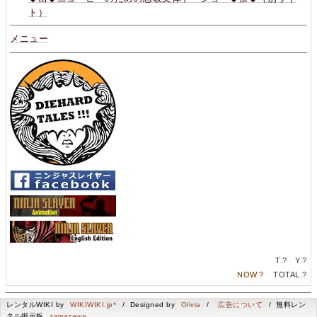
ト）
メニュー
T.
?
Y.
?
NOW.
?
TOTAL.
?
レンタルWIKI by
WIKIWIKI.jp*
/ Designed by
Olivia
/
広告について
/ 無料レン
タル掲示板
zawazawa