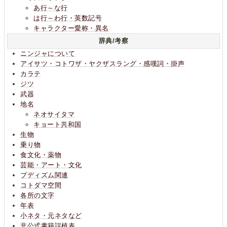
あ行～な行
は行～わ行・英数記号
キャラクター愛称・異名
辞典/考察
ニンジャについて
アイサツ・コトワザ・ヤクザスラング・感嘆詞・掛声
カラテ
ジツ
武器
地名
ネオサイタマ
キョート共和国
生物
乗り物
食文化・薬物
芸能・アート・文化
ブディズム関連
コトダマ空間
各所の文字
年表
小ネタ・元ネタなど
非公式書籍誤植表