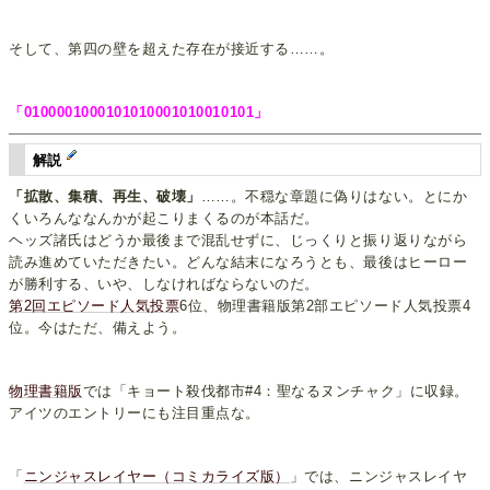
そして、第四の壁を超えた存在が接近する……。
「0100001000101010001010010101」
解説
「拡散、集積、再生、破壊」
……。不穏な章題に偽りはない。とにか
くいろんななんかが起こりまくるのが本話だ。
ヘッズ諸氏はどうか最後まで混乱せずに、じっくりと振り返りながら
読み進めていただきたい。どんな結末になろうとも、最後はヒーロー
が勝利する、いや、しなければならないのだ。
第2回エピソード人気投票
6位、物理書籍版第2部エピソード人気投票4
位。今はただ、備えよう。
物理書籍版
では「キョート殺伐都市#4：聖なるヌンチャク」に収録。
アイツのエントリーにも注目重点な。
「
ニンジャスレイヤー（コミカライズ版）
」では、ニンジャスレイヤ