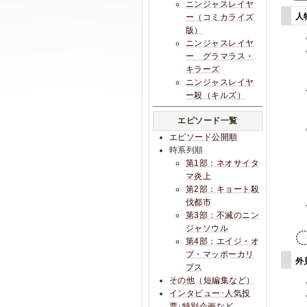
ニンジャスレイヤ
人
ー（コミカライズ
版）
ニンジャスレイヤ
ー グラマラス・
キラーズ
ニンジャスレイヤ
ー殺（キルズ）
エピソード一覧
エピソード公開順
時系列順
第1部：ネオサイタ
マ炎上
第2部：キョート殺
伐都市
第3部：不滅のニン
ジャソウル
第4部：エイジ・オ
ブ・マッポーカリ
外
プス
その他（短編集など）
インタビュー･人気投
票･特別企画など