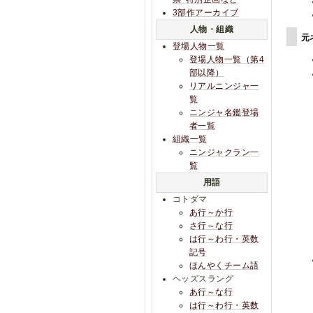
3部作アーカイブ
人物・組織
元
登場人物一覧
登場人物一覧（第4
部以降）
リアルニンジャ一
覧
ニンジャ名鑑登場
者一覧
組織一覧
ニンジャクラン一
覧
用語
コトダマ
あ行～か行
さ行～な行
は行～わ行・英数
記号
ほんやくチーム語
ヘッズスラング
あ行～な行
は行～わ行・英数