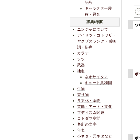
記号
キャラクター愛
称・異名
辞典/考察
ワ
ニンジャについて
アイサツ・コトワザ・
ヤクザスラング・感嘆
詞・掛声
カラテ
ジツ
武器
地名
ボ
ネオサイタマ
キョート共和国
生物
乗り物
食文化・薬物
芸能・アート・文化
ブディズム関連
コトダマ空間
各所の文字
年表
小ネタ・元ネタなど
ボ