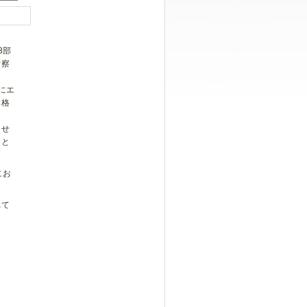
3部
考察
にエ
本格
らせ
こと
にお
れて