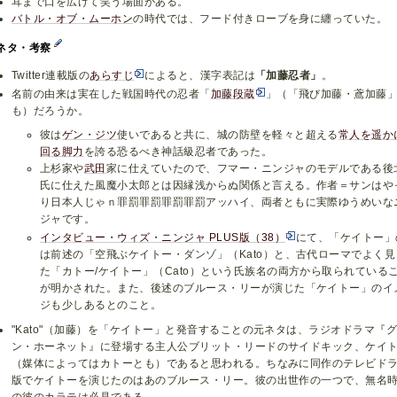
耳まで口を広げて笑う場面がある。
バトル・オブ・ムーホン
の時代では、フード付きローブを身に纏っていた。
ネタ・考察
Twitter連載版の
あらすじ
によると、漢字表記は
「加藤忍者」
。
名前の由来は実在した戦国時代の忍者「
加藤段蔵
」（「飛び加藤・鳶加藤
も）だろうか。
彼は
ゲン・ジツ
使いであると共に、城の防壁を軽々と超える
常人を遥か
回る脚力
を誇る恐るべき神話級忍者であった。
上杉家や
武田
家に仕えていたので、フマー・ニンジャのモデルである後
氏に仕えた風魔小太郎とは因縁浅からぬ関係と言える。作者＝サンはや
り日本人じゃｎ罪罰罪罰罪罰罪罰アッハイ、両者ともに実際ゆうめいな
ジャです。
インタビュー・ウィズ・ニンジャ PLUS版（38）
にて、「ケイトー」
は前述の「空飛ぶケイトー・ダンゾ」（Kato）と、古代ローマでよく見
た「カトー/ケイトー」（Cato）という氏族名の両方から取られている
が明かされた。また、後述のブルース・リーが演じた「ケイトー」のイ
ジも少しあるとのこと。
"Kato"（加藤）を「ケイトー」と発音することの元ネタは、ラジオドラマ『
ン・ホーネット』に登場する主人公ブリット・リードのサイドキック、ケイ
（媒体によってはカトーとも）であると思われる。ちなみに同作のテレビド
版でケイトーを演じたのはあのブルース・リー。彼の出世作の一つで、無名
の彼のカラテは必見である。