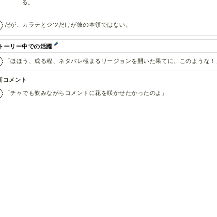
る。
だが、カラテとジツだけが彼の本領ではない。
トーリー中での活躍
「ほほう、成る程、ネタバレ極まるリージョンを開いた果てに、このような！
言コメント
「チャでも飲みながらコメントに花を咲かせたかったのよ」