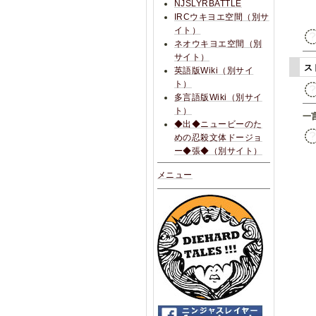
NJSLYRBATTLE
IRCウキヨエ空間（別サ
イト）
ネオウキヨエ空間（別
サイト）
ス
英語版Wiki（別サイ
ト）
多言語版Wiki（別サイ
ト）
一
◆出◆ニュービーのた
めの忍殺文体ドージョ
ー◆張◆（別サイト）
メニュー