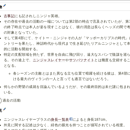
物
古事記
にも記されしニンジャ英雄。
その存在や過去の活動の一端については第2部の時点で言及されていたが、第
の終了時点では本人が姿を現すことはなく、彼の消息は長らくヘッズの間で
の対象となっていた。
そして第4部にて、ケイトー・ニンジャその人が「マッポーカリプスの時代」
ントリーを果たし、神話時代から現代まで生き延びたリアルニンジャとして
的に活動を開始する。
特定の支配領域を持たず、世界を自由に飛び回り、遠大なスパンで陰謀を巡
る。その途上で、
ニンジャスレイヤー
や
サツバツナイト
とは幾度も交錯する
となる。
各シーズンの主敵とはまた異なる立ち位置で暗躍を続ける彼は、第4部
ける最大のヴィランの一人と言っても過言ではないだろう。
何らかの野望の成就を目論んでいるようだが、その最終目的は未だ謎に包ま
いる。
過去の活動
見
ニンジャスレイヤープラスの
身長一覧表
によると身長187cm。
外見に関する記述は少なく、緋色の眼光を持つことが描写されている程度。