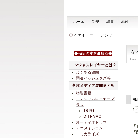
[
ホーム
|
新規
|
編集
|
添付
]
> ケイトー・ニンジャ
ケ
◆wikiの注意事項な◆
Last
ニンジャスレイヤーとは？
よくある質問
関連ハッシュタグ等
各種メディア展開まとめ
物理書籍
ニンジャスレイヤープ
登
ラス
TRPG
DHT-MAG
オーディオドラマ
「
アニメイシヨン
「
コミカライズ