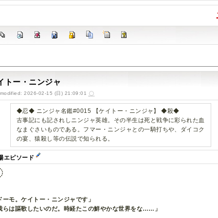
イトー・ニンジャ
-modified: 2026-02-15 (日) 21:09:01
◆忍◆ ニンジャ名鑑#0015 【ケイトー・ニンジャ】 ◆殺◆
古事記にも記されしニンジャ英雄。その半生は死と戦争に彩られた血
なまぐさいものである。フマー・ニンジャとの一騎打ちや、ダイコク
の宴、猿殺し等の伝説で知られる。
場エピソード
ドーモ。ケイトー・ニンジャです」
我らは謳歌したいのだ。時経たこの鮮やかな世界をな……」