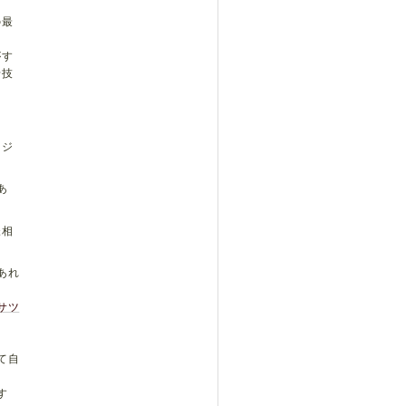
の最
がす
せ技
・ジ
あ
様相
あれ
サツ
て自
す