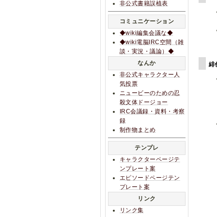
非公式書籍誤植表
コミュニケーション
◆wiki編集会議な◆
◆wiki電脳IRC空間（雑
談・実況・議論）◆
なんか
緋
非公式キャラクター人
気投票
ニュービーのための忍
殺文体ドージョー
IRC会議録・資料・考察
録
制作物まとめ
テンプレ
キャラクターページテ
ンプレート案
エピソードページテン
プレート案
リンク
リンク集