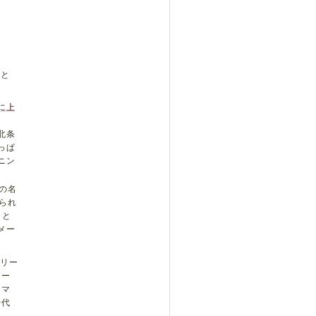
」と
に上
北条
っぱ
ニン
の名
られ
こと
メー
グリー
トー
ラマ
時代