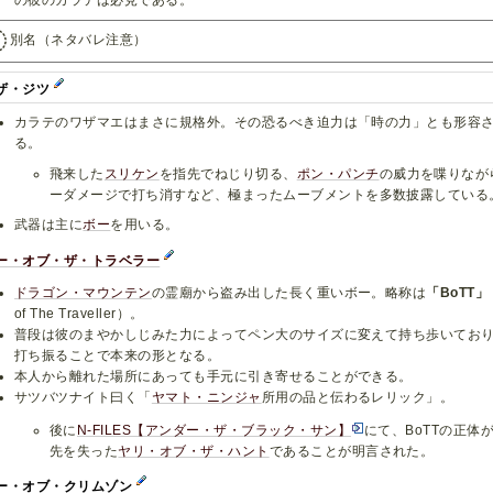
別名（ネタバレ注意）
ザ・ジツ
カラテのワザマエはまさに規格外。その恐るべき迫力は「時の力」とも形容
る。
飛来した
スリケン
を指先でねじり切る、
ポン・パンチ
の威力を喋りなが
ーダメージで打ち消すなど、極まったムーブメントを多数披露している
武器は主に
ボー
を用いる。
ー・オブ・ザ・トラベラー
ドラゴン・マウンテン
の霊廟から盗み出した長く重いボー。略称は
「BoTT」
of The Traveller）。
普段は彼のまやかしじみた力によってペン大のサイズに変えて持ち歩いてお
打ち振ることで本来の形となる。
本人から離れた場所にあっても手元に引き寄せることができる。
サツバツナイト曰く「
ヤマト・ニンジャ
所用の品と伝わるレリック」。
後に
N-FILES【アンダー・ザ・ブラック・サン】
にて、BoTTの正体
先を失った
ヤリ・オブ・ザ・ハント
であることが明言された。
ー・オブ・クリムゾン