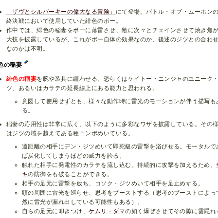
「ザヴとシルバーキーの偉大なる冒険」
にて登場。バトル・オブ・ムーホン
終決戦において使用していた緋色のボー。
作中では、緋色の稲妻をボーに落雷させ、敵に次々とチェインさせて焼き焦
大技を披露しているが、これがボー自体の効果なのか、後述のジツとの合わ
なのかは不明。
色の稲妻
緋色の稲妻
を腕や装具に纏わせる。恐らくはケイトー・ニンジャのユニーク
ツ、あるいはカラテの延長線上にある能力と思われる。
意図して使用せずとも、様々な動作時に雷光のモーションが伴う描写も
る。
稲妻の応用性は非常に広く、以下のように多彩なワザを披露している。その
はジツの域を越えてある種ニンポめいている。
遠距離の相手にデン・ジツめいて即死級の雷撃を浴びせる。モータルで
ば炭化してしまうほどの威力を誇る。
触れた相手に発電性のカラテを流し込む。持続的に攻撃を加えるため、
キ
の防御をも破ることができる。
相手の足元に雷撃を放ち、コソク・ジツめいて相手を足止めする。
頭の周囲に雷光を巡らせ、思考をブーストする（思考のブーストによっ
然に雷光が漏れ出している可能性もある）。
自らの足元に叩きつけ、
ケムリ・ダマ
の如く爆ぜさせてその隙に雲隠れ