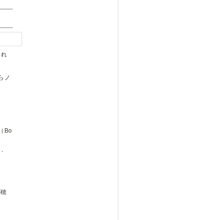
され
らノ
。
（Bo
り、
が穂