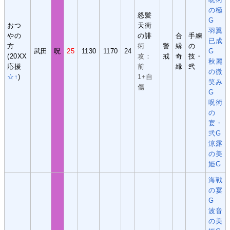
の極
怒髪
G
おつ
天衝
羽翼
やの
の誹
合
手練
已成
方
術
警
縁
の
武田
呪
25
1130
1170
24
G
(20XX
攻：
戒
奇
技・
秋麗
応援
前
縁
弐
の微
☆↑
)
1+自
笑み
傷
G
呪術
の
宴・
弐G
涼露
の美
姫G
海戦
の宴
G
波音
の美