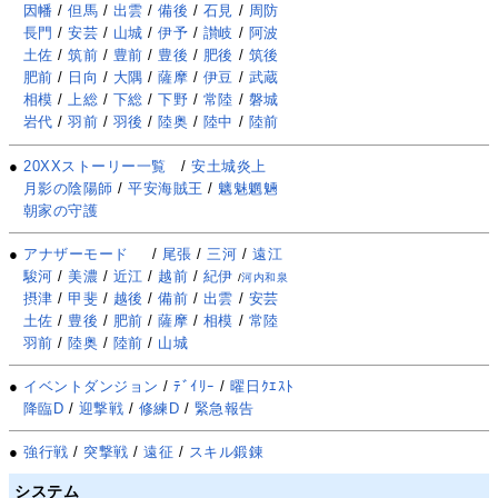
因幡
/
但馬
/
出雲
/
備後
/
石見
/
周防
長門
/
安芸
/
山城
/
伊予
/
讃岐
/
阿波
土佐
/
筑前
/
豊前
/
豊後
/
肥後
/
筑後
肥前
/
日向
/
大隅
/
薩摩
/
伊豆
/
武蔵
相模
/
上総
/
下総
/
下野
/
常陸
/
磐城
岩代
/
羽前
/
羽後
/
陸奥
/
陸中
/
陸前
●
20XXストーリー一覧
/
安土城炎上
月影の陰陽師
/
平安海賊王
/
魑魅魍魎
朝家の守護
●
アナザーモード
/
尾張
/
三河
/
遠江
駿河
/
美濃
/
近江
/
越前
/
紀伊
/
河内和泉
摂津
/
甲斐
/
越後
/
備前
/
出雲
/
安芸
土佐
/
豊後
/
肥前
/
薩摩
/
相模
/
常陸
羽前
/
陸奥
/
陸前
/
山城
●
イベントダンジョン
/
ﾃﾞｲﾘｰ
/
曜日ｸｴｽﾄ
降臨D
/
迎撃戦
/
修練D
/
緊急報告
●
強行戦
/
突撃戦
/
遠征
/
スキル鍛錬
システム