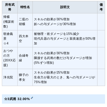
所有武
備
特性名
説明文
将
考
帰蝶
二藍の
スキルの効果が30%増加
(権謀術
胡蝶
妖への与ダメージが30%増加
数)
朝倉義
被物理・術ダメージを15%減少
四大本
景
現代兵器の与ダメージと装填速度が30%増
空
☆4
加
おつや
スキルの効果が30%増加
の方
合縁奇
隣接する武将の数だけ与ダメージが増加
(20XX応
縁
(5%ずつ増加)
援)
スキルの効果が25%増加
獅子の
浄光院
生命力が最大のとき、鬼への与ダメージが
孝女
75%増加
☆3武将 32.00%