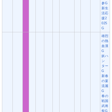
参G
新生
活応
援2
025
G
雄烈
の熱
血漢
G
妖ハ
ン
ター
G
新春
の宴
流麗
G
春の
戦国
武将
祭G