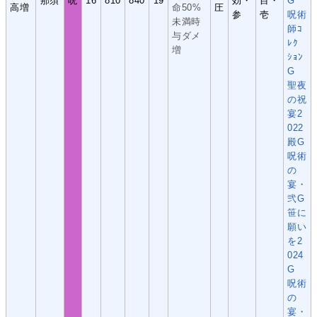
那須
呪
16
810
840
19
効・
目・
G
高増
命50%
圧
参
壱
呪術
未満時
師ｺ
与ダメ
ﾚｸ
増
ｼｮﾝ
G
聖夜
の祝
宴2
022
殿G
呪術
の
宴・
弐G
笹に
願い
を2
024
G
呪術
の
宴・