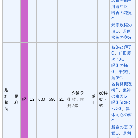
名将発掘三
河遠江D
、
暗香の花見
G
武家政権の
頂G
、
君臣
水魚の交G
名族と獅子
G
、
前田慶
次PUG
呪術の極
G
、
平安討
魔伝G
名将発掘呪
足
術D
、
鬼神
一念通天
妖特
利
足
威
の夜叉G
呪
12
680
690
21
術攻：前
効・
頼
利
圧
呪術師ｺﾚｸ
列2体
弐
氏
ｼｮﾝG
、
異
体同心の誓
G
新春の宴 芳
潤G
、
足利