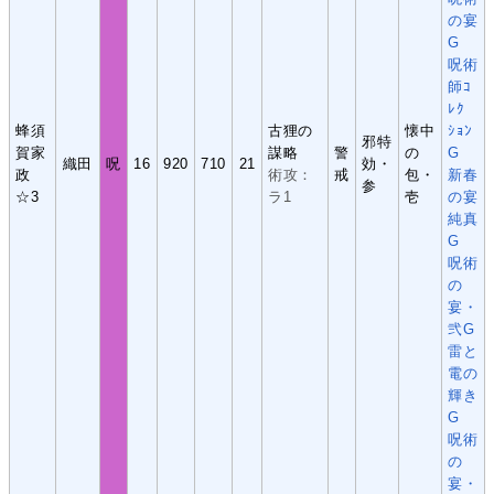
の宴
G
呪術
師ｺ
ﾚｸ
蜂須
古狸の
懐中
ｼｮﾝ
邪特
賀家
謀略
警
の
G
織田
呪
16
920
710
21
効・
政
術攻：
戒
包・
新春
参
☆3
ラ1
壱
の宴
純真
G
呪術
の
宴・
弐G
雷と
電の
輝き
G
呪術
の
宴・