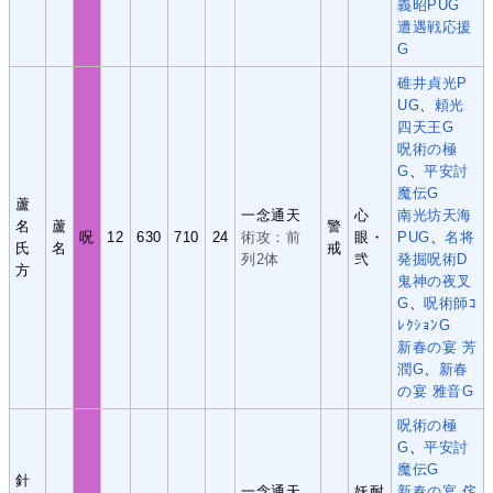
義昭PUG
遭遇戦応援
G
碓井貞光P
UG
、
頼光
四天王G
呪術の極
G
、
平安討
魔伝G
蘆
一念通天
心
南光坊天海
名
蘆
警
呪
12
630
710
24
術攻：前
眼・
PUG
、
名将
氏
名
戒
列2体
弐
発掘呪術D
方
鬼神の夜叉
G
、
呪術師ｺ
ﾚｸｼｮﾝG
新春の宴 芳
潤G
、
新春
の宴 雅音G
呪術の極
G
、
平安討
魔伝G
針
一念通天
妖耐
新春の宴 侘