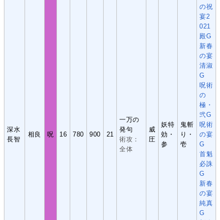
の祝
宴2
021
殿G
新春
の宴
清淑
G
呪術
の
極・
弐G
一万の
妖特
鬼斬
呪術
深水
発句
威
相良
呪
16
780
900
21
効・
り・
の宴
長智
術攻：
圧
参
壱
G
全体
首魁
必誅
G
新春
の宴
純真
G