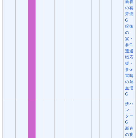
新春
の宴
芳潤
G
呪術
の
宴・
参G
遭遇
戦応
援・
参G
雷鳴
の熱
血漢
G
妖ハ
ン
ター
G
新春
の宴