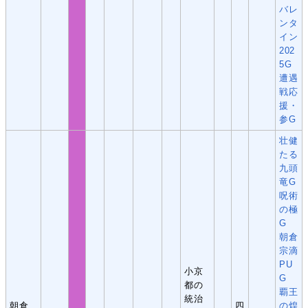
バレ
ンタ
イン
202
5G
遭遇
戦応
援・
参G
壮健
たる
九頭
竜G
呪術
の極
G
朝倉
宗滴
PU
小京
G
都の
覇王
統治
朝倉
四
の煌