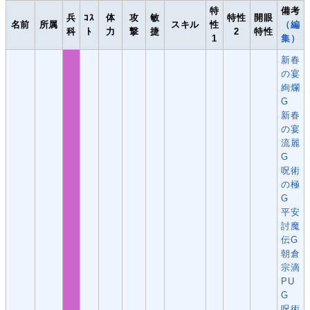
特
備考
兵
ｺｽ
体
攻
敏
特性
開眼
名前
所属
スキル
性
（編
科
ﾄ
力
撃
捷
2
特性
1
集）
新春
の宴
絢爛
G
新春
の宴
流麗
G
呪術
の極
G
平安
討魔
伝G
朝倉
宗滴
PU
G
呪術