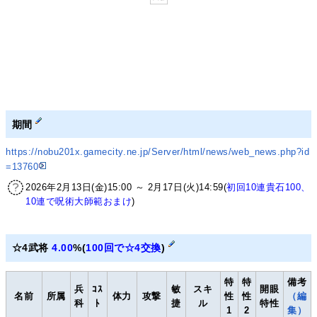
期間
https://nobu201x.gamecity.ne.jp/Server/html/news/web_news.php?id
=13760
2026年2月13日(金)15:00 ～ 2月17日(火)14:59(
初回10連貴石100、
10連で呪術大師範おまけ
)
☆4武将
4.00
%(
100回で☆4交換
)
特
特
備考
兵
ｺｽ
敏
スキ
開眼
名前
所属
体力
攻撃
性
性
（編
科
ﾄ
捷
ル
特性
1
2
集）