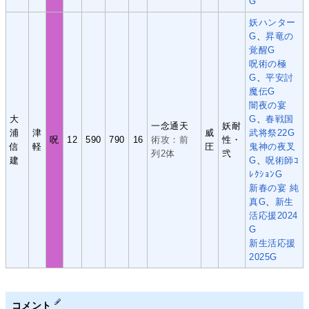
G
妖ハンター
G
、
昇竜の
覚醒G
呪術の極
G
、
平安討
魔伝G
闇夜の宴
大
G
、
春戦国
一念通天
妖耐
浦
津
威
武将祭22G
呪
12
590
790
16
術攻：前
性・
信
軽
圧
鬼神の夜叉
列2体
弐
建
G
、
呪術師ｺ
ﾚｸｼｮﾝG
新春の宴 純
真G
、
新生
活応援2024
G
新生活応援
2025G
コメント