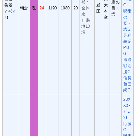
補：
鷹の
義景
威
大
G
朝倉
呪
24
1190
1080
20
全体
目・
☆4(
☆
圧
本
呪術
攻
弐
↑
)
空
の
↑+装
宴・
填10
弐G
増
足利
義昭
PU
G
遭遇
戦応
援G
信長
包囲
網G
20X
Xｴｰ
ｼﾞｪ
ﾝﾄ
応援
G
呪術