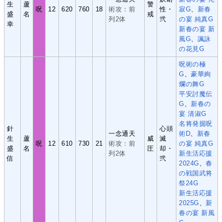
生
蘆
警
呪
12
620
760
18
術攻：前
性・
寂G
、
新春
盛
名
戒
列2体
弐
の宴 純真G
幸
新春の宴 新
風G
、
諷詠
の花見G
呪術の極
G
、
豪華絢
爛の舞G
平安討魔伝
G
、
新春の
宴 清淑G
名将発掘呪
針
心頭
一念通天
術D
、
新春
生
蘆
威
滅
呪
12
610
730
21
術攻：前
の宴 純真G
盛
名
圧
却・
列2体
新生活応援
信
弐
2024G
、
春
の戦国武将
祭24G
新生活応援
2025G
、
新
春の宴 新風