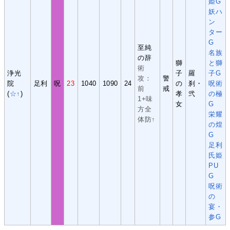
姫G
妖ハ
ン
ター
G
至純
名族
の辞
獅
と獅
術
浄光
子
羅
子G
攻：
警
院
足利
呪
23
1040
1090
24
の
刹・
呪術
前
戒
(
☆↑
)
孝
弐
の極
1+味
女
G
方全
栄耀
体防↑
の煌
G
足利
氏姫
PU
G
呪術
の
宴・
参G