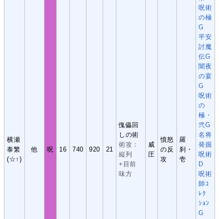
呪術
の極
G
平安
討魔
伝G
闇夜
の宴
G
呪術
の
極・
傀儡回
弐G
しの術
名将
横瀬
憤怒
羅
術攻：
威
発掘
泰繁
他
呪
16
740
920
21
の反
刹・
縦列
圧
呪術
(☆↑)
攻
壱
+目前
D
味方
呪術
師ｺ
ﾚｸ
ｼｮﾝ
G