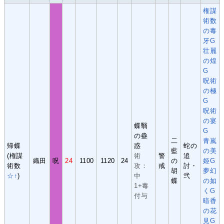
権謀
術数
の毒
牙G
壮麗
の煌
G
呪術
の極
G
呪術
の宴
蝶翳
G
の蠱
二
青嵐
帰蝶
惑
蛇の
藍
の美
(権謀
術
警
追
織田
呪
24
1100
1120
24
の
姫G
術数
攻：
戒
討・
胡
夢幻
☆↑
)
中
弐
蝶
の如
1+毒
くG
付与
暗香
の花
見G