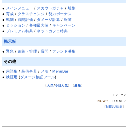
●
メインメニュー
/
スカウトガチャ
/
離別
●
育成
/
クラスチェンジ
/
勢力ボーナス
●
戦闘
/
戦闘評価
/
ダメージ計算
/
報道
●
ミッション
/
各種最大値
/
キャンペーン
●
プレミアム特典
/
ネットカフェ特典
掲示板
●
緊急
/
編集・管理
/
質問
/
フレンド募集
その他
●
用語集
/
装備事典
/
メモ
/
MenuBar
●
検証用
(
ダメージ検証ツール
)
〔
人気
/
今日人気
〕〔
最新
〕
T.
?
Y.
?
NOW.
?
TOTAL.
?
〔
MENU編集
〕