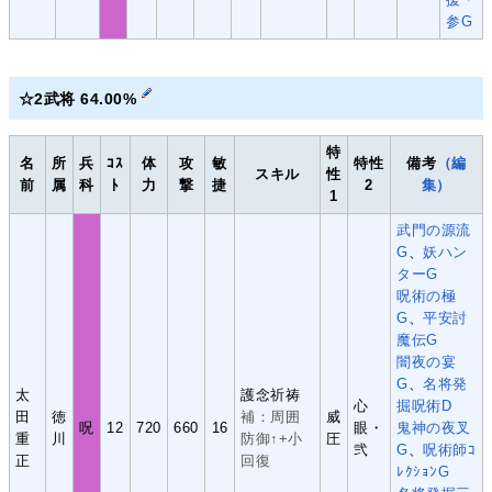
参G
☆2武将 64.00%
特
名
所
兵
ｺｽ
体
攻
敏
特性
備考
（編
スキル
性
前
属
科
ﾄ
力
撃
捷
2
集）
1
武門の源流
G
、
妖ハン
ターG
呪術の極
G
、
平安討
魔伝G
闇夜の宴
G
、
名将発
太
護念祈祷
心
掘呪術D
田
徳
補：周囲
威
呪
12
720
660
16
眼・
鬼神の夜叉
重
川
防御↑+小
圧
弐
G
、
呪術師ｺ
正
回復
ﾚｸｼｮﾝG