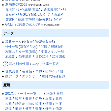
●
夏満喫CP2026
8/5~8/19(木)13:59
魔境ﾃﾞｲﾘｰ化葛篭
(
西瓜
) /
通常魔境ﾌﾞｰｽﾄ
貴石ﾎﾞｰﾅｽ
(
GC
/
YM
)(
おみくじ
) /
育成P
突破P
/
福袋(雷鳴時雨紹介状)
/
ﾛｸﾞﾎﾞ
●
GC版 2026夏の三大CP
8/5~25(火)23:59
データ
●
武将データ
(
☆1
/
☆2
/
☆3
/
☆4
/
☆5
)
特性一覧
(
固有逆引き
) /
開眼
/
部隊特性
攻撃スキル一覧
(
特殊
) /
支援スキル一覧
地域別
/
勾玉武将
/
福袋武将
/
武将図鑑
武将別特性例
/
みなし倍率一覧表
●
現代兵器
/
装備品
/
軍神
/
出陣ｱｲﾃﾑ他
●
敵データ
/
スポンサー
/
出陣式特殊台詞
魔境
●
201Xストーリー一覧
/
尾張
/
三河
遠江
/
駿河
/
美濃
/
伊勢
/
近江
/
越前
大和
/
摂津
/
信濃
/
甲斐
紀伊
/
河内和泉
/
越後
/
播磨
/
備前
/
美作
/
備中
/
伯耆