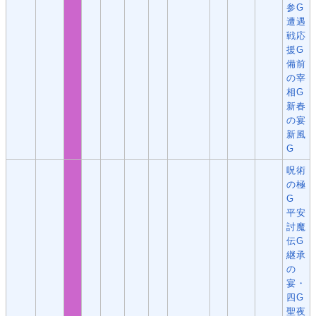
参G
遭遇
戦応
援G
備前
の宰
相G
新春
の宴
新風
G
呪術
の極
G
平安
討魔
伝G
継承
の
宴・
四G
聖夜