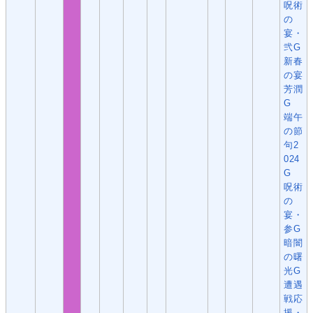
呪術
の
宴・
弐G
新春
の宴
芳潤
G
端午
の節
句2
024
G
呪術
の
宴・
参G
暗闇
の曙
光G
遭遇
戦応
援・