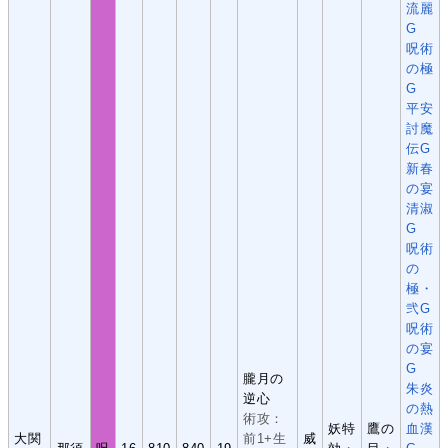
流麗
G
呪術
の極
G
平安
討魔
伝G
新春
の宴
清淑
G
呪術
の
極・
弐G
呪術
の宴
G
朧月の
朱炎
逆心
の熱
術攻：
妖特
鷹の
血漢
大関
前1+生
威