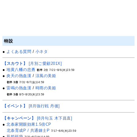
特設
●
よくある質問
/
小ネタ
【スカウト】
[月別ご愛顧201X]
●
地黄八幡の忠勇
初半
2倍 7/21~8/6(木)23:59
●
炎天の熱血漢
/
涼風の美姫
初半 3倍
7/31~8/7(金)14:59
●
雷鳴の熱血漢
/
時雨の美姫
初半 3倍
8/5~8/20(木)23:59
【イベント】
[8月強行戦 丹後]
【キャンペーン】
[8月勾玉 木下昌直]
●
北条家開眼効果1.5倍CP
北条育成P / 共通錬士P
7/17~8/6(木)23:59
●
辰姫福袋
7/31~8/7(金)14:59