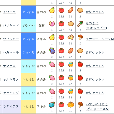
1
2,5,7
4,6
4
5
イワーク
ぐっすり
きのみ
食材ゲットS
2
1,2,4
2,4
3
ものまね
2
バリヤード
すやすや
食材
(スキルコピー)
1
2,5,7
4,6
4
5
ウソッキー
ぐっすり
スキル
エナジーチャージM
1
1,2,4
2,4
2
8
ハガネール
ぐっすり
きのみ
食材ゲットS
2
1,2,4
2,4
3
7
ナマケロ
すやすや
きのみ
食材ゲットS
2
1,2,4
2,4
4
8
ヤルキモノ
うとうと
きのみ
食材ゲットS
2
1,2,4
2,4
4
9
ケッキング
すやすや
きのみ
食材ゲットS
2
1,2,4
2,4
4
いやしのはどう
0
ラティアス
うとうと
スキル
(げんきエールS)
1
1,2,4
1,2
2