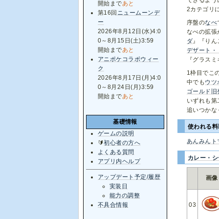
開始まで
あと
2カテゴリ
第16回
ニュームーンデ
ー
序盤の
なべ
2026年8月12日(水)4:0
なべの拡張
0～8月15日(土)3:59
ダ
』『りん
開始まで
あと
デザート・
アニポケコラボウィー
『グラスミ
ク
1枠目でこ
2026年8月17日(月)4:0
中でも
ウツ
0～8月24日(月)3:59
ゴールド旧
開始まで
あと
いずれも第
追いつかな
基礎情報
使われる
ゲームの説明
あんみんト
🔰
初心者の方へ
よくある質問
カレー・シ
アプリ内ヘルプ
アップデート予定/履歴
画像
実装日
能力の調整
不具合情報
03