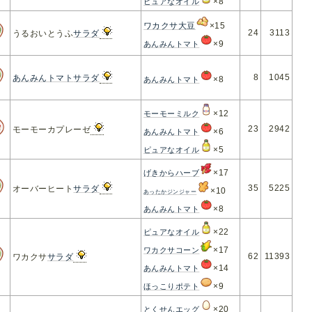
×8
ピュアなオイル
ワカクサ大豆
×15
24
3113
うるおいとうふ
サラダ
×9
あんみんトマト
8
1045
あんみんトマト
サラダ
×8
あんみんトマト
×12
モーモーミルク
23
2942
モーモーカプレーゼ
×6
あんみんトマト
×5
ピュアなオイル
×17
げきからハーブ
35
5225
オーバーヒート
サラダ
×10
あったかジンジャー
×8
あんみんトマト
×22
ピュアなオイル
×17
ワカクサコーン
62
11393
ワカクサ
サラダ
×14
あんみんトマト
×9
ほっこりポテト
×20
とくせんエッグ