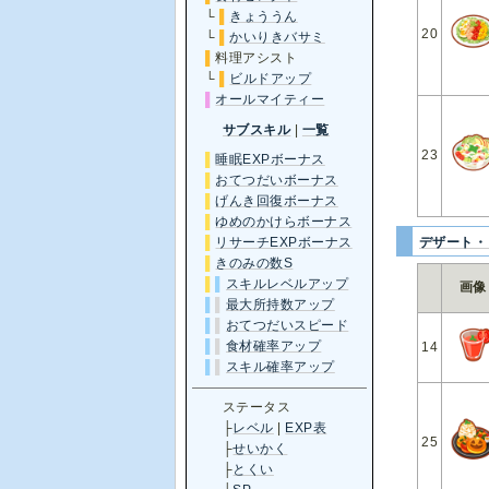
└
▌
きょううん
20
└
▌
かいりきバサミ
▌
料理アシスト
└
▌
ビルドアップ
▌
オールマイティー
サブスキル
|
一覧
23
▌
睡眠EXPボーナス
▌
おてつだいボーナス
▌
げんき回復ボーナス
▌
ゆめのかけらボーナス
▌
リサーチEXPボーナス
デザート・
▌
きのみの数S
▌
▌
スキルレベルアップ
画像
▌
▌
最大所持数アップ
▌
▌
おてつだいスピード
▌
▌
食材確率アップ
14
▌
▌
スキル確率アップ
ステータス
├
レベル
|
EXP表
25
├
せいかく
├
とくい