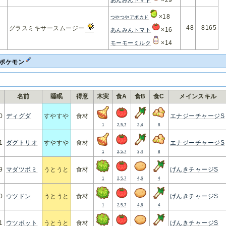
×29
あんみんトマト
×18
つやつやアボカド
48
8165
グラスミキサースムージー
×16
あんみんトマト
×14
モーモーミルク
るポケモン
.
名前
睡眠
得意
木実
食A
食B
食C
メインスキル
0
ディグダ
すやすや
食材
エナジーチャージS
1
2,5,7
3,4
8
1
ダグトリオ
すやすや
食材
エナジーチャージS
1
2,5,7
3,4
8
9
マダツボミ
うとうと
食材
げんきチャージS
1
2,5,7
4,6
4
0
ウツドン
うとうと
食材
げんきチャージS
1
2,5,7
4,6
4
1
ウツボット
うとうと
食材
げんきチャージS