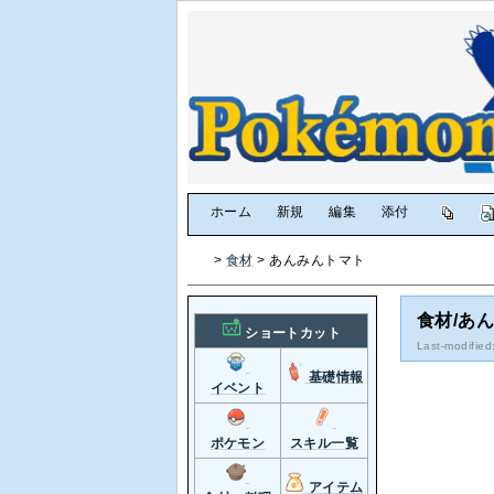
[
ホーム
|
新規
|
編集
|
添付
]
>
食材
> あんみんトマト
食材/あ
ショートカット
Last-modified
基礎情報
イベント
ポケモン
スキル一覧
アイテム