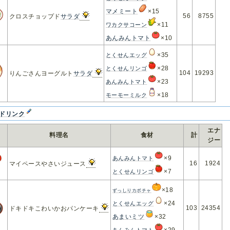
マメミート
×15
56
8755
クロスチョップド
サラダ
×11
ワカクサコーン
あんみんトマト
×10
×35
とくせんエッグ
×28
とくせんリンゴ
104
19293
りんごさんヨーグルト
サラダ
×23
あんみんトマト
×18
モーモーミルク
ドリンク
エナ
料理名
食材
計
ジー
×9
あんみんトマト
16
1924
マイペースやさいジュース
×7
とくせんリンゴ
×18
ずっしりカボチャ
×24
とくせんエッグ
103
24354
ドキドキこわいかおパンケーキ
あまいミツ
×32