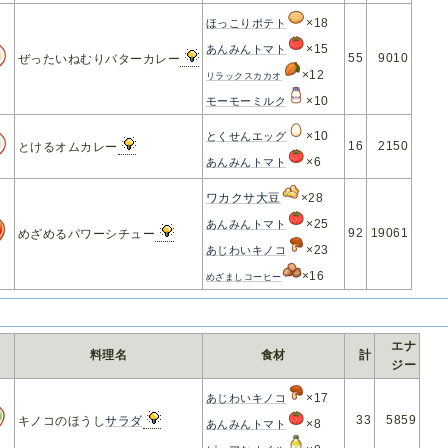
×18
ほっこりポテト
×15
あんみんトマト
55
9010
ぜったいねむりバターカレー
×12
リラックスカカオ
×10
モーモーミルク
×10
とくせんエッグ
16
2150
とけるオムカレー
×6
あんみんトマト
ワカクサ大豆
×28
×25
あんみんトマト
92
19061
めざめるパワーシチュー
×23
あじわいキノコ
×16
めざましコーヒー
エナ
料理名
食材
計
ジー
×17
あじわいキノコ
33
5859
キノコのほうし
サラダ
×8
あんみんトマト