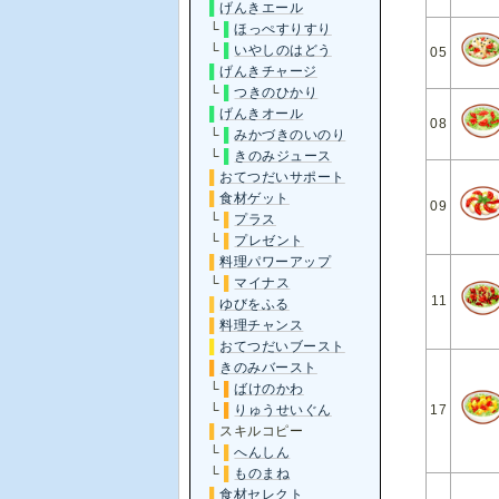
▌
げんきエール
└
▌
ほっぺすりすり
└
▌
いやしのはどう
05
▌
げんきチャージ
└
▌
つきのひかり
▌
げんきオール
08
└
▌
みかづきのいのり
└
▌
きのみジュース
▌
おてつだいサポート
▌
食材ゲット
09
└
▌
プラス
└
▌
プレゼント
▌
料理パワーアップ
└
▌
マイナス
11
▌
ゆびをふる
▌
料理チャンス
▌
おてつだいブースト
▌
きのみバースト
└
▌
ばけのかわ
17
└
▌
りゅうせいぐん
▌
スキルコピー
└
▌
へんしん
└
▌
ものまね
▌
食材セレクト