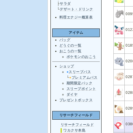
├
サラダ
└
デザート・ドリンク
009
料理エナジー概算表
012
アイテム
バッグ
018
どうぐの一覧
おこうの一覧
ポケモンのおこう
020
ショップ
●
スリープパス
028
└
●
プレミアムパス
期間限定パック
スリープポイント
028
ダイヤ
プレゼントボックス
028
リサーチフィールド
038
リサーチフィールド
▌
ワカクサ本島