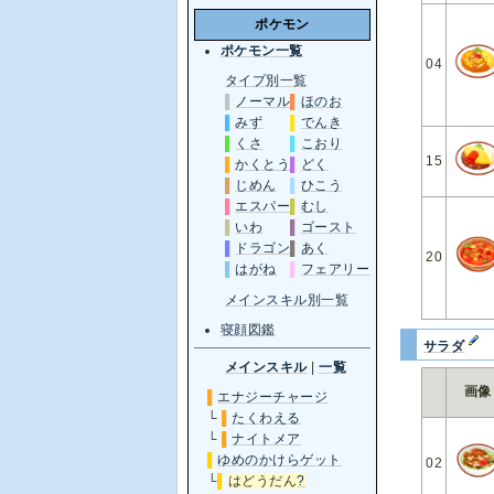
ポケモン
ポケモン一覧
04
タイプ別一覧
▌
ノーマル
▌
ほのお
▌
みず
▌
でんき
▌
くさ
▌
こおり
15
▌
かくとう
▌
どく
▌
じめん
▌
ひこう
▌
エスパー
▌
むし
▌
いわ
▌
ゴースト
▌
ドラゴン
▌
あく
20
▌
はがね
▌
フェアリー
メインスキル別一覧
寝顔図鑑
サラダ
メインスキル
|
一覧
画像
▌
エナジーチャージ
└
▌
たくわえる
└
▌
ナイトメア
▌
ゆめのかけらゲット
02
└
▌
はどうだん
?