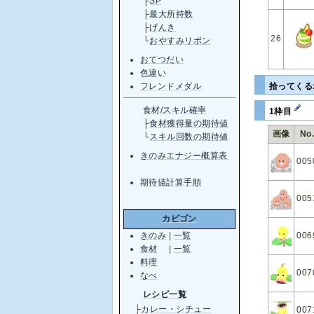
├
SP
├
最大所持数
├
げんき
26
└
おやすみリボン
おてつだい
色違い
拾ってく
フレンドメダル
食材/スキル確率
1枠目
├
食材獲得量の期待値
画像
No
└
スキル回数の期待値
きのみエナジー概算表
005
期待値計算手順
005
カビゴン
きのみ
|
一覧
006
食材
|
一覧
料理
007
なべ
レシピ一覧
├
カレー・シチュー
007