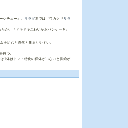
ーシチュー』、
サラダ
週では『ワカクサ
サラ
ったが、『ドキドキこわいかおパンケーキ』
ームを組むと自然と集まりやすい。
を持つ。
際は1体はトマト特化の個体がいないと供給が