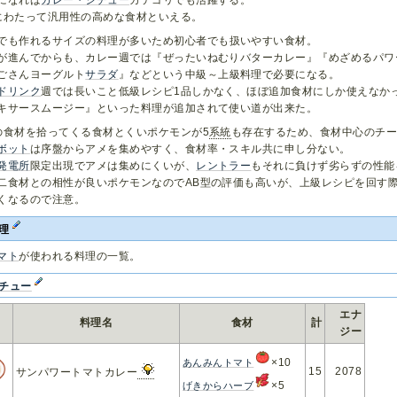
にわたって汎用性の高めな食材といえる。
でも作れるサイズの料理が多いため初心者でも扱いやすい食材。
が進んでからも、カレー週では『ぜったいねむりバターカレー』『めざめるパワ
ごさんヨーグルト
サラダ
』などという中級～上級料理で必要になる。
ドリンク
週では長いこと低級レシピ1品しかなく、ほぼ追加食材にしか使えなか
キサースムージー』といった料理が追加されて使い道が出来た。
の食材を拾ってくる食材とくいポケモンが5
系統
も存在するため、食材中心のチ
ボット
は序盤からアメを集めやすく、食材率・スキル共に申し分ない。
発電所
限定出現でアメは集めにくいが、
レントラー
もそれに負けず劣らずの性能
二食材との相性が良いポケモンなのでAB型の評価も高いが、上級レシピを回す
くなるので注意。
料理
マト
が使われる料理の一覧。
チュー
エナ
料理名
食材
計
ジー
×10
あんみんトマト
15
2078
サンパワートマトカレー
×5
げきからハーブ