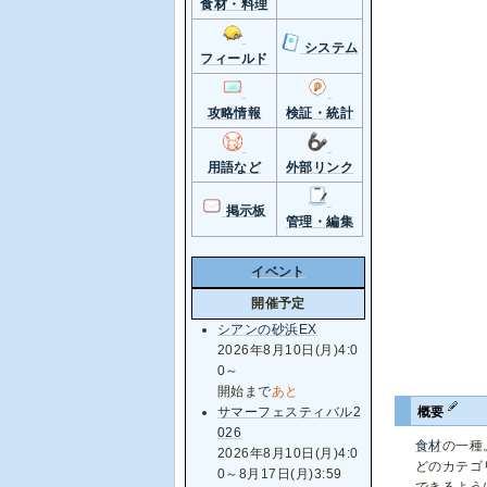
食材・料理
システム
フィールド
攻略情報
検証・統計
用語など
外部リンク
掲示板
管理・編集
イベント
開催予定
シアンの砂浜EX
2026年8月10日(月)4:0
0～
開始まで
あと
概要
サマーフェスティバル2
026
食材
の一種
2026年8月10日(月)4:0
どのカテゴ
0～8月17日(月)3:59
できるよう