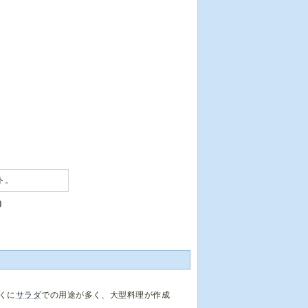
ト。
0
くに
サラダ
での用途が多く、大型料理が作成