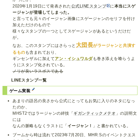
2020年1月19日にて発表された
公式LINEスタンプ
に
本当にスゲ
ージャンが登場してしまった。
と言っても元々のイージャン画像にスゲージャンのセリフを付け
加えただけのもので
様々なスタンプの一つとしてスゲージャンがあるというだけだ
が。
大団長
なお、このスタンプにはさらっと
がラージャンと共演す
るもの
も含まれており、
ギンセンザルに加えて
アン・イシュワルダ
も巻き添えを喰らうよ
うにスタンプ化されている。
ノリが良いラスボスである
LINEスタンプ一覧
ゲーム実装
あまりの語呂の良さから公式にとってもお気に入りのネタになっ
たのか、
MHST2ではラージャンの絆技「
ギガンティックメテオ
」の説明文
には
なんの脈略もなくラストに「
イージャン！
」と書かれている。
ブームから時は流れて2023年7月20日、MHR:Sのイベントクエス