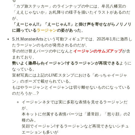
る
「カプ旅ステッカー」のラインナップの中には、牟呂八幡宮の
「ええじゃないか」お札降りの様子を描いたイラストがあるのだ
が、
「えーじゃん!!」「えーじゃん!!」と掛け声を寄せながらノリノリ
に踊っている
ラージャン
の姿があった
。
S.H.MonsterArts
という可動フィギュアでは、2025年1月に激昂し
たラージャンのものが発売されるのだが、
手の付け替えパーツの中になんと
イージャンのサムズアップ
が含
まれており、
勢いよく
激昂した
イージャン!するラージャンが再現できる
ように
なっている。
宣材写真には上記のLINEスタンプにおける「めっちゃイージャ
ン」のポーズで載せられている。
もはやラージャンとイージャンは切り離せないものになっている
のだろうか…?
イージャンネタでは実に多彩な表情を見せるラージャンだ
が、
本キットに付属する表情パーツは「通常顔」「怒り顔」の2
種のみ。
笑顔でイージャン!するラージャンなど再現できないシチュ
エーションも多いが