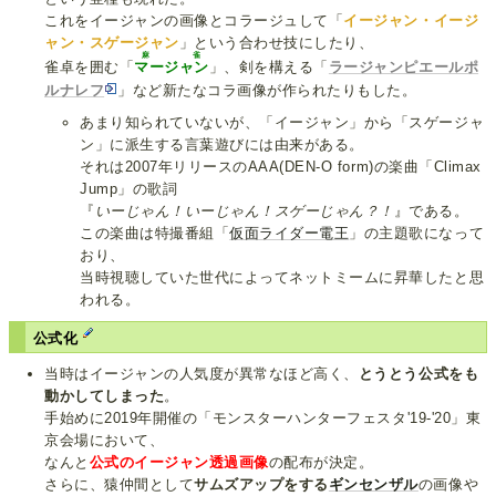
これをイージャンの画像とコラージュして「
イージャン・イージ
ャン・スゲージャン
」という合わせ技にしたり、
麻雀
雀卓を囲む「
マージャン
」、剣を構える「
ラージャンピエールポ
ルナレフ
」など新たなコラ画像が作られたりもした。
あまり知られていないが、「イージャン」から「スゲージャ
ン」に派生する言葉遊びには由来がある。
それは2007年リリースのAAA(DEN-O form)の楽曲「Climax
Jump」の歌詞
『
いーじゃん！いーじゃん！スゲーじゃん？！
』である。
この楽曲は特撮番組「
仮面ライダー電王
」の主題歌になって
おり、
当時視聴していた世代によってネットミームに昇華したと思
われる。
公式化
当時はイージャンの人気度が異常なほど高く、
とうとう公式をも
動かしてしまった
。
手始めに2019年開催の「モンスターハンターフェスタ'19-'20」東
京会場において、
なんと
公式のイージャン透過画像
の配布が決定。
さらに、猿仲間として
サムズアップをする
ギンセンザル
の画像や