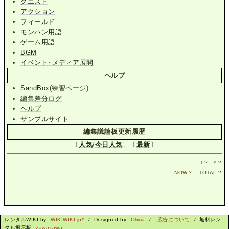
クエスト
アクション
フィールド
モンハン用語
ゲーム用語
BGM
イベント･メディア展開
ヘルプ
SandBox
(練習ページ)
編集差分ログ
ヘルプ
サンプルサイト
編集議論板更新履歴
〔
人気
/
今日人気
〕〔
最新
〕
T.
?
Y.
?
NOW.
?
TOTAL.
?
レンタルWIKI by
WIKIWIKI.jp*
/ Designed by
Olivia
/
広告について
/ 無料レン
タル掲示板
zawazawa