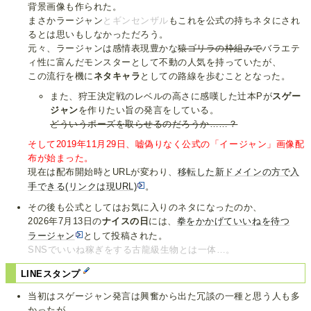
背景画像も作られた。
まさかラージャン
とギンセンザル
もこれを公式の持ちネタにされ
るとは思いもしなかっただろう。
元々、ラージャンは感情表現豊かな
猿ゴリラの枠組みで
バラエテ
ィ性に富んだモンスターとして不動の人気を持っていたが、
この流行を機に
ネタキャラ
としての路線を歩むこととなった。
また、狩王決定戦のレベルの高さに感嘆した辻本Pが
スゲー
ジャン
を作りたい旨の発言をしている。
どういうポーズを取らせるのだろうか……？
そして2019年11月29日、嘘偽りなく公式の「イージャン」画像配
布が始まった。
現在は配布開始時とURLが変わり、
移転した新ドメインの方で入
手できる(リンクは現URL)
。
その後も公式としてはお気に入りのネタになったのか、
2026年7月13日の
ナイスの日
には、
拳をかかげていいねを待つ
ラージャン
として投稿された。
SNSでいいね稼ぎをする古龍級生物とは一体…。
LINEスタンプ
当初はスゲージャン発言は興奮から出た冗談の一種と思う人も多
かったが、