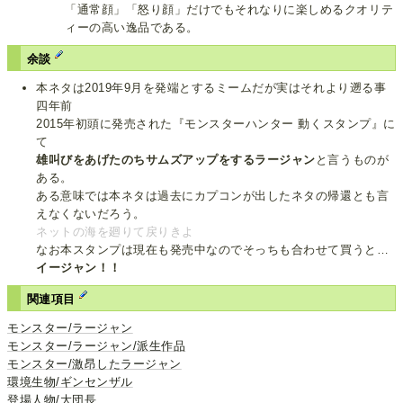
「通常顔」「怒り顔」だけでもそれなりに楽しめるクオリテ
ィーの高い逸品である。
余談
本ネタは2019年9月を発端とするミームだが実はそれより遡る事
四年前
2015年初頭に発売された『モンスターハンター 動くスタンプ』に
て
雄叫びをあげたのちサムズアップをするラージャン
と言うものが
ある。
ある意味では本ネタは過去にカプコンが出したネタの帰還とも言
えなくないだろう。
ネットの海を廻りて戻りきよ
なお本スタンプは現在も発売中なのでそっちも合わせて買うと…
イージャン！！
関連項目
モンスター/ラージャン
モンスター/ラージャン/派生作品
モンスター/激昂したラージャン
環境生物/ギンセンザル
登場人物/大団長