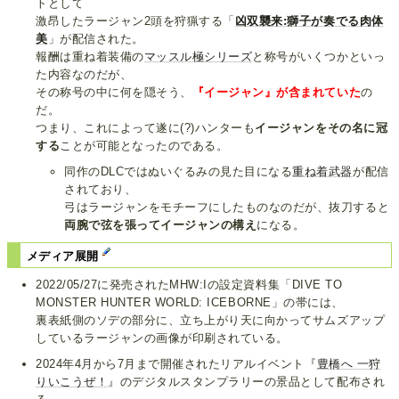
トとして
激昂したラージャン2頭を狩猟する「
凶双襲来:獅子が奏でる肉体
美
」が配信された。
報酬は重ね着装備の
マッスル極シリーズ
と称号がいくつかといっ
た内容なのだが、
その称号の中に何を隠そう、
『イージャン』が含まれていた
の
だ。
つまり、これによって遂に(?)ハンターも
イージャンをその名に冠
する
ことが可能となったのである。
同作のDLCではぬいぐるみの見た目になる
重ね着武器
が配信
されており、
弓はラージャンをモチーフにしたものなのだが、抜刀すると
両腕で弦を張ってイージャンの構え
になる。
メディア展開
2022/05/27に発売されたMHW:Iの設定資料集「DIVE TO
MONSTER HUNTER WORLD: ICEBORNE」の帯には、
裏表紙側のソデの部分に、立ち上がり天に向かってサムズアップ
しているラージャンの画像が印刷されている。
2024年4月から7月まで開催されたリアルイベント『
豊橋へ 一狩
りいこうぜ！
』のデジタルスタンプラリーの景品として配布され