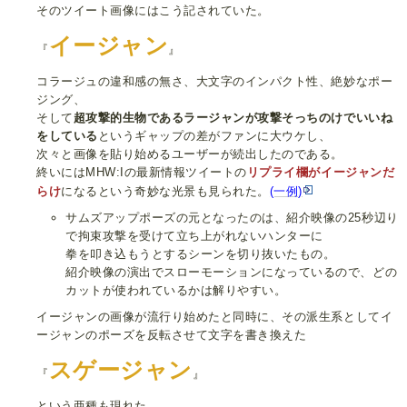
そのツイート画像にはこう記されていた。
イージャン
『
』
コラージュの違和感の無さ、大文字のインパクト性、絶妙なポー
ジング、
そして
超攻撃的生物であるラージャンが攻撃そっちのけでいいね
をしている
というギャップの差がファンに大ウケし、
次々と画像を貼り始めるユーザーが続出したのである。
終いにはMHW:Iの最新情報ツイートの
リプライ欄がイージャンだ
らけ
になるという奇妙な光景も見られた。
(一例)
サムズアップポーズの元となったのは、紹介映像の25秒辺り
で拘束攻撃を受けて立ち上がれないハンターに
拳を叩き込もうとするシーンを切り抜いたもの。
紹介映像の演出でスローモーションになっているので、どの
カットが使われているかは解りやすい。
イージャンの画像が流行り始めたと同時に、その派生系としてイ
ージャンのポーズを反転させて文字を書き換えた
スゲージャン
『
』
という亜種も現れた。