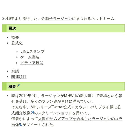
2019年より流行した、
金獅子ラージャン
にまつわるネットミーム。
目次
概要
公式化
LINEスタンプ
ゲーム実装
メディア展開
余談
関連項目
概要
時は2019年9月、ラージャンがMHW:Iの新大陸にて登場という報
せを受け、多くのファン達が喜びに満ちていた。
そんな中、MHシリーズTwitter公式アカウントのリプライ欄に
公
式紹介映像
のスクリーンショットを用いて、
何者かによって
人間のサムズアップを合成したラージャンのコラ
画像
がツイートされた。