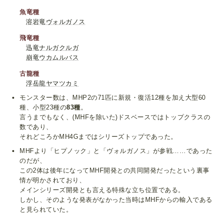
魚竜種
溶岩竜ヴォルガノス
飛竜種
迅竜ナルガクルガ
崩竜ウカムルバス
古龍種
浮岳龍ヤマツカミ
モンスター数は、MHP2の71匹に新規・復活12種を加え大型60
種、小型23種の
83種
。
言うまでもなく、(MHFを除いた)ドスベースではトップクラスの
数であり、
それどころかMH4Gまではシリーズトップであった。
MHFより「ヒプノック」と「ヴォルガノス」が参戦……であった
のだが、
この2体は後年になってMHF開発との共同開発だったという裏事
情が明かされており、
メインシリーズ開発とも言える特殊な立ち位置である。
しかし、そのような発表がなかった当時はMHFからの輸入である
と見られていた。