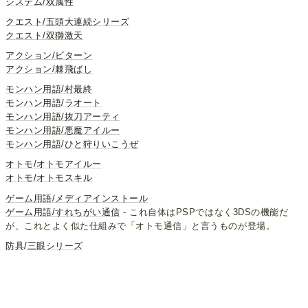
システム/双属性
クエスト/五頭大連続シリーズ
クエスト/双獅激天
アクション/ビターン
アクション/棘飛ばし
モンハン用語/村最終
モンハン用語/ラオート
モンハン用語/抜刀アーティ
モンハン用語/悪魔アイルー
モンハン用語/ひと狩りいこうぜ
オトモ/オトモアイルー
オトモ/オトモスキル
ゲーム用語/メディアインストール
ゲーム用語/すれちがい通信
- これ自体はPSPではなく3DSの機能だ
が、これとよく似た仕組みで「オトモ通信」と言うものが登場。
防具/三眼シリーズ