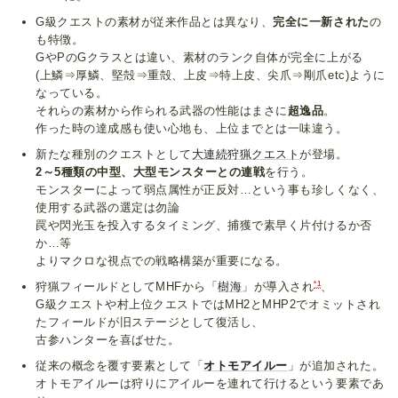
G級クエストの素材が従来作品とは異なり、
完全に一新された
の
も特徴。
GやPのGクラスとは違い、素材のランク自体が完全に上がる
(上鱗⇒厚鱗、堅殻⇒重殻、上皮⇒特上皮、尖爪⇒剛爪etc)ように
なっている。
それらの素材から作られる武器の性能はまさに
超逸品
。
作った時の達成感も使い心地も、上位までとは一味違う。
新たな種別のクエストとして
大連続狩猟クエスト
が登場。
2～5種類の中型、大型モンスターとの連戦
を行う。
モンスターによって弱点属性が正反対…という事も珍しくなく、
使用する武器の選定は勿論
罠や閃光玉を投入するタイミング、捕獲で素早く片付けるか否
か…等
よりマクロな視点での戦略構築が重要になる。
*1
狩猟フィールドとしてMHFから「
樹海
」が導入され
、
G級クエストや村上位クエストではMH2とMHP2でオミットされ
たフィールドが旧ステージとして復活し、
古参ハンターを喜ばせた。
従来の概念を覆す要素として「
オトモアイルー
」が追加された。
オトモアイルーは狩りにアイルーを連れて行けるという要素であ