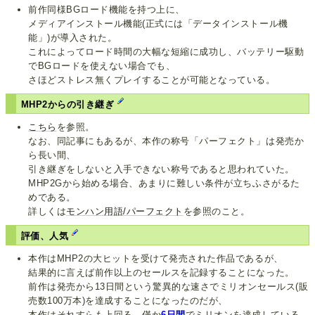
前作同様BGロード機能を持つ上に、
メディアインストール機能(正式には「データインストール機
能」)が導入された。
これによってロード時間の大幅な短縮に成功し、バッテリー駆動
でBGロードを使えない場合でも、
さほどストレス無くプレイすることが可能となっている。
MHP2からの引き継ぎ
こちら
を参照。
なお、同記事にもあるが、本作の称号「パーフェクト」は発売か
ら長い間、
引き継ぎをしないと入手できない称号であると思われていた。
MHP2Gから始める場合、あまりに難しい条件が立ちふさがるた
めである。
詳しくは
モンハン用語/パーフェクト
を参照のこと。
評価、人気
本作はMHP2の大ヒットを受けて発売された作品であるが、
結果的に言えば前作以上のセールスを記録することになった。
前作は発売から13日間という驚異的な速さでミリオンセールス(販
売数100万本)を達成することになったのだが、
本作はそれすらも上回る、僅か
6日間
でミリオンを達成している。