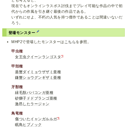
とも考えると、
現在でもオンラインラスボス討伐までプレイ可能な作品の中で初
代からの作風を引き継ぐ最後の作品である。
いずれにせよ、不朽の人気を持つ傑作であることは間違いないだ
ろう。
登場モンスター
MHP2で登場したモンスターは
こちら
を参照。
甲虫種
*5
女王虫クイーンランゴスタ
甲殻種
盾蟹ダイミョウザザミ亜種
鎌蟹ショウグンギザミ亜種
牙獣種
緑毛獣ババコンガ亜種
砂獅子ドドブランゴ亜種
激昂したラージャン
鳥竜種
*6
傷ついたイャンガルルガ
眠鳥ヒプノック