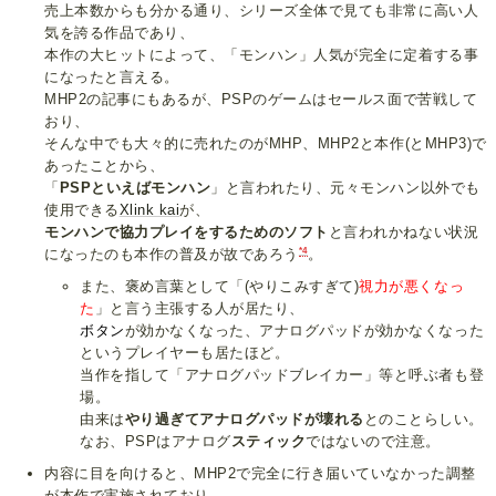
売上本数からも分かる通り、シリーズ全体で見ても非常に高い人
気を誇る作品であり、
本作の大ヒットによって、「モンハン」人気が完全に定着する事
になったと言える。
MHP2の記事にもあるが、PSPのゲームはセールス面で苦戦して
おり、
そんな中でも大々的に売れたのがMHP、MHP2と本作(とMHP3)で
あったことから、
「
PSPといえばモンハン
」と言われたり、元々モンハン以外でも
使用できる
Xlink kai
が、
モンハンで協力プレイをするためのソフト
と言われかねない状況
*4
になったのも本作の普及が故であろう
。
また、褒め言葉として「(やりこみすぎて)
視力が悪くなっ
た
」と言う主張する人が居たり、
ボタン
が効かなくなった、アナログパッドが効かなくなった
というプレイヤーも居たほど。
当作を指して「アナログパッドブレイカー」等と呼ぶ者も登
場。
由来は
やり過ぎてアナログパッドが壊れる
とのことらしい。
なお、PSPはアナログ
スティック
ではないので注意。
内容に目を向けると、MHP2で完全に行き届いていなかった調整
が本作で実施されており、