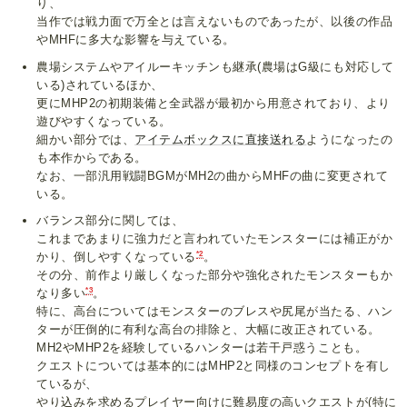
り、
当作では戦力面で万全とは言えないものであったが、以後の作品
やMHFに多大な影響を与えている。
農場システムやアイルーキッチンも継承(農場はG級にも対応して
いる)されているほか、
更にMHP2の初期装備と全武器が最初から用意されており、より
遊びやすくなっている。
細かい部分では、
アイテムボックスに直接送れる
ようになったの
も本作からである。
なお、一部汎用戦闘BGMがMH2の曲からMHFの曲に変更されて
いる。
バランス部分に関しては、
これまであまりに強力だと言われていたモンスターには補正がか
*2
かり、倒しやすくなっている
。
その分、前作より厳しくなった部分や強化されたモンスターもか
*3
なり多い
。
特に、高台についてはモンスターのブレスや尻尾が当たる、ハン
ターが圧倒的に有利な高台の排除と、大幅に改正されている。
MH2やMHP2を経験しているハンターは若干戸惑うことも。
クエストについては基本的にはMHP2と同様のコンセプトを有し
ているが、
やり込みを求めるプレイヤー向けに難易度の高いクエストが(特に