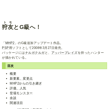
トモ
狩友
とG級へ！
「
MHP2
」のG級追加アップデート作品。
PSP
用ソフトとして2008年3月27日発売。
パッケージには
ナルガクルガ
と、
アッパーブレイズ
を持ったハンター
が描かれている。
目次
概要
新要素、変更点
MHP2からの引き継ぎ
評価、人気
登場モンスター
余談
関連項目