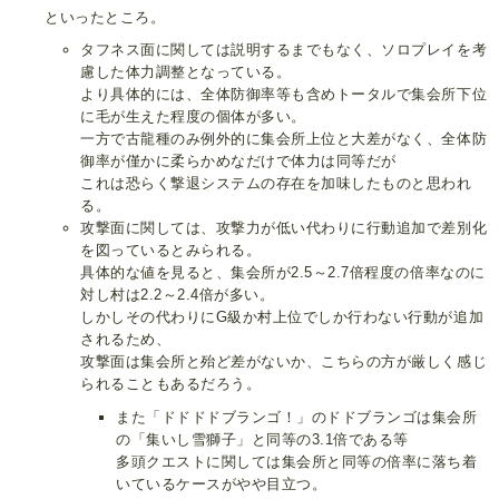
といったところ。
タフネス面に関しては説明するまでもなく、ソロプレイを考
慮した体力調整となっている。
より具体的には、全体防御率等も含めトータルで集会所下位
に毛が生えた程度の個体が多い。
一方で古龍種のみ例外的に集会所上位と大差がなく、全体防
御率が僅かに柔らかめなだけで体力は同等だが
これは恐らく撃退システムの存在を加味したものと思われ
る。
攻撃面に関しては、攻撃力が低い代わりに行動追加で差別化
を図っているとみられる。
具体的な値を見ると、集会所が2.5～2.7倍程度の倍率なのに
対し村は2.2～2.4倍が多い。
しかしその代わりにG級か村上位でしか行わない行動が追加
されるため、
攻撃面は集会所と殆ど差がないか、こちらの方が厳しく感じ
られることもあるだろう。
また「ドドドドブランゴ！」のドドブランゴは集会所
の「集いし雪獅子」と同等の3.1倍である等
多頭クエストに関しては集会所と同等の倍率に落ち着
いているケースがやや目立つ。