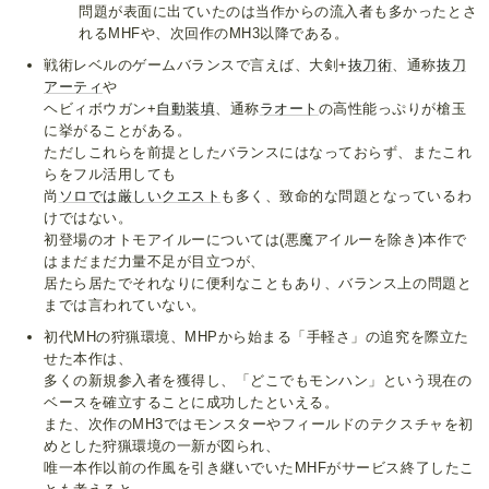
問題が表面に出ていたのは当作からの流入者も多かったとさ
れるMHFや、次回作のMH3以降である。
戦術レベルのゲームバランスで言えば、大剣+
抜刀術
、通称
抜刀
アーティ
や
ヘビィボウガン+
自動装填
、通称
ラオート
の高性能っぷりが槍玉
に挙がることがある。
ただしこれらを前提としたバランスにはなっておらず、またこれ
らをフル活用しても
尚
ソロでは
厳しい
クエスト
も多く、致命的な問題となっているわ
けではない。
初登場のオトモアイルーについては(悪魔アイルーを除き)本作で
はまだまだ力量不足が目立つが、
居たら居たでそれなりに便利なこともあり、バランス上の問題と
までは言われていない。
初代MHの狩猟環境、MHPから始まる「手軽さ」の追究を際立た
せた本作は、
多くの新規参入者を獲得し、「どこでもモンハン」という現在の
ベースを確立することに成功したといえる。
また、次作のMH3ではモンスターやフィールドのテクスチャを初
めとした狩猟環境の一新が図られ、
唯一本作以前の作風を引き継いでいたMHFがサービス終了したこ