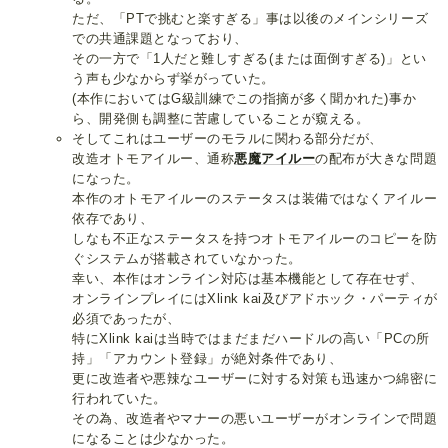
ただ、「PTで挑むと楽すぎる」事は以後のメインシリーズ
での共通課題となっており、
その一方で「1人だと難しすぎる(または面倒すぎる)」とい
う声も少なからず挙がっていた。
(本作においてはG級訓練でこの指摘が多く聞かれた)事か
ら、開発側も調整に苦慮していることが窺える。
そしてこれはユーザーのモラルに関わる部分だが、
改造オトモアイルー、通称
悪魔アイルー
の配布が大きな問題
になった。
本作のオトモアイルーのステータスは装備ではなくアイルー
依存であり、
しなも不正なステータスを持つオトモアイルーのコピーを防
ぐシステムが搭載されていなかった。
幸い、本作はオンライン対応は基本機能として存在せず、
オンラインプレイにはXlink kai及びアドホック・パーティが
必須であったが、
特にXlink kaiは当時ではまだまだハードルの高い「PCの所
持」「アカウント登録」が絶対条件であり、
更に改造者や悪辣なユーザーに対する対策も迅速かつ綿密に
行われていた。
その為、改造者やマナーの悪いユーザーがオンラインで問題
になることは少なかった。