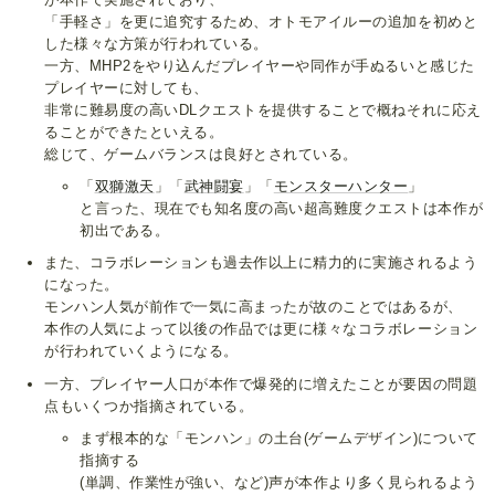
「手軽さ」を更に追究するため、オトモアイルーの追加を初めと
した様々な方策が行われている。
一方、MHP2をやり込んだプレイヤーや同作が手ぬるいと感じた
プレイヤーに対しても、
非常に難易度の高いDLクエストを提供することで概ねそれに応え
ることができたといえる。
総じて、ゲームバランスは良好とされている。
「
双獅激天
」「
武神闘宴
」「
モンスターハンター
」
と言った、現在でも知名度の高い超高難度クエストは本作が
初出である。
また、コラボレーションも過去作以上に精力的に実施されるよう
になった。
モンハン人気が前作で一気に高まったが故のことではあるが、
本作の人気によって以後の作品では更に様々なコラボレーション
が行われていくようになる。
一方、プレイヤー人口が本作で爆発的に増えたことが要因の問題
点もいくつか指摘されている。
まず根本的な「モンハン」の土台(ゲームデザイン)について
指摘する
(単調、作業性が強い、など)声が本作より多く見られるよう