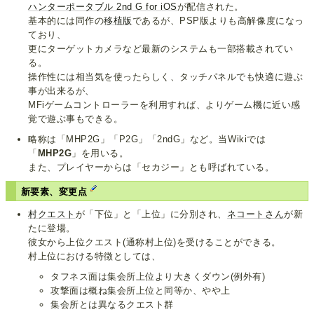
ハンターポータブル 2nd G for iOS
が配信された。
基本的には同作の
移植版
であるが、PSP版よりも高解像度になっ
ており、
更にターゲットカメラなど最新のシステムも一部搭載されてい
る。
操作性には相当気を使ったらしく、タッチパネルでも快適に遊ぶ
事が出来るが、
MFiゲームコントローラーを利用すれば、よりゲーム機に近い感
覚で遊ぶ事もできる。
略称は「MHP2G」「P2G」「2ndG」など。当Wikiでは
「
MHP2G
」を用いる。
また、プレイヤーからは「セカジー」とも呼ばれている。
新要素、変更点
村クエスト
が「下位」と「上位」に分別され、
ネコートさん
が新
たに登場。
彼女から上位クエスト(通称村上位)を受けることができる。
村上位における特徴としては、
タフネス面は集会所上位より大きくダウン(例外有)
攻撃面は概ね集会所上位と同等か、やや上
集会所とは異なるクエスト群