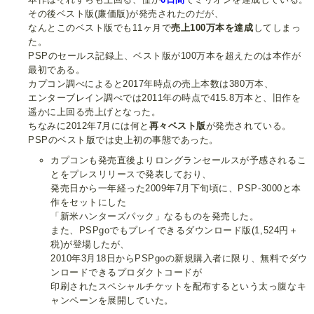
その後ベスト版(廉価版)が発売されたのだが、
なんとこのベスト版でも11ヶ月で
売上100万本を達成
してしまっ
た。
PSPのセールス記録上、ベスト版が100万本を超えたのは本作が
最初である。
カプコン調べによると2017年時点の売上本数は380万本、
エンターブレイン調べでは2011年の時点で415.8万本と、旧作を
遥かに上回る売上げとなった。
ちなみに2012年7月には何と
再々ベスト版
が発売されている。
PSPのベスト版では史上初の事態であった。
カプコンも発売直後よりロングランセールスが予感されるこ
とをプレスリリースで発表しており、
発売日から一年経った2009年7月下旬頃に、PSP-3000と本
作をセットにした
「新米ハンターズパック」なるものを発売した。
また、PSPgoでもプレイできるダウンロード版(1,524円＋
税)が登場したが、
2010年3月18日からPSPgoの新規購入者に限り、無料でダウ
ンロードできるプロダクトコードが
印刷されたスペシャルチケットを配布するという太っ腹なキ
ャンペーンを展開していた。