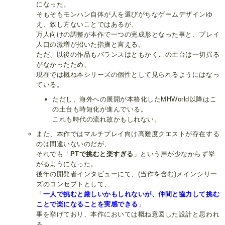
になった。
そもそもモンハン自体が人を選びがちなゲームデザインゆ
え、致し方ないことではあるが、
万人向けの調整が本作で一つの完成形となった事と、プレイ
人口の激増が招いた指摘と言える。
ただ、以後の作品もバランスはともかくこの土台は一切揺る
がなかったため、
現在では概ね本シリーズの個性として見られるようにはなっ
ている。
ただし、海外への展開が本格化したMHWorld以降はこ
の土台も時短化が進んでいる。
これも時代の流れ故かもしれない。
また、本作ではマルチプレイ向け高難度クエストが存在する
のは間違いないのだが、
それでも「
PTで挑むと楽すぎる
」という声が少なからず挙
がるようになった。
後年の開発者インタビューにて、(当作を含む)メインシリー
ズのコンセプトとして、
「
一人で挑むと厳しいかもしれないが、仲間と協力して挑む
ことで楽になることを実感できる
」
事を挙げており、本作においては概ね意図した設計と思われ
る。