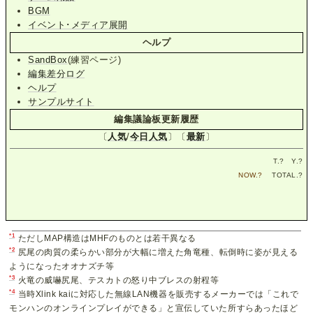
BGM
イベント･メディア展開
ヘルプ
SandBox
(練習ページ)
編集差分ログ
ヘルプ
サンプルサイト
編集議論板更新履歴
〔
人気
/
今日人気
〕〔
最新
〕
T.
?
Y.
?
NOW.
?
TOTAL.
?
*1
ただしMAP構造はMHFのものとは若干異なる
*2
尻尾の肉質の柔らかい部分が大幅に増えた角竜種、転倒時に姿が見える
ようになったオオナズチ等
*3
火竜の威嚇尻尾、テスカトの怒り中ブレスの射程等
*4
当時Xlink kaiに対応した無線LAN機器を販売するメーカーでは「これで
モンハンのオンラインプレイができる」と宣伝していた所すらあったほど