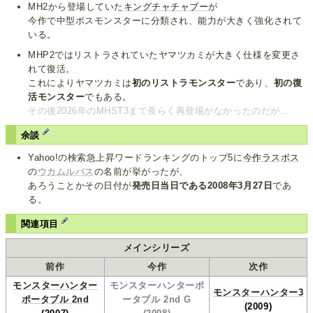
MH2から登場していた
キングチャチャブー
が
今作で中型ボスモンスターに分類され、能力が大きく強化されて
いる。
MHP2ではリストラされていたヤマツカミが大きく仕様を変更さ
れて復活。
これによりヤマツカミは
初のリストラモンスター
であり、
初の復
活モンスター
でもある。
その後2026年のMHST3まで長らく再登場がなかったのだが…
余談
Yahoo!の検索急上昇ワードランキングのトップ5に
今作ラスボス
の
ウカムルバス
の名前が挙がったが、
あろうことかその日付が
発売日当日である2008年3月27日
であ
る。
関連項目
メインシリーズ
前作
今作
次作
モンスターハンター
モンスターハンターポ
モンスターハンター3
ポータブル 2nd
ータブル 2nd G
(2009)