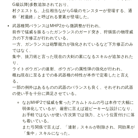
G級以降)多数追加されており、
村クエストも、上位相当ながらG級のモンスターが登場する、通
称「
村最終
」と呼ばれる要素が登場した。
武器種間バランスはMHP2から微調整が行われ、
前作で猛威を振るったガンランスのガード突き、狩猟笛の物理威
力の下方修正が行われている。
一方、ガンランスは砲撃能力が強化されているなど下方修正のみ
ではなく、
集中、抜刀術と言った現在の大剣の素になるスキルが追加された
り、
ライトボウガンの速射、ボウガンの属性弾の強化が行われ、
概ね現在に至るまでの各武器種の特性が本作で定着したと言え
る。
一部の例外はあるものの武器のバランスも良く、それぞれの武器
の使い手を十分に満足させている。
なおMHP2で猛威を奮ったアカムトルムの弓は本作で大幅に
弱体化しているが、厳密に言えば超ピーキーな設計になり、
お手軽ではないが使い方次第では強力、という位置付けに落
ち着いている。
また弓関係で言えば、「連射」スキルが削除され、同効果が
「集中」スキルになった。