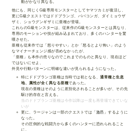
動がかなり異なる。
他にも、同じくG級専用モンスターとしてヤマツカミが復活し、
更にG級クエストではドドブランゴ、ババコンガ、ダイミョウザ
ザミ、ショウグンギザミに亜種が登場。
これらのG級モンスターは、従来作のG級モンスターとは異なり、
専用のモーションや技が組み込まれており、多くのハンターを驚
嘆させた。
亜種も従来作では「怒りやすい」とか「怒るとより怖い」のよう
なマイナーチェンジ感が否めなかったが、
「亜種」も本作の売りなのでこれまでのものと異なり、現在ほど
ではないにせよ、
外見や行動パターンに明確な違いが見られるようになった。
特にドドブランゴ亜種は当時では初となる、
通常種と生息
地、属性が全く異なる亜種
であった。
現在の亜種はそのように差別化されることが多いが、その先
駆け的存在と言える。
当のドドブランゴ亜種は今作以降は一度も再登場できていな
いが
更に、ラージャンは一部のクエストでは「
激昂
」するように
なった。
その圧倒的な戦闘力から多くのハンターに恐れられること
に。