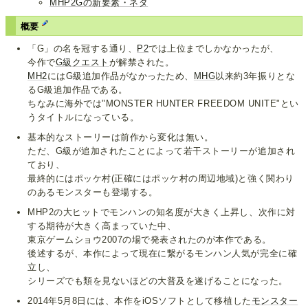
MHP2Gの新要素・ネタ
概要
「G」の名を冠する通り、
P2
では上位までしかなかったが、
今作で
G級クエスト
が解禁された。
MH2
にはG級追加作品がなかったため、
MHG
以来約3年振りとな
るG級追加作品である。
ちなみに海外では"MONSTER HUNTER FREEDOM UNITE"とい
うタイトルになっている。
基本的なストーリーは前作から変化は無い。
ただ、G級が追加されたことによって若干ストーリーが追加され
ており、
最終的にはポッケ村(正確にはポッケ村の周辺地域)と強く関わり
のあるモンスターも登場する。
MHP2の大ヒットでモンハンの知名度が大きく上昇し、次作に対
する期待が大きく高まっていた中、
東京ゲームショウ2007の場で発表されたのが本作である。
後述するが、本作によって現在に繋がるモンハン人気が完全に確
立し、
シリーズでも類を見ないほどの大普及を遂げることになった。
2014年5月8日には、本作をiOSソフトとして移植した
モンスター