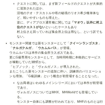
クエストに関しては、まず新フィールドのクエストが大体的
に追加されたほか、
沼地のテオ・テスカトルや塔の秘境のリオス希少種単体な
ど、戦いやすいものも増えた。
逆に、ディアブロス通常種に関しては
「マオウ」以外に村上
位のクエストがない
といったケースもあり
村上位さえ回っていれば集会所上位は用なし、という訳でも
ない。
モンスター関連では新モンスターとして「
クイーンランゴスタ
」
「
ナルガクルガ
」「
ウカムルバス
」が登場。
ウカムルバスは本作の集会所
ラスボス
である。
更にG級専用モンスターとして、当時同時期に本格的にサービス
が稼動していた
MHF
から、
「ヒプノック」と「ヴォルガノス」が導入された。
またこうした新モンスターの追加に伴い、訓練所のバリエーショ
ンも増加。「G級訓練」という概念が初登場することとなった。
なお両者はいわゆるメインシリーズにおいては本作が初登場
であり、
ヴォルガノスについてはMHX、MHWorldでも登場してい
る。
モンスター自体にも調整が行われており、MHFのものとは行