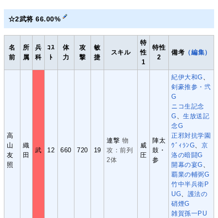
☆2武将 66.00%
特
名
所
兵
ｺｽ
体
攻
敏
特性
スキル
性
備考
（編集）
前
属
科
ﾄ
力
撃
捷
2
1
紀伊大和G
、
剣豪推参・弐
G
ニコ生記念
G
、
生放送記
念G
高
正邪対抗学園
連撃
物
陣太
山
織
威
ｳﾞｨﾗﾝG
、
京
武
12
660
720
19
攻：前列
鼓・
友
田
圧
洛の暗闘G
2体
参
照
開幕の宴G
、
覇業の輔弼G
竹中半兵衛P
UG
、
護法の
硝煙G
雑賀孫一PU