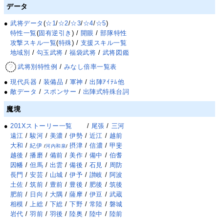
データ
●
武将データ
(
☆1
/
☆2
/
☆3
/
☆4
/
☆5
)
特性一覧
(
固有逆引き
) /
開眼
/
部隊特性
攻撃スキル一覧
(
特殊
) /
支援スキル一覧
地域別
/
勾玉武将
/
福袋武将
/
武将図鑑
武将別特性例
/
みなし倍率一覧表
●
現代兵器
/
装備品
/
軍神
/
出陣ｱｲﾃﾑ他
●
敵データ
/
スポンサー
/
出陣式特殊台詞
魔境
●
201Xストーリー一覧
/
尾張
/
三河
遠江
/
駿河
/
美濃
/
伊勢
/
近江
/
越前
大和
/
摂津
/
信濃
/
甲斐
紀伊
/
河内和泉
/
越後
/
播磨
/
備前
/
美作
/
備中
/
伯耆
因幡
/
但馬
/
出雲
/
備後
/
石見
/
周防
長門
/
安芸
/
山城
/
伊予
/
讃岐
/
阿波
土佐
/
筑前
/
豊前
/
豊後
/
肥後
/
筑後
肥前
/
日向
/
大隅
/
薩摩
/
伊豆
/
武蔵
相模
/
上総
/
下総
/
下野
/
常陸
/
磐城
岩代
/
羽前
/
羽後
/
陸奥
/
陸中
/
陸前