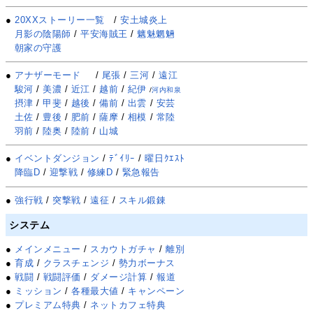
●
20XXストーリー一覧
/
安土城炎上
月影の陰陽師
/
平安海賊王
/
魑魅魍魎
朝家の守護
●
アナザーモード
/
尾張
/
三河
/
遠江
駿河
/
美濃
/
近江
/
越前
/
紀伊
/
河内和泉
摂津
/
甲斐
/
越後
/
備前
/
出雲
/
安芸
土佐
/
豊後
/
肥前
/
薩摩
/
相模
/
常陸
羽前
/
陸奥
/
陸前
/
山城
●
イベントダンジョン
/
ﾃﾞｲﾘｰ
/
曜日ｸｴｽﾄ
降臨D
/
迎撃戦
/
修練D
/
緊急報告
●
強行戦
/
突撃戦
/
遠征
/
スキル鍛錬
システム
●
メインメニュー
/
スカウトガチャ
/
離別
●
育成
/
クラスチェンジ
/
勢力ボーナス
●
戦闘
/
戦闘評価
/
ダメージ計算
/
報道
●
ミッション
/
各種最大値
/
キャンペーン
●
プレミアム特典
/
ネットカフェ特典