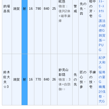
眩惑
暗中
ｽﾄｰ
先の
的場
物攻：
警
の
ﾘｰｽ
雑賀
射
16
790
840
25
先・
昌長
後列2体
戒
牙・
ｶｳﾄ
四
+確率麻
壱
G
痺
護法
の硝
煙G
雑賀
孫一
PU
G
紀伊
大和
G
妙見山
鈴木
匠の
手練
猛将
影隠
先
佐大
心
の
の宴
雑賀
射
16
770
840
26
物攻：3
の
夫
技・
技・
G
体+自防
先
☆3
参
壱
幽魔
御↑↑
討伐
祭・
弐G