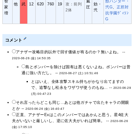
智
威
獣ハンター・
他
武
12
620
760
19
攻：前列
効・
家
圧
弐G
、
正邪対
2体
弐
増
抗学園ｳﾞｨﾗﾝ
G
コメント
アナザー攻略目的以外で回す価値が有るのか？無いよね。 --
2020-06-26 (金) 14:50:35
島とボンバーを除けば固有は悪くないよね。ボンバーは普
通に強い方だし。 --
2020-06-27 (土) 10:51:46
とはいえ、全体攻撃スキル持ちがかなり出てますの
で、追撃なし松永をワザワザ使うのもね… --
2020-06-29
(月) 00:47:23
それ言ったらどこも同じ…あとは他ガチャで出たキャラの開眼
とか --
2020-06-26 (金) 16:40:47
正直、アナザーExはこのメンバーではあかんと思う。星4佐大
夫がいないと厳しいし、逆に佐大夫がいれば簡単。 --
2020-06-26
(金) 17:05:10