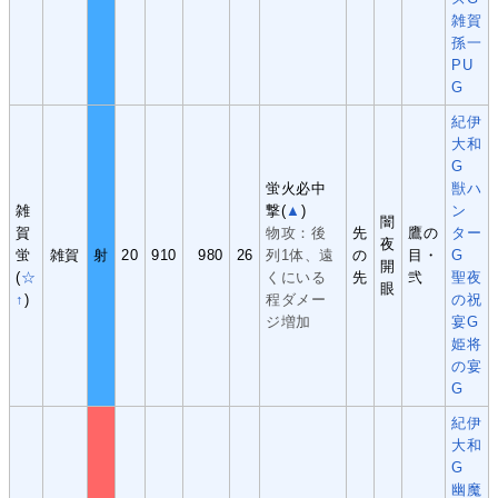
雑賀
孫一
PU
G
紀伊
大和
G
蛍火必中
獣ハ
雑
撃(
▲
)
ン
闇
賀
物攻：後
先
鷹の
ター
夜
蛍
雑賀
射
20
910
980
26
列1体、遠
の
目・
G
開
(
☆
くにいる
先
弐
聖夜
眼
↑
)
程ダメー
の祝
ジ増加
宴G
姫将
の宴
G
紀伊
大和
G
幽魔