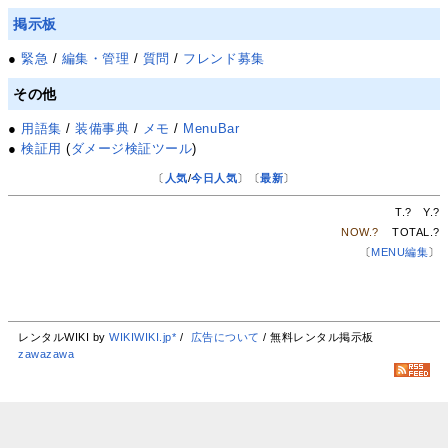
掲示板
●
緊急
/
編集・管理
/
質問
/
フレンド募集
その他
●
用語集
/
装備事典
/
メモ
/
MenuBar
●
検証用
(
ダメージ検証ツール
)
〔
人気
/
今日人気
〕〔
最新
〕
T.
?
Y.
?
NOW.
?
TOTAL.
?
〔
MENU編集
〕
レンタルWIKI by
WIKIWIKI.jp*
/
広告について
/ 無料レンタル掲示板
zawazawa