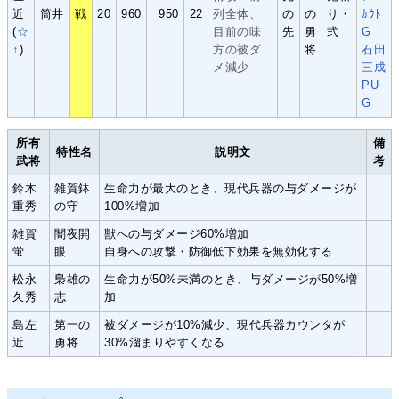
近
筒井
戦
20
960
950
22
列全体、
の
の
り・
ｶｳﾄ
(
☆
目前の味
先
勇
弐
G
↑
)
方の被ダ
将
石田
メ減少
三成
PU
G
所有
備
特性名
説明文
武将
考
鈴木
雑賀鉢
生命力が最大のとき、現代兵器の与ダメージが
重秀
の守
100%増加
雑賀
闇夜開
獣への与ダメージ60%増加
蛍
眼
自身への攻撃・防御低下効果を無効化する
松永
梟雄の
生命力が50%未満のとき、与ダメージが50%増
久秀
志
加
島左
第一の
被ダメージが10%減少、現代兵器カウンタが
近
勇将
30%溜まりやすくなる