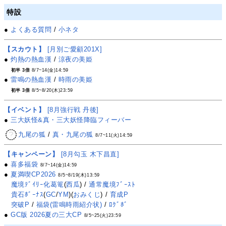
特設
●
よくある質問
/
小ネタ
【スカウト】
[月別ご愛顧201X]
●
灼熱の熱血漢
/
涼夜の美姫
初半 3倍
8/7~14(金)14:59
●
雷鳴の熱血漢
/
時雨の美姫
初半 3倍
8/5~8/20(木)23:59
【イベント】
[8月強行戦 丹後]
●
三大妖怪&真・三大妖怪降臨フィーバー
九尾の狐
/
真・九尾の狐
8/7~11(火)14:59
【キャンペーン】
[8月勾玉 木下昌直]
●
喜多福袋
8/7~14(金)14:59
●
夏満喫CP2026
8/5~8/19(木)13:59
魔境ﾃﾞｲﾘｰ化葛篭
(
西瓜
) /
通常魔境ﾌﾞｰｽﾄ
貴石ﾎﾞｰﾅｽ
(
GC
/
YM
)(
おみくじ
) /
育成P
突破P
/
福袋(雷鳴時雨紹介状)
/
ﾛｸﾞﾎﾞ
●
GC版 2026夏の三大CP
8/5~25(火)23:59