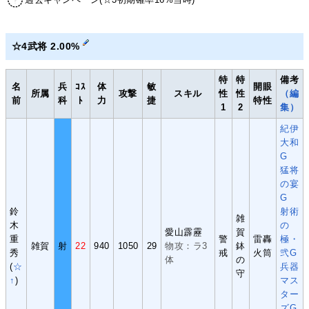
☆4武将 2.00%
特
特
備考
名
兵
ｺｽ
体
敏
開眼
所属
攻撃
スキル
性
性
（編
前
科
ﾄ
力
捷
特性
1
2
集）
紀伊
大和
G
猛将
の宴
G
鈴
射術
雑
木
の
愛山霹靂
賀
重
警
雷轟
極・
雑賀
射
22
940
1050
29
物攻：ラ3
鉢
秀
戒
火筒
弐G
体
の
(
☆
兵器
守
↑
)
マス
ター
ズG