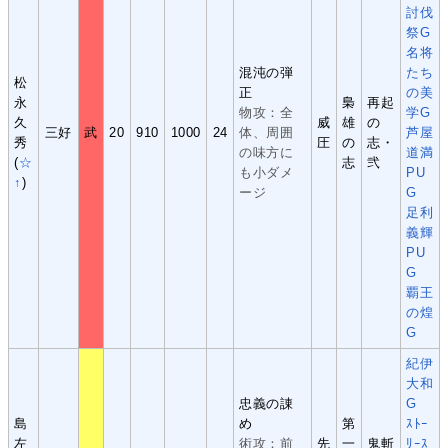
討伐
祭G
名将
混沌の弾
たち
松
正
の美
永
梟
再起
物攻：全
学G
久
威
雄
の
三好
武
20
910
1000
24
体、周囲
芦屋
秀
圧
の
志・
の味方に
道満
(
☆
志
弐
も小ダメ
PU
↑
)
ージ
G
足利
義輝
PU
G
覇王
の煌
G
紀伊
大和
忠義の諌
G
島
め
第
ｽﾄｰ
左
術攻：前
先
一
鬼斬
ﾘｰｽ