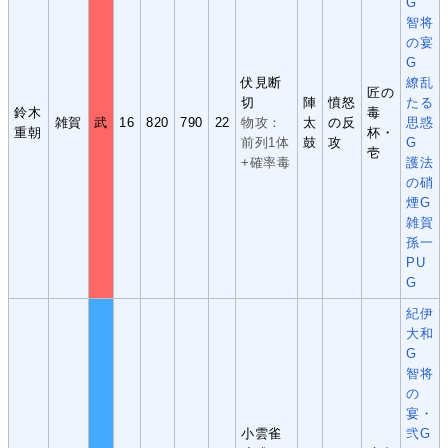
G
智将
の宴
G
伏見断
繚乱
匠の
切
陣
憤怒
たる
鈴木
毒
雑賀
武
16
820
790
22
物攻：
太
の反
思惑
重朝
杯・
前列1体
鼓
攻
G
壱
+確率毒
護法
の硝
煙G
雑賀
孫一
PU
G
紀伊
大和
G
智将
の
宴・
小雲雀
弐G