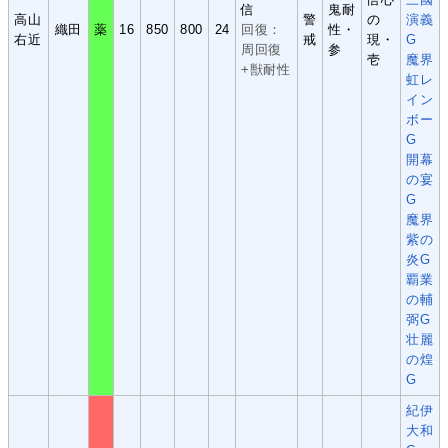
信
鬼耐
高山
警
の
演義
織田
薬
16
850
800
24
回復：
性・
右近
戒
現・
G
周回復
参
壱
魔界
+獣耐性
虹レ
イン
ボー
G
開幕
の宴
G
魔界
紫の
炎G
覇業
の輔
弼G
壮麗
の煌
G
紀伊
大和