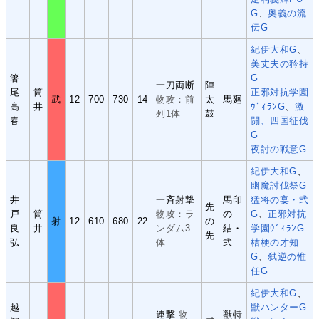
G
、
奥義の流
伝G
紀伊大和G
、
美丈夫の矜持
箸
G
一刀両断
陣
尾
筒
正邪対抗学園
武
12
700
730
14
物攻：前
太
馬廻
高
井
ｳﾞｨﾗﾝG
、
激
列1体
鼓
春
闘、四国征伐
G
夜討の戦意G
紀伊大和G
、
幽魔討伐祭G
井
一斉射撃
馬印
猛将の宴・弐
先
戸
筒
物攻：ラ
の
G
、
正邪対抗
射
12
610
680
22
の
良
井
ンダム3
結・
学園ｳﾞｨﾗﾝG
先
弘
体
弐
桔梗の才知
G
、
弑逆の惟
任G
紀伊大和G
、
越
獣ハンターG
連撃
物
獣特