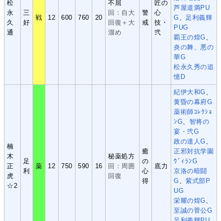
松
不屈
匠の
芦屋道満PU
永
三
回：自大
警
心
戦
12
600
760
20
G
、
足利義輝
久
好
回復＋大
戒
技・
PUG
通
溜め
弐
覇王の煌G
、
炎の舞、悪の
華G
松永久秀の追
憶D
紀伊大和G
、
黄昏の幕府G
薬術師ｺﾚｸｼｮ
ﾝG
、
智将の
宴・弐G
政の達人G
、
楠
癒
正邪対抗学園
木
秘薬処方
足
の
ｳﾞｨﾗﾝG
正
薬
12
750
590
16
回：周囲
底力
利
心
京洛の暗闘
虎
回復
得
G
、
紫式部P
☆2
UG
栄耀の煌G
、
至誠の菅公G
足利義輝PU