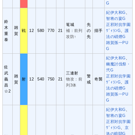
G
紀伊大和G
、
智将の宴G
鈴
篭城
先
正邪対抗学園
木
雑
戦
12
580
770
21
補：前列
の
搦手
ｳﾞｨﾗﾝG
、
護
重
賀
攻防↑
先
法の硝煙G
泰
雑賀孫一PU
G
紀伊大和G
、
幽魔討伐祭・
佐
弐G
武
三連射
雑
警
正邪対抗学園
義
射
12
540
750
21
物攻：前
奇襲
賀
戒
ｳﾞｨﾗﾝG
、
護
昌
列3体
法の硝煙G
☆2
雑賀孫一PU
G
紀伊大和G
、
智将の宴G
正邪対抗学園
ｳﾞｨﾗﾝG
、
京
洛の暗闘G