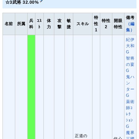
☆3武将 32.00%
特
備考
兵
ｺｽ
体
攻
敏
特性
開眼
名前
所属
スキル
性
（編
科
ﾄ
力
撃
捷
2
特性
1
集）
紀伊
大和
G
智将
の宴
G
鬼ハ
ン
ター
G
薬術
師ｺ
ﾚｸ
ｼｮﾝ
G
魔界
正道の
信心
三國