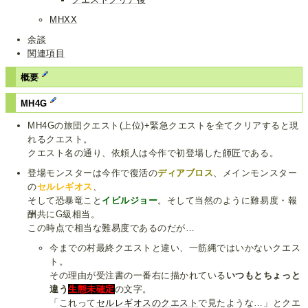
MHXX
余談
関連項目
概要
MH4G
MH4Gの旅団クエスト(上位)+緊急クエストを全てクリアすると現
れるクエスト。
クエスト名の通り、依頼人は今作で初登場した
師匠
である。
登場モンスターは今作で復活の
ディアブロス
、メインモンスター
の
セルレギオス
、
そして恐暴竜こと
イビルジョー
。そして当然のように難易度・報
酬共にG級相当。
この時点で相当な難易度であるのだが…
今までの村最終クエストと違い、一筋縄ではいかないクエス
ト。
その理由が受注書の一番右に描かれている
いつもとちょっと
違う
生態未確定
の文字。
「これって
セルレギオスのクエスト
で見たような…」とクエ