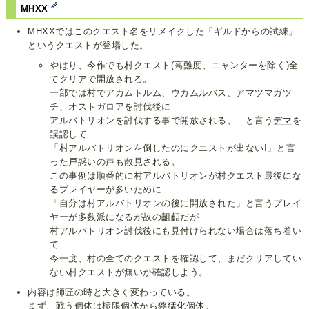
MHXX
MHXXではこのクエスト名をリメイクした「ギルドからの試練」
というクエストが登場した。
やはり、今作でも村クエスト(高難度、ニャンターを除く)全
てクリアで開放される。
一部では村でアカムトルム、ウカムルバス、アマツマガツ
チ、オストガロアを討伐後に
アルバトリオンを討伐する事で開放される、…と言う
デマ
を
誤認して
「村アルバトリオンを倒したのにクエストが出ない!」と言
った戸惑いの声も散見される。
この事例は順番的に村アルバトリオンが村クエスト最後にな
るプレイヤーが多いために
「自分は村アルバトリオンの後に開放された」と言うプレイ
ヤーが多数派になるが故の齟齬だが
村アルバトリオン討伐後にも見付けられない場合は落ち着い
て
今一度、村の全てのクエストを確認して、まだクリアしてい
ない村クエストが無いか確認しよう。
内容は師匠の時と大きく変わっている。
まず、戦う個体は極限個体から
獰猛化個体
。