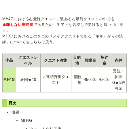
MH4Gにおける
村最終
クエスト。数ある村最終クエストの中でも
途轍もない難易度
であるため、生半可な気持ちで受けると痛い目に遭
う。
MHXXにおけるこのクエのリメイククエストである「ギルドからの試
練」についてもこちらで扱う。
クエストレ
目的
契約
作品
クエスト種別
報酬金
条件
ベル
地
金
受注・
大連続狩猟クエ
闘技
参加:
MH4G
旅団★10
45000z
4500z
スト
場
G★3許
可証
目次
概要
MH4G
クエストクリア後