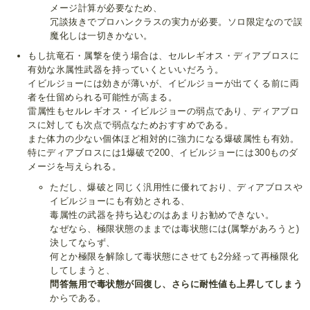
メージ計算が必要なため、
冗談抜きでプロハンクラスの実力が必要。ソロ限定なので誤
魔化しは一切きかない。
もし抗竜石・属撃を使う場合は、セルレギオス・ディアブロスに
有効な氷属性武器を持っていくといいだろう。
イビルジョーには効きが薄いが、イビルジョーが出てくる前に両
者を仕留められる可能性が高まる。
雷属性もセルレギオス・イビルジョーの弱点であり、ディアブロ
スに対しても次点で弱点なためおすすめである。
また体力の少ない個体ほど相対的に強力になる爆破属性も有効。
特にディアブロスには1爆破で200、イビルジョーには300ものダ
メージを与えられる。
ただし、爆破と同じく汎用性に優れており、ディアブロスや
イビルジョーにも有効とされる、
毒属性の武器を持ち込むのはあまりお勧めできない。
なぜなら、極限状態のままでは毒状態には(属撃があろうと)
決してならず、
何とか極限を解除して毒状態にさせても2分経って再極限化
してしまうと、
問答無用で毒状態が回復し、さらに耐性値も上昇してしまう
からである。