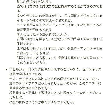
度しか使えない代わりに
当てればそのまま討伐までほぼ拘束することができるのであ
る
。
幸い今作ではこの突撃隊を持ち、且つ回復まで行ってくれる
イモートが居るので実現も容易である。
コンマ数秒を争うタイムアタックではオトモの行動による不
確定要素が増えるとあり
考えなしに選べる選択肢ではないが、
普通に極竜玉を稼ぎたいだけなら比較的手早く安全に纏まる
手段である。
上ではセルレギオスを例にしたが、勿論ディアブロスから先
に始末することも可能。
開幕で潜ることも多いので、音爆弾を起点に拘束を重ねてい
くのも面白いだろう。
イビルジョーは大型の個体が出現することが多く、セルレギオス
は最大金冠確定である。
一方、ディアブロスは妙に小さめの個体が出やすくなっている。
通常のディアブロスだったらありがたいのだが、このクエストに
登場するのは極限個体である。
極限化すると硬化して脚以外まともに殴れなくなるディアブロス
に対して、
小型の個体というのは
寧ろデメリットである
。