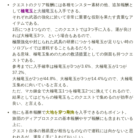
クエストのクリア報酬には各種モンスター素材の他、追加報酬と
して
極竜玉
と
大極竜玉
も入手できる。
それぞれ武器の強化に於いて非常に重要な役割を果たす貴重なア
イテムである。
1匹につき1つなので、このクエストでは3つ手に入る。運が良け
れば大極竜玉3つ、という場合もあるので、
極限強化
や
封じられた武具
の研磨につかう極竜玉が足りない時の
ソロプレイでは連戦することもあるだろう。
ある意味、極竜玉集めのための
救済措置
としての側面も持つクエ
ストである。
参考までに入手確率は極竜玉が3つが3.6%、大極竜玉が1つが
37.2%、
大極竜玉が2つが44.8%、大極竜玉が3つが14.4%なので、大極竜
玉集めに向いていると言える。
ただ、マカ錬金で大極竜玉1つを極竜玉2つに換えてくれるので、
結果としてはどちらの極竜玉もこのクエストで集めるのが効率が
良い、と言える。
他にも基本報酬で
大地を穿つ剛角
を入手できるのもポイント。
旅団のディアブロスクエの基本報酬やサブ報酬にも含まれている
上に、
クエスト自体の難易度が相当なものなので連戦には向かないと思
われるが、運良く手に入ればおいしい。