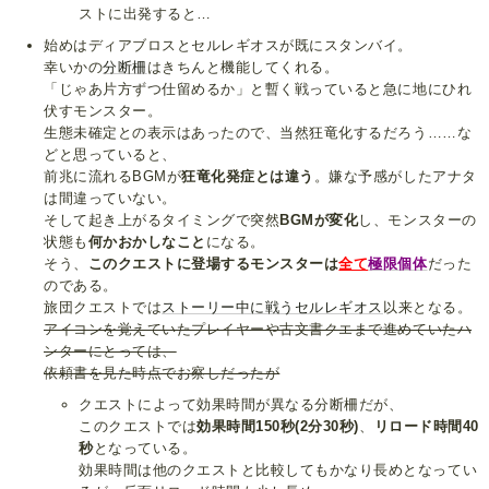
ストに出発すると…
始めはディアブロスとセルレギオスが既にスタンバイ。
幸いかの
分断柵
はきちんと機能してくれる。
「じゃあ片方ずつ仕留めるか」と暫く戦っていると急に地にひれ
伏すモンスター。
生態未確定との表示はあったので、当然狂竜化するだろう……な
どと思っていると、
前兆に流れるBGMが
狂竜化発症とは違う
。嫌な予感がしたアナタ
は間違っていない。
そして起き上がるタイミングで突然
BGMが変化
し、モンスターの
状態も
何かおかしなこと
になる。
そう、
このクエストに登場するモンスターは
全て
極限個体
だった
のである。
旅団クエストでは
ストーリー中に戦うセルレギオス
以来となる。
アイコンを覚えていたプレイヤーや古文書クエまで進めていたハ
ンターにとっては、
依頼書を見た時点でお察しだったが
クエストによって効果時間が異なる分断柵だが、
このクエストでは
効果時間150秒(2分30秒)
、
リロード時間40
秒
となっている。
効果時間は他のクエストと比較してもかなり長めとなってい