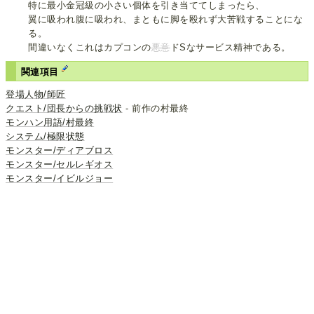
特に最小金冠級の小さい個体を引き当ててしまったら、
翼に吸われ腹に吸われ、まともに脚を殴れず大苦戦することにな
る。
間違いなくこれはカプコンの
悪意
ドSなサービス精神である。
関連項目
登場人物/師匠
クエスト/団長からの挑戦状
- 前作の村最終
モンハン用語/村最終
システム/極限状態
モンスター/ディアブロス
モンスター/セルレギオス
モンスター/イビルジョー