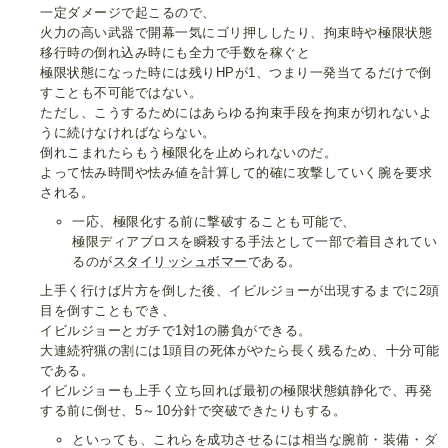
一定ダメージで起こるので、
火力の高い武器で開幕一気にゴリ押ししたり、拘束時や極限状態
移行時の倒れ込み時にも全力で手数を稼ぐと
極限状態になった時には残りHPが1、つまり一発当てるだけで倒
すことも不可能ではない。
ただし、こうするためにはあらゆる拘束手段を拘束が切れないよ
うに続けなければならない。
倒れこまれたらもう極限化を止められないのだ。
よって怯み時間や怯み値を計算して的確に攻撃していく腕を要求
される。
一応、極限化する前に撃破することも可能で、
極限ディアブロスを瞬殺する手法として一部で着目されてい
るのが
スタイリッシュボマー
である。
上手く行けば片方を倒した後、イビルジョーが出現するまでに2頭
目を倒すこともでき、
イビルジョーとガチで1対1の勝負ができる。
大連続狩猟の割には1頭目の死体がやたら長く残るため、十分可能
である。
イビルジョーも上手く立ち回れば最初の極限状態鎮静化で、再発
する前に倒せ、5～10分針で突破できたりもする。
といっても、これらを成功させるには相当な腕前・装備・ダ