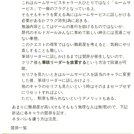
これはルームサービスキャラ一人ひとりではなく「ルームサ
ービス」で一個のフラグとなっている上、
そもそもキャラを変える為にはルームサービスに話しかける
必要がある(=フラグ消失)為に起きる。
無論内容としてはゲームの進行を妨げるものではないが、
歴代のギルドガールみんなに誉めて欲しい紳士には見過ごせ
ない事態。
このクエストの尋常ではない難易度を考えると、気軽にやり
直しすることも難しい。
筆頭リーダーに話しかけるまでは賛辞が発生しないので、
クリア後も
筆頭リーダーを放置する
という方法で回避が可
能。
セリフを見たいときはルームサービスを該当のキャラに変更
した後、筆頭リーダーに話しかけよう。
他のキャラのセリフも見たいという時はそのままセーブせず
にリセットすればよい。
ただし、勲章も得られないというデメリットもある。
あまりに難易度が高い(そもそももう無理な人は無理)ので、下記
折込に各キャラの賛辞を記す。
ネタバレを嫌う方は注意。
賛辞一覧