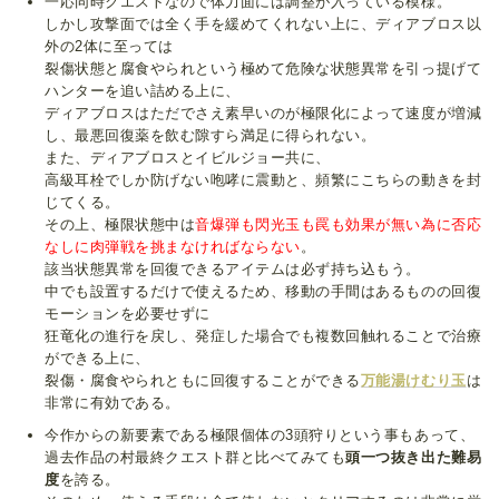
一応同時クエストなので体力面には調整が入っている模様。
しかし攻撃面では全く手を緩めてくれない上に、ディアブロス以
外の2体に至っては
裂傷状態と腐食やられという極めて危険な状態異常を引っ提げて
ハンターを追い詰める上に、
ディアブロスはただでさえ素早いのが極限化によって速度が増減
し、最悪回復薬を飲む隙すら満足に得られない。
また、ディアブロスとイビルジョー共に、
高級耳栓でしか防げない咆哮に震動と、頻繁にこちらの動きを封
じてくる。
その上、極限状態中は
音爆弾も閃光玉も罠も効果が無い為に否応
なしに肉弾戦を挑まなければならない
。
該当状態異常を回復できるアイテムは必ず持ち込もう。
中でも設置するだけで使えるため、移動の手間はあるものの回復
モーションを必要せずに
狂竜化の進行を戻し、発症した場合でも複数回触れることで治療
ができる上に、
裂傷・腐食やられともに回復することができる
万能湯けむり玉
は
非常に有効である。
今作からの新要素である極限個体の3頭狩りという事もあって、
過去作品の村最終クエスト群と比べてみても
頭一つ抜き出た難易
度
を誇る。