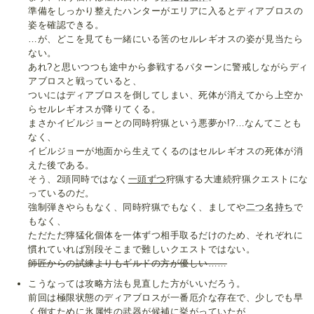
準備をしっかり整えたハンターがエリアに入るとディアブロスの
姿を確認できる。
…が、どこを見ても一緒にいる筈のセルレギオスの姿が見当たら
ない。
あれ?と思いつつも途中から参戦するパターンに警戒しながらディ
アブロスと戦っていると、
ついにはディアブロスを倒してしまい、死体が消えてから上空か
らセルレギオスが降りてくる。
まさかイビルジョーとの同時狩猟という悪夢か!?…なんてことも
なく、
イビルジョーが地面から生えてくるのはセルレギオスの死体が消
えた後である。
そう、2頭同時ではなく
一頭ずつ
狩猟する大連続狩猟クエストにな
っているのだ。
強制弾きやらもなく、同時狩猟でもなく、ましてや
二つ名持ち
で
もなく、
ただただ獰猛化個体を一体ずつ相手取るだけのため、それぞれに
慣れていれば別段そこまで難しいクエストではない。
師匠からの試練よりもギルドの方が優しい……
こうなっては攻略方法も見直した方がいいだろう。
前回は極限状態のディアブロスが一番厄介な存在で、少しでも早
く倒すために氷属性の武器が候補に挙がっていたが、