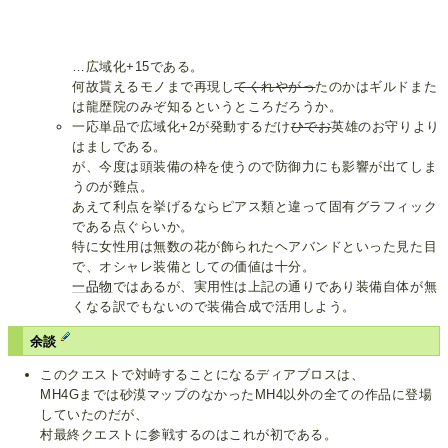
…広域化+15である。
何故貰えるモノまで再現し
てくれやがっ
たのかはギルドまた
は龍歴院のみぞ知るというところだろうか。
一応単品で広域化+2が発動するだけ
ひでお
英雄のお守りより
はましである。
が、今度は頭装備の枠を使うので防御力にも影響が出てしま
うのが難点。
あえて利点を挙げるならピアス類と違って固有グラフィック
である点ぐらいか。
特に女性用は無数の花が飾られたヘアバンドといった見た目
で、オシャレ装備としての価値は十分。
一品物
ではあるが、実用性は上記の通りであり装備自体が無
くなる訳でもないので装備合成で活用しよう。
余談
このクエストで対峙することになるディアブロスは、
MH4Gまでは砂漠マップのなかったMH4以外の全ての作品に登場
していたのだが、
村最終クエストに参戦するのはこれが初である。