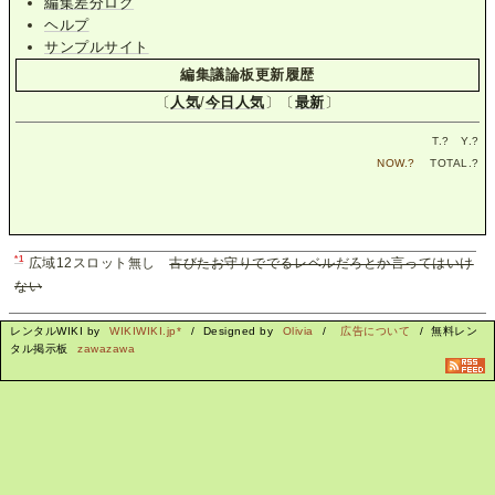
編集差分ログ
ヘルプ
サンプルサイト
編集議論板更新履歴
〔
人気
/
今日人気
〕〔
最新
〕
T.
?
Y.
?
NOW.
?
TOTAL.
?
*1
広域12スロット無し
古びたお守りででるレベルだろとか言ってはいけ
ない
レンタルWIKI by
WIKIWIKI.jp*
/ Designed by
Olivia
/
広告について
/ 無料レン
タル掲示板
zawazawa