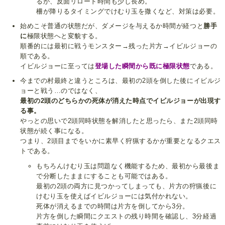
るが、反面リロード時間も少し長め。
柵が降りるタイミングでけむり玉を撒くなど、対策は必要。
始めこそ普通の状態だが、ダメージを与えるか時間が経つと
勝手
に
極限状態へと変貌する。
順番的には最初に戦うモンスター→残った片方→イビルジョーの
順である。
イビルジョーに至っては
登場した瞬間から既に極限状態
である。
今までの村最終と違うところは、最初の2頭を倒した後にイビルジ
ョーと戦う…のではなく、
最初の2頭のどちらかの死体が消えた時点でイビルジョーが出現す
る事。
やっとの思いで2頭同時状態を解消したと思ったら、また2頭同時
状態が続く事になる。
つまり、2頭目までをいかに素早く狩猟するかが重要となるクエス
トである。
もちろんけむり玉は問題なく機能するため、最初から最後ま
で分断したままにすることも可能ではある。
最初の2頭の両方に見つかってしまっても、片方の狩猟後に
けむり玉を使えばイビルジョーには気付かれない。
死体が消えるまでの時間は片方を倒してから3分。
片方を倒した瞬間にクエストの残り時間を確認し、3分経過