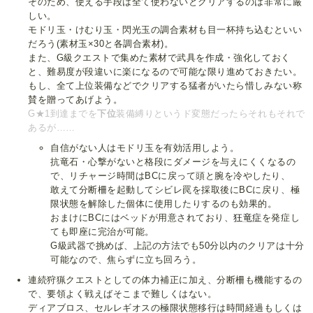
そのため、使える手段は全て使わないとクリアするのは非常に厳
しい。
モドリ玉・けむり玉・閃光玉の調合素材も目一杯持ち込むといい
だろう(素材玉×30と各調合素材)。
また、G級クエストで集めた素材で武具を作成・強化しておく
と、難易度が段違いに楽になるので可能な限り進めておきたい。
もし、全て上位装備などでクリアする猛者がいたら惜しみない称
賛を贈ってあげよう。
G★1到達までを
下位
装備縛りというド変態だったらそれもそれで
あるが……
自信がない人はモドリ玉を有効活用しよう。
抗竜石・心撃がないと格段にダメージを与えにくくなるの
で、リチャージ時間はBCに戻って頭と腕を冷やしたり、
敢えて分断柵を起動してシビレ罠を採取後にBCに戻り、極
限状態を解除した個体に使用したりするのも効果的。
おまけにBCにはベッドが用意されており、
狂竜症
を発症し
ても即座に完治が可能。
G級武器で挑めば、上記の方法でも50分以内のクリアは十分
可能なので、焦らずに立ち回ろう。
連続狩猟クエストとしての体力補正に加え、分断柵も機能するの
で、要領よく戦えばそこまで難しくはない。
ディアブロス、セルレギオスの極限状態移行は時間経過もしくは