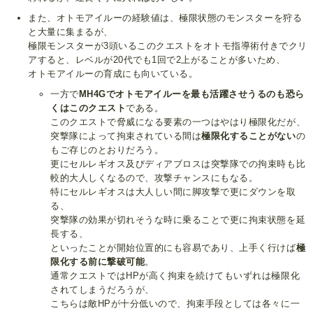
また、オトモアイルーの経験値は、極限状態のモンスターを狩る
と大量に集まるが、
極限モンスターが3頭いるこのクエストをオトモ指導術付きでクリ
アすると、レベルが20代でも1回で2上がることが多いため、
オトモアイルーの育成にも向いている。
一方で
MH4Gでオトモアイルーを最も活躍させうるのも恐ら
くはこのクエスト
である。
このクエストで脅威になる要素の一つはやはり極限化だが、
突撃隊によって拘束されている間は
極限化することがない
の
もご存じのとおりだろう。
更にセルレギオス及びディアブロスは突撃隊での拘束時も比
較的大人しくなるので、攻撃チャンスにもなる。
特にセルレギオスは大人しい間に脚攻撃で更にダウンを取
る、
突撃隊の効果が切れそうな時に乗ることで更に拘束状態を延
長する、
といったことが開始位置的にも容易であり、上手く行けば
極
限化する前に撃破可能
。
通常クエストではHPが高く拘束を続けてもいずれは極限化
されてしまうだろうが、
こちらは敵HPが十分低いので、拘束手段としては各々に一