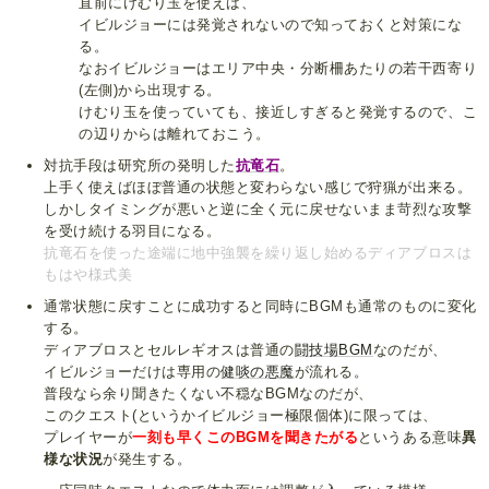
直前にけむり玉を使えば、
イビルジョーには発覚されないので知っておくと対策にな
る。
なおイビルジョーはエリア中央・分断柵あたりの若干西寄り
(左側)から出現する。
けむり玉を使っていても、接近しすぎると発覚するので、こ
の辺りからは離れておこう。
対抗手段は研究所の発明した
抗竜石
。
上手く使えばほぼ普通の状態と変わらない感じで狩猟が出来る。
しかしタイミングが悪いと逆に全く元に戻せないまま苛烈な攻撃
を受け続ける羽目になる。
抗竜石を使った途端に地中強襲を繰り返し始めるディアブロスは
もはや様式美
通常状態に戻すことに成功すると同時にBGMも通常のものに変化
する。
ディアブロスとセルレギオスは普通の
闘技場BGM
なのだが、
イビルジョーだけは専用の
健啖の悪魔
が流れる。
普段なら余り聞きたくない不穏なBGMなのだが、
このクエスト(というかイビルジョー極限個体)に限っては、
プレイヤーが
一刻も早くこのBGMを聞きたがる
というある意味
異
様な状況
が発生する。