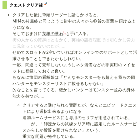
クエストクリア後
クリアした後に筆頭リーダーに話しかけると、
MH4の村最終
と同じように街中の人々から称賛の言葉を頂けるよ
うになる。
*1
そしておまけに
英雄の護石
も手に入る。
街の人からの賛辞はともかく、
英雄の護石
程度では明らかに労力
に見合っていないのだが…。
せめてスロットが2空いていればオンラインでのサポートとして活
躍させることもできたかもしれない。
一応、間違って売却しないようにネタ装備などの非実用のマイセ
ットに登録しておくと良い。
ちなみに旅団の看板娘は「どんなモンスターをも超える我らの団
ハンターをモンスターリストに載せるしかない」
的なことを言ってくる。確かにハンターはモンスター並みの身体
能力を持つが…。
クリアすると受けられる賛辞だが、なんとエピソードクエス
トにより選択出来るようになる
追加ルームサービスにも専用のセリフが用意されている。
……が、「師匠からの試練クリア時に設定したルームサービ
スからしか賛辞を受けられない」という、
重大な問題が発生している。