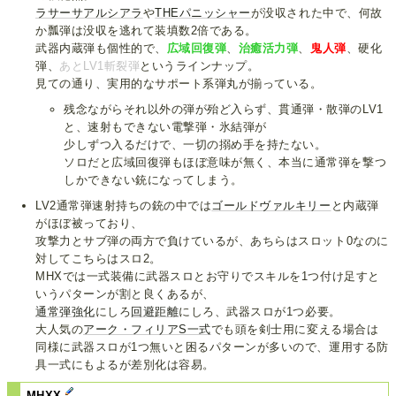
ラサーサアルシアラ
や
THEパニッシャー
が没収された中で、何故
か瓢弾は没収を逃れて装填数2倍である。
武器内蔵弾も個性的で、
広域回復弾
、
治癒活力弾
、
鬼人弾
、硬化
弾、
あとLV1斬裂弾
というラインナップ。
見ての通り、実用的なサポート系弾丸が揃っている。
残念ながらそれ以外の弾が殆ど入らず、貫通弾・散弾のLV1
と、速射もできない電撃弾・氷結弾が
少しずつ入るだけで、一切の搦め手を持たない。
ソロだと広域回復弾もほぼ意味が無く、本当に通常弾を撃つ
しかできない銃になってしまう。
LV2通常弾速射持ちの銃の中では
ゴールドヴァルキリー
と内蔵弾
がほぼ被っており、
攻撃力とサブ弾の両方で負けているが、あちらはスロット0なのに
対してこちらはスロ2。
MHXでは一式装備に武器スロとお守りでスキルを1つ付け足すと
いうパターンが割と良くあるが、
通常弾強化
にしろ
回避距離
にしろ、武器スロが1つ必要。
大人気の
アーク・フィリアS一式
でも頭を剣士用に変える場合は
同様に武器スロが1つ無いと困るパターンが多いので、運用する防
具一式にもよるが差別化は容易。
MHXX