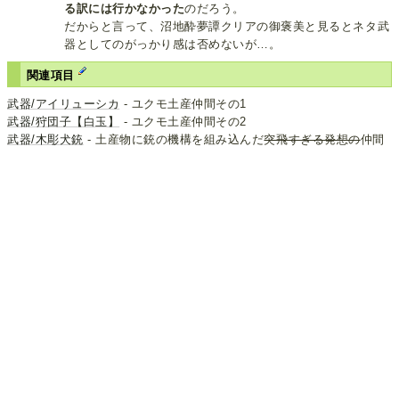
る訳には行かなかった
のだろう。
だからと言って、沼地酔夢譚クリアの御褒美と見るとネタ武
器としてのがっかり感は否めないが…。
関連項目
武器/アイリューシカ
‐ ユクモ土産仲間その1
武器/狩団子【白玉】
‐ ユクモ土産仲間その2
武器/木彫犬銃
- 土産物に銃の機構を組み込んだ
突飛すぎる発想の
仲間