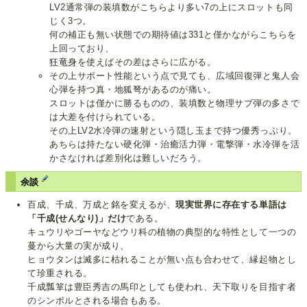
LV2通常弾の装填数がこちらより多い7の上にスロットも同
じく3つ。
何の補正も無い状態での期待値は331と僅かながらこちらを
上回っており、
狂竜身
を使えばその差はさらに広がる。
その上サポート性能という点で見ても、広域回復弾と鬼人会
心弾を持つ真・地狐弩があるのが痛い。
スロットは僅かに勝るものの、装填数と物理サブ弾の多さで
は大差を付けられている。
その上LV2水冷弾の速射という隠し玉まで持つ優秀っぷり。
あちらは持たない硬化弾・治癒活力弾・電撃弾・水冷弾を活
かさなければ差別化は難しいだろう。
余談
百成、千成、万成と銘を変えるが、
現実世界に存在する単語は
「千成(せんなり)」だけ
である。
キュウリやゴーヤなどウリ科の植物の典型的な特性として一つの
蔓から大量の実が成り、
ヒョウタンは滅多に枯れることが無い点も合わせて、縁起物とし
て珍重される。
千成瓢箪は豊臣秀吉の馬印としても使われ、天下取りを目指す者
のシンボルとされる場合もある。