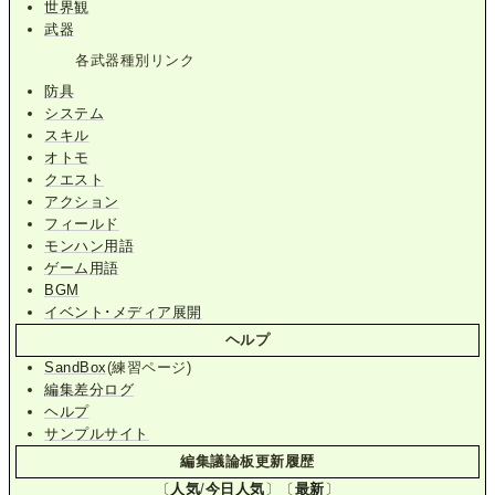
世界観
武器
各武器種別リンク
防具
システム
スキル
オトモ
クエスト
アクション
フィールド
モンハン用語
ゲーム用語
BGM
イベント･メディア展開
ヘルプ
SandBox
(練習ページ)
編集差分ログ
ヘルプ
サンプルサイト
編集議論板更新履歴
〔
人気
/
今日人気
〕〔
最新
〕