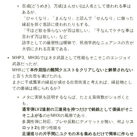
百成(どうめき)、万成(まんせい)は人名として使われる事は
あるが、
「ひゃくなり」「まんなり」と読んで「せんなり」に倣った
縁起を担ぐ造語に使われたりもする。
「千ほど欲を張らないが百は欲しい」「千なんてケチな事は
言わず万は欲しい」など
語学としての厳密性は曖昧で、民俗学的なニュアンスの方が
大切にされる言葉である。
MHP3、MH3Gではネタ武器として性能もそこそこのエンジョイ
武器だったが、
MHXにて
本作屈指の難関クエストをクリアしないと解禁されない
と言う大出世を遂げたのも
まさに千成瓢箪の縁起が成せる出世街道と考えれば、縁起物とし
ての価値は感じられるか?
メタに実状を説明するならば、たとえ装填数がショボくと
も、
通常弾LV2速射の三連発を持つだけで銘銃として価値がそこ
そこ上がる
のがMHXの風潮であり、
多属性弾に対応、ブレや反動にデメリットが無い、何より
ス
ロット2
を持つ性能を
足湯巡りの片手間にユクモの木を集めるだけで簡単に作らせ