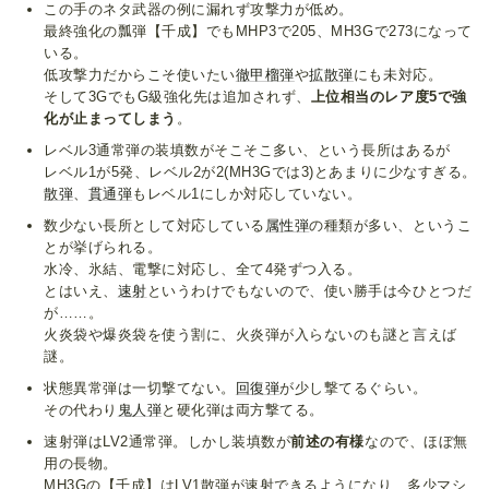
この手のネタ武器の例に漏れず攻撃力が低め。
最終強化の瓢弾【千成】でもMHP3で205、MH3Gで273になって
いる。
低攻撃力だからこそ使いたい
徹甲榴弾
や
拡散弾
にも未対応。
そして3GでもG級強化先は追加されず、
上位相当のレア度5で強
化が止まってしまう
。
レベル3通常弾の装填数がそこそこ多い、という長所はあるが
レベル1が5発、レベル2が2(MH3Gでは3)とあまりに少なすぎる。
散弾
、
貫通弾
もレベル1にしか対応していない。
数少ない長所として対応している
属性弾
の種類が多い、というこ
とが挙げられる。
水冷、氷結、電撃に対応し、全て4発ずつ入る。
とはいえ、
速射
というわけでもないので、使い勝手は今ひとつだ
が……。
火炎袋や爆炎袋を使う割に、火炎弾が入らないのも謎と言えば
謎。
状態異常弾は一切撃てない。
回復弾
が少し撃てるぐらい。
その代わり
鬼人弾
と硬化弾は両方撃てる。
速射弾はLV2通常弾。しかし装填数が
前述の有様
なので、ほぼ無
用の長物。
MH3Gの【千成】はLV1散弾が速射できるようになり、多少マシ