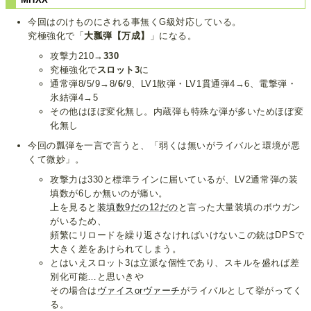
今回はのけものにされる事無くG級対応している。
究極強化で「
大瓢弾【万成】
」になる。
攻撃力210→
330
究極強化で
スロット3
に
通常弾8/5/9→8/
6
/9、LV1散弾・LV1貫通弾4→6、電撃弾・
氷結弾4→5
その他はほぼ変化無し。内蔵弾も特殊な弾が多いためほぼ変
化無し
今回の瓢弾を一言で言うと、「弱くは無いがライバルと環境が悪
くて微妙」。
攻撃力は330と標準ラインに届いているが、LV2通常弾の装
填数が6しか無いのが痛い。
上を見ると
装填数9
だの12だの
と言った大量装填のボウガン
がいるため、
頻繁にリロードを繰り返さなければいけないこの銃はDPSで
大きく差をあけられてしまう。
とはいえスロット3は立派な個性であり、スキルを盛れば差
別化可能…と思いきや
その場合は
ヴァイスorヴァーチ
がライバルとして挙がってく
る。