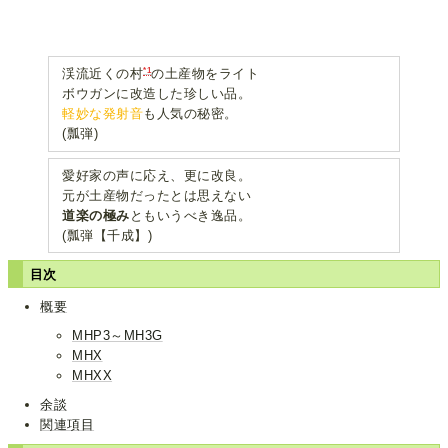
*1
渓流近くの村
の土産物をライト
ボウガンに改造した珍しい品。
軽妙な発射音
も人気の秘密。
(瓢弾)
愛好家の声に応え、更に改良。
元が土産物だったとは思えない
道楽の極み
ともいうべき逸品。
(瓢弾【千成】)
目次
概要
MHP3～MH3G
MHX
MHXX
余談
関連項目