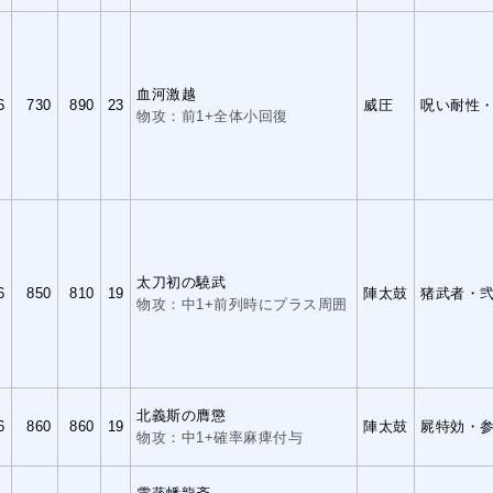
血河激越
6
730
890
23
威圧
呪い耐性
物攻：前1+全体小回復
太刀初の驍武
6
850
810
19
陣太鼓
猪武者・
物攻：中1+前列時にプラス周囲
北義斯の膺懲
6
860
860
19
陣太鼓
屍特効・
物攻：中1+確率麻痺付与