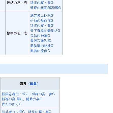
破縛の意・壱
猛将の宴・参G
聖夜の祝宴2020殿G
武芸者コレ弐G
灼熱の熱血漢G
猛将の宴・参G
天下御免剣豪集結G
四
懐中の包・壱
兵法の神髄G
愛洲宗通PUG
新陰流の秘技G
奥義の流伝G
備考
（編集）
戦国忍者伝・弐G
、
猛将の宴・参G
新春の宴 華G
、
開幕の宴G
夢幻の如くG
武芸者コレ弐G
、
猛将の宴・参G