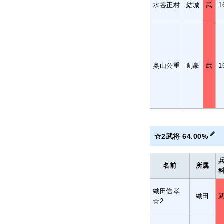
水谷正村
結城
武
1
奥山公重
剣豪
武
1
☆2武将 64.00%
名前
所属
織田信孝
織田
☆2