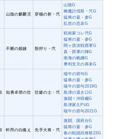
山陰G
幽魔討伐祭・弐G
山陰の麒麟児
穿楊の射・弐
猛将の宴・参G
乱世の悲哀G
戦術家コレ弐G
猛将の宴・参G
関ヶ原決戦西軍G
不断の鍛錬
獣狩り・弐
真・西軍の陣G
南海の帆綱G
摩利支天の再来G
端午の節句G
猛将の宴・参G
端午の節句2019G
鼓
知勇卓犖の壮
壮健の士・弐
島津の退き口G
激闘！沖田畷G
島津家久PUG
端午の節句2021G
激闘、国府台G
猛将の宴・参G
鼓
軒昂の白備え
先手大将・弐
春の戦国武将祭23G