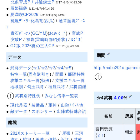
北条育成P / 共通錬士P
7/17~8/6(木)23:59
●
辰姫福袋
7/31~8/7(金)14:59
●
夏満喫CP2026
8/5~8/19(木)13:59
魔境ﾃﾞｲﾘｰ化葛篭
(
西瓜
) /
通常魔境ﾌﾞｰｽ
ﾄ
貴石ﾎﾞｰﾅｽ
(
GC
/
YM
)(
おみくじ
) /
育成P
突破P
/
福袋(雷鳴時雨紹介状)
/
ﾛｸﾞﾎﾞ
●
GC版 2026夏の三大CP
8/5~25(火)23:59
期間
データ
http://nobu201x.gamec
●
武将データ
(
☆1
/
☆2
/
☆3
/
☆4
/
☆5
)
特性一覧
(
固有逆引き
) /
開眼
/
部隊特性
攻撃スキル一覧
(
特殊
) /
支援スキル一覧
地域別
/
勾玉武将
/
福袋武将
/
武将図鑑
武将別特性例
/
みなし倍率一覧表
☆4武将
4.00
%
●
現代兵器
/
装備品
/
軍神
/
出陣ｱｲﾃﾑ他
●
敵データ
/
スポンサー
/
出陣式特殊台詞
名前
所属
魔境
富田勢源
朝倉
●
201Xストーリー一覧
/
尾張
/
三河
(
☆↑
)
遠江
/
駿河
/
美濃
/
伊勢
/
近江
/
越前