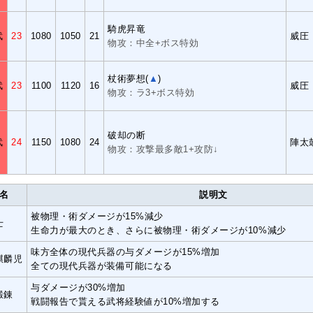
騎虎昇竜
武
23
1080
1050
21
威圧
物攻：中全+ボス特効
杖術夢想(
▲
)
武
23
1100
1120
16
威圧
物攻：ラ3+ボス特効
破却の断
武
24
1150
1080
24
陣太
物攻：攻撃最多敵1+攻防↓
名
説明文
被物理・術ダメージが15%減少
士
生命力が最大のとき、さらに被物理・術ダメージが10%減少
味方全体の現代兵器の与ダメージが15%増加
麒麟児
全ての現代兵器が装備可能になる
与ダメージが30%増加
鍛錬
戦闘報告で貰える武将経験値が10%増加する