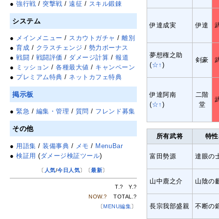
●
強行戦
/
突撃戦
/
遠征
/
スキル鍛錬
システム
伊達成実
伊達
●
メインメニュー
/
スカウトガチャ
/
離別
●
育成
/
クラスチェンジ
/
勢力ボーナス
夢想権之助
●
戦闘
/
戦闘評価
/
ダメージ計算
/
報道
剣豪
(
☆↑
)
●
ミッション
/
各種最大値
/
キャンペーン
●
プレミアム特典
/
ネットカフェ特典
掲示板
伊達阿南
二階
(
☆↑
)
堂
●
緊急
/
編集・管理
/
質問
/
フレンド募集
その他
所有武将
特性
●
用語集
/
装備事典
/
メモ
/
MenuBar
●
検証用
(
ダメージ検証ツール
)
富田勢源
達眼の
〔
人気
/
今日人気
〕〔
最新
〕
山中鹿之介
山陰の
T.
?
Y.
?
NOW.
?
TOTAL.
?
長宗我部盛親
不断の
〔
MENU編集
〕