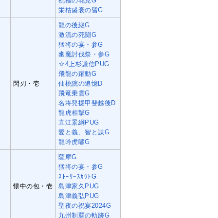
祝福の花見G
栄枯盛衰の習G
龍の後継G
激流の死闘G
猛将の宴・参G
幽魔討伐祭・参G
☆4上杉謙信PUG
飛龍の躍動G
閃刃・壱
仙桃院の追憶D
飛竜乗雲G
名将発掘甲斐越後D
龍虎相撃G
直江景綱PUG
愛と義、智と謀G
龍吟虎嘯G
薩摩G
猛将の宴・参G
ｽﾄｰﾘｰｽｶｳﾄG
四
懐中の包・壱
島津家久PUG
島津義弘PUG
聖夜の祝宴2024G
九州制覇の軌跡G