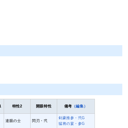
1
特性2
開眼特性
備考
（編集）
剣豪推参・弐G
達眼の士
閃刃・弐
猛将の宴・参G