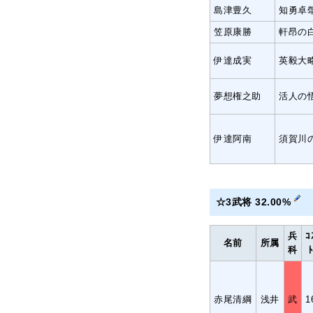
島津豊久
知勇卓
笠原康勝
軒昂の
伊達成実
英毅大
夢想権之助
活人の
伊達阿南
須賀川
☆3武将 32.00%
兵
ｺ
名前
所属
科
赤尾清綱
浅井
武
1