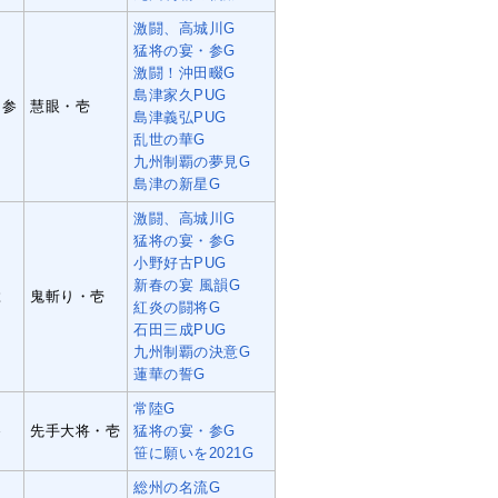
激闘、高城川G
猛将の宴・参G
激闘！沖田畷G
島津家久PUG
・参
慧眼・壱
島津義弘PUG
乱世の華G
九州制覇の夢見G
島津の新星G
激闘、高城川G
猛将の宴・参G
小野好古PUG
新春の宴 風韻G
弐
鬼斬り・壱
紅炎の闘将G
石田三成PUG
九州制覇の決意G
蓮華の誓G
常陸G
参
先手大将・壱
猛将の宴・参G
笹に願いを2021G
総州の名流G