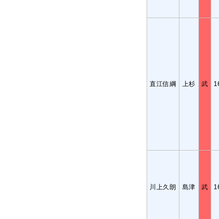
直江信綱
上杉
武
1
川上久朗
島津
武
1