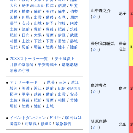
大和
/
摂津
/
信濃
/
甲斐
紀伊
/
河内和泉
/
山中鹿之介
越後
/
播磨
/
備前
/
美作
/
備中
/
伯耆
尼子
(
☆↑
)
因幡
/
但馬
/
出雲
/
備後
/
石見
/
周防
長門
/
安芸
/
山城
/
伊予
/
讃岐
/
阿波
土佐
/
筑前
/
豊前
/
豊後
/
肥後
/
筑後
肥前
/
日向
/
大隅
/
薩摩
/
伊豆
/
武蔵
相模
/
上総
/
下総
/
下野
/
常陸
/
磐城
長宗我部盛親
長宗
岩代
/
羽前
/
羽後
/
陸奥
/
陸中
/
陸前
(
☆↑
)
我部
●
20XXストーリー一覧
/
安土城炎上
月影の陰陽師
/
平安海賊王
/
魑魅魍魎
朝家の守護
●
アナザーモード
/
尾張
/
三河
/
遠江
島津豊久
駿河
/
美濃
/
近江
/
越前
/
紀伊
島津
/
河内和泉
(
☆↑
)
摂津
/
甲斐
/
越後
/
備前
/
出雲
/
安芸
土佐
/
豊後
/
肥前
/
薩摩
/
相模
/
常陸
羽前
/
陸奥
/
陸前
/
山城
●
イベントダンジョン
/
ﾃﾞｲﾘｰ
/
曜日ｸｴｽﾄ
笠原康勝
降臨D
/
迎撃戦
/
修練D
/
緊急報告
北条
(
☆↑
)