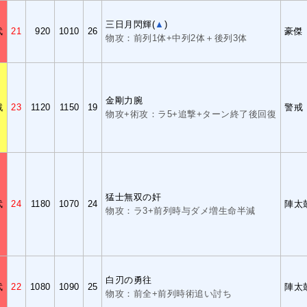
三日月閃輝(
▲
)
武
21
920
1010
26
豪傑
物攻：前列1体+中列2体＋後列3体
金剛力腕
戦
23
1120
1150
19
警戒
物攻+術攻：ラ5+追撃+ターン終了後回復
猛士無双の奸
武
24
1180
1070
24
陣太
物攻：ラ3+前列時与ダメ増生命半減
白刃の勇往
武
22
1080
1090
25
陣太
物攻：前全+前列時術追い討ち