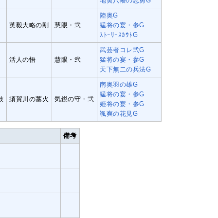
地黄八幡の忠勇G
陸奥G
英毅大略の剛
慧眼・弐
猛将の宴・参G
ｽﾄｰﾘｰｽｶｳﾄG
武芸者コレ弐G
活人の悟
慧眼・弐
猛将の宴・参G
天下無二の兵法G
南奥羽の雄G
猛将の宴・参G
鼓
須賀川の藁火
気鋭の守・弐
姫将の宴・参G
颯爽の花見G
備考