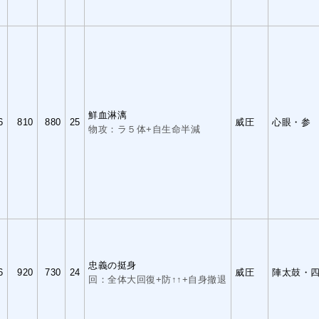
鮮血淋漓
6
810
880
25
威圧
心眼・参
物攻：ラ５体+自生命半減
忠義の挺身
6
920
730
24
威圧
陣太鼓・
回：全体大回復+防↑↑+自身撤退