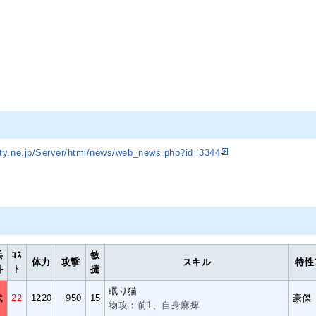
ity.ne.jp/Server/html/news/web_news.php?id=3344
兵
ｺｽ
敏
体力
攻撃
スキル
特性
科
ﾄ
捷
眠り猫
武
22
1220
950
15
豪傑
物攻：前1、自身麻痺