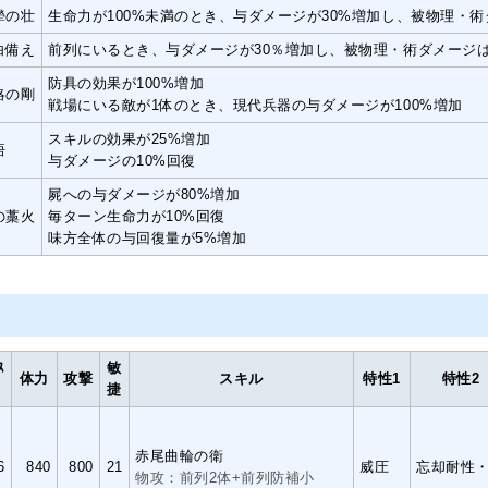
犖の壮
生命力が100%未満のとき、与ダメージが30%増加し、被物理・術
白備え
前列にいるとき、与ダメージが30％増加し、被物理・術ダメージは
防具の効果が100%増加
略の剛
戦場にいる敵が1体のとき、現代兵器の与ダメージが100%増加
スキルの効果が25%増加
悟
与ダメージの10%回復
屍への与ダメージが80%増加
の藁火
毎ターン生命力が10%回復
味方全体の与回復量が5%増加
ｽ
敏
体力
攻撃
スキル
特性1
特性2
ﾄ
捷
赤尾曲輪の衛
6
840
800
21
威圧
忘却耐性
物攻：前列2体+前列防補小