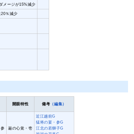
ダメージが15%減少
20％減少
開眼特性
備考
（編集）
近江越前G
猛将の宴・参G
・参
巌の心覚・壱
江北の若獅子G