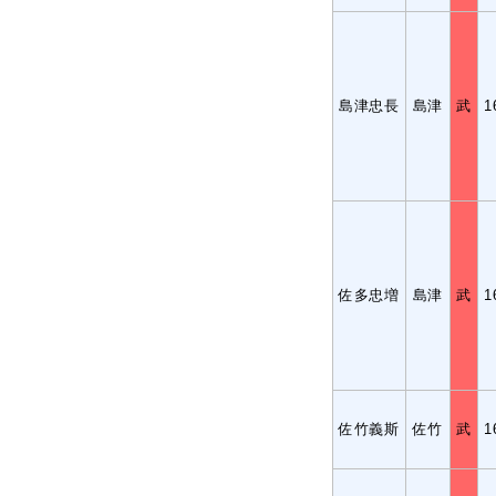
島津忠長
島津
武
1
佐多忠増
島津
武
1
佐竹義斯
佐竹
武
1