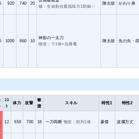
雲蒸蟠龍斎
6
920
740
20
陣太鼓
かわり身
補：生命割合最低味方1防御↑↑
神影の一太刀
6
1000
860
10
陣太鼓
先の先・
物攻：ラ1体+自身毒
兵
ｺｽ
敏
体力
攻撃
スキル
特性1
特性2
科
ﾄ
捷
武
12
650
700
18
一刀両断
物攻：前列1体
豪傑
波瀾万丈