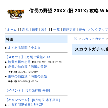
信長の野望 20XX (旧 201X) 攻略 Wik
[
ホーム
] [
新規
|
編集
|
添付
] [
一覧
|
最終更新
|
差分
|
バックアッ
>
スカウトガチャ
>
特設
●
よくある質問
/
小ネタ
スカウトガチャ/
【スカウト】
[月別ご愛顧201X]
●
地黄八幡の忠勇
初半
2倍 7/21~8/6(木)23:59
●
炎天の熱血漢
/
涼風の美姫
初半 3倍
7/31~8/7(金)14:59
●
雷鳴の熱血漢
/
時雨の美姫
初半 3倍
8/5~8/20(木)23:59
【イベント】
[8月強行戦 丹後]
【キャンペーン】
[8月勾玉 木下昌直]
●
北条家開眼効果1.5倍CP