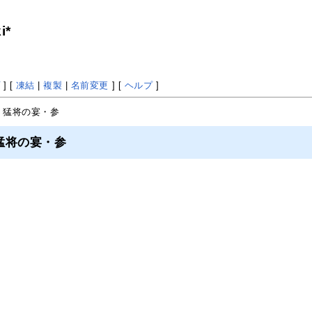
i*
プ
] [
凍結
|
複製
|
名前変更
] [
ヘルプ
]
 猛将の宴・参
猛将の宴・参