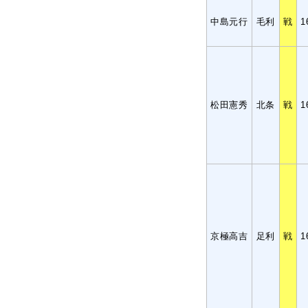
中島元行
毛利
戦
1
松田憲秀
北条
戦
1
京極高吉
足利
戦
1