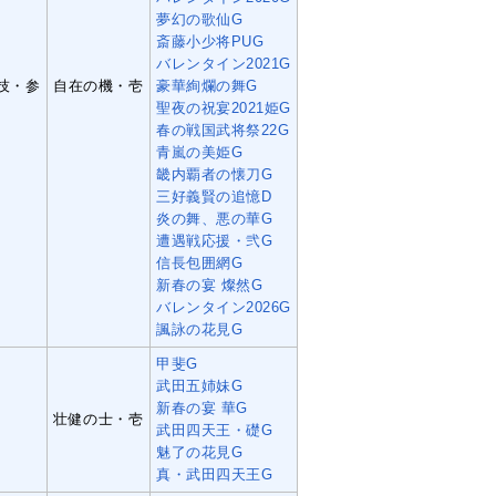
夢幻の歌仙G
斎藤小少将PUG
バレンタイン2021G
技・参
自在の機・壱
豪華絢爛の舞G
聖夜の祝宴2021姫G
春の戦国武将祭22G
青嵐の美姫G
畿内覇者の懐刀G
三好義賢の追憶D
炎の舞、悪の華G
遭遇戦応援・弐G
信長包囲網G
新春の宴 燦然G
バレンタイン2026G
諷詠の花見G
甲斐G
武田五姉妹G
新春の宴 華G
壮健の士・壱
武田四天王・礎G
魅了の花見G
真・武田四天王G