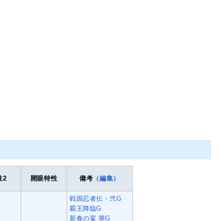
性2
開眼特性
備考
（編集）
戦国忍者伝・弐G
覇王降臨G
新春の宴 華G