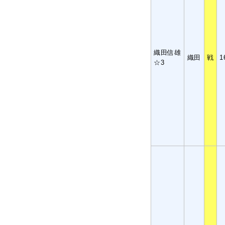
織田信雄
織田
戦
1
☆3