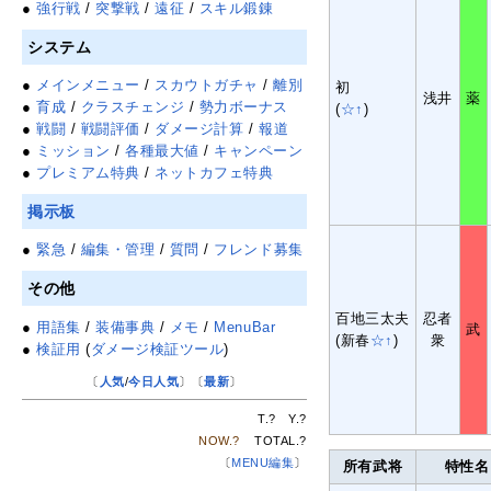
●
強行戦
/
突撃戦
/
遠征
/
スキル鍛錬
システム
●
メインメニュー
/
スカウトガチャ
/
離別
初
浅井
薬
●
育成
/
クラスチェンジ
/
勢力ボーナス
(
☆↑
)
●
戦闘
/
戦闘評価
/
ダメージ計算
/
報道
●
ミッション
/
各種最大値
/
キャンペーン
●
プレミアム特典
/
ネットカフェ特典
掲示板
●
緊急
/
編集・管理
/
質問
/
フレンド募集
その他
百地三太夫
忍者
●
用語集
/
装備事典
/
メモ
/
MenuBar
武
(新春
☆↑
)
衆
●
検証用
(
ダメージ検証ツール
)
〔
人気
/
今日人気
〕〔
最新
〕
T.
?
Y.
?
NOW.
?
TOTAL.
?
〔
MENU編集
〕
所有武将
特性名