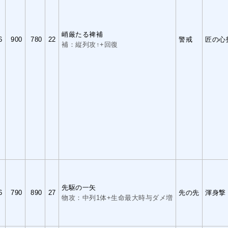
峭厳たる裨補
6
900
780
22
警戒
匠の心
補：縦列攻↑+回復
先駆の一矢
6
790
890
27
先の先
渾身撃
物攻：中列1体+生命最大時与ダメ増