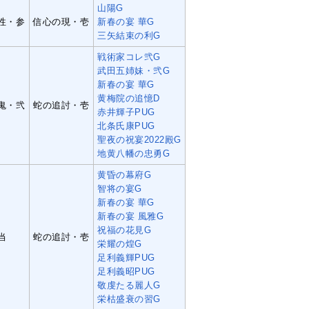
山陽G
性・参
信心の現・壱
新春の宴 華G
三矢結束の利G
戦術家コレ弐G
武田五姉妹・弐G
新春の宴 華G
黄梅院の追憶D
鬼・弐
蛇の追討・壱
赤井輝子PUG
北条氏康PUG
聖夜の祝宴2022殿G
地黄八幡の忠勇G
黄昏の幕府G
智将の宴G
新春の宴 華G
新春の宴 風雅G
祝福の花見G
当
蛇の追討・壱
栄耀の煌G
足利義輝PUG
足利義昭PUG
敬虔たる麗人G
栄枯盛衰の習G