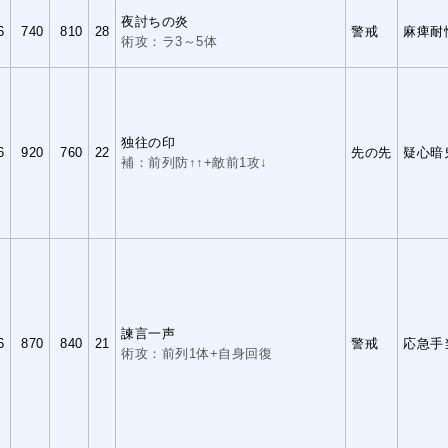
夜討ちの炎
6
740
810
28
警戒
麻痺耐
術攻：ラ3～5体
独往の印
6
920
760
22
先の先
疑心暗
補：前列防↑↑+敵前1攻↓
諫言一声
6
870
840
21
警戒
応急手
術攻：前列1体+自身回復