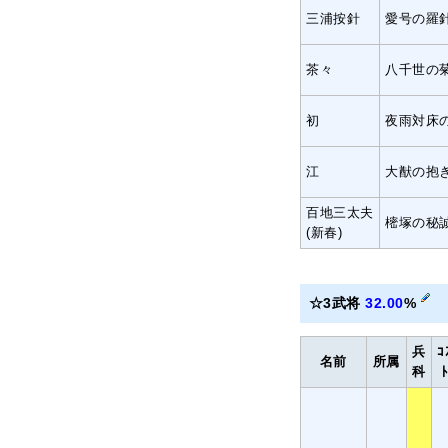
三浦按針
愛号の羅
茶々
八千世の
初
夜雨対床
江
大猷の抱
百地三太夫
樒塚の秘
(新春)
☆3武将
32.00
%
兵
ｺ
名前
所属
科