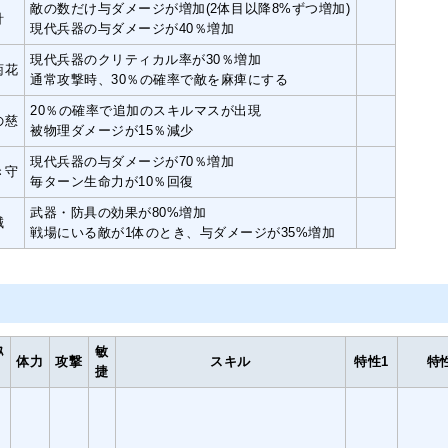
敵の数だけ与ダメージが増加(2体目以降8%ずつ増加)
針
現代兵器の与ダメージが40％増加
現代兵器のクリティカル率が30％増加
菊花
通常攻撃時、30％の確率で敵を麻痺にする
20％の確率で追加のスキルマスが出現
の慈
被物理ダメージが15％減少
現代兵器の与ダメージが70％増加
き守
毎ターン生命力が10％回復
武器・防具の効果が80%増加
誠
戦場にいる敵が1体のとき、与ダメージが35%増加
ｽ
敏
体力
攻撃
スキル
特性1
特
ﾄ
捷