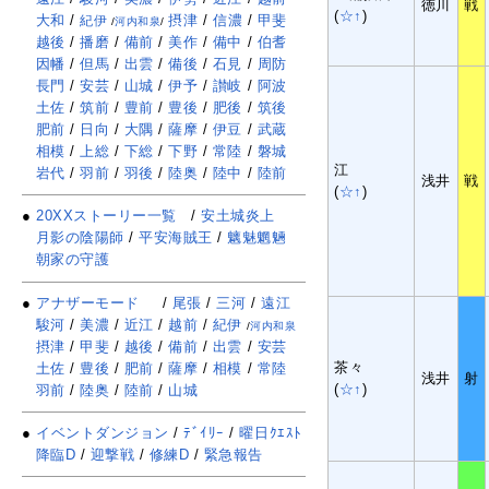
徳川
戦
(
☆↑
)
大和
/
摂津
/
信濃
/
甲斐
紀伊
/
河内和泉
/
越後
/
播磨
/
備前
/
美作
/
備中
/
伯耆
因幡
/
但馬
/
出雲
/
備後
/
石見
/
周防
長門
/
安芸
/
山城
/
伊予
/
讃岐
/
阿波
土佐
/
筑前
/
豊前
/
豊後
/
肥後
/
筑後
肥前
/
日向
/
大隅
/
薩摩
/
伊豆
/
武蔵
相模
/
上総
/
下総
/
下野
/
常陸
/
磐城
江
岩代
/
羽前
/
羽後
/
陸奥
/
陸中
/
陸前
浅井
戦
(
☆↑
)
●
20XXストーリー一覧
/
安土城炎上
月影の陰陽師
/
平安海賊王
/
魑魅魍魎
朝家の守護
●
アナザーモード
/
尾張
/
三河
/
遠江
駿河
/
美濃
/
近江
/
越前
/
紀伊
/
河内和泉
摂津
/
甲斐
/
越後
/
備前
/
出雲
/
安芸
茶々
土佐
/
豊後
/
肥前
/
薩摩
/
相模
/
常陸
浅井
射
(
☆↑
)
羽前
/
陸奥
/
陸前
/
山城
●
イベントダンジョン
/
ﾃﾞｲﾘｰ
/
曜日ｸｴｽﾄ
降臨D
/
迎撃戦
/
修練D
/
緊急報告