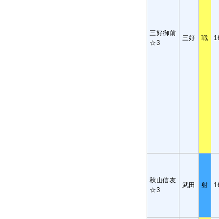
三好御前
三好
戦
1
☆3
秋山信友
武田
射
1
☆3