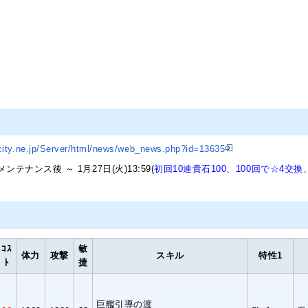
city.ne.jp/Server/html/news/web_news.php?id=13635
)メンテナンス後 ～ 1月27日(火)13:59(
初回10連貴石100、100回で☆4交
ｺｽ
敏
体力
攻撃
スキル
特性1
ﾄ
捷
巨艦引導の渡