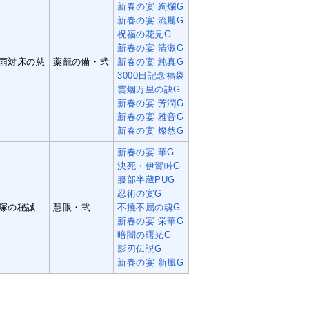
新春の宴 絢爛G
新春の宴 流麗G
祝福の花見G
新春の宴 清淑G
雨対床の慈
薬籠の備・弐
新春の宴 純真G
3000日記念福袋
雲烟万里の訣G
新春の宴 芳潤G
新春の宴 雅音G
新春の宴 燦然G
新春の宴 華G
決死・伊賀峠G
服部半蔵PUG
忍術の宴G
塚の秘誠
慧眼・弐
不撓不屈の魂G
新春の宴 栄華G
暗闇の曙光G
影刃伝説G
新春の宴 新風G