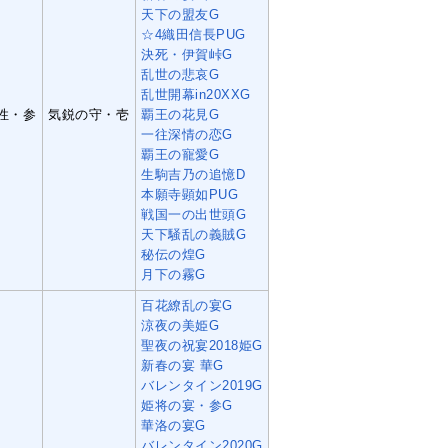
天下の盟友G
☆4織田信長PUG
決死・伊賀峠G
乱世の悲哀G
乱世開幕in20XXG
性・参
気鋭の守・壱
覇王の花見G
一往深情の恋G
覇王の寵愛G
生駒吉乃の追憶D
本願寺顕如PUG
戦国一の出世頭G
天下騒乱の義賊G
秘伝の煌G
月下の霧G
百花繚乱の宴G
涼夜の美姫G
聖夜の祝宴2018姫G
新春の宴 華G
バレンタイン2019G
姫将の宴・参G
華洛の宴G
バレンタイン2020G