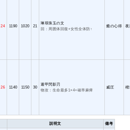
琳琅珠玉の文
24
1190
1020
21
癒の心得
夜
回：周囲体回復+女性全体防↑
遁甲閃影刃
26
1140
1150
30
威圧
樒
物攻：生命最多1×4+確率麻痺
説明文
備考