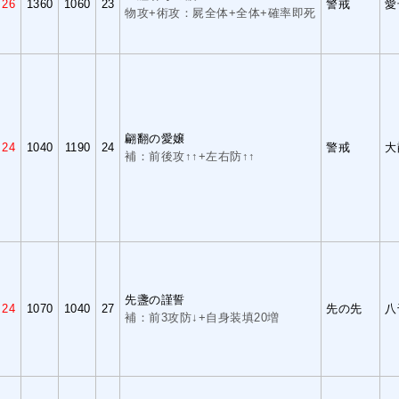
26
1360
1060
23
警戒
愛
物攻+術攻：屍全体+全体+確率即死
翩翻の愛嬢
24
1040
1190
24
警戒
大
補：前後攻↑↑+左右防↑↑
先盞の謹誓
24
1070
1040
27
先の先
八
補：前3攻防↓+自身装填20増