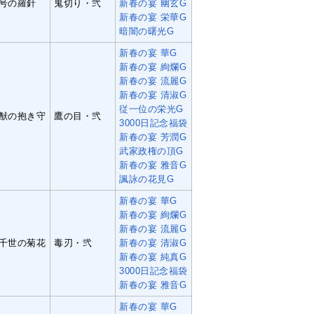
号の羅針
鬼切り・弐
新春の宴 幽玄G
新春の宴 栄華G
暗闇の曙光G
新春の宴 華G
新春の宴 絢爛G
新春の宴 流麗G
新春の宴 清淑G
従一位の栄光G
猷の抱き守
鷹の目・弐
3000日記念福袋
新春の宴 芳潤G
武家政権の頂G
新春の宴 雅音G
諷詠の花見G
新春の宴 華G
新春の宴 絢爛G
新春の宴 流麗G
千世の菊花
毒刃・弐
新春の宴 清淑G
新春の宴 純真G
3000日記念福袋
新春の宴 雅音G
新春の宴 華G