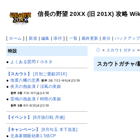
信長の野望 20XX (旧 201X) 攻略 Wik
[
ホーム
] [
新規
|
編集
|
添付
] [
一覧
|
最終更新
|
差分
|
バックアッ
>
スカウトガチャ
>
特設
●
よくある質問
/
小ネタ
スカウトガチャ/
【スカウト】
[月別ご愛顧201X]
●
地黄八幡の忠勇
初半
2倍 7/21~8/6(木)23:59
●
炎天の熱血漢
/
涼風の美姫
初半 3倍
7/31~8/7(金)14:59
●
雷鳴の熱血漢
/
時雨の美姫
初半 3倍
8/5~8/20(木)23:59
【イベント】
[8月強行戦 丹後]
【キャンペーン】
[8月勾玉 木下昌直]
●
北条家開眼効果1.5倍CP