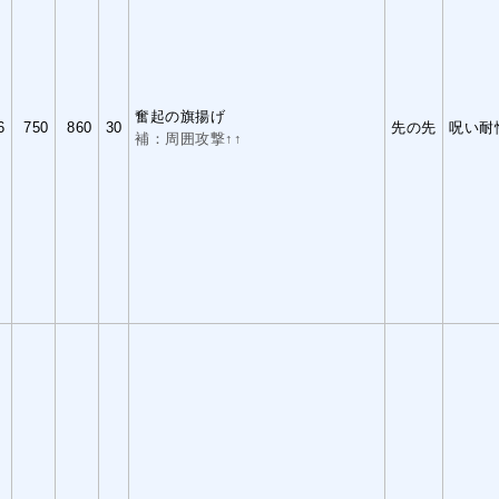
奮起の旗揚げ
6
750
860
30
先の先
呪い耐
補：周囲攻撃↑↑