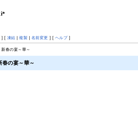
i*
プ
] [
凍結
|
複製
|
名前変更
] [
ヘルプ
]
 新春の宴～華～
新春の宴～華～