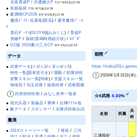
北条育成P / 共通錬士P
7/17~8/6(木)23:59
●
辰姫福袋
7/31~8/7(金)14:59
●
夏満喫CP2026
8/5~8/19(木)13:59
魔境ﾃﾞｲﾘｰ化葛篭
(
西瓜
) /
通常魔境ﾌﾞｰｽ
ﾄ
貴石ﾎﾞｰﾅｽ
(
GC
/
YM
)(
おみくじ
) /
育成P
突破P
/
福袋(雷鳴時雨紹介状)
/
ﾛｸﾞﾎﾞ
●
GC版 2026夏の三大CP
8/5~25(火)23:59
期間
データ
https://nobu201x.game
●
武将データ
(
☆1
/
☆2
/
☆3
/
☆4
/
☆5
)
特性一覧
(
固有逆引き
) /
開眼
/
部隊特性
2026年1月15日(木
攻撃スキル一覧
(
特殊
) /
支援スキル一覧
地域別
/
勾玉武将
/
福袋武将
/
武将図鑑
武将別特性例
/
みなし倍率一覧表
☆4武将
4.00
%
●
現代兵器
/
装備品
/
軍神
/
出陣ｱｲﾃﾑ他
●
敵データ
/
スポンサー
/
出陣式特殊台詞
兵
名前
所属
科
魔境
●
201Xストーリー一覧
/
尾張
/
三河
三浦按針
遠江
/
駿河
/
美濃
/
伊勢
/
近江
/
越前