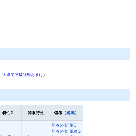
換、10連で突破師範おまけ
)
特性2
開眼特性
備考
（編集）
新春の宴 華G
新春の宴 風雅G