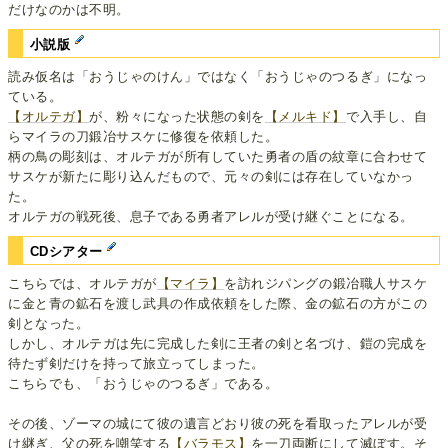
だけなのかは不明。
小説版
読み仮名は「おうじゃのけん」ではなく「おうじゃのつるぎ」になっ
ている。
【オルテガ】
が、粉々になった状態の剣を
【メルキド】
で入手し、自
らマイラの刀鍛冶サスケに修復を依頼した。
柄の鳥の彫刻は、オルテガが所有していた勇者の盾の紋章に合わせて
サスケが新たに彫り込んだもので、元々の剣には存在していなかっ
た。
オルテガの戦死後、息子である勇者アレルが受け継ぐことになる。
CDシアター
こちらでは、オルテガが
【マイラ】
を訪れジパングの鍛冶職人サスケ
に金と青の鉱石を渡し武具の作成依頼をした際、金の鉱石の方がこの
剣となった。
しかし、オルテガは先に完成した剣に王者の剣と名づけ、鎧の完成を
待たず剣だけを持って旅立ってしまった。
こちらでも、「おうじゃのつるぎ」である。
その後、ゾーマの城にて彼の遺言どおり彼の死を看取ったアレルが受
け継ぎ、父の死を嘲笑する
【バラモス】
を一刀両断にして滅ぼす。そ