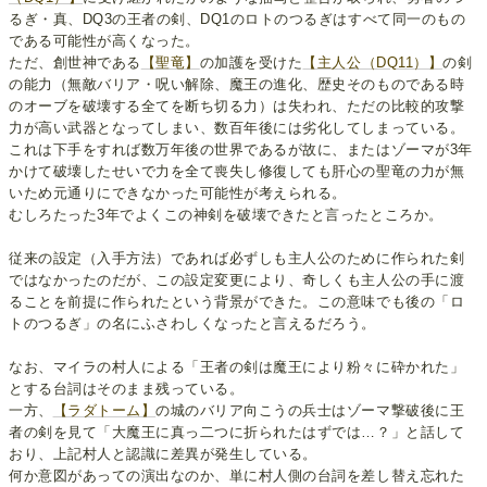
るぎ・真、DQ3の王者の剣、DQ1のロトのつるぎはすべて同一のもの
である可能性が高くなった。
ただ、創世神である
【聖竜】
の加護を受けた
【主人公（DQ11）】
の剣
の能力（無敵バリア・呪い解除、魔王の進化、歴史そのものである時
のオーブを破壊する全てを断ち切る力）は失われ、ただの比較的攻撃
力が高い武器となってしまい、数百年後には劣化してしまっている。
これは下手をすれば数万年後の世界であるが故に、またはゾーマが3年
かけて破壊したせいで力を全て喪失し修復しても肝心の聖竜の力が無
いため元通りにできなかった可能性が考えられる。
むしろたった3年でよくこの神剣を破壊できたと言ったところか。
従来の設定（入手方法）であれば必ずしも主人公のために作られた剣
ではなかったのだが、この設定変更により、奇しくも主人公の手に渡
ることを前提に作られたという背景ができた。この意味でも後の「ロ
トのつるぎ」の名にふさわしくなったと言えるだろう。
なお、マイラの村人による「王者の剣は魔王により粉々に砕かれた」
とする台詞はそのまま残っている。
一方、
【ラダトーム】
の城のバリア向こうの兵士はゾーマ撃破後に王
者の剣を見て「大魔王に真っ二つに折られたはずでは…？」と話して
おり、上記村人と認識に差異が発生している。
何か意図があっての演出なのか、単に村人側の台詞を差し替え忘れた