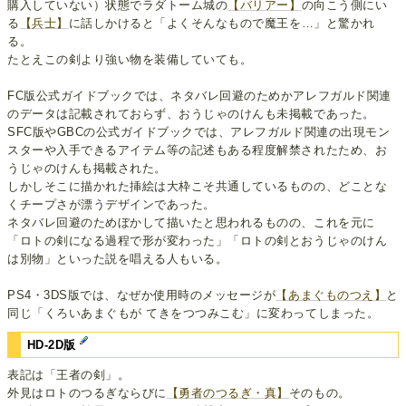
購入していない）状態でラダトーム城の
【バリアー】
の向こう側にい
る
【兵士】
に話しかけると「よくそんなもので魔王を…」と驚かれ
る。
たとえこの剣より強い物を装備していても。
FC版公式ガイドブックでは、ネタバレ回避のためかアレフガルド関連
のデータは記載されておらず、おうじゃのけんも未掲載であった。
SFC版やGBCの公式ガイドブックでは、アレフガルド関連の出現モン
スターや入手できるアイテム等の記述もある程度解禁されたため、お
うじゃのけんも掲載された。
しかしそこに描かれた挿絵は大枠こそ共通しているものの、どことな
くチープさが漂うデザインであった。
ネタバレ回避のためぼかして描いたと思われるものの、これを元に
「ロトの剣になる過程で形が変わった」「ロトの剣とおうじゃのけん
は別物」といった説を唱える人もいる。
PS4・3DS版では、なぜか使用時のメッセージが
【あまぐものつえ】
と
同じ「くろいあまぐもが てきをつつみこむ」に変わってしまった。
HD-2D版
表記は「王者の剣」。
外見はロトのつるぎならびに
【勇者のつるぎ・真】
そのもの。