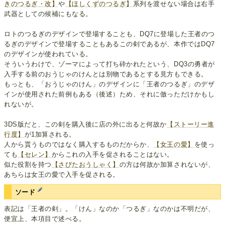
きのつるぎ・改】
や
【ほしくずのつるぎ】
系列を渡せない場合は右手
武器としての候補にもなる。
ロトのつるぎのデザインで登場することも、DQ7に登場した王者のつ
るぎのデザインで登場することもあるこの剣であるが、本作ではDQ7
のデザインが使われている。
そういうわけで、ゾーマによって打ち砕かれたという、DQ3の勇者が
入手する前のおうじゃのけんとは別物であるとする見方もできる。
もっとも、「おうじゃのけん」のデザインに「王者のつるぎ」のデザ
インが使用された前例もある（後述）ため、それに倣っただけかもし
れないが。
3DS版だと、この剣を購入後に店の外に出ると何故か
【ストーリー進
行度】
が1加算される。
人から貰うものではなく購入するものだからか、
【女王の愛】
を使っ
ても
【セレン】
からこれの入手を促されることはない。
似た役割を持つ
【さびたおうしゃく】
の方は何故か加算されないが、
あちらは女王の愛で入手を促される。
ソード
表記は「王者の剣」。「けん」なのか「つるぎ」なのかは不明だが、
便宜上、本項目で述べる。