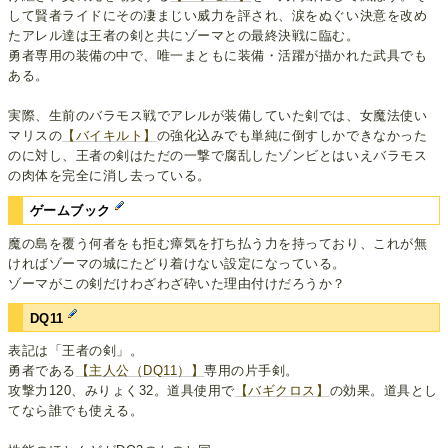
して賢者ライドにその凄まじい威力を評され、涙をぬぐい決意を改め
たアレル達は王者の剣と共にゾーマとの最終決戦に臨む。
勇者専用の装備の中で、唯一まともに装備・活躍が描かれた武具でも
ある。
実際、生前のバラモス戦でアレルが装備していた剣では、女魔法使い
マリスの
【バイキルト】
の強化込みでも単純に倒すしかできなかった
のに対し、王者の剣はただの一撃で腐乱したゾンビとはいえバラモス
の肉体を完全に消し去っている。
ゲームブック
魔の島を覆う何者をも拒む瘴気を打ち払う力を持っており、これが無
ければゾーマの城にたどり着けない設定になっている。
ゾーマがこの剣だけわざわざ砕いた理由付けだろうか？
DQ11
表記は「王者の剣」。
勇者である
【主人公（DQ11）】
専用の片手剣。
攻撃力120、みりょく32。道具使用で
【バギクロス】
の効果。道具とし
てなら誰でも使える。