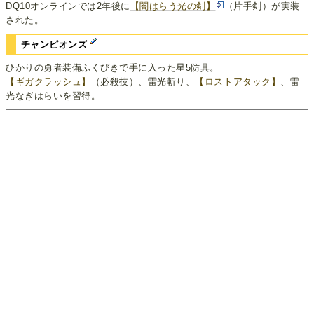
DQ10オンラインでは2年後に
【闇はらう光の剣】
（片手剣）が実装
された。
チャンピオンズ
ひかりの勇者装備ふくびきで手に入った星5防具。
【ギガクラッシュ】
（必殺技）、雷光斬り、
【ロストアタック】
、雷
光なぎはらいを習得。