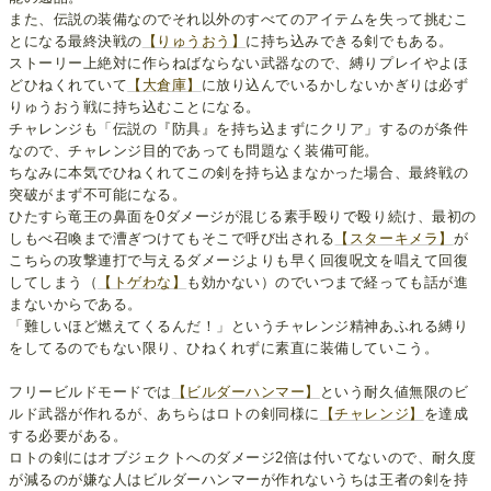
また、伝説の装備なのでそれ以外のすべてのアイテムを失って挑むこ
とになる最終決戦の
【りゅうおう】
に持ち込みできる剣でもある。
ストーリー上絶対に作らねばならない武器なので、縛りプレイやよほ
どひねくれていて
【大倉庫】
に放り込んでいるかしないかぎりは必ず
りゅうおう戦に持ち込むことになる。
チャレンジも「伝説の『防具』を持ち込まずにクリア」するのが条件
なので、チャレンジ目的であっても問題なく装備可能。
ちなみに本気でひねくれてこの剣を持ち込まなかった場合、最終戦の
突破がまず不可能になる。
ひたすら竜王の鼻面を0ダメージが混じる素手殴りで殴り続け、最初の
しもべ召喚まで漕ぎつけてもそこで呼び出される
【スターキメラ】
が
こちらの攻撃連打で与えるダメージよりも早く回復呪文を唱えて回復
してしまう（
【トゲわな】
も効かない）のでいつまで経っても話が進
まないからである。
「難しいほど燃えてくるんだ！」というチャレンジ精神あふれる縛り
をしてるのでもない限り、ひねくれずに素直に装備していこう。
フリービルドモードでは
【ビルダーハンマー】
という耐久値無限のビ
ルド武器が作れるが、あちらはロトの剣同様に
【チャレンジ】
を達成
する必要がある。
ロトの剣にはオブジェクトへのダメージ2倍は付いてないので、耐久度
が減るのが嫌な人はビルダーハンマーが作れないうちは王者の剣を持