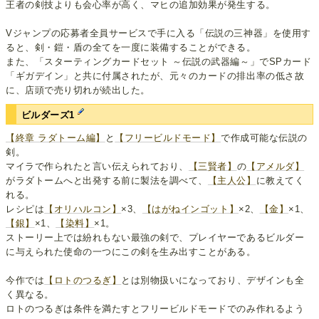
王者の剣技よりも会心率が高く、マヒの追加効果が発生する。
Vジャンプの応募者全員サービスで手に入る「伝説の三神器」を使用す
ると、剣・鎧・盾の全てを一度に装備することができる。
また、「スターティングカードセット ～伝説の武器編～」でSPカード
「ギガデイン」と共に付属されたが、元々のカードの排出率の低さ故
に、店頭で売り切れが続出した。
ビルダーズ1
【終章 ラダトーム編】
と
【フリービルドモード】
で作成可能な伝説の
剣。
マイラで作られたと言い伝えられており、
【三賢者】
の
【アメルダ】
がラダトームへと出発する前に製法を調べて、
【主人公】
に教えてく
れる。
レシピは
【オリハルコン】
×3、
【はがねインゴット】
×2、
【金】
×1、
【銀】
×1、
【染料】
×1。
ストーリー上では紛れもない最強の剣で、プレイヤーであるビルダー
に与えられた使命の一つにこの剣を生み出すことがある。
今作では
【ロトのつるぎ】
とは別物扱いになっており、デザインも全
く異なる。
ロトのつるぎは条件を満たすとフリービルドモードでのみ作れるよう