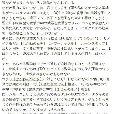
説などがあり、今なお熱く議論がなされている。
ただ攻撃力の差については、言ってしまえば両作品のステータス基準
やゲームバランスの違いであり、DQ1で120もの攻撃力の武器を手に入
れようものなら、適正レベル以下でも竜王をたやすく葬れてしまう。
逆にDQ3の終盤で攻撃力40の武器を貴重なオリハルコンと大枚はたい
て手に入れた所でどうするのか、となってしまう（バギクロスの効果
で一応の地位は保つかもしれないが）。
参考に、DQ3で攻撃力40という数値はFC版では
【てつのオノ】
、リメ
イク版だと
【はがねのムチ】
【パワーナックル】
【ルーンスタッフ】
辺りと同等、要するに前半・中盤の武器に成り下がってしまう。……1
はともかく、DQ2の立ち位置とは合致してしまうのが何ともはやだ
が。
また、あらゆる数値はシリーズ通して絶対的なものという証拠はな
く、比較するのであればDQ1に出てくる数値をすべてN倍(王者のつる
ぎなら3倍)して比較すべきなのかもしれない。
つまり
【はがねのつるぎ】
に対してならDQ1なら20なので2倍(DQ3換
算では鋼鉄の剣は60で
【くさなぎのけん】
相当)、DQ2なら30なので
4/3(DQ3換算では鋼鉄の剣は90で
【まじんのオノ】
相当)。
同一シリーズといえど別の作品であるDQ1やDQ2でのデータをそのま
まの数値で比較するべきではないという考え方もあり、少なくとも同
じく作中最強の地位を保っているDQ1については特に弱体化していな
いのではないか、という意見も見られる。