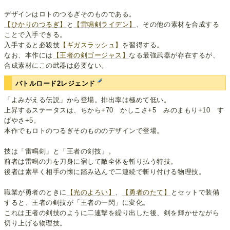
デザインはロトのつるぎそのものである。
【ひかりのつるぎ】
と
【雷鳴剣ライデン】
、その他の素材を合成する
ことで入手できる。
入手すると必殺技
【ギガスラッシュ】
を習得する。
なお、本作には
【王者の剣ゴージャス】
なる最強武器が存在するが、
合成素材にこの武器は必要ない。
バトルロード2レジェンド
「よみがえる伝説」から登場。排出率は極めて低い。
上昇するステータスは、ちから+70 かしこさ+5 みのまもり+10 す
ばやさ+5。
本作でもロトのつるぎそのもののデザインで登場。
技は「雷鳴剣」と「王者の剣技」。
前者は雷鳴の力を刀身に宿して敵全体を斬り払う特技。
後者は素早く相手の懐に踏み込んで二連続で斬り付ける物理技。
職業が勇者のときに
【光のよろい】
、
【勇者のたて】
とセットで装備
すると、王者の剣技が「王者の一閃」に変化。
これは王者の剣技のように二連撃を繰り出した後、剣を輝かせながら
切り上げる物理技。