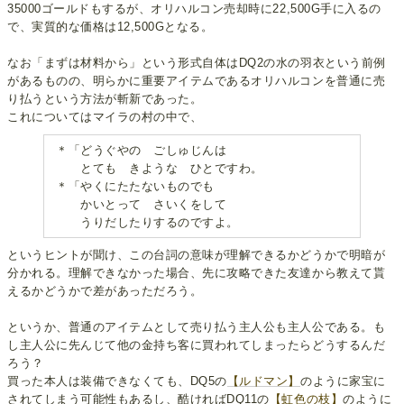
35000ゴールドもするが、オリハルコン売却時に22,500G手に入るの
で、実質的な価格は12,500Gとなる。
なお「まずは材料から」という形式自体はDQ2の水の羽衣という前例
があるものの、明らかに重要アイテムであるオリハルコンを普通に売
り払うという方法が斬新であった。
これについてはマイラの村の中で、
＊「どうぐやの ごしゅじんは
とても きような ひとですわ。
＊「やくにたたないものでも
かいとって さいくをして
うりだしたりするのですよ。
というヒントが聞け、この台詞の意味が理解できるかどうかで明暗が
分かれる。理解できなかった場合、先に攻略できた友達から教えて貰
えるかどうかで差があっただろう。
というか、普通のアイテムとして売り払う主人公も主人公である。も
し主人公に先んじて他の金持ち客に買われてしまったらどうするんだ
ろう？
買った本人は装備できなくても、DQ5の
【ルドマン】
のように家宝に
されてしまう可能性もあるし、酷ければDQ11の
【虹色の枝】
のように