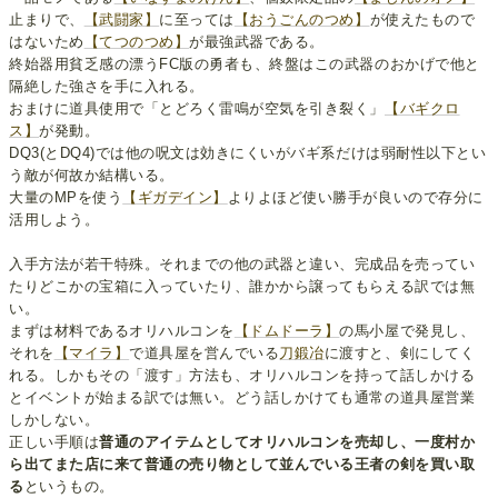
止まりで、
【武闘家】
に至っては
【おうごんのつめ】
が使えたもので
はないため
【てつのつめ】
が最強武器である。
終始器用貧乏感の漂うFC版の勇者も、終盤はこの武器のおかげで他と
隔絶した強さを手に入れる。
おまけに道具使用で「とどろく雷鳴が空気を引き裂く」
【バギクロ
ス】
が発動。
DQ3(とDQ4)では他の呪文は効きにくいがバギ系だけは弱耐性以下とい
う敵が何故か結構いる。
大量のMPを使う
【ギガデイン】
よりよほど使い勝手が良いので存分に
活用しよう。
入手方法が若干特殊。それまでの他の武器と違い、完成品を売ってい
たりどこかの宝箱に入っていたり、誰かから譲ってもらえる訳では無
い。
まずは材料であるオリハルコンを
【ドムドーラ】
の馬小屋で発見し、
それを
【マイラ】
で道具屋を営んでいる
刀鍛冶
に渡すと、剣にしてく
れる。しかもその「渡す」方法も、オリハルコンを持って話しかける
とイベントが始まる訳では無い。どう話しかけても通常の道具屋営業
しかしない。
正しい手順は
普通のアイテムとしてオリハルコンを売却し、一度村か
ら出てまた店に来て普通の売り物として並んでいる王者の剣を買い取
る
というもの。