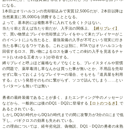
になる。
1本目はオリハルコンの売却額込みで実質12,500Gだが、2本目以降は
当然素直に35,000Gを消費することとなる。
よって、基本的には複数本手に入れても全くトクはない。
当たり前と言えば当たり前だが、入手法の関係上、
【縛りプレイ】
で、買い物禁止プレイや売却禁止プレイをやって来たプレイヤーがこ
のイベントにぶち当たると、最強装備の入手が不可という現実に行き
当たる事になるワケである。これとは別に、RTAではオリハルコンを
回収するロス、買い物によるロスを嫌ってこの剣の入手を見送るチャ
ート(いわゆる王者カット)が存在する。
縛りプレイと呼ぶほど厳格なモノでなくとも、プレイスタイルや習慣
の問題で、薬草毒消し草なんかは買った事が無いとか、不用品を売却
せずに取っておくようなプレイヤーの場合、そもそも『道具屋を利用
する』という発想そのものに繋がらず、ソコで詰んでしまう……とい
うパターンも無いでは無い
勇者の最終装備であることが多く、またエンディング中のメッセージ
などから、一般的には後のDQ1・DQ2に登場する
【ロトのつるぎ】
で
あるとされている。
しかしDQ3の時代からDQ1の時代までの間に攻撃力が3分の1にまで低
下し、バギクロスの効果も失われている。
この理由については、経年劣化説、偽物説、DQ1・DQ2の勇者の未熟