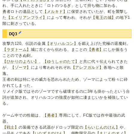
れ、手に入れたときに「ロトのつるぎ」として持ち物に加わる。
勇者ロトの遺品として
【メルキド】
に保管されていたが、町を襲撃し
た
【エイリアンフライ】
によって奪われ、それが
【竜王の城】
の地下1
階に刺さっている。
DQ3
攻撃力120。伝説の金属
【オリハルコン】
を鍛え上げた究極の退魔剣。
【ラダトーム】
城に古くから伝わる、まことの
【勇者】
にしか振るう
ことのできぬ剣。
【ひかりのよろい】
、
【ゆうしゃのたて】
と共に代々伝えられてきた
が、
【ゾーマ】
により奪われそれぞれ
【アレフガルド】
各地へと散
逸。
王者の剣は特にその威力を恐れられたため、ゾーマによって粉々に砕
かれてしまった。
リメイク版ではそのゾーマですら破壊するのに3年も掛かったという台
詞が追加され、オリハルコンの強度が如何に凄まじいかを補強してい
る。
ゲーム中での性能は、
【勇者】
専用にして、FC版では作中最強の武
器。
【戦士】
の装備できる武器がドロップ限定の
【らいじんのけん】
や、
一品モノである
【いなずまのけん】
、個数限定品の
【まじんのオノ】