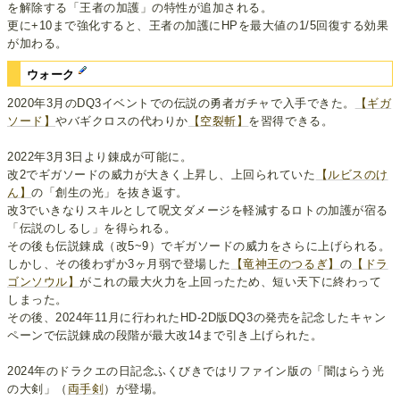
を解除する「王者の加護」の特性が追加される。
更に+10まで強化すると、王者の加護にHPを最大値の1/5回復する効果
が加わる。
ウォーク
2020年3月のDQ3イベントでの伝説の勇者ガチャで入手できた。
【ギガ
ソード】
やバギクロスの代わりか
【空裂斬】
を習得できる。
2022年3月3日より錬成が可能に。
改2でギガソードの威力が大きく上昇し、上回られていた
【ルビスのけ
ん】
の「創生の光」を抜き返す。
改3でいきなりスキルとして呪文ダメージを軽減するロトの加護が宿る
「伝説のしるし」を得られる。
その後も伝説錬成（改5~9）でギガソードの威力をさらに上げられる。
しかし、その後わずか3ヶ月弱で登場した
【竜神王のつるぎ】
の
【ドラ
ゴンソウル】
がこれの最大火力を上回ったため、短い天下に終わって
しまった。
その後、2024年11月に行われたHD-2D版DQ3の発売を記念したキャン
ペーンで伝説錬成の段階が最大改14まで引き上げられた。
2024年のドラクエの日記念ふくびきではリファイン版の「闇はらう光
の大剣」（
両手剣
）が登場。