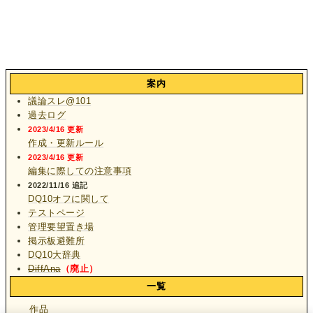
案内
議論スレ@101
過去ログ
2023/4/16 更新
作成・更新ルール
2023/4/16 更新
編集に際しての注意事項
2022/11/16 追記
DQ10オフに関して
テストページ
管理要望置き場
掲示板避難所
DQ10大辞典
DiffAna
（廃止）
一覧
作品