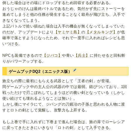
倒した場合はその場にドロップするため回収する必要がある。
おうじゃのけんは最終バトルであるため、気付かず先にストーリーを
進めてしまうと他の任務が発生することなく箱舟が飛び立ち、入手で
きなくなってしまう。
上記バトルで拾い損ねた場合は入手の機会が無くなってしまっていた
のだが、アップデートにより
【ヤミヤミ島】
の
【メタルキング】
が低
確率で落とすようになったため、それで一度手に入れればレシピも思
いつける。
NPCも装備できるので
【ジバコ】
や青い
【兵士】
に持たせると回転斬
りがパワーアップする。
ゲームブックDQ2（エニックス版）
旅立ちの際に最初にもらえる武器として「王者の剣」が登場。
同ゲームブック中の主人公の武器の中では最弱。錆びついており、1回
戦っただけで刃こぼれしてしまうほどの脆い剣となっている（しかし
使い続けても壊れるようなことは無い）。
しかし後にマイラにて、ジパングの刀鍛冶の子孫と思われる人物に渡
すとロトの剣として覚醒し、攻撃力も上昇する。
もし上巻で手に入れずに下巻まで進んだ場合は、旅の扉でローレシア
に戻ってきたときにいきなり「ロトの剣」として入手できる。