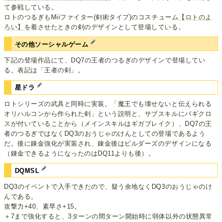
て参戦している。
ロトのつるぎもMiiファイター(剣術タイプ)のコスチューム
【ロトのよ
ろい】
を着させたときの剣のデザインとして登場している。
その他ソーシャルゲーム
下記の登場作品にて、DQ7の王者のつるぎのデザインで登場してい
る。表記は「王者の剣」。
星ドラ
ロトシリーズの武具と同時に実装。「魔王でも壊せないと伝えられる
オリハルコンから作られた剣」という説明と、サブスキルにバギクロ
スが付いていることから（メインスキルはギガブレイク）、DQ7の王
者のつるぎではなくDQ3のおうじゃのけんとしての登場であるよう
だ。後に錬金強化が実装され、錬金後はビルダーズのデザインになる
（錬金できるようになったのはDQ11よりも後）。
DQMSL
DQ3のイベントで入手できたので、疑う余地なくDQ3のおうじゃのけ
んである。
攻撃力+40、素早さ+15。
＋7まで強化すると、3ターンの間ターン開始時に弱体以外の状態異常