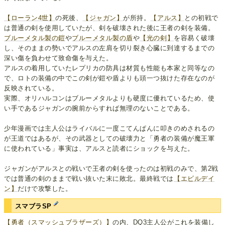
【ローラン4世】
の死後、
【ジャガン】
が所持。
【アルス】
との初戦で
は普通の剣を使用していたが、剣を破壊された後に王者の剣を装備。
ブルーメタル製の鎧
や
ブルーメタル製の盾
や
【光の剣】
を容易く破壊
し、そのままの勢いでアルスの左肩を切り裂き心臓に到達するまでの
深い傷を負わせて致命傷を与えた。
アルスの着用していたレプリカの防具は材質も性能も本家と同等なの
で、ロトの装備の中でこの剣が鎧や盾よりも頭一つ抜けた存在なのが
反映されている。
実際、オリハルコンはブルーメタルよりも硬度に優れているため、使
い手であるジャガンの腕前からすれば無理のないことである。
少年漫画では主人公はライバルに一度こてんぱんに叩きのめされるの
が王道ではあるが、その武器としての破壊力と「勇者の装備が魔王軍
に使われている」事実は、アルスと読者にショックを与えた。
ジャガンがアルスとの戦いで王者の剣を使ったのは初戦のみで、第2戦
では普通の剣のままで戦い抜いた末に敗北。最終戦では
【エビルデイ
ン】
だけで攻撃した。
スマブラSP
【勇者（スマッシュブラザーズ）】
の内、DQ3主人公がこれを装備し