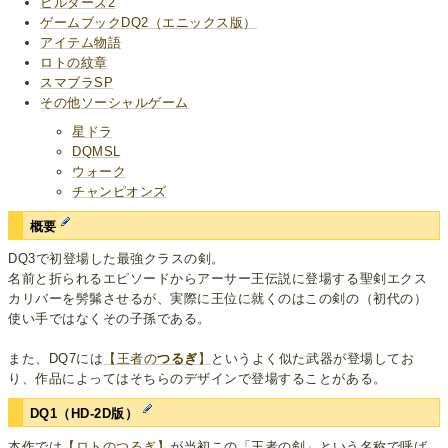
ビルダーズ2
ゲームブックDQ2（エニックス版）
アイテム物語
ロトの紋章
スマブラSP
その他ソーシャルゲーム
星ドラ
DQMSL
ウォーク
チャンピオンズ
概要
DQ3で初登場した最強クラスの剣。
名前と折られるエピソードからアーサー王伝説に登場する聖剣エクス
カリバーを髣髴させるが、実際に王位に就くのはこの剣の（初代の）
使い手ではなくその子孫である。
また、DQ7には
【王者の
つるぎ
】
というよく似た武器が登場してお
り、作品によってはそちらのデザインで登場することがある。
DQ1（HD-2D版）
本作では
【ロトのつるぎ】
が当初この「王者の剣」という名称で呼ば