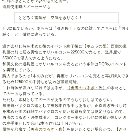
性能のほとんどがDQ3のものと同一。
道具使用時のメッセージも
とどろく雷鳴が 空気をきりさく！
と3に似ているが、あちらは「引き裂く」なのに対してこちらは「切り
裂く」と、微妙に違っている。
過ぎ去りし時を求めた後のイベント終了後に
【ホムラの里】
西側の道
具屋の前に居る男性にオリハルコンを22500Gで売ると、道具屋で
35000Gで購入できるようになる。
和風文化の道具屋にオリハルコンを売るという条件はDQ3のイベント
を再現している。
購入できるのは1本のみだが、再度オリハルコンを売ると再び購入でき
るため12500Gの手持ちがあれば量産可能。
これ自体が強力な武器ではあるが、
【勇者のつるぎ・改】
の素材とし
ての一面も持っている。
ただし、素材としての一面があるのでうちなおしはできない。
無消費バギクロス砲として複数本作る手もあるが、正直過ぎ去りし時
を求めた後の戦闘でバギクロスが使い放題程度では物足りないので、
勇者のつるぎ・改作成用と、コレクター用ないし他に候補が無いとき
の左手用として合計2本も作れば十分だろう。
属性が邪魔で
【勇者のつるぎ・真】
を使いたくない場合かつ、
【きせ