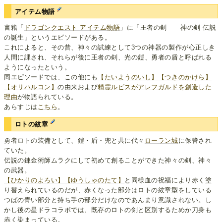
アイテム物語
書籍「
ドラゴンクエスト アイテム物語
」に「王者の剣――神の剣 伝説
の誕生」というエピソードがある。
これによると、その昔、神々の試練として3つの神器の製作が心正しき
人間に課され、それらが後に王者の剣、光の鎧、勇者の盾と呼ばれる
ようになったという。
同エピソードでは、この他にも
【たいようのいし】
【つきのかけら】
【オリハルコン】
の由来および
精霊ルビスがアレフガルドを創造した
理由
が物語られている。
あらすじは
こちら
。
ロトの紋章
勇者ロトの装備として、鎧・盾・兜と共に代々
ローラン城
に保管され
ていた。
伝説の錬金術師ムラクにして初めて創ることができた神々の剣、神々
の武器。
【ひかりのよろい】
【ゆうしゃのたて】
と同様血の祝福により赤く塗
り替えられているのだが、赤くなった部分はロトの紋章型をしている
つばの青い部分と持ち手の部分だけなのであんまり意識されない。し
かし後の星ドラコラボでは、既存のロトの剣と区別するためか刀身も
赤く染まっている。