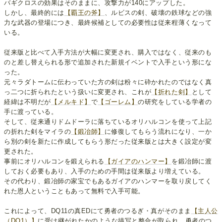
バギクロスの効果はそのままに、攻撃力が140にアップした。
しかし、最終的には
【覇王の斧】
、ルビスの剣、破壊の鉄球などの強
力な武器の登場につき、最終候補としての必要性は従来程薄くなって
いる。
従来版と比べて入手方法が大幅に変更され、購入ではなく、従来のも
のと差し替えられる形で追加された新規イベントで入手という形にな
った。
元々ラダトームに伝わっていた方の剣は粉々に砕かれたのではなく真
っ二つに折られたという扱いに変更され、これが
【折れた剣】
として
経緯は不明だが
【メルキド】
で
【ゴーレム】
の研究をしている学者の
手に渡っている。
そして、従来通りドムドーラに落ちているオリハルコンを使って上記
の折れた剣をマイラの
【鍛冶師】
に修復してもらう流れになり、一か
ら別の剣を新たに作成してもらう形だった従来版とは大きく設定が変
更された。
事前にオリハルコンを鍛えられる
【ガイアのハンマー】
を鍛冶師に渡
しておく必要もあり、入手のための手間は従来版より増えている。
その代わり、鍛冶師の家宝でもあるガイアのハンマーを取り戻してく
れた恩人ということもあって無料で入手可能。
これによって、DQ11の真EDにて勇者のつるぎ・真がそのまま
【主人公
（DQ1）】
に受け継がれたかのような描写と整合が取られ、勇者のつ