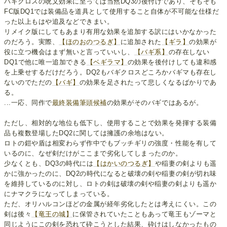
バギクロスの呪文効果に至っては当然DQ3の後付けであり、そもそも
FC版DQ1では装備品を道具として使用すること自体が不可能な仕様だ
った以上もはや追及などできまい。
リメイク版にしてもあまり有用な効果を追加する訳にはいかなかった
のだろう。実際、
【ほのおのつるぎ】
に追加された
【ギラ】
の効果が
役に立つ機会はまず無いと言っていいし、
【バギ系】
の存在しない
DQ1で他に唯一追加できる
【ベギラマ】
の効果を後付けしても違和感
を上乗せするだけだろう。DQ2もバギクロスどころかバギマも存在し
ないのでただの
【バギ】
の効果を足されたって悲しくなるばかりであ
る。
...一応、同作で
最終装備筆頭候補
の効果がそのバギではあるが。
ただし、相対的な地位も低下し、使用することで効果を発揮する装備
品も複数登場したDQ2に関しては擁護の余地はない。
ロトの鎧や盾は相変わらず作中でもブッチギリの強度・性能を有して
いるのに、なぜ剣だけがここまで劣化してしまったのか。
少なくとも、DQ3の時代には
【はかいのつるぎ】
や稲妻の剣よりも遥
かに強かったのに、DQ2の時代になると破壊の剣や稲妻の剣が切れ味
を維持しているのに対し、ロトの剣は破壊の剣や稲妻の剣よりも遥か
にナマクラになってしまっている。
ただ、オリハルコンほどの金属が経年劣化したとは考えにくい。この
剣は後々
【竜王の城】
に保管されていたこともあって竜王もゾーマと
同じようにこの剣を恐れて砕こうとした結果、砕けはしなかったもの