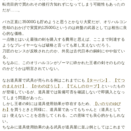
転売目的で買われその後行方知れずになってしまう可能性もあったの
だが……。
バカ正直に35000Gも貯めようと思うとかなり大変だが、オリハルコン
売却のおかげで実質約12500Gというのは終盤の武器としては相当に良
心的な価格。
一点物とはいえ最強の剣を購入する費用と思えば、ここまで到達する
ようなプレイヤーならば破格と言っても差し支えないだろう。
刀匠のセンスが反映されたのか、外見は古代日本の銅剣にやや似てい
る。
ちなみに、このオリハルコンがゾーマに砕かれた王者の剣そのものな
のかどうかは明言されていない。
なお道具屋で武具が売られる例はこれまでにも
【ターバン】
、
【てつ
のまえかけ】
、
【かわのぼうし】
、
【てんしのローブ】
といったもの
が登場しているが、道具屋では装備可否を確認しないで即購入となっ
てしまう問題があった。
しかし王者の剣には道具使用効果が存在するため、
【いのりのゆび
わ】
を買うときと同様に、道具屋であってもちゃんと（道具として
は）使えないことを忠告してくれる。この意味でも良心的かもしれな
い。
ちなみに道具使用効果のある武具が道具屋に並ぶ例としてはこれまで