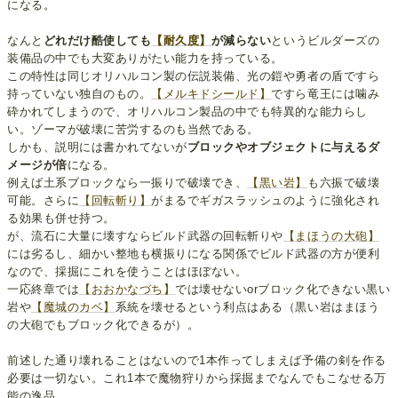
になる。
なんと
どれだけ酷使しても
【耐久度】
が減らない
というビルダーズの
装備品の中でも大変ありがたい能力を持っている。
この特性は同じオリハルコン製の伝説装備、光の鎧や勇者の盾ですら
持っていない独自のもの。
【メルキドシールド】
ですら竜王には噛み
砕かれてしまうので、オリハルコン製品の中でも特異的な能力らし
い。ゾーマが破壊に苦労するのも当然である。
しかも、説明には書かれてないが
ブロックやオブジェクトに与えるダ
メージが倍
になる。
例えば土系ブロックなら一振りで破壊でき、
【黒い岩】
も六振で破壊
可能。さらに
【回転斬り】
がまるでギガスラッシュのように強化され
る効果も併せ持つ。
が、流石に大量に壊すならビルド武器の回転斬りや
【まほうの大砲】
には劣るし、細かい整地も横振りになる関係でビルド武器の方が便利
なので、採掘にこれを使うことはほぼない。
一応終章では
【おおかなづち】
では壊せないorブロック化できない黒い
岩や
【魔城のカベ】
系統を壊せるという利点はある（黒い岩はまほう
の大砲でもブロック化できるが）。
前述した通り壊れることはないので1本作ってしまえば予備の剣を作る
必要は一切ない。これ1本で魔物狩りから採掘までなんでもこなせる万
能の逸品。