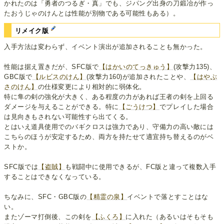
かれたのは「勇者のつるぎ・真」でも、ジパング出身の刀鍛冶が作っ
たおうじゃのけんとは性能が別物である可能性もある）。
リメイク版
入手方法は変わらず、イベント演出が追加されることも無かった。
性能は据え置きだが、SFC版で
【はかいのてっきゅう】
(攻撃力135)、
GBC版で
【ルビスのけん】
(攻撃力160)が追加されたことや、
【はやぶ
さのけん】
の仕様変更により相対的に弱体化。
特に隼の剣の強化が大きく、ある程度の力があれば王者の剣を上回る
ダメージを与えることができる。特に
【ごうけつ】
でプレイした場合
は見向きもされない可能性すら出てくる。
とはいえ道具使用でのバギクロスは強力であり、守備力の高い敵には
こちらのほうが安定するため、両方を持たせて適宜持ち替えるのがベ
ストか。
SFC版では
【盗賊】
も戦闘中に使用できるが、FC版と違って複数入手
することはできなくなっている。
ちなみに、SFC・GBC版の
【精霊の泉】
イベントで落とすことはな
い。
またゾーマ打倒後、この剣を
【ふくろ】
に入れた（あるいはそもそも