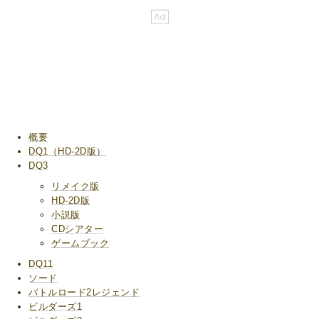
概要
DQ1（HD-2D版）
DQ3
リメイク版
HD-2D版
小説版
CDシアター
ゲームブック
DQ11
ソード
バトルロード2レジェンド
ビルダーズ1