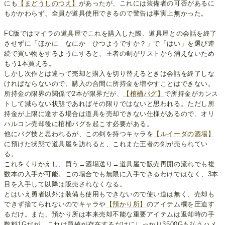
にも
【まどうしのつえ】
があったが、これには装備者の可否があるに
もかかわらず、全員が道具使用できるので警告は事実上無かった。
FC版ではマイラの道具屋でこれを購入した際、道具屋との会話を終了
させずに「ほかに なにか ひつようですか？」で「はい」を選び連
続で買い物をするようにすると、王者の剣がリストから消えないため
もう1本買える。
しかし次作とは違って売却と購入を切り替えるときは会話を終了しな
ければならないので、購入の合間に所持金を増やすことはできない。
所持金の限界の関係で2本が限界だが、
【棺桶バグ】
で所持金がカンス
トして減らない状態であればその限りではないと思われる。ただし所
持金が上限に達する場合は道具を売却できない仕様があるので、オリ
ハルコン売却後に棺桶バグを起こす必要がある。
他にバグ技と思われるが、この剣を持つキャラを
【ルイーダの酒場】
に預けた状態で道具屋を訪れると、これまた王者の剣が売られてい
る。
これをくりかえし、買う→酒場送り→道具屋で販売再開の流れでも複
数本の入手が可能。この場合でも無限に入手できるわけではなく、3本
目を入手して以降は販売されなくなる。
とはいえ勇者以外は装備も使用もできないので使い道は無く、売却も
できず捨てられないのでキャラや
【預かり所】
のアイテム欄を圧迫す
るだけ。また、預かり所は本来売却不能な重要アイテムは返却時の手
数料1Gだが、これは買値が存在するだけにしっかり3500Gも払うハメ