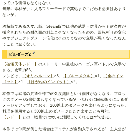
っている価値もなくはない。
無限に素材が手に入るフリーモードで其処までこだわる必要はあまり
ないが。
移植版であるスマホ版、Steam版では他の武器・防具からも耐久度が
撤廃されたため耐久面の利点こそなくなったものの、回転斬りの変化
やオブジェクトダメージ倍化はそのままなので立場が悪くなったなん
てことは全くない。
ビルダーズ2
【破壊天体シドー】
のストーリー中最後のハーゴン軍バトルで入手で
きる。攻撃力86。
レシピは、
【オリハルコン】
×3、
【ブルーメタル】
×1、
【金のイン
ゴット】
×1、
【はがねのインゴット】
×2。
本作では武器の共通仕様で耐久度無限という個性がなくなり、ブロッ
クのダメージ2倍効果もなくなっているが、代わりに回転斬りによるダ
メージがアップしており、200以上のダメージを出せるようになった。
料理を併用すると300以上のダメージたたき出すことも可能。
【シドー】
との一戦目では大いに活躍してくれるはずである。
本作では仲間が倒した場合はアイテムが自動入手されるが、主人公が