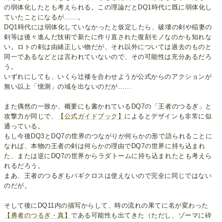
の弱体化したとも考えられる。この理論だとDQ1時代に既に弱体化し
ていたことになるが……。
DQ1時代には弱体化していなかったと仮定したら、破壊の剣や稲妻の
剣等は後々進んだ技術で新たに作り直された復刻モノなのかも知れな
い。ロトの剣は由緒正しい物だが、それ以外については過去のものと
同一であるなどとは言われていないので、その可能性は充分あるだろ
う。
いずれにしても、いくら辻褄を合わせようが公式からのアクションが
無い以上「憶測」の域を出ないのだが……
また偶然の一致か、概要にも書かれているDQ7の「王者のつるぎ」と
攻撃力が同じで、
【公式ガイドブック】
によるとデザインも非常に似
通っている。
もし今後DQ3とDQ7の世界のつながりが何らかの形で語られることに
なれば、本物の王者の剣は何らかの理由でDQ7の世界に持ち込まれ
た、または逆にDQ7の世界からラダトームに持ち込まれたとも考えら
れるだろう。
まあ、王者のつるぎもバギクロスは使えないので完全に同じではない
のだが。
そして後にDQ11内の描写からして、時の流れの果てに名が変わった
【勇者のつるぎ・真】
である可能性も出てきた（ただし、ゾーマに砕