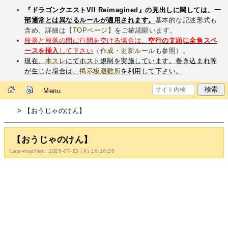
『ドラゴンクエストVII Reimagined』の見出しに関しては、一
部通常とは異なるルールが適用されます。
基本的な記述形式も
含め、詳細は
【TOPページ】
をご確認願います。
段落と段落の間に行間を空ける場合は、
空行の文頭に全角スペ
ースを挿入
して下さい
（
作成・更新ルール
も参照）。
現在、
本スレ
にてホスト規制を実施しています。巻き込まれ等
が生じた場合は、
掲示板避難所
を利用して下さい。
Menu
> 【おうじゃのけん】
【おうじゃのけん】
Last-modified: 2026-07-23 (木) 18:16:28