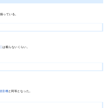
が揃っている。
改二
は載らないくらい。
。
聴音機
と同等となった。