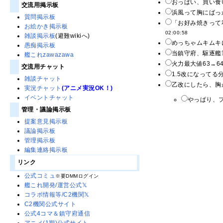
おっぱい、買い食
交流用掲示板
浜風って胸にばっ
質問掲示板
「お好み焼きって
お絵かき掲示板
02:00:58
雑談掲示板
(避難wikiへ)
めっちゃムキムキに
愚痴掲示板
当鎮守府、駆逐艦筆
艦これzawazawa
火力最大値63→6
交流用チャット
1.5改になって
雑談チャット
乙改にしたら、胸
実況チャット
(アニメ実況OK！)
イベントチャット
やっぱり、
管理・議論掲示板
提案意見掲示板
議論掲示板
管理掲示板
編集連絡掲示板
リンク
公式コミュ
※要DMMログイン
艦これ開発/運営公式𝕏
コラボ情報等/C2機関𝕏
C2機関公式サイト
公式4コマ＆鎮守府通信