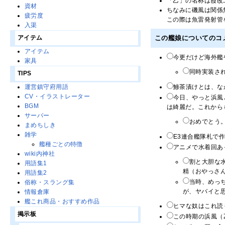
「乙」の名称は霞改
資材
ちなみに磯風は関係
疲労度
この際は魚雷発射管
入渠
アイテム
この艦娘についてのコ
アイテム
今更だけど海外艦
家具
同時実装さ
TIPS
鯵茶漬けとは、な
運営鎮守府用語
CV・イラストレーター
今日、やっと浜風
BGM
は綺麗だ。これからも
サーバー
おめでとう
まめちしき
雑学
E3連合艦隊札で
艦種ごとの特徴
アニメで水着回あ
wiki内神社
割と大胆な
用語集1
精（おやっさん
用語集2
当時、めっ
俗称・スラング集
が、ヤバイと思い
情報倉庫
艦これ商品・おすすめ作品
ヒマな奴はこれ読
掲示板
この時期の浜風（