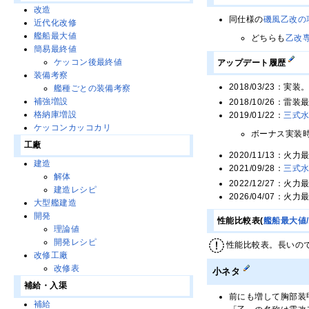
改造
同仕様の
磯風乙改の
近代化改修
艦船最大値
どちらも
乙改
簡易最終値
ケッコン後最終値
アップデート履歴
装備考察
2018/03/23：実装
艦種ごとの装備考察
補強増設
2018/10/26：雷
格納庫増設
2019/01/22：
三式
ケッコンカッコカリ
ボーナス実装
工廠
2020/11/13：火
建造
2021/09/28：
三式
解体
2022/12/27：火
建造レシピ
2026/04/07：火
大型艦建造
開発
性能比較表(
艦船最大値
理論値
開発レシピ
性能比較表。長いの
改修工廠
改修表
小ネタ
補給・入渠
前にも増して胸部装
補給