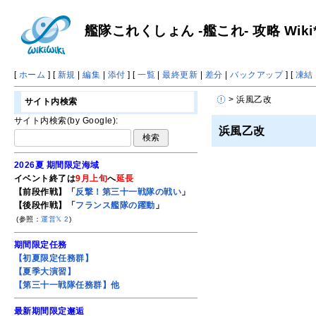
艦隊これくしょん -艦これ- 攻略 Wiki
[
ホーム
] [
新規
|
編集
|
添付
] [
一覧
|
最終更新
|
差分
|
バックアップ
] [
凍結
> 浜風乙改
サイト内検索
サイト内検索(by Google):
浜風乙改
2026夏 期間限定海域
イベント終了は
9月上旬
へ
延長
【前段作戦】「
反撃！第三十一戦隊の戦い
」
【後段作戦】「
フランス艦隊の躍動
」
(参照：
運営𝕏
2
)
期間限定任務
【初夏限定任務群】
【夏季大演習】
【第三十一戦隊任務群】他
最新期間限定邂逅