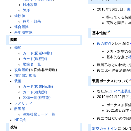
対地攻撃
2018年3月23日、
磯
陣形
経験値
持ってくる装
称号・戦果
実装と同日に
連合艦隊
基地航空隊
基本性能
図鑑
改の時点
と比べ耐久
艦船
火力・対空の
カード(図鑑No順)
基本的な点は
カード(艦種別)
艦娘名一覧
磯風乙改との比較で
改造艦船
(※図鑑非登録艦)
改に比べ弾薬消費が
期間限定艦船
装備ボーナスについて
装備
カード(図鑑No.順)
なぜか
12.7cm連装
カード(種類別)
2019年01月22日
装備一覧(種類別)
レアリティ
ボーナス加算
敵艦船
2021/09
深海棲艦カード一覧
改二ではないので陽
NPC娘
改装
対空カットイン
につい