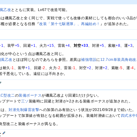
風乙改
とともに実装。Lv67で改造可能。
備は磯風乙改と全く同じで、実戦で使っても改修の素材にしても都合のいい3品
本艦が必要となる任務『
改装「第十七駆逐隊」、再編始め！
』が追加された。
+1
、装甲
+5
、回避
+1
、火力
+15
、雷装
+4
、
対空
+33
、対潜
+5
、索敵
+8
、運
+3
。
強化が中心という点は磯風乙改と同じ。
磯風乙改
とほぼ同じなのであちらを参照。差異は
補強増設
に
12.7cm単装高角砲
は耐久
-1
、装甲
+1
、回避
-2
、火力
-2
、雷装
-1
、対空
+2
、対潜
+2
、索敵
-5
、運
-4
若干悪化している。遠征には不向きか。
砲C型改二
の
装備ボーナス
が磯風乙改より回避1だけ少ない。
アップデートで
三ソ
装備時に回避と対潜が+2される装備ボーナスが追加された。
値は、
対潜先制爆雷攻撃
への加算のみ有効という状況が2021/09/28まで続いた。
/28アップデートで加算値が有効となる範囲が拡張され、装備対潜値において
四式水中
炎型改二と装備ボーナスが異なる。
て