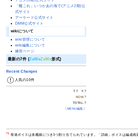
アニメ(1期)公式サイト
「艦これ」いつかあの海で(アニメ2期)公
式サイト
アーケード公式サイト
DMM公式サイト
wikiについて
wiki管理について
wiki編集について
練習ページ
最新の7件 (
ZaWa
ZaWa
形式)
Recent Changes
人気の10件
T.
?
Y.
?
NOW.
?
TOTAL.
?
〔
MENU編集
〕
*1
母港ボイスは各艦娘につき3つ割り当てられています。「詳細」ボイスは編成画