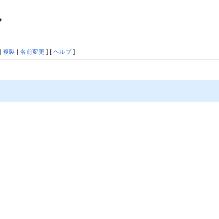
*
|
複製
|
名前変更
] [
ヘルプ
]