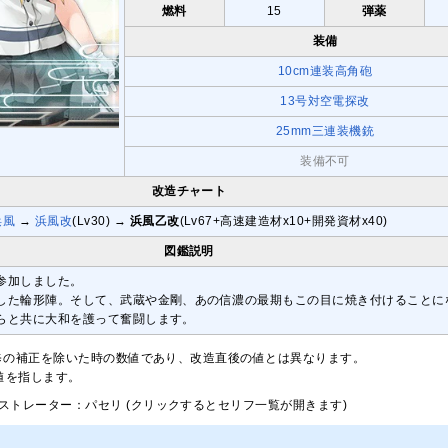
燃料
15
弾薬
装備
10cm連装高角砲
13号対空電探改
25mm三連装機銃
装備不可
改造チャート
浜風
→
浜風改
(Lv30) →
浜風乙改
(Lv67+高速建造材x10+開発資材x40)
図鑑説明
参加しました。
した輪形陣。そして、武蔵や金剛、あの信濃の最期もこの目に焼き付けることに
らと共に大和を護って奮闘します。
修の補正を除いた時の数値であり、改造直後の値とは異なります。
大値を指します。
ストレーター：パセリ (クリックするとセリフ一覧が開きます)