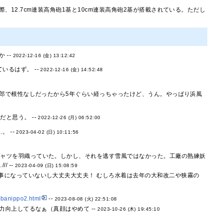
、12.7cm連装高角砲1基と10cm連装高角砲2基が搭載されている。ただし
 --
2022-12-16 (金) 13:12:42
るはず。 --
2022-12-16 (金) 14:52:48
郎で根性なしだったから5年ぐらい経っちゃったけど、うん。やっぱり浜風
と思う。 --
2022-12-26 (月) 06:52:00
 --
2023-04-02 (日) 10:11:56
シャツを羽織っていた。しかし、それを逃す雪風ではなかった。工廠の熟練妖
 --
2023-04-09 (日) 15:08:59
事になっていないし大丈夫大丈夫！ むしろ水着は去年の大和改二や狭霧の
hibanippo2.html
--
2023-08-08 (火) 22:51:08
向上してるなぁ（真顔はやめて --
2023-10-26 (木) 19:45:10