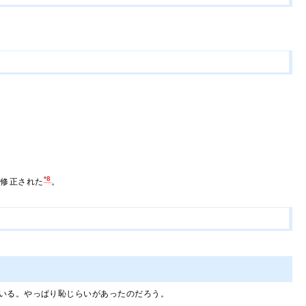
*8
上方修正された
。
いる。やっぱり恥じらいがあったのだろう。