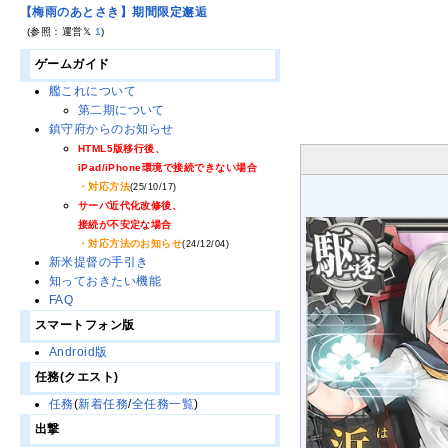
【梅雨のあとさき】期間限定邂逅
(参照：運営𝕏
1
)
ゲームガイド
艦これについて
第二期について
鎮守府からのお知らせ
HTML5版移行後、
iPad/iPhone環境で接続できない場合
・対応方法
(25/10/17)
サーバ近代化改修後、
接続が不安定な場合
・対応方法のお知らせ
(24/12/04)
新米提督の手引き
知っておきたい機能
FAQ
スマートフォン版
Android版
任務(クエスト)
任務
(
新着任務
/
全任務一覧
)
出撃