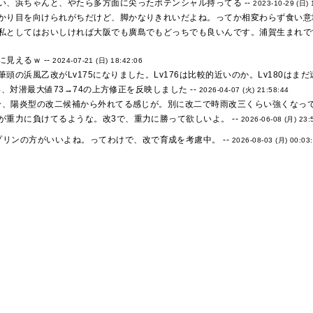
い、浜ちゃんと、やたら多方面に尖ったポテンシャル持ってる --
2023-10-29 (日) 
かり目を向けられがちだけど、脚かなりきれいだよね。ってか相変わらず食い意地
私としてはおいしければ大阪でも廣島でもどっちでも良いんです。浦賀生まれで
見えるｗ --
2024-07-21 (日) 18:42:06
頭の浜風乙改がLv175になりました。Lv176は比較的近いのか。Lv180はまだ遠
4、対潜最大値73→74の上方修正を反映しました --
2026-04-07 (火) 21:58:44
る分、陽炎型の改二候補から外れてる感じが。別に改二で時雨改三くらい強くなって
が重力に負けてるような。改3で、重力に勝って欲しいよ。 --
2026-06-08 (月) 23:
プリンの方がいいよね。ってわけで、改で育成を考慮中。 --
2026-08-03 (月) 00:03