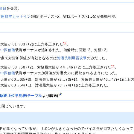
項目
を参照。
専用対空カットイン
(固定ボーナス+5、変動ボーナス×1.55)が発動可能。
。
*6
装最大値が 81→83 (+2)に上方修正された
。
水中探信儀
装備ボーナスが追加された、装備時に回避+2、対潜+2。
時点で対潜加算値が有効となるのは
対潜先制爆雷攻撃
のみだった。
*7
力最大値が 58→60 (+2)、索敵最大値が 44→46 (+2)に上方修正された
。
水中探信儀
装備ボーナスの加算値が対潜火力に反映されるようになった。
力最大値が60→63(+3)、対潜最大値が72→73(+1)、索敵最大値が46→47(+1)に
力最大値が63→64(+1)、対潜最大値が73→74(+1)に上方修正された。
/駆逐上位早見表/テーブル
より転送)
で閉じています。
甲が厚くなっているが、リボンが大きくなったのでパイスラが目立たなくなって