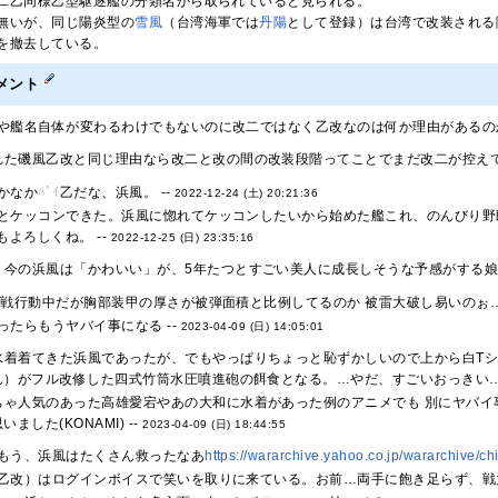
二乙同様乙型駆逐艦の分類名から取られていると見られる。
無いが、同じ陽炎型の
雪風
（台湾海軍では
丹陽
として登録）は台湾で改装される際
を撤去している。
メント
や艦名自体が変わるわけでもないのに改二ではなく乙改なのは何か理由があるのか
れた磯風乙改と同じ理由なら改二と改の間の改装段階ってことでまだ改二が控えてい
かなか
ﾊﾟｲ
乙だな、浜風。 --
2022-12-24 (土) 20:21:36
とケッコンできた。浜風に惚れてケッコンしたいから始めた艦これ、のんびり野
よろしくね。 --
2022-12-25 (日) 23:35:16
。今の浜風は「かわいい」が、5年たつとすごい美人に成長しそうな予感がする娘だ
作戦行動中だが胸部装甲の厚さが被弾面積と比例してるのか 被雷大破し易いのぉ…。
ったらもうヤバイ事になる --
2023-04-09 (日) 14:05:01
水着着てきた浜風であったが、でもやっぱりちょっと恥ずかしいので上から白T
）がフル改修した四式竹筒水圧噴進砲の餌食となる。…やだ、すごいおっきい…///
ちゃ人気のあった高雄愛宕やあの大和に水着があった例のアニメでも 別にヤバイ
ました(KONAMI) --
2023-04-09 (日) 18:44:55
もう、浜風はたくさん救ったなあ
https://wararchive.yahoo.co.jp/wararchive/c
乙改）はログインボイスで笑いを取りに来ている。お前…両手に飽き足らず、戦力