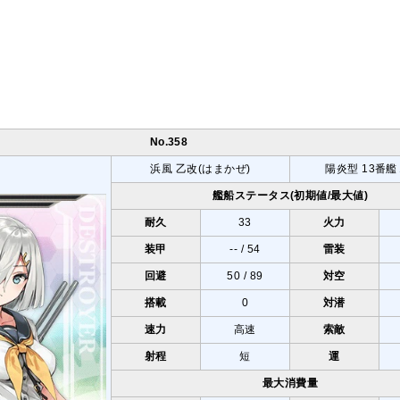
No.358
浜風 乙改(はまかぜ)
陽炎型 13番艦
艦船ステータス(初期値/最大値)
耐久
33
火力
装甲
-- / 54
雷装
回避
50 / 89
対空
搭載
0
対潜
速力
高速
索敵
射程
短
運
最大消費量