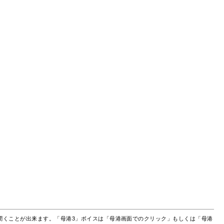
聞くことが出来ます。「母港3」ボイスは「母港画面でのクリック」もしくは「母港