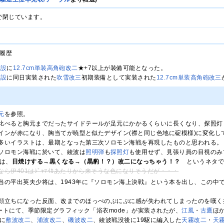
で閉じています。
履歴
増設
に
12.7cm単装高角砲改二
★+7以上が装備可能となった。
増設
に同日実装された
吹雪改三
初期装備として実装された
12.7cm単装高角砲改三
元
を参照。
比べると胸元までだったサイドテールが足元にかかるくらいに長くなり、探照灯
インが赤になり、胸当てが暁型と似たデザイン(襟と同じ色地に碇模様)に変化し
多いイラストは、最期となった第三次ソロモン海戦を再現したものと思われる。
ソロモン海戦に於いて、綾波は
照明弾
も
探照灯
も使用せず、見張り員の目視のみ
では、
日焼けする
→
黒くなる
→
（黒豹！？）改二になっちゃう！？
というネタ
ら伊401はｼﾞｬﾏｲｶあたりから来そうな色になりそうだが・・・
当の平出英夫少将は、1943年に『ソロモン海上決戦』という本を出し、この中
顔立ちになった反面、改までのほっぺのぷにぷに感が失われてしまったのを嘆く
ップデートにて、季節限定グラフィック「浴衣mode」が実装されたが、
江風
・
古鷹
ほ
でに
敷波改二
、
浦波改二
、
磯波改二
、綾波戦没後に19駆に編入した
天霧改二
・
天