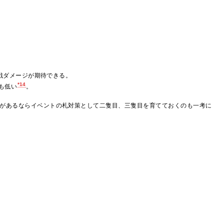
夜戦ダメージが期待できる。
*14
りも低い
。
があるならイベントの札対策として二隻目、三隻目を育てておくのも一考に