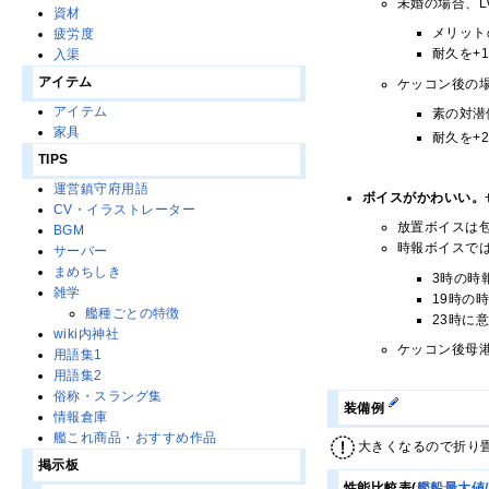
未婚の場合、L
資材
メリット
疲労度
耐久を+
入渠
アイテム
ケッコン後の場
アイテム
素の対潜
家具
耐久を+
TIPS
運営鎮守府用語
ボイスがかわいい。
CV・イラストレーター
放置ボイスは
BGM
時報ボイスで
サーバー
まめちしき
3時の時
雑学
19時の
艦種ごとの特徴
23時に
wiki内神社
ケッコン後母
用語集1
用語集2
俗称・スラング集
装備例
情報倉庫
艦これ商品・おすすめ作品
大きくなるので折り
掲示板
性能比較表(
艦船最大値