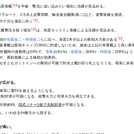
*10
高雷装艦
を中破・撃沈に追い込みたい場合に活躍が見込める。
・準下ルート、2-5水上反撃部隊、輸送連合艦隊(第二)など。連撃装備を推奨。
*11
力十分な場合に向く
。
*12
上艦撃沈を狙う場合
は、魚雷カットイン装備による活躍が見込める。
*13
頭の
初霜改二
・
時雨改二
らに比べ、魚雷1本分以上の夜戦火力差がある
。
の駆逐艦は夜戦キャップ(360)に到達しないため、綾波は上記の幸運艦より高い
随伴艦時の発動率は50%で、
雪風改
(61%)・
初霜改二
(60%)・
時雨改二
(58%)よ
や、夜戦装備による補助が効果的。
せずともカットインへの期待が可能で対水上艦の切り札となりうる。母港に余裕
が広がる。
で確実に運50を超えるようになる。
先制対潜が可能になる。砲撃火力と対潜火力を両立できる。
対潜値88。
四式ソナー1個で先制対潜
が可能となる。
る。いわゆる4n耐久から脱する。
が高い。