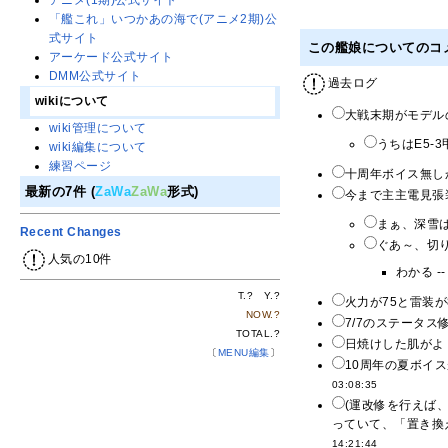
アニメ(1期)公式サイト
「艦これ」いつかあの海で(アニメ2期)公
式サイト
この艦娘についてのコ
アーケード公式サイト
DMM公式サイト
過去ログ
wikiについて
大戦末期がモデル
wiki管理について
うちはE5-
wiki編集について
練習ページ
十周年ボイス無し
最新の7件 (
ZaWa
ZaWa
形式)
今まで主主電見張
まぁ、深雪
Recent Changes
ぐあ～、切
人気の10件
わかる -
T.
?
Y.
?
火力が75と雷装が
NOW.
?
7/7のステータス修
TOTAL.
?
日焼けした肌がよ
〔
MENU編集
〕
10周年の夏ボイ
03:08:35
(運改修を行えば
っていて、「置き換
14:21:44