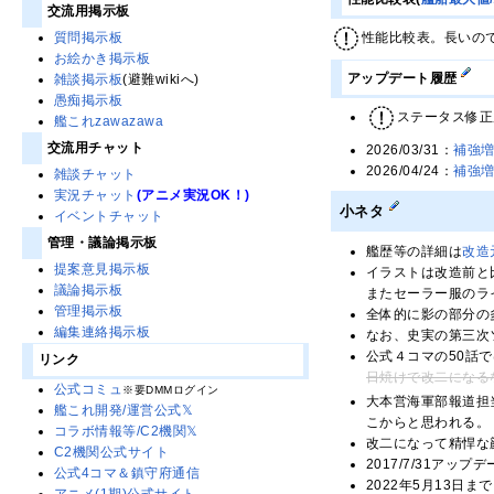
交流用掲示板
性能比較表。長いの
質問掲示板
お絵かき掲示板
アップデート履歴
雑談掲示板
(避難wikiへ)
愚痴掲示板
ステータス修正
艦これzawazawa
交流用チャット
2026/03/31：
補強
2026/04/24：
補強
雑談チャット
実況チャット
(アニメ実況OK！)
小ネタ
イベントチャット
管理・議論掲示板
艦歴等の詳細は
改造
提案意見掲示板
イラストは改造前と
議論掲示板
またセーラー服のラ
管理掲示板
全体的に影の部分の
編集連絡掲示板
なお、史実の第三次
公式４コマの50話
リンク
日焼けで改二になるな
公式コミュ
※要DMMログイン
大本営海軍部報道担
艦これ開発/運営公式𝕏
こからと思われる。
コラボ情報等/C2機関𝕏
改二になって精悍な
C2機関公式サイト
2017/7/31ア
公式4コマ＆鎮守府通信
2022年5月13日ま