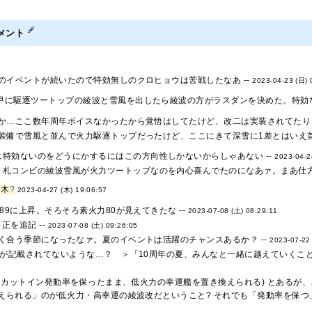
メント
のイベントが続いたので特効無しのクロヒョウは苦戦したなあ --
2023-04-23 (日) 
3甲に駆逐ツートップの綾波と雪風を出したら綾波の方がラスダンを決めた。特効
か…ここ数年周年ボイスなかったから覚悟はしてたけど、改二は実装されてたりし
装備で雪風と並んで火力駆逐トップだったけど、ここにきて深雪に1差とはいえ首
は特効ないのをどうにかするにはこの方向性しかないからしゃあない --
2023-04-2
り札コンビの綾波雪風が火力ツートップなのを内心喜んでたのになあァ。まあ仕方
-
木
?
2023-04-27 (木) 19:06:57
89に上昇。そろそろ素火力80が見えてきたな --
2023-07-08 (土) 08:29:11
正を追記 --
2023-07-08 (土) 09:26:05
く合う季節になったなァ。夏のイベントは活躍のチャンスあるか？ --
2023-07-22
スが記載されてないような…？ ＞「10周年の夏、みんなと一緒に越えていくこと
、カットイン発動率を保ったまま、低火力の幸運艦を置き換えられる) とあるが
えられる」のが低火力・高幸運の綾波改だということ? それでも「発動率を保つ」