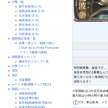
出撃一覧
鎮守府海域 (1-X)
南西諸島海域 (2-X)
北方海域 (3-X)
南西海域 (7-X)
西方海域 (4-X)
南方海域 (5-X)
中部海域 (6-X)
期間限定海域一覧
反撃！第三十一戦隊の戦い
L'Élan de la Flotte Française
-フランス艦隊の躍動-
期間限定ドロップ
継続中のドロップ一覧
出撃ドロップ
特型駆逐艦、綾波です。
演習
改良吹雪型の1番艦なん
遠征
第三次ソロモン海海戦で
支援艦隊
頑張ります！
ルート分岐
(
索敵スコア
/
速力
)
戦闘について
※初期値はLvや近代化改
弾着観測射撃
最大値はLv99の時の最
夜戦(攻撃分類)
CV：東山奈央、イラ
航空戦
(
熟練度
/
対空砲火
)
対潜攻撃
(
先制対潜
)