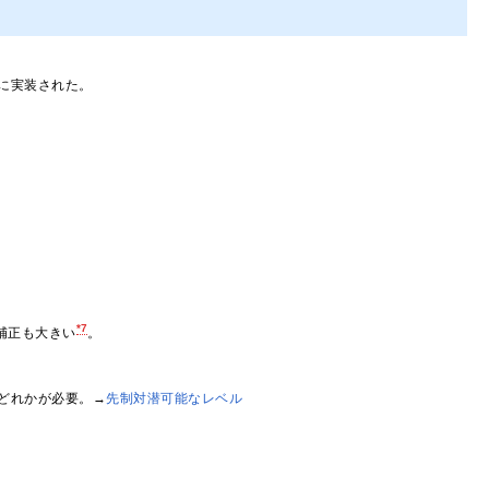
に実装された。
*7
補正も大きい
。
 のどれかが必要。→
先制対潜可能なレベル