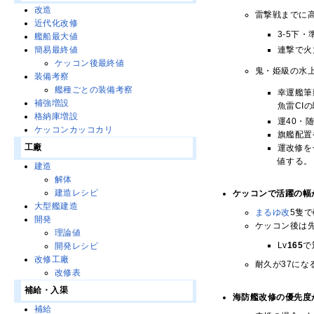
改造
雷撃戦までに
近代化改修
3-5下
艦船最大値
連撃で火
簡易最終値
ケッコン後最終値
鬼・姫級の水
装備考察
艦種ごとの装備考察
幸運艦筆
補強増設
魚雷CI
格納庫増設
運40・
ケッコンカッコカリ
旗艦配置
工廠
運改修を
値する。
建造
解体
建造レシピ
ケッコンで活躍の幅
大型艦建造
まるゆ改
5隻
開発
ケッコン後は
理論値
Lv
165
で
開発レシピ
改修工廠
耐久が37にな
改修表
補給・入渠
海防艦改修の優先度
補給