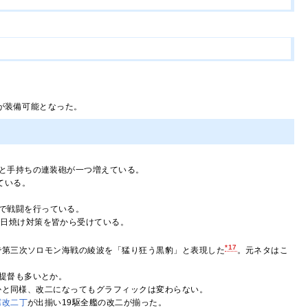
が装備可能となった。
と手持ちの連装砲が一つ増えている。
ている。
で戦闘を行っている。
で日焼け対策を皆から受けている。
*17
で第三次ソロモン海戦の綾波を「猛り狂う黒豹」と表現した
。元ネタはこ
提督も多いとか。
かと同様、改二になってもグラフィックは変わらない。
霧改二丁
が出揃い19駆全艦の改二が揃った。