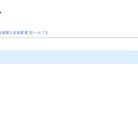
*
|
複製
|
名前変更
] [
ヘルプ
]