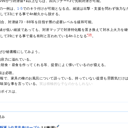
v99かつ対潜値+
1
以上ならば、四式ソナー×3で先制対潜が可能。
の一例は、
1-5
でのキラ付けが可能となる点。綾波は出撃・支援を問わず強力な
1して33にする事で4n耐久から脱する。
合、対潜値73・88等を目指す際の必要レベルを緩和可能。
値が低い綾波であっても、対潜マップで対潜特化艦を置き換えて対水上火力を確
*15
2して39にする事で最も有利と言われている4n-1となる
。
ぜひ秘書艦にしてみよう。
包容力に溢れている。
は朝食・昼食を作ってくれる等、提督によく懐いているのが窺える。
報は必聴。
時報で、家具の檜のお風呂について語っている。持っていない提督も雰囲気だけ
意味深な事を言っている。
実は積極的な子なのかもしれない
港ボイスは、
提督を「あなた」と呼んでくれる唯一のボイスである。綾波をLv1
畳み
/駆逐上位早見表/テーブル
より転送)