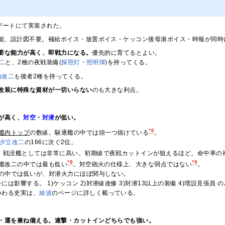
ップデートにて実装された。
能、設計図不要。補給ボイス・放置ボイス・ケッコン後母港ボイス・時報が同時
要な能力が高く、即戦力になる。
優先的に育てるとよい。
改二
と、2種の夜戦装備(
探照灯
・
照明弾
)を持ってくる。
内改二
も後者2種を持ってくる。
改装に特殊な資材が一切いらない
のも大きな利点。
が高く、
対空
・
対潜
が低い。
*6
艦内トップ
の数値。駆逐艦の中では頭一つ抜けている
。
夕立改二
の166に次ぐ2位。
：戦没艦としては非常に高い。初期値で夜戦カットインが狙えるほど。命中率の
*8
*9
逐艦改二の中では最も低い
。対空砲火の仕様上、大きな弱点ではない
。
二の中では低いが、対潜火力にほぼ関与しない。
には影響する。 1)ケッコン 2)対潜値改修 3)対潜13以上の装備 4)増設見張員
つわる史実は、
綾波
のページに詳しく載っている。
・運を兼ね備える。連撃・カットインどちらでも強い。