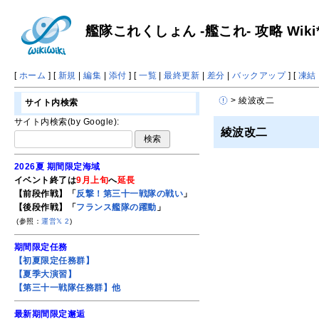
艦隊これくしょん -艦これ- 攻略 Wiki
[
ホーム
] [
新規
|
編集
|
添付
] [
一覧
|
最終更新
|
差分
|
バックアップ
] [
凍結
> 綾波改二
サイト内検索
サイト内検索(by Google):
綾波改二
2026夏 期間限定海域
イベント終了は
9月上旬
へ
延長
【前段作戦】「
反撃！第三十一戦隊の戦い
」
【後段作戦】「
フランス艦隊の躍動
」
(参照：
運営𝕏
2
)
期間限定任務
【初夏限定任務群】
【夏季大演習】
【第三十一戦隊任務群】他
最新期間限定邂逅