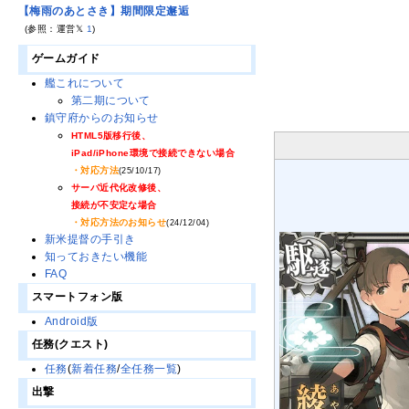
【梅雨のあとさき】期間限定邂逅
(参照：運営𝕏
1
)
ゲームガイド
艦これについて
第二期について
鎮守府からのお知らせ
HTML5版移行後、
iPad/iPhone環境で接続できない場合
・対応方法
(25/10/17)
サーバ近代化改修後、
接続が不安定な場合
・対応方法のお知らせ
(24/12/04)
新米提督の手引き
知っておきたい機能
FAQ
スマートフォン版
Android版
任務(クエスト)
任務
(
新着任務
/
全任務一覧
)
出撃