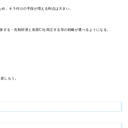
ため、キラ付けの手段が増える利点は大きい。
保する・先制対潜と魚雷CIを両立する等の戦略が選べるようになる。
は楽しもう。
00まで育て上げた提督へのご褒美であろう。