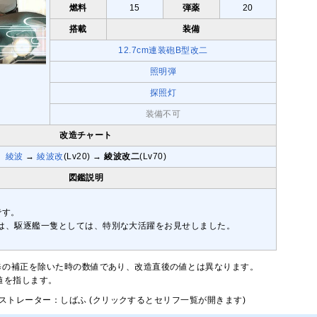
燃料
15
弾薬
20
搭載
装備
12.7cm連装砲B型改二
照明弾
探照灯
装備不可
改造チャート
綾波
→
綾波改
(Lv20) →
綾波改二
(Lv70)
図鑑説明
です。
は、駆逐艦一隻としては、特別な大活躍をお見せしました。
修の補正を除いた時の数値であり、改造直後の値とは異なります。
大値を指します。
ストレーター：しばふ (クリックするとセリフ一覧が開きます)