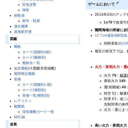
ゲームにおいて
対地攻撃
陣形
2014/6/20のア
経験値
称号・戦果
Lv70
で改造可
連合艦隊
難関海域の突破に必
基地航空隊
12.7cm連装砲B型
図鑑
同時実装の
川
艦船
最近の状況下では、
カード(図鑑No順)
カード(艦種別)
艦娘名一覧
火力
・
夜戦火力
・
運
改造艦船
(※図鑑非登録艦)
期間限定艦船
火力
76
：
駆逐
装備
夜戦火力
165
:
カード(図鑑No.順)
運(初期値)
40
カード(種類別)
対空 52：駆
装備一覧(種類別)
対潜 63：改
レアリティ
先制対潜の条件
敵艦船
火力・運にま
深海棲艦カード一覧
NPC娘
改装
高い火力・夜戦火力