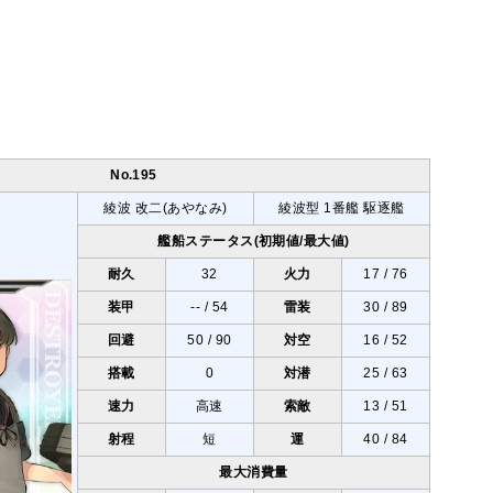
No.195
綾波 改二(あやなみ)
綾波型 1番艦 駆逐艦
艦船ステータス(初期値/最大値)
耐久
32
火力
17 / 76
装甲
-- / 54
雷装
30 / 89
回避
50 / 90
対空
16 / 52
搭載
0
対潜
25 / 63
速力
高速
索敵
13 / 51
射程
短
運
40 / 84
最大消費量