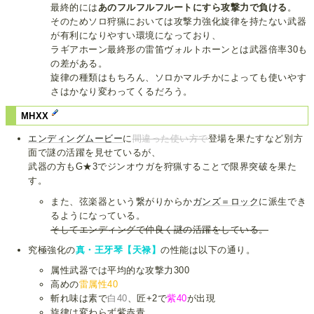
最終的には
あのフルフルフルートにすら攻撃力で負ける
。
そのためソロ狩猟においては攻撃力強化旋律を持たない武器
が有利になりやすい環境になっており、
ラギアホーン最終形の雷笛ヴォルトホーンとは武器倍率30も
の差がある。
旋律の種類はもちろん、ソロかマルチかによっても使いやす
さはかなり変わってくるだろう。
MHXX
エンディングムービー
に
間違った使い方で
登場を果たすなど別方
面で謎の活躍を見せているが、
武器の方もG★3でジンオウガを狩猟することで限界突破を果た
す。
また、弦楽器という繋がりからか
ガンズ＝ロック
に派生でき
るようになっている。
そしてエンディングで仲良く謎の活躍をしている。
究極強化の
真・王牙琴【天禄】
の性能は以下の通り。
属性武器では平均的な攻撃力300
高めの
雷属性40
斬れ味は素で
白40
、匠+2で
紫40
が出現
旋律は変わらず紫赤青