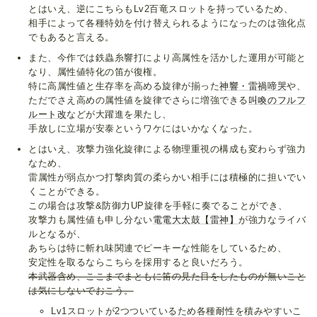
とはいえ、逆にこちらもLv2百竜スロットを持っているため、
相手によって各種特効を付け替えられるようになったのは強化点
でもあると言える。
また、今作では鉄蟲糸響打により高属性を活かした運用が可能と
なり、属性値特化の笛が復権。
特に高属性値と生存率を高める旋律が揃った
神響・雷禍啼哭
や、
ただでさえ高めの属性値を旋律でさらに増強できる
叫喚のフルフ
ルート改
などが大躍進を果たし、
手放しに立場が安泰というワケにはいかなくなった。
とはいえ、攻撃力強化旋律による物理重視の構成も変わらず強力
なため、
雷属性が弱点かつ打撃肉質の柔らかい相手には積極的に担いでい
くことができる。
この場合は攻撃&防御力UP旋律を手軽に奏でることができ、
攻撃力も属性値も申し分ない
電電大太鼓【雷神】
が強力なライバ
ルとなるが、
あちらは特に斬れ味関連でピーキーな性能をしているため、
安定性を取るならこちらを採用すると良いだろう。
本武器含め、ここまでまともに笛の見た目をしたものが無いこと
は気にしないでおこう。
Lv1スロットが2つついているため各種耐性を積みやすいこ