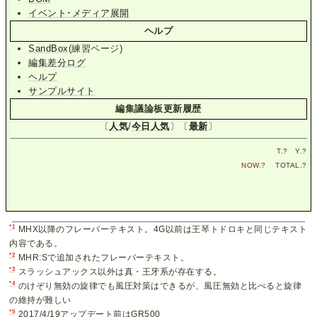
イベント･メディア展開
ヘルプ
SandBox
(練習ページ)
編集差分ログ
ヘルプ
サンプルサイト
編集議論板更新履歴
〔
人気
/
今日人気
〕〔
最新
〕
T.
?
Y.
?
NOW.
?
TOTAL.
?
*1
MHX以降のフレーバーテキスト。4G以前は王琴トドロキと同じテキスト
内容である。
*2
MHR:Sで追加されたフレーバーテキスト。
*3
スラッシュアックス以外は真・王牙系が存在する。
*4
のけぞり無効の旋律でも風圧対策はできるが、風圧無効と比べると旋律
の維持が難しい
*5
2017/4/19アップデート前はGR500