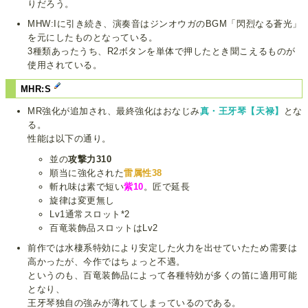
りだろう。
MHW:Iに引き続き、演奏音はジンオウガのBGM「閃烈なる蒼光」
を元にしたものとなっている。
3種類あったうち、R2ボタンを単体で押したとき聞こえるものが
使用されている。
MHR:S
MR強化が追加され、最終強化はおなじみ
真・王牙琴【天禄】
とな
る。
性能は以下の通り。
並の
攻撃力310
順当に強化された
雷属性38
斬れ味は素で短い
紫10
。匠で延長
旋律は変更無し
Lv1通常スロット*2
百竜装飾品スロットはLv2
前作では水棲系特効により安定した火力を出せていたため需要は
高かったが、今作ではちょっと不遇。
というのも、百竜装飾品によって各種特効が多くの笛に適用可能
となり、
王牙琴独自の強みが薄れてしまっているのである。