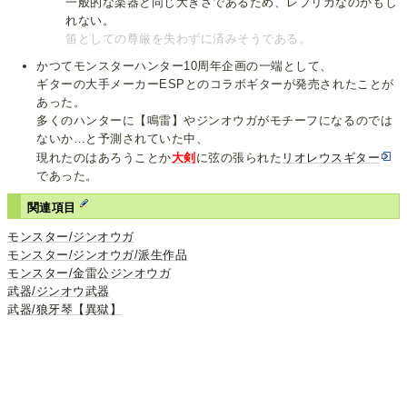
一般的な楽器と同じ大きさであるため、レプリカなのかもし
れない。
笛としての尊厳を失わずに済みそうである。
かつてモンスターハンター10周年企画の一端として、
ギターの大手メーカーESPとのコラボギターが発売されたことが
あった。
多くのハンターに【鳴雷】やジンオウガがモチーフになるのでは
ないか…と予測されていた中、
現れたのはあろうことか
大剣
に弦の張られた
リオレウスギター
であった。
関連項目
モンスター/ジンオウガ
モンスター/ジンオウガ/派生作品
モンスター/金雷公ジンオウガ
武器/ジンオウ武器
武器/狼牙琴【異獄】