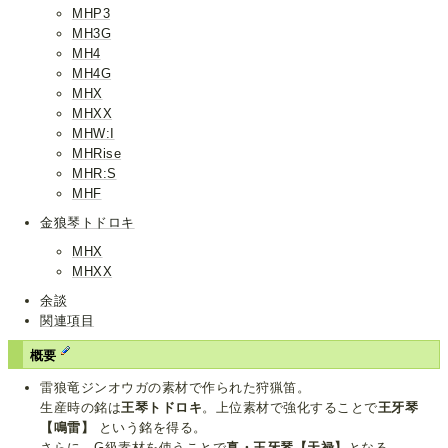
MHP3
MH3G
MH4
MH4G
MHX
MHXX
MHW:I
MHRise
MHR:S
MHF
金狼琴トドロキ
MHX
MHXX
余談
関連項目
概要
雷狼竜ジンオウガの素材で作られた狩猟笛。
生産時の銘は
王琴トドロキ
。上位素材で強化することで
王牙琴
【鳴雷】
という銘を得る。
さらに、G級素材を使うことで
真・王牙琴【天禄】
となる。