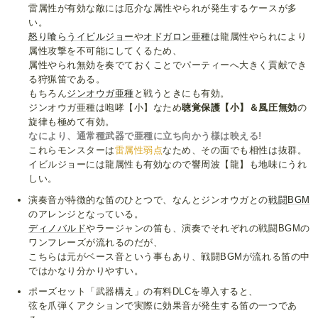
雷属性が有効な敵には厄介な属性やられが発生するケースが多
い。
怒り喰らうイビルジョー
や
オドガロン亜種
は龍属性やられにより
属性攻撃を不可能にしてくるため、
属性やられ無効を奏でておくことでパーティーへ大きく貢献でき
る狩猟笛である。
もちろん
ジンオウガ亜種
と戦うときにも有効。
ジンオウガ亜種は咆哮【小】なため
聴覚保護【小】＆風圧無効
の
旋律も極めて有効。
なにより、通常種武器で亜種に立ち向かう様は映える!
これらモンスターは
雷属性弱点
なため、その面でも相性は抜群。
イビルジョーには龍属性も有効なので響周波【龍】も地味にうれ
しい。
演奏音が特徴的な笛のひとつで、なんとジンオウガとの
戦闘BGM
のアレンジとなっている。
ディノバルド
やラージャンの笛も、演奏でそれぞれの戦闘BGMの
ワンフレーズが流れるのだが、
こちらは元がベース音という事もあり、戦闘BGMが流れる笛の中
ではかなり分かりやすい。
ポーズセット「武器構え」の有料DLCを導入すると、
弦を爪弾くアクションで実際に効果音が発生する笛の一つであ