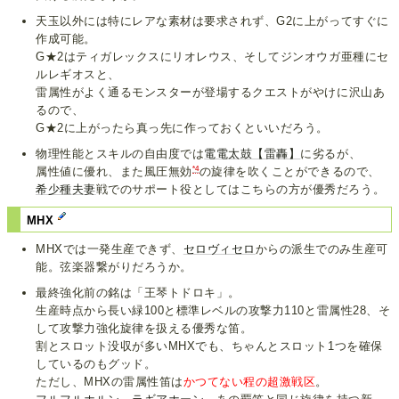
天玉以外には特にレアな素材は要求されず、G2に上がってすぐに
作成可能。
G★2はティガレックスにリオレウス、そしてジンオウガ亜種にセ
ルレギオスと、
雷属性がよく通るモンスターが登場するクエストがやけに沢山あ
るので、
G★2に上がったら真っ先に作っておくといいだろう。
物理性能とスキルの自由度では
電電太鼓【雷轟】
に劣るが、
*4
属性値に優れ、また風圧無効
の旋律を吹くことができるので、
希少種
夫妻
戦でのサポート役としてはこちらの方が優秀だろう。
MHX
MHXでは一発生産できず、
セロヴィセロ
からの派生でのみ生産可
能。弦楽器繋がりだろうか。
最終強化前の銘は「王琴トドロキ」。
生産時点から長い緑100と標準レベルの攻撃力110と雷属性28、そ
して攻撃力強化旋律を扱える優秀な笛。
割とスロット没収が多いMHXでも、ちゃんとスロット1つを確保
しているのもグッド。
ただし、MHXの雷属性笛は
かつてない程の超激戦区
。