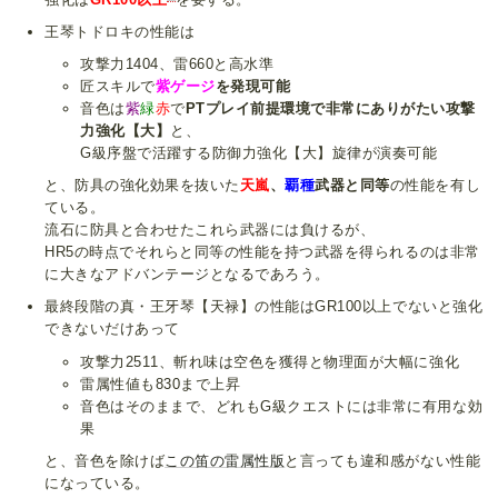
王琴トドロキの性能は
攻撃力1404、雷660と高水準
匠スキルで
紫ゲージ
を発現可能
音色は
紫
緑
赤
で
PTプレイ前提環境で非常にありがたい攻撃
力強化【大】
と、
G級序盤で活躍する防御力強化【大】旋律が演奏可能
と、防具の強化効果を抜いた
天嵐
、
覇種
武器と同等
の性能を有し
ている。
流石に防具と合わせたこれら武器には負けるが、
HR5の時点でそれらと同等の性能を持つ武器を得られるのは非常
に大きなアドバンテージとなるであろう。
最終段階の真・王牙琴【天禄】の性能はGR100以上でないと強化
できないだけあって
攻撃力2511、斬れ味は空色を獲得と物理面が大幅に強化
雷属性値も830まで上昇
音色はそのままで、どれもG級クエストには非常に有用な効
果
と、音色を除けば
この笛の雷属性版
と言っても違和感がない性能
になっている。