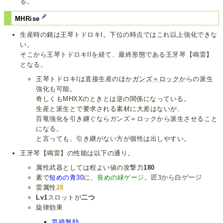
る。
MHRise
生産時の銘は王琴トドロキI。下位の時点ではこれ以上強化できな
い。
そこから王琴トドロキIIを経て、最終形態である王牙琴【鳴雷】
となる。
王琴トドロキIは直接生産のほか
ガンズ＝ロック
からの派生
強化も可能。
奇しくもMHXXのときとは逆の関係になっている。
生産と派生とで要求される素材に大差はないが、
百竜強化を引き継ぐならガンズ＝ロックから派生させること
になる。
と言っても、引き継がない方が個性は出しやすい。
王牙琴【鳴雷】の性能は以下の通り。
属性武器としては程よい値の攻撃力
180
素で
短めの青30
に、
長めの緑ゲージ
。
匠3から白ゲージ
雷属性
28
Lv1
スロットが
二つ
旋律効果
気絶無効