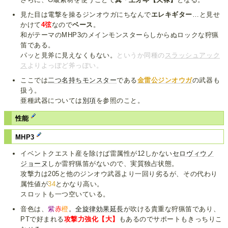
見た目は電撃を操るジンオウガにちなんで
エレキギター
…と見せ
かけて
4弦
なので
ベース
。
和がテーマのMHP3のメインモンスターらしからぬロックな狩猟
笛である。
パッと見斧に見えなくもない。
というか同種の
スラッシュアック
ス
よりよっぽど斧っぽい。
ここでは
二つ名持ちモンスター
である
金雷公ジンオウガ
の武器も
扱う。
亜種武器については
別項
を参照のこと。
性能
MHP3
イベントクエスト産を除けば雷属性が12しかない
セロヴィウノ
ジョーヌ
しか雷狩猟笛がないので、実質独占状態。
攻撃力は205と他のジンオウ武器より一回り劣るが、その代わり
属性値が
34
とかなり高い。
スロットも一つ空いている。
音色は、
紫
赤
橙
。
全旋律効果延長
が吹ける貴重な狩猟笛であり、
PTで好まれる
攻撃力強化【大】
もあるのでサポートもきっちりこ