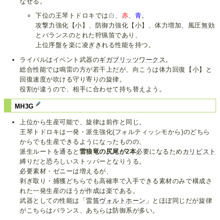
なせる。
下位の王琴トドロキでは
白
、
赤
、
青
。
攻撃力強化【小】、防御力強化【小】、体力増加、風圧無効
とバランスのとれた狩猟笛であり、
上位序盤を楽に凌ぎきれる性能を持つ。
ライバルはイベント武器の
ギガブリッツワークス
。
総合性能では鳴雷の方が若干上だが、向こうは体力回復【小】と
回復速度が吹ける守り寄りの旋律。
役割が違うので、相手に合わせて持ち替えよう。
MH3G
上位から生産可能で、旋律は前作と同じ。
王琴トドロキは一発・派生強化(フォルティッシモから)のどちら
からでも生産できるようになったものの、
派生ルートを通ると
雷狼竜の尻尾が2本
必要になるため
カリピスト
縛りだと恐ろしいストッパーとなりうる。
必要素材・ゼニーは増えるが、
剥ぎ取り・捕獲どちらでも高確率で入手できる素材のみで構成さ
れた一発生産のほうが作成は楽である。
武器としての性能は「
雷笛ヴォルトホーン
」とほぼ同じだが旋律
がこちらはバランス、あちらは防御系が多い。