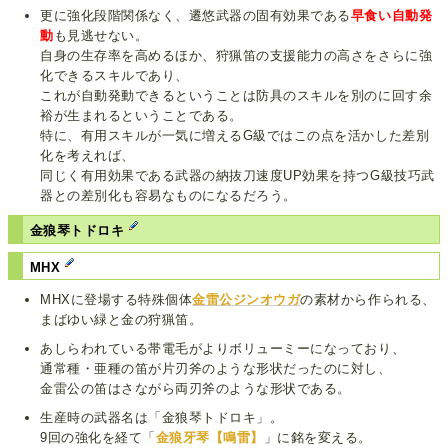
更に強化段階関係なく、遷悠武器の固有効果である
早食い自動発
動
も見逃せない。
自身の生存率を高めるほか、狩猟笛の支援能力の高さをさらに強
化できるスキルであり、
これが自動発動できるということは防具のスキルを別のに回す余
裕が生まれるということである。
特に、有用スキルが一気に増えるG級ではこの点を活かした差別
化を考えれば、
同じく有用効果である武器の納抜刀速度UP効果を持つG級技巧武
器との差別化も容易なものになるだろう。
金狼琴トドロキ
MHX
MHXに登場する特殊個体
金雷公ジンオウガ
の素材から作られる、
まばゆい緑と金の狩猟笛。
あしらわれている帯電毛がよりボリューミーになっており、
通常種・亜種の笛が片刃斧のような形状だったのに対し、
金雷公の笛はさながら両刃斧のような形状である。
生産時の武器名は「金狼琴トドロキ」。
9回の強化を経て「
金狼牙琴【鳴雷】
」に銘を変える。