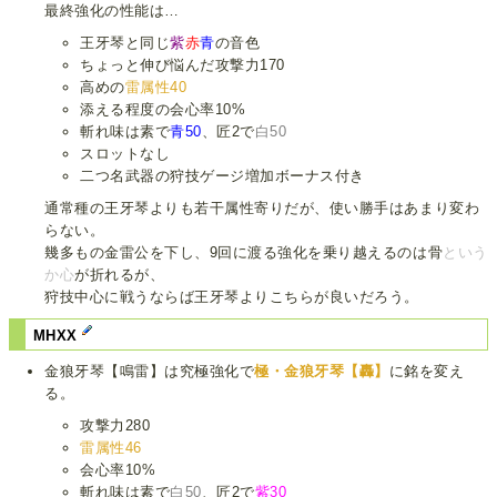
最終強化の性能は…
王牙琴と同じ
紫
赤
青
の音色
ちょっと伸び悩んだ攻撃力170
高めの
雷属性40
添える程度の会心率10%
斬れ味は素で
青50
、匠2で
白50
スロットなし
二つ名武器の狩技ゲージ増加ボーナス付き
通常種の王牙琴よりも若干属性寄りだが、使い勝手はあまり変わ
らない。
幾多もの金雷公を下し、9回に渡る強化を乗り越えるのは骨
という
か心
が折れるが、
狩技中心に戦うならば王牙琴よりこちらが良いだろう。
MHXX
金狼牙琴【鳴雷】は究極強化で
極・金狼牙琴【轟】
に銘を変え
る。
攻撃力280
雷属性46
会心率10%
斬れ味は素で
白50
、匠2で
紫30