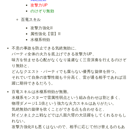
攻撃力UP
のけぞり無効
百竜スキル
攻撃力強化II
属性強化【雷】II
水棲系特効
不意の事故を防止できる気絶無効に、
パーティ全体の火力を底上げできる攻撃力UP、
味方を怯ませる心配がなくなり遠慮なく三音演奏を行えるのけぞ
り無効と、
どんなクエスト・パーティでも腐らない優秀な旋律を持つ。
それでいて自身の攻撃性能も十分高く、雷が通る相手であれば活
躍に期待できるだろう。
百竜スキルは水棲系特効が無難。
水棲系モンスターで雷属性弱点という組み合わせは割と多く、
物理ダメージ1.1倍という強力な火力スキルはありがたい。
気絶無効の旋律を吹くことができる点も合わせると、
対
イソネミクニ
戦などでは八面六臂の大活躍をしてくれるかもし
れない。
攻撃力強化IIも悪くはないので、相手に応じて付け替えるのもあ