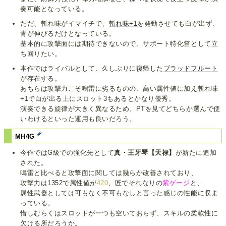
奏可能となっている。
ただ、斬れ味がイマイチで、
斬れ味+1
を発動させても白が出ず、
青が伸びるだけとなっている。
基本的に攻撃面には期待できないので、サポート特化笛として立
ち回りたい。
本作ではライバルとして、久しぶりに復帰した
ブラッドフルート
が存在する。
あちらは攻撃力こそ鳴雷に劣るものの、高い属性値に加え斬れ味
+1で白が出る上にスロット3もあるとかなり優秀。
演奏できる旋律が大きく異なるため、PTを見てどちらか選んで使
いわけるといった運用も良いだろう。
MH4G
今作ではG級での強化先として
真・王牙琴【天禄】
が新たに追加
された。
鳴雷と比べると攻撃面に関しては幾らか改善されており、
攻撃力は1352で属性値が
420
、匠でそれなりの
紫ゲージ
と、
属性武器としては可もなく不可もなしと言った感じの性能に収ま
っている。
惜しむらくはスロットが一つも空いておらず、スキルの柔軟性に
欠ける所だろうか。