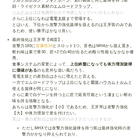
フルフルホルン
、
ラギアホーン
、あの覇笛と同じ旋律を持つ新
顔・ライゼクス素材の
エムロードフラップ
。
ベルナル
はほぼ無属性なので考慮しなくていいかもしれない
さらに上位になれば
電電太鼓
まで登場する。
とはいえ、下位から攻撃力強化旋律を扱えるのは王牙笛のみであ
るため、使い勝手はかなり良い。
最終強化は王牙琴【鳴雷】。
攻撃力180に
雷属性34
とスロット1つ。音色はMH4から据え置き。
斬れ味は素で青30、匠+2で白40が出るため殴り性能もなかなか優
秀。
食事システム
の変更によって、
上位終盤になっても体力増加旋律
に価値がある
のも意外な追い風だろう。
電電太鼓との差別点はさらに増えたと言える。
一方でエムロードフラップは上位になると
覇笛ハウカムトルム
と
使える旋律が同じになり、
さらに素で白ゲージを持つ上に匠で延長可能という凄まじい斬れ
味を誇る強敵となる。
あちらは攻撃力強化が【小】であるため、王牙琴は攻撃力強化
【大】や体力増加で差を付けたい。
実は一番の差別点は旋律表示の小ささだったりするが。
ただしMHXでは攻撃力強化旋律を持つ笛は最終強化時の攻
撃力がかなり抑えられており、