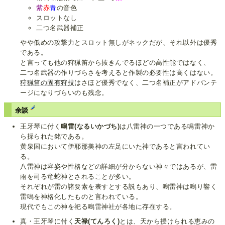
紫
赤
青
の音色
スロットなし
二つ名武器補正
やや低めの攻撃力とスロット無しがネックだが、それ以外は優秀
である。
と言っても他の狩猟笛から抜きんでるほどの高性能ではなく、
二つ名武器の作りづらさを考えると作製の必要性は高くはない。
狩猟笛の固有狩技
はさほど優秀でなく、二つ名補正がアドバンテ
ージになりづらいのも残念。
余談
王牙琴に付く
鳴雷(なるいかづち)
は八雷神の一つである鳴雷神か
ら採られた銘である。
黄泉国において伊耶那美神の左足にいた神であると言われてい
る。
八雷神は容姿や性格などの詳細が分からない神々ではあるが、雷
雨を司る竜蛇神とされることが多い。
それぞれが雷の諸要素を表すとする説もあり、鳴雷神は鳴り響く
雷鳴を神格化したものと言われている。
現代でもこの神を祀る鳴雷神社が各地に存在する。
真・王牙琴に付く
天禄(てんろく)
とは、天から授けられる恵みの