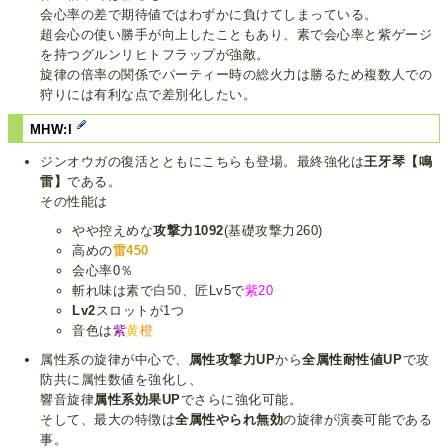
会心率の差で期待値ではわずかに負けてしまっている。
超会心の使い勝手が向上したこともあり、素で会心率と紫ゲージ
を持つグルンリヒトフラップが強敵。
旋律の倍率の関係でパーティー時の総火力は勝るため複数人での
狩りには有利な点で差別化したい。
MHW:I
ジンオウガの復活とともにこちらも登場。最終強化は
王牙琴【鳴
雷】
である。
その性能は
やや控えめな
攻撃力1092
(基礎攻撃力260)
高めの
雷450
会心率0％
斬れ味は素で
白50
、匠Lv5で
紫20
Lv2
スロットが1つ
音色は
紫
黄
橙
属性系の旋律が中心で、
属性攻撃力UP
から
全属性耐性値UP
で攻
防共に属性数値を強化し、
響音旋律
属性系効果UP
でさらに強化可能。
そして、最大の特徴は
全属性やられ無効
の旋律が演奏可能である
事。