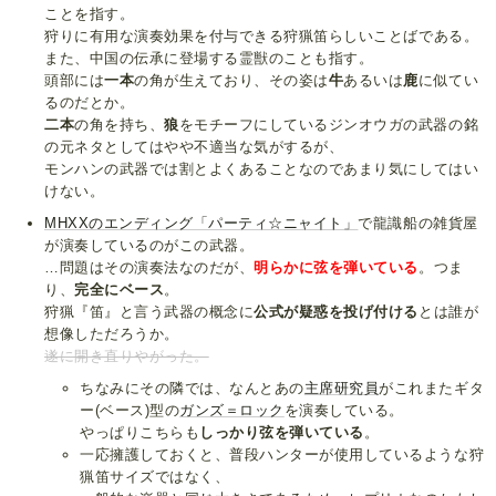
ことを指す。
狩りに有用な演奏効果を付与できる狩猟笛らしいことばである。
また、中国の伝承に登場する霊獣のことも指す。
頭部には
一本
の角が生えており、その姿は
牛
あるいは
鹿
に似てい
るのだとか。
二本
の角を持ち、
狼
をモチーフにしているジンオウガの武器の銘
の元ネタとしてはやや不適当な気がするが、
モンハンの武器では割とよくあることなのであまり気にしてはい
けない。
MHXXのエンディング「パーティ☆ニャイト」
で龍識船の雑貨屋
が演奏しているのがこの武器。
…問題はその演奏法なのだが、
明らかに弦を弾いている
。つま
り、
完全にベース
。
狩猟『笛』と言う武器の概念に
公式が疑惑を投げ付ける
とは誰が
想像しただろうか。
遂に開き直りやがった。
ちなみにその隣では、なんとあの
主席研究員
がこれまたギタ
ー(ベース)型の
ガンズ＝ロック
を演奏している。
やっぱりこちらも
しっかり弦を弾いている
。
一応擁護しておくと、普段ハンターが使用しているような狩
猟笛サイズではなく、