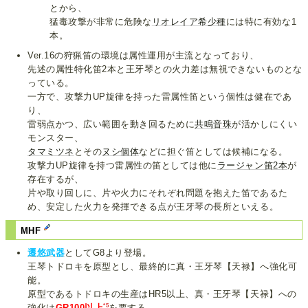
とから、
猛毒攻撃が非常に危険な
リオレイア希少種
には特に有効な1
本。
Ver.16の狩猟笛の環境は属性運用が主流となっており、
先述の属性特化笛2本と王牙琴との火力差は無視できないものとな
っている。
一方で、攻撃力UP旋律を持った雷属性笛という個性は健在であ
り、
雷弱点かつ、広い範囲を動き回るために
共鳴音珠
が活かしにくい
モンスター、
タマミツネ
とその
ヌシ個体
などに担ぐ笛としては候補になる。
攻撃力UP旋律を持つ雷属性の笛としては他に
ラージャン笛
2本
が
存在するが、
片や取り回しに、片や火力にそれぞれ問題を抱えた笛であるた
め、安定した火力を発揮できる点が王牙琴の長所といえる。
MHF
遷悠武器
としてG8より登場。
王琴トドロキを原型とし、最終的に真・王牙琴【天禄】へ強化可
能。
原型であるトドロキの生産はHR5以上、真・王牙琴【天禄】への
*5
強化は
GR100以上
を要する。