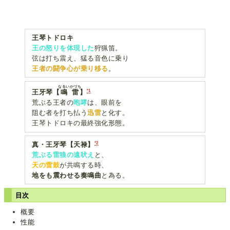
王琴トドロキ
王の怒りを体現した
狩猟笛。
弦は打ち震え、猛る音色に乗り
王者の闘争心が乗り移る
。
なるいかづち
*1
王牙琴【
鳴雷
】
荒ぶる王者の
咆哮
は、眼前を
阻む者を打ち払う
迅雷
と化す。
王琴トドロキの最終強化形態。
*2
真・王牙琴【天禄】
荒ぶる雷狼の遠吠え
と、
天の雷鼓
が共鳴する時、
地をも震わせる奏鳴曲
と為る。
目次
概要
性能