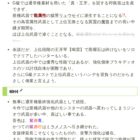
G級では通常種素材を用いた「真・王牙」を冠する狩猟笛は生産
できず、
*3
亜種武器で
龍属性
の
獄琴リュウセイ
に派生することになる
。
その為雷属性武器として上位互換となる
冥雷の魔笛
までの長い中
継ぎ期間を、
ほぼ上位武器で凌ぐこととなる。
爆破属性だけでいいとか言わな
い。
余談だが、上位段階の王牙琴【鳴雷】で黒曜石は砕けないをソロ
でクリアしたハンターもいる。
上位武器の中では優秀な性能ではあるが、強化個体ブラキディオ
スのソロ討伐自体が困難であり、
さらにG級クエストで上位武器というハンデを背負うのだからま
さしく偉業と言えよう。
MH4
無事に通常種最終強化武器として続投。
今作では亜種武器や他のモンスターの武器へ変わってしまうジン
オウ武器が多い中、喜ばしい事である。
音色は、
紫
赤
青
。
かつての
紫
赤
橙
は
ミラメノス
へ引き継がれた。
全旋律延長こそなくなったものの、攻撃力強化は健在。
また、防御力強化や体力増加など、様々な状況で役立つ旋律が演