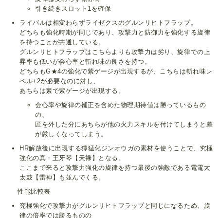
引き続きスロット1を確保
ライバルは相変わらずライゼクスのグルンリヒトフラップ。
どちらも強化時期が同じであり、攻撃力と防御力を強化する旋律
を持つことが共通している。
グルンリヒトフラップはこちらよりも攻撃力は劣り、旋律での上
昇率も低いが会心率と斬れ味の良さを持つ。
どちらもG★4の強化で紫ゲージが出現するが、こちらは斬れ味レ
ベル+2が必要なのに対し、
あちらは素で紫ゲージが出現する。
会心率や旋律の補正を含めた物理期待値は勝っているもの
の、
匠を外した分にあちらが他の火力スキルを付けてしまうと差
が厳しくなってしまう。
HR解放後に出現する獰猛化ジンオウガの素材を使うことで、究極
強化の真・王牙琴【天禄】となる。
ここまで来ると攻撃力強化の旋律を持つ最後の強敵である電電大
太鼓【雷神】も並んでくる。
性能比較表
究極強化で攻撃力がグルンリヒトフラップと同じになるため、旋
律の倍率では勝るものの