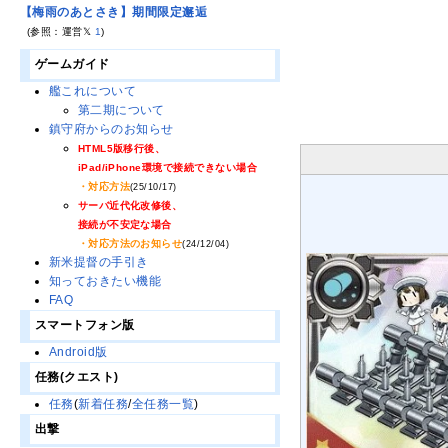
【梅雨のあとさき】期間限定邂逅
(参照：運営𝕏
1
)
ゲームガイド
艦これについて
第二期について
鎮守府からのお知らせ
HTML5版移行後、
iPad/iPhone環境で接続できない場合
・対応方法
(25/10/17)
サーバ近代化改修後、
接続が不安定な場合
・対応方法のお知らせ
(24/12/04)
新米提督の手引き
知っておきたい機能
FAQ
スマートフォン版
Android版
任務(クエスト)
任務
(
新着任務
/
全任務一覧
)
出撃