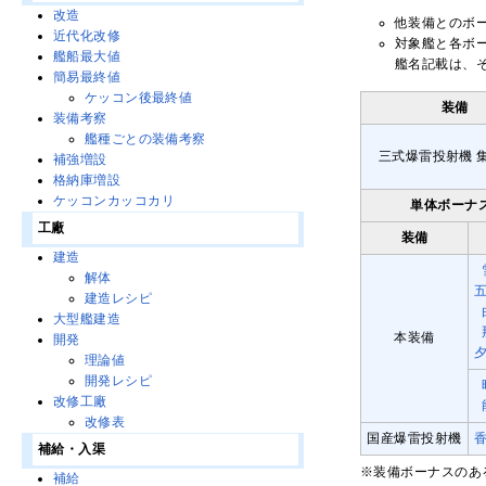
改造
他装備とのボ
近代化改修
対象艦と各ボ
艦船最大値
艦名記載は、
簡易最終値
ケッコン後最終値
装備
装備考察
艦種ごとの装備考察
三式爆雷投射機 
補強増設
格納庫増設
ケッコンカッコカリ
単体ボーナ
工廠
装備
建造
解体
建造レシピ
大型艦建造
本装備
開発
理論値
開発レシピ
改修工廠
改修表
国産爆雷投射機
補給・入渠
※装備ボーナスのあ
補給