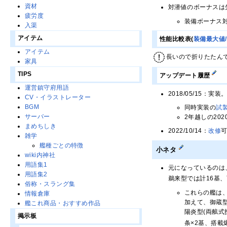
資材
対潜値のボーナスは
疲労度
装備ボーナス対
入渠
アイテム
性能比較表(
装備最大値
アイテム
長いので折りたたん
家具
TIPS
アップデート履歴
運営鎮守府用語
2018/05/15
CV・イラストレーター
BGM
同時実装の
試
サーバー
2年越しの20
まめちしき
2022/10/14：
改修
雑学
艦種ごとの特徴
小ネタ
wiki内神社
用語集1
元になっているのは
用語集2
鵜来型では計16基
俗称・スラング集
これらの艦は
情報倉庫
加えて、御蔵
艦これ商品・おすすめ作品
陽炎型(両舷式
掲示板
条×2基、搭載爆