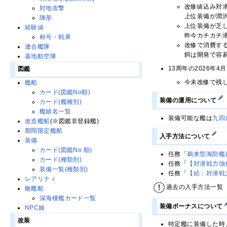
改修値込み対潜
対地攻撃
上位装備が潤
陣形
上位装備が乏
経験値
昨今カチカチ
称号・戦果
改修で消費す
連合艦隊
餌は開発で容
基地航空隊
13周年の2026年
図鑑
今未改修で残
艦船
カード(図鑑No順)
装備の運用について
カード(艦種別)
艦娘名一覧
装備可能な艦は
九四
改造艦船
(※図鑑非登録艦)
期間限定艦船
入手方法について
装備
カード(図鑑No.順)
任務「
鵜来型海防艦
カード(種類別)
任務「
【対潜戦力強
装備一覧(種類別)
任務「
【続：対潜戦
レアリティ
過去の入手方法一覧
敵艦船
深海棲艦カード一覧
装備ボーナスについて
NPC娘
改装
特定艦に装備した時