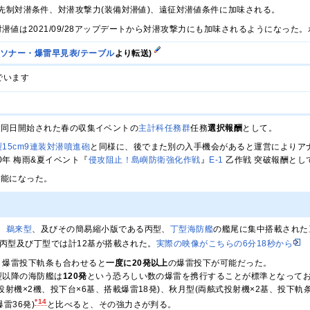
先制対潜条件、対潜攻撃力(装備対潜値)、遠征対潜値条件に加味される。
潜値は2021/09/28アップデートから対潜攻撃力にも加味されるようになっ
/ソナー・爆雷早見表/テーブル
より転送)
でいます
：実装。同日開始された春の収集イベントの
主計科任務群
任務
選択報酬
として。
製15cm9連装対潜噴進砲
と同様に、後でまた別の入手機会があると運営によりア
20年 梅雨&夏イベント『
侵攻阻止！島嶼防衛強化作戦
』
E-1
乙作戦 突破報酬とし
可能になった。
、
鵜来型
、及びその簡易縮小版である丙型、
丁型海防艦
の艦尾に集中搭載された
、丙型及び丁型では計12基が搭載された。
実際の映像がこちらの6分18秒から
、爆雷投下軌条も合わせると
一度に20発以上
の爆雷投下が可能だった。
型以降の海防艦は
120発
という恐ろしい数の爆雷を携行することが標準となってお
投射機×2機、投下台×6基、搭載爆雷18発)、秋月型(両舷式投射機×2基、投下軌条
*14
雷36発)
と比べると、その強力さが判る。