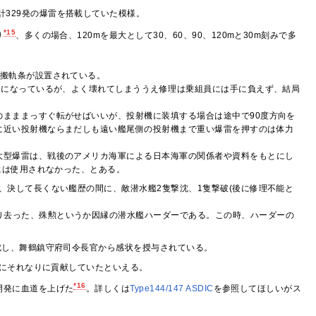
計329発の爆雷を搭載していた模様。
*15
り
、多くの場合、120mを最大として30、60、90、120mと30m刻みで多
運搬軌条が設置されている。
とになっているが、よく壊れてしまううえ修理は乗組員には手に負えず、結局
まままっすぐ転がせばいいが、投射機に装填する場合は途中で90度方向を
に近い投射機ならまだしも遠い艦尾側の投射機まで重い爆雷を押すのは体力
大型爆雷は、戦後のアメリカ海軍による日本海軍の関係者や資料をもとにし
には使用されなかった、とある。
、決して長くない艦歴の間に、敵潜水艦2隻撃沈、1隻撃破(後に修理不能と
り去った、殊勲というか因縁の潜水艦ハーダーである。この時、ハーダーの
沈し、舞鶴鎮守府司令長官から感状を授与されている。
にそれなりに貢献していたといえる。
*16
開発に血道を上げた
。詳しくは
Type144/147 ASDIC
を参照してほしいがス