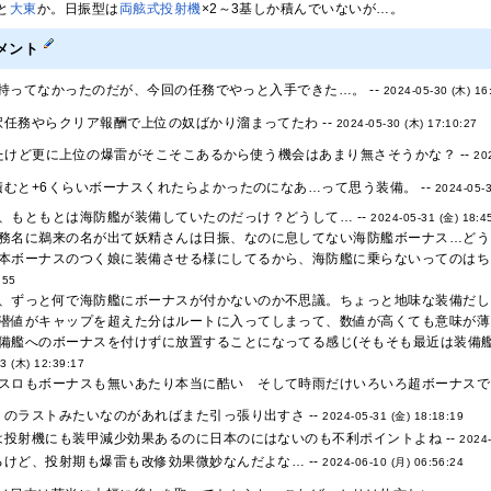
と
大東
か。日振型は
両舷式投射機
×2～3基しか積んでいないが…。
メント
持ってなかったのだが、今回の任務でやっと入手できた…。 --
2024-05-30 (木) 16
任務やらクリア報酬で上位の奴ばかり溜まってたわ --
2024-05-30 (木) 17:10:27
たけど更に上位の爆雷がそこそこあるから使う機会はあまり無さそうかな？ --
20
むと+6くらいボーナスくれたらよかったのになあ…って思う装備。 --
2024-05-3
、もともとは海防艦が装備していたのだっけ？どうして… --
2024-05-31 (金) 18:4
務名に鵜来の名が出て妖精さんは日振、なのに息してない海防艦ボーナス…どうし
本ボーナスのつく娘に装備させる様にしてるから、海防艦に乗らないってのはちと
:55
、ずっと何で海防艦にボーナスが付かないのか不思議。ちょっと地味な装備だし、
潜値がキャップを超えた分はルートに入ってしまって、数値が高くても意味が薄
備艦へのボーナスを付けずに放置することになってる感じ(そもそも最近は装備艦
3 (木) 12:39:17
スロもボーナスも無いあたり本当に酷い そして時雨だけいろいろ超ボーナスでそ
のラストみたいなのがあればまた引っ張り出すさ --
2024-05-31 (金) 18:18:19
は投射機にも装甲減少効果あるのに日本のにはないのも不利ポイントよね --
2024-
けど、投射期も爆雷も改修効果微妙なんだよな… --
2024-06-10 (月) 06:56:24