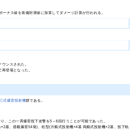
た。ボーナス値を装備対潜値に加算してダメージ計算が行われる。
ナウンスされた。
て再登場となった。
三式爆雷投射機
群である。
り、この一斉爆雷投下攻撃を5～6回行うことが可能であった。
×2基、搭載爆雷54発)、松型(片舷式投射機×4基 両舷式投射機×2基、投下軌