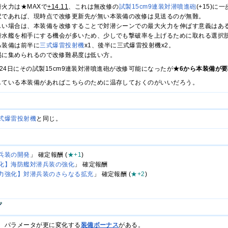
火力は★MAXで
+14.11
、これは無改修の
試製15cm9連装対潜噴進砲
(+15)
沢であれば、現時点で改修更新先が無い本装備の改修は見送るのが無難。
しい場合は、本装備を改修することで対潜シーンでの最大火力を伸ばす意義はあ
潜水艦を相手にする機会が多いため、少しでも撃破率を上げるために取れる選択
る装備は前半に
三式爆雷投射機
x1、後半に三式爆雷投射機x2。
易に集められるので改修難易度は低い方。
4月24日にその試製15cm9連装対潜噴進砲が改修可能になったが
★6から本装備が
している本装備があればこちらのために温存しておくのがいいだろう。
式爆雷投射機
と同じ。
兵装の開発
」 確定報酬 (
★+1
)
化】海防艦対潜兵装の強化
」 確定報酬
力強化】対潜兵装のさらなる拡充
」 確定報酬 (
★+2
)
、パラメータが更に変化する
装備ボーナス
がある。