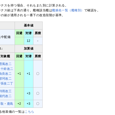
ーナスを持つ場合、それもまた別に計算される。
ーナス値は下表の通り。艦種該当艦は
艦娘名一覧（艦種別）
で確認を。
その値が適用される一番下の改造段階が基準。
基本値
回避
対潜
累積
集中配備
12
-
ス↓
加算値
対象艦
回避
対潜
累積
雪風改二
五十鈴改二
由良改二
+1
+1
〇
那珂改二
夕張改二丁
時雨改三
+3
〇
能代改二
香取
・
鹿島
+2
+3
〇
る他装備の一覧は
こちら