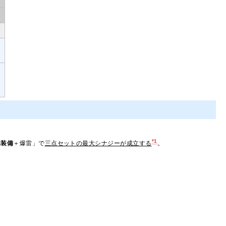
。
*1
本装備
＋爆雷」で
三点セットの最大シナジーが成立する
。