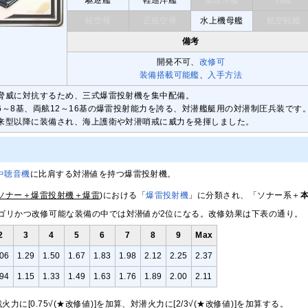
軽空母
正規空母
水上機母艦
航空戦艦
備考
開発不可、
改修可
装備搭載可能艦
、
入手方法
脅威に対抗するため、三式爆雷投射機を集中配備。
6～8基、両舷12～16基の爆雷投射能力を誇る、対潜艦艇用の対潜制圧兵装です
来型以降に装備され、海上護衛や対潜哨戒に威力を発揮しました。
中聴音機
に比肩する対潜値を持つ爆雷投射機。
ソナー＋爆雷投射機＋爆雷
)における「
爆雷投射機
」に分類され、「ソナー系＋
ゴリかつ改修可能な装備の中では対潜値が2位になる。改修効果は下表の通り。
2
3
4
5
6
7
8
9
Max
.06
1.29
1.50
1.67
1.83
1.98
2.12
2.25
2.37
.94
1.15
1.33
1.49
1.63
1.76
1.89
2.00
2.11
力に[0.75√(★改修値)]を加算、対潜火力に[2/3√(★改修値)]を加算する。