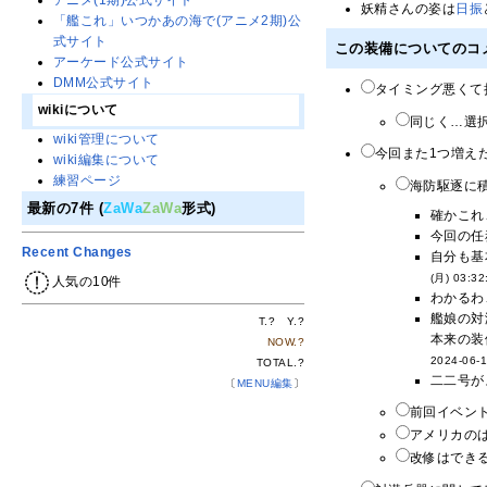
アニメ(1期)公式サイト
妖精さんの姿は
日振
「艦これ」いつかあの海で(アニメ2期)公
式サイト
この装備についてのコ
アーケード公式サイト
DMM公式サイト
タイミング悪くて
wikiについて
同じく…選択
wiki管理について
今回また1つ増え
wiki編集について
練習ページ
海防駆逐に積
最新の7件 (
ZaWa
ZaWa
形式)
確かこれ
今回の任
Recent Changes
自分も基
(月) 03:32
人気の10件
わかるわ
艦娘の対
T.
?
Y.
?
本来の装
NOW.
?
2024-06-1
TOTAL.
?
二二号が
〔
MENU編集
〕
前回イベント
アメリカの
改修はできる