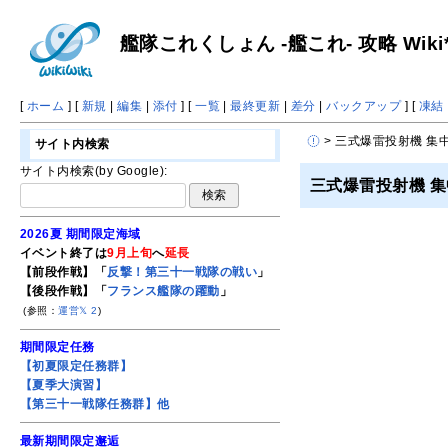
艦隊これくしょん -艦これ- 攻略 Wiki
[
ホーム
] [
新規
|
編集
|
添付
] [
一覧
|
最終更新
|
差分
|
バックアップ
] [
凍結
> 三式爆雷投射機 集
サイト内検索
サイト内検索(by Google):
三式爆雷投射機 
2026夏 期間限定海域
イベント終了は
9月上旬
へ
延長
【前段作戦】「
反撃！第三十一戦隊の戦い
」
【後段作戦】「
フランス艦隊の躍動
」
(参照：
運営𝕏
2
)
期間限定任務
【初夏限定任務群】
【夏季大演習】
【第三十一戦隊任務群】他
最新期間限定邂逅