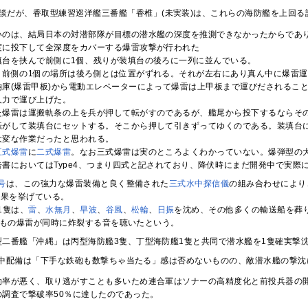
談だが、香取型練習巡洋艦三番艦「香椎」(未実装)は、これらの海防艦を上回る
いのは、結局日本の対潜部隊が目標の潜水艦の深度を推測できなかったからであ
度に投下して全深度をカバーする爆雷攻撃が行われた
填台を挟んで前側に1個、残りが装填台の後ろに一列に並んでいる。
、前側の1個の場所は後ろ側とは位置がずれる。それが左右にあり真ん中に爆雷
納庫(爆雷甲板)から電動エレベーターによって爆雷は上甲板まで運びだされるこ
人力で運び上げた。
た爆雷は運搬軌条の上を兵が押して転がすのであるが、艦尾から投下するならその
転がして装填台にセットする。そこから押して引きずってゆくのである。装填台
大変な作業だったと思われる。
五式爆雷
に
二式爆雷
。なお三式爆雷は実のところよくわかっていない。爆弾型の
告書においてはType4、つまり四式と記されており、降伏時にまだ開発中で実際
号
は、この強力な爆雷装備と良く整備された
三式水中探信儀
の組み合わせにより
戦果を挙げている。
1隻は、
雷
、
水無月
、
早波
、
谷風
、
松輪
、
日振
を沈め、その他多くの輸送船を葬
発もの爆雷が同時に炸裂する音を聴いたという。
型二番艦「沖縄」は丙型海防艦3隻、丁型海防艦1隻と共同で潜水艦を1隻確実撃
中配備は「下手な鉄砲も数撃ちゃ当たる」感は否めないものの、敵潜水艦の撃沈
効率が悪く、取り逃がすことも多いため連合軍はソナーの高精度化と前投兵器の
の調査で撃破率50％に達したのであった。