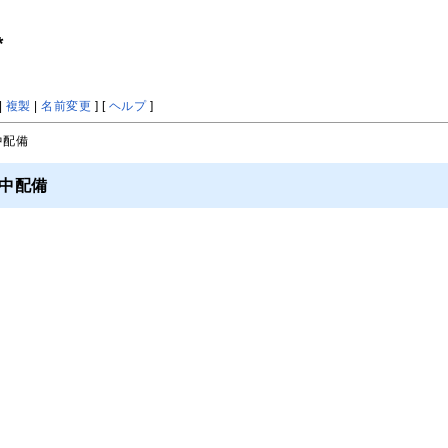
*
|
複製
|
名前変更
] [
ヘルプ
]
中配備
集中配備