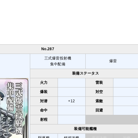
No.287
三式爆雷投射機
爆雷
集中配備
装備ステータス
火力
雷装
爆装
対空
対潜
+12
索敵
命中
回避
射程
装備可能艦種
駆逐艦
軽巡洋艦
重巡洋艦
戦艦