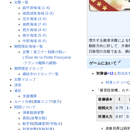
出撃一覧
鎮守府海域 (1-X)
南西諸島海域 (2-X)
北方海域 (3-X)
南西海域 (7-X)
西方海域 (4-X)
南方海域 (5-X)
増大する敵潜水艦による
中部海域 (6-X)
舷側方向に対して、片舷
期間限定海域一覧
日振型の次級である、鵜
反撃！第三十一戦隊の戦い
L'Élan de la Flotte Française
ゲームにおいて
-フランス艦隊の躍動-
期間限定ドロップ
対潜値
+12
と
四式水
継続中のドロップ一覧
出撃ドロップ
対潜シナジー
(
演習
「爆雷投射機」カテ
遠征
支援艦隊
改修値★
1
ルート分岐
(
索敵スコア
/
速力
)
戦闘について
砲戦火力
0.75
1
弾着観測射撃
対潜火力
0.67
0
夜戦(攻撃分類)
航空戦
(
熟練度
/
対空砲火
)
改修効果は砲戦火
対潜攻撃
(
先制対潜
)