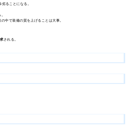
に一歩劣ることになる。
る。
肢の中で装備の質を上げることは大事。
要求
される。