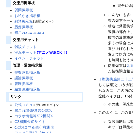
交流用掲示板
完全に余
質問掲示板
こんなにも多
お絵かき掲示板
数の爆雷を一
雑談掲示板
(避難wikiへ)
構造は爆雷装
愚痴掲示板
装填の都合上
艦これzawazawa
艦内の爆雷格
交流用チャット
多くの場合は
雑談チャット
運び上げられ
実況チャット
(アニメ実況OK！)
変えて側方に
イベントチャット
も時間も使う
管理・議論掲示板
使用爆雷は
九
た技術調査報
提案意見掲示板
議論掲示板
丁型海防艦第二十二
管理掲示板
して放棄)という大
編集連絡掲示板
ちなみに、この内の
僚艦ヘイクは、15
リンク
その他、鵜来
公式コミュ
※要DMMログイン
艦これ開発/運営公式𝕏
このように、この集
コラボ情報等/C2機関𝕏
なお面制圧は
C2機関公式サイト
キッドは戦後
公式4コマ＆鎮守府通信