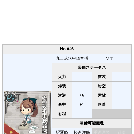
No.046
九三式水中聴音機
ソナー
装備ステータス
火力
雷装
爆装
対空
対潜
+6
索敵
命中
+1
回避
射程
装備可能艦種
駆逐艦
軽巡洋艦
重巡洋艦
戦艦