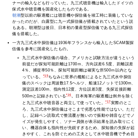
ナーの輸入なども行っていた。九三式聴音機は輸入したドイツの
保式水中聴音機を国産化したものである。
朝潮
型以前の駆逐艦には聴音機や探信儀を竣工時に装備していな
かったのだが、白露型に九一式探信儀が搭載されていたという説
もある。朝潮型は後日、日本初の量産型探信儀である九三式探信
儀を搭載した。
一方九三式水中探信儀は1936年フランスから輸入したSCAM製探
信儀を参考に国産化したもの。
九三式水中探信儀の場合、アメリカと試験方法が違うという
前提だが探知可能距離は1700ｍ、方向誤差6.5度、距離誤差
4％、捕捉率50％、探知可能距離は確実な所500ｍ以内とな
*15
っている。
ちなみに世界の艦船によると九三式水中探信
儀のスペックは周波数17.5ヘルツ、船速12ノットで1300m、
測定誤差100m、指向性12度、方位誤差3度、失探近接距離
*16
500mと記録されている
。日本海軍の駆逐艦は例外を除く
*17
と九三式水中聴音器と両立して使っていた。
実際のとこ
ろ、九三式水中探信儀はそこまで劣悪な性能ではない。ただ
し、記録ペン読取式で整流覆が無いので振動や雑音などでノ
イズが発生しやすく、ソナー員側が表示結果を読み取りにく
い、機器自体も指向性が先鋭すぎるため、探知後の失探が起
きやすく、これを防ぐための工夫として水中聴音機で予め目