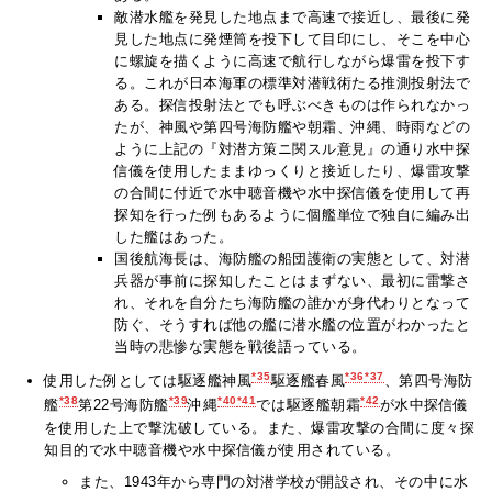
敵潜水艦を発見した地点まで高速で接近し、最後に発
見した地点に発煙筒を投下して目印にし、そこを中心
に螺旋を描くように高速で航行しながら爆雷を投下す
る。これが日本海軍の標準対潜戦術たる推測投射法で
ある。探信投射法とでも呼ぶべきものは作られなかっ
たが、神風や第四号海防艦や朝霜、沖縄、時雨などの
ように上記の『対潜方策ニ関スル意見』の通り水中探
信儀を使用したままゆっくりと接近したり、爆雷攻撃
の合間に付近で水中聴音機や水中探信儀を使用して再
探知を行った例もあるように個艦単位で独自に編み出
した艦はあった。
国後航海長は、海防艦の船団護衛の実態として、対潜
兵器が事前に探知したことはまずない、最初に雷撃さ
れ、それを自分たち海防艦の誰かが身代わりとなって
防ぐ、そうすれば他の艦に潜水艦の位置がわかったと
当時の悲惨な実態を戦後語っている。
*35
*36
*37
使用した例としては駆逐艦神風
駆逐艦春風
、第四号海防
*38
*39
*40
*41
*42
艦
第22号海防艦
沖縄
では駆逐艦朝霜
が水中探信儀
を使用した上で撃沈破している。また、爆雷攻撃の合間に度々探
知目的で水中聴音機や水中探信儀が使用されている。
また、1943年から専門の対潜学校が開設され、その中に水