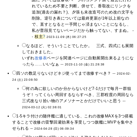
れているため不要と判断。併せて、香取改にリンクを
追加(過去の漏れ？)、夕張も未改造可のため改の文字を
削除。逆引き表については最終更新が1年以上前なの
で、直すとなると一手間じゃ済まないことになるし、
私が普段見てないページだから触ってない、すまぬ。 -
-
枝主
?
2023-11-09 (木) 06:27:25
なるほど、そういうことでしたか。 三式、四式にも展開
しておきました。
いずれ
改修表
ページを関連ページに自動展開出来るようにな
ったら……いいなぁ --
2023-11-10 (金) 21:28:38
四ソの数足りないけどネジ使ってまで改修すべき？ --
2024-02-
24 (土) 23:08:50
何の為に欲しいのか分からないけど7-1だけで毎月一群狙
うぞ！ってくらい周回するならすべき、三郡程度の周回なら
三式改なり拾い物のアメソナーとかだけでいいと思う --
2024-03-12 (火) 02:38:01
1-5キラ付けの随伴艦に適している、これの改修MAXを3つ搭載
することで改修の雷撃回避効果を享受しつつ旗艦にMVPを集中さ
せられる --
2024-04-28 (日) 06:09:34