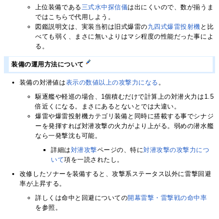
上位装備である
三式水中探信儀
は出にくいので、数が揃うま
ではこちらで代用しよう。
図鑑説明文は、実装当初は旧式爆雷の
九四式爆雷投射機
と比
べても弱く、まさに無いよりはマシ程度の性能だった事によ
る。
装備の運用方法について
装備の対潜値は
表示の数値以上の攻撃力になる
。
駆逐艦や軽巡の場合、1個積むだけで計算上の対潜火力は1.5
倍近くになる。まさにあるとないとでは大違い。
爆雷や爆雷投射機カテゴリ装備と同時に搭載する事でシナジ
ーを発揮すれば対潜攻撃の火力がより上がる。弱めの潜水艦
なら一発撃沈も可能。
詳細は
対潜攻撃
ページの、特に
対潜攻撃の攻撃力につ
いて
項を一読されたし。
改修したソナーを装備すると、攻撃系ステータス以外に雷撃回避
率が上昇する。
詳しくは命中と回避についての
開幕雷撃・雷撃戦の命中率
を参照。