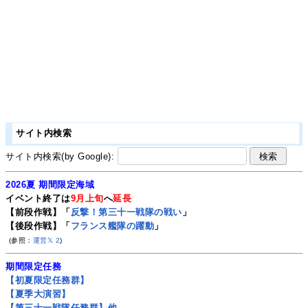
サイト内検索
サイト内検索(by Google):
2026夏 期間限定海域
イベント終了は
9月上旬
へ
延長
【前段作戦】「
反撃！第三十一戦隊の戦い
」
【後段作戦】「
フランス艦隊の躍動
」
(参照：
運営𝕏
2
)
期間限定任務
【初夏限定任務群】
【夏季大演習】
【第三十一戦隊任務群】他