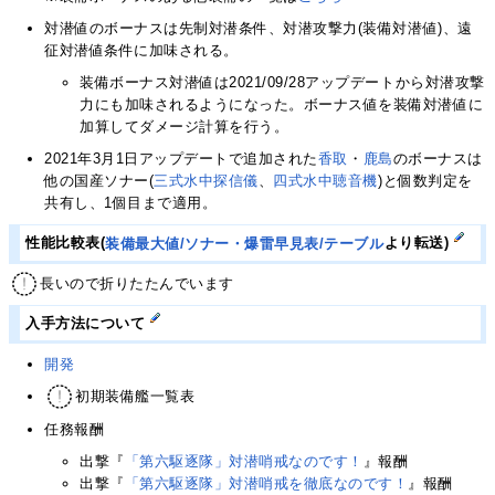
対潜値のボーナスは先制対潜条件、対潜攻撃力(装備対潜値)、遠
征対潜値条件に加味される。
装備ボーナス対潜値は2021/09/28アップデートから対潜攻撃
力にも加味されるようになった。ボーナス値を装備対潜値に
加算してダメージ計算を行う。
2021年3月1日アップデートで追加された
香取
・
鹿島
のボーナスは
他の国産ソナー(
三式水中探信儀
、
四式水中聴音機
)と個数判定を
共有し、1個目まで適用。
性能比較表(
装備最大値/ソナー・爆雷早見表/テーブル
より転送)
長いので折りたたんでいます
入手方法について
開発
初期装備艦一覧表
任務報酬
出撃『
「第六駆逐隊」対潜哨戒なのです！
』報酬
出撃『
「第六駆逐隊」対潜哨戒を徹底なのです！
』報酬