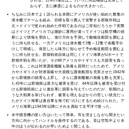
される。日本の場合はこういった周辺機器は充実して
おらず、主に練度によるものが大きかった。
ちなみに日本でよく語られる末期にアメリカが使い始めた数隻の
潜水艦でチームを組み、目標を取り囲んで攻撃する群狼作戦は
元々ドイツで使われ始めた作戦であるのはご存知だろうか？実際
はドイツとアメリカでは微妙に運用が違ってドイツは航空機の偵
察により情報を受信し、進行方向を予測して敵輸送船団を囲むよ
うに待ち伏せる。一方アメリカは潜水艦で3隻～12隻で各艦手分
けして哨戒し、発見したら味方に知らせて予め輸送船団を囲むよ
うに待ち伏せる。群狼戦術自体は同じくドイツ海軍がUボートで
群狼作戦を用いたが、その時アメリカやイギリスも大損害を負っ
ている。これは対潜護衛艦艇も装備も貧弱だったためで、アメリ
カやイギリスが対潜装備や大規模な護衛船団を充実させた1942年
から群狼側の損害も上昇し、さらに護衛艦艇の装備も数も充実し
た43年には群狼側は甚大な被害を受け、44年以降も被害を受け付
けも群狼戦術により連合軍に損害を与えていたのだが、初期のよ
うな大戦果を挙げられず、被害も増えるばかりの苦しい状況だっ
たがドイツ海軍は連合軍を海で釘づけにするため続けられた。ア
メリカ海軍は1943年以降にそれを真似て太平洋で使った。
水中聴音機の使い方はいたって簡単。耳を澄ましながら聞きたい
方向に向かってハンドルを操作するのである。音は空気中より水
中のほうが伝わるのが早いためよく聞こえる。