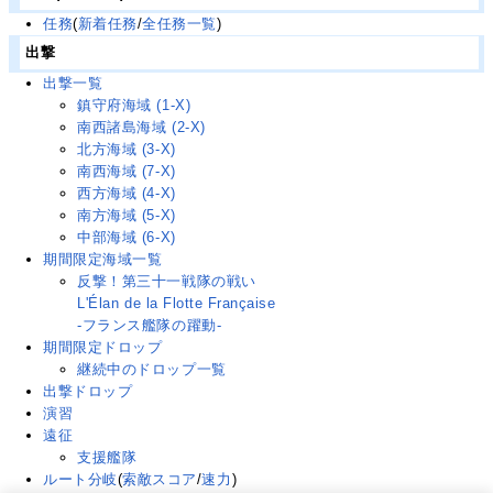
任務
(
新着任務
/
全任務一覧
)
出撃
出撃一覧
鎮守府海域 (1-X)
南西諸島海域 (2-X)
北方海域 (3-X)
南西海域 (7-X)
西方海域 (4-X)
南方海域 (5-X)
中部海域 (6-X)
期間限定海域一覧
反撃！第三十一戦隊の戦い
L'Élan de la Flotte Française
-フランス艦隊の躍動-
期間限定ドロップ
継続中のドロップ一覧
出撃ドロップ
演習
遠征
支援艦隊
ルート分岐
(
索敵スコア
/
速力
)