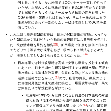
例も起こりうる。なお米側ではQCソナーを一貫して使って
いたが、上記のように死角が存在する為1944年から近距離
でも探知できるようサムナー級から送振器の俯角を増した
QGAを開発・装備されはじめたが、サムナー級の竣工まで
生産が間に合わず一部のサムナー級は依然としてQC型を装
備していた。
これに対し駆逐艦朝顔艦長は、日本の船団護衛の実態にあってな
いと朝顔流かく乱戦術という独自の高速航行による護衛を多用し
*29
た。彼は潜水艦を撃沈を報告
、船団護衛で何度も無傷で日本ま
でたどりつく等多大な成果をあげ、求められて戦法をまとめた
*30
が、海軍としてとりあげられることはなかった。
日本海軍では対潜攻撃時は高速で突撃し爆雷を投射する傾向
にあった。戦争初期から昭和18年頃までは米潜水艦の不足や
潜水艦による哨戒任務重視、魚雷の欠陥などあまり潜水艦の
*31
活動は活発ではなかった
ので、山雲や舞風、磯風のよう
に目標発見後は高速で敵潜に接近し、爆雷攻撃や砲撃、果て
は体当たりで撃沈戦果を挙げている。
なお昭和19年の5月以降になると前述の日本艦艇の対潜
強化もあり従来の商船から護衛艦艇を優先するように
*32
キング提督はアメリカ潜水艦に命じた
ため、潜望鏡
を出したままおびき寄せ、正面から雷撃するのを多用