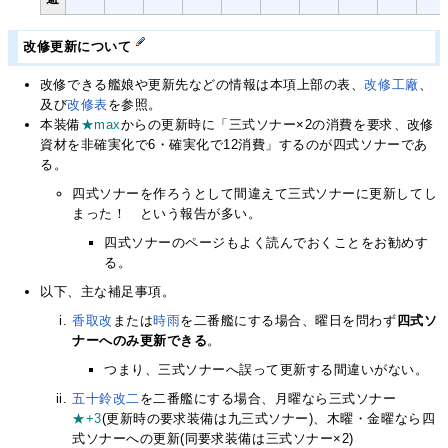
改修更新について
改修できる艦娘や更新先などの情報は本項上部の表、
改修工廠
、
及び
改修表
を参照。
本装備
★max
からの更新時に「三式ソナー×2の消費を要求、改修
資材を非確実化で6・確実化で12消費」するのが四式ソナーであ
る。
四式ソナーを作ろうとして間違えて三式ソナーに更新してし
まった！ という報告が多い。
四式ソナーのページもよく読んでおくことをお勧めす
る。
以下、主な補足事項。
香取改
または
時雨
を二番艦にする場合、曜日を問わず
四式ソ
ナーへのみ更新できる
。
つまり、三式ソナーへ誤って更新する間違いがない。
五十鈴改二
を二番艦にする場合、月曜なら三式ソナー
★+3
(更新時の要求装備は九三式ソナー)、木曜・金曜なら四
式ソナーへの更新(同要求装備は三式ソナー×2)