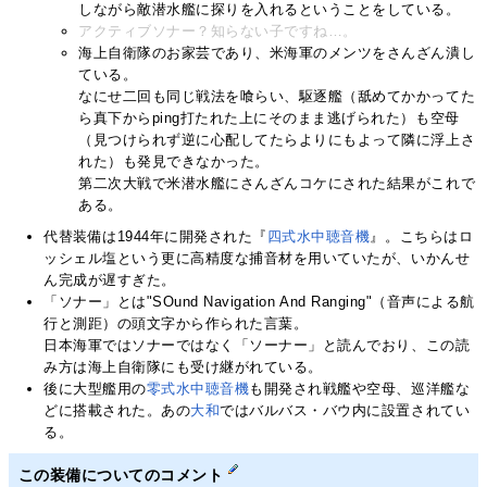
しながら敵潜水艦に探りを入れるということをしている。
アクティブソナー？知らない子ですね…。
海上自衛隊のお家芸であり、米海軍のメンツをさんざん潰し
ている。
なにせ二回も同じ戦法を喰らい、駆逐艦（舐めてかかってた
ら真下からping打たれた上にそのまま逃げられた）も空母
（見つけられず逆に心配してたらよりにもよって隣に浮上さ
れた）も発見できなかった。
第二次大戦で米潜水艦にさんざんコケにされた結果がこれで
ある。
代替装備は1944年に開発された『
四式水中聴音機
』。こちらはロ
ッシェル塩という更に高精度な捕音材を用いていたが、いかんせ
ん完成が遅すぎた。
「ソナー」とは"SOund Navigation And Ranging"（音声による航
行と測距）の頭文字から作られた言葉。
日本海軍ではソナーではなく「ソーナー」と読んでおり、この読
み方は海上自衛隊にも受け継がれている。
後に大型艦用の
零式水中聴音機
も開発され戦艦や空母、巡洋艦な
どに搭載された。あの
大和
ではバルバス・バウ内に設置されてい
る。
この装備についてのコメント