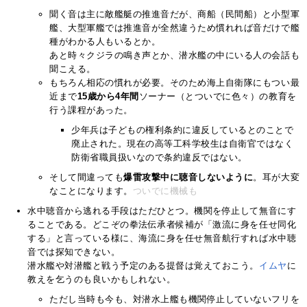
聞く音は主に敵艦艇の推進音だが、商船（民間船）と小型軍
艦、大型軍艦では推進音が全然違うため慣れれば音だけで艦
種がわかる人もいるとか。
あと時々クジラの鳴き声とか、潜水艦の中にいる人の会話も
聞こえる。
もちろん相応の慣れが必要。そのため海上自衛隊にもつい最
近まで
15歳から4年間
ソーナー（とついでに色々）の教育を
行う課程があった。
少年兵は子どもの権利条約に違反しているとのことで
廃止された。現在の高等工科学校生は自衛官ではなく
防衛省職員扱いなので条約違反ではない。
そして間違っても
爆雷攻撃中に聴音しないように
。耳が大変
なことになります。
ついでに機械も
水中聴音から逃れる手段はただひとつ。機関を停止して無音にす
ることである。どこぞの拳法伝承者候補が「激流に身を任せ同化
する」と言っている様に、海流に身を任せ無音航行すれば水中聴
音では探知できない。
潜水艦や対潜艦と戦う予定のある提督は覚えておこう。
イムヤ
に
教えを乞うのも良いかもしれない。
ただし当時も今も、対潜水上艦も機関停止していないフリを