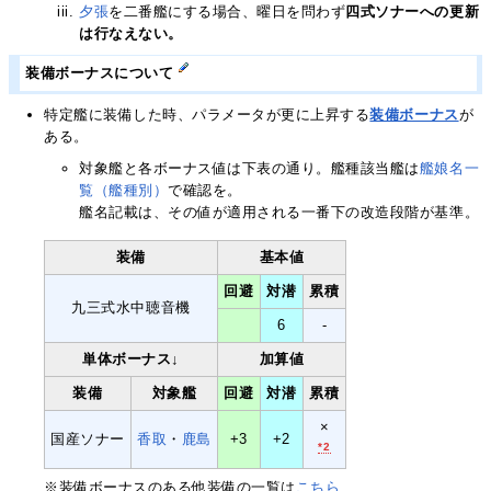
夕張
を二番艦にする場合、曜日を問わず
四式ソナーへの更新
は行なえない。
装備ボーナスについて
特定艦に装備した時、パラメータが更に上昇する
装備ボーナス
が
ある。
対象艦と各ボーナス値は下表の通り。艦種該当艦は
艦娘名一
覧（艦種別）
で確認を。
艦名記載は、その値が適用される一番下の改造段階が基準。
装備
基本値
回避
対潜
累積
九三式水中聴音機
6
-
単体ボーナス↓
加算値
装備
対象艦
回避
対潜
累積
×
国産ソナー
香取
・
鹿島
+3
+2
*2
※装備ボーナスのある他装備の一覧は
こちら