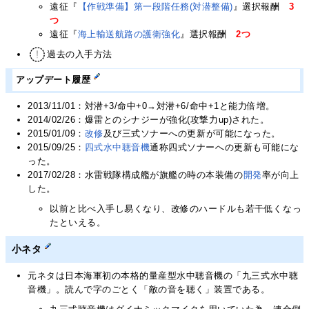
遠征『
【作戦準備】第一段階任務(対潜整備)
』選択報酬
3
つ
遠征『
海上輸送航路の護衛強化
』選択報酬
2つ
過去の入手方法
アップデート履歴
2013/11/01：対潜+3/命中+0→対潜+6/命中+1と能力倍増。
2014/02/26：爆雷とのシナジーが強化(攻撃力up)された。
2015/01/09：
改修
及び三式ソナーへの更新が可能になった。
2015/09/25：
四式水中聴音機
通称四式ソナーへの更新も可能にな
った。
2017/02/28：水雷戦隊構成艦が旗艦の時の本装備の
開発
率が向上
した。
以前と比べ入手し易くなり、改修のハードルも若干低くなっ
たといえる。
小ネタ
元ネタは日本海軍初の本格的量産型水中聴音機の「九三式水中聴
音機」。読んで字のごとく「敵の音を聴く」装置である。