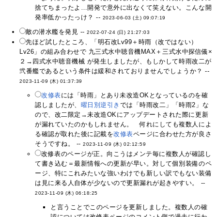
捨てちまったよ…開発で意外に出なくて笑えない。こんな開
発率低かったっけ？ --
2023-06-03 (土) 09:07:19
敵の潜水艦を発見 --
2022-07-24 (日) 21:27:03
先ほど試したところ、「明石改Lv99＋時雨（改ではない）
Lv26」の組み合わせで 九三式水中聴音機MAX＋三式水中探信儀×
２→四式水中聴音機械 が発生しましたが、もしかして時雨改二が
弐番艦であるという条件は緩和されておりませんでしょうか？ --
2023-11-09 (木) 01:37:39
改修表
には「時雨」とあり未改造OKとなっているのを確
認しましたが、
曜日別逆引き
では「時雨改二」「時雨2」な
ので、改二限定→未改造OKにアップデートされた際に更新
が漏れていたのかもしれません。 何れにしても複数人によ
る確認が取れた後に記載を
改修表
ページに合わせた方が良さ
そうですね。 --
2023-11-09 (木) 02:12:59
改修表のページが正。向こうはメンテ毎に複数人が確認し
て書き込む＝最新情報への更新が早い。対して個別装備のペ
ージ、特にこれみたいな強いわけでも新しい訳でもない装備
は見に来る人自体が少ないので更新漏れが起きやすい。 --
2023-11-09 (木) 06:18:25
と言うことでこのページを更新しました。複数人の確
認については改修表ページのコメント側で過去に行わ