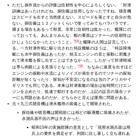
ただし操作員からの評価は信頼性を中心によろしくない。「対潜
訓練はあったけれどね、探信儀は信用しなかったですね。聴音機
はスピードを出すと当然使えない。スピードを落とすと自分が危
ない。探信儀は１２ノットくらいで使ってみてもバラバラです。
捕まる場合もあるって程度。非常に信頼性は低かった。艦隊にの
っておっても、あんまりみんな、船の乗員はソナーへの信頼性は
*18
ひじょうになかったということ」
と艦隊の人間は証言してい
る。一方対潜作戦に駆り出された特設艦艇のほうは、「特設掃海
艇にも水中探信義はあったが、焼玉エンジンの音と振動に邪魔さ
れて潜水艦を探し出すことはできなかった。したがって対潜哨戒
*19
は専ら肉眼による見張りとなった」
ちなみに速度を出すほど
エンジンの振動や水流によりノイズが発生するのでソナーの探知
距離が短くなったり、探知が不安定になるのは当のアメリカやイ
ギリスでも同じである。本来は対潜索敵の場合は短時間だけエン
ジンを止めたり、低速で航行するのだが…上記の証言の場合ソナ
ーにも問題があるのだが、どちらかと言えば運用に問題がある。
元々九三式聴音機は潜水艦用の装備として開発された。
探信儀や聴音機は開戦前には殆どの駆逐艦に装備されたが、
水測兵器不信の声は大きかった。
昭和15年の実施部隊の意見として「現用水測兵器は用
兵上の要求を満足せず、列国に比し著しく立ち遅れあ