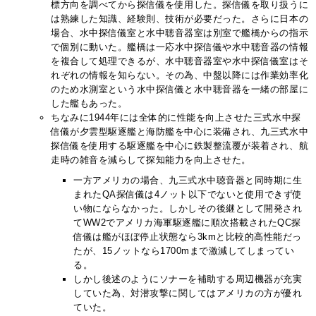
標方向を調べてから探信儀を使用した。探信儀を取り扱うに
は熟練した知識、経験則、技術が必要だった。さらに日本の
場合、水中探信儀室と水中聴音器室は別室で艦橋からの指示
で個別に動いた。艦橋は一応水中探信儀や水中聴音器の情報
を複合して処理できるが、水中聴音器室や水中探信儀室はそ
れぞれの情報を知らない。その為、中盤以降には作業効率化
のため水測室という水中探信儀と水中聴音器を一緒の部屋に
した艦もあった。
ちなみに1944年には全体的に性能を向上させた三式水中探
信儀が夕雲型駆逐艦と海防艦を中心に装備され、九三式水中
探信儀を使用する駆逐艦を中心に鉄製整流覆が装着され、航
走時の雑音を減らして探知能力を向上させた。
一方アメリカの場合、九三式水中聴音器と同時期に生
まれたQA探信儀は4ノット以下でないと使用できず使
い物にならなかった。しかしその後継として開発され
てWW2でアメリカ海軍駆逐艦に順次搭載されたQC探
信儀は艦がほぼ停止状態なら3kmと比較的高性能だっ
たが、15ノットなら1700mまで激減してしまってい
る。
しかし後述のようにソナーを補助する周辺機器が充実
していた為、対潜攻撃に関してはアメリカの方が優れ
ていた。