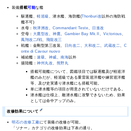
装備
搭載
可能
な艦
駆逐艦、
軽巡級
、潜水艦、海防艦(
Thonburi改
以外の海防戦
艦不可)
水母：
秋津洲改
、
Commandant Teste
、
日進改
空母：
大鷹型改
、
神鷹
、
Gambier Bay Mk.II
、
Victorious
、
鳳翔改二
/
戦
、
飛龍改三
戦艦：金剛型第三改装、
日向改二
、
大和改二
、
武蔵改二
、
C
onte di Cavour nuovo
補給艦：
速吸
、
神威
、
南海
以外
揚陸艦：
神州丸改
、
熊野丸
搭載可能艦について、図鑑項目では駆逐艦及び軽巡洋
艦のみだが、軽巡級である重雷装巡洋艦や練習巡洋艦
等、及び史実通り潜水艦にも搭載可能。
単に潜水艦等の項目が用意されていないだけである。
潜水艦は仕様上、敵潜水艦に攻撃できないため、効果
としては命中アップのみ。
改修効果について
明石の改修工廠
にて装備の改修が可能。
「ソナー」カテゴリの改修効果は下表の通り。