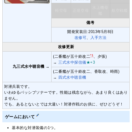
水上機母
軽空母
正規空母
航空戦艦
艦
備考
開発実装日:2013年5月8日
改修可
、
入手方法
改修更新
*1
(二番艦が五十鈴改二
、夕張)
→
三式水中探信儀
★+3
九三式水中聴音機
→
(二番艦が五十鈴改二、香取改、時雨)
→
四式水中聴音機
対潜兵装です。
いわゆるパッシブソナーです。性能は残念ながら、あまり良くはあり
ません。
でも、あるとないとでは大違い！対潜作戦のお供に、ぜひどうぞ！
ゲームにおいて
基本的な対潜装備の1つ。