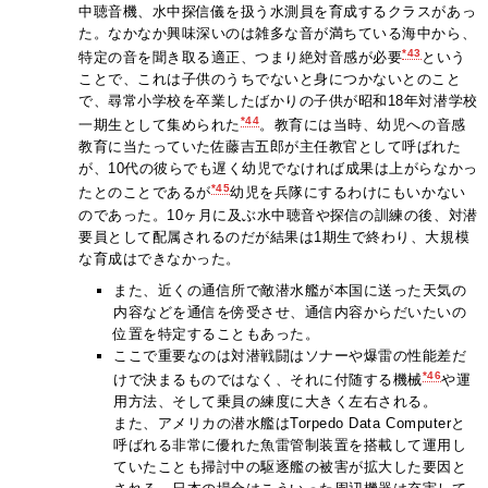
中聴音機、水中探信儀を扱う水測員を育成するクラスがあっ
た。なかなか興味深いのは雑多な音が満ちている海中から、
*43
特定の音を聞き取る適正、つまり絶対音感が必要
という
ことで、これは子供のうちでないと身につかないとのこと
で、尋常小学校を卒業したばかりの子供が昭和18年対潜学校
*44
一期生として集められた
。教育には当時、幼児への音感
教育に当たっていた佐藤吉五郎が主任教官として呼ばれた
が、10代の彼らでも遅く幼児でなければ成果は上がらなかっ
*45
たとのことであるが
幼児を兵隊にするわけにもいかない
のであった。10ヶ月に及ぶ水中聴音や探信の訓練の後、対潜
要員として配属されるのだが結果は1期生で終わり、大規模
な育成はできなかった。
また、近くの通信所で敵潜水艦が本国に送った天気の
内容などを通信を傍受させ、通信内容からだいたいの
位置を特定することもあった。
ここで重要なのは対潜戦闘はソナーや爆雷の性能差だ
*46
けで決まるものではなく、それに付随する機械
や運
用方法、そして乗員の練度に大きく左右される。
また、アメリカの潜水艦はTorpedo Data Computerと
呼ばれる非常に優れた魚雷管制装置を搭載して運用し
ていたことも掃討中の駆逐艦の被害が拡大した要因と