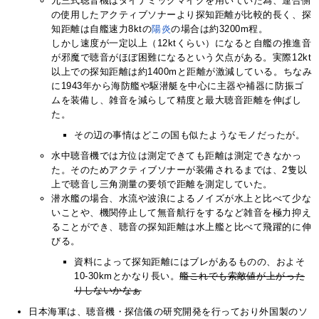
九三式聴音機はダイナミックマイクを用いていた為、連合側
の使用したアクティブソナーより探知距離が比較的長く、探
知距離は自艦速力8ktの
陽炎
の場合は約3200m程。
しかし速度が一定以上（12ktくらい）になると自艦の推進音
が邪魔で聴音がほぼ困難になるという欠点がある。実際12kt
以上での探知距離は約1400mと距離が激減している。ちなみ
に1943年から海防艦や駆潜艇を中心に主器や補器に防振ゴ
ムを装備し、雑音を減らして精度と最大聴音距離を伸ばし
た。
その辺の事情はどこの国も似たようなモノだったが。
水中聴音機では方位は測定できても距離は測定できなかっ
た。そのためアクティブソナーが装備されるまでは、2隻以
上で聴音し三角測量の要領で距離を測定していた。
潜水艦の場合、水流や波浪によるノイズが水上と比べて少な
いことや、機関停止して無音航行をするなど雑音を極力抑え
ることができ、聴音の探知距離は水上艦と比べて飛躍的に伸
びる。
資料によって探知距離にはブレがあるものの、およそ
10-30kmとかなり長い。
艦これでも索敵値が上がった
りしないかなぁ
日本海軍は、聴音機・探信儀の研究開発を行っており外国製のソ