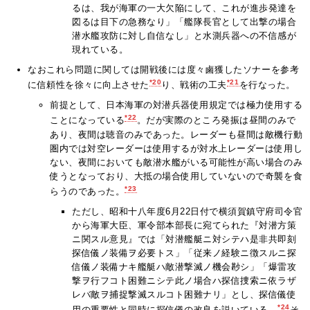
るは、我が海軍の一大欠陥にして、これが進歩発達を
図るは目下の急務なり」「艦隊長官として出撃の場合
潜水艦攻防に対し自信なし」と水測兵器への不信感が
現れている。
なおこれら問題に関しては開戦後には度々鹵獲したソナーを参考
*20
*21
に信頼性を徐々に向上させた
り、戦術の工夫
を行なった。
前提として、日本海軍の対潜兵器使用規定では極力使用する
*22
ことになっている
。だが実際のところ発振は昼間のみで
あり、夜間は聴音のみであった。レーダーも昼間は敵機行動
圏内では対空レーダーは使用するが対水上レーダーは使用し
ない、夜間においても敵潜水艦がいる可能性が高い場合のみ
使うとなっており、大抵の場合使用していないので奇襲を食
*23
らうのであった。
ただし、昭和十八年度6月22日付で横須賀鎮守府司令官
から海軍大臣、軍令部本部長に宛てられた『対潜方策
ニ関スル意見』では「対潜艦艇ニ対シテハ是非共即刻
探信儀ノ装備ヲ必要トス」「従来ノ経験ニ徴スルニ探
信儀ノ装備ナキ艦艇ハ敵潜撃滅ノ機会尠シ」「爆雷攻
撃ヲ行フコト困難ニシテ此ノ場合ハ探信捜索ニ依ラザ
レバ敵ヲ捕捉撃滅スルコト困難ナリ」とし、探信儀使
*24
用の重要性と同時に探信儀の改良を説いている。
そ