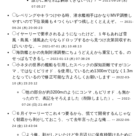
誰かに乗せれば解除できないっけ？ --
2021-09-29 (水)
07:05:27
レベリングやキラつけやる時、潜水艦相手はかなりMVP調整し
やすいので下位装備も４つくらいずつ残しとくとええぞ。 --
2021-
06-24 (木) 20:00:23
イヤーリーで要求されるようになったけど、１年もあれば雪
風・島風・浦風あたりならドロップするから見つけ次第回収すれ
ばいいかな。 --
2021-07-01 (木) 10:48:13
海防艦とかの先制対潜調整にちょうどええから重宝してる。の
せっぱもできるし --
2022-01-13 (木) 07:38:26
小ネタの世界の艦船を引用したスペックの探知距離ですがコン
マ , ではなくピリオド . を使用しているため1300mではなく1.3m
となっているので修正可能な方よろしくお願いします --
2022-03-
10 (木) 23:20:12
他の部分が約3200mのようにコンマ ,もピリオド .も無か
ったので、表記をそろえました（削除しました）。 --
2022-
07-24 (日) 21:49:47
６月イヤーリーでこれ４つ要るから、慌てて開発するんじゃな
く朝霜から剥がしておこう、って去年言ったよな俺… --
2022-06-
24 (金) 13:43:04
よう俺。剥がしといたけど先月辺りに保有枠開けるために