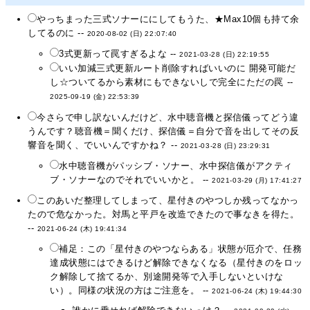
やっちまった三式ソナーににしてもうた、★Max10個も持て余
してるのに --
2020-08-02 (日) 22:07:40
3式更新って罠すぎるよな --
2021-03-28 (日) 22:19:55
いい加減三式更新ルート削除すればいいのに 開発可能だ
し☆ついてるから素材にもできないしで完全にただの罠 --
2025-09-19 (金) 22:53:39
今さらで申し訳ないんだけど、水中聴音機と探信儀ってどう違
うんです？聴音機＝聞くだけ、探信儀＝自分で音を出してその反
響音を聞く、でいいんですかね？ --
2021-03-28 (日) 23:29:31
水中聴音機がパッシブ・ソナー、水中探信儀がアクティ
ブ・ソナーなのでそれでいいかと。 --
2021-03-29 (月) 17:41:27
このあいだ整理してしまって、星付きのやつしか残ってなかっ
たので危なかった。対馬と平戸を改造できたので事なきを得た。
--
2021-06-24 (木) 19:41:34
補足：この「星付きのやつならある」状態が厄介で、任務
達成状態にはできるけど解除できなくなる（星付きのをロッ
ク解除して捨てるか、別途開発等で入手しないといけな
い）。同様の状況の方はご注意を。 --
2021-06-24 (木) 19:44:30