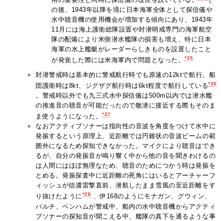
の後、1943年以降を境に日本海軍全体として探信儀や
水中聴音機の使用機会が増加する傾向にあり、1943年
11月には海上護衛総隊設置や対潜哨戒専門の海軍航空
隊の配備により米側潜水艦隊の損害も増え、特に日本
海軍の水上艦艇がレーダーらしきものを設置したこと
*25
が発覚した際には米海軍内で問題となった。
対潜警戒時は基本的に警戒航行時でも原速の12ktで航行。船
*26
団護衛時は8kt、ジグザグ航行時は6kt程度で航行している
。警戒時以外でも九三式水中探信儀は500m以内では潜水艦
の推進音の聴音が可能だったので敵潜に接近する際もそのま
*27
ま使うようになった。
なおアクティブソナーは指向性の音波を角度をつけて水中に
発振するという原理上、近距離では円錐状の音波ビームの範
囲外になるため探知できなかった。マイクにより聴音はでき
るが、自分の発振音が鳴り響く中から他の音を聞きわけるの
は人間にはほぼ無理なため、聴音のためにつかう時は発振を
とめる。発振探査中に近距離の死角にはいるとアーチャーフ
ィッシュが信濃雷撃直前、潜航したまま雪風の至近距離をす
*28
り抜けたように
、伊168のようにモナガン、グウィン、
バルチ、ベンハムが警戒中、船内の水中聴音機からアクティ
ブソナーの探知音が聞こえる中、艦隊の真下を通るような事