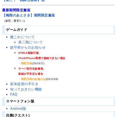
最新期間限定邂逅
【梅雨のあとさき】期間限定邂逅
(参照：運営𝕏
1
)
ゲームガイド
艦これについて
第二期について
鎮守府からのお知らせ
HTML5版移行後、
iPad/iPhone環境で接続できない場合
・対応方法
(25/10/17)
サーバ近代化改修後、
接続が不安定な場合
・対応方法のお知らせ
(24/12/04)
新米提督の手引き
知っておきたい機能
FAQ
スマートフォン版
Android版
任務(クエスト)