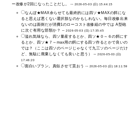
ー改修が2回になったことだし。 --
2026-05-03 (日) 15:44:15
なんぼ★MAX余らせても最終的には四ソ★MAXの餌にな
ると思えば悪くない選択肢なのかもしれない。毎日改修出来
ないのは面倒だが消費1のローコスト改修組の中では A型砲
に次ぐ有用な部類か？ --
2026-05-03 (日) 17:35:45
溢れ気味なら、四ソ量産するとか、四ソ★０～６の餌にす
るとか、四ソ★７～max用の餌にする四ソ作るとかで良いの
では？（ここは四ソのページじゃなくて九三ソのページだけ
ど、無駄に廃棄しなくても良いと思う） --
2026-05-03 (日)
17:46:20
面白いプラン。真似させて貰おう --
2026-05-03 (日) 18:11:59