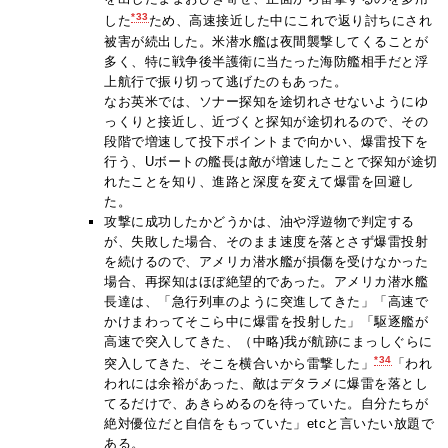
*33
した
ため、高速接近した中にこれで返り討ちにされ
被害が続出した。米潜水艦は夜間襲撃してくることが
多く、特に戦争後半護衛に当たった海防艦相手だと浮
上航行で振り切って逃げたのもあった。
なお英米では、ソナー探知を途切れさせないようにゆ
っくりと接近し、近づくと探知が途切れるので、その
段階で増速して投下ポイントまで向かい、爆雷投下を
行う、Uボートの艦長は敵が増速したことで探知が途切
れたことを知り、進路と深度を変えて爆雷を回避し
た。
攻撃に成功したかどうかは、油や浮遊物で判定する
が、失敗した場合、そのまま速度を落とさず爆雷投射
を続けるので、アメリカ潜水艦が損傷を受けなかった
場合、再探知はほぼ絶望的であった。アメリカ潜水艦
長達は、「急行列車のように突進してきた」「高速で
かけまわってそこら中に爆雷を投射した」「駆逐艦が
高速で突入してきた、（中略)我が航跡にまっしぐらに
*34
突入してきた、そこを横合いから雷撃した」
「われ
われには余裕があった、敵はデタラメに爆雷を落とし
てるだけで、あきらめるのを待っていた。自分たちが
絶対優位だと自信をもっていた」etcと言いたい放題で
ある。