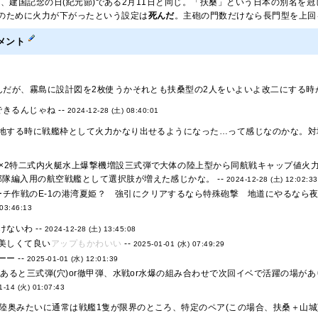
字は、建国記念の日(紀元節)である2月11日と同じ。「扶桑」という日本の別名を
のために火力が下がったという設定は
死んだ
。主砲の門数だけなら長門型を上回
メント
んだが、霧島に設計図を2枚使うかそれとも扶桑型の2人をいよいよ改二にする時が
きるんじゃね --
2024-12-28 (土) 08:40:01
地する時に戦艦枠として火力かなり出せるようになった…って感じなのかな。対地
m砲×2特二式内火艇水上爆撃機増設三式弾で大体の陸上型から同航戦キャップ値
隊編入用の航空戦艦として選択肢が増えた感じかな。 --
2024-12-28 (土) 12:02:33
ーチ作戦のE-1の港湾夏姫？ 強引にクリアするなら特殊砲撃 地道にやるなら夜
 03:46:13
ないわ --
2024-12-28 (土) 13:45:08
美しくて良い
アップもかわいい
--
2025-01-01 (水) 07:49:29
ー --
2025-01-01 (水) 12:01:39
があると三式弾(穴)or徹甲弾、水戦or水爆の組み合わせで次回イベで活躍の場
1-14 (火) 01:07:43
＋陸奥みたいに通常は戦艦1隻が限界のところ、特定のペア(この場合、扶桑＋山城