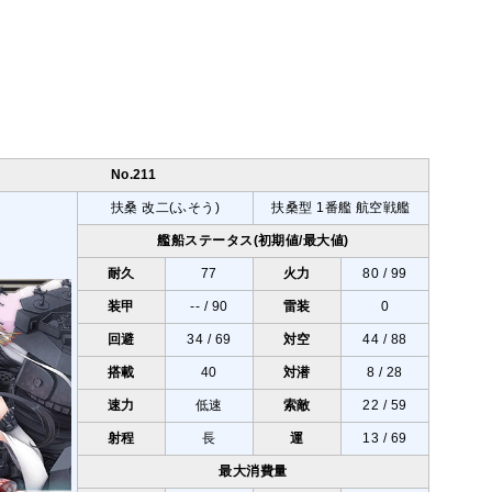
No.211
扶桑 改二(ふそう)
扶桑型 1番艦 航空戦艦
艦船ステータス(初期値/最大値)
耐久
77
火力
80 / 99
装甲
-- / 90
雷装
0
回避
34 / 69
対空
44 / 88
搭載
40
対潜
8 / 28
速力
低速
索敵
22 / 59
射程
長
運
13 / 69
最大消費量