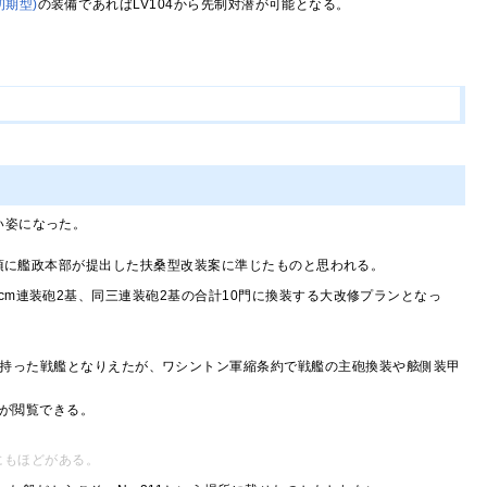
(初期型)
の装備であればLV104から先制対潜が可能となる。
い姿になった。
2年頃に艦政本部が提出した扶桑型改装案に準じたものと思われる。
1cm連装砲2基、同三連装砲2基の合計10門に換装する大改修プランとなっ
持った戦艦となりえたが、ワシントン軍縮条約で戦艦の主砲換装や舷側装甲
が閲覧できる。
にもほどがある。