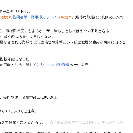
彗星一二型甲と同じ。
で強力な
昼間連撃・徹甲弾カットイン
を放つ
、純粋な戦艦には真似の出来な
る。海域難易度にもよるが、ザコ散らしとしてはやや力不足となる。
り出すのはあまりよろしくない。
艦が含まれる海域では制空補助や爆撃という航空戦艦の強みが裏目に出るこ
搭載可能になった.
が可能となる。詳しくは
Ro.44水上戦闘機
ページ参照。
5と長門型改・金剛型改二(100)以上。
づらくなるのでご注意。
る火力特化と言えるだろう。
一応「主砲の火力だけは自慢」と本人の言う通