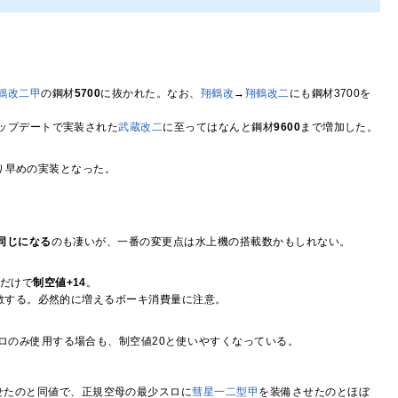
。
鶴改二甲
の鋼材
5700
に抜かれた。なお、
翔鶴改
→
翔鶴改二
にも鋼材3700を
アップデートで実装された
武蔵改二
に至ってはなんと鋼材
9600
まで増加した。
り早めの実装となった。
。
同じになる
のも凄いが、一番の変更点は水上機の搭載数かもしれない。
ロだけで
制空値+14
。
匹敵する。必然的に増えるボーキ消費量に注意。
スロのみ使用する場合も、制空値20と使いやすくなっている。
せたのと同値で、正規空母の最少スロに
彗星一二型甲
を装備させたのとほぼ