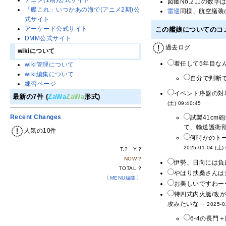
アニメ(1期)公式サイト
図鑑No.211の数
「艦これ」いつかあの海で(アニメ2期)公
雷
巡
同様、航空艤装
式サイト
アーケード公式サイト
この艦娘についてのコ
DMM公式サイト
過去ログ
wikiについて
着任して5年目な
wiki管理について
wiki編集について
自分で判断で
練習ページ
イベント序盤の対
最新の7件 (
ZaWa
ZaWa
形式)
(土) 09:40:45
Recent Changes
試製41c
て、輸送護衛部
人気の10件
何時かのト
2025-01-04 (土)
T.
?
Y.
?
NOW.
?
伊勢、日向には負け
TOTAL.
?
やはり扶桑さんは
〔
MENU編集
〕
お美しいですわーー
特四式内火艇/改
攻みたいな --
2025-0
6-4の長門