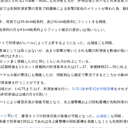
ぼ必須とされる1-5攻略・周回にも充分使えるが、伊勢型改と比べると対潜攻撃
近では先制対潜攻撃の実装で戦艦種による攻撃2巡化のメリットが薄れた為、駆
。
。現状では35.6cm砲系列、及び41cm砲系列にフィットする模様。
cm砲系列の方が41cm砲系列よりフィット補正の度合いは強いらしい。
ップデートで対潜値がレベルによって上昇するようになった。山城改二も同様。
28と数値としては高くはないが、あまり影響が無いとされる艦の対潜値も数値が低
の伸びは大きい。
スロット多く搭載したのと同じくらい火力が向上している。
試製晴嵐を1スロット搭載時の対潜基本火力は17→27、単横陣時22→35に向上
ーマルカ級の撃沈にも難儀したが、同航戦なら確定で撃沈できるどころかカ級eli
対潜改修を行うことができる。
域だが、Lv175まで上げ、対潜改修を行い、
S-51J改
や
零式水中聴音機
をそれ
の最終対潜値は山城の方が2高い）
ートにより爆雷兵装が装備可能となり、水上爆撃機および回転翼機が先制対潜の
デート
にて、爆雷タイプの対潜兵装の装備が可能となった。
山城改二
も同様。
装備で対潜値100以上であれば水上爆撃機や回転翼機を装備しなくとも先制対潜