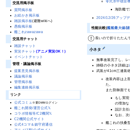
零式水中聴音
交流用掲示板
海防艦で
質問掲示板
お絵かき掲示板
2024/12/26アップ
雑談掲示板
(避難wikiへ)
愚痴掲示板
性能比較(
艦船最大値/
艦これzawazawa
長いので折りたたん
交流用チャット
雑談チャット
小ネタ
実況チャット
(アニメ実況OK！)
イベントチャット
無事改装完了し、レ
管理・議論掲示板
姉様の小ネタ詳細は
提案意見掲示板
武装が41cm三連
議論掲示板
改装内容は上部
管理掲示板
た。
編集連絡掲示板
また防御面で
リンク
もし実現
公式コミュ
※要DMMログイン
の増加な
艦これ開発/運営公式𝕏
設計主任
コラボ情報等/C2機関𝕏
なお、次
C2機関公式サイト
艦これの扶桑
公式4コマ＆鎮守府通信