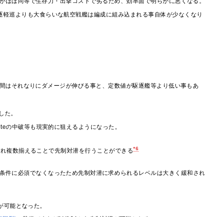
力がほぼ同等で生存力・出撃コストで劣るため、効率面で明らかに悪くなる。
逐軽巡よりも大食らいな航空戦艦は編成に組み込まれる事自体が少なくなり
い間はそれなりにダメージが伸びる事と、定数値が駆逐艦等より低い事もあ
した。
teの中破等も現実的に狙えるようになった。
*6
ぞれ複数揃えることで先制対潜を行うことができる
条件に必須でなくなったため先制対潜に求められるレベルは大きく緩和され
が可能となった。