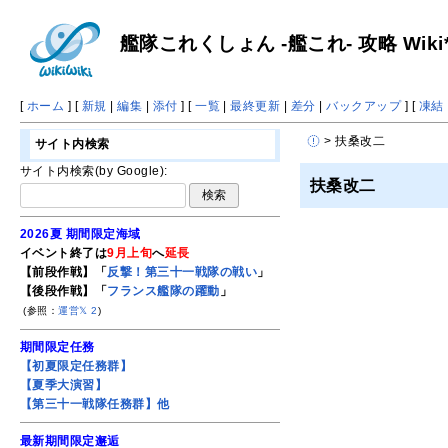
艦隊これくしょん -艦これ- 攻略 Wiki
[
ホーム
] [
新規
|
編集
|
添付
] [
一覧
|
最終更新
|
差分
|
バックアップ
] [
凍結
> 扶桑改二
サイト内検索
サイト内検索(by Google):
扶桑改二
2026夏 期間限定海域
イベント終了は
9月上旬
へ
延長
【前段作戦】「
反撃！第三十一戦隊の戦い
」
【後段作戦】「
フランス艦隊の躍動
」
(参照：
運営𝕏
2
)
期間限定任務
【初夏限定任務群】
【夏季大演習】
【第三十一戦隊任務群】他
最新期間限定邂逅