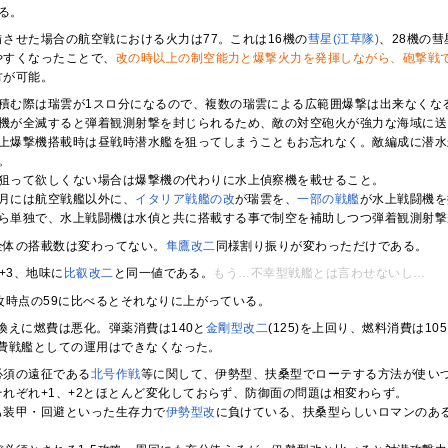
る。
備させた場合の航空戦における火力は77。これは16機の
彗星(江草隊)
、28機の
やすくなったことで、
改の時以上の制空能力と爆撃火力を発揮しながら、砲撃戦
方が可能。
積む際は瑞雲が1スロ分になるので、複数の瑞雲による広範囲爆撃は出来なくな
機が全滅すると弾着観測射撃を封じられるため、敵の対空砲火が強力な海域に送
上爆撃機搭載時は昼戦時潜水艦を狙ってしまうこともお忘れなく。敵編成に潜水
。
狙って欲しくない場合は爆撃機の代わりに水上偵察機を載せること。
年2月には航空戦艦以外に、
イタリア
戦艦の改
が瑞雲を、
一部の戦艦
が水上戦闘機を
ら単独で、水上戦闘機は水偵と共に搭載する事で制空を補助しつつ弾着観測射撃
全体の搭載数は変わってない。
隼鷹改二
同様割り振りが変わっただけである。
+3、地味に
比叡改二
と同一値である。
もう…不幸型戦艦とは言わせないし…
改時点の59に比べるとそれなりに上がっている。
換えに燃費は悪化。弾薬消費は140と
金剛型改二
(125)を上回り、燃料消費は10
費戦艦としての運用はできなくなった。
必須の遠征である
北号作戦
等に関して、伊勢型、扶桑型でローテする方法が使い
れぞれ+1、+2とほとんど変化しておらず、防御面の問題は相変わらず。
も装甲・回避といった生存力で
伊勢型改
に負けている、扶桑型らしいロマンのあ
。