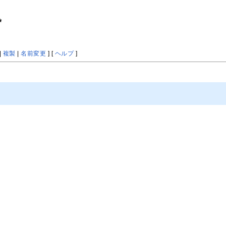
*
|
複製
|
名前変更
] [
ヘルプ
]