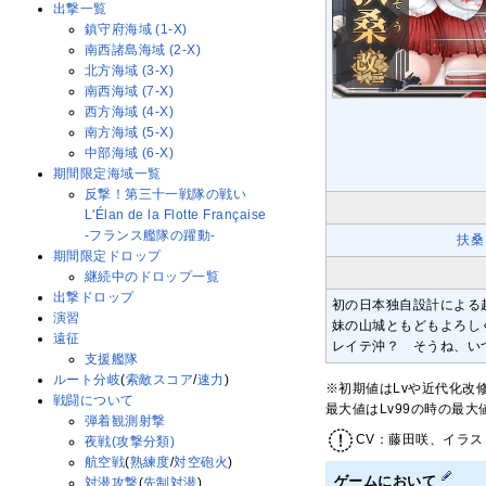
出撃一覧
鎮守府海域 (1-X)
南西諸島海域 (2-X)
北方海域 (3-X)
南西海域 (7-X)
西方海域 (4-X)
南方海域 (5-X)
中部海域 (6-X)
期間限定海域一覧
反撃！第三十一戦隊の戦い
L'Élan de la Flotte Française
-フランス艦隊の躍動-
扶桑
期間限定ドロップ
継続中のドロップ一覧
出撃ドロップ
初の日本独自設計による
演習
妹の山城ともどもよろし
遠征
レイテ沖？ そうね、い
支援艦隊
ルート分岐
(
索敵スコア
/
速力
)
※初期値はLvや近代化改
戦闘について
最大値はLv99の時の最
弾着観測射撃
CV：藤田咲、イラス
夜戦(攻撃分類)
航空戦
(
熟練度
/
対空砲火
)
ゲームにおいて
対潜攻撃
(
先制対潜
)