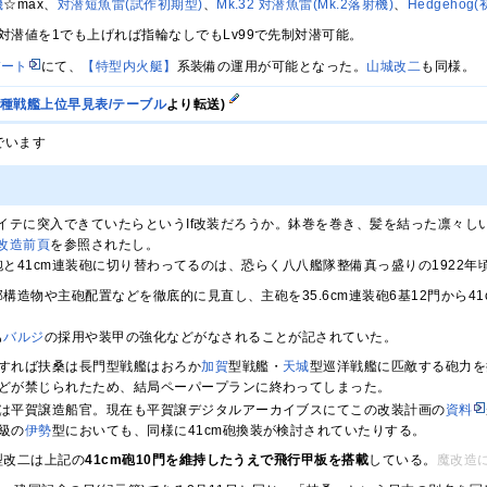
機
☆max、
対潜短魚雷(試作初期型)
、
Mk.32 対潜魚雷(Mk.2落射機)
、
Hedgehog
対潜値を1でも上げれば指輪なしでもLv99で先制対潜可能。
デート
にて、
【特型内火艇】
系装備の運用が可能となった。
山城改二
も同様。
諸種戦艦上位早見表/テーブル
より転送)
でいます
イテに突入できていたらというIf改装だろうか。鉢巻を巻き、髪を結った凛々し
改造
前頁
を参照されたし。
装砲と41cm連装砲に切り替わってるのは、恐らく八八艦隊整備真っ盛りの192
構造物や主砲配置などを徹底的に見直し、主砲を35.6cm連装砲6基12門から4
も
バルジ
の採用や装甲の強化などがなされることが記されていた。
すれば扶桑は長門型戦艦はおろか
加賀
型戦艦・
天城
型巡洋戦艦に匹敵する砲力を
どが禁じられたため、結局ペーパープランに終わってしまった。
は平賀譲造船官。現在も平賀譲デジタルアーカイブスにてこの改装計画の
資料
級の
伊勢
型においても、同様に41cm砲換装が検討されていたりする。
型改二は上記の
41cm砲10門を維持したうえで飛行甲板を搭載
している。
魔改造