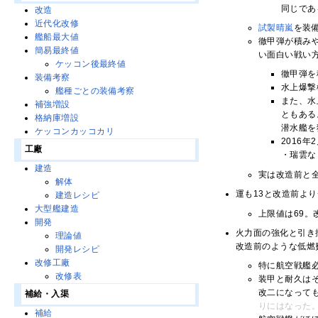
同じであ
改造
近代化改修
試製晴嵐
を装
艦船最大値
徹甲弾が積み
簡易最終値
い面白い戦い
ケッコン後最終値
徹甲弾を
装備考察
水上爆撃
艦種ごとの装備考察
また、水
補強増設
ともある
格納庫増設
潜水艦を
ケッコンカッコカリ
2016
工廠
・瑞雲な
建造
実は改造前と
解体
運も13と改造前より
建造レシピ
大型艦建造
上限値は69。
開発
火力面の強化と引き
理論値
改造前のような低燃
開発レシピ
改修工廠
特に航空戦艦
改修表
装甲と耐久はそ
改二になって
補給・入渠
りにはなった
補給