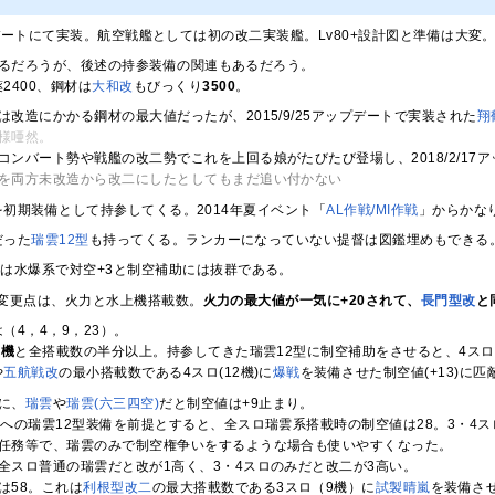
アップデートにて実装。航空戦艦としては初の改二実装艦。Lv80+設計図と準備は大変
あるだろうが、後述の持参装備の関連もあるだろう。
2400、鋼材は
大和改
もびっくり
3500
。
は改造にかかる鋼材の最大値だったが、2015/9/25アップデートで実装された
翔
様唖然。
コンバート勢や戦艦の改二勢でこれを上回る娘がたびたび登場し、2018/2/17
を両方未改造から改二にしたとしてもまだ追い付かない
を初期装備として持参してくる。2014年夏イベント「
AL作戦/MI作戦
」からかな
だった
瑞雲12型
も持ってくる。ランカーになっていない提督は図鑑埋めもできる
型は水爆系で対空+3と制空補助には抜群である。
変更点は、火力と水上機搭載数。
火力の最大値が一気に+20されて、
長門型改
と
（4，4，9，23）。
3機
と全搭載数の半分以上。持参してきた瑞雲12型に制空補助をさせると、4ス
や
五航戦改
の最小搭載数である4スロ(12機)に
爆戦
を装備させた制空値(+13)に
に、
瑞雲
や
瑞雲(六三四空)
だと制空値は+9止まり。
ロへの瑞雲12型装備を前提とすると、全スロ瑞雲系搭載時の制空値は28。3・4
任務等で、瑞雲のみで制空権争いをするような場合も使いやすくなった。
全スロ普通の瑞雲だと改が1高く、3・4スロのみだと改二が3高い。
は58。これは
利根型
改二
の最大搭載数である3スロ（9機）に
試製晴嵐
を装備さ