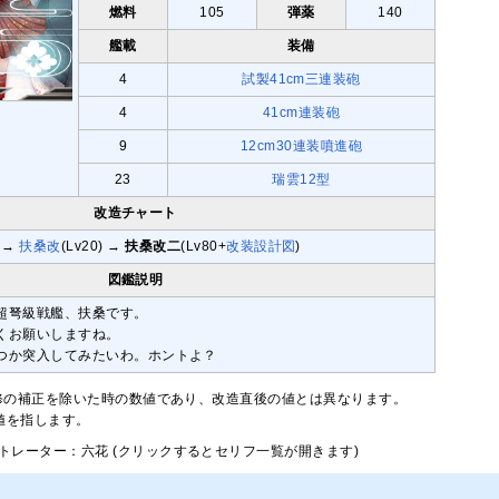
燃料
105
弾薬
140
艦載
装備
4
試製41cm三連装砲
4
41cm連装砲
9
12cm30連装噴進砲
23
瑞雲12型
改造チャート
→
扶桑改
(Lv20) →
扶桑改二
(Lv80+
改装設計図
)
図鑑説明
超弩級戦艦、扶桑です。
くお願いしますね。
つか突入してみたいわ。ホントよ？
修の補正を除いた時の数値であり、改造直後の値とは異なります。
大値を指します。
トレーター：六花 (クリックするとセリフ一覧が開きます)