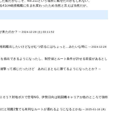
冠した船だからこそ、No.211という場所に載せたのかもしれない。
る41cm砲搭載艦に生まれ変わったため当然と言えば当然だが。
来たのか？ --
2024-12-28 (土) 03:11:52
戦艦出したいけどながむつ切るにはちょっと…みたいな時に --
2024-12-28
火力を捻出できるようになったし、制空値とルート条件が許せる前提があるとし
連撃って感じだったけど あれにまともに勝てるようになったとか？ --
がありそう？対地ボスで空母NG、伊勢日向は戦闘機キャリアか他のところで強特
)だと戦艦2隻でも有利なルートが通れるようになるとかね --
2025-01-16 (木)