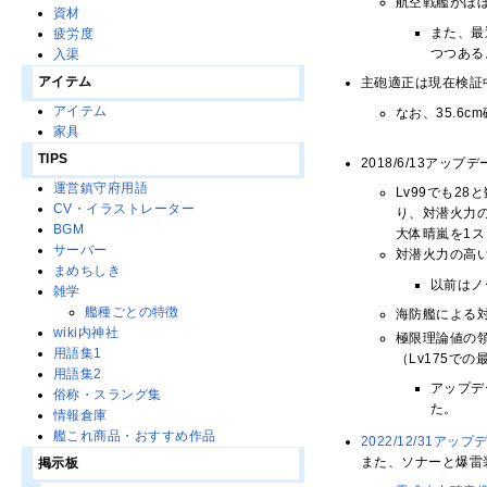
航空戦艦がほ
資材
また、最
疲労度
つつある
入渠
アイテム
主砲適正は現在検証中
アイテム
なお、35.6
家具
TIPS
2018/6/13ア
運営鎮守府用語
Lv99でも
CV・イラストレーター
り、対潜火力
BGM
大体晴嵐を1
サーバー
対潜火力の高い
まめちしき
以前はノ
雑学
艦種ごとの特徴
海防艦による
wiki内神社
極限理論値の領
用語集1
（Lv175で
用語集2
アップデ
俗称・スラング集
た。
情報倉庫
艦これ商品・おすすめ作品
2022/12/31アップ
また、ソナーと爆雷
掲示板