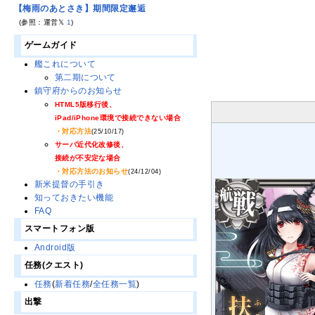
【梅雨のあとさき】期間限定邂逅
(参照：運営𝕏
1
)
ゲームガイド
艦これについて
第二期について
鎮守府からのお知らせ
HTML5版移行後、
iPad/iPhone環境で接続できない場合
・対応方法
(25/10/17)
サーバ近代化改修後、
接続が不安定な場合
・対応方法のお知らせ
(24/12/04)
新米提督の手引き
知っておきたい機能
FAQ
スマートフォン版
Android版
任務(クエスト)
任務
(
新着任務
/
全任務一覧
)
出撃