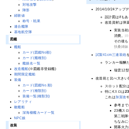
対地攻撃
2014/10/24
陣形
経験値
設計図はifも
称号・戦果
改造資材は弾薬
連合艦隊
実装当初
基地航空隊
消費。
姉
図鑑
その後も
扶桑姉妹
艦船
カード(図鑑No順)
試製41cm三連装砲
カード(艦種別)
ランカー報酬
艦娘名一覧
改造艦船
(※図鑑非登録艦)
瑞雲12
期間限定艦船
改造前と比べ大きい
装備
カード(図鑑No.順)
スロット配分は
カード(種類別)
特に4スロは
2
装備一覧(種類別)
これは
加賀改
レアリティ
参考まで
敵艦船
23機ス
深海棲艦カード一覧
第二戦隊
NPC娘
ちなみに
改装
開幕火力