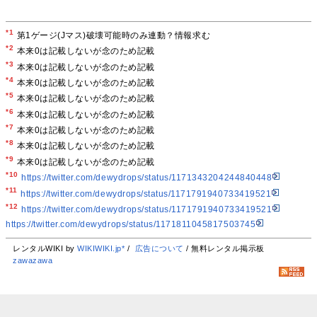
*1
第1ゲージ(Jマス)破壊可能時のみ連動？情報求む
*2
本来0は記載しないが念のため記載
*3
本来0は記載しないが念のため記載
*4
本来0は記載しないが念のため記載
*5
本来0は記載しないが念のため記載
*6
本来0は記載しないが念のため記載
*7
本来0は記載しないが念のため記載
*8
本来0は記載しないが念のため記載
*9
本来0は記載しないが念のため記載
*10
https://twitter.com/dewydrops/status/1171343204244840448
*11
https://twitter.com/dewydrops/status/1171791940733419521
*12
https://twitter.com/dewydrops/status/1171791940733419521
https://twitter.com/dewydrops/status/1171811045817503745
レンタルWIKI by
WIKIWIKI.jp*
/
広告について
/ 無料レンタル掲示板
zawazawa