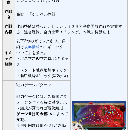
☆☆☆☆☆☆
(☆×16)
度
作戦
発動！「シングル作戦」
名
作戦
作戦準備は整った。いよいよイタリア半島開放作戦を実施す
内容
る！連合艦隊、全力出撃！「シングル作戦」発動せよ！
以下3つのギミックあり。詳
細は
攻略情報
の「ギミックに
ギミ
ついて」を参照。
ック
・ボスマス(Uマス)出現ギミッ
解除
ク
・スタート地点追加ギミック
・装甲破砕ギミック(第2ボス)
戦力ゲージパターン
戦力ゲージ時はボス旗艦にダ
メージを与える毎に減少。ボ
ス編成が変われば最終編成。
ゲージ量は司令部Lvによって
変動。
※最短回数は司令部Lv120時