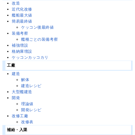
改造
近代化改修
艦船最大値
簡易最終値
ケッコン後最終値
装備考察
艦種ごとの装備考察
補強増設
格納庫増設
ケッコンカッコカリ
工廠
建造
解体
建造レシピ
大型艦建造
開発
理論値
開発レシピ
改修工廠
改修表
補給・入渠