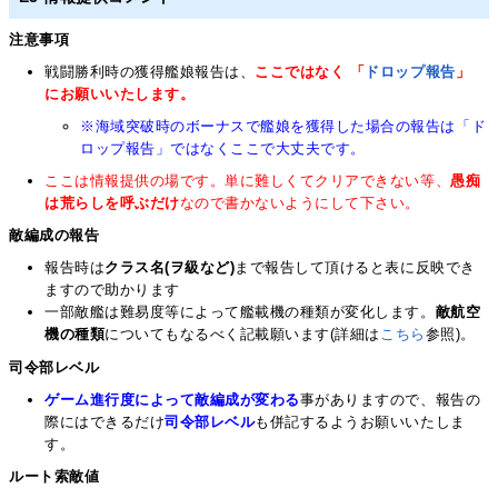
注意事項
戦闘勝利時の獲得艦娘報告は、
ここではなく 「
ドロップ報告
」
にお願いいたします。
※海域突破時のボーナスで艦娘を獲得した場合の報告は「ド
ロップ報告」ではなくここで大丈夫です。
ここは情報提供の場です。単に難しくてクリアできない等、
愚痴
は荒らしを呼ぶだけ
なので書かないようにして下さい。
敵編成の報告
報告時は
クラス名(ヲ級など)
まで報告して頂けると表に反映でき
ますので助かります
一部敵艦は難易度等によって艦載機の種類が変化します。
敵航空
機の種類
についてもなるべく記載願います(詳細は
こちら
参照)。
司令部レベル
ゲーム進行度によって敵編成が変わる
事がありますので、報告の
際にはできるだけ
司令部レベル
も併記するようお願いいたしま
す。
ルート索敵値