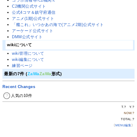
コラボ情報等/C2機関𝕏
C2機関公式サイト
公式4コマ＆鎮守府通信
アニメ(1期)公式サイト
「艦これ」いつかあの海で(アニメ2期)公式サイト
アーケード公式サイト
DMM公式サイト
wikiについて
wiki管理について
wiki編集について
練習ページ
最新の7件 (
ZaWa
ZaWa
形式)
Recent Changes
人気の10件
T.
?
Y.
?
NOW.
?
TOTAL.
?
〔
MENU編集
〕