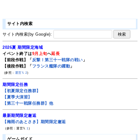
サイト内検索
サイト内検索(by Google):
2026夏 期間限定海域
イベント終了は
9月上旬
へ
延長
【前段作戦】「
反撃！第三十一戦隊の戦い
」
【後段作戦】「
フランス艦隊の躍動
」
(参照：
運営𝕏
2
)
期間限定任務
【初夏限定任務群】
【夏季大演習】
【第三十一戦隊任務群】他
最新期間限定邂逅
【梅雨のあとさき】期間限定邂逅
(参照：運営𝕏
1
)
ゲームガイド