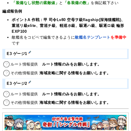
「装備なし状態の索敵値」
と
「各装備の数」
を御記載下さい
編成報告例
ポイントA 作戦：甲 司令Lv80 空母ヲ級flagship(深海猫艦戦)、
重巡リ級elite、雷巡チ級、軽巡ホ級、駆逐ハ級、駆逐ロ級 輪形
EXP100
敵艦名をコピペで編集できるように
敵艦名テンプレート
を準備中
です
E3 ゲージ1
ルート情報提供
ルート情報のみをお願いします。
その他情報提供
海域攻略に関する情報をお願いします。
E3 ゲージ2
ルート情報提供
ルート情報のみをお願いします。
その他情報提供
海域攻略に関する情報をお願いします。