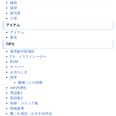
補給
資材
疲労度
入渠
アイテム
アイテム
家具
TIPS
運営鎮守府用語
CV・イラストレーター
BGM
サーバー
まめちしき
雑学
艦種ごとの特徴
wiki内神社
用語集1
用語集2
俗称・スラング集
情報倉庫
艦これ商品・おすすめ作品