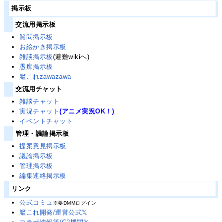
掲示板
交流用掲示板
質問掲示板
お絵かき掲示板
雑談掲示板
(避難wikiへ)
愚痴掲示板
艦これzawazawa
交流用チャット
雑談チャット
実況チャット
(アニメ実況OK！)
イベントチャット
管理・議論掲示板
提案意見掲示板
議論掲示板
管理掲示板
編集連絡掲示板
リンク
公式コミュ
※要DMMログイン
艦これ開発/運営公式𝕏