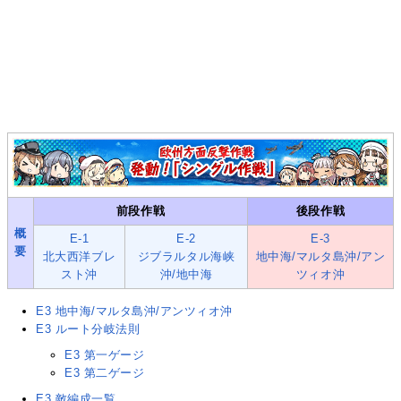
前段作戦
後段作戦
概
E-1
E-2
E-3
要
北大西洋ブレ
ジブラルタル海峡
地中海/マルタ島沖/アン
スト沖
沖/地中海
ツィオ沖
E3 地中海/マルタ島沖/アンツィオ沖
E3 ルート分岐法則
E3 第一ゲージ
E3 第二ゲージ
E3 敵編成一覧