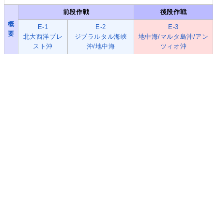
前段作戦
後段作戦
概
E-1
E-2
E-3
要
北大西洋ブレ
ジブラルタル海峡
地中海/マルタ島沖/アン
スト沖
沖/地中海
ツィオ沖