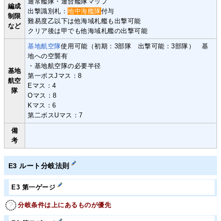
通常艦隊・連合艦隊マップ
編成
出撃識別札：
地中海艦隊
付与
制限
難易度乙以下は他海域札艦も出撃可能
など
クリア後は甲でも他海域札艦の出撃可能
基地航空隊
使用可能（初期：3部隊 出撃可能：3部隊） 基
地への空襲有
・基地航空隊の必要半径
基地
第一ボスJマス：8
航空
Eマス：4
隊
Oマス：8
Kマス：6
第二ボスUマス：7
備
考
E3 ルート分岐法則
E3 第一ゲージ
分岐条件は上にあるものが優先