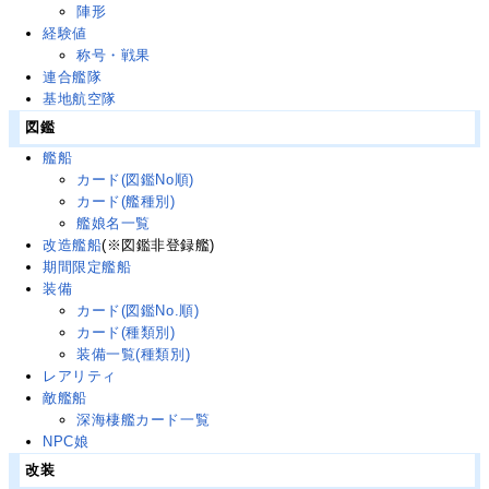
陣形
経験値
称号・戦果
連合艦隊
基地航空隊
図鑑
艦船
カード(図鑑No順)
カード(艦種別)
艦娘名一覧
改造艦船
(※図鑑非登録艦)
期間限定艦船
装備
カード(図鑑No.順)
カード(種類別)
装備一覧(種類別)
レアリティ
敵艦船
深海棲艦カード一覧
NPC娘
改装