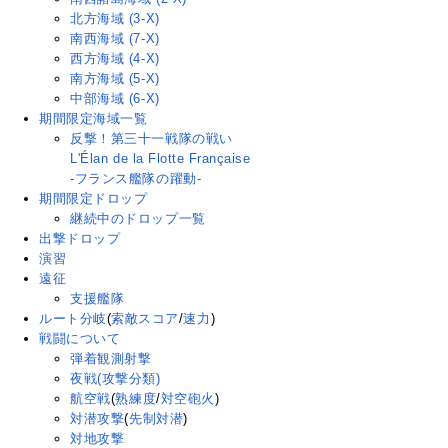
北方海域 (3-X)
南西海域 (7-X)
西方海域 (4-X)
南方海域 (5-X)
中部海域 (6-X)
期間限定海域一覧
反撃！第三十一戦隊の戦い
L'Élan de la Flotte Française
-フランス艦隊の躍動-
期間限定ドロップ
継続中のドロップ一覧
出撃ドロップ
演習
遠征
支援艦隊
ルート分岐
(
索敵スコア
/
速力
)
戦闘について
弾着観測射撃
夜戦(攻撃分類)
航空戦
(
熟練度
/
対空砲火
)
対潜攻撃
(
先制対潜
)
対地攻撃