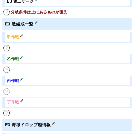
E3 第二ゲージ
分岐条件は上にあるものが優先
E3 敵編成一覧
甲
作戦
乙
作戦
丙
作戦
丁
作戦
E3 海域ドロップ艦情報