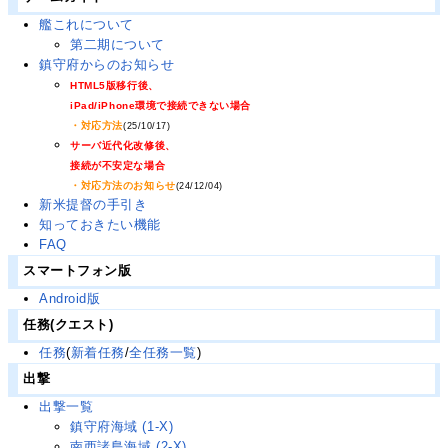
艦これについて
第二期について
鎮守府からのお知らせ
HTML5版移行後、
iPad/iPhone環境で接続できない場合
・対応方法
(25/10/17)
サーバ近代化改修後、
接続が不安定な場合
・対応方法のお知らせ
(24/12/04)
新米提督の手引き
知っておきたい機能
FAQ
スマートフォン版
Android版
任務(クエスト)
任務
(
新着任務
/
全任務一覧
)
出撃
出撃一覧
鎮守府海域 (1-X)
南西諸島海域 (2-X)