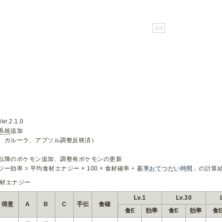
.2.1.0
系統
追加
、ガルーラ、アブソル調整反映済）
以降のポケモン追加、調整有ポケモンの更新
ー効率 = 平均食材エナジー × 100 × 食材確率 ÷
基準おてつだい時間
」の計算
材エナジー
Lv.1
Lv.30
得意
A
B
C
手伝
食確
食E
効率
食E
効率
食