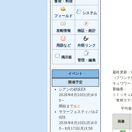
食材・料理
システム
フィールド
攻略情報
検証・統計
用語など
外部リンク
掲示板
管理・編集
最終更新：Ver
イベント
（フワンテ
開催予定
キュワワー
要編集：
シアンの砂浜EX
ミミッキュ
2026年8月10日(月)4:0
「食材エナジ
0～
開始まで
あと
平均食
サマーフェスティバル2
026
画像
2026年8月10日(月)4:0
0～8月17日(月)3:59