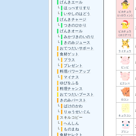
▌
げんきエール
└
▌
ほっぺすりすり
ピカチュウ
└
▌
いやしのはどう
(ハロウィン)
▌
げんきチャージ
└
▌
つきのひかり
▌
げんきオール
ピカチュウ
(ホリデー)
└
▌
みかづきのいのり
└
▌
きのみジュース
▌
おてつだいサポート
ライチュウ
▌
食材ゲット
└
▌
プラス
└
▌
プレゼント
ピッピ
▌
料理パワーアップ
└
▌
マイナス
▌
ゆびをふる
ピクシー
▌
料理チャンス
▌
おてつだいブースト
ロコン
▌
きのみバースト
└
▌
ばけのかわ
└
▌
りゅうせいぐん
キュウコン
▌
スキルコピー
└
▌
へんしん
└
▌
ものまね
プリン
▌
食材セレクト