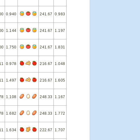
00
0.940
241.67
0.983
00
1.144
241.67
1.197
00
1.750
241.67
1.831
11
0.978
216.67
1.048
11
1.497
216.67
1.605
78
1.108
248.33
1.167
78
1.682
248.33
1.772
11
1.634
222.67
1.707