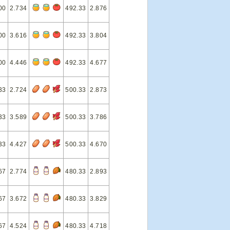
00
2.734
492.33
2.876
00
3.616
492.33
3.804
00
4.446
492.33
4.677
33
2.724
500.33
2.873
33
3.589
500.33
3.786
33
4.427
500.33
4.670
67
2.774
480.33
2.893
67
3.672
480.33
3.829
67
4.524
480.33
4.718