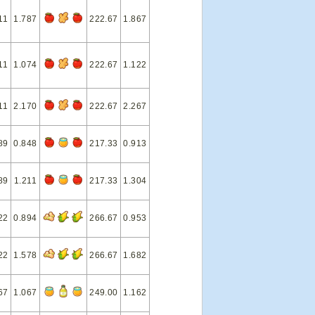
11
1.787
222.67
1.867
11
1.074
222.67
1.122
11
2.170
222.67
2.267
89
0.848
217.33
0.913
89
1.211
217.33
1.304
22
0.894
266.67
0.953
22
1.578
266.67
1.682
67
1.067
249.00
1.162