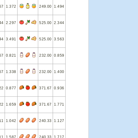
67
1.372
249.00
1.494
44
2.297
525.00
2.344
44
3.491
525.00
3.563
67
0.821
232.00
0.859
67
1.338
232.00
1.400
22
0.877
371.67
0.936
22
1.659
371.67
1.771
11
1.042
240.33
1.127
11
1.587
240.33
1.717