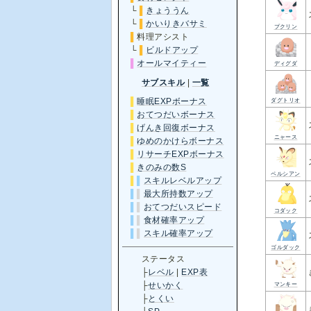
└
▌
きょううん
└
▌
かいりきバサミ
プクリン
▌
料理アシスト
└
▌
ビルドアップ
▌
オールマイティー
ディグダ
サブスキル
|
一覧
▌
睡眠EXPボーナス
ダグトリオ
▌
おてつだいボーナス
▌
げんき回復ボーナス
ニャース
▌
ゆめのかけらボーナス
▌
リサーチEXPボーナス
▌
きのみの数S
ペルシアン
▌
▌
スキルレベルアップ
▌
▌
最大所持数アップ
▌
▌
おてつだいスピード
コダック
▌
▌
食材確率アップ
▌
▌
スキル確率アップ
ゴルダック
ステータス
├
レベル
|
EXP表
├
せいかく
マンキー
├
とくい