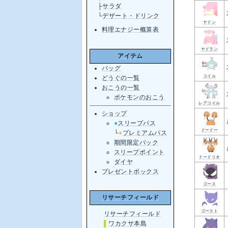
├
サラダ
└
デザート・ドリンク
ヤドン
料理エナジー概算表
ヤドラン
アイテム
バッグ
コイル
どうぐの一覧
おこうの一覧
ポケモンのおこう
レアコイル
ショップ
●
スリープパス
ドードー
└
●
プレミアムパス
期間限定パック
スリープポイント
ドードリオ
ダイヤ
プレゼントボックス
ゴース
リサーチフィールド
ゴースト
リサーチフィールド
▌
ワカクサ本島