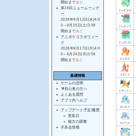
開始まで
あと
第16回
ニュームーンデ
フシギダネ
ー
2026年8月12日(水)4:0
0～8月15日(土)3:59
フシギソウ
開始まで
あと
アニポケコラボウィー
ク
フシギバナ
2026年8月17日(月)4:0
0～8月24日(月)3:59
ヒトカゲ
開始まで
あと
リザード
基礎情報
ゲームの説明
🔰
初心者の方へ
リザードン
よくある質問
アプリ内ヘルプ
ゼニガメ
アップデート予定/履歴
実装日
能力の調整
カメール
不具合情報