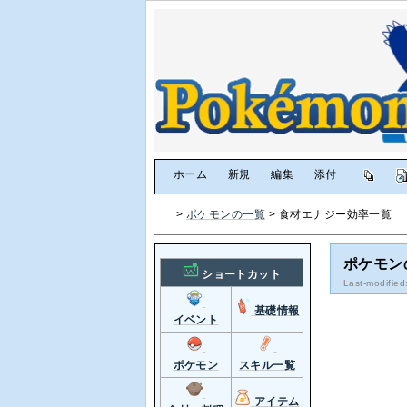
[
ホーム
|
新規
|
編集
|
添付
]
>
ポケモンの一覧
> 食材エナジー効率一覧
ポケモン
ショートカット
Last-modified
基礎情報
イベント
ポケモン
スキル一覧
アイテム