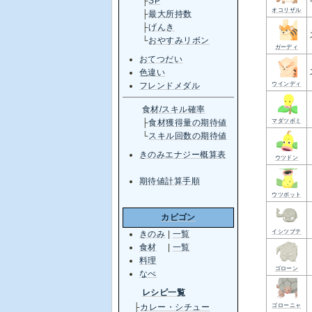
├
SP
オコリザル
├
最大所持数
├
げんき
└
おやすみリボン
ガーディ
おてつだい
色違い
ウインディ
フレンドメダル
食材/スキル確率
マダツボミ
├
食材獲得量の期待値
└
スキル回数の期待値
きのみエナジー概算表
ウツドン
期待値計算手順
ウツボット
カビゴン
イシツブテ
きのみ
|
一覧
食材
|
一覧
料理
ゴローン
なべ
レシピ一覧
ゴローニャ
├
カレー・シチュー