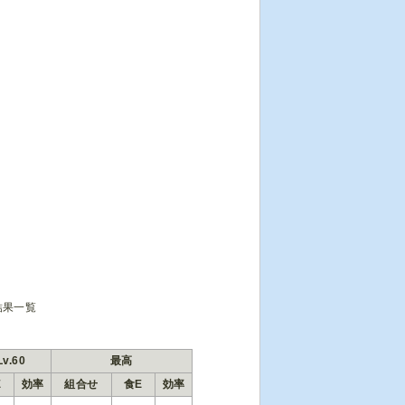
結果一覧
Lv.60
最高
E
効率
組合せ
食E
効率