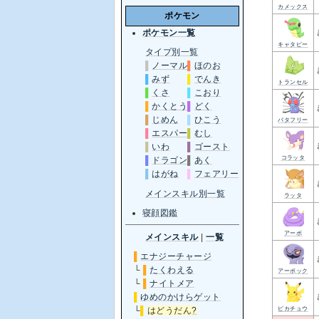
カメックス
ポケモン
ポケモン一覧
キャタピー
タイプ別一覧
▌
ノーマル
▌
ほのお
▌
みず
▌
でんき
トランセル
▌
くさ
▌
こおり
▌
かくとう
▌
どく
▌
じめん
▌
ひこう
バタフリー
▌
エスパー
▌
むし
▌
いわ
▌
ゴースト
コラッタ
▌
ドラゴン
▌
あく
▌
はがね
▌
フェアリー
メインスキル別一覧
ラッタ
寝顔図鑑
アーボ
メインスキル
|
一覧
▌
エナジーチャージ
└
▌
たくわえる
アーボック
└
▌
ナイトメア
▌
ゆめのかけらゲット
ピカチュウ
└
▌
はどうだん
?