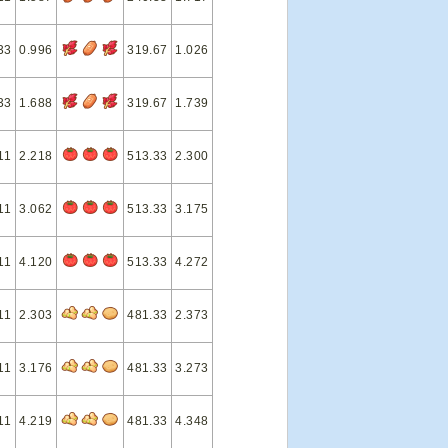
33
0.996
319.67
1.026
33
1.688
319.67
1.739
11
2.218
513.33
2.300
11
3.062
513.33
3.175
11
4.120
513.33
4.272
11
2.303
481.33
2.373
11
3.176
481.33
3.273
11
4.219
481.33
4.348