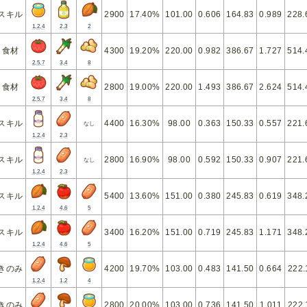
スキル
2900
17.40%
101.00
0.606
164.83
0.989
228.
1,2,4
2,3
2
食材
4300
19.20%
220.00
0.982
386.67
1.727
514.
2,5,7
3,4
8
食材
2800
19.00%
220.00
1.493
386.67
2.624
514.
2,5,7
3,4
8
スキル
4400
16.30%
98.00
0.363
150.33
0.557
221.
なし
1,2,4
2,3
スキル
2800
16.90%
98.00
0.592
150.33
0.907
221.
なし
1,2,4
2,3
スキル
5400
13.60%
151.00
0.380
245.83
0.619
348.
1,2,4
4,6
5
スキル
3400
16.20%
151.00
0.719
245.83
1.171
348.
1,2,4
4,6
5
きのみ
4200
19.70%
103.00
0.483
141.50
0.664
222.
1,2,4
1,2
4
きのみ
2800
20.00%
103.00
0.736
141.50
1.011
222.