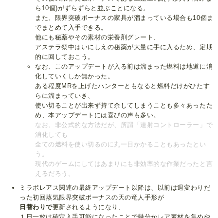
ら10個)がずらずらと並ぶことになる。
また、限界突破ボーナスの家具が溜まっている場合も10個ま
でまとめて入手できる。
他にも秘薬やその素材の栄養剤グレート、
アステラ祭中はいにしえの秘薬が大量に手に入るため、定期
的に回しておこう。
なお、このアップデートが入る前は溜まった燃料は地道に消
化していくしか無かった。
ある程度MRを上げたハンターともなると燃料だけがひたす
らに溜まっていき、
使い切ることが出来ず持て余してしまうことも多々あったた
め、本アップデートには喜びの声も多い。
なお、非公式的な方法だが、所謂「連射コントローラー」で
消化しても
全ての燃料を使い切るのに丸一日かかることもあったとい
う。
現代のゲームにしてはあまりにも非効率的な作業だったと言
えるだろう。
ミラボレアス関連の最終アップデート以降は、以前は週変わりだ
った初回蒸気限界突破ボーナスの天の竜人手形が
日替わりで
更新されるようになり、
１日一枚は確定入手可能になったことで幾分かレア素材を集めや