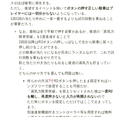
スがほぼ確実に発生する。
ただし、後述するイベントを除いて
ボタンの押す正しい順番はプ
レイヤーには一切分からない
ようになっている。
1回1回の当たり外れに一喜一憂するよりも試行回数を重ねること
が重要だろう。
なお、最初は全て手動で押す必要があるが、後述の「蒸気力
限界突破」を1度達成することで
2回目以降はR2ボタンの押しっぱなしで左から順番に延々と
押し続けることができる。
どの順番が当たりになるか完全にランダムなので、これで試
行回数を重ねるやり方でも
割と当たりや大当たりも出るし後述の蒸気力も貯まってい
く。
どちらのやり方でを選んでも問題は無い。
*5
何らかの方法
でR2ボタンを押したまま固定すればハ
ンズフリーで放置することも可能だが、
「蒸気力限界突破」を迎えリセットされた後は
一度R2
を離し、再度押さないと入力が再開されない
ので
ただ単にボタンを固定しただけではここで止まってし
まう。
別途連射機能付きコントローラー等を用意すれば燃料