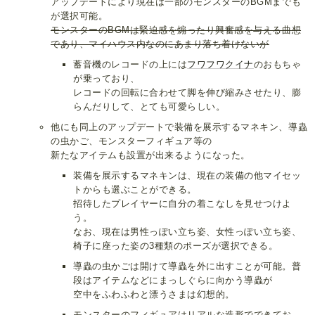
アップデートにより現在は一部のモンスターのBGMまでも
が選択可能。
モンスターのBGMは緊迫感を煽ったり興奮感を与える曲想
であり、マイハウス内なのにあまり落ち着けないが
蓄音機のレコードの上には
フワフワクイナ
のおもちゃ
が乗っており、
レコードの回転に合わせて脚を伸び縮みさせたり、膨
らんだりして、とても可愛らしい。
他にも同上のアップデートで装備を展示するマネキン、導蟲
の虫かご、モンスターフィギュア等の
新たなアイテムも設置が出来るようになった。
装備を展示するマネキンは、現在の装備の他マイセッ
トからも選ぶことができる。
招待したプレイヤーに自分の着こなしを見せつけよ
う。
なお、現在は男性っぽい立ち姿、女性っぽい立ち姿、
椅子に座った姿の3種類のポーズが選択できる。
導蟲の虫かごは開けて導蟲を外に出すことが可能。普
段はアイテムなどにまっしぐらに向かう導蟲が
空中をふわふわと漂うさまは幻想的。
モンスターのフィギュアはリアルな造形でできてお