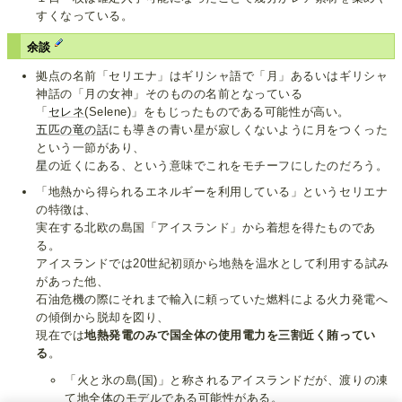
すくなっている。
余談
拠点の名前「セリエナ」はギリシャ語で「月」あるいはギリシャ
神話の「月の女神」そのものの名前となっている
「
セレネ
(Selene)」をもじったものである可能性が高い。
五匹の竜の話
にも導きの青い星が寂しくないように月をつくった
という一節があり、
星
の近くにある、という意味でこれをモチーフにしたのだろう。
「地熱から得られるエネルギーを利用している」というセリエナ
の特徴は、
実在する北欧の島国「アイスランド」から着想を得たものであ
る。
アイスランドでは20世紀初頭から地熱を温水として利用する試み
があった他、
石油危機の際にそれまで輸入に頼っていた燃料による火力発電へ
の傾倒から脱却を図り、
現在では
地熱発電のみで国全体の使用電力を三割近く賄ってい
る
。
「火と氷の島(国)」と称されるアイスランドだが、渡りの凍
て地全体のモデルである可能性がある。