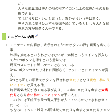
が、
大きな龍脈炭は導きの地の橙アイコン以上の鉱脈からのみ採
掘できる。
では貯まりにくいかと言うと、案外そういう事は無く、
導きの地に篭りひたすら採掘を続けているとむしろ大きな龍
脈炭の方が数多く入手できる。
ミニゲームの内容
ミニゲームの内容は、表示される3つのボタンの押す順番を当てる
事。
絵柄を揃えるというわけではないが、燃料というコインを投入し
て3つのボタンを押すという意味では
現実のスロットに近いゲームとなっている。
3つのボタンの当たり外れに関係なく1セットごとにアイテムが貰
え、
3つとも正しい順番でボタンを押せれば
当たり
となり
黄色い枠の良
いアイテム
が貰える他、
時折蒸気機関が赤く光る事があり、この時に当たりを出すと
大当
たり
となり
赤い枠のレアアイテム
が手に入る。
この中には王鎧玉や天の竜人手形が入っているのでできれば当て
たいところ。
ちなみにイベント以外で3回連続で当たりを出すと大当たりチャン