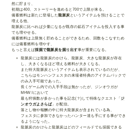
然に貯まり、
初期は400、ストーリーを進めると700で上限が来る。
備蓄燃料は新たに登場した
龍脈炭
というアイテムを預けることで
増える他、
龍脈炭に比べれば少量になるが既存の鉱石アイテムを投入する事
でも増やせる。
備蓄燃料は上限無く貯めることができるため、回数をこなすため
には備蓄燃料を増やす、
もっと言えば
採掘で龍脈炭を掘り出す
事が重要になる。
龍脈炭には龍脈炭のかけら、龍脈炭、大きな龍脈炭が存在
し、大きくなるほど増える燃料が大きくなる。
また特大龍脈炭というアイテムも表示されているのだが、
こちらはモンハンフェスタの来場者特典のアイテムパックで
のみ入手可能であった。
長くゲーム内での入手手段は無かったが、ジンオウガが
MHW:Iにおいて
最も狩猟数が多かった事を記念(？)して特殊なクエスト「
ジ
ンオウガよさらば
」が配信。
落とし物や報酬の中に特大龍脈炭が含まれている為、
フェスタに参加できなかったハンター達も手にする事ができ
るようになった。
龍脈炭のかけらと龍脈炭はどのフィールドでも採掘できる