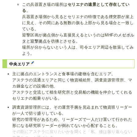
この兵器置き場の場所は
セリエナの遠景として存在してい
る
。
兵器置き場側から見るとセリエナの特徴である煙突群が崖上
に見え、その間にある無数の旗も上部から見る場合と一致し
ている。
迎撃区画が拠点側から直接見えるというのはMHFの
メゼポル
タ
と
迎撃拠点
を彷彿とさせる。
場所が分からないという人は、司令エリア周辺を散策してみ
よう。
中央エリア
主に拠点のエントランスと食事場の建物を含むエリア。
アステラの流通エリアと同じく物資補給所、調査資源管理所、マ
カ錬金などの設備の他、
アステラと交流して植生研究所と交易船の機能を仲介してくれる
セリエナの船乗りがいる。
調査資源管理所には、その運営手腕を見込まれて物資班リーダー
が一人で切り盛りしている。
研究の管理等があるため、リーダーズで一人だけ置いて行かれた
形になる研究班リーダーが倒れてないか心配することも。
その割にアステラに戻りたいかを聞くと「私、後は振り返らない