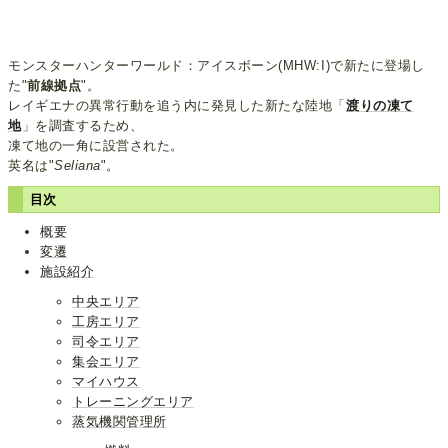
モンスターハンターワールド：アイスボーン(MHW:I)で新たに登場し
た"
前線拠点
"。
レイギエナの異常行動を追う内に発見した新たな陸地「
渡りの凍て
地
」を調査するため、
凍て地の一角に設営された。
英名は"
Seliana
"。
目次
概要
変遷
施設紹介
中央エリア
工房エリア
司令エリア
集会エリア
マイハウス
トレーニングエリア
蒸気機関管理所