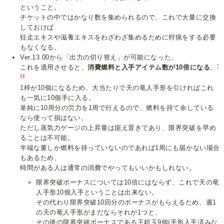
ということ。
チケットの中ではかなり数を集められるので、これで大量に交換
しておけば
狂走エキスや滋養エキスをわざわざ集めるために狩猟をする必要
もなくなる。
Ver.13.00から「出力の切り替え」が可能になった。
*
これを適用させると、
消費燃料と入手アイテム数が10倍になる
。
12
1枠が10個になるため、大当たりで天の竜人手形を引ければこれ
も一気に10個手に入る。
単純に10周分の労力を1周で行えるので、燃料を持て余している
なら使って損はない。
ただし蒸気力ゲージの上昇量は据え置きであり、限界突破を早め
ることは不可能。
半端な量しか燃料を持っていないのであれば1周にも届かない場合
もあるため、
時間がある人は通常の消費でやってもいいかもしれない。
限界突破ボーナスについては10倍にはならず、これで天の竜
人手形10個入手ということは出来ない。
その代わり限界突破10回分のボーナスがもらえるため、週1
の天の竜人手形がまだならそれが1つと、
その後の限界突破ボーナスである王鎧玉9個(手形入手済みな