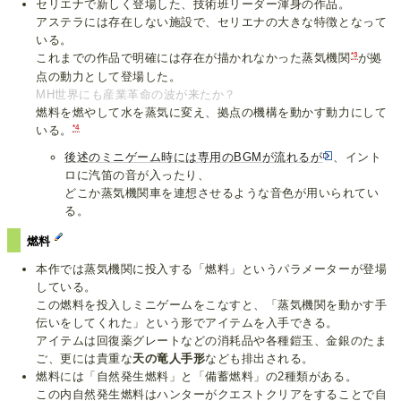
セリエナで新しく登場した、技術班リーダー渾身の作品。
アステラには存在しない施設で、セリエナの大きな特徴となって
いる。
*3
これまでの作品で明確には存在が描かれなかった蒸気機関
が拠
点の動力として登場した。
MH世界にも産業革命の波が来たか？
燃料を燃やして水を蒸気に変え、拠点の機構を動かす動力にして
*4
いる。
後述のミニゲーム時には専用のBGMが流れるが
、イント
ロに汽笛の音が入ったり、
どこか蒸気機関車を連想させるような音色が用いられてい
る。
燃料
本作では蒸気機関に投入する「燃料」というパラメーターが登場
している。
この燃料を投入しミニゲームをこなすと、「蒸気機関を動かす手
伝いをしてくれた」という形でアイテムを入手できる。
アイテムは回復薬グレートなどの消耗品や各種鎧玉、金銀のたま
ご、更には貴重な
天の竜人手形
なども排出される。
燃料には「自然発生燃料」と「備蓄燃料」の2種類がある。
この内自然発生燃料はハンターがクエストクリアをすることで自