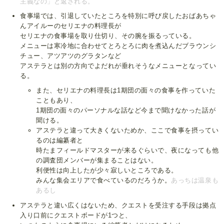
主義なの」と返される。
食事場では、引退していたところを特別に呼び戻したおばあちゃ
んアイルーのセリエナの料理長が
セリエナの食事場を取り仕切り、その腕を振るっている。
メニューは寒冷地に合わせてとろとろに肉を煮込んだブラウンシ
チュー、アツアツのグラタンなど
アステラとは別の方向でよだれが垂れそうなメニューとなってい
る。
また、セリエナの料理長は1期団の面々の食事を作っていた
こともあり、
1期団の面々のパーソナルな話など今まで聞けなかった話が
聞ける。
アステラと違って大きくないためか、ここで食事を摂ってい
るのは編纂者と
時たまフィールドマスターが来るぐらいで、夜になっても他
の調査団メンバーが集まることはない。
利便性は向上したが少々寂しいところである。
みんな集会エリアで食べているのだろうか。
あっちは温泉も
あるし
アステラと違い広くはないため、クエストを受注する手段は拠点
入り口前にクエストボードが1つと、