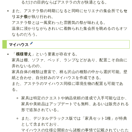
るだけの目的ならばアステラの方が快適となる。
また、アステラ祭の時期になると同時にセリエナの集会所でも
セ
リエナ祭
が執り行われ、
アステラ祭とは一風変わった雰囲気の祭が味わえる。
温泉に浸かりながらきれいに着飾られた集会所を眺めるのもオツ
なものだろう。
マイハウス
「
模様替え
」という要素が存在する。
家具は棚、ソファ、ベッド、ランプなどがあり、配置こそ自由に
弄れないものの、
家具自体の種類は豊富で、柄も沢山の種類の中から選択可能。壁
紙と合わせ、自分好みのマイハウスを作成できる。
また、アステラのマイハウス同様に環境生物の配置も可能であ
る。
家具は特定のクエストや納品依頼の達成で入手可能なほか、
家具や美術品はアップデートでも無料、あるいは販売される
形で追加されている。
また、デジタルデラックス版では「家具セット1種」が特典
として含まれており、
マイハウスの仕様公開前から諸般の事情で記載されていたた