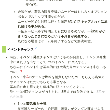
安心(?)。
余談だが、蒸気力限界突破のムービーはもちろんオプション
ボタンでスキップ可能なのだが、
ムービー開始と同時に押すと
音声だけがスキップされずに流
れ続ける事がある。
一応ムービー終了時間とともに収まるのだが、
一部SEが小
さくなったままになるという不具合が発生する。
気になる場合はゲームを終了するなどで解決可能。
イベントチャンス
時折、
イベント発生チャンス
というものが発生し、チャンス発生
中に当たりを出すことで2つのイベントに突入する。
ちなみにイベント中は基本的には大当たりのチャンスは来ないも
*8
のの、
*9
イベント中
のゲームは燃料を消費しないため、もらえる蒸気力
やアイテムはただでもらえる事となる。
基本的に出し得であり積極的に狙っていくとよい。
発生中は4回チャンスが与えられ、3回までは失敗できる。
3乙か
らが本番
1つは
蒸気出力全開
。
技術班リーダーの「絶好調！蒸気力がグングン貯まりよる