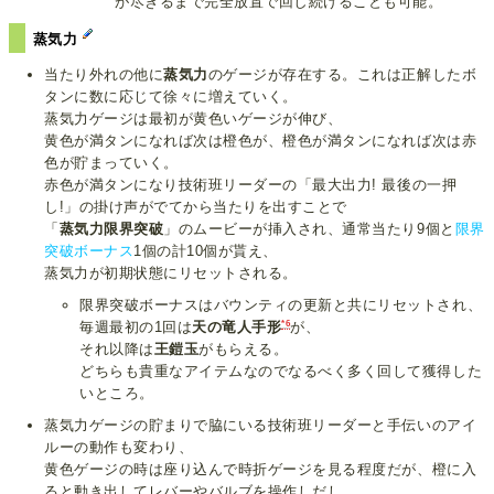
が尽きるまで完全放置で回し続けることも可能。
蒸気力
当たり外れの他に
蒸気力
のゲージが存在する。これは正解したボ
タンに数に応じて徐々に増えていく。
蒸気力ゲージは最初が黄色いゲージが伸び、
黄色が満タンになれば次は橙色が、橙色が満タンになれば次は赤
色が貯まっていく。
赤色が満タンになり技術班リーダーの「最大出力! 最後の一押
し!」の掛け声がでてから当たりを出すことで
「
蒸気力限界突破
」のムービーが挿入され、通常当たり9個と
限界
突破ボーナス
1個の計10個が貰え、
蒸気力が初期状態にリセットされる。
限界突破ボーナスはバウンティの更新と共にリセットされ、
*6
毎週最初の1回は
天の竜人手形
が、
それ以降は
王鎧玉
がもらえる。
どちらも貴重なアイテムなのでなるべく多く回して獲得した
いところ。
蒸気力ゲージの貯まりで脇にいる技術班リーダーと手伝いのアイ
ルーの動作も変わり、
黄色ゲージの時は座り込んで時折ゲージを見る程度だが、橙に入
ると動き出してレバーやバルブを操作しだし、