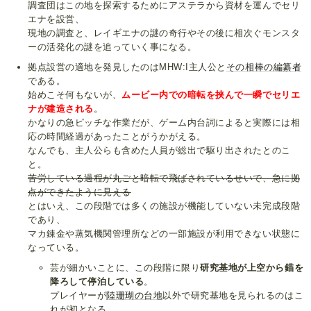
調査団はこの地を探索するためにアステラから資材を運んでセリ
エナを設営、
現地の調査と、レイギエナの謎の奇行やその後に相次ぐモンスタ
ーの活発化の謎を追っていく事になる。
拠点設営の適地を発見したのはMHW:I主人公と
その相棒の編纂者
である。
始めこそ何もないが、
ムービー内での暗転を挟んで一瞬でセリエ
ナが建造される
。
かなりの急ピッチな作業だが、ゲーム内台詞によると実際には相
応の時間経過があったことがうかがえる。
なんでも、主人公らも含めた人員が総出で駆り出されたとのこ
と。
苦労している過程が丸ごと暗転で飛ばされているせいで、急に拠
点ができたように見える
とはいえ、この段階では多くの施設が機能していない未完成段階
であり、
マカ錬金や蒸気機関管理所などの一部施設が利用できない状態に
なっている。
芸が細かいことに、この段階に限り
研究基地が上空から錨を
降ろして停泊している
。
プレイヤーが
陸珊瑚の台地
以外で研究基地を見られるのはこ
れが初となる。