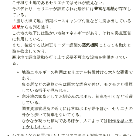
こ平坦な土地であるセリエナではそれが使えない。
その代わり、セリエナが設置された場所には
豊富な地熱
が存在し
ている。
「渡りの凍て地」初期ベースキャンプ付近などに湧き出している
温泉
からも判る通り、
この地の地下には温かい地熱エネルギーがあり、それを拠点運営
に利用している。
また、後述する技術班リーダー謹製の
蒸気機関
によっても動力と
熱を捻出しており、
寒冷地で調査活動を行う上で必要不可欠な設備を稼働させてい
る。
地熱エネルギーの利用はセリエナを特徴付ける大きな要素で
あり、
集会所などの建物からは巨大な煙突が伸び、モクモクと排煙
している様子が見られる。
寒冷地の家畜としてお馴染みの
ポポ
も、荷車を引くなど活躍
している。
調査資源管理所の近くには常時ポポが居るほか、セリエナの
外から歩いて荷車を引いてくる。
なかなか凝った描写であるほか、人によっては
旧作を思い出
すかもしれない
。
システム的な位置づけとしてはアステラと対等であり、マッチン