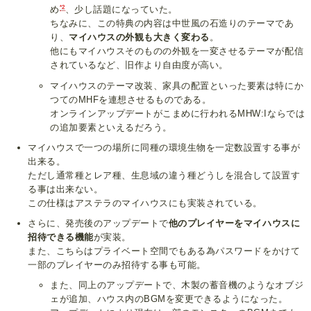
*2
め
、少し話題になっていた。
ちなみに、この特典の内容は中世風の石造りのテーマであ
り、
マイハウスの外観も大きく変わる
。
他にもマイハウスそのものの外観を一変させるテーマが配信
されているなど、旧作より自由度が高い。
マイハウスのテーマ改装、家具の配置といった要素は特にか
つてのMHFを連想させるものである。
オンラインアップデートがこまめに行われるMHW:Iならでは
の追加要素といえるだろう。
マイハウスで一つの場所に同種の環境生物を一定数設置する事が
出来る。
ただし通常種とレア種、生息域の違う種どうしを混合して設置す
る事は出来ない。
この仕様はアステラのマイハウスにも実装されている。
さらに、発売後のアップデートで
他のプレイヤーをマイハウスに
招待できる機能
が実装。
また、こちらはプライベート空間でもある為パスワードをかけて
一部のプレイヤーのみ招待する事も可能。
また、同上のアップデートで、木製の蓄音機のようなオブジ
ェが追加、ハウス内のBGMを変更できるようになった。