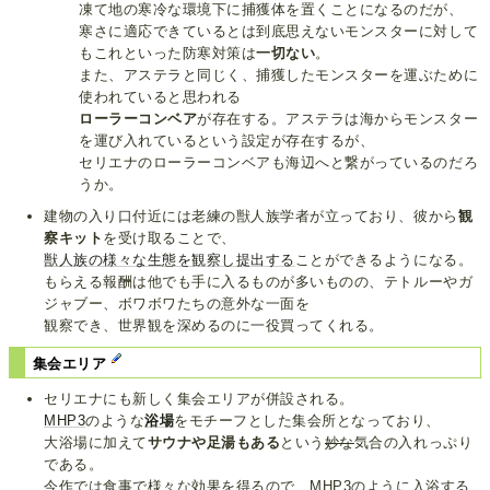
凍て地の寒冷な環境下に捕獲体を置くことになるのだが、
寒さに適応できているとは到底思えないモンスターに対して
もこれといった防寒対策は
一切ない
。
また、アステラと同じく、捕獲したモンスターを運ぶために
使われていると思われる
ローラーコンベア
が存在する。アステラは海からモンスター
を運び入れているという設定が存在するが、
セリエナのローラーコンベアも海辺へと繋がっているのだろ
うか。
建物の入り口付近には老練の獣人族学者が立っており、彼から
観
察キット
を受け取ることで、
獣人族の様々な生態を観察し提出する
ことができるようになる。
もらえる報酬は他でも手に入るものが多いものの、テトルーやガ
ジャブー、ボワボワたちの意外な一面を
観察でき、世界観を深めるのに一役買ってくれる。
集会エリア
セリエナにも新しく集会エリアが併設される。
MHP3
のような
浴場
をモチーフとした集会所となっており、
大浴場に加えて
サウナや足湯もある
という
妙な
気合の入れっぷり
である。
今作では食事で様々な効果を得るので、MHP3のように入浴する