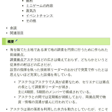
燃料
ミニゲームの内容
蒸気力
イベントチャンス
その他
余談
関連項目
概要
海を隔てた土地である凍て地の調査を円滑に行うために作られた
前線拠点。
調査拠点アステラ
ほどの広さは備えておらず、どちらかというと
従来作の村ほどの広さだが、
設営の指揮を執った技術班リーダーのおかげで突貫で作ったとは
思えないほど充実した設備を有している。
アステラはアステラで人員が必要なため、セリエナには拠点
の長として調査班リーダーが就き、
主に4期団、5期団のメンバーで構成されている。
アステラとの間では定期船が就航しており、両拠点間で物
資・情報の流通が盛んに行われている。
アステラは崖の落差を利用した水力を動力としていたが、そこそ