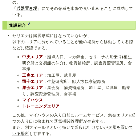
の、
「
兵器置き場
」にてその脅威を水際で食い止めることに成功して
いる。
施設紹介
セリエナは階層形式にはなっていないが、
以下のエリアに分かれていることが他の場所から移動してくる際
などに確認できる。
中央エリア
：拠点入口、マカ錬金、セリエナの船乗り(植生
研究所と交易船の仲介)、物資補給所、調査資源管理所、食
事場
工房エリア
：加工屋、武具屋
司令エリア
：生態研究所、獣人族観察記録所
集会エリア
：集会所、物資補給所、加工屋、武具屋、船乗
り、調査資源管理所、食事場
マイハウス
トレーニングエリア
この他、マイハウスの入り口前にルームサービス、集会エリアの2
つの入り口に挟まれて蒸気機関管理所が存在する。
また、別フィールドという扱いで普段は行けないが
兵器を置いて
いる場所
も存在する。