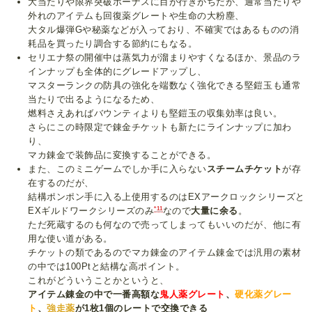
大当たりや限界突破ボーナスに目が行きがちだが、通常当たりや
外れのアイテムも回復薬グレートや生命の大粉塵、
大タル爆弾Gや秘薬などが入っており、不確実ではあるものの消
耗品を買ったり調合する節約にもなる。
セリエナ祭の開催中は蒸気力が溜まりやすくなるほか、景品のラ
インナップも全体的にグレードアップし、
マスターランクの防具の強化を端数なく強化できる堅鎧玉も通常
当たりで出るようになるため、
燃料さえあればバウンティよりも堅鎧玉の収集効率は良い。
さらにこの時限定で錬金チケットも新たにラインナップに加わ
り、
マカ錬金で装飾品に変換することができる。
また、このミニゲームでしか手に入らない
スチームチケット
が存
在するのだが、
結構ポンポン手に入る上使用するのはEXアークロックシリーズと
*11
EXギルドワークシリーズのみ
なので
大量に余る
。
ただ死蔵するのも何なので売ってしまってもいいのだが、他に有
用な使い道がある。
チケットの類であるのでマカ錬金のアイテム錬金では汎用の素材
の中では100Ptと結構な高ポイント。
これがどういうことかというと、
アイテム錬金の中で一番高額な
鬼人薬グレート
、
硬化薬グレー
ト
、
強走薬
が1枚1個のレートで交換できる