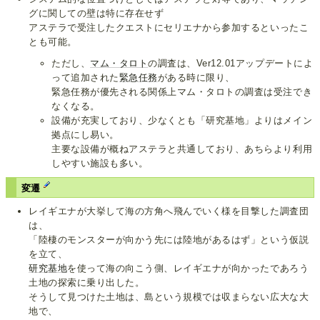
グに関しての壁は特に存在せず
アステラで受注したクエストにセリエナから参加するといったこ
とも可能。
ただし、
マム・タロト
の調査は、Ver12.01アップデートによ
って追加された
緊急任務
がある時に限り、
緊急任務が優先される関係上マム・タロトの調査は受注でき
なくなる。
設備が充実しており、少なくとも「研究基地」よりはメイン
拠点にし易い。
主要な設備が概ねアステラと共通しており、あちらより利用
しやすい施設も多い。
変遷
レイギエナが大挙して海の方角へ飛んでいく様を目撃した調査団
は、
「陸棲のモンスターが向かう先には陸地があるはず」という仮説
を立て、
研究基地
を使って海の向こう側、レイギエナが向かったであろう
土地の探索に乗り出した。
そうして見つけた土地は、島という規模では収まらない広大な大
地で、