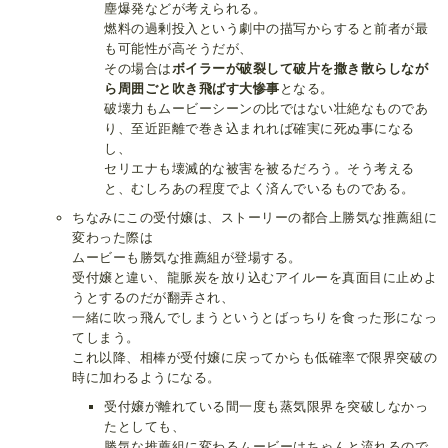
塵爆発などが考えられる。
燃料の過剰投入という劇中の描写からすると前者が最
も可能性が高そうだが、
その場合は
ボイラーが破裂して破片を撒き散らしなが
ら周囲ごと吹き飛ばす大惨事
となる。
破壊力もムービーシーンの比ではない壮絶なものであ
り、至近距離で巻き込まれれば確実に死ぬ事になる
し、
セリエナも壊滅的な被害を被るだろう。そう考える
と、むしろあの程度でよく済んでいるものである。
ちなみにこの受付嬢は、ストーリーの都合上勝気な推薦組に
変わった際は
ムービーも勝気な推薦組が登場する。
受付嬢と違い、龍脈炭を放り込むアイルーを真面目に止めよ
うとするのだが翻弄され、
一緒に吹っ飛んでしまうというとばっちりを食った形になっ
てしまう。
これ以降、相棒が受付嬢に戻ってからも低確率で限界突破の
時に加わるようになる。
受付嬢が離れている間一度も蒸気限界を突破しなかっ
たとしても、
勝気な推薦組に変わるムービーはちゃんと流れるので