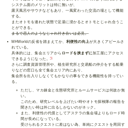
システム面のメリットは特に無いが、
露天風呂やサウナなどもあり、一風変わった交流の場として機能
する。
またオトモを連れた状態で足湯に浸かるとオトモとじゃれ合うこ
とができる。
まるで恋人のようなじゃれ付き合いは必見。
MHWorldの反省を踏まえてか、
利便性の向上
が大きくアピールさ
れている。
具体的には、集会エリアから
ロードを挟まずに
加工屋にアクセス
*1
できるようになった。
さらに調査資源管理所や、植生研究所と交易船の仲介をする船乗
りなどの窓口も全て集会エリア内にあり、
集会所を出入りしなくてもかなりの事をできる機能性を持ってい
る。
ただし、マカ錬金と生態研究所とルームサービスは何故か無
い。
このため、研究レベルを上げたい時やオトモ探検隊の報告を
聞きたい時は外に出るしかないのがネック。
また、利便性の代償としてアステラの集会場よりもロード時
間が長めになっている。
受けられるクエストに差はない為、単純にクエストを周回す