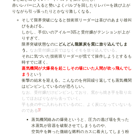
赤いレバーに入ると勢いよくバルブを回したりレバーを跳び上が
りながら引っ張ったりとかなり激しくなる。
そして限界突破になると技術班リーダーは喜びのあまり雄叫
びをあげる。
しかし、手伝いのアイルー3匹と受付嬢がテンションが上が
りすぎて、
限界突破状態なのに
どんどん龍脈炭を窯に放り込んでしま
う
。
なお受付嬢は炭ではなくイモを放り込んでいる。
それに気づいた技術班リーダーが慌てて操作しようとするも
時すでに遅く、
蒸気機関が大爆発を起こしその場にいた人間が吹っ飛んでし
まう
という
衝撃の結末を迎える。こんなのを何回繰り返しても蒸気機関
はピンピンしているのが恐ろしい。
なお、受付嬢だけピンピンしており、窯から焼き芋を取り出
してほおばりながら去っていく。
芋も炎の中に入れられているのに、よく炭になっていないも
*7
のである
蒸気機関絡みの爆発というと、圧力の逃げ場を失った
水蒸気が容器を破裂させてしまうものや、
空気中を舞った微細な燃料のカスに着火してしまう粉