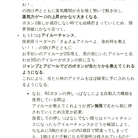
わ！」
の掛け声とともに蒸気機関が火を噴く勢いで動き出し、
蒸気力ゲージの上昇がかなり大きくなる
。
ボタン1個しか成功しない時でも結構貯まっていくため、限
界突破にかなり近づく。
もう1つは
アイルーチャンス
。
技術班リーダーの「さぁさぁアイルーよ、攻め時を教え
い！！」の掛け声とともに
お手伝いのアイルーが2匹増え、窯の前にいたアイルーと合
わせ3匹のアイルーがボタンの前に立ち、
ジャンプとアピールでどのボタンが当たりかを教えてくれる
ようになる
。
これにより、当たり枠のアイテムをほぼ確実に手に入れられ
るようになる。
なお、R2ボタンの押しっぱなしによる自動入力機能を
使用している間は、
アイルーが教えてくれようが
ガン無視
で左から順に押
されていくため注意が必要。
放置しての押しっぱなしでない限りはイベントチャン
スになったらアイルーチャンスかどうか確認しよう。
ちなみに3個のボタンの内1個目で間違ってしまって
も、1個はまだ正解になる可能性は残されているのだ