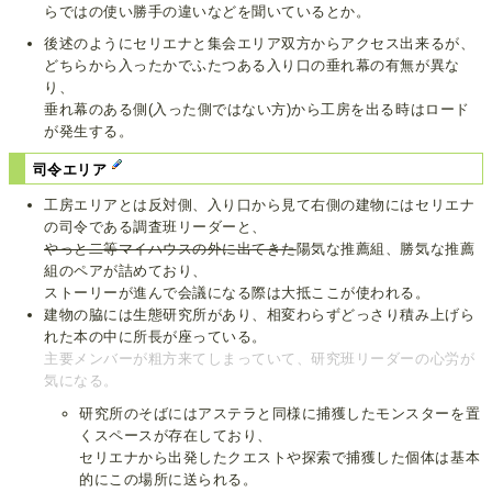
らではの使い勝手の違いなどを聞いているとか。
後述のようにセリエナと集会エリア双方からアクセス出来るが、
どちらから入ったかでふたつある入り口の垂れ幕の有無が異な
り、
垂れ幕のある側(入った側ではない方)から工房を出る時はロード
が発生する。
司令エリア
工房エリアとは反対側、入り口から見て右側の建物にはセリエナ
の司令である調査班リーダーと、
やっと二等マイハウスの外に出てきた
陽気な推薦組、勝気な推薦
組のペアが詰めており、
ストーリーが進んで会議になる際は大抵ここが使われる。
建物の脇には生態研究所があり、相変わらずどっさり積み上げら
れた本の中に所長が座っている。
主要メンバーが粗方来てしまっていて、研究班リーダーの心労が
気になる。
研究所のそばにはアステラと同様に捕獲したモンスターを置
くスペースが存在しており、
セリエナから出発したクエストや探索で捕獲した個体は基本
的にこの場所に送られる。