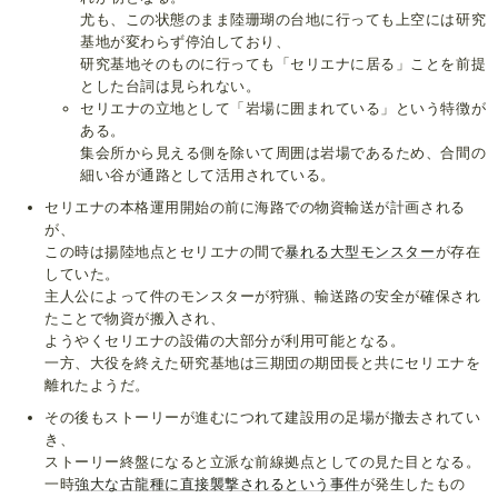
尤も、この状態のまま陸珊瑚の台地に行っても上空には研究
基地が変わらず停泊しており、
研究基地そのものに行っても「セリエナに居る」ことを前提
とした台詞は見られない。
セリエナの立地として「岩場に囲まれている」という特徴が
ある。
集会所から見える側を除いて周囲は岩場であるため、合間の
細い谷が通路として活用されている。
セリエナの本格運用開始の前に海路での物資輸送が計画される
が、
この時は揚陸地点とセリエナの間で
暴れる大型モンスター
が存在
していた。
主人公によって件のモンスターが狩猟、輸送路の安全が確保され
たことで物資が搬入され、
ようやくセリエナの設備の大部分が利用可能となる。
一方、大役を終えた研究基地は三期団の期団長と共にセリエナを
離れたようだ。
その後もストーリーが進むにつれて建設用の足場が撤去されてい
き、
ストーリー終盤になると立派な前線拠点としての見た目となる。
一時
強大な古龍種に直接襲撃されるという事件
が発生したもの