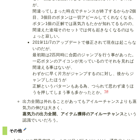
が、
間違ってしまった時点でチャンスが終了するからか2個
目、3個目のボタンは一切アピールしてくれなくなる。
ボタン1個の正解では蒸気力もたかが知れてるものの、
間違えた途端そのセットでは何も起きなくなるのはち
ょっと寂しい。
2019/11/7のアップデートで修正されて現在は起こらな
いのだが、
最初期は2匹同時に合図のジャンプを行う事があった。
一応ボタンのアイコンが光っているのでそれを見れば
間違える事はないが、
わずかに早く片方がジャンプするのに対し、後からジ
ャンプしたほうが
正解というパターンもある為、つられて思わず違うほ
*10
うを押してしまう事も多かったとか。
出力全開は外れることがあってもアイルーチャンスよりも蒸
気力の伸びは大きく、
蒸気力の出力全開、アイテム獲得のアイルーチャンス
という
認識でいいだろう。
その他