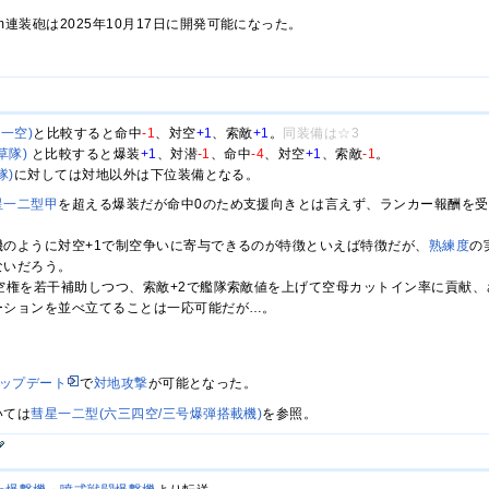
cm連装砲は2025年10月17日に開発可能になった。
一空)
と比較すると命中
-1
、対空
+1
、索敵
+1
。
同装備は☆3
草隊)
と比較すると爆装
+1
、対潜
-1
、命中
-4
、対空
+1
、索敵
-1
。
隊)
に対しては対地以外は下位装備となる。
星一二型甲
を超える爆装だが命中0のため支援向きとは言えず、ランカー報酬を
機のように対空+1で制空争いに寄与できるのが特徴といえば特徴だが、
熟練度
の
ないだろう。
制空権を若干補助しつつ、索敵+2で艦隊索敵値を上げて空母カットイン率に貢献
ーションを並べ立てることは一応可能だが…。
ップデート
で
対地攻撃
が可能となった。
いては
彗星一二型(六三四空/三号爆弾搭載機)
を参照。