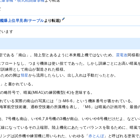
上爆撃機・噴式戦闘爆撃機
より転送
て
/艦爆上位早見表/テーブル
より転送)
でいます
型である「南山」。陸上型とあるように本来艦上機ではないため、
震電改
同様着
はフロートなし、つまり機体は使い捨てであった。しかし訓練ごとにお高い晴嵐
撃訓練用として南山が製造された模様。
るための脚は
彗星
から流用したらしい。出し入れは手動だったとか。
K2」と書かれている。
山の略符号で、晴嵐(M6A1)の練習機型(-K)を意味する。
れている実際の南山の写真には「コ-M6-6」という機体番号が書かれている。
海軍航空技術廠、通称空技廠の所属機を表し、「M6」は晴嵐の計画符号、最後
他、7号機も南山、いや6,7,8号機の3機が南山、いやいや6号機だけだよ、な
直線になっているその上端部。陸上機化にあたってバランスを取るために、晴嵐
リングは試作機や練習機に用いられた、いわゆる「
赤とんぼ
」と呼ばれる塗装で