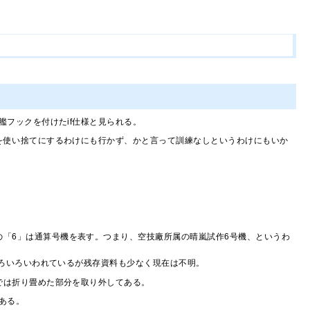
艦フックを付けたif仕様と見られる。
を使い捨てにするわけにも行かず、かと言って訓練なしというわけにもいか
の「6」は通算号機を表す。つまり、空技廠所属の晴嵐試作6号機、というわ
どいろいろいわれているが残存資料も少なく現在は不明。
では折り畳めた部分を取り外してある。
ある。