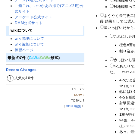
アニメ(1期)公式サイト
対地艦爆っ
「艦これ」いつかあの海で(アニメ2期)公
対地艦爆って
式サイト
ようやく長門改二
アーケード公式サイト
藤 結果としては選ん
DMM公式サイト
星いっぱいだから
wikiについて
これにした理
wiki管理について
wiki編集について
橙色=警
練習ページ
割り込み
最新の7件 (
ZaWa
ZaWa
形式)
赤っぽいし強
4-5あたり
Recent Changes
な。 --
2024-04
人気の10件
4-5だ
12 (金) 21
T.
?
Y.
?
他には3
NOW.
?
4‐5も
TOTAL.
?
射撃回避
〔
MENU編集
〕
12 (金) 22
1枝が呼
>4葉 
(土) 00:56
あっ、最