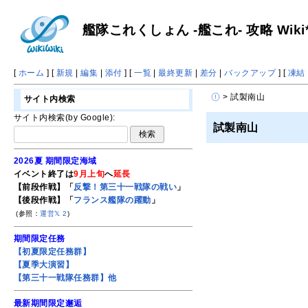
艦隊これくしょん -艦これ- 攻略 Wiki
[
ホーム
] [
新規
|
編集
|
添付
] [
一覧
|
最終更新
|
差分
|
バックアップ
] [
凍結
> 試製南山
サイト内検索
サイト内検索(by Google):
試製南山
2026夏 期間限定海域
イベント終了は
9月上旬
へ
延長
【前段作戦】「
反撃！第三十一戦隊の戦い
」
【後段作戦】「
フランス艦隊の躍動
」
(参照：
運営𝕏
2
)
期間限定任務
【初夏限定任務群】
【夏季大演習】
【第三十一戦隊任務群】他
最新期間限定邂逅