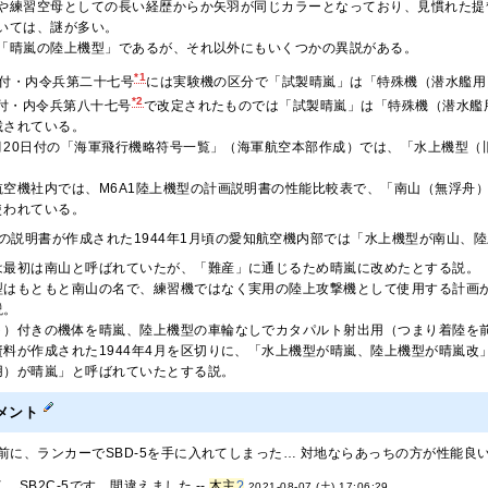
や練習空母としての長い経歴からか矢羽が同じカラーとなっており、見慣れた提
いては、謎が多い。
「晴嵐の陸上機型」であるが、それ以外にもいくつかの異説がある。
*1
7日付・内令兵第二十七号
には実験機の区分で「試製晴嵐」は「特殊機（潜水艦用
*2
日付・内令兵第八十七号
で改定されたものでは「試製晴嵐」は「特殊機（潜水艦
載されている。
年4月20日付の「海軍飛行機略符号一覧」（海軍航空本部作成）では、「水上機型
航空機社内では、M6A1陸上機型の計画説明書の性能比較表で、「南山（無浮舟
使われている。
の説明書が作成された1944年1月頃の愛知航空機内部では「水上機型が南山、
は最初は南山と呼ばれていたが、「難産」に通じるため晴嵐に改めたとする説。
型はもともと南山の名で、練習機ではなく実用の陸上攻撃機として使用する計画
説。
ト）付きの機体を晴嵐、陸上機型の車輪なしでカタパルト射出用（つまり着陸を
資料が作成された1944年4月を区切りに、「水上機型が晴嵐、陸上機型が晴嵐
用）が晴嵐」と呼ばれていたとする説。
メント
前に、ランカーでSBD-5を手に入れてしまった… 対地ならあっちの方が性能良いし
、SB2C-5です。間違えました --
木主
?
2021-08-07 (土) 17:06:29