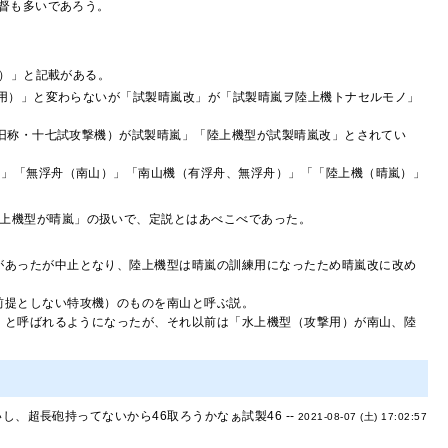
督も多いであろう。
）」と記載がある。
用）」と変わらないが「試製晴嵐改」が「試製晴嵐ヲ陸上機トナセルモノ」
（旧称・十七試攻撃機）が試製晴嵐」「陸上機型が試製晴嵐改」とされてい
）」「無浮舟（南山）」「南山機（有浮舟、無浮舟）」「「陸上機（晴嵐）」
陸上機型が晴嵐」の扱いで、定説とはあべこべであった。
があったが中止となり、陸上機型は晴嵐の訓練用になったため晴嵐改に改め
前提としない特攻機）のものを南山と呼ぶ説。
改」と呼ばれるようになったが、それ以前は「水上機型（攻撃用）が南山、陸
、超長砲持ってないから46取ろうかなぁ試製46 --
2021-08-07 (土) 17:02:57