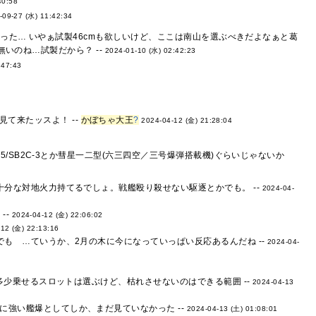
40:58
-09-27 (水) 11:42:34
った… いやぁ試製46cmも欲しいけど、ここは南山を選ぶべきだよなぁと葛
無いのね…試製だから？ --
2024-01-10 (水) 02:42:23
:47:43
見て来たッスよ！ --
かぼちゃ大王
?
2024-04-12 (金) 21:28:04
/SB2C-3とか彗星一二型(六三四空／三号爆弾搭載機)ぐらいじゃないか
十分な対地火力持てるでしょ。戦艦殴り殺せない駆逐とかでも。 --
2024-04-
--
2024-04-12 (金) 22:06:02
12 (金) 22:13:16
も …ていうか、2月の木に今になっていっぱい反応あるんだね --
2024-04-
多少乗せるスロットは選ぶけど、枯れさせないのはできる範囲 --
2024-04-13
強い艦爆としてしか、まだ見ていなかった --
2024-04-13 (土) 01:08:01