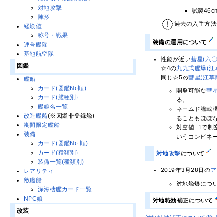
対地攻撃
試製46
陣形
過去の入手方法
経験値
称号・戦果
装備の運用について
連合艦隊
基地航空隊
性能が近い
彗星(六〇
図鑑
☆4の
九九式艦爆(江
同じ☆5の
彗星(江草
艦船
カード(図鑑No順)
開発可能な
彗
カード(艦種別)
る。
艦娘名一覧
ネームド艦載
改造艦船
(※図鑑非登録艦)
ることもほぼ
期間限定艦船
対空値+1で
装備
いうコンビネ
カード(図鑑No.順)
カード(種類別)
対地攻撃
について
装備一覧(種類別)
2019年3月28日の
ア
レアリティ
敵艦船
対地艦爆につ
深海棲艦カード一覧
NPC娘
対地特効補正について
改装