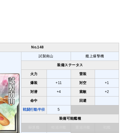
No.148
試製南山
艦上爆撃機
装備ステータス
火力
雷装
爆装
+11
対空
+1
対潜
+4
索敵
+2
命中
回避
戦闘行動半径
5
装備可能艦種
駆逐艦
軽巡洋艦
重巡洋艦
戦艦