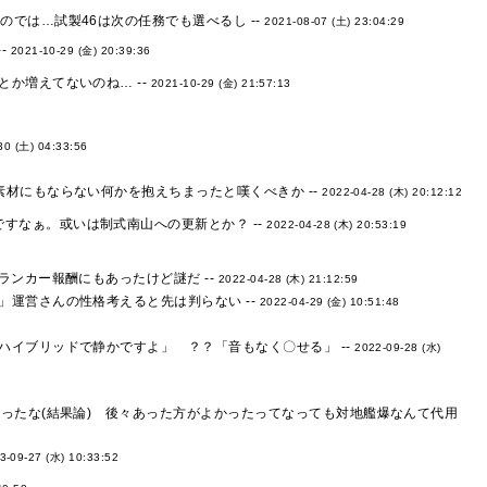
のでは…試製46は次の任務でも選べるし --
2021-08-07 (土) 23:04:29
-
2021-10-29 (金) 20:39:36
か増えてないのね… --
2021-10-29 (金) 21:57:13
30 (土) 04:33:56
材にもならない何かを抱えちまったと嘆くべきか --
2022-04-28 (木) 20:12:12
すなぁ。或いは制式南山への更新とか？ --
2022-04-28 (木) 20:53:19
ンカー報酬にもあったけど謎だ --
2022-04-28 (木) 21:12:59
運営さんの性格考えると先は判らない --
2022-04-29 (金) 10:51:48
6
イブリッドで静かですよ」 ？？「音もなく〇せる」 --
2022-09-28 (水)
ったな(結果論) 後々あった方がよかったってなっても対地艦爆なんて代用
3-09-27 (水) 10:33:52