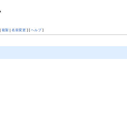
*
|
複製
|
名前変更
] [
ヘルプ
]