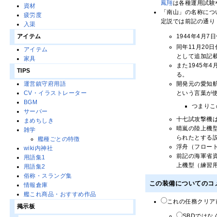
鳳翔
は各種運用試験
資材
「南山」の名称につ
疲労度
定説では前記の通り
入渠
1944年4月
アイテム
同年11月20
アイテム
として追加記
家具
また1945
TIPS
る。
開発元の愛知
運営鎮守府用語
という言葉が
CV・イラストレーター
BGM
つまりこ
サーバー
十七試攻撃機
まめちしき
晴嵐の陸上機
雑学
られたとする
艦種ごとの特徴
浮舟（フロー
wiki内神社
前記の海軍省
用語集1
上機型（練習
用語集2
俗称・スラング集
この装備についてのコ
情報倉庫
艦これ商品・おすすめ作品
これの任務クリア
掲示板
SBDではなく