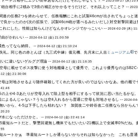
てトーチカ相手にエグい倍率あるんだけどそれじゃなくて？ --
2023-09-27 (水) 10:
砲台相手に2積みで3倍の補正がかかるそうだけど、それ以上ってこと？ --
2023
関連の任務2つを終わらせて、任務報酬にこれと試製46cmが出されてちょっと迷
で良かったのか(次の拡張で、試製46cm砲が選べるみたいだし) 対空射撃回避は
これにした。性能は知らんけどなんかオレンジでかっこいい --
2024-02-29 (木) 11
由がかわいい --
2024-04-12 (金) 21:00:59
戒色ってなら納得。 --
2024-04-12 (金) 21:10:24
失礼。同じ色の赤とんぼ（九三式中練）復元機、先月末に人吉
ミュージアム
で
いに違いないゲルググ理論 --
2024-04-12 (金) 21:16:35
で空母に載せてボス攻撃に使う対地艦爆として優秀で、これより優秀なのはSB2C-5
-12 (金) 21:30:06
と空母は対地させるより随伴確殺してくれた方が良いのではないかなあ。他の艦で
:41:46
-5の上や4-3あたりが空母入れて陸上型を相手にするって状況に思い当たるかな。 
編成によるんじゃない？うちは空4入れるから普通に空母も対地させるし --
2024-04-
無いから、4-5は下手したら枯れない？ 加賀改二や鈴谷改二任務なら分からんで
:20:20
び水になっただけかと。 --
2024-04-12 (金) 22:41:14
4-5最短ルートだと、撃墜回避無し機体でもだいたい21機以上で全滅率0%だね。
:55
短ルートかぁ 準最短ルートしか通らないからそれは知らなかった これも普通に