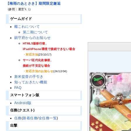
【梅雨のあとさき】期間限定邂逅
(参照：運営𝕏
1
)
ゲームガイド
艦これについて
第二期について
鎮守府からのお知らせ
HTML5版移行後、
iPad/iPhone環境で接続できない場合
・対応方法
(25/10/17)
サーバ近代化改修後、
接続が不安定な場合
・対応方法のお知らせ
(24/12/04)
新米提督の手引き
知っておきたい機能
FAQ
スマートフォン版
Android版
任務(クエスト)
任務
(
新着任務
/
全任務一覧
)
出撃