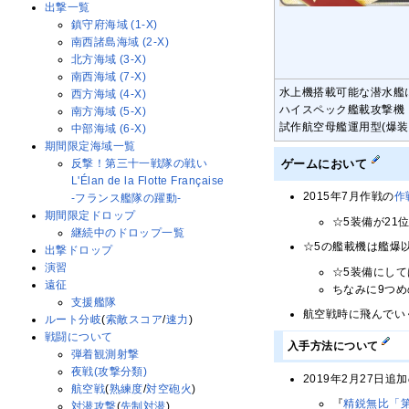
出撃一覧
鎮守府海域 (1-X)
南西諸島海域 (2-X)
北方海域 (3-X)
南西海域 (7-X)
水上機搭載可能な潜水艦
西方海域 (4-X)
ハイスペック艦載攻撃機
南方海域 (5-X)
試作航空母艦運用型(爆
中部海域 (6-X)
期間限定海域一覧
ゲームにおいて
反撃！第三十一戦隊の戦い
L'Élan de la Flotte Française
2015年7月作戦の
作
-フランス艦隊の躍動-
期間限定ドロップ
☆5装備が21
継続中のドロップ一覧
☆5の艦載機は艦爆
出撃ドロップ
演習
☆5装備にし
遠征
ちなみに9つめ
支援艦隊
航空戦時に飛んでい
ルート分岐
(
索敵スコア
/
速力
)
戦闘について
入手方法について
弾着観測射撃
夜戦(攻撃分類)
2019年2月27日
航空戦
(
熟練度
/
対空砲火
)
『
精鋭無比「
対潜攻撃
(
先制対潜
)