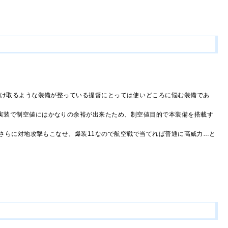
受け取るような装備が整っている提督にとっては使いどころに悩む装備であ
実装で制空値にはかなりの余裕が出来たため、制空値目的で本装備を搭載す
、さらに対地攻撃もこなせ、爆装11なので航空戦で当てれば普通に高威力…と