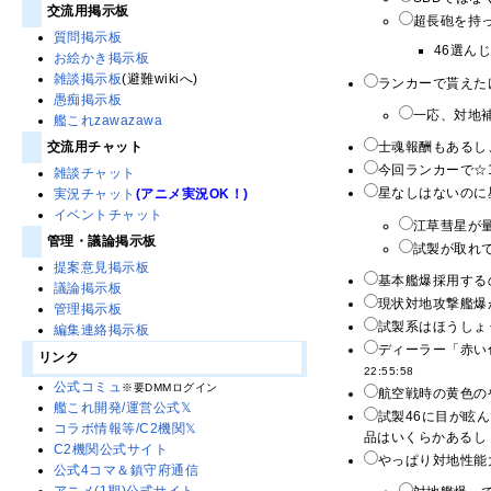
交流用掲示板
超長砲を持っ
質問掲示板
46選ん
お絵かき掲示板
雑談掲示板
(避難wikiへ)
ランカーで貰えた
愚痴掲示板
一応、対地補
艦これzawazawa
交流用チャット
士魂報酬もあるし
今回ランカーで☆
雑談チャット
星なしはないのに
実況チャット
(アニメ実況OK！)
イベントチャット
江草彗星が
管理・議論掲示板
試製が取れて
提案意見掲示板
基本艦爆採用する
議論掲示板
現状対地攻撃艦爆
管理掲示板
試製系はほうしょ
編集連絡掲示板
ディーラー「赤い
リンク
22:55:58
公式コミュ
※要DMMログイン
航空戦時の黄色のや
艦これ開発/運営公式𝕏
試製46に目が眩
コラボ情報等/C2機関𝕏
品はいくらかあるし 
C2機関公式サイト
やっぱり対地性能
公式4コマ＆鎮守府通信