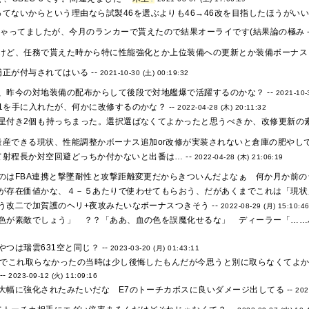
てないからという理由なら試製46を選ぶよりも46→46改を目指したほうがいい
じゃってましたが、今月のランカーで貰えたので結果オーライです(結果論の極み -
けど、任務で貰えた時から特に性能強化とか上位装備への更新とか装備ボーナスと
正が付与されてはいる --
2021-10-30 (土) 00:19:32
、昨今の対地装備の配布からして後段で対地艦爆で活躍するのかな？ --
2021-10-
1を手に入れたが、何かに改修するのかな？ --
2022-04-28 (木) 20:11:32
星付き2個も持っちまった。選択選ばなくてよかったと思うべきか、改修更新の素
量産できる現状、性能調整かボーナス追加or改修が実装されないと倉庫の肥やしで
射程長か対空回避どっちか付かないと出番は… --
2022-04-28 (木) 21:06:19
のはFBA連携と撃墜耐性と攻撃距離変更だからきついんだよなぁ 何か月か前のラ
が存在価値かな、４－５あたりで使わせてもらおう、だがあくまでこれは「現状」
う改二で加賀護のヘリ+夜攻みたいなボーナスつきそう --
2022-08-29 (月) 15:10:4
色が素敵でしょう」 ？？「ああ、血の色を誤魔化せるな」 ディーラー「……ハ
つは瑞雲631空と同じ？ --
2023-03-20 (月) 01:43:11
んでこれ取らなかったの当時は少し後悔したもんだが今思うと別に取らなくてよか
--
2023-09-12 (火) 11:09:16
大幅に強化されたみたいだな E7のトーチカボスに良いダメージ出してる --
202