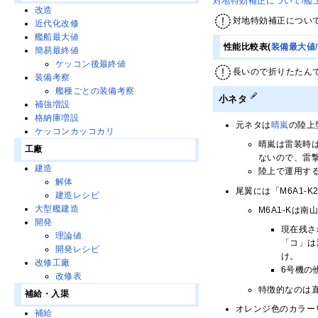
対地特効補正について/艦
改造
対地特効補正につい
近代化改修
艦船最大値
性能比較表(
装備最大値
簡易最終値
ケッコン後最終値
長いので折りたたん
装備考察
艦種ごとの装備考察
小ネタ
補強増設
格納庫増設
元ネタは
晴嵐
の陸上
ケッコンカッコカリ
晴嵐は雷装時
工廠
ないので、雷
建造
陸上で運用す
解体
尾翼には「M6A1-
建造レシピ
大型艦建造
M6A1-Kは南
開発
現在残さ
理論値
「コ」は
開発レシピ
け。
改修工廠
6号機の
改修表
特徴的なのは
補給・入渠
オレンジ色のカラー
補給