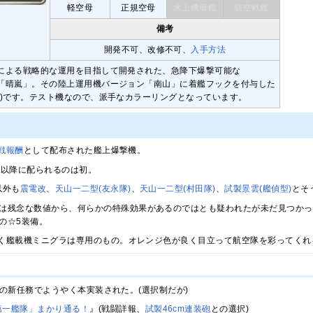
軽空母
正規空母
水上機母艦
航空戦艦
備考
開発不可、改修不可、
入手方法
による戦略的な運用を目指して開発された、急降下爆撃可能な
「晴嵐」。その陸上運用機バージョン「南山」に着艦フックを付与した
装)です。テスト機なので、派手なカラーリングとなっています。
戦報酬
として配布された艦上爆撃機。
位以降に配られるのは初。
以外も
震電改
、
天山一二型(友永隊)
、
天山一二型(村田隊)
、
試製景雲(艦偵型)
とそ
ては残念な数値から、何らかの特殊効果があるのではとも疑われたが未だ見つか
の☆5装備。
く艦載機ミニグラは専用のもの。オレンジ色が良く目立って航空隊を彩ってくれ
追加の新任務でようやく本実装された。(選択制だが)
第一艦隊」まかり通る！
』(戦闘詳報、
試製46cm連装砲
との選択)