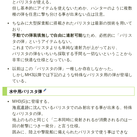
とバリスタが使える。
但し基本的にアイテムを使えないためか、ハンターのように複数
種の弾を任意に撃ち分ける事が出来ない点は注意。
ちなみに大型探査船に搭載されたバリスタは最新の技術を用いて
おり、
手動での弾装填無しで自由に連射可能
なため、必然的に「バリス
タの弾」というアイテムもない。
これまでのバリスタよりも単純な連射力が上がっており、
バリスタの弾をいちいち採取する手間も一切ないということから
非常に快適な仕様となっている。
以前はこの「バリスタの弾」一種しか存在しなかった。
しかしMH3以降では下記のような特殊なバリスタ用の弾が登場し
ている。
水中用バリスタ弾
MH3(G)に登場する。
海底遺跡
に沈んでいるバリスタでのみ射出する事が出来る、特殊
なバリスタの弾。
地上のものと同じく「二本同時に発射されるが消費されるのは一
回の射撃につき一発分」と言う仕様。
因みに、陸上や撃龍船に備えられたバリスタで使う事はできな