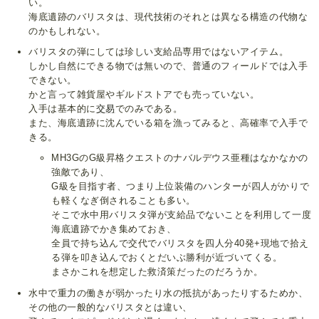
い。
海底遺跡のバリスタは、現代技術のそれとは異なる構造の代物な
のかもしれない。
バリスタの弾にしては珍しい支給品専用ではないアイテム。
しかし自然にできる物では無いので、普通のフィールドでは入手
できない。
かと言って雑貨屋やギルドストアでも売っていない。
入手は基本的に
交易
でのみである。
また、海底遺跡に沈んでいる箱を漁ってみると、高確率で入手で
きる。
MH3GのG級昇格クエストのナバルデウス亜種はなかなかの
強敵であり、
G級を目指す者、つまり上位装備のハンターが四人がかりで
も軽くなぎ倒されることも多い。
そこで水中用バリスタ弾が支給品でないことを利用して一度
海底遺跡でかき集めておき、
全員で持ち込んで交代でバリスタを四人分40発+現地で拾え
る弾を叩き込んでおくとだいぶ勝利が近づいてくる。
まさかこれを想定した救済策だったのだろうか。
水中で重力の働きが弱かったり水の抵抗があったりするためか、
その他の一般的なバリスタとは違い、