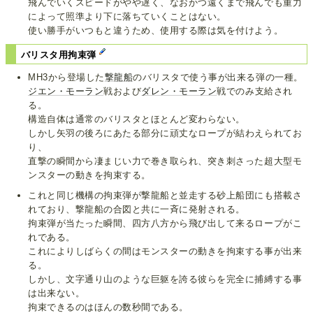
飛んでいくスピードがやや遅く、なおかつ遠くまで飛んでも重力
によって照準より下に落ちていくことはない。
使い勝手がいつもと違うため、使用する際は気を付けよう。
バリスタ用拘束弾
MH3から登場した
撃龍船
のバリスタで使う事が出来る弾の一種。
ジエン・モーラン
戦および
ダレン・モーラン
戦でのみ支給され
る。
構造自体は通常のバリスタとほとんど変わらない。
しかし矢羽の後ろにあたる部分に頑丈なロープが結わえられてお
り、
直撃の瞬間から凄まじい力で巻き取られ、突き刺さった超大型モ
ンスターの動きを拘束する。
これと同じ機構の拘束弾が撃龍船と並走する砂上船団にも搭載さ
れており、撃龍船の合図と共に一斉に発射される。
拘束弾が当たった瞬間、四方八方から飛び出して来るロープがこ
れである。
これによりしばらくの間はモンスターの動きを拘束する事が出来
る。
しかし、文字通り山のような巨躯を誇る彼らを完全に捕縛する事
は出来ない。
拘束できるのはほんの数秒間である。