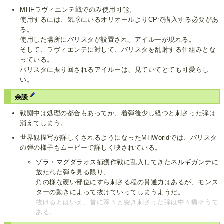
MHFラヴィエンテ戦でのみ使用可能。
使用するには、気球にいるオリオールよりCPで購入する必要があ
る。
使用した場所にバリスタが設置され、アイルーが現れる。
そして、ラヴィエンテに対して、バリスタを乱射する仕組みとな
っている。
バリスタに振り回されるアイルーは、見ていてとても可愛らし
い。
余談
戦闘中は処理の都合もあってか、着弾後少し経つと刺さった弾は
消えてしまう。
世界観描写が詳しくされるようになったMHWorldでは、バリスタ
の弾の様子もムービーで詳しく映されている。
ゾラ・マグダラオス
捕獲作戦に乱入してきた
ネルギガンテ
に
放たれた弾を見る限り、
角の様な硬い部位にすら刺さる程の貫通力はあるが、モンス
ターの動きによって抜けていってしまうようだ。
抜けるとはいえ、首に深々と突き刺さった弾は中々痛そうで
ある。