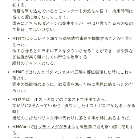
在する。
何度も撃ち込んでいるとモンスターも対処法を悟り、拘束時間は
当てる度に短くなってしまう。
因みにこちらもダメージは発生するが、やはり微々たるものなの
で期待してはいけない。
MH4では
シュレイド城
でも単発式拘束弾を採取することが可能と
なった。
命中させるとミラボレアスをダウンさせることができ、頭や翼な
ど位置が高く狙いにくい部位を攻撃する
絶好のチャンスとなる。
MH4Gではなんと
ゴグマジオス
の尻尾を部位破壊した時にこれを
落とす。
背中の撃龍槍のように、武器庫を漁った時に尻尾に絡まったのだ
ろうか。
MHXでは、
オストガロア
のクエストで使用できる。
支給品に2発入っている他、ダウンしたオストガロアが起き上がる
時に、
後述の古びたバリスタ弾の代わりに落とす事が稀にあるようだ。
MHWorldでは
ゾラ・マグダラオス
を障壁前で迎え撃つ際に使用す
る。