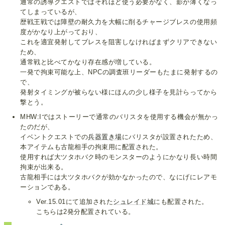
通常の誘導クエストではそれほど使う必要がなく、影が薄くなっ
てしまっているが、
歴戦王戦では障壁の耐久力を大幅に削るチャージブレスの使用頻
度がかなり上がっており、
これを適宜発射してブレスを阻害しなければまずクリアできない
ため、
通常戦と比べてかなり存在感が増している。
一発で拘束可能な上、NPCの調査班リーダーもたまに発射するの
で、
発射タイミングが被らない様にほんの少し様子を見計らってから
撃とう。
MHW:Iではストーリーで通常のバリスタを使用する機会が無かっ
たのだが、
イベントクエストでの
兵器置き場
にバリスタが設置されたため、
本アイテムも古龍相手の拘束用に配置された。
使用すれば大ツタホバク時のモンスターのようにかなり長い時間
拘束が出来る。
古龍相手には大ツタホバクが効かなかったので、なにげにレアモ
ーションである。
Ver.15.01にて追加された
シュレイド城
にも配置された。
こちらは2発分配置されている。