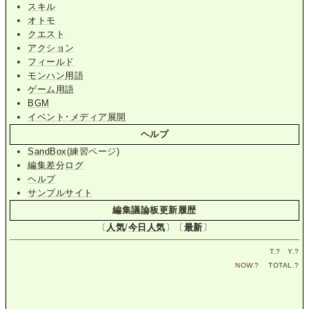
スキル
オトモ
クエスト
アクション
フィールド
モンハン用語
ゲーム用語
BGM
イベント･メディア展開
ヘルプ
SandBox
(練習ページ)
編集差分ログ
ヘルプ
サンプルサイト
編集議論板更新履歴
〔
人気
/
今日人気
〕〔
最新
〕
T.
?
Y.
?
NOW.
?
TOTAL.
?