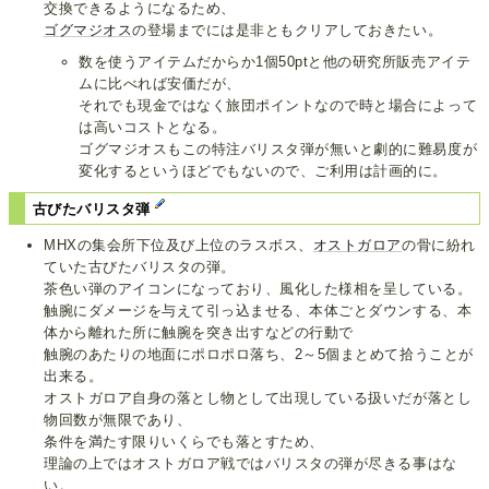
交換できるようになるため、
ゴグマジオス
の登場までには是非ともクリアしておきたい。
数を使うアイテムだからか1個50ptと他の研究所販売アイテ
ムに比べれば安価だが、
それでも現金ではなく旅団ポイントなので時と場合によって
は高いコストとなる。
ゴグマジオスもこの特注バリスタ弾が無いと劇的に難易度が
変化するというほどでもないので、ご利用は計画的に。
古びたバリスタ弾
MHXの集会所下位及び上位のラスボス、
オストガロア
の骨に紛れ
ていた古びたバリスタの弾。
茶色い弾のアイコンになっており、風化した様相を呈している。
触腕にダメージを与えて引っ込ませる、本体ごとダウンする、本
体から離れた所に触腕を突き出すなどの行動で
触腕のあたりの地面にポロポロ落ち、2～5個まとめて拾うことが
出来る。
オストガロア自身の落とし物として出現している扱いだが落とし
物回数が無限であり、
条件を満たす限りいくらでも落とすため、
理論の上ではオストガロア戦ではバリスタの弾が尽きる事はな
い。