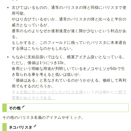
古びてはいるものの、通常のバリスタの弾と同様にバリスタで使
用可能。
やはり古びているせいか、通常のバリスタの弾と比べると半分の
威力となっているが、
通常のものよりなぜか連射速度が速く隙が少ないという利点があ
る。
もしかすると、このフィールドに残っていたバリスタに本来適合
する弾はこちらなのかもしれない。
ちなみに支給品扱いではなく、
精算アイテム
扱いとなっている。
ただし、価値は1つにつき10z。
食用という明確な用途が判明しいている
キノコ
や
ミソ
が50zで引
き取られる事を考えると低いは低いが、
「価値はある」と見なされているのがうかがえる。修繕して再利
用でもするのだろうか。
まぁ
古龍に引っかかっていたバリスタ弾
というのは確かに
一部で
需要がありそうである。
その他
その他のバリスタ名義のアイテムやギミック。
ネコバリスタ