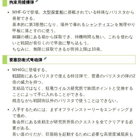
拘束用捕獲弾
MHF-Gで登場。
大型探査船
に搭載されている特殊なバリスタから
発射できる。
基本的に第3形態になり、場外で暴れる
シャンティエン
を無理やり
甲板に落とすのに使う。
銅鑼の横にある箱から採取でき、待機時間も無い。これを使わな
いと戦闘が長引くので早急に撃ち込もう。
ちなみに、無限に採取できるが所持上限は10発。
要塞防衛式弩砲弾
MH4Gに登場する。
戦闘街
にあるバリスタで使える特注弾で、普通のバリスタの弾の2
倍の威力を持つ。
支給品ではなく、
狂竜ウイルス研究所
で旅団ポイントと交換する
ことによって手に入れることができる。
残念ながら戦闘街以外のバリスタで使うことはできない。
入手するためには、まずオフラインストーリーをエンディングま
で進め、
集会所にある依頼主が研究所所長のクエストを全てクリアする必
要がある。
長い道のりだが、巨龍砲を起動するために必要な高密度滅龍炭も