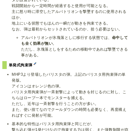
戦闘開始から一定時間が経過すると使用が可能となる。
主に怒り時に滞空したアルバトリオンを撃墜するのに使用される
ほか、
地上にいる状態でもほんの一瞬だが動きを拘束できる。
なお、弾は最初からセットされているのか、拾う必要はない。
アルバトリオンが氷塊落としに移行する状態では、
命中して
も全く効果が無い
。
ただし、氷塊落としをするための移動中であれば撃墜できる
事がある。
単発式拘束弾
MHP3より登場したバリスタの弾。上記のバリスタ用拘束弾の単
発版。
アイコンはオレンジ色の弾。
バリスタ用拘束弾が一斉射撃によって動きを封じるのに対し、こ
ちらはロープ一本でモンスターを捕える。
ただし、近年は一斉射撃を行うことの方が多い。
また、使い捨てなのでクールダウンの時間も必要なく、再度構え
ればすぐに発射が可能。
基本的な特性はバリスタ用拘束弾と同じだが、
撃ち込む弾が1発だけなので拘束する力は弱く、また弾数制限が存