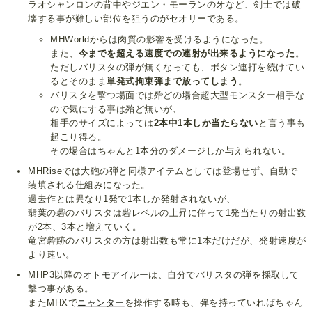
ラオシャンロンの背中やジエン・モーランの牙など、剣士では破
壊する事が難しい部位を狙うのがセオリーである。
MHWorldからは肉質の影響を受けるようになった。
また、
今までを超える速度での連射が出来るようになった
。
ただしバリスタの弾が無くなっても、ボタン連打を続けてい
るとそのまま
単発式拘束弾まで放ってしまう
。
バリスタを撃つ場面では殆どの場合超大型モンスター相手な
ので気にする事は殆ど無いが、
相手のサイズによっては
2本中1本しか当たらない
と言う事も
起こり得る。
その場合はちゃんと1本分のダメージしか与えられない。
MHRiseでは大砲の弾と同様アイテムとしては登場せず、自動で
装填される仕組みになった。
過去作とは異なり1発で1本しか発射されないが、
翡葉の砦のバリスタは砦レベルの上昇に伴って1発当たりの射出数
が2本、3本と増えていく。
竜宮砦跡のバリスタの方は射出数も常に1本だけだが、発射速度が
より速い。
MHP3以降の
オトモアイルー
は、自分でバリスタの弾を採取して
撃つ事がある。
またMHXで
ニャンター
を操作する時も、弾を持っていればちゃん