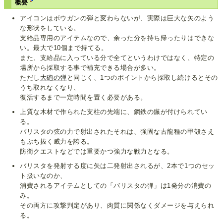
概要
アイコンはボウガンの弾と変わらないが、実際は巨大な矢のよう
な形状をしている。
支給品専用のアイテムなので、余った分を持ち帰ったりはできな
い。最大で10個まで持てる。
また、支給品に入っている分で全てというわけではなく、特定の
場所から採取する事で補充できる場合が多い。
ただし
大砲の弾
と同じく、1つのポイントから採取し続けるとその
うち取れなくなり、
復活するまで一定時間を置く必要がある。
上質な木材で作られた支柱の先端に、鋼鉄の鏃が付けられてい
る。
バリスタの弦の力で射出されたそれは、強固な古龍種の甲殻さえ
もぶち抜く威力を誇る。
防衛クエストなどでは重要かつ強力な戦力となる。
バリスタを発射する度に矢は二発射出されるが、2本で1つのセッ
ト扱いなのか、
消費されるアイテムとしての「バリスタの弾」は1発分の消費の
み。
その両方に攻撃判定があり、肉質に関係なくダメージを与えられ
る。