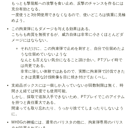
もっとも撃龍船への攻撃を食い止め、反撃のチャンスを作るには
充分有効となる。
一度使うと3分間使用できなくなるので、使いどころは慎重に見極
めよう。
この拘束弾にもダメージを与える効果はある。
こちらも肉質を無視するが、威力自体は非常に小さくほとんどダ
メージにはならない。
それだけに、この拘束弾で止めを刺すと、自分で仕留めたよ
うな仕留めていないような
なんとも言えない気分になること請け合い。PTプレイ時で
は尚更である。
非常に珍しい体験ではあるので、実際に拘束弾で討伐できた
ときは貴重な討伐映像を目に焼き付けておくべし。
支給品ボックスには一個しか入っていないが回数制限は無く、時
間さえ経てば何度でも使用可能。
しかし、採取で追加入手できないため、PTプレイでこのアイテム
を持つと責任重大である。
間違っても取り忘れたり、うっかり捨ててしまったりしないよう
に。
MH3Gの
神域
には、通常のバリスタの他に、拘束弾専用のバリス
タが設置されている。