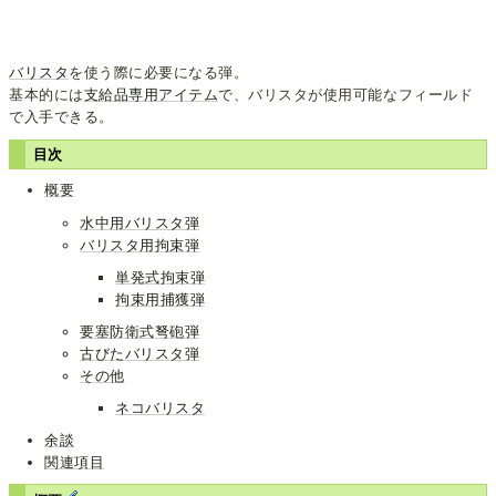
バリスタ
を使う際に必要になる弾。
基本的には
支給品専用アイテム
で、バリスタが使用可能なフィールド
で入手できる。
目次
概要
水中用バリスタ弾
バリスタ用拘束弾
単発式拘束弾
拘束用捕獲弾
要塞防衛式弩砲弾
古びたバリスタ弾
その他
ネコバリスタ
余談
関連項目