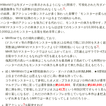
MHWorldでは与ダメージが表示されるようになった関係で、可視化された与ダ
*2
全体防御率
を下げる調整がほぼ行われなくなった
。
その結果、新アクションや新システムが多く加わった影響で「モンスターが柔ら
その関係か、MHW:I以降のモンスターは今までの傾向から外れ、
「ハンター側のアクションを強力にする代わりに、モンスターの体力を増やす」
MHW:Iマスターランクの単体クエストならほぼ全てのモンスターが10,000を超え
20,000以上のモンスターも古龍を初め非常に多い。
MHRiseでもその傾向が継続しており、
(ドスバギィ等の序盤のモンスターを除き)上位時点で既に10,000を大きく
*3
実数値はMHW:Iのマスターランクより2~3割程低いくらいまでになる
。
MHR:Sのマスターランクではさらに上がっており、2万越えはザラで3~4
古龍やラスボスともなれば5~6万を超えるものも多い。
傀異討究の高レベル個体はこちらの火力を最高峰まで高めていても時間がか
ハンターの火力もモンスターの体力も来る所まで来た作品と言えるだろう。
続くMHWildsでは★8歴戦個体のジン・ダハドの体力が約
52,000
、★8歴戦
上位までの作品とは思えないほどに高い数値を誇っている。
コラボモンスターとして参戦した
オメガ・プラネテス
はソロ時の体力が通常
マルチプレイ時に至っては通常個体が
約140,000
、零式個体が
約180,000
と
更に満を持して登場した
ゴグマジオス
は
41万
という特別討究ですらそう見
繰り返しになるが、これだけの体力インフレが生じていながら本作は
まだ上
いずれ来るであろうMRでは一体どうなってしまうのだろうか…
*5
新アクション
を駆使すれば