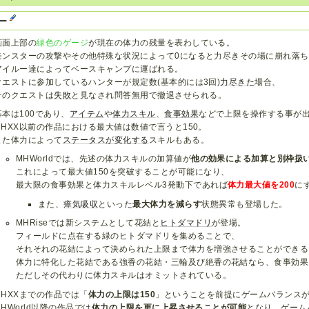
ター
画面上部の
緑色のゲージ
が現在の体力の残量を表わしている。
モンスターの攻撃やその他特殊な状況によって0になると力尽きその場に崩れ落
アイルー達によってベースキャンプに運ばれる。
クエストに参加しているハンターが規定数(基本的には3回)
力尽きた
場合、
そのクエストは
失敗
と見なされ問答無用で撤退させられる。
基本は100であり、
アイテム
や
体力スキル
、
食事効果
などで上限を操作する事が
MHXX以前の作品における最大値は数値で言うと150。
また体力によって
ステータスが
変化する
スキルもある。
MHWorldでは、先述の体力スキルの加算値が
他の効果による加算と別枠扱
これによって最大値150を突破することが可能になり、
最大限の食事効果と体力スキルレベル3発動下であれば
体力最大値を200
に
また、
瘴気吸収
といった
最大体力を減らす
状態異常も登場した。
MHRiseでは新システムとして花結と
ヒトダマドリ
が登場。
フィールドに点在する緑のヒトダマドリを集めることで、
それそれの花結によって決められた上限まで体力を増強させることができる
体力に特化した花結である強香の花結・三輪及び絶香の花結なら、食事効果
ただしその代わりに体力スキルはオミットされている。
MHXXまでの作品では「
体力の上限は150
」ということを前提にゲームバランス
MHWorld以降の作品では
体力の上限を更に上昇させることが可能
となり、ゲーム