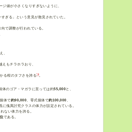
メージ値が小さくなりすぎないように、
かすぎる」という意見が散見されていた。
方向で調整が行われている。
、
超え、
万越えもチラホラおり、
*4
かる程のタフさを誇る
。
個体のゴア・マガラに至っては約
55,000
と、
個体で
約90,000
、零式個体で
約100,000
、
既に傀異討究クラスの体力が設定されている。
られない体力を誇る。
位
である。