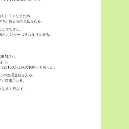
与しにくくなるため、
事情があるものと見られる。
ることができる。
ず戦うハンターもそれなりに居る。
、
数
追加
され、
きる。
ように150が上限の状態へと戻った。
ンの処理更新が入る。
でも適用される。
合はすぐ死なず、