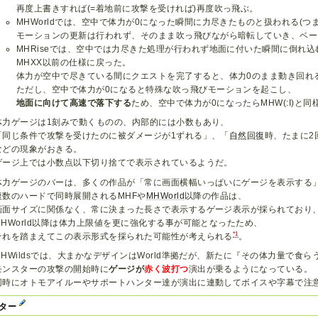
再度上書きすれば(=着地前に攻撃を受ければ)再度吹っ飛ぶ。
MHWorldでは、空中で体力が0になった瞬間に力尽きたものと扱われる(つ
モーションの更新は行われず、そのまま吹っ飛びながら暗転していき、ベー
MHRiseでは、空中では力尽きた処理が行われず地面に付いた瞬間に倒れ込
MHXX以前の仕様に戻った。
体力が空中で尽きている間にクエストを完了すると、体力0のまま動き回れ
ただし、空中で体力が0になると特殊な吹っ飛びモーションを起こし、
地面に向けて高速で落下する
ため、空中で体力が0になったらMHW(:I)と
体力ゲージは1刻みで動くものの、内部的には小数もあり、
「同じ条件で攻撃を受けたのに被ダメージが1ずれる」、「
自然回復
時、たまに2
などの現象がおきる。
ゲージ上では小数点以下切り捨てで表示されているようだ。
体力ゲージのバーは、多くの作品が「常に画面横幅いっぱいにゲージを表示する
複数のハードで同時展開されるMHFや
MHWorld
以降の作品は、
画面サイズに関係なく、常に決まった長さで表示するゲージ表示が採られており
MHWorld以降は体力上限値を更に強化する事が可能となったため、
*1
それを踏まえてこの表示形式を採られた可能性が考えられる
。
MHWildsでは、大まかなデザインはWorld準拠だが、新たに『その体力量で食
モンスターの攻撃の開始時に
ゲージが
赤く波打つ
演出が乗るようになっている。
同時にオトモアイルーやサポートハンター達が演出に連動してボイスや字幕で注
スター