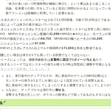
「体力が多いせいで狩猟時間が極端に伸びた」という事はあまり起こること
勿論、従来通りの戦い方をしていると流石に時間がかかるようになっている
新アクションは積極的に利用していく必要がある。
ラスボス
ポジションのモンスターは上位で13,000前後、G級で20,000ほどであ
作品によっては体力の最大値はバラバラだが、
ラオシャンロン
や
ミラボレアス
などと言った超大型モンスターは非常に高い傾向
MHG・MHPの
ラオシャンロン亜種
の
31,999
やMH3の★4の
ジエン・モーラン
の
3
MHXXの
強化ラオシャンロン
の
68,750
、MHWorldの
極ベヒーモス
の
51,800
、
エンシェントレーシェン
の
67,500
、
HW:Iの
ミラボレアス
3人以上マルチ挑戦時の
171,600
は有名な数値である。
捕獲
したい場合は体力が1でも残っている状態でなくてはならない。
シリーズによっては、捕獲用麻酔玉は
直撃時に固定で1ダメージ与える
ので、
該当するシリーズではモンスターの体力が残り1の時は実質的に捕獲不可能となる
【モンスターを討伐してしまった！】
また、潜行途中のディアブロスや、死に真似中のゲリョス(MH4以降)など、
モンスターの体力が1までしか減らないよう設定されている状態もある。
死に真似中に体力を1にしてしまったりすると捕獲できなくなってしまうの
ちなみに、ディアブロスは潜行中に
倒せる
。
攻撃する手段が乏しいが、ボウガンの散弾などで狙ってみるのもネタにはな
作品