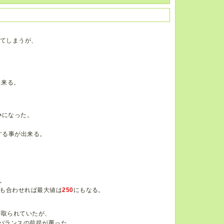
ちてしまうが、
出来る。
い
になった。
する事が出来る。
。
も合わせれば最大値は
250
にもなる。
が取られていたが、
バランスの前提が覆った。