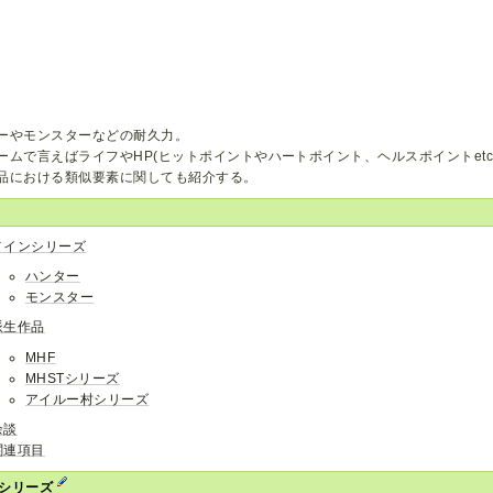
ーやモンスターなどの耐久力。
ームで言えばライフやHP(ヒットポイントやハートポイント、ヘルスポイントetc
品における類似要素に関しても紹介する。
メインシリーズ
ハンター
モンスター
派生作品
MHF
MHSTシリーズ
アイルー村シリーズ
余談
関連項目
シリーズ