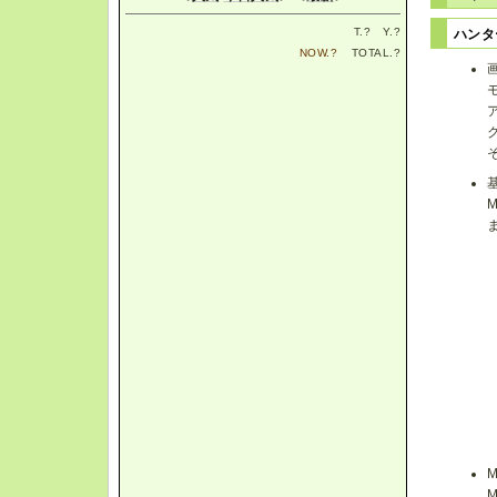
T.
?
Y.
?
ハン
NOW.
?
TOTAL.
?