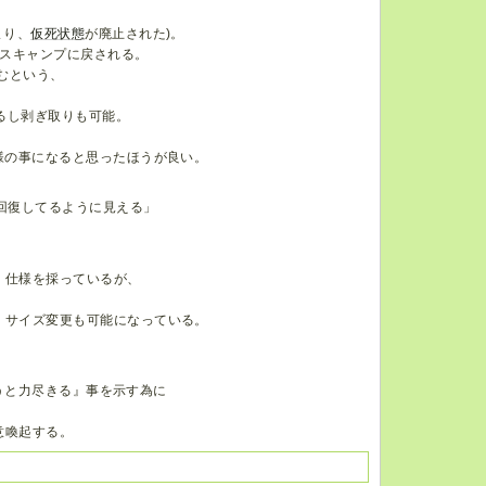
まり、
仮死状態
が廃止された)。
スキャンプに戻される。
むという、
るし剥ぎ取りも可能。
同様の事になると思ったほうが良い。
回復してるように見える」
」仕様を採っているが、
、サイズ変更も可能になっている。
らうと力尽きる』事を示す為に
意喚起する。