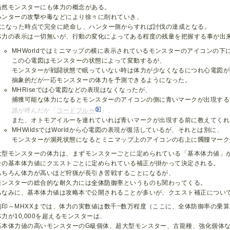
当然モンスターにも体力の概念がある。
ハンターの攻撃や毒などにより徐々に削れていき、
0になった時点で完全に絶命し、ハンター側からすれば討伐の達成となる。
体力の表示は一切無いが、行動の変化によってある程度の残量を把握する事が出
MHWorldではミニマップの横に表示されているモンスターのアイコンの
この心電図はモンスターの状態によって変動するが、
モンスターが戦闘状態で眠っていない時は体力が少なくなるにつれ心電図が
抽象的だが一応モンスターの体力を予測できるようになった。
MHRiseでは心電図などの表現はなくなったが、
捕獲可能な体力になるとモンスターのアイコンの側に青いマークが出現する
誰が呼んだか「
コードブルー
」。
また、オトモアイルーを連れていれば青いマークが出現する前に教えてくれ
MHWildsではWorldから心電図の表現が復活しているが、それとは別に、
モンスターが瀕死状態になるとミニマップ上のアイコンの右上に髑髏マーク
大型モンスターの体力は、まずモンスターごとに定められている「基本体力値」
その基本体力値にクエストごとに定められている補正が掛かって決定される。
もちろん体力が高いほど狩猟が長引き苦戦することになるが、
モンスターの総合的な耐久力には
全体防御率
というものも関わってくる。
ちなみに、基本体力値は攻略本で公開されることが多いが、クエスト補正につい
無印～MHXXまでは、体力の実数値は数千~数万程度（ここに、全体防御率の乗
体力が10,000を超えるモンスターは、
基本体力値の高いモンスターのG級個体、超大型モンスター、古龍種、強化個体