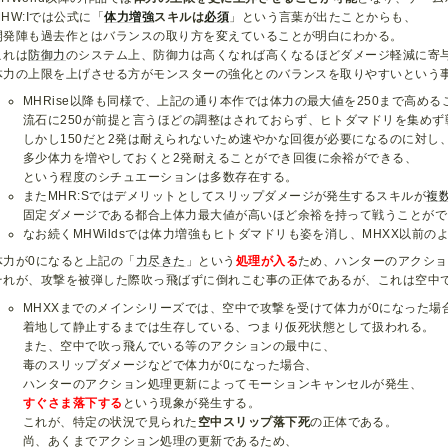
MHW:Iでは公式に「
体力増強
スキルは
必須
」という言葉が出たことからも、
開発陣も過去作とはバランスの取り方を変えていることが明白にわかる。
これは
防御力
のシステム上、防御力は高くなれば高くなるほどダメージ軽減に寄
体力の上限を上げさせる方がモンスターの強化とのバランスを取りやすいという
MHRise以降も同様で、上記の通り本作では体力の最大値を250まで高め
流石に250が前提と言うほどの調整はされておらず、ヒトダマドリを集め
しかし150だと2発は耐えられないため速やかな回復が必要になるのに対し
多少体力を増やしておくと2発耐えることができ回復に余裕ができる、
という程度のシチュエーションは多数存在する。
またMHR:Sではデメリットとしてスリップダメージが発生するスキルが
複
固定ダメージである都合上体力最大値が高いほど余裕を持って戦うことがで
なお続くMHWildsでは体力増強もヒトダマドリも姿を消し、MHXX以前の
体力が0になると上記の「
力尽きた
」という
処理が入る
ため、ハンターのアクショ
それが、攻撃を被弾した際吹っ飛ばずに倒れこむ事の正体であるが、これは空中
MHXXまでのメインシリーズでは、空中で攻撃を受けて体力が0になった場
着地して静止するまでは生存している、つまり仮死状態として扱われる。
また、空中で吹っ飛んでいる等のアクションの最中に、
毒のスリップダメージなどで体力が0になった場合、
ハンターのアクション処理更新によってモーションキャンセルが発生、
すぐさま落下する
という現象が発生する。
これが、特定の状況で見られた
空中スリップ落下死
の正体である。
尚、あくまでアクション処理の更新であるため、