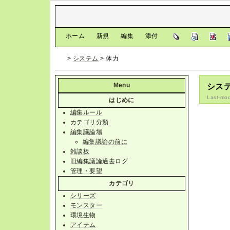
[
ホーム
|
新規
|
編集
|
添付
]
>
システム
> 体力
Menu
システ
Last-mod
はじめに
編集ルール
カテゴリ分類
編集議論場
編集議論の前に
雑談板
旧編集議論過去ログ
管理・要望
カテゴリ
シリーズ
モンスター
環境生物
アイテム