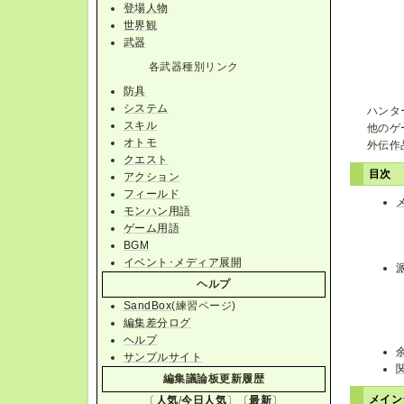
登場人物
世界観
武器
各武器種別リンク
防具
システム
ハンタ
スキル
他のゲ
オトモ
外伝作
クエスト
目次
アクション
フィールド
モンハン用語
ゲーム用語
BGM
イベント･メディア展開
ヘルプ
SandBox
(練習ページ)
編集差分ログ
ヘルプ
サンプルサイト
編集議論板更新履歴
メイン
〔
人気
/
今日人気
〕〔
最新
〕