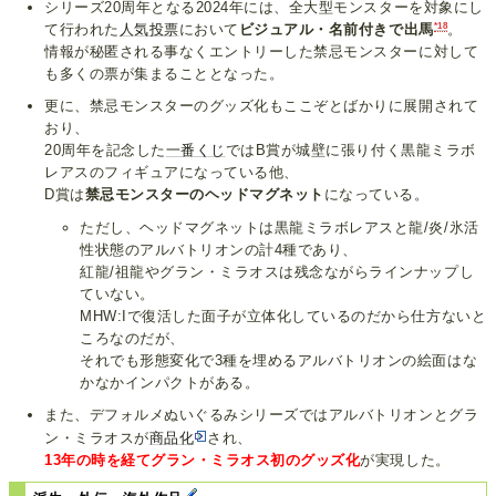
シリーズ20周年となる2024年には、全大型モンスターを対象にし
*18
て行われた
人気投票
において
ビジュアル・名前付きで出馬
。
情報が秘匿される事なくエントリーした禁忌モンスターに対して
も多くの票が集まることとなった。
更に、禁忌モンスターのグッズ化もここぞとばかりに展開されて
おり、
20周年を記念した
一番くじ
ではB賞が城壁に張り付く黒龍ミラボ
レアスのフィギュアになっている他、
D賞は
禁忌モンスターのヘッドマグネット
になっている。
ただし、ヘッドマグネットは黒龍ミラボレアスと龍/炎/氷活
性状態のアルバトリオンの計4種であり、
紅龍/祖龍やグラン・ミラオスは残念ながらラインナップし
ていない。
MHW:Iで復活した面子が立体化しているのだから仕方ないと
ころなのだが、
それでも形態変化で3種を埋めるアルバトリオンの絵面はな
かなかインパクトがある。
また、デフォルメぬいぐるみシリーズではアルバトリオンとグラ
ン・ミラオスが
商品化
され、
13年の時を経てグラン・ミラオス初のグッズ化
が実現した。