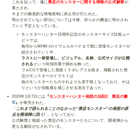
これを以って、遂に
禁忌のモンスターに関する情報の公式解禁
が
果たされ、
今までの徹底的な情報規制に終止符が打たれた。
明かされていない部分については今後、何らかの機会に明かされ
ていく予定となっている。
モンスターハンター15周年記念のモンスターサイズ比較ムー
ビーでは、
無印からMHW:Iのイヴェルカーナまで順に登場モンスターが
紹介されていく中、
ラストに一挙登場し、ビジュアル、名称、公式サイズが公開
される
という特別待遇で締めを飾った。
フルCGで登場した黒龍ミラボレアスを除き、掲載された禁
忌のモンスターのイラストは
他のモンスターたちのそれよりも若干暗くなっており、やは
りというか別格感を感じさせる演出であった。
2020年1月7日には
『
モンスターハンター発想の法則2 禁忌の書
』
が発売された。
「
これまで語られることのなかった“禁忌モンスター"の発想の原
点を開発陣に訊く!
」となっており、
公式解禁と相成った禁忌のモンスターたちについて、開発陣から
更なる解説がなされている。