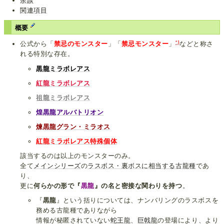
余談
関連項目
概要
*1
公式から「
禁忌のモンスター
」「
禁忌モンスター
」
などと称さ
れる特別な存在。
黒龍ミラボレアス
紅龍ミラボレアス
祖龍ミラボレアス
煌黒龍アルバトリオン
煉黒龍グラン・ミラオス
紅龍ミラボレアス特殊個体
該当するのは以上のモンスターのみ。
全て
メインシリーズ
の
ラスボス・裏ボスに相当する
古龍種
であ
り、
更に
何らかの形で『
黒龍
』の名と密接な関わりを持つ
。
『
黒龍
』という括りについては、ナンバリングのラスボスを
務める古龍種でありながら
情報が秘匿されていない
蛇王龍
、
巨戟龍
の登場により、より