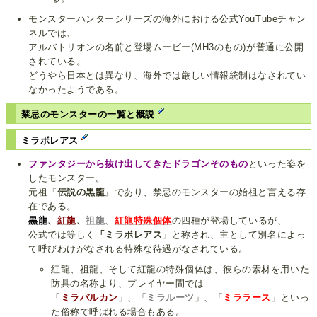
モンスターハンターシリーズの海外における公式YouTubeチャン
ネルでは、
アルバトリオンの名前と登場ムービー(MH3のもの)が普通に公開
されている。
どうやら日本とは異なり、海外では厳しい情報統制はなされてい
なかったようである。
禁忌のモンスターの一覧と概説
ミラボレアス
ファンタジーから抜け出してきたドラゴンそのもの
といった姿を
したモンスター。
元祖『
伝説の黒龍
』であり、禁忌のモンスターの始祖と言える存
在である。
黒龍
、
紅龍
、
祖龍
、
紅龍特殊個体
の四種が登場しているが、
公式では等しく
「ミラボレアス」
と称され、主として別名によっ
て呼びわけがなされる特殊な待遇がなされている。
紅龍、祖龍、そして紅龍の特殊個体は、彼らの素材を用いた
防具の名称より、プレイヤー間では
「
ミラバルカン
」、「
ミラルーツ
」、「
ミララース
」といっ
た俗称で呼ばれる場合もある。