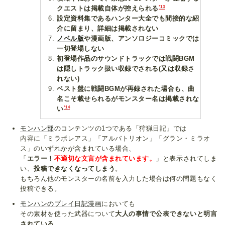
*13
クエストは掲載自体が控えられる
設定資料集であるハンター大全でも間接的な紹
介に留まり、詳細は掲載されない
ノベル版
や漫画版、アンソロジーコミックでは
一切登場しない
初登場作品のサウンドトラックでは戦闘BGM
は隠しトラック扱い収録でされる(又は収録さ
れない)
ベスト盤に戦闘BGMが再録された場合も、曲
名こそ載せられるがモンスター名は掲載されな
*14
い
モンハン部
のコンテンツの1つである「狩猟日記」では
内容に「ミラボレアス」「アルバトリオン」「グラン・ミラオ
ス」のいずれかが含まれている場合、
「
エラー！
不適切な文言が含まれています。
」と表示されてしま
い、
投稿できなくなってしまう
。
もちろん他のモンスターの名前を入力した場合は何の問題もなく
投稿できる。
モンハンのプレイ日記漫画
においても
その素材を使った武器について
大人の事情で公表できないと明言
されている
。