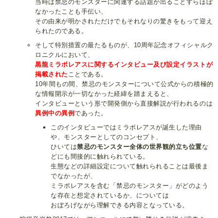
当時は禁忌のモンスターに関連する話題が出ることすらほぼ
なかったことも手伝い、
その由来が明かされただけでもそれなりの驚きをもって迎え
られたのである。
そして特別措置の最たるものが、10周年記念オフィシャルク
ロニクルにおいて、
黒龍ミラボレアスに関するインタビュー及び設定イラストが
掲載された
ことである。
10年間もの間、禁忌のモンスターについて公式からの積極的
な情報開示が一切なかった経緯を踏まえると、
インタビューという形で開発側から直接解説が行われるのは
異例中の異例
であった。
このインタビューではミラボレアスが誕生した理由
や、モンスターとしてのコンセプト、
ひいては
禁忌のモンスター全体の世界観的立ち位置
な
どにも間接的に触れられている。
生態などの詳細設定について触れられることは最後ま
でなかったが、
ミラボレアスを含む「禁忌のモンスター」がどのよう
な存在と想定されているか、については
おぼろげながら理解できる内容となっている。