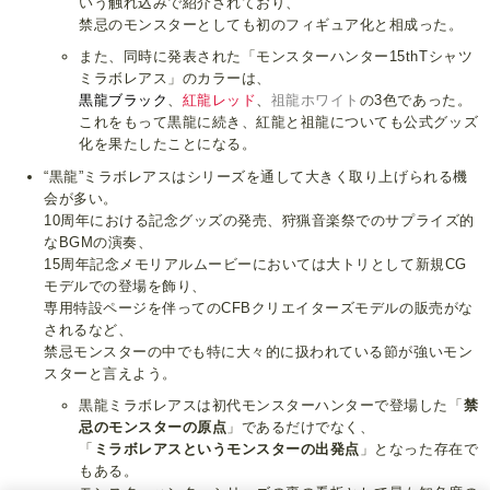
いう触れ込みで紹介されており、
禁忌のモンスターとしても初のフィギュア化と相成った。
また、同時に発表された「モンスターハンター15thTシャツ
ミラボレアス」のカラーは、
黒龍ブラック
、
紅龍レッド
、
祖龍ホワイト
の3色であった。
これをもって黒龍に続き、紅龍と祖龍についても公式グッズ
化を果たしたことになる。
“黒龍”ミラボレアスはシリーズを通して大きく取り上げられる機
会が多い。
10周年における記念グッズの発売、狩猟音楽祭でのサプライズ的
なBGMの演奏、
15周年記念メモリアルムービーにおいては大トリとして新規CG
モデルでの登場を飾り、
専用特設ページを伴ってのCFBクリエイターズモデルの販売がな
されるなど、
禁忌モンスターの中でも特に大々的に扱われている節が強いモン
スターと言えよう。
黒龍ミラボレアスは初代モンスターハンターで登場した「
禁
忌のモンスターの原点
」であるだけでなく、
「
ミラボレアスというモンスターの出発点
」となった存在で
もある。