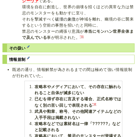
ジーヴァ
である。
環境を自在に創造し、世界の崩壊を招くほどの異常な力は禁
忌のモンスターをも動かすに至り、
それを撃滅すべく
破壊の象徴
が神域を離れ、幽境の谷に襲来
するという空前の事態を招いたと同時に、
禁忌のモンスターの縄張り意識が
本当にモンハン世界全体ま
*11
で及んでいる
事が明示された。
その扱い
情報規制
既述の通り、情報解禁が為されるまでの間は極めて強い情報規制
が行われていた。
攻略本やメディアにおいて、その存在に触れら
れること自体が滅多にない
已むを得ず存在に言及する場合、正式名称では
*12
なく別の言い回しで表現される
武具や勲章、称号、その他関連アイテムなどの
入手手段は掲載されない
攻略本などでは素材名は一律「??????」など
と記載される
攻略本において、禁忌のモンスターが登場する