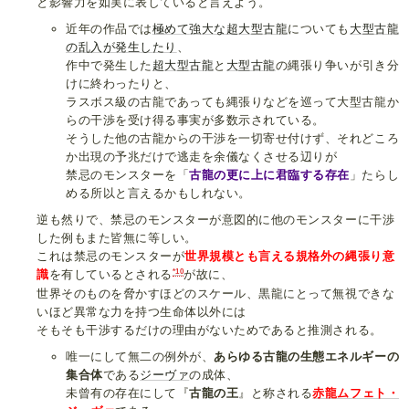
と影響力を如実に表していると言えよう。
近年の作品では
極めて
強大な
超大型
古龍
についても
大型
古龍
の乱入
が発生
したり
、
作中で発生した
超大型古龍
と
大型古龍
の縄張り争いが引き分
けに終わったりと、
ラスボス級の古龍であっても縄張りなどを巡って大型古龍か
らの干渉を受け得る事実が多数示されている。
そうした他の古龍からの干渉を一切寄せ付けず、それどころ
か出現の予兆だけで逃走を余儀なくさせる辺りが
禁忌のモンスターを「
古龍の更に上に君臨する存在
」たらし
める所以と言えるかもしれない。
逆も然りで、禁忌のモンスターが意図的に他のモンスターに干渉
した例もまた皆無に等しい。
これは禁忌のモンスターが
世界規模とも言える規格外の縄張り意
*10
識
を有しているとされる
が故に、
世界そのものを脅かすほどのスケール、黒龍にとって無視できな
いほど異常な力を持つ生命体以外には
そもそも干渉するだけの理由がないためであると推測される。
唯一にして無二の例外が、
あらゆる古龍の生態エネルギーの
集合体
である
ジーヴァ
の成体、
未曾有の存在にして『
古龍の王
』と称される
赤龍ムフェト・