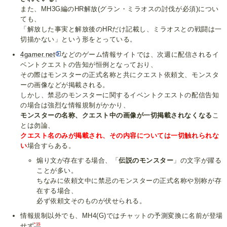
また、MH3G編のHR解放(グラン・ミラオスの討伐が必須)につい
ても、
「解放した事実と解放後のHRだけ記載し、ミラオスとの戦闘は一
切描かない」という形をとっている。
4gamer.net
などのゲーム情報サイトでは、次週に配信されるイ
ベントクエストの告知が恒例となっており、
その際はモンスターの正式名称と共にクエスト依頼文、モンスタ
ーの画像などが掲載される。
しかし、禁忌のモンスターに関するイベントクエストの配信告知
の場合は強烈な情報規制がかかり、
モンスターの名称、クエスト中の画像が一切掲載されなくなる
こ
とは勿論、
クエスト名のみが掲載され、その内容については一切触れられな
い
場合すらある。
煽り文が存在する場合、「
伝説のモンスター
」の文字が躍る
ことが多い。
ちなみに依頼文中に禁忌のモンスターの正式名称や別称が存
在する場合、
必ず依頼文そのものが伏せられる。
情報規制以外でも、MH4(G)ではチャットの予測変換に名前が登場
*15
せず
、