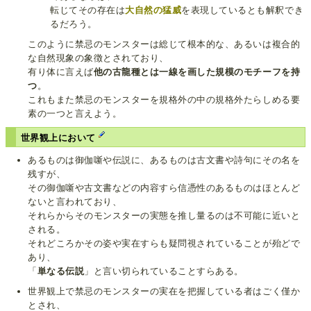
転じてその存在は
大自然の猛威
を表現しているとも解釈でき
るだろう。
このように禁忌のモンスターは総じて根本的な、あるいは複合的
な自然現象の象徴とされており、
有り体に言えば
他の古龍種とは一線を画した規模のモチーフを持
つ
。
これもまた禁忌のモンスターを規格外の中の規格外たらしめる要
素の一つと言えよう。
世界観上において
あるものは御伽噺や伝説に、あるものは古文書や詩句にその名を
残すが、
その御伽噺や古文書などの内容すら信憑性のあるものはほとんど
ないと言われており、
それらからそのモンスターの実態を推し量るのは不可能に近いと
される。
それどころかその姿や実在すらも疑問視されていることが殆どで
あり、
「
単なる伝説
」と言い切られていることすらある。
世界観上で禁忌のモンスターの実在を把握している者はごく僅か
とされ、