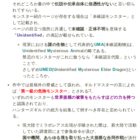
それどころか書の中で
伝説や伝承自体に信憑性がない
と言い切ら
れてすらいる。
モンスター紹介ページが存在する場合は「未確認モンスター」と
して記載され、
ページの目立つ箇所に共通して
未確認
・
正体不明
を意味する
『
Unidentified
』の表記が載せられている。
現実における
謎の生物
として代表的な
UMA
(未確認動物)は、
U
nidentified
M
ysterious
A
nimalの略である。
禁忌のモンスターがこれに倣うなら「未確認古代龍」という
ことで、
さしずめ
UMED
(
U
nidentified
M
ysterious
E
lder
D
ragon)とい
ったところか。
作中では規格外の脅威として扱われ、ギルドマスターの言によれ
*9
ば「
第一級の危険モンスター
」とされる
。
いずれのモンスターも
世界規模の被害をもたらすほどの力を持つ
と認識されており、
ハンターズギルドの総力を結集して倒すべき存在と定められてい
る。
現大陸でミラボレアス出現が示唆された際は、新大陸で活動
していた調査団にまで参集命令が及び、
国や機関、あらゆる境を取り払った大規模な合同作戦
が決行