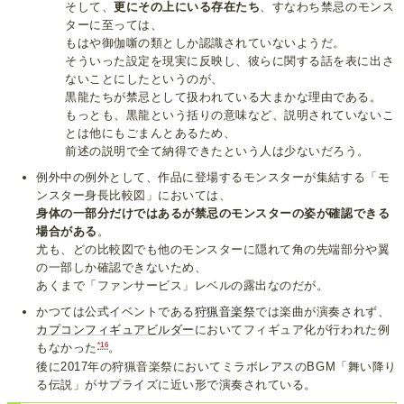
そして、
更にその上にいる存在たち
、すなわち禁忌のモンス
ターに至っては、
もはや御伽噺の類としか認識されていないようだ。
そういった設定を現実に反映し、彼らに関する話を表に出さ
ないことにしたというのが、
黒龍たちが禁忌として扱われている大まかな理由である。
もっとも、黒龍という括りの意味など、説明されていないこ
とは他にもごまんとあるため、
前述の説明で全て納得できたという人は少ないだろう。
例外中の例外として、作品に登場するモンスターが集結する「モ
ンスター身長比較図」においては、
身体の一部分だけではあるが禁忌のモンスターの姿が確認できる
場合がある
。
尤も、どの比較図でも他のモンスターに隠れて角の先端部分や翼
の一部しか確認できないため、
あくまで「ファンサービス」レベルの露出なのだが。
かつては公式イベントである
狩猟音楽祭
では楽曲が演奏されず、
カプコンフィギュアビルダー
においてフィギュア化が行われた例
*16
もなかった
。
後に2017年の狩猟音楽祭においてミラボレアスのBGM「舞い降り
る伝説」がサプライズに近い形で演奏されている。