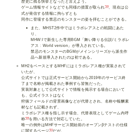
歴史に残る快挙となったと言えよう。
*19
ゲーム情報サイトなどでも同様の措置が取られ
、現在は公
式が発信する情報に拘らずとも
同作に登場する禁忌のモンスターの姿を拝むことができる。
また、MHST2作中ではミラボレアスとの戦闘にあた
り、
MHW:Iで新生した専用BGM「舞い降りる伝説/ミラボレ
アス : World version」が導入されている。
禁忌のモンスターのBGMがメインシリーズから派生作
品へ新規導入されたのは初である。
MH2をベースとするMHFにはミラボレアス種が実装されて
いたが、
公式サイトでは正式サービス開始から2019年のサービス終
了まで名称が掲載された事例すら皆無だった。
実装対象として公式サイトで情報を掲示する場合において
も、公式イラストはなく
狩猟フィールドの背景画像などが代替とされ、名称や報酬素
材なども記載されず、
ミラボレアス種を指し示す場合、代替表現としてゲーム内呼
*20
称
を用いる方法で対応していた。
唯一の例外はMHFサービス開始前のオープンβテストの仕様
*21
に関するページ
だが、