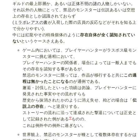
ギルドの最上部層か、あるいは
正体不明の謎の人物
しかいない。
それ以外の人物にとって、禁忌のモンスターは伝説あるいは空想
上の存在としか認識されておらず
(
ミラボレアスの書
が入荷した際の店員の反応などがそれを知る上
で分かりやすい)、
中には紅龍やその特殊個体のように
存在自体が全く認知されてい
ない
というケースさえある。
ゲーム内においては、プレイヤーハンターがラスボス級モン
スターに挑む過程において、
プレイヤーハンターの関係者、場合によっては一般人までも
その存在を認知する事があるが、
禁忌のモンスターに限っては、作品が移行すると共に
この過
程は無かったことになる
のが通例である。
邂逅・討伐したといった功績は勿論、プレイヤーハンターに
発見された事実やその流れすらも
歴史から抹消されたかのように消え失せ、殆どの場合は「
伝
説上の存在
」へと逆戻りする。
ストーリーの流れに沿って達成された撃退については正史と
*7
して記録された例がある
ものの、
これは例外中の例外に過ぎない。
世界観上、禁忌のモンスターが種として複数体存在するかは