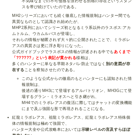
不気味なまでの不可侵感を漂わせる別格の存在というスタン
スを帯び続けていたのである。
MH2シリーズにおいても続く徹底した情報規制はハンター間でも
異質なものとして認識され始めたが、
MHP2系列においてシリーズ初となるミラ系以外のラスボス:アカ
ムトルム、ウカムルバスが登場し、
それらの情報が秘匿されず大々的に公開されたことで、ミラボレ
アスの異質さは更に浮き彫りになった。
公式ガイドブックでラスボスの情報が詳述される中でも
あくまで
「??????」という表記が貫かれる
様相は、
多くのハンターに単なる早期ネタバレ防止ではなく
別の意図が存
在する
ことを察知させたのである。
このような公式からの徹底のもとハンターにも認知された情
報規制は、
後述の通りMH3にて登場するアルバトリオン、MH3Gにて登
場するグラン・ミラオスへと引き継がれ、
MH4でのミラボレアスの復活に際してはチャットの変換機能
にまで及ぶ強固な形で再現されることになる。
紅龍ミラボレアス、祖龍ミラボレアス、紅龍ミラボレアス特殊個
体の情報規制は極めて強固で、
ハンター大全や公式攻略本においては
示唆レベルの言及すらほぼ