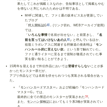
果たしてこれが掲載ミスなのか、告知事項として掲載もやむ
を得ないと判じられたためかは不明である。
MHFに関連して、ファミ通の坂本ビス太が更新してい
たブログ
「
狩人開拓誌G
」(リンク切れ、WEBアーカイブ使用)
では、
「
いろんな事情
で名前が出せない」と前置きし、
「
名
前を言ってはいけないあの人
」
と呼んでいるほか、
祖龍ミラボレアスに関連する狩煉道の発表時は「
モン
ハンルール的に言えない奴
」という形で触れていた。
ファミ通ライターに至るまで規制が徹底されていた事
実を窺い知ることができよう。
15周年を迎えるまで外伝作品においては
登場すらしない
ことが多
かったモンスター群だが、
アプリ作品などでは名前を伏せられつつも実装される場合があっ
た。
『
モンハンカードマスター
』および続編の『モンハンカード
マスターG』では、
*22
最終的に全ての禁忌のモンスターが実装された
。
また、
モンハン探検記
においてもミラ系3種が実装されてい
る。