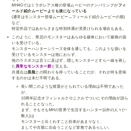
MH4Gではミラボレアス種の登場ムービーのナンバリングが
フィ
ールド紹介ムービーよりも後になっている
(通常はモンスター登場ムービー→フィールド紹介ムービーの順)
など、
特定作品ではあからさまな特別待遇が見受けられる場合もある。
このように、禁忌のモンスターはあらゆる媒体において破格の扱
いを受けている。
モンスターハンターシリーズ全体を通しても、このような扱いを
受けているモンスターは他におらず、
他のラスボスは言うに及ばず、隠しモンスターとすら一線を画し
た
異常なモンスター群
と言える。
共通点は
黒龍
との関わりを持っていることだが、それが何を意味
するのかは未だ不明である。
長い間このような措置がとられている理由は不明であった
が、
10周年記念オフィシャルクロニクルでついにその理由が語ら
れることとなった。
まず、そもそもMHの世界で生活するハンター以外の人々(一
般人)は
モンスターと出くわすこと自体があまりなく、
ましてや古龍に出会うことなど皆無であるらしい。