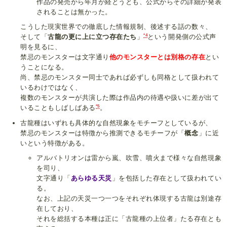
作品の発売から年月が経とうとも、公式からその詳細が発表
されることは無かった。
こうした現実世界での徹底した情報規制、後述する話の数々、
*4
そして「
古龍の更に上に立つ存在たち
」
という開発側の公式声
明を見るに、
禁忌のモンスターは文字通り
他のモンスターとは別格の存在
とい
うことになる。
尚、禁忌のモンスター同士であれば必ずしも同格として扱われて
いるわけではなく、
複数のモンスターが共演した際は作品内の待遇や扱いに差が出て
*5
いることもしばしばある
。
古龍種はいずれも具体的な自然現象をモチーフとしているが、
禁忌のモンスターは特徴から推測できるモチーフが「
概念
」に近
いという特徴がある。
アルバトリオンは雷から嵐、吹雪、噴火まで様々な自然現象
を司り、
文字通り「
あらゆる天災
」を包括した存在として扱われてい
る。
なお、上記の天災一つ一つをそれぞれ体現する古龍は別途存
在しており、
それを総括する本種は正に「古龍種の上位者」たる存在とも