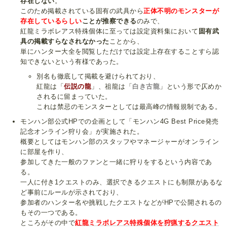
存在しない
。
このため掲載されている固有の武具から
正体不明のモンスターが
存在しているらしい
ことが推察できる
のみで、
紅龍ミラボレアス特殊個体に至っては設定資料集において
固有武
具の掲載すらなされなかった
ことから、
単にハンター大全を閲覧しただけでは設定上存在することすら認
知できないという有様であった。
別名も徹底して掲載を避けられており、
紅龍は「
伝説の龍
」、祖龍は「
白き古龍
」という形で仄めか
されるに留まっていた。
これは禁忌のモンスターとしては最高峰の情報規制である。
モンハン部公式HPでの企画として「モンハン4G Best Price発売
記念オンライン狩り会」が実施された。
概要としてはモンハン部のスタッフやマネージャーがオンライン
に部屋を作り、
参加してきた一般のファンと一緒に狩りをするという内容であ
る。
一人に付き1クエストのみ、選択できるクエストにも制限があるな
ど事前にルールが示されており、
参加者のハンター名や挑戦したクエストなどがHPで公開されるの
もその一つである。
ところがその中で
紅龍ミラボレアス特殊個体を狩猟するクエスト