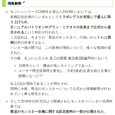
情報解禁
モンハンシリーズ15周年を迎えた2019年においては、
各種記念企画のシンボルとして
ミラボレアスが名指しで盛んに取
り上げられ、
更には
アルバトリオンやグラン・ミラオスの名前まで公式から提
示される
という対応が行われた。
この流れは、今までの「禁忌のモンスター」の扱いからすれば
異
例
以外の何者でもなく、
ハンター達の間では、この異例の理由について、様々な憶測が成
された。
その後、
モンハンラジオ 良三の部屋 復活第2回編
内において、
15周年という、機会の良いタイミングであった
ユーザー間交流環境が変化し、方針(後述)を貫き続ける事が
*17
困難になった
以上2点が理由であることが明かされ、
同時に今後、禁忌のモンスターについて公式から情報解禁が行わ
れていく事も明言された。
そして2019年10月31日より開催されたモンスターハンター15周年
展では、
禁忌のモンスター全種に関する設定資料の一部が公開された
。