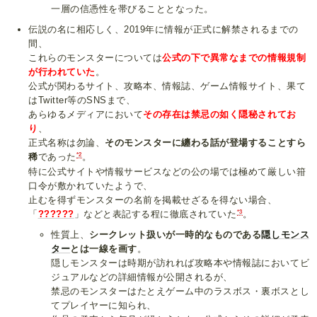
一層の信憑性を帯びることとなった。
伝説の名に相応しく、2019年に情報が正式に解禁されるまでの
間、
これらのモンスターについては
公式の下で異常なまでの情報規制
が行われていた
。
公式が関わるサイト、攻略本、情報誌、ゲーム情報サイト、果て
はTwitter等のSNSまで、
あらゆるメディアにおいて
その存在は禁忌の如く隠秘されてお
り
、
正式名称は勿論、
そのモンスターに纏わる話が登場することすら
*2
稀
であった
。
特に公式サイトや情報サービスなどの公の場では極めて厳しい箝
口令が敷かれていたようで、
止むを得ずモンスターの名前を掲載せざるを得ない場合、
*3
「
??????
」などと表記する程に徹底されていた
。
性質上、
シークレット扱いが一時的なものである
隠しモンス
ター
とは一線を画す
。
隠しモンスターは時期が訪れれば攻略本や情報誌においてビ
ジュアルなどの詳細情報が公開されるが、
禁忌のモンスターはたとえゲーム中のラスボス・裏ボスとし
てプレイヤーに知られ、