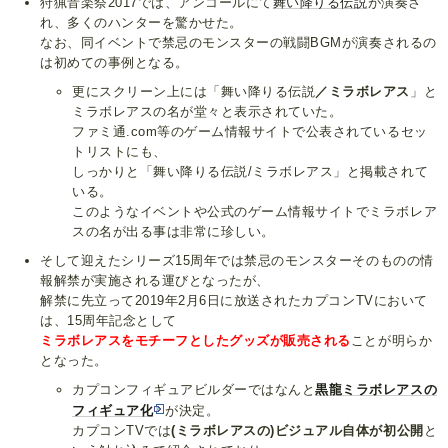
狩猟音楽祭2017では、アンコールにて
舞い降りる伝説
が演奏さ
れ、多くのハンターを驚かせた。
なお、同イベントで禁忌のモンスターの戦闘BGMが演奏されるの
は初めての事例となる。
更にスクリーン上には「舞い降りる伝説
／ミラボレアス
」と
ミラボレアスの名が堂々と表示されていた。
ファミ通.com等のゲーム情報サイトで公表されているセッ
トリストにも、
しっかりと「舞い降りる伝説/ミラボレアス」と掲載されて
いる。
このようなイベントや公式のゲーム情報サイトでミラボレア
スの名が出る事は非常に珍しい。
そして迎えたシリーズ15周年では禁忌のモンスターそのものの情
報解禁が実施される運びとなったが、
解禁に先立って2019年2月6日に放送されたカプコンTVにおいて
は、15周年記念として
ミラボレアスをモチーフとしたグッズが販売される
ことが明らか
となった。
カプコンフィギュアビルダーではなんと
黒龍ミラボレアスの
フィギュア化
が決定。
カプコンTVでは
(ミラボレアスの)ビジュアル自体が初公開
と