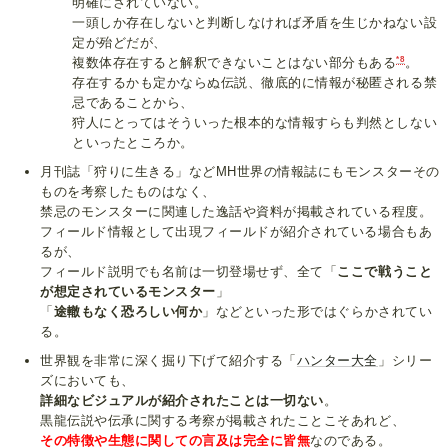
明確にされていない。
一頭しか存在しないと判断しなければ矛盾を生じかねない設
定が殆どだが、
*8
複数体存在すると解釈できないことはない部分もある
。
存在するかも定かならぬ伝説、徹底的に情報が秘匿される禁
忌であることから、
狩人にとってはそういった根本的な情報すらも判然としない
といったところか。
月刊誌「狩りに生きる」などMH世界の情報誌にもモンスターその
ものを考察したものはなく、
禁忌のモンスターに関連した逸話や資料が掲載されている程度。
フィールド情報として出現フィールドが紹介されている場合もあ
るが、
フィールド説明でも名前は一切登場せず、全て「
ここで戦うこと
が想定されているモンスター
」
「
途轍もなく恐ろしい何か
」などといった形ではぐらかされてい
る。
世界観を非常に深く掘り下げて紹介する「
ハンター大全
」シリー
ズにおいても、
詳細なビジュアルが紹介されたことは一切ない
。
黒龍伝説や伝承に関する考察が掲載されたことこそあれど、
その特徴や生態に関しての言及は完全に皆無
なのである。