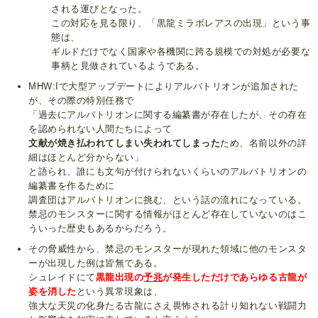
される運びとなった。
この対応を見る限り、「黒龍ミラボレアスの出現」という事
態は、
ギルドだけでなく国家や各機関に跨る規模での対処が必要な
事柄と見做されているようである。
MHW:Iで大型アップデートによりアルバトリオンが追加された
が、その際の特別任務で
「過去にアルバトリオンに関する編纂書が存在したが、その存在
を認められない人間たちによって
文献が焼き払われてしまい失われてしまった
ため、名前以外の詳
細はほとんど分からない」
と語られ、誰にも文句が付けられないくらいのアルバトリオンの
編纂書を作るために
調査団はアルバトリオンに挑む、という話の流れになっている。
禁忌のモンスターに関する情報がほとんど存在していないのはこ
ういった歴史もあるからだろう。
その脅威性から、禁忌のモンスターが現れた領域に他のモンスタ
ーが出現した例は皆無である。
シュレイドにて
黒龍出現の
予兆
が発生しただけであらゆる古龍が
姿を消した
という異常現象は、
強大な天災の化身たる古龍にさえ畏怖される計り知れない戦闘力