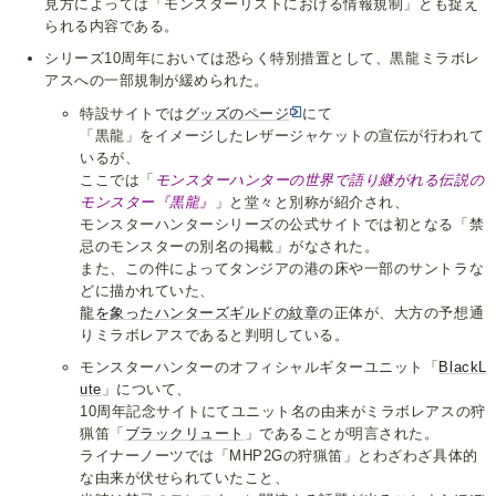
見方によっては「モンスターリストにおける情報規制」とも捉え
られる内容である。
シリーズ10周年においては恐らく特別措置として、黒龍ミラボレ
アスへの一部規制が緩められた。
特設サイトでは
グッズのページ
にて
「黒龍」をイメージしたレザージャケットの宣伝が行われて
いるが、
ここでは「
モンスターハンターの世界で語り継がれる伝説の
モンスター『黒龍』
」と堂々と別称が紹介され、
モンスターハンターシリーズの公式サイトでは初となる「禁
忌のモンスターの別名の掲載」がなされた。
また、この件によってタンジアの港の床や一部のサントラな
どに描かれていた、
龍を象ったハンターズギルドの紋章
の正体が、大方の予想通
りミラボレアスであると判明している。
モンスターハンターのオフィシャルギターユニット「
BlackL
ute
」について、
10周年記念サイトにてユニット名の由来がミラボレアスの狩
猟笛「
ブラックリュート
」であることが明言された。
ライナーノーツでは「MHP2Gの狩猟笛」とわざわざ具体的
な由来が伏せられていたこと、