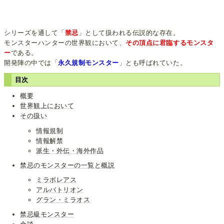
シリーズを通して「
禁忌
」として扱われる伝説的な存在。
モンスターハンターの世界観において、
その頂点に君臨するモンスタ
ー
である。
開発陣の中では「
永久規制モンスター
」とも呼ばれていた。
目次
概要
世界観上において
その扱い
情報規制
情報解禁
派生・外伝・海外作品
禁忌のモンスターの一覧と概説
ミラボレアス
アルバトリオン
グラン・ミラオス
禁忌級モンスター