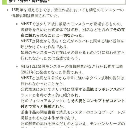
派生・外伝・海外作品
15周年を迎えるまでは、派生作品においても禁忌のモンスターの
情報規制は徹底されていた。
MHSTではクリア後に禁忌のモンスターが登場するものの、
書籍等を含めた公式媒体では名称、別名などを含めて
その存
在に触れられることは一切なかった
。
MHSTは発売から長らく公式がネタバレに関する強い規制を
呼びかけていた作品であり、
禁忌のモンスターの存在はその最たるものだけに匂わせすら
行われなかったのは当然であろう。
MHST2は禁忌モンスターの情報解禁がなされた15周年以降
(2021年)に発売となった作品であり、
MHSTとは異なり公式から非常に強いネタバレ規制の告知は
行われなかったことから、
公式放送においてクリア後に登場する
黒龍ミラボレアス
のイ
ラストと名称が大々的に紹介され、
公式ヴィジュアルブックにも
その姿とコンセプトがコメント
付きで堂々と掲載された
。
派生作品の関連書籍で禁忌モンスターのコンセプトアートが
掲載されるのは本作が初であり、
公式解禁の流れを汲んだものとはいえ、モンハンシリーズの