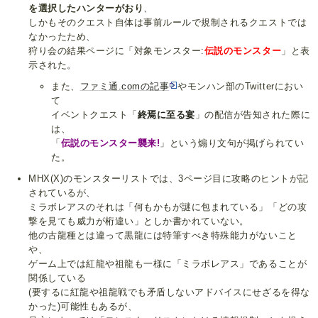
を選択したハンターがおり
、
しかもそのクエスト自体は事前ルールで規制されるクエストでは
なかったため、
狩り会の結果ページに「対象モンスター:
伝説のモンスター
」と表
示された。
また、
ファミ通.comの記事
やモンハン部のTwitterにおい
て
イベントクエスト「
終焉に至る宴
」の配信が告知された際に
は、
「
伝説のモンスター襲来!
」という煽り文句が掲げられてい
た。
MHX(X)のモンスターリストでは、3ページ目に攻略のヒントが記
されているが、
ミラボレアスのそれは「何もかもが謎に包まれている」「どの攻
撃を見ても威力が桁違い」としか書かれていない。
他の古龍種とは違って黒龍には特筆すべき特殊能力がないこと
や、
ゲーム上では紅龍や祖龍も一様に「ミラボレアス」であることが
関係している
(要するに紅龍や祖龍戦でも矛盾しないアドバイスにせざるを得な
かった)可能性もあるが、