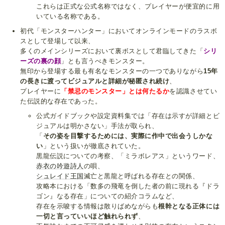
これらは正式な公式名称ではなく、プレイヤーが便宜的に用
いている名称である。
初代「モンスターハンター」においてオンラインモードのラスボ
スとして登場して以来、
多くのメインシリーズにおいて裏ボスとして君臨してきた「
シリ
ーズの裏の顔
」とも言うべきモンスター。
無印から登場する最も有名なモンスターの一つでありながら
15年
の長きに渡ってビジュアルと詳細が秘匿され続け
、
プレイヤーに
「禁忌のモンスター」とは何たるか
を認識させてい
た伝説的な存在であった。
公式ガイドブックや設定資料集では「存在は示すが詳細とビ
ジュアルは明かさない」手法が取られ、
「
その姿を目撃するためには、実際に作中で出会うしかな
い
」という扱いが徹底されていた。
黒龍伝説についての考察、「ミラボレアス」というワード、
赤衣の吟遊詩人
の唄、
シュレイド王国
滅亡と黒龍と呼ばれる存在との関係、
攻略本における「数多の飛竜を倒した者の前に現れる『ドラ
ゴン』なる存在」についての紹介コラムなど、
存在を示唆する情報は散りばめながらも
根幹となる正体には
一切と言っていいほど触れられず
、