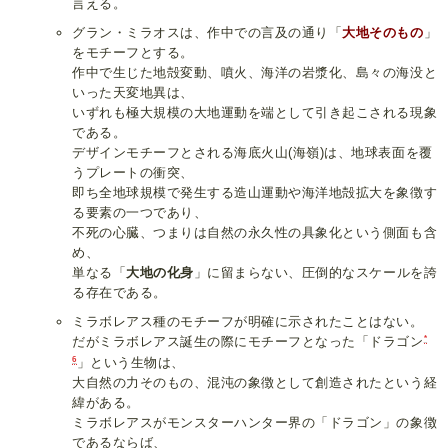
言える。
グラン・ミラオスは、作中での言及の通り「
大地そのもの
」
をモチーフとする。
作中で生じた地殻変動、噴火、海洋の岩漿化、島々の海没と
いった天変地異は、
いずれも極大規模の大地運動を端として引き起こされる現象
である。
デザインモチーフとされる海底火山(海嶺)は、地球表面を覆
うプレートの衝突、
即ち全地球規模で発生する造山運動や海洋地殻拡大を象徴す
る要素の一つであり、
不死の心臓、つまりは自然の永久性の具象化という側面も含
め、
単なる「
大地の化身
」に留まらない、圧倒的なスケールを誇
る存在である。
ミラボレアス種のモチーフが明確に示されたことはない。
*
だがミラボレアス誕生の際にモチーフとなった「ドラゴン
6
」という生物は、
大自然の力そのもの、混沌の象徴として創造されたという経
緯がある。
ミラボレアスがモンスターハンター界の「ドラゴン」の象徴
であるならば、