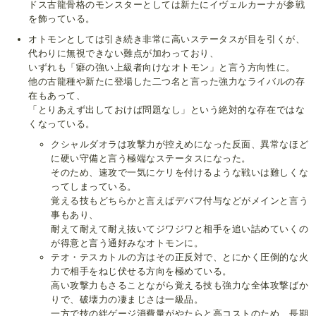
ドス古龍骨格のモンスターとしては新たにイヴェルカーナが参戦
を飾っている。
オトモンとしては引き続き非常に高いステータスが目を引くが、
代わりに無視できない難点が加わっており、
いずれも「癖の強い上級者向けなオトモン」と言う方向性に。
他の古龍種や新たに登場した二つ名と言った強力なライバルの存
在もあって、
「とりあえず出しておけば問題なし」という絶対的な存在ではな
くなっている。
クシャルダオラは攻撃力が控えめになった反面、異常なほど
に硬い守備と言う極端なステータスになった。
そのため、速攻で一気にケリを付けるような戦いは難しくな
ってしまっている。
覚える技もどちらかと言えばデバフ付与などがメインと言う
事もあり、
耐えて耐えて耐え抜いてジワジワと相手を追い詰めていくの
が得意と言う通好みなオトモンに。
テオ・テスカトルの方はその正反対で、とにかく圧倒的な火
力で相手をねじ伏せる方向を極めている。
高い攻撃力もさることながら覚える技も強力な全体攻撃ばか
りで、破壊力の凄まじさは一級品。
一方で技の絆ゲージ消費量がやたらと高コストのため、長期