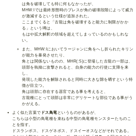
は角を破壊しても特に何もなかったが、
MHW:Iでは最終形態時のブレスが角の破壊段階によって威力
が激減するという仕様が追加された。
ここまでくると「古龍は角を破壊すると能力に制限がかか
る」という噂は、
もはや拡大解釈の領域を超えてしまっているのかもしれな
い。
また、MHW:Iにおいてラージャンに角をへし折られたキリン
が能力を暴発させたり、
角とは関係ないものの、MHR(:S)に登場した古龍の一部は、
頭部を執拗に攻撃されると、自身の能力の行使に支障を来
し、
発現した能力を解除されると同時に大きな隙を晒すという特
徴が目立つ。
角は頭部に存在する器官である事を考えると、
古龍種にとって頭部は非常にデリケートな部位である事がう
かがえる。
よく似た言葉で
ドス鳥竜
というものがあるが、
こちらは小型の鳥竜種を束ねる中型の鳥竜種モンスターたちのこ
とを指す。
ドスランポス、ドスゲネポス、ドスイーオスなどがそれである。