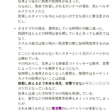
従来より遥かに粉塵の危険性が高まった。
ちなみに、龍炎で矢返しされるガンナーの場合、高レベルギ
ルドクエストだと
尻尾しかダメージを与えられないので立ち回りに要注意され
たし。
オオナズチの場合、透明化している時間が大幅に減った。
戦闘中ほとんどの時間は姿を晒していると言っても過言では
なく、
ステルス能力は怒り時の一部攻撃の際に短時間使用するのみ
で、
どこにいるかわからないモンスターという元のイメージから
は離れている。
その代わりに、従来よりも俊敏且つトリッキーな動作、攻撃
によってハンターを翻弄するようになり、
短時間しか使用されなくなった擬態も、擬態中はターゲット
カメラの効果がないことは勿論、
移動し終えるまで本体を発見、攻撃できない
事実上の完全消
滅状態
となっているなど、
従来とは違った方向性でその性能を発揮している。
また、疲労などの特殊状態異常効果もオミットされてしまっ
たが、
それを補うかのように
毒攻撃
のレパートリーが多彩となっ