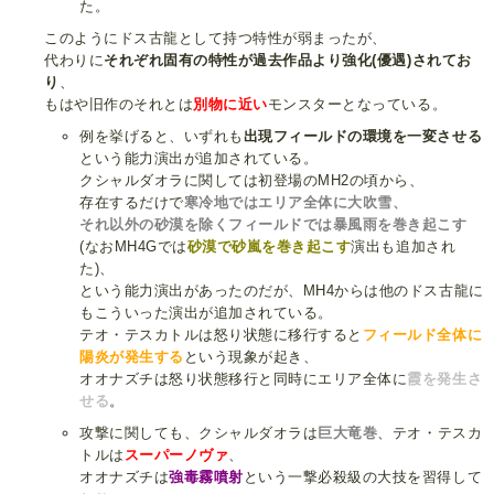
た。
このようにドス古龍として持つ特性が弱まったが、
代わりに
それぞれ固有の特性が過去作品より強化(優遇)されてお
り
、
もはや旧作のそれとは
別物に近い
モンスターとなっている。
例を挙げると、いずれも
出現フィールドの環境を一変させる
という能力演出が追加されている。
クシャルダオラに関しては初登場のMH2の頃から、
存在するだけで
寒冷地ではエリア全体に大吹雪、
それ以外の砂漠を除くフィールドでは暴風雨を巻き起こす
(なおMH4Gでは
砂漠で砂嵐を巻き起こす
演出も追加され
た)、
という能力演出があったのだが、MH4からは他のドス古龍に
もこういった演出が追加されている。
テオ・テスカトルは怒り状態に移行すると
フィールド全体に
陽炎が発生する
という現象が起き、
オオナズチは怒り状態移行と同時にエリア全体に
霞を発生さ
せる
。
攻撃に関しても、クシャルダオラは
巨大竜巻
、テオ・テスカ
トルは
スーパーノヴァ
、
オオナズチは
強毒霧噴射
という一撃必殺級の大技を習得して