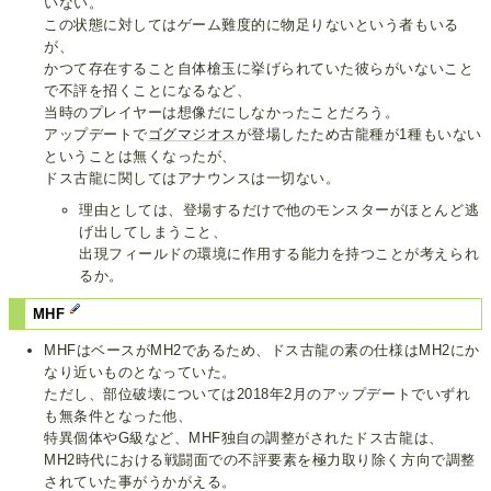
いない。
この状態に対してはゲーム難度的に物足りないという者もいる
が、
かつて存在すること自体槍玉に挙げられていた彼らがいないこと
で不評を招くことになるなど、
当時のプレイヤーは想像だにしなかったことだろう。
アップデートで
ゴグマジオス
が登場したため古龍種が1種もいない
ということは無くなったが、
ドス古龍に関してはアナウンスは一切ない。
理由としては、登場するだけで他のモンスターがほとんど逃
げ出してしまうこと、
出現フィールドの環境に作用する能力を持つことが考えられ
るか。
MHF
MHFはベースがMH2であるため、ドス古龍の素の仕様はMH2にか
なり近いものとなっていた。
ただし、部位破壊については2018年2月のアップデートでいずれ
も無条件となった他、
特異個体やG級など、MHF独自の調整がされたドス古龍は、
MH2時代における戦闘面での不評要素を極力取り除く方向で調整
されていた事がうかがえる。