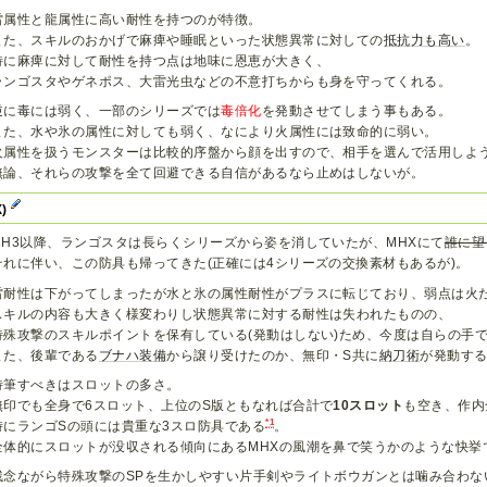
雷属性と龍属性に高い耐性を持つのが特徴。
また、スキルのおかげで麻痺や睡眠といった状態異常に対しての
抵抗力も高い
。
特に麻痺に対して耐性を持つ点は地味に恩恵が大きく、
ランゴスタやゲネポス、大雷光虫などの不意打ちからも身を守ってくれる。
逆に毒には弱く、一部のシリーズでは
毒倍化
を発動させてしまう事もある。
また、水や氷の属性に対しても弱く、なにより火属性には致命的に弱い。
火属性を扱うモンスターは比較的序盤から顔を出すので、相手を選んで活用しよ
無論、それらの攻撃を全て回避できる自信があるなら止めはしないが。
X)
MH3以降、ランゴスタは長らくシリーズから姿を消していたが、MHXにて
誰に望
それに伴い、この防具も帰ってきた(正確には4シリーズの交換素材もあるが)。
雷耐性は下がってしまったが水と氷の属性耐性がプラスに転じており、弱点は火
スキルの内容も大きく様変わりし状態異常に対する耐性は失われたものの、
特殊攻撃のスキルポイントを保有している(発動はしない)ため、今度は自らの手
また、後輩である
ブナハ装備
から譲り受けたのか、無印・S共に
納刀術
が発動す
特筆すべきはスロットの多さ。
無印でも全身で6スロット、上位のS版ともなれば合計で
10スロット
も空き、作内
*1
特にランゴSの頭には貴重な3スロ防具である
。
全体的にスロットが没収される傾向にあるMHXの風潮を鼻で笑うかのような快挙
残念ながら特殊攻撃のSPを生かしやすい片手剣やライトボウガンとは噛み合わな