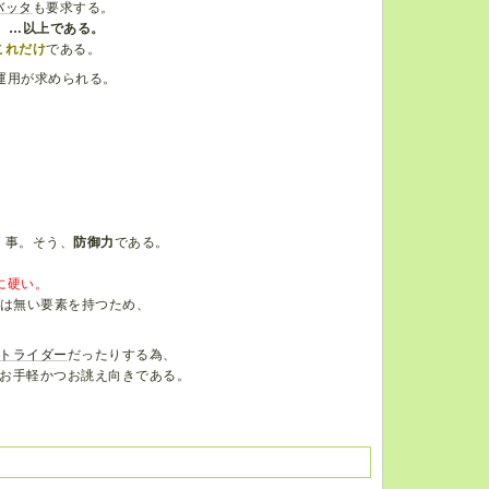
バッタ
も要求する。
。
…以上である。
これだけ
である。
運用が求められる。
」事。そう、
防御力
である。
に硬い。
には無い要素を持つため、
。
トライダー
だったりする為、
お手軽かつお誂え向きである。