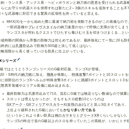
大剣・ランス系・アックス系・ヘビィボウガンと納刀術の恩恵を受けられる武器
さらにお守りや武器スロを併用すれば新たに2～3個のスキルを追加することも不
様々な武器種に対応できる驚異の拡張性を誇っていると言える。
MHX(X)を一から始めた際に最速で納刀術を発動できるのがこの装備なので
一部武器種や
ブレイヴスタイル
の納刀速度のせいで狩猟に支障が出てしまう
ランゴスタが狩れるクエストでひたすら毒けむり玉を叩きつけまくる…とい
作成時期の関係から序盤の防御力は控えめであるが、最終強化にて一気に20も防
最終的には
爪護符
込みで防御力500超と決して低くはない。
攻略段階から長く使っていける防具に仕上がっている。
Xシリーズ
G級ではとうとうランゴシリーズのG級対応版、ランゴXが登場。
無印・S時代の
納刀術
に加え、
飛燕
が発動し、
特殊攻撃
7ポイントと10スロット
特に頭部位のランゴXヘルムが特殊攻撃3ポイントに跳躍3ポイントとスロット3
状態異常装備やエリアル装備に組み込まれる。
最終防御力は爪護符込みで710。流石にG級では物足りない数値なので慎重
スロットは増えなかったが、そもそもスロ総数10というのは
GXアーク・GXフィリア
や
スカラーX(女性のみ)
などと並ぶ3位タイであり、
上位より緩和されたG級においても
かなり多い方である
(というかこれより多い防具は
例のカマキリ
と
グリードXR
くらいしかない)
ランゴSの時点で並のG級以上のスロを持っていたこの系統が、いかにトチ