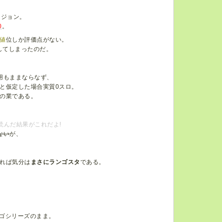
ージョン。
0
。
値
位しか評価点がない。
してしまったのだ。
用もままならなず、
と仮定した場合実質0スロ。
の業である。
読んだ結果がこれだよ!
ない
が、
れば気分は
まさにランゴスタ
である。
ゴシリーズのまま。