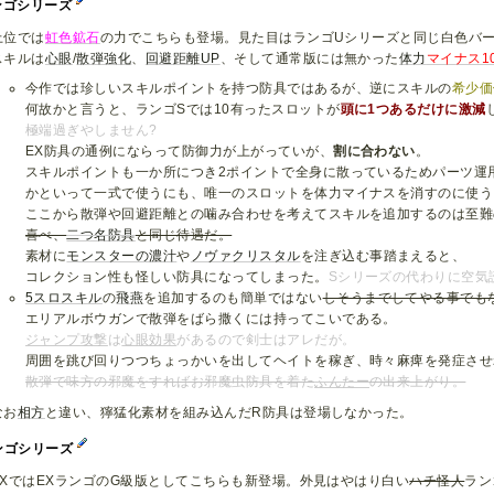
ンゴシリーズ
上位では
虹色鉱石
の力でこちらも登場。見た目はランゴUシリーズと同じ白色バ
スキルは
心眼
/
散弾強化
、
回避距離UP
、そして通常版には無かった
体力
マイナス1
今作では珍しいスキルポイントを持つ防具ではあるが、逆にスキルの
希少価
何故かと言うと、ランゴSでは10有ったスロットが
頭に1つあるだけに激減
極端過ぎやしません?
EX防具の通例にならって防御力が上がっていが、
割に合わない
。
スキルポイントも一か所につき2ポイントで全身に散っているためパーツ運
かといって一式で使うにも、唯一のスロットを体力マイナスを消すのに使う
ここから散弾や回避距離との噛み合わせを考えてスキルを追加するのは至難
喜べ、
二つ名防具
と同じ待遇だ。
素材に
モンスターの濃汁
や
ノヴァクリスタル
を注ぎ込む事踏まえると、
コレクション性も怪しい防具になってしまった。
Sシリーズの代わりに空気
5スロスキル
の
飛燕
を追加するのも簡単ではない
しそうまでしてやる事でも
エリアルボウガンで散弾をばら撒くには持ってこいである。
ジャンプ攻撃
は
心眼効果
があるので剣士はアレだが。
周囲を跳び回りつつちょっかいを出してヘイトを稼ぎ、時々麻痺を発症させ
散弾で味方の邪魔をすればお邪魔虫防具を着た
ふんたー
の出来上がり。
なお
相方
と違い、獰猛化素材を組み込んだR防具は登場しなかった。
ンゴシリーズ
XXではEXランゴのG級版としてこちらも新登場。外見はやはり白い
ハチ怪人
ラン