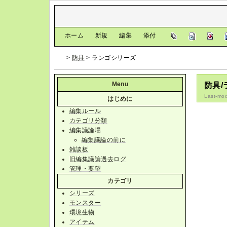
[
ホーム
|
新規
|
編集
|
添付
]
>
防具
> ランゴシリーズ
Menu
防具
Last-mod
はじめに
編集ルール
カテゴリ分類
編集議論場
編集議論の前に
雑談板
旧編集議論過去ログ
管理・要望
カテゴリ
シリーズ
モンスター
環境生物
アイテム