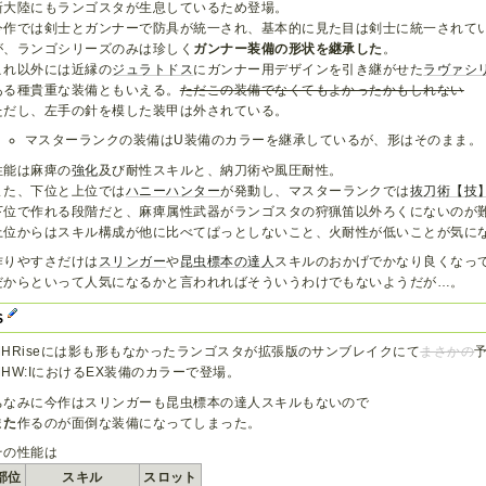
新大陸にもランゴスタが生息しているため登場。
今作では剣士とガンナーで防具が統一され、基本的に見た目は剣士に統一されて
が、ランゴシリーズのみは珍しく
ガンナー装備の形状を継承した
。
これ以外には近縁の
ジュラトドス
にガンナー用デザインを引き継がせた
ラヴァシ
ある種貴重な装備ともいえる。
ただこの装備でなくてもよかったかもしれない
ただし、左手の針を模した装甲は外されている。
マスターランクの装備はU装備のカラーを継承しているが、形はそのまま。
性能は麻痺の
強化
及び耐性スキルと、納刀術や風圧耐性。
また、下位と上位では
ハニーハンター
が発動し、マスターランクでは
抜刀術【技
下位で作れる段階だと、麻痺属性武器がランゴスタの狩猟笛以外ろくにないのが
上位からはスキル構成が他に比べてぱっとしないこと、火耐性が低いことが気に
作りやすさだけは
スリンガー
や
昆虫標本の達人
スキルのおかげでかなり良くなっ
だからといって人気になるかと言われればそういうわけでもないようだが…。
S
MHRiseには影も形もなかったランゴスタが拡張版のサンブレイクにて
まさかの
MHW:IにおけるEX装備のカラーで登場。
ちなみに今作はスリンガーも昆虫標本の達人スキルもないので
また
作るのが面倒な装備になってしまった。
その性能は
部位
スキル
スロット