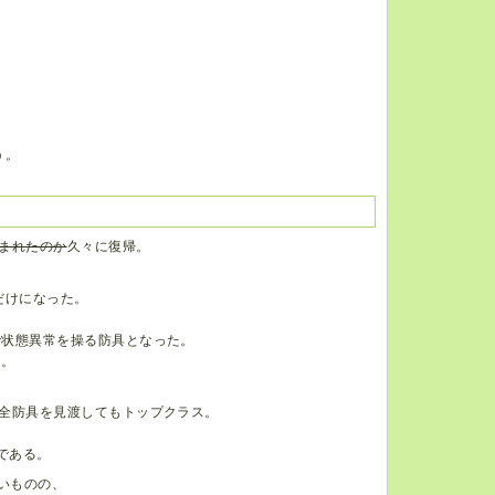
う。
まれたのか
久々に復帰。
だけになった。
で状態異常を操る防具となった。
る。
全防具を見渡してもトップクラス。
である。
いものの、