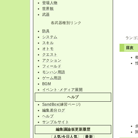
登場人物
世界観
武器
各武器種別リンク
防具
システム
ランゴ
スキル
目次
オトモ
クエスト
アクション
フィールド
モンハン用語
ゲーム用語
BGM
イベント･メディア展開
ヘルプ
SandBox
(練習ページ)
編集差分ログ
ヘルプ
サンプルサイト
編集議論板更新履歴
〔
人気
/
今日人気
〕〔
最新
〕