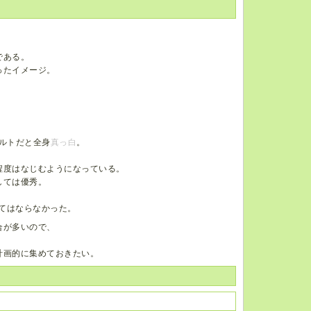
。
である。
ったイメージ。
ルトだと全身
真っ白
。
程度はなじむようになっている。
しては優秀。
くてはならなかった。
合が多いので、
計画的に集めておきたい。