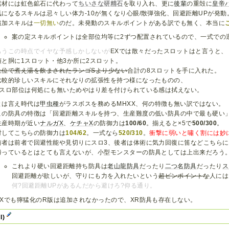
素材には虹色鉱石に代わって
ちいさな研精石
を取り入れ、更に
後輩
の重殻に
皇帝
気になるスキルは忌々しい体力-10が無くなり心眼/散弾強化、回避距離UPが発動
追加スキルは
一切無い
のだ。未発動のスキルポイントがある訳でも無く、本当に
案の定スキルポイントは全部位均等に2ずつ配置されているので、一式での
もうこの時点でイヤな予感しかしないが
EXでは散々だったスロットはと言うと、
頭と胴に1スロット・他3か所に2スロット。
上位で煮え湯を飲まされたランゴSより少ない
合計の8スロットを手に入れた。
比較的珍しいスキルにそれなりの拡張性を持つ様になったものの、
3スロ部位は何処にも無いためやはり差を付けられている感は拭えない。
とは言え時代は
甲虫種
がラスボスを務めるMHXX、何の特徴も無い訳ではない。
この防具の特徴は「回避距離スキルを持つ、生産難度の低い防具の中で最も硬い
生産時期が近い
ナルガX
、
ケチャX
の防御力は
100/60
。揃えると×5で
500/300
。
対してこちらの防御力は
104/62
。一式なら
520/310
。
衝撃に弱いと嘯く割には妙
前者は前者で回避性能や見切りにスロ3、後者は体術に気力回復に笛などこちら
勝っているとはとても言えないが、小型モンスターの防具としては上出来だろう
これより硬い回避距離持ち防具は
老山龍防具
だったり
二つ名
防具
だったり
ス
回避距離が欲しいが、守りにも力を入れたいという
超ピンポイントな
人には
何?回避距離UPがあるんだから避けろ?仰る通り。
XXでも獰猛化のR版は追加されなかったので、XR防具も存在しない。
I)