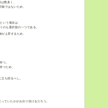
種は数多く、
可能ではないため、
、
という場合は
うのも選択肢の一つである。
御が上昇するため、
を持つ。
を持つため、
に立ち回るべし。
。
狂っていたかがお分り頂けるだろう。