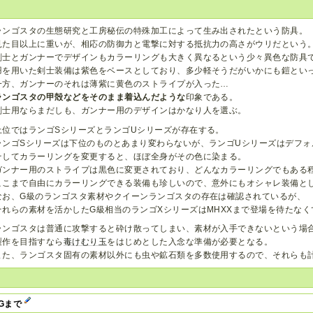
ランゴスタの生態研究と工房秘伝の特殊加工によって生み出されたという防具。
見た目以上に重いが、相応の防御力と電撃に対する抵抗力の高さがウリだという
剣士とガンナーでデザインもカラーリングも大きく異なるという少々異色な防具
羽を用いた剣士装備は紫色をベースとしており、多少軽そうだがいかにも鎧とい
一方、ガンナーのそれは薄紫に黄色のストライプが入った…
ランゴスタの甲殻などをそのまま着込んだような
印象である。
剣士用ならまだしも、ガンナー用のデザインはかなり人を選ぶ。
上位ではランゴSシリーズとランゴUシリーズが存在する。
ランゴSシリーズは下位のものとあまり変わらないが、ランゴUシリーズはデフォ
そしてカラーリングを変更すると、ほぼ全身がその色に染まる。
ガンナー用のストライプは黒色に変更されており、どんなカラーリングでもある
ここまで自由にカラーリングできる装備も珍しいので、意外にもオシャレ装備と
なお、G級のランゴスタ素材やクイーンランゴスタの存在は確認されているが、
それらの素材を活かしたG級相当のランゴXシリーズはMHXXまで登場を待たな
ランゴスタは普通に攻撃すると砕け散ってしまい、素材が入手できないという場
製作を目指すなら
毒けむり玉
をはじめとした入念な準備が必要となる。
また、ランゴスタ固有の素材以外にも虫や鉱石類を多数使用するので、それらも
2Gまで