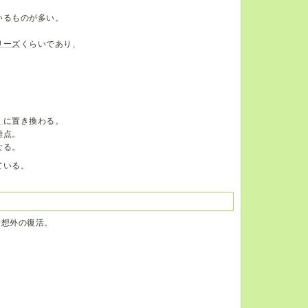
いるものが多い。
リーズ
くらいであり、
】
に置き換わる。
難点。
なる。
ている。
予想外の復活。