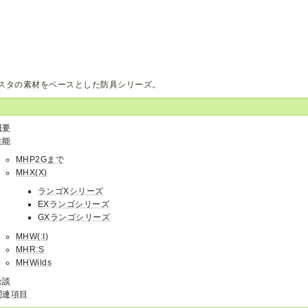
スタの素材をベースとした防具シリーズ。
概要
性能
MHP2Gまで
MHX(X)
ランゴXシリーズ
EXランゴシリーズ
GXランゴシリーズ
MHW(:I)
MHR:S
MHWilds
余談
関連項目