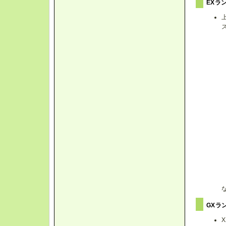
EXラ
GXラ