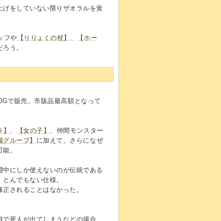
上げをしていない限りザオラルを覚
ッフや
【りりょくの杖】
、
【ホー
だろう。
000Gで販売。市販品最高額となって
ラ】
、
【女の子】
、仲間モンスター
備グループ】
に加えて、さらになぜ
可能。
闘中にしか使えないのが伝統である
、とんでもない仕様。
修正されることはなかった。
戦で死人が出てしまうなどの場合、