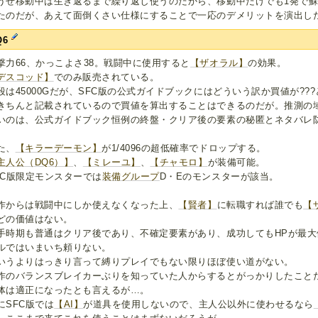
うせ移動中は生き返るまで繰り返し使うのだから、移動中だけでも1発で
たのだが、あえて面倒くさい仕様にすることで一応のデメリットを演出し
Q6
撃力66、かっこよさ38。戦闘中に使用すると
【ザオラル】
の効果。
デスコッド】
でのみ販売されている。
段は45000Gだが、SFC版の公式ガイドブックにはどういう訳か買値が???
きちんと記載されているので買値を算出することはできるのだが。推測の
いのは、公式ガイドブック恒例の終盤・クリア後の要素の秘匿とネタバレ
た、
【キラーデーモン】
が1/4096の超低確率でドロップする。
主人公（DQ6）】
、
【ミレーユ】
、
【チャモロ】
が装備可能。
FC版限定モンスターでは
装備グループ
D・Eのモンスターが該当。
作からは戦闘中にしか使えなくなった上、
【賢者】
に転職すれば誰でも
【
どの価値はない。
手時期も普通はクリア後であり、不確定要素があり、成功してもHPが最
ルではいまいち頼りない。
いうよりはっきり言って縛りプレイでもない限りほぼ使い道がない。
作のバランスブレイカーぶりを知っていた人からするとがっかりしたこと
体は適正になったとも言えるが…。
にSFC版では
【AI】
が道具を使用しないので、主人公以外に使わせるなら