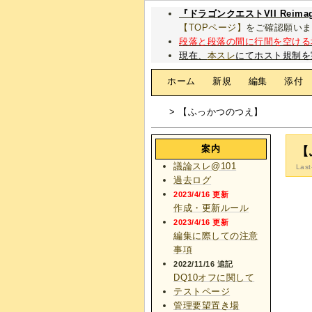
『ドラゴンクエストVII Rei
【TOPページ】
をご確認願いま
段落と段落の間に行間を空ける
現在、
本スレ
にてホスト規制を
[
ホーム
|
新規
|
編集
|
添付
> 【ふっかつのつえ】
案内
【
議論スレ@101
Last
過去ログ
2023/4/16 更新
作成・更新ルール
2023/4/16 更新
編集に際しての注意
事項
2022/11/16 追記
DQ10オフに関して
テストページ
管理要望置き場