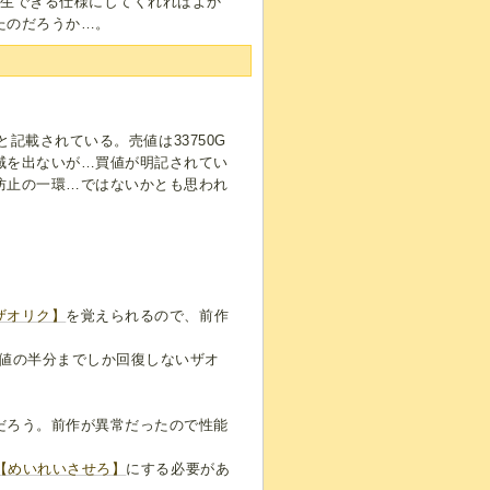
蘇生できる仕様にしてくれればよか
たのだろうか…。
と記載されている。売値は33750G
域を出ないが…買値が明記されてい
防止の一環…ではないかとも思われ
ザオリク】
を覚えられるので、前作
大値の半分までしか回復しないザオ
だろう。前作が異常だったので性能
【めいれいさせろ】
にする必要があ