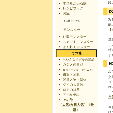
段
すれちがい石版
レシピブック
D
お宝
攻
その他アイテム
能
【
モンスター
仲間モンスター
武
スカウトモンスター
し
はぐれモンスター
特
その他
ま
ちいさなメダルの景品
H
カジノの景品
裏技・バグ技・テクニック
表
俗称・通称
交
関連人物・団体
コ
ダイの大冒険
れ
ロトの紋章
こ
アベル伝説
所
その他
〔
人気
/
今日人気
〕〔
最
今
新
〕
は