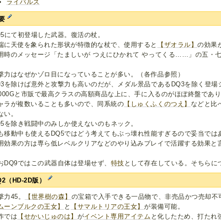
ライバルズ
要
Q5にて初登場した武器。復活の杖。
端に天使を象られた形状が特徴的な杖で、使用すると
【ザオラル】
の効果
用時のメッセージ「たましいが つえにひかれて やってくる……」の五・
撃力はなぜかゾロ目になっていることが多い。（各作品参照）
Q3を除けば意外と攻撃力も高いのだが、メダル景品であるDQ3を除く登
5000Gと市販で最高クラスの高額商品な上に、手に入るのがほぼ終盤であ
ャラが複数いることも多いので、同系統の
【しゅくふくのつえ】
などと比
ない。
Q5を除き戦闘中のみしか使えないのもネック。
も移動中も使えるDQ5ではどう考えてもぶっ壊れ性能すぎるので妥当では
用効果の方は専ら低レベルクリアなどのやり込みプレイで活躍する効果と
おDQ9ではこの武器自体は登場せず、
特技
として存在している。そちらに
Q2（HD-2D版）
撃力45。
【世界樹の森】
の宝箱で入手できる一品物で、非売品かつ売却不
ムーンブルクの王女】
と
【サマルトリアの王女】
が装備可能。
作では
【せかいじゅのは】
が
イベント専用アイテム
と化したため、打たれ