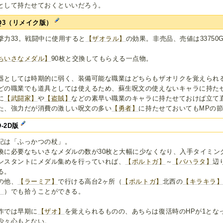
として持たせておくといいだろう。
Q3（リメイク版）
撃力33。戦闘中に使用すると
【ザオラル】
の効果。非売品、売値は33750
。
ちいさなメダル】
90枚と交換してもらえる一点物。
器としては時期的に弱く、装備可能な職業はどちらもザオリクを覚えられ
どの職業でも道具としては使えるため、蘇生呪文の使えないキャラに持た
に
【武闘家】
や
【盗賊】
などの素早い職業のキャラに持たせておけば立て
た、強力だが消費の激しい呪文の多い
【勇者】
に持たせておいてもMPの
D-2D版
記は「ふっかつの杖」。
換に必要なちいさなメダルの数が30枚と大幅に少なくなり、入手タイミン
ンスタントにメダル集めを行っていれば、
【ポルトガ】
～
【バハラタ】
辺
る。
の他、
【ラーミア】
で行ける高台2ヶ所（
【ポルトガ】
北西の
【キラキラ
】
）でも拾うことができる。
作では早期に
【ザオ】
を覚えられるものの、あちらは復活時のHPが1とな
少々心もとない。