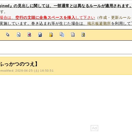
magined』の見出しに関しては、一部通常とは異なるルールが適用されます
す。
場合は、
空行の文頭に全角スペースを挿入
して下さい
（
作成・更新ルール
実施しています。巻き込まれ等が生じた場合は、
掲示板避難所
を利用して
]
ふっかつのつえ】
-modified: 2026-04-25 (土) 16:53:51