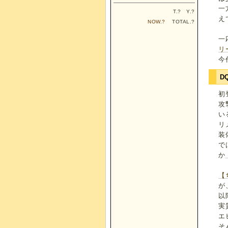
一
T.
?
Y.
?
え
NOW.
?
TOTAL.
?
一
リ
今
D
初
攻
い
リ
装
で
か
【
が
以
実
エ
そ