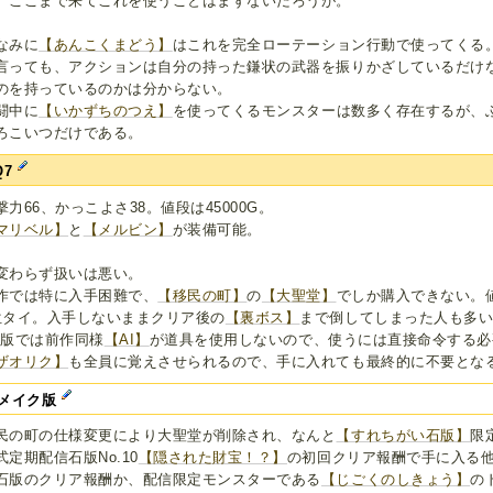
。ここまで来てこれを使うことはまずないだろうが。
なみに
【あんこくまどう】
はこれを完全ローテーション行動で使ってくる
言っても、アクションは自分の持った鎌状の武器を振りかざしているだけ
のを持っているのかは分からない。
闘中に
【いかずちのつえ】
を使ってくるモンスターは数多く存在するが、
ろこいつだけである。
Q7
撃力66、かっこよさ38。値段は45000G。
マリベル】
と
【メルビン】
が装備可能。
変わらず扱いは悪い。
作では特に入手困難で、
【移民の町】
の
【大聖堂】
でしか購入できない。
位タイ。入手しないままクリア後の
【裏ボス】
まで倒してしまった人も多
S版では前作同様
【AI】
が道具を使用しないので、使うには直接命令する必
ザオリク】
も全員に覚えさせられるので、手に入れても最終的に不要とな
メイク版
民の町の仕様変更により大聖堂が削除され、なんと
【すれちがい石版】
限
式定期配信石版No.10
【隠された財宝！？】
の初回クリア報酬で手に入る
石版のクリア報酬か、配信限定モンスターである
【じごくのしきょう】
の