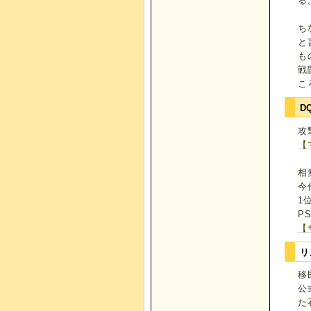
る
ち
と
も
戦
こ
D
攻
【
相
今
1
P
【
リ
移
公
た