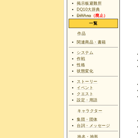
掲示板避難所
DQ10大辞典
DiffAna
（廃止）
一覧
作品
関連商品・書籍
システム
作戦
性格
状態変化
ストーリー
イベント
クエスト
設定・用語
キャラクター
集団・団体
台詞・メッセージ
地名・地形