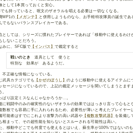
険として1本買っておくと安心。
本でも持っていると、呪文のザオラルを唱える必要は一切なくなる。
費MP1の
【メガンテ】
と併用しようものなら、お手軽特攻隊員の誕生であ
んでもないバランスブレイカーである。
点としては、シリーズに慣れたプレイヤーであれば「移動中に使えるわけ
もしないことだろう。
なみに、SFC版で
【インパス】
で鑑定すると
戦いのとき
道具として 使うと
特別な 効果が あるようだ。
、不正確な情報になっている。
じ武具カテゴリでも
【かぜのぼうし】
のように移動中に使えるアイテムに
ッセージになっているので、上記の鑑定メッセージを聞いてしまうとます
う。
っぱり設定ミスなんじゃなかろうか…。
盤に戦闘中のみの確実性のないザオラルの効果でははっきり言って心もと
複数枚でも容易に手に入れられるため、必要性が薄いと考えたプレイヤー
備可能者はすでにこれより攻撃力の高い武器や
【複数攻撃武器】
を装備し
も相まって、その超性能を知らないとスルーされる可能性は高い。
た、移動中どこでも何度でも使えるとはいえ、蘇生率が100%ではないの