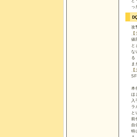
ど
っ
D
攻
【
値
と
な
る
ま
【
S
本
ほ
入
ラ
と
前
自
特