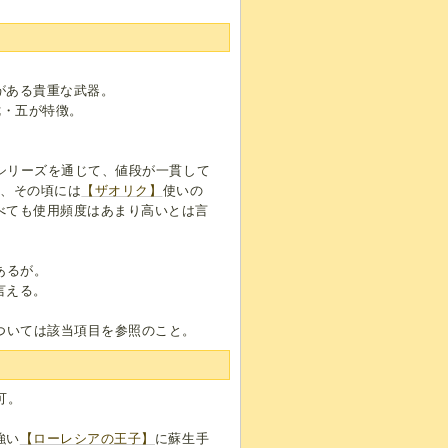
がある貴重な武器。
七・五が特徴。
場シリーズを通じて、値段が一貫して
り、その頃には
【ザオリク】
使いの
べても使用頻度はあまり高いとは言
あるが。
言える。
ついては該当項目を参照のこと。
可。
強い
【ローレシアの王子】
に蘇生手