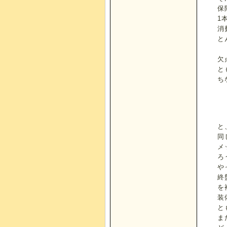
保
1
消
と
欠
と
ち
と
同
メ
ろ
や
終
を
装
と
ま