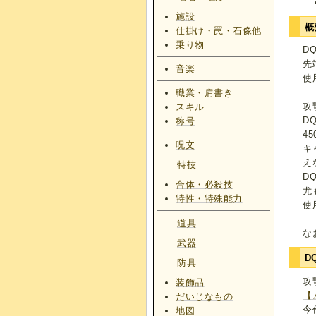
施設
概
仕掛け・罠・石像他
乗り物
D
先
音楽
使
職業・肩書き
攻
スキル
D
称号
4
呪文
キ
え
特技
D
合体・必殺技
尤
特性・特殊能力
使
道具
な
武器
D
防具
攻
装飾品
【
だいじなもの
今
地図