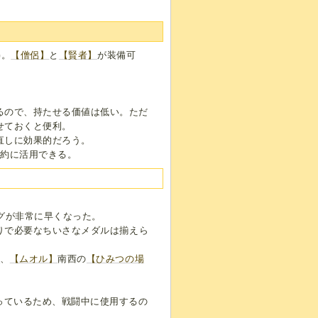
G。
【僧侶】
と
【賢者】
が装備可
るので、持たせる価値は低い。ただ
せておくと便利。
直しに効果的だろう。
節約に活用できる。
グが非常に早くなった。
りで必要なちいさなメダルは揃えら
】
、
【ムオル】
南西の
【ひみつの場
っているため、戦闘中に使用するの