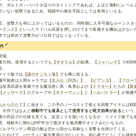
方、ポルトガ～バハラタ辺りのタイミングであれば、よほど過剰にレベル
ていない状態であるため、戦闘中の蘇生手段としては有用といえる。
応、攻撃力も40に上がってはいるものの、同時期に入手可能なルーンスタ
ーランス】
といったライバル武器を押しのけてまで装備する機会は少ない
作では初めて攻撃力がゾロ目ではなくなっている。
Q5
登場。
撃力66。使用するといつでも
【ザオラル】
の効果。
【ジャハンナ】
で45
る。
メイク版では
【謎のすごろく場】
でも稀に拾える。
備可能者は人間キャラでは
【主人公（DQ5）】
、
【ビアンカ】
、
【フロー
は杖系武器を装備できる魔法使い系・鳥系および
【ドラキー】
たちの
【装
【メッサーラ】
のグループや
【キラーマシン】
と
【ヘルバトラー】
が装備
ちからのたて】
に始まり、この手のノーコストで使える回復アイテムは戦
、今作ではなんと
移動中でも道具として使用すると呪文効果がある
という
降の作品での仕様を見ても、設定ミスを疑いたくなるが、リメイク版でも
質、移動中に限ればHP半分で復活する無消費ザオリクみたいなもの。
ビルマウンテン周辺の敵は空から陸から容赦なく攻撃を仕掛けてくる。
んなわけで、パーティに蘇生要員が少ないとか、初心者でどうしても雑魚