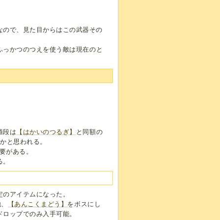
。
なので、見た目からはこの武器その
ふっかつのつえを使う敵は現在のと
値段は
【はかいのつるぎ】
と同額の
いかと思われる。
要がある。
る。
定のアイテムになった。
他、
【あんこくまどう】
をボスにし
ドロップでのみ入手可能。