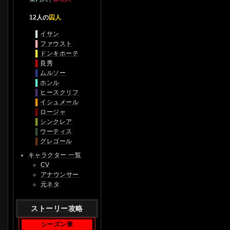
12人の
囚人
▌
イサン
▌
ファウスト
▌
ドンキホーテ
▌
良秀
▌
ムルソー
▌
ホンル
▌
ヒースクリフ
▌
イシュメール
▌
ロージャ
▌
シンクレア
▌
ウーティス
▌
グレゴール
キャラクター 一覧
CV
アナウンサー
元ネタ
ストーリー攻略
シーズン章