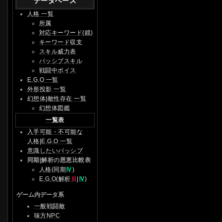
データベース
人格 一覧
所属
対応キーワード(鏡)
キーワード収支
スキル威力表
パッシブスキル
戦闘中ボイス
E.G.O 一覧
外形投影 一覧
幻想体|敵性存在 一覧
幻想体図鑑
一覧表
入手可能・不可能な
人格|E.G.O 一覧
意識したいパッシブ
同期|解析の恩恵比較表
人格(同期
Ⅳ
)
E.G.O(解析
Ⅲ
|
Ⅳ
)
ゲーム内データ系
一般戦闘敵
味方NPC