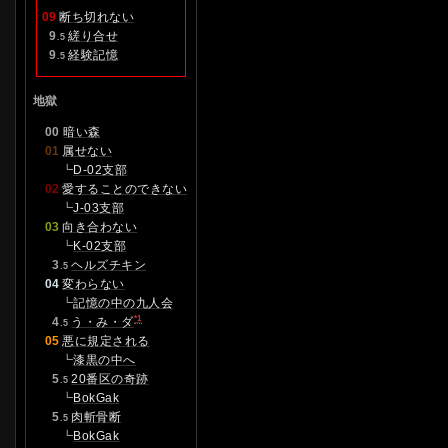
09
断ち切れない
0
9
縒り合せ
.5
0
9
経験記憶
.5
地獄
00
暗い森
01
属せない
┗
D-02支部
02
愛することのできない
┗
J-03支部
03
向き合わない
┗
K-02支部
0
3
ヘルズチキン
.5
04
変わらない
┗
記憶の中の九人会
*1
0
4
う・み・ダ
.5
05
悪に規定される
┗
漆黒の中へ
0
5
20番区の奇跡
.5
┗
BokGak
0
5
肉斬骨断
.5
┗
BokGak