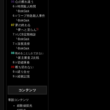
06
心の擦れ違う
0
6
時間殺人時間
.5
┗
BokGak
0
6
ワープ特急殺人事件
.5
┗
BokGak
07
夢の終わる
*1
┗
夢へと至らん
0
7
LCB定期検診
.5
┗
BokGak
0
7
深夜清掃
.5
┗
BokGak
08
眺めることしかできない
┗
家主審査 2次戦
0
8
切磋琢春
.5
09
断ち切れない
0
9
縒り合せ
.5
0
9
経験記憶
.5
コンテンツ
常設コンテンツ
経験値採光