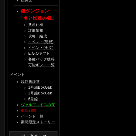
紐採光
鏡ダンジョン
｢名と蜘蛛の鏡｣
共通仕様
詳細情報
攻略・編成
イベント(簡易)
イベント(全文)
E.G.Oギフト
各種パック獲得
可能ギフト一覧
イベント
鏡屈折鉄道
1号線BokGak
2号線BokGak
6号線
ヴァルプルギスの夜
射影戦闘
イベント一覧
期間限定ストーリー