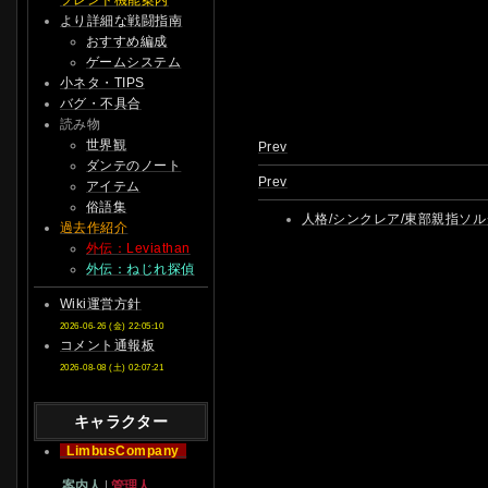
フレンド機能案内
より詳細な戦闘指南
おすすめ編成
ゲームシステム
小ネタ・TIPS
バグ・不具合
読み物
世界観
Prev
ダンテのノート
Prev
アイテム
俗語集
人格/シンクレア/東部親指ソルダ
過去作紹介
外伝：Leviathan
外伝：ねじれ探偵
Wiki運営方針
2026-06-26 (金) 22:05:10
コメント通報板
2026-08-08 (土) 02:07:21
キャラクター
LimbusCompany
案内人
|
管理人