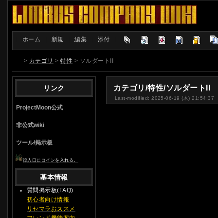
[
ホーム
|
新規
|
編集
|
添付
]
>
カテゴリ
>
特性
> ソルダートII
カテゴリ/特性/ソルダートII
リンク
Last-modified: 2025-06-19 (木) 21:54:37
ProjectMoon公式
非公式wiki
ツール/掲示板
投入口にコインを入れる。
基本情報
質問掲示板(FAQ)
初心者向け情報
リセマラおススメ