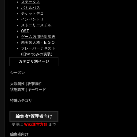
ステータス
バトルパス
チケットデコ
インベントリ
ストーリースチル
OST
ゲーム内用語対訳表
未実装人格・E.G.O
フレーバーテキスト
(旧verのみの実装)
カテゴリ別ページ
シーズン
大罪属性 | 攻撃属性
状態異常 | キーワード
特殊カテゴリ
編集者/管理者向け
要望は
Wiki運営方針
まで
編集者向け