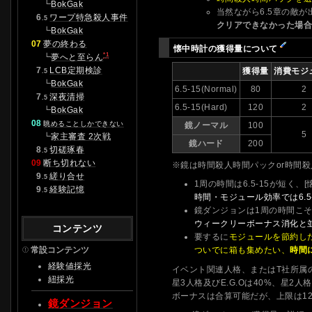
┗
BokGak
当然ながら6.5章の敵
0
6
ワープ特急殺人事件
.5
クリアできなかった場合
┗
BokGak
07
夢の終わる
懐中時計の獲得量について
*1
┗
夢へと至らん
0
7
LCB定期検診
獲得量
消費モジ
.5
┗
BokGak
6.5-15(Normal)
80
2
0
7
深夜清掃
.5
6.5-15(Hard)
120
2
┗
BokGak
08
眺めることしかできない
鏡ノーマル
100
5
┗
家主審査 2次戦
鏡ハード
200
0
8
切磋琢春
.5
09
断ち切れない
※鏡は時間殺人時間パックor時間殺
0
9
縒り合せ
.5
1周の時間は6.5-15が短く
0
9
経験記憶
.5
時間・モジュール効率では6.5
鏡ダンジョンは1周の時間こ
ウィークリーボーナス消化と
コンテンツ
要するに
モジュールを節約し
常設コンテンツ
ついでに箱も集めたい、
時間
経験値採光
イベント関連人格、またはT社所属
紐採光
星3人格及びE.G.Oは40%、星2
ボーナスは合算可能だが、上限は1
鏡ダンジョン