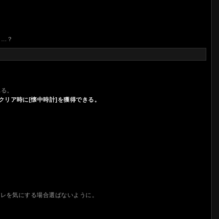
て…？
れる。
リア時に[懐中時計]を獲得できる。
バレを気にする場合選ばないように。