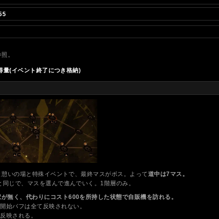
55
参照。
量(イベント終了につき格納)
機と憩いの場と特殊イベントで、最終マスがボス。よって
道中は7マス。
と同じで、マスを選んで進んでいく。1階層のみ。
択が無く、代わりにコスト600を所持した状態で自販機を訪れる。
た開始バフは全て反映されない。
が反映される。