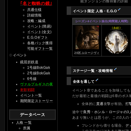
鏡ダンジョンの獲得量の詳細
｢名と蜘蛛の鏡｣
共通仕様
イベント限定 人格・E.G.O
詳細情報
攻略・編成
シーズン4イベント抽出(時間殺人時間)
イベント(簡易)
《永続》
イベント(全文)
E.G.Oギフト
各種パック獲得
可能ギフト一覧
20区ユロージヴィ
イベント
鏡屈折鉄道
1号線BokGak
ステージ一覧・攻略情報
2号線BokGak
6号線
全体を通して
ヴァルプルギスの夜
射影戦闘
イベント章であることを加味しても
イベント一覧
だが最初と最後の戦闘は6章のボス
期間限定ストーリー
全体的に
貫通
攻撃が有効。
打
途中で
良秀・ホンル・ロージャの3
データベース
あまり無いとは思うが、この3人の
人格 一覧
フレンドから借りる場合、
デ
所属
このステージはあまり敵が強