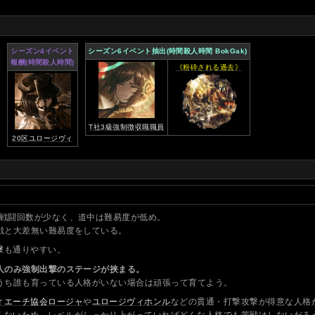
シーズン4イベント
シーズン6イベント抽出(時間殺人時間 BokGak)
報酬(時間殺人時間)
《粉砕される過去》
T社3級強制徴収職職員
20区ユロージヴィ
戦闘回数が少なく、道中は難易度が低め。
戦と大差無い難易度をしている。
撃
も通りやすい。
人のみ強制出撃のステージが挟まる。
うち誰も育っている人格がいない場合は頑張って育てよう。
ィエーチ協会ロージャ
や
ユロージヴィホンル
などの貫通・打撃攻撃が得意な人格
くないため、レベルがしっかり上がっていればどんな人格でも苦戦はしないだろ