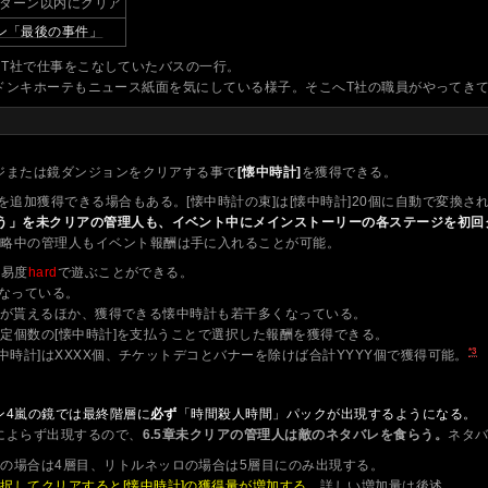
0ターン以内にクリア
ン「最後の事件」
T社で仕事をこなしていたバスの一行。
ドンキホーテもニュース紙面を気にしている様子。そこへT社の職員がやってき
ジまたは鏡ダンジョンをクリアする事で
[懐中時計]
を獲得できる。
を追加獲得できる場合もある。[懐中時計の束]は[懐中時計]20個に自動で変換さ
う」を未クリアの管理人も、イベント中にメインストーリーの各ステージを初回ク
攻略中の管理人もイベント報酬は手に入れることが可能。
難易度
hard
で遊ぶことができる。
となっている。
酬が貰えるほか、獲得できる懐中時計も若干多くなっている。
一定個数の[懐中時計]を支払うことで選択した報酬を獲得できる。
*3
中時計]はXXXX個、チケットデコとバナーを除けば合計YYYY個で獲得可能。
ン4嵐の鏡では最終階層に
必ず
「時間殺人時間」パックが出現するようになる。
によらず出現するので、
6.5章未クリアの管理人は敵のネタバレを食らう。
ネタ
の場合は4層目、リトルネッロの場合は5層目にのみ出現する。
択してクリアすると[懐中時計]の獲得量が増加する。
詳しい増加量は後述。