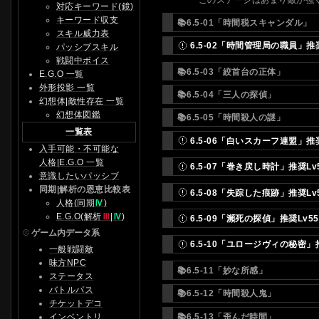
対応キーワード(鏡)
キーワード収支
📚6.5-01「時間税スキャンダル」
スキル威力表
6.5-02「時間管理局の職員」推奨
パッシブスキル
戦闘中ボイス
📚6.5-03「絞首台の正体」
E.G.O 一覧
外形投影 一覧
📚6.5-04「三人の探偵」
幻想体|敵性存在 一覧
幻想体図鑑
📚6.5-05「時間殺人の謎」
一覧表
6.5-06「白いスカーフ連盟」推奨
入手可能・不可能な
人格|E.G.O 一覧
6.5-07「巻き戻し時計」推奨Lv
意識したいパッシブ
同期|解析の恩恵比較表
6.5-08「失踪した痕跡」推奨Lv
人格(同期
Ⅳ
)
E.G.O(解析
Ⅲ
|
Ⅳ
)
6.5-09「瀕死の探偵」推奨Lv55
ゲーム内データ系
6.5-10「ユロージヴィの秘密」推
一般戦闘敵
味方NPC
📚6.5-11「妙な所感」
ステータス
バトルパス
📚6.5-12「時間殺人鬼」
チケットデコ
📚6.5-13「歪んだ時間」
インベントリ