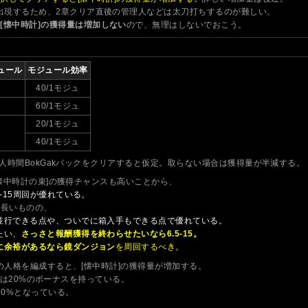
が出現するため、2章クリア直後の管理人などは太刀打ちするのが難しい。
[懐中時計]の獲得量は増加しない
ので、無理はしないでおこう。
ュール
モジュール効率
40/1モジュ
60/1モジュ
20/1モジュ
40/1モジュ
人時間BokGakパックをクリアすると仮定。取らない場合は獲得量が半減する。
、[懐中時計の束]の獲得チャンスも高いことから、
-15周回が優れている。
そ長いものの、
並行できる点や、ついでに箱入手もできる点で優れている。
たい、
さっさと報酬獲得を終わらせたいなら6.5-15。
に余裕があるなら鏡ダンジョン
を周回するべき。
の人格を編成すると、[懐中時計]の獲得量が増加する。
人格は20%のボーナスを持っている。
20%となっている。