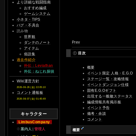
より詳細な戦闘指南
おすすめ編成
ゲームシステム
小ネタ・TIPS
バグ・不具合
読み物
世界観
Prev
ダンテのノート
アイテム
目次
俗語集
過去作紹介
外伝：Leviathan
概要
外伝：ねじれ探偵
イベント限定 人格・E.G.O
ステージ一覧・攻略情報
Wiki運営方針
イベントダンジョン仕様
2026-06-26 (金) 22:05:10
固有E.G.Oギフト
コメント通報板
出現する一般敵ステータス
2026-08-07 (金) 01:45:49
編成情報共有掲示板
イベント予告
備考・余談
キャラクター
コメント
LimbusCompany
案内人
|
管理人
概要