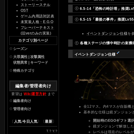
ストーリースチル
6.5-14「恐怖の時計塔」推奨Lv
OST
ゲーム内用語対訳表
6.5-15「最後の事件」推奨Lv55
未実装人格・E.G.O
フレーバーテキスト
(旧verのみの実装)
イベントダンジョン仕様
を
カテゴリ別ページ
各種ステージの懐中時計の束獲得
シーズン
イベントダンジョン仕様
大罪属性 | 攻撃属性
状態異常 | キーワード
特殊カテゴリ
編集者/管理者向け
要望は
Wiki運営方針
まで
編集者向け
全12マス。内4マスが自販
管理者向け
基本的な仕様は鏡ダンジョン
開始時のEGOギフト選
〔
人気
/
今日人気
〕〔
最新
〕
鏡ダンジョンで解放し
T.
?
Y.
?
レベルは現在のレベル