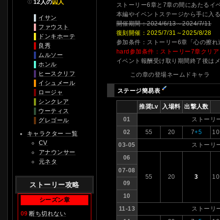
12人の
囚人
ストーリー6章と7章の間にあたるイベ
本編やイベントステージから手に入
▌
イサン
開催期間：2024/6/13～2024/7/11
▌
ファウスト
復刻開催：2025/7/31～2025/8/28
▌
ドンキホーテ
参加条件：ストーリー6章「心の擦れ
▌
良秀
hard参加条件：ストーリー7章クリア
▌
ムルソー
イベント報酬受け取り期間終了後は
▌
ホンル
▌
ヒースクリフ
この章の登場ネームドキャラ
▌
イシュメール
ステージ簡易表
▌
ロージャ
▌
シンクレア
推奨Lv
入場料
出撃人数
▌
ウーティス
01
ストーリ
▌
グレゴール
02
55
20
7
+5
1
キャラクター 一覧
CV
03-05
ストーリ
アナウンサー
06
元ネタ
07-08
55
20
3
1
09
ストーリー攻略
10
シーズン章
11-13
ストーリ
09
断ち切れない