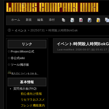
[
ホーム
|
新規
|
編集
|
添付
]
>
イベント
> 20250731 > 時間殺人時間BokGak
イベント/時間殺人時間BokG
リンク
Last-modified: 2026-08-07 (金) 05:41:17
ProjectMoon公式
非公式wiki
ツール/掲示板
投入口にコインを入れる。
基本情報
質問掲示板(FAQ)
初心者向け情報
リセマラおススメ
フレンド機能案内