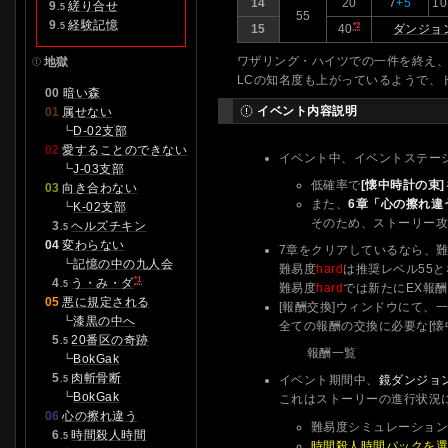
14
20
7
+5
1
0
9
縒り合せ
.5
55
0
9
経験記憶
*2
.5
15
40
ダンジョ
ワザリング・ハイツでの一件を終え、
地獄
LCの知名度も上がっているようで、
00
暗い森
イベント内容説明
01
属せない
┗
D-02支部
02
愛することのできない
イベント中、イベントステー
┗
J-03支部
低確率で
[懐中時計の束]
03
向き合わない
また、
6章「心の擦れ違
┗
K-02支部
そのため、ストーリー
0
3
ヘルズチキン
.5
04
変わらない
7章をクリアしているなら、
┗
記憶の中の九人会
難易度
hard
は推奨レベル55
*1
0
4
う・み・ダ
.5
難易度
hard
では新たにEX報
05
悪に規定される
[報酬交換]ウィンドウにて、
┗
漆黒の中へ
全ての報酬の交換に必要な[懐
0
5
20番区の奇跡
.5
報酬一覧
┗
BokGak
0
5
肉斬骨断
イベント期間中、
鏡ダンジョ
.5
┗
BokGak
これはストーリーの進行状況
06
心の擦れ違う
難易度シミュレーション
0
6
時間殺人時間
.5
時間殺人時間パックを選