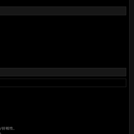
が好相性。
う。