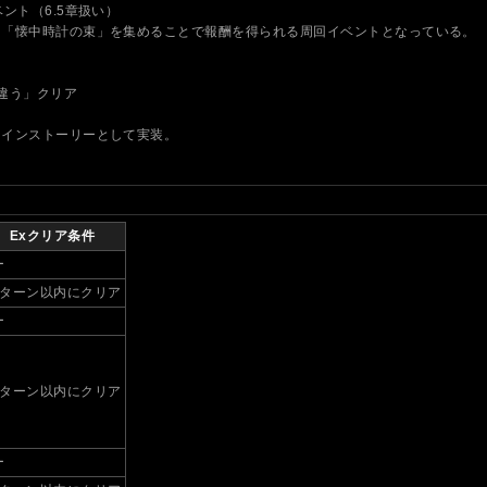
ント（6.5章扱い）
る「懐中時計の束」を集めることで報酬を得られる周回イベントとなっている。
違う」クリア
メインストーリーとして実装。
Exクリア条件
ー
0ターン以内にクリア
ー
0ターン以内にクリア
ー