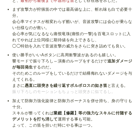
と、
最初から最後まで不器用な笛
として存在感を示した。
まず攻撃力が狩猟笛の中では最高値な上に、斬れ味も白で必要十
分。
会心率マイナスが相変わらず酷いが、音波攻撃には会心が乗らな
い仕様なのが救い。
会心率が気になるなら痛恨竜珠(痛恨の一撃)を百竜スロットに入
れてやれば上位同様に期待値を向上できるし、
◯◯特効を入れて音波攻撃の威力をさらに突き詰めても良い。
使い勝手がいいAボタンに高周衝撃波があるのも嬉しい。
響モードで振り下ろし⇔演奏のループをするだけで
追加ダメージ
が毎回発生
するのだ。
そのためこのループをしているだけで結構侮れないダメージを与
えてくれる。
まさに
愚直に頭突きを繰り返すボルボロスの如き笛
と言える。
振り下ろしのモーションもちょっと頭突きに似てるし。
加えて防御力強化旋律と防御力ボーナスを併せ持ち、身の守りも
十分。
スキルが整ってくれば
業鎧【修羅】
等の強力なスキルに付随する
デメリットを打ち消して
運用する事も可能。
よって、この笛を担いだ時にやる事は一つ。