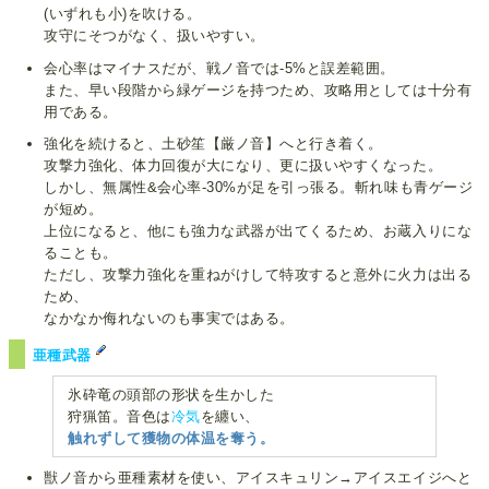
(いずれも小)を吹ける。
攻守にそつがなく、扱いやすい。
会心率はマイナスだが、戦ノ音では-5%と誤差範囲。
また、早い段階から緑ゲージを持つため、攻略用としては十分有
用である。
強化を続けると、土砂笙【厳ノ音】へと行き着く。
攻撃力強化、体力回復が大になり、更に扱いやすくなった。
しかし、無属性&会心率-30%が足を引っ張る。斬れ味も青ゲージ
が短め。
上位になると、他にも強力な武器が出てくるため、お蔵入りにな
ることも。
ただし、攻撃力強化を重ねがけして特攻すると意外に火力は出る
ため、
なかなか侮れないのも事実ではある。
亜種武器
氷砕竜の頭部の形状を生かした
狩猟笛。音色は
冷気
を纏い、
触れずして獲物の体温を奪う。
獣ノ音から亜種素材を使い、アイスキュリン→アイスエイジへと