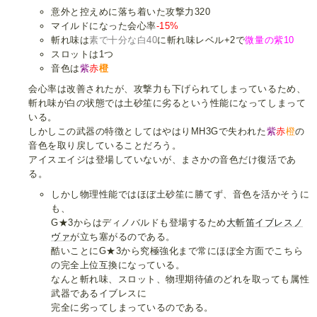
意外と控えめに落ち着いた攻撃力320
マイルドになった会心率
-15%
斬れ味は
素で十分な白40
に斬れ味レベル+2で
微量の紫10
スロットは1つ
音色は
紫
赤
橙
会心率は改善されたが、攻撃力も下げられてしまっているため、
斬れ味が白の状態では土砂笙に劣るという性能になってしまって
いる。
しかしこの武器の特徴としてはやはりMH3Gで失われた
紫
赤
橙
の
音色を取り戻していることだろう。
アイスエイジは登場していないが、まさかの音色だけ復活であ
る。
しかし物理性能ではほぼ土砂笙に勝てず、音色を活かそうに
も、
G★3からはディノバルドも登場するため
大斬笛イブレスノ
ヴァ
が立ち塞がるのである。
酷いことにG★3から究極強化まで常にほぼ全方面でこちら
の完全上位互換になっている。
なんと斬れ味、スロット、物理期待値のどれを取っても属性
武器であるイブレスに
完全に劣ってしまっているのである。