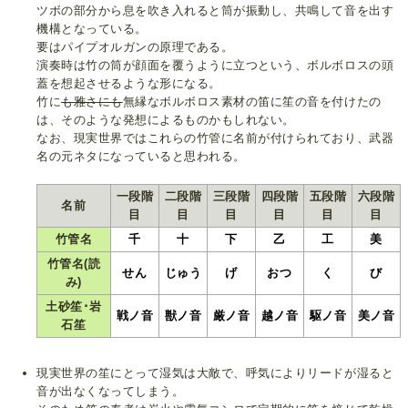
ツボの部分から息を吹き入れると筒が振動し、共鳴して音を出す
機構となっている。
要はパイプオルガンの原理である。
演奏時は竹の筒が顔面を覆うように立つという、ボルボロスの頭
蓋を想起させるような形になる。
竹に
も雅さにも
無縁なボルボロス素材の笛に笙の音を付けたの
は、そのような発想によるものかもしれない。
なお、現実世界ではこれらの竹管に名前が付けられており、武器
名の元ネタになっていると思われる。
一段階
二段階
三段階
四段階
五段階
六段階
名前
目
目
目
目
目
目
竹管名
千
十
下
乙
工
美
竹管名(読
せん
じゅう
げ
おつ
く
び
み)
土砂笙･岩
戦ノ音
獣ノ音
厳ノ音
越ノ音
駆ノ音
美ノ音
石笙
現実世界の笙にとって湿気は大敵で、呼気によりリードが湿ると
音が出なくなってしまう。