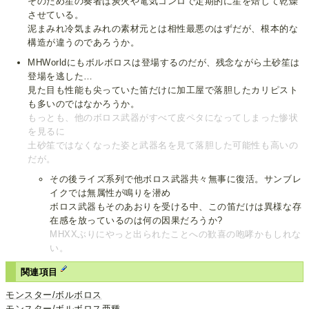
そのため笙の奏者は炭火や電気コンロで定期的に笙を焙じて乾燥
させている。
泥まみれ冷気まみれの素材元とは相性最悪のはずだが、根本的な
構造が違うのであろうか。
MHWorldにもボルボロスは登場するのだが、残念ながら土砂笙は
登場を逃した…
見た目も性能も尖っていた笛だけに加工屋で落胆したカリピスト
も多いのではなかろうか。
もっとも、他のボロス武器がすべて皮ペタになってしまった惨状
を見るに
土砂笙ではなくなった姿と武器名を見て落胆した可能性も高いの
だが。
その後ライズ系列で他ボロス武器共々無事に復活。サンブレ
イクでは無属性が鳴りを潜め
ボロス武器もそのあおりを受ける中、この笛だけは異様な存
在感を放っているのは何の因果だろうか?
MHXXぶりにやっと出られたことへの歓喜の咆哮かもしれな
い。
関連項目
モンスター/ボルボロス
モンスター/ボルボロス亜種