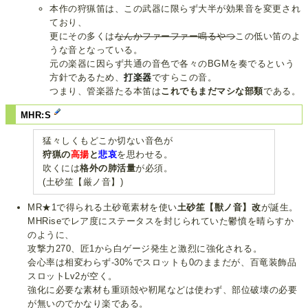
本作の狩猟笛は、この武器に限らず大半が効果音を変更され
ており、
更にその多くは
なんかファーファー鳴るやつ
この低い笛のよ
うな音となっている。
元の楽器に因らず共通の音色で各々のBGMを奏でるという
方針であるため、
打楽器
ですらこの音。
つまり、管楽器たる本笛は
これでもまだマシな部類
である。
MHR:S
猛々しくもどこか切ない音色が
狩猟の
高揚
と
悲哀
を思わせる。
吹くには
格外の肺活量
が必須。
(土砂笙【厳ノ音】)
MR★1で得られる土砂竜素材を使い
土砂笙【獣ノ音】改
が誕生。
MHRiseでレア度にステータスを封じられていた鬱憤を晴らすか
のように、
攻撃力270、匠1から白ゲージ発生と激烈に強化される。
会心率は相変わらず-30%でスロットも0のままだが、百竜装飾品
スロットLv2が空く。
強化に必要な素材も重頭殻や靭尾などは使わず、部位破壊の必要
が無いのでかなり楽である。