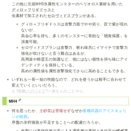
この他に元祖MH3氷属性モンスターのベリオロス素材を用いた
グィロ＝フリギドゥス
と
虫素材で加工された
セロヴィドスブラン
がある。
グィロ＝フリギドゥスは攻撃力面でやや劣り、匠で紫が現れ
ないが、
高会心率を持ち、多くのモンスターに有効な「聴覚保護」を
演奏可能。
セロヴィドスブランは攻撃力、斬れ味共にイマイチで攻撃力
強化が吹けないと言う難点はあるが、
高周波や精霊王の加護など、他にはない個性を持ち味にアイ
デンティティを保持している。
高めの属性値を属性攻撃強化でさらに高めることもできる。
いずれも一長一短の性能なので、どれを使うかは相手に合わせて
変えていくといいだろう。
え?覚醒
バグパイプ
?一体なんのことやら。
MH4
何を思ったか、
土砂笙は登場せず
なぜか
亜種武器のアイスキュリ
ンが続投
。
序盤の氷狩猟笛が不足することへの配慮だろうか。
作製には素材交換で手に入る通常種の素材と氷結晶や
ザボア