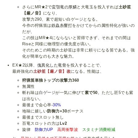
さらにMR★2で
蛮顎竜の厚鱗
と大竜玉を投入すれば
土砂笙
【厳ノ音】
になり、
攻撃力290、素で超短い白ゲージとなる。
今作の狩猟笛は
鉄蟲糸響打
をかけてからの属性特化が強いの
だが、
この技はMR★4にならないと習得できず、それまでの間は
Riseと同様に物理型の優先度が高い。
そのためこの時期の土砂笙は非常に頼りになる笛である。強
化が簡単なのも大きな魅力。
EX★2以降、
傀異化した竜骨
を投入することで、
最終強化の
土砂笙【厳ノ音】改
になる。性能は、
狩猟笛単独トップの攻撃力360
無属性
斬れ味は
白ゲージ
が一気に伸びて
素で50
。ただし匠5でも紫
は出ない。
最後まで会心率
-30%
地味に嬉しい
防御力+30
ボーナス
最後までスロット無し
百竜スロットの方は
Lv2
旋律
防御力UP
高周衝撃波
スタミナ消費軽減