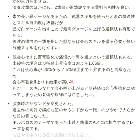
かの火力を出せる。
演奏攻撃のほかにも、2撃目が衝撃波である震打も相性が良い。
素で長い緑ゲージがあるため、
鈍器
スキルを使ったときの快適性
とスキル自由度は抜群だが、
匠で白ゲージを出すことで最高ダメージを上げる選択肢も有用で
ある。
後述の痛恨の一撃を用いた型ならば会心スキルを盛る必要が無い
分他スキルを付けやすい。
低会心ゆえに百竜強化で痛恨の一撃を選ぶという選択肢もある。
土砂笙の場合は期待値上昇倍率はおよそ1.06倍。
これは会心率が-30%から-7.5%程度まで上昇するのと同様なた
め、
*4
会心率強化IIよりも効果が高い
。
ただし、スキルなどで会心率が上がると期待値は会心率強化に劣
ってしまうため装備や旋律には注意したい。
演奏時のサウンドが変更された。
過去作の高貴で繊細な笙のサウンドから一転、のびやかで大らか
な笛の音になった。
ボルボロスのテーマであった
土砂と熱風
のAメロに相当するフレ
ーズを奏でる。
もはや元ネタたる笙の面影は欠片もない。