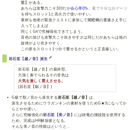
鶯】
がある。
あちらは攻撃力こそ320だが
会心率0%
、
素で十分な白ゲージ
を持ちスロット1と高火力で使いやすい。
素材も他者の緊急クエストに参加して
閣螳螂の香液
さえ手に
入ってしまえば
同じくG4で究極強化できてしまう。
音色の並びも攻撃大こそ吹きやすさは同じだがあちらは他の
旋律がより吹きやすく、
この差をスロット1つ分で覆せるかというと正直厳しい。
岩石笙【越ノ音】派生
岩石笙【越ノ音】の最終型。
力強く奏でられるその音色は
大気を激しく震えさせる。
(岩石笙【駆ノ音】)
G級で獣ノ音から派生する
岩石笙【越ノ音】
は、
派生させるためにウラガンキンの素材を使うためG★3になってか
らとやや遅い。
さらに究極強化の
岩石笙【美ノ音】
には
砕竜の弾頭殻
を使用する
ため、完成はHR解放後となる。
そんな美ノ音の性能はというと…