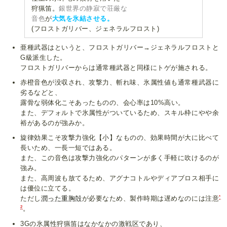
狩猟笛。
銀世界の静寂で荘厳な
音色
が
大気を氷結させる。
(フロストガリバー、ジェネラルフロスト)
亜種武器はというと、フロストガリバー→ジェネラルフロストと
G級派生した。
フロストガリバーからは通常種武器と同様にトゲが施される。
赤橙音色が没収され、攻撃力、斬れ味、氷属性値も通常種武器に
劣るなどと、
露骨な弱体化こそあったものの、会心率は10%高い。
また、デフォルトで氷属性がついているため、スキル枠にやや余
裕があるのが強みか。
旋律効果こそ攻撃力強化【小】なものの、効果時間が大に比べて
長いため、一長一短ではある。
また、この音色は攻撃力強化のパターンが多く手軽に吹けるのが
強み。
また、高周波も放てるため、アグナコトルやディアブロス相手に
は優位に立てる。
*
ただし
潤った重胸殻
が必要なため、製作時期は遅めなのには注意
2
。
3Gの氷属性狩猟笛はなかなかの激戦区であり、