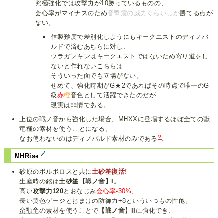
究極強化では攻撃力が10勝っているものの、
会心率がマイナスのため
音撃震
の威力ぐらいしか
勝てる点が
ない。
作製難度で差別化しようにもキークエストのディノバ
ルドで済むあちらに対し、
ウラガンキンはキークエストではないため寄り道をし
ないと作れないこちらは
そういった面でも立場がない。
せめて、強化時期がG★2であればその時点で唯一のG
級
赤
橙
音色として活躍できたのだが
現実は非情である。
上位の戦ノ音から強化した場合、MHXXに登場するほぼ全ての獣
竜種の素材を使うことになる。
*3
なお使わないのはディノバルド素材のみである
。
MHRise
砂原のボルボロスと共に
土砂笙復活!
生産時の銘は
土砂笙【戦ノ音】I
。
高い
攻撃力120
とおなじみ
会心率-30%
、
長い黄色ゲージとおまけの防御力+8といういつもの性能。
蛮顎竜
の素材を使うことで
【戦ノ音】II
に強化でき、