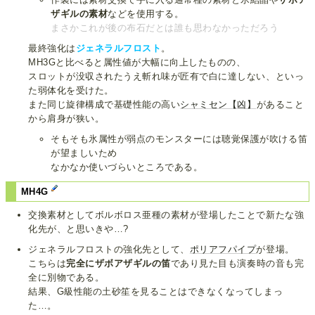
ザギルの素材
などを使用する。
まさかこれが後の布石だとは誰も思わなかっただろう
最終強化は
ジェネラルフロスト
。
MH3Gと比べると属性値が大幅に向上したものの、
スロットが没収されたうえ斬れ味が匠有で白に達しない、といっ
た弱体化を受けた。
また同じ旋律構成で基礎性能の高い
シャミセン【凶】
があること
から肩身が狭い。
そもそも氷属性が弱点のモンスターには聴覚保護が吹ける笛
が望ましいため
なかなか使いづらいところである。
MH4G
交換素材としてボルボロス亜種の素材が登場したことで新たな強
化先が、と思いきや…?
ジェネラルフロストの強化先として、
ポリアフパイプ
が登場。
こちらは
完全にザボアザギルの笛
であり見た目も演奏時の音も完
全に別物である。
結果、G級性能の土砂笙を見ることはできなくなってしまっ
た…。