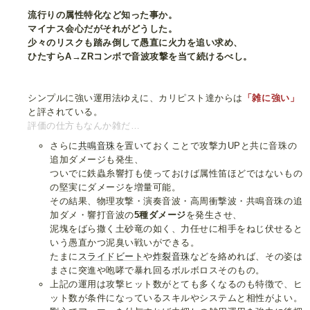
流行りの属性特化など知った事か。
マイナス会心だがそれがどうした。
少々のリスクも踏み倒して愚直に火力を追い求め、
ひたすらA→ZRコンボで音波攻撃を当て続けるべし。
シンプルに強い運用法ゆえに、カリピスト達からは
「雑に強い」
と評されている。
評価の仕方もなんか雑だ…
さらに
共鳴音珠
を置いておくことで攻撃力UPと共に音珠の
追加ダメージも発生、
ついでに鉄蟲糸響打も使っておけば属性笛ほどではないもの
の堅実にダメージを増量可能。
その結果、物理攻撃・演奏音波・高周衝撃波・共鳴音珠の追
加ダメ・響打音波の
5種ダメージ
を発生させ、
泥塊をばら撒く土砂竜の如く、力任せに相手をねじ伏せると
いう愚直かつ泥臭い戦いができる。
たまに
スライドビート
や
炸裂音珠
などを絡めれば、その姿は
まさに突進や咆哮で暴れ回るボルボロスそのもの。
上記の運用は攻撃ヒット数がとても多くなるのも特徴で、ヒ
ット数が条件になっているスキルやシステムと相性がよい。