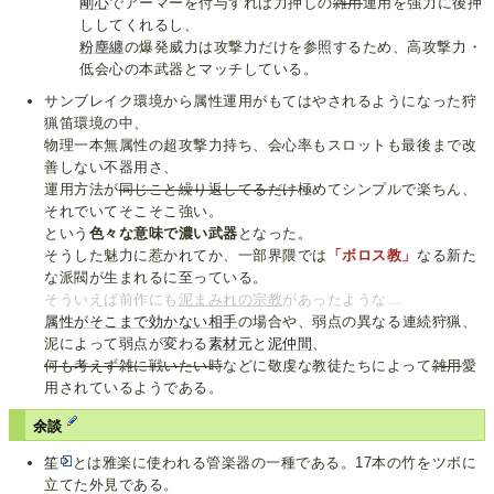
剛心
でアーマーを付与すれば力押しの
雑用
運用を強力に後押
ししてくれるし、
粉塵纏
の爆発威力は攻撃力だけを参照するため、高攻撃力・
低会心の本武器とマッチしている。
サンブレイク環境から属性運用がもてはやされるようになった狩
猟笛環境の中、
物理一本無属性の超攻撃力持ち、会心率もスロットも最後まで改
善しない不器用さ、
運用方法が
同じこと繰り返してるだけ
極めてシンプルで楽ちん、
それでいてそこそこ強い。
という
色々な意味で濃い武器
となった。
そうした魅力に惹かれてか、一部界隈では
「ボロス教」
なる新た
な派閥が生まれるに至っている。
そういえば前作にも
泥まみれの宗教
があったような…
属性が
そこまで
効かない相手
の場合や、弱点の異なる連続狩猟、
泥によって弱点が変わる
素材元
と
泥仲間
、
何も考えず雑に戦いたい時
などに敬虔な教徒たちによって
雑用
愛
用されているようである。
余談
笙
とは雅楽に使われる管楽器の一種である。17本の竹をツボに
立てた外見である。