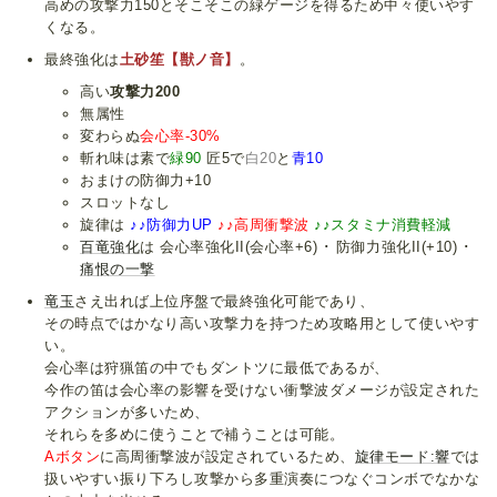
高めの攻撃力150とそこそこの緑ゲージを得るため中々使いやす
くなる。
最終強化は
土砂笙【獣ノ音】
。
高い
攻撃力200
無属性
変わらぬ
会心率-30%
斬れ味は素で
緑90
匠5で
白20
と
青10
おまけの防御力+10
スロットなし
旋律は
♪♪防御力UP
♪♪高周衝撃波
♪♪スタミナ消費軽減
百竜強化
は 会心率強化II(会心率+6) ･ 防御力強化II(+10) ･
痛恨の一撃
竜玉
さえ出れば上位序盤で最終強化可能であり、
その時点ではかなり高い攻撃力を持つため攻略用として使いやす
い。
会心率は狩猟笛の中でもダントツに最低であるが、
今作の笛は会心率の影響を受けない衝撃波ダメージが設定された
アクションが多いため、
それらを多めに使うことで補うことは可能。
Aボタン
に高周衝撃波が設定されているため、
旋律モード:響
では
扱いやすい振り下ろし攻撃から多重演奏につなぐコンボでなかな