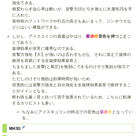
強化できる。
相変わらず会心率は酷いが、攻撃力10と引き換えに氷属性25を手
に入れた。
笛特有のフットワークや打点の高さもあいまって、ジンオウガな
どにはいい勝負ができる。
しかし、アイスエイジの真価はやはり、
紫
赤
橙
音色を持つこと
こ
とであろう。
旋律効果が非常に優秀なのである。
攻撃力強化【大】が強いのは言わずもがな、それに加えて旋律の
維持を容易にする全旋律効果延長と、
ちまちました攻撃(と風圧)を無効にできるのけぞり無効が強力で
ある。
ただしのけぞり無効は効果時間が短いため、
現実的には攻撃力強化と自分強化を全旋律効果延長で維持するこ
とがメインとなる。
斬れ味も厳ノ音と比べて若干改善されているため、こちらに転換
するカリピストも多い。
ちなみにアイスキュリンの時点での音色は
紫
赤
黄
となってい
る。
MH3G