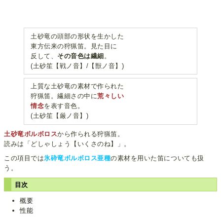
土砂竜の頭部の形状を生かした
東方伝来の狩猟笛。見た目に
反して、
その音色は繊細
。
(土砂笙【戦ノ音】/【獣ノ音】)
上質な土砂竜の素材で作られた
狩猟笛。繊細さの中に
荒々しい
情念
を表す音色。
(土砂笙【厳ノ音】)
土砂竜ボルボロス
から作られる狩猟笛。
読みは「どしゃしょう【いくさのね】」。
この項目では
氷砕竜ボルボロス亜種
の素材を用いた笛についても扱
う。
目次
概要
性能