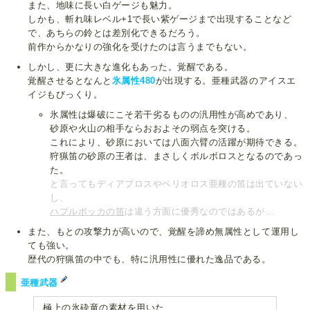
また、地味に長い白ゲージも魅力。
しかも、斬れ味レベル+1で長い紫ゲージまで出現することなど
で、あちらの鈴とは差別化できるだろう。
前作からかなりの強化を受けたのは言うまでもない。
しかし、更に大きな進化もあった。覚醒である。
覚醒させるとなんと
氷属性480
が出現する。亜種武器のアイスエ
イジもびっくり。
氷属性は爆破にこそ若干劣るものの汎用性が高めであり、
砂原や火山の相手ならおおよその弱点を突ける。
これにより、砂原においては八面六臂の活躍が期待できる。
狩猟笛の砂原の王者は、まさしくボルボロスとなるのであっ
た。
と言ってもディアブロスやベリオロス亜種の笛は出ていない
し、
ハプルボッカの笛
は違う方面に優秀なのではあるが…
また、もとの攻撃力が高いので、覚醒を諦め無属性として運用し
ても強い。
歴代の狩猟笛の中でも、特に汎用性に優れた逸品である。
亜種武器
極上の氷砕竜の素材を用いた