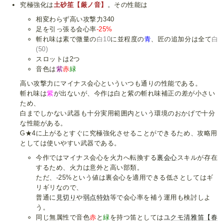
究極強化は
土砂笙【厳ノ音】
。その性能は
相変わらず高い攻撃力340
足を引っ張る会心率
-25%
斬れ味は素で微量の
白10
に並程度の
青
、匠の追加分は全て
白
(50)
スロットは2つ
音色は
紫
赤
緑
高い攻撃力にマイナス会心といういつも通りの性能である。
斬れ味は
紫
が出ないが、今作は白と紫の斬れ味補正の差が小さい
ため、
白までしかない武器も十分実用範囲内という環境のおかげで十分
な性能がある。
G★4に上がるとすぐに究極強化させることができるため、攻略用
としては使いやすい武器である。
今作ではマイナス会心を火力へ転換する
裏会心
スキルが存在
するため、火力は意外と高い部類。
ただ、-25%という値は裏会心を適用できる低さとしてはギ
リギリなので、
普通に
見切り
や
弱点特効
等で会心率を補う運用も検討しよ
う。
同じ無属性で音色
赤
と
緑
を持つ笛としては
ユクモ清雅笛【春