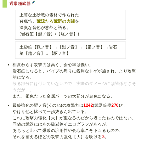
通常種武器
上質な土砂竜の素材で作られた
狩猟笛。
荒涼たる荒野の力闘
を
深奥な音色が悠然と語る。
(岩石笙【越ノ音】/【駆ノ音】)
土砂笙【戦ノ音】→【獣ノ音】→【厳ノ音】→岩石
笙【越ノ音】→【駆ノ音】
相変わらず攻撃力は高く、会心率は低い。
岩石笙になると、パイプの周りに鋭利なトゲが施され、より攻撃
的になる。
殴る部分には付いていないので、実際のダメージには関係なさそ
うだが…。
また、銀色だった金属パーツの大部分が金色になる。
最終強化の駆ノ音(くのね)の攻撃力は
1242
(武器倍率
270
)と、
やはり他と比べて一歩抜きん出ている。
これに攻撃力強化【大】が重なるのだから堪ったものではない。
同値の武器にはあの
破岩鈴イエログラフ
があるが、
あちらと比べて爆破の汎用性や会心率こそ下回るものの、
*1
それを補えるほどの攻撃力強化【大】を吹ける
。