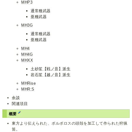
MHP3
通常種武器
亜種武器
MH3G
通常種武器
亜種武器
MH4
MH4G
MHXX
土砂笙【戦ノ音】派生
岩石笙【越ノ音】派生
MHRise
MHR:S
余談
関連項目
概要
東方より伝えられた、ボルボロスの頭殻を加工して作られた狩猟
笛。