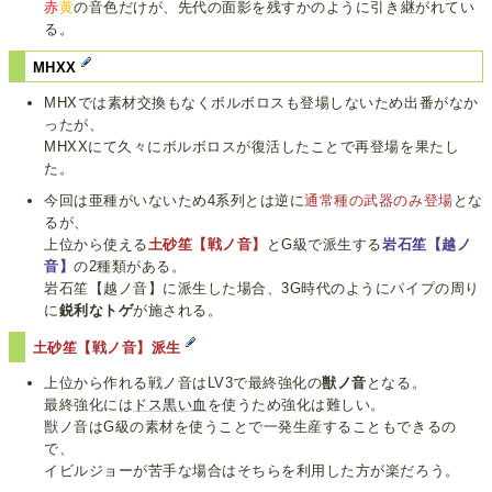
赤
黄
の音色だけが、先代の面影を残すかのように引き継がれてい
る。
MHXX
MHXでは素材交換もなくボルボロスも登場しないため出番がなか
ったが、
MHXXにて久々にボルボロスが復活したことで再登場を果たし
た。
今回は亜種がいないため4系列とは逆に
通常種の武器のみ登場
とな
るが、
上位から使える
土砂笙【戦ノ音】
とG級で派生する
岩石笙【越ノ
音】
の2種類がある。
岩石笙【越ノ音】に派生した場合、3G時代のようにパイプの周り
に
鋭利なトゲ
が施される。
土砂笙【戦ノ音】派生
上位から作れる戦ノ音はLV3で最終強化の
獣ノ音
となる。
最終強化には
ドス黒い血
を使うため強化は難しい。
獣ノ音はG級の素材を使うことで一発生産することもできるの
で、
イビルジョーが苦手な場合はそちらを利用した方が楽だろう。