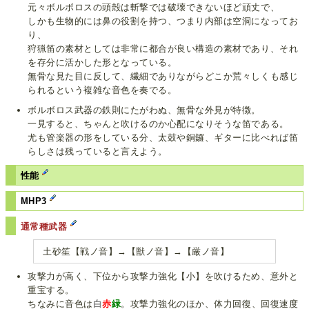
元々ボルボロスの頭殻は斬撃では破壊できないほど頑丈で、
しかも生物的には鼻の役割を持つ、つまり内部は空洞になってお
り、
狩猟笛の素材としては非常に都合が良い構造の素材であり、それ
を存分に活かした形となっている。
無骨な見た目に反して、繊細でありながらどこか荒々しくも感じ
られるという複雑な音色を奏でる。
ボルボロス武器の鉄則にたがわぬ、無骨な外見が特徴。
一見すると、ちゃんと吹けるのか心配になりそうな笛である。
尤も管楽器の形をしている分、太鼓や銅鑼、ギターに比べれば笛
らしさは残っていると言えよう。
性能
MHP3
通常種武器
土砂笙【戦ノ音】→【獣ノ音】→【厳ノ音】
攻撃力が高く、下位から攻撃力強化【小】を吹けるため、意外と
重宝する。
ちなみに音色は
白
赤
緑
。攻撃力強化のほか、体力回復、回復速度