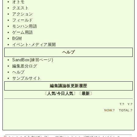
オトモ
クエスト
アクション
フィールド
モンハン用語
ゲーム用語
BGM
イベント･メディア展開
ヘルプ
SandBox
(練習ページ)
編集差分ログ
ヘルプ
サンプルサイト
編集議論板更新履歴
〔
人気
/
今日人気
〕〔
最新
〕
T.
?
Y.
?
NOW.
?
TOTAL.
?
*1