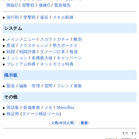
降臨D
/
迎撃戦
/
修練D
/
緊急報告
●
強行戦
/
突撃戦
/
遠征
/
スキル鍛錬
システム
●
メインメニュー
/
スカウトガチャ
/
離別
●
育成
/
クラスチェンジ
/
勢力ボーナス
●
戦闘
/
戦闘評価
/
ダメージ計算
/
報道
●
ミッション
/
各種最大値
/
キャンペーン
●
プレミアム特典
/
ネットカフェ特典
掲示板
●
緊急
/
編集・管理
/
質問
/
フレンド募集
その他
●
用語集
/
装備事典
/
メモ
/
MenuBar
●
検証用
(
ダメージ検証ツール
)
〔
人気
/
今日人気
〕〔
最新
〕
T.
?
Y.
?