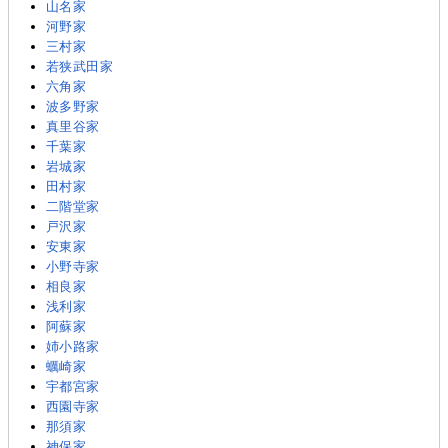
山名家
河野家
三村家
若狭武田家
六角家
波多野家
真里谷家
千葉家
岩城家
田村家
二階堂家
戸沢家
安東家
小野寺家
相良家
浅利家
阿蘇家
姉小路家
蠣崎家
宇都宮家
西園寺家
那須家
神保家