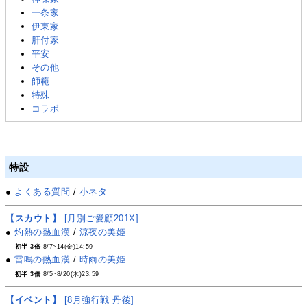
一条家
伊東家
肝付家
平安
その他
師範
特殊
コラボ
特設
●
よくある質問
/
小ネタ
【スカウト】
[月別ご愛顧201X]
●
灼熱の熱血漢
/
涼夜の美姫
初半 3倍
8/7~14(金)14:59
●
雷鳴の熱血漢
/
時雨の美姫
初半 3倍
8/5~8/20(木)23:59
【イベント】
[8月強行戦 丹後]