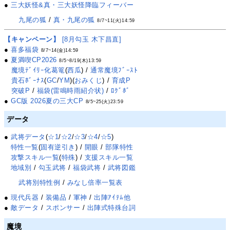
●
三大妖怪&真・三大妖怪降臨フィーバー
九尾の狐
/
真・九尾の狐
8/7~11(火)14:59
【キャンペーン】
[8月勾玉 木下昌直]
●
喜多福袋
8/7~14(金)14:59
●
夏満喫CP2026
8/5~8/19(木)13:59
魔境ﾃﾞｲﾘｰ化葛篭
(
西瓜
) /
通常魔境ﾌﾞｰｽﾄ
貴石ﾎﾞｰﾅｽ
(
GC
/
YM
)(
おみくじ
) /
育成P
突破P
/
福袋(雷鳴時雨紹介状)
/
ﾛｸﾞﾎﾞ
●
GC版 2026夏の三大CP
8/5~25(火)23:59
データ
●
武将データ
(
☆1
/
☆2
/
☆3
/
☆4
/
☆5
)
特性一覧
(
固有逆引き
) /
開眼
/
部隊特性
攻撃スキル一覧
(
特殊
) /
支援スキル一覧
地域別
/
勾玉武将
/
福袋武将
/
武将図鑑
武将別特性例
/
みなし倍率一覧表
●
現代兵器
/
装備品
/
軍神
/
出陣ｱｲﾃﾑ他
●
敵データ
/
スポンサー
/
出陣式特殊台詞
魔境