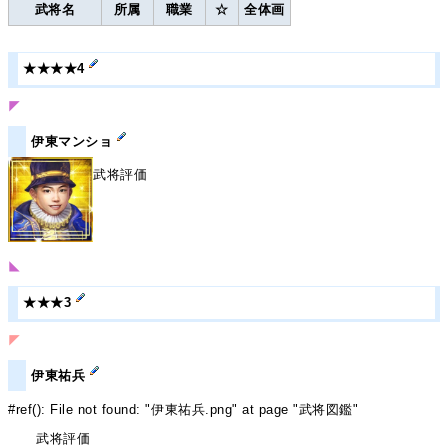
武将名
所属
職業
☆
全体画
★★★★4
◤
伊東マンショ
武将評価
◣
★★★3
◤
伊東祐兵
#ref(): File not found: "伊東祐兵.png" at page "武将図鑑"
武将評価