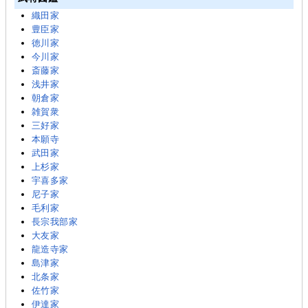
織田家
豊臣家
徳川家
今川家
斎藤家
浅井家
朝倉家
雑賀衆
三好家
本願寺
武田家
上杉家
宇喜多家
尼子家
毛利家
長宗我部家
大友家
龍造寺家
島津家
北条家
佐竹家
伊達家