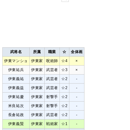
武将名
所属
職業
☆
全体画
伊東マンショ
伊東家
呪術師
☆4
×
伊東祐兵
伊東家
武芸者
☆3
×
伊東義祐
伊東家
武芸者
☆2
-
伊東義益
伊東家
武芸者
☆2
-
伊東祐慶
伊東家
射撃手
☆2
-
米良祐次
伊東家
射撃手
☆2
-
長倉祐政
伊東家
武芸者
☆2
-
伊東義賢
伊東家
戦術家
☆1
-