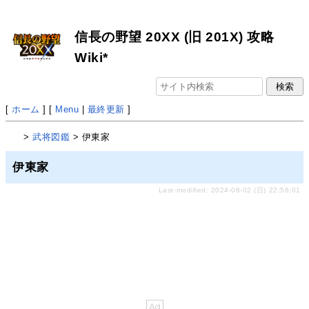
信長の野望 20XX (旧 201X) 攻略
Wiki*
[
ホーム
] [
Menu
|
最終更新
]
>
武将図鑑
> 伊東家
伊東家
Last-modified: 2024-06-02 (日) 22:56:01