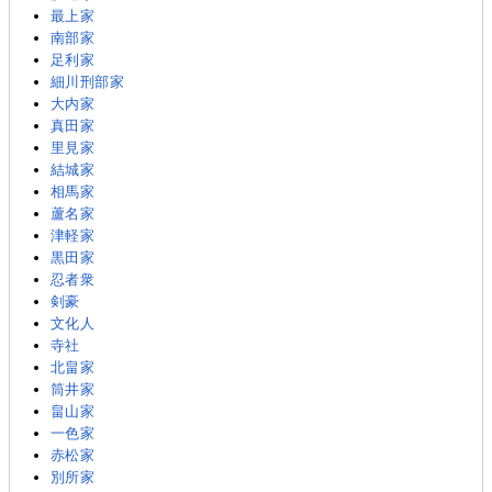
最上家
南部家
足利家
細川刑部家
大内家
真田家
里見家
結城家
相馬家
蘆名家
津軽家
黒田家
忍者衆
剣豪
文化人
寺社
北畠家
筒井家
畠山家
一色家
赤松家
別所家