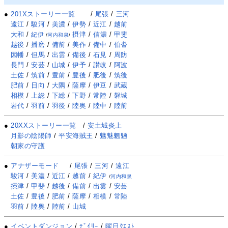
●
201Xストーリー一覧
/
尾張
/
三河
遠江
/
駿河
/
美濃
/
伊勢
/
近江
/
越前
大和
/
摂津
/
信濃
/
甲斐
紀伊
/
河内和泉
/
越後
/
播磨
/
備前
/
美作
/
備中
/
伯耆
因幡
/
但馬
/
出雲
/
備後
/
石見
/
周防
長門
/
安芸
/
山城
/
伊予
/
讃岐
/
阿波
土佐
/
筑前
/
豊前
/
豊後
/
肥後
/
筑後
肥前
/
日向
/
大隅
/
薩摩
/
伊豆
/
武蔵
相模
/
上総
/
下総
/
下野
/
常陸
/
磐城
岩代
/
羽前
/
羽後
/
陸奥
/
陸中
/
陸前
●
20XXストーリー一覧
/
安土城炎上
月影の陰陽師
/
平安海賊王
/
魑魅魍魎
朝家の守護
●
アナザーモード
/
尾張
/
三河
/
遠江
駿河
/
美濃
/
近江
/
越前
/
紀伊
/
河内和泉
摂津
/
甲斐
/
越後
/
備前
/
出雲
/
安芸
土佐
/
豊後
/
肥前
/
薩摩
/
相模
/
常陸
羽前
/
陸奥
/
陸前
/
山城
●
イベントダンジョン
/
ﾃﾞｲﾘｰ
/
曜日ｸｴｽﾄ