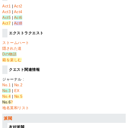
Act1
|
Act2
Act3
|
Act4
Act5
|
Act6
Act7
|
Act8
エクストラクエスト
ストームハート
隠された道
Dの物語
箱を楽しむ
クエスト関連情報
ジャーナル :
No.1
|
No.2
No.3
|
EX
No.4
|
No.5
No.6
?
地名英和リスト
派閥
友好派閥