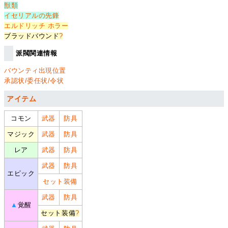
獣類
イセリアルの先鋒
エルドリッチ ホラー
ブラッドバウンド
?
派閥関連情報
バウンティ出現位置
承認状/委任状/令状
アイテム
コモン
武器
防具
マジック
武器
防具
レア
武器
防具
武器
防具
エピック
セット装備
武器
防具
▲
覚醒
セット装備
?