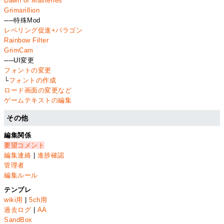
Dawn of Masteries
Grimarillion
──特殊Mod
レベリング促進+パラゴン
Rainbow Filter
GrimCam
──UI変更
フォントの変更
└
フォントの作成
ロード画面の変更など
ゲームテキストの編集
その他
編集関係
要望コメント
編集連絡
|
進捗確認
管理者
編集ルール
テンプレ
wiki用
|
5ch用
過去ログ
|
AA
SandBox