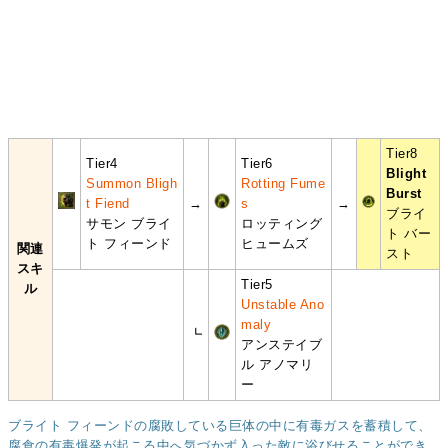
Tier8
Tier4
Tier6
Blight
Summon Bligh
Rotting Fume
Burst
t Fiend
→
s
→
ブライ
サモン ブライ
ロッティング
ト バー
ト フィーンド
ヒュームズ
関連
スト
スキ
Tier5
ル
Unstable Ano
maly
┗
アンステイブ
ル アノマリ
ー
ブライト フィーンドの腐敗している巨体の中に有毒ガスを蓄積して、
腐食の有毒爆発が起こる中へ気づかず入った敵に浴びせることができ