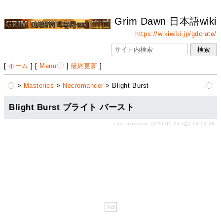
Grim Dawn 日本語wiki
https://wikiwiki.jp/gdcrate/
[
ホーム
] [
Menu
|
最終更新
]
>
Masteries
>
Necromancer
> Blight Burst
Blight Burst ブライト バースト
Last-modified: 2025-05-23 (金) 19:12:28