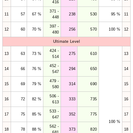
416
371 -
11
57
67 %
238
530
95 %
11
448
397 -
12
60
70 %
256
570
100 %
12
480
Ultimate Level
424 -
13
63
73 %
275
610
13
514
452 -
14
66
76 %
294
650
14
547
479 -
15
69
79 %
314
690
15
580
506 -
16
72
82 %
333
735
16
613
533 -
17
75
85 %
352
775
17
647
100 %
562 -
18
78
88 %
373
820
18
681