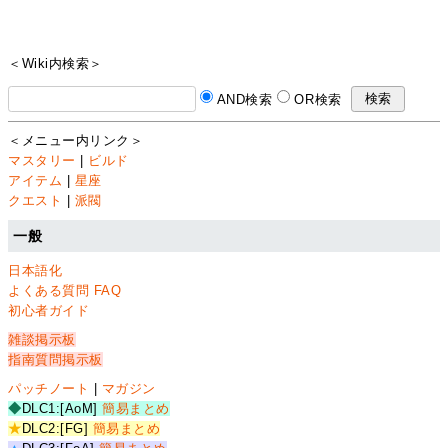
＜Wiki内検索＞
AND検索
OR検索
＜メニュー内リンク＞
マスタリー
|
ビルド
アイテム
|
星座
クエスト
|
派閥
一般
日本語化
よくある質問 FAQ
初心者ガイド
雑談掲示板
指南質問掲示板
パッチノート
|
マガジン
◆
DLC1:[AoM]
簡易まとめ
★
DLC2:[FG]
簡易まとめ