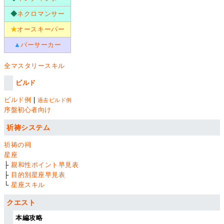
◆
ネクロマンサー
★
オースキーパー
▲
バーサーカー
全マスタリースキル
ビルド
ビルド例
|
過去ビルド例
序盤初心者向け
祈祷システム
祈祷の祠
星座
├
親和性ポイント早見表
├
目的別星座早見表
└
星座スキル
クエスト
本編攻略