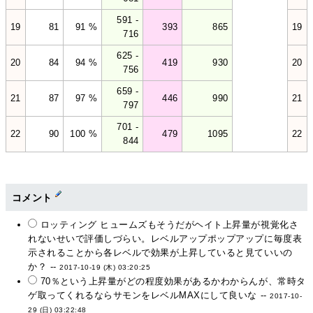
591 -
19
81
91 %
393
865
19
716
625 -
20
84
94 %
419
930
20
756
659 -
21
87
97 %
446
990
21
797
701 -
22
90
100 %
479
1095
22
844
コメント
ロッティング ヒュームズもそうだがヘイト上昇量が視覚化さ
れないせいで評価しづらい。レベルアップポップアップに毎度表
示されることから各レベルで効果が上昇していると見ていいの
か？ --
2017-10-19 (木) 03:20:25
70％という上昇量がどの程度効果があるかわからんが、常時タ
ゲ取ってくれるならサモンをレベルMAXにして良いな --
2017-10-
29 (日) 03:22:48