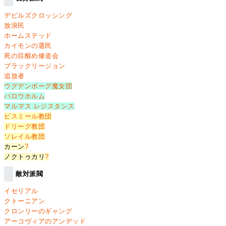
デビルズクロッシング
放浪民
ホームステッド
カイモンの選民
死の目醒め修道会
ブラックリージョン
追放者
ウグデンボーグ魔女団
バロウホルム
マルマス レジスタンス
ビスミール教団
ドリーグ教団
ソレイル教団
カーン
?
ノクトゥカリ
?
敵対派閥
イセリアル
クトーニアン
クロンリーのギャング
アーコヴィアのアンデッド