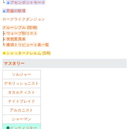
└
▲
アセンダントモード
▲
昇越の祭壇
ローグライクダンジョン
クルーシブル (坩堝)
├
ウェーブ別リスト
├
突然変異表
└
獲得トリビュート表一覧
★
シャッタードレルム (SR)
マスタリー
ソルジャー
デモリッショニスト
オカルティスト
ナイトブレイド
アルカニスト
シャーマン
◆
インクィジター