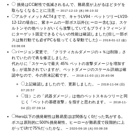
挑発はCC耐性で低減されるんで、難易度が上がるほどタゲを
取らなくなることに注意 --
2017-12-13 (水) 06:10:32
アルティメットACT4までで、キャラLV94・ペットツリーLV20-
12-12の場合に、紫ネームの一部ボス以外(ヒーロー含む)は、スケ
ルトンその他ペットがいくら攻撃していてもブライトフィーンド
にターゲット固定できるぐらいの性能は確認しました(但し一部ボ
スは無行動でも必ずPCを狙ってくる挙動でした) --
2018-01-12 (金)
03:08:08
バージョン変更で、「クリティカルダメージの＋％は削除」さ
れていたので表を修正しました。
代わりに「スケールで最大 45% ペットの攻撃ダメージを増加す
る」が追加されていますが、ペットダメージのスケール詳細は確
認中なので、今の所未記載です。 --
2018-11-03 (土) 20:40:06
上記確認しましたので、更新しました。 --
2018-11-04 (日)
07:20:57
注）この「武器ダメージ」は他のペットスキルツリーと同
じく「ペットの基礎攻撃」を指すと思われます。 --
2018-11-
04 (日) 07:39:14
Hero以下の挑発耐性は難易度ほぼ関係なく0だった気がする。
ボスは原則的に500%挑発耐性。ヒーローが難易度で段階的に上
がってUltで75%だったかな。 --
2020-06-16 (火) 00:09:38