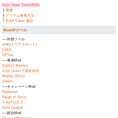
Grim Dawn Tools(外部)
├
概要
├
アイテム検索方法
└
Build Editor 解説
Modやツール
──外部ツール
AHK(マウスサポート)
GDIA
DPYes
──単体Mod
Diablo3 Mastery
Grim Quest
/
固有名詞
Wanez (DGA)
Zenith
──キャンペーンMod
Nydiamar
Reign of Terror
└
RoTのボス
Grim League
──総合Mod