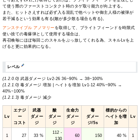
て使う際のファーストコンタクト時のタゲ取り能力が向上する。
また、ヒットさえすれば必ず入る混乱で他ペットや御主人様の被弾が
若干減るという効果も有る(敵が多少散る場合も有る)。
アンステイブル アノマリー
を取得して、ブライトフィーンドを時限式
使い捨ての毒爆弾として使用する場合は、
再召喚毎にほぼ毎回このスキルをぶっ放してくれる為、スキルLvを上
げると更に効果的になる。
レベル
(1.2.0.0)
武器ダメージ Lv2-26 36~90% → 38~100%
(1.2.1.0)
毒ダメージ 増加 | ヘイトを増加 Lv1-12 40%~90% →
40%~100%
(1.2.1.3)
毒ダメージ 減少
エナジ
武器
酸
生命力
毒
標的からの
Lv
ー
ダメー
ダメー
ダメー
ダメー
ヘイトを増
Lv
コスト
ジ
ジ
ジ
ジ/5s
加
112 -
1
27
33 %
60
150
40 %
1
130