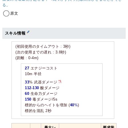
る。
原文
スキル情報
(初回使用のタイムアウト : 3秒)
(次の使用までの遅れ : 3.8秒)
(距離 : 0-4m)
27
エナジーコスト
10m 半径
*1
33
% 武器ダメージ
112-130
酸ダメージ
60
生命力ダメージ
150
毒ダメージ/5s
標的からのヘイトを増加 (
40
%
)
標的を混乱 2秒
最大レ
要求装