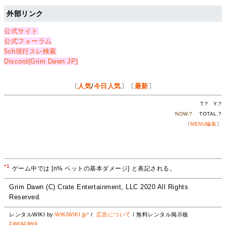
外部リンク
公式サイト
公式フォーラム
5ch現行スレ検索
Discord(Grim Dawn JP)
〔
人気
/
今日人気
〕〔
最新
〕
T.
?
Y.
?
NOW.
?
TOTAL.
?
〔
MENU編集
〕
*1
ゲーム中では [n% ペットの基本ダメージ] と表記される。
Grim Dawn (C) Crate Entertainment, LLC 2020 All Rights
Reserved.
レンタルWIKI by
WIKIWIKI.jp*
/
広告について
/ 無料レンタル掲示板
zawazawa