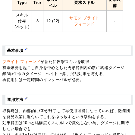
Type
Tier
要求スキル
ベル
備
スキル
サモン ブライト
付与
8
12 (22)
-
フィーンド
(ペット)
基本事項
ブライト フィーンド
が新たに攻撃スキルを取得。
有毒爆発を起こし自身を中心とした円形範囲内の敵に武器ダメージ、
酸/毒/生命力ダメージ、ヘイト上昇、混乱効果を与える。
再使用には一定時間のインターバルが必要。
運用方法
取得時は、内部的にCDが終了して再使用可能になっていれば、敵集団
を発見次第に近付いてこれをぶっ放すという挙動をする。
効果範囲は10mと結構広くスキルLvで変化しない為、ダメージに期待
しない場合でも、
とりあえずLv1だけ取得しておけば、ブライト フィーンドを壁役とし