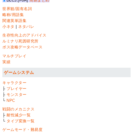
▲
DLC3:[FoA]
簡易まとめ
世界観/固有名詞
略称/用語集
関連英単語集
小ネタ
|
ネタバレ
生存性向上のアドバイス
ルミナリ死因研究所
ボス攻略データベース
マルチプレイ
実績
ゲームシステム
キャラクター
├
プレイヤー
├
モンスター
└
NPC
戦闘のメカニクス
├
耐性減少一覧
└
タイプ変換一覧
ゲームモード・難易度