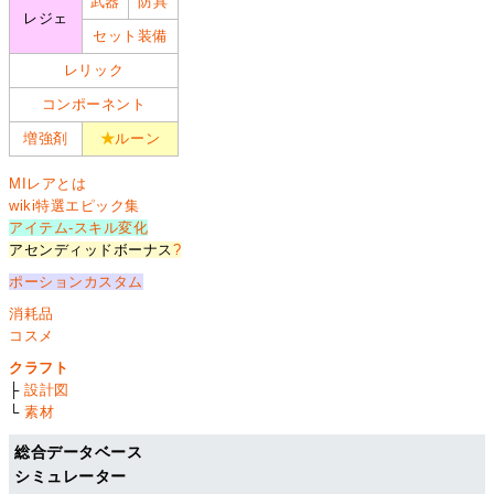
武器
防具
レジェ
セット装備
レリック
コンポーネント
増強剤
★
ルーン
MIレアとは
wiki特選エピック集
アイテム-スキル変化
アセンディッドボーナス
?
ポーションカスタム
消耗品
コスメ
クラフト
├
設計図
└
素材
総合データベース
シミュレーター