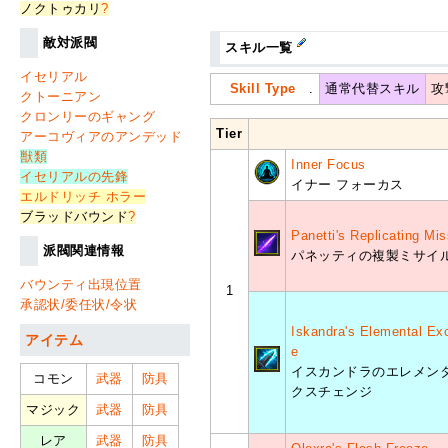
ノクトゥカリ
?
敵対派閥
スキル一覧
イセリアル
Skill Type
.
通常代替スキル
攻
クトーニアン
クロンリーのギャング
Tier
アーコヴィアのアンデッド
獣類
Inner Focus
イセリアルの先鋒
イナー フォーカス
エルドリッチ ホラー
ブラッドバウンド
?
Panetti's Replicating Mis
派閥関連情報
パネッティの複製ミサイ
バウンティ出現位置
1
承認状/委任状/令状
Iskandra's Elemental Ex
アイテム
e
イスカンドラのエレメンタ
コモン
武器
防具
クスチェンジ
マジック
武器
防具
レア
武器
防具