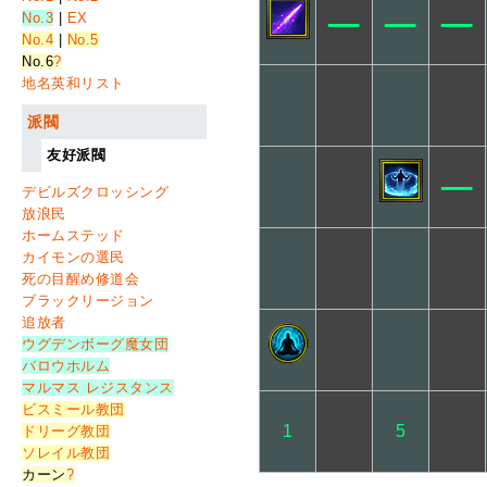
─
─
─
No.3
|
EX
No.4
|
No.5
No.6
?
地名英和リスト
派閥
友好派閥
─
デビルズクロッシング
放浪民
ホームステッド
カイモンの選民
死の目醒め修道会
ブラックリージョン
追放者
ウグデンボーグ魔女団
バロウホルム
マルマス レジスタンス
ビスミール教団
─
─
1
5
ドリーグ教団
ソレイル教団
カーン
?