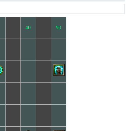
─
─
2
40
50