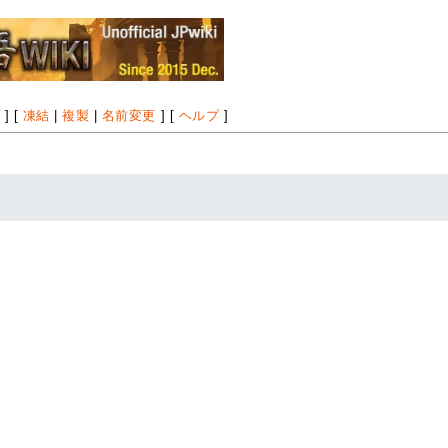
プ
] [
凍結
|
複製
|
名前変更
] [
ヘルプ
]