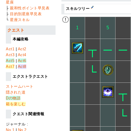
星座
├
親和性ポイント早見表
スキルツリー
├
目的別星座早見表
└
星座スキル
─
─
1
5
クエスト
本編攻略
┬
─
─
Act1
|
Act2
Act3
|
Act4
Act5
|
Act6
Act7
|
Act8
└
エクストラクエスト
ストームハート
┬
隠された道
Dの物語
箱を楽しむ
└
クエスト関連情報
ジャーナル :
No.1
|
No.2