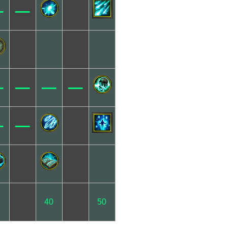
─
─
─
─
─
─
─
─
─
─
2
40
50