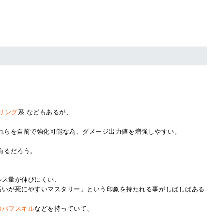
。
リング
系 などもあるが、
 これらを自前で強化可能な為、ダメージ出力値を増強しやすい。
有るだろう。
ルス量が伸びにくい、
高いが死にやすいマスタリー」という印象を持たれる事がしばしばある
のバフスキル
などを持っていて、