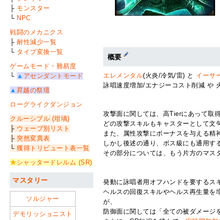
├
モンスター
└
NPC
戦闘のメカニクス
├
耐性減少一覧
└
タイプ変換一覧
概要
ゲームモード・難易度
エレメンタル
(火炎/冷気/雷) と
イーサ
└
▲
アセンダントモード
詠唱速度増加/エナジーコスト削減 や 
▲
昇越の祭壇
ローグライクダンジョン
攻撃面に関しては、高Tierにあって
クルーシブル (坩堝)
どの攻撃スキルもキャスターとして文
├
ウェーブ別リスト
また、属性攻撃にボーナスを与える精神
├
突然変異表
しかし後述の通り、ボス級にも通用す
└
獲得トリビュート表一覧
その部分については、もう片方のマス
★
シャッタードレルム (SR)
マスタリー
発動に詠唱者用オフハンドを要するス
ヘルスの回復スキルやヘルス再生量を
ソルジャー
が、
防御面に関しては「全ての被ダメージ
デモリッショニスト