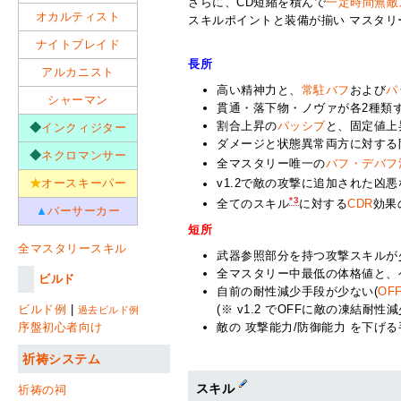
さらに、CD短縮を積んで
一定時間無敵
オカルティスト
スキルポイントと装備が揃い マスタ
ナイトブレイド
長所
アルカニスト
高い精神力と、
常駐バフ
および
パ
シャーマン
貫通・落下物・ノヴァが各2種類
割合上昇の
パッシブ
と、固定値上
◆
インクィジター
ダメージと状態異常両方に対する
◆
ネクロマンサー
全マスタリー唯一の
バフ・デバフ
★
オースキーパー
v1.2で敵の攻撃に追加された凶悪な
*3
全てのスキル
に対する
CDR
効果
▲
バーサーカー
短所
全マスタリースキル
武器参照部分を持つ攻撃スキルが
全マスタリー中最低の体格値と、
ビルド
自前の耐性減少手段が少ない(
OF
ビルド例
|
(※ v1.2 でOFFに敵の凍結
過去ビルド例
序盤初心者向け
敵の 攻撃能力/防御能力 を下げ
祈祷システム
スキル
祈祷の祠