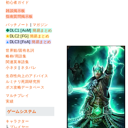
初心者ガイド
雑談掲示板
指南質問掲示板
パッチノート
|
マガジン
◆
DLC1:[AoM]
簡易まとめ
★
DLC2:[FG]
簡易まとめ
▲
DLC3:[FoA]
簡易まとめ
世界観/固有名詞
略称/用語集
関連英単語集
小ネタ
|
ネタバレ
生存性向上のアドバイス
ルミナリ死因研究所
ボス攻略データベース
マルチプレイ
実績
ゲームシステム
キャラクター
├
プレイヤー