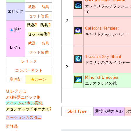
Olexra's Flash Freeze
オレクスラのフラッシュ 
武器
防具
エピック
ズ
セット装備
2
武器
?
防具
?
Callidor's Tempest
▲
覚醒
セット装備
?
キャリドアのテンペスト
武器
防具
レジェ
セット装備
Trozan's Sky Shard
レリック
トロザンのスカイ シャー
3
コンポーネント
Mirror of Ereoctes
増強剤
★
ルーン
エレオクテスの鏡
MIレアとは
wiki特選エピック集
アイテム-スキル変化
アセンディッドボーナス
?
Skill Type
.
通常代替スキル
攻
ポーションカスタム
消耗品