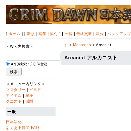
[
ホーム
] [
新規
|
編集
|
添付
] [
一覧
|
最終更新
|
差分
|
バックアッ
>
Masteries
> Arcanist
＜Wiki内検索＞
Arcanist アルカニスト
AND検索
OR検索
＜メニュー内リンク＞
マスタリー
|
ビルド
アイテム
|
星座
クエスト
|
派閥
一般
日本語化
よくある質問 FAQ