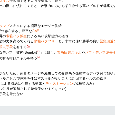
スキル
を多用できるような構成も可能と、
リーの扱いに慣れてくると、攻撃力のみならず生存性も高いビルドが構築で
ッシブ
スキルによる潤沢なエナジー供給
ずつ存在する、豊富な
AoE
昇の
常駐バフ派生
による高い攻撃能力の確保
防御力を高めてくれる
常駐バフツリー
と、非常に使い勝手の良い
緊急回避
*1
消去手段
を有する
*2
デバフ「破砕(Sunder)
」に対し、
緊急回避スキル
や
バフ・デバフ消去
*4
の有る排他スキルを持つ
少ないため、武器ダメージを経由してのみ効果を発揮するデバフ付与類や
ヘルスおよび体格を伸ばすスキルがないことに起因するヘルスの低さ
F
による凍結に付随する効果と
ディストーション
の2種類のみ)
耐性減少効果が追加されて幾分使いやすくなった)
る手段を持たない