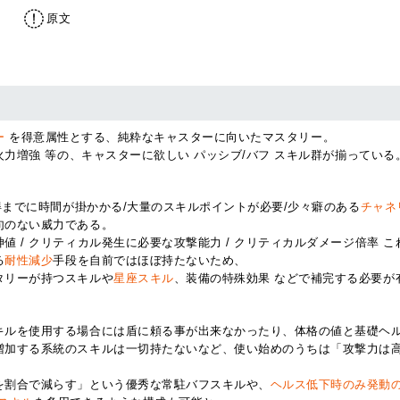
原文
ー
を得意属性とする、純粋なキャスターに向いたマスタリー。
火力増強 等の、キャスターに欲しい パッシブ/バフ スキル群が揃っている
取得までに時間が掛かかる/大量のスキルポイントが必要/少々癖のある
チャネ
句のない威力である。
値 / クリティカル発生に必要な攻撃能力 / クリティカルダメージ倍率
る
耐性減少
手段を自前ではほぼ持たないため、
タリーが持つスキルや
星座スキル
、装備の特殊効果 などで補完する必要が
キルを使用する場合には盾に頼る事が出来なかったり、体格の値と基礎ヘ
増加する系統のスキルは一切持たないなど、使い始めのうちは「攻撃力は
を割合で減らす」という優秀な常駐バフスキルや、
ヘルス低下時のみ発動