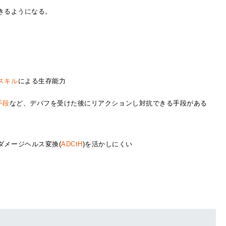
きるようになる。
スキル
による生存能力
手段
など、デバフを受けた後にリアクションし対抗できる手段がある
ダメージヘルス変換(
ADCtH
)を活かしにくい