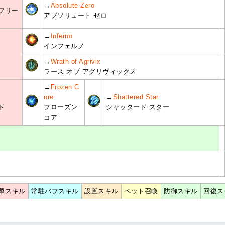
→
Absolute Zero
フリー
アブソリュート ゼロ
→
Inferno
インフェルノ
→
Wrath of Agrivix
ラース オブ アグリヴィックス
→
Frozen C
ore
→
Shattered Star
ド
フローズン
シャッタード スター
コア
撃スキル
常駐バフスキル
設置スキル
ペット召喚
防御スキル
回復ス