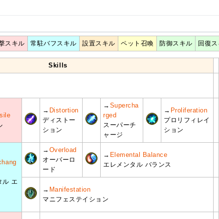
撃スキル
常駐バフスキル
設置スキル
ペット召喚
防御スキル
回復ス
Skills
→
Supercha
→
Distortion
→
Proliferation
sile
rged
ディストー
プロリフィレイ
ル
スーパーチ
ション
ション
ャージ
→
Overload
→
Elemental Balance
オーバーロ
chang
エレメンタル バランス
ード
ル エ
→
Manifestation
マニフェステイション