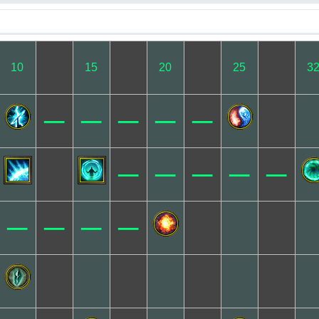
─
─
─
─
10
15
20
25
3
─
─
─
─
─
─
─
─
─
─
─
─
─
─