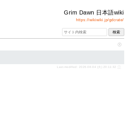
Grim Dawn 日本語wiki
https://wikiwiki.jp/gdcrate/
Last-modified: 2026-08-04 (火) 20:11:32