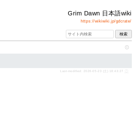
Grim Dawn 日本語wiki
https://wikiwiki.jp/gdcrate/
Last-modified: 2026-05-23 (土) 18:43:27