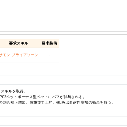
要求スキル
要求装備
サモン ブライアソーン
-
フスキルを取得。
NPC/ペットボーナス型ペットにバフが付与される。
の割合補正増加、攻撃能力上昇、物理/出血耐性増加の効果を持つ。