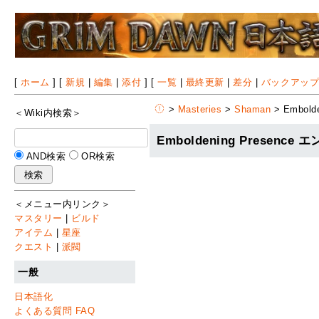
[
ホーム
] [
新規
|
編集
|
添付
] [
一覧
|
最終更新
|
差分
|
バックアッ
>
Masteries
>
Shaman
> Embolde
＜Wiki内検索＞
Emboldening Presen
AND検索
OR検索
＜メニュー内リンク＞
マスタリー
|
ビルド
アイテム
|
星座
クエスト
|
派閥
一般
日本語化
よくある質問 FAQ