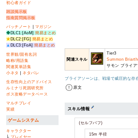
初心者ガイド
雑談掲示板
指南質問掲示板
パッチノート
|
マガジン
◆
DLC1:[AoM]
簡易まとめ
★
DLC2:[FG]
簡易まとめ
▲
DLC3:[FoA]
簡易まとめ
Tier3
世界観/固有名詞
関連スキル
Summon Briarth
略称/用語集
サモン ブライア
関連英単語集
小ネタ
|
ネタバレ
ブライアソーンは、戦場で威圧的な存
生存性向上のアドバイス
原文
ルミナリ死因研究所
ボス攻略データベース
マルチプレイ
スキル情報
実績
ゲームシステム
(セルフバフ)
キャラクター
15m 半径
├
プレイヤー