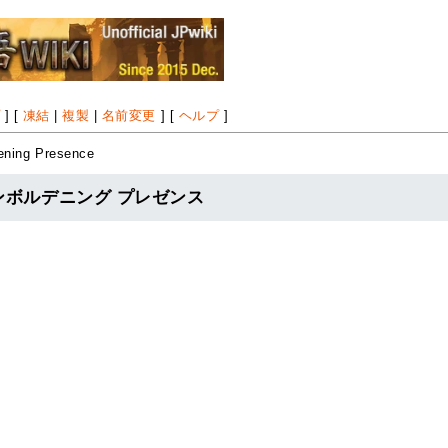
プ
] [
凍結
|
複製
|
名前変更
] [
ヘルプ
]
ning Presence
ce エンボルデニング プレゼンス