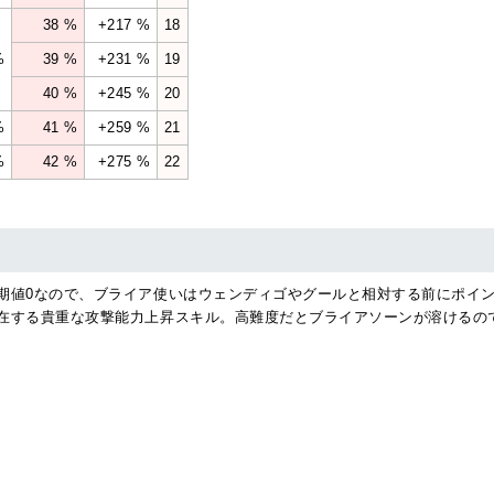
38 %
+217 %
18
%
39 %
+231 %
19
40 %
+245 %
20
%
41 %
+259 %
21
%
42 %
+275 %
22
期値0なので、ブライア使いはウェンディゴやグールと相対する前にポイン
在する貴重な攻撃能力上昇スキル。高難度だとブライアソーンが溶けるので