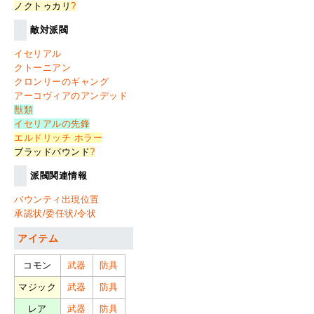
ノクトゥカリ
?
敵対派閥
イセリアル
クトーニアン
クロンリーのギャング
アーコヴィアのアンデッド
獣類
イセリアルの先鋒
エルドリッチ ホラー
ブラッドバウンド
?
派閥関連情報
バウンティ出現位置
承認状/委任状/令状
アイテム
コモン
武器
防具
マジック
武器
防具
レア
武器
防具