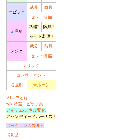
武器
防具
エピック
セット装備
武器
?
防具
?
▲
覚醒
セット装備
?
武器
防具
レジェ
セット装備
レリック
コンポーネント
増強剤
★
ルーン
MIレアとは
wiki特選エピック集
アイテム-スキル変化
アセンディッドボーナス
?
ポーションカスタム
消耗品