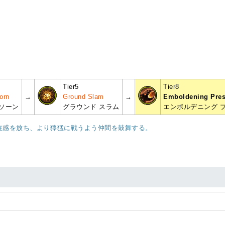
Tier5
Tier8
orn
→
Ground Slam
→
Emboldening Pre
ソーン
グラウンド スラム
エンボルデニング 
在感を放ち、より獰猛に戦うよう仲間を鼓舞する。