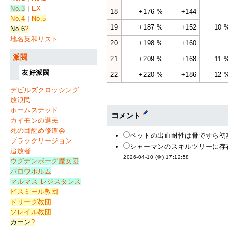
No.3
|
EX
18
+176 %
+144
No.4
|
No.5
19
+187 %
+152
10 
No.6
?
地名英和リスト
20
+198 %
+160
派閥
21
+209 %
+168
11 
友好派閥
22
+220 %
+186
12 
デビルズクロッシング
放浪民
ホームステッド
コメント
カイモンの選民
死の目醒め修道会
ペットの出血耐性は骨ですら初
ブラックリージョン
シャーマンのスキルツリーに存
追放者
2026-04-10 (金) 17:12:58
ウグデンボーグ魔女団
バロウホルム
マルマス レジスタンス
ビスミール教団
ドリーグ教団
ソレイル教団
カーン
?