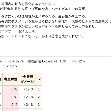
、範囲内の味方を強化するようになる。
物理/出血 耐性を底上げ可能な為、ペットビルドでは重要。
が稼ぎにくい物理耐性が上昇するため、生存性が向上する。
も確実に被ダメージを減らせる数少ない手段で、大抵のビルドで恩恵を受
成中等でタフさが欲しいならポイントを振り込んでみるのもあり。
とバフオーラも消える為、
能なペットビルドでないと、あまり恩恵を受けられない。
 → +10~220% | 物理耐性 Lv1-22/+1~18% → +3~12%
→ 1%~12%
+全報復
性
出血耐性
Lv
ダメージ
3 %
+12 %
1
%
6 %
+23 %
2
%
9 %
+34 %
3