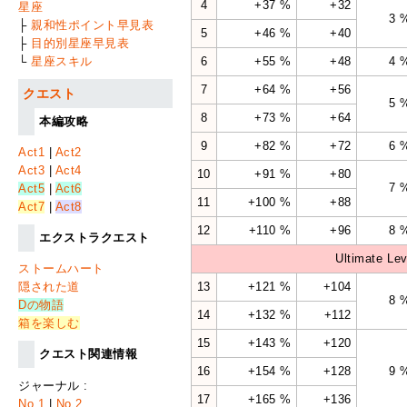
4
+37 %
+32
星座
3 
├
親和性ポイント早見表
5
+46 %
+40
├
目的別星座早見表
6
+55 %
+48
4 
└
星座スキル
7
+64 %
+56
クエスト
5 
8
+73 %
+64
本編攻略
9
+82 %
+72
6 
Act1
|
Act2
Act3
|
Act4
10
+91 %
+80
7 
Act5
|
Act6
11
+100 %
+88
Act7
|
Act8
12
+110 %
+96
8 
エクストラクエスト
Ultimate Lev
ストームハート
13
+121 %
+104
隠された道
8 
Dの物語
14
+132 %
+112
箱を楽しむ
15
+143 %
+120
クエスト関連情報
16
+154 %
+128
9 
ジャーナル :
17
+165 %
+136
No.1
|
No.2