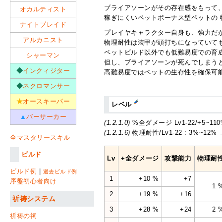
ブライアソーンがその存在感をもって
オカルティスト
稼ぎにくいペットボーナス型ペットの 
ナイトブレイド
プレイヤキャラクター自身も、強力だ
アルカニスト
物理耐性は装甲が頭打ちになっていて
ペットビルド以外でも低難易度での育
シャーマン
但し、ブライアソーンが死んでしまう
◆
インクィジター
高難易度ではペットの生存性を確保可
◆
ネクロマンサー
★
オースキーパー
レベル
▲
バーサーカー
(1.2.1.0)
%全ダメージ Lv1-22/+5~110%
(1.2.1.6)
物理耐性/Lv1-22 : 3%~12% 
全マスタリースキル
ビルド
Lv
+全ダメージ
攻撃能力
物理耐
ビルド例
|
過去ビルド例
1
+10 %
+7
序盤初心者向け
1 
2
+19 %
+16
祈祷システム
3
+28 %
+24
2 
祈祷の祠