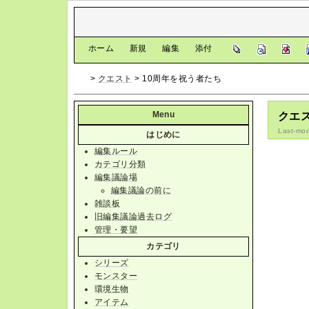
[
ホーム
|
新規
|
編集
|
添付
]
>
クエスト
> 10周年を祝う者たち
Menu
クエス
Last-mod
はじめに
編集ルール
カテゴリ分類
編集議論場
編集議論の前に
雑談板
旧編集議論過去ログ
管理・要望
カテゴリ
シリーズ
モンスター
環境生物
アイテム