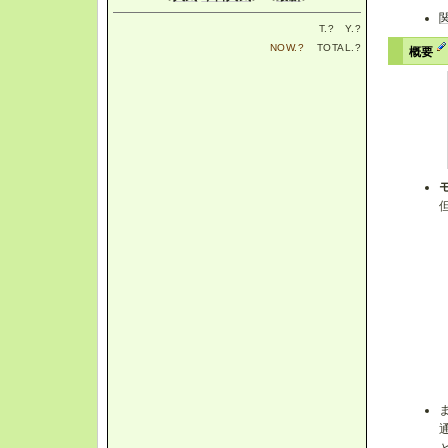
T.
?
Y.
?
NOW.
?
TOTAL.
?
概要