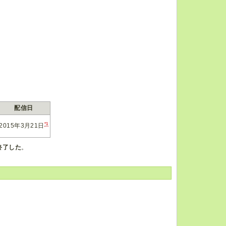
配信日
*1
2015年3月21日
終了した
。