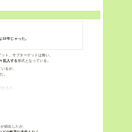
10年じゃった。
ゲット。サブターゲットは無い。
々
乱入
する
形式となっている。
ているが、
だ。
のだろう。
ーが続出したが、