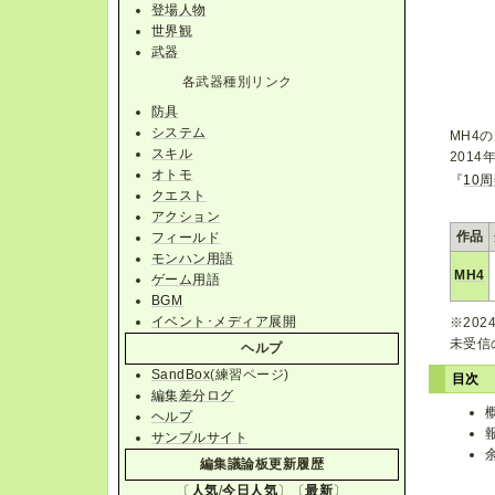
登場人物
世界観
武器
各武器種別リンク
防具
システム
MH4
スキル
201
オトモ
『
10
クエスト
アクション
作品
フィールド
モンハン用語
MH4
ゲーム用語
BGM
イベント･メディア展開
※202
未受信
ヘルプ
SandBox
(練習ページ)
目次
編集差分ログ
ヘルプ
サンプルサイト
編集議論板更新履歴
〔
人気
/
今日人気
〕〔
最新
〕