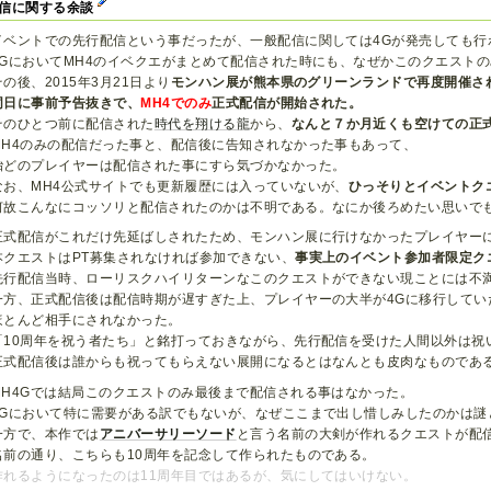
信に関する余談
イベントでの先行配信という事だったが、一般配信に関しては4Gが発売しても行
4GにおいてMH4のイベクエがまとめて配信された時にも、なぜかこのクエスト
その後、2015年3月21日より
モンハン展が熊本県のグリーンランドで再度開催さ
同日に事前予告抜きで、
MH4でのみ
正式配信が開始された。
そのひとつ前に配信された
時代を翔ける龍
から、
なんと７か月近くも空けての正
MH4のみの配信だった事と、配信後に告知されなかった事もあって、
殆どのプレイヤーは配信された事にすら気づかなかった。
なお、MH4公式サイトでも更新履歴には入っていないが、
ひっそりとイベントク
何故こんなにコッソリと配信されたのかは不明である。なにか後ろめたい思いで
正式配信がこれだけ先延ばしされたため、モンハン展に行けなかったプレイヤー
本クエストはPT募集されなければ参加できない、
事実上のイベント参加者限定ク
先行配信当時、ローリスクハイリターンなこのクエストができない現ことには不
一方、正式配信後は配信時期が遅すぎた上、プレイヤーの大半が4Gに移行してい
ほとんど相手にされなかった。
「10周年を祝う者たち」と銘打っておきながら、先行配信を受けた人間以外は祝
正式配信後は誰からも祝ってもらえない展開になるとはなんとも皮肉なものであ
MH4Gでは結局このクエストのみ最後まで配信される事はなかった。
4Gにおいて特に需要がある訳でもないが、なぜここまで出し惜しみしたのかは謎
一方で、本作では
アニバーサリーソード
と言う名前の大剣が作れるクエストが配
名前の通り、こちらも10周年を記念して作られたものである。
作れるようになったのは11周年目ではあるが、気にしてはいけない。