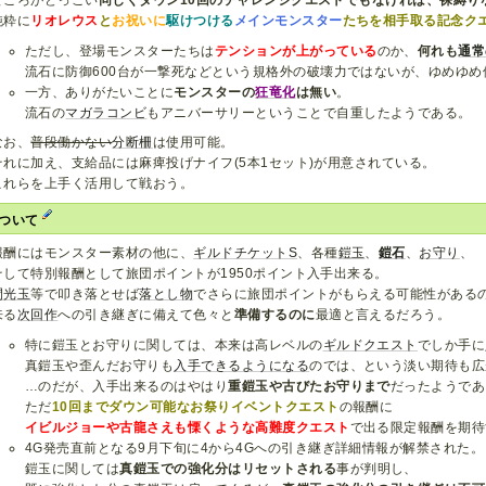
ところがどっこい
同じくダウン10回のチャレンジクエストでもなければ、裸縛り
純粋に
リオレウス
と
お祝いに
駆けつける
メインモンスター
たちを相手取る記念ク
ただし、登場モンスターたちは
テンションが上がっている
のか、
何れも
通常
流石に防御600台が一撃死などという規格外の破壊力ではないが、ゆめゆめ
一方、ありがたいことに
モンスターの
狂竜化
は無い
。
流石の
マガラ
コンビ
もアニバーサリーということで自重したようである。
なお、
普段働かない
分断柵
は使用可能。
それに加え、支給品には麻痺投げナイフ(5本1セット)が用意されている。
これらを上手く活用して戦おう。
について
報酬にはモンスター素材の他に、
ギルドチケットS
、各種
鎧玉
、
鎧石
、
お守り
、
そして特別報酬として旅団ポイントが1950ポイント入手出来る。
閃光玉
等で叩き落とせば
落とし物
でさらに旅団ポイントがもらえる可能性がある
来る
次回作
への引き継ぎに備えて色々と
準備するのに
最適と言えるだろう。
特に鎧玉とお守りに関しては、本来は高レベルの
ギルドクエスト
でしか手に
真鎧玉や歪んだお守りも
入手できるようになる
のでは、という淡い期待も広
…のだが、入手出来るのはやはり
重鎧玉や古びたお守りまで
だったようであ
ただ
10回までダウン可能なお祭りイベントクエスト
の報酬に
イビルジョーや古龍さえも慄くような高難度クエスト
で出る限定報酬を期待
4G発売直前となる9月下旬に4から4Gへの引き継ぎ詳細情報が解禁された。
鎧玉に関しては
真鎧玉での強化分はリセットされる
事が判明し、