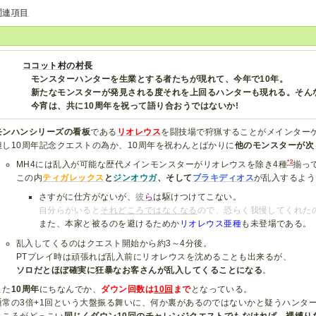
関連項目
ココット村の村長
モンスターハンターを生業とする者たちが現れて、今年で10年。
新たなモンスターが発見される度それを上回るハンターも現れる。そんな
今宵は、共に10周年を祝って語り合おうではないか!
モンハンシリーズの看板
である
リオレウス
を闘技場で狩猟することがメインター
但し10周年記念クエストの為か、10周年を祝わんとばかりに
他のモンスターが次
*2
MH4には乱入が可能な歴代メインモンスターがリオレウスを除き4種
揃っ
この内
ティガレックス
と
ジンオウガ
、そして
ブラキディオス
が乱入するよう
さすがに仕方がないが、
彼
ら
は駆けつけてこない。
自分らがいると
それどころではなくなる
ので、恐らく我慢してくれた
また、本家と被るのを避けるためか
リオレウス亜種
も未登場である。
乱入してくるのはクエスト開始から約3～4分後。
PTプレイ時は頑張れば乱入前にリオレウスを沈めることも出来るが、
ソロだとほぼ確実に狂暴なお客さんが乱入してくることになる
。
また
10周年
にちなんでか、
ダウン回数は
10回
まで
となっている。
通常の3倍+1回という大盤振る舞いに、何か裏があるのではないかと疑うハンタ