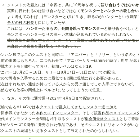
クエストの依頼文には「今宵は、共に10周年を祝って
語り合おうではない
実際に行われるのは語り合いなどではなく
モンスターとハンターの殺し合い
よく考えてみれば、(モンスターと)共に生き、狩るのがハンターという職業
モガの村の村長
も口にしていたが、
これには「
ハンターたるもの、死闘を以ってモンスターと語り合うべし
」と
モンスターハンターなりの深～い意味が込められているのかもしれない。
彼の言葉を鵜呑みするとハンターという業種が出来て10年しか経っていな
素直にメタ発言と受け取るべきであろう。
モンハン展ではこのクエストと同時に、「アニバー」と「サリー」という名のオ
名前の由来はもちろん、二つ合わせて「アニバーサリー(anniversary：周年,記念
即戦力オトモと銘打っており、初期レベルはなんと
19
。
アニバーは8月2日～16日、サリーは8月17日～31日にかけての配信。
なので両者を入手するためには最低でも2回は現地に行く必要があった。
現在はすれちがい通信か持っている人からの受け渡しでしか入手はできないが、
当然ながら仕様の関係上レベルは
1
になってしまうので注意。
なお、その後は通常通り2024年4月9日まで配信された。
続編であるMH4Gでは
本クエストで
乱入してきた
モンスター達
に加え
今回参戦できなかった
本作のメインモンスター
、そして
該当作品のメインモンス
歴代メインモンスター全5頭を相手取るクエストが
集会所最終クエスト
として登場
4Gがシリーズ10周年に発売された作品であり、そのクエストにリオレウスがい
本クエストの続編といえるクエストとして設定されたのかもしれない。