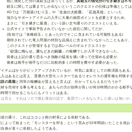
既に強化した分の真鎧玉は戻ってくるが、
真鎧玉の強化分の引き継ぎは不可
鎧玉に関しては重までしか出ないというこのクエストの仕様は準備としては
4Gでは「万能湯けむり玉」や「
生命の大粉塵
」「
応急耳栓
」といった
強力なサポートアイテムの入手に大量の旅団ポイントを必要とするため、
まさに「引き継ぎに最適」という謳い文句通りのクエストといえる。
公式サイトで事前予告されていなかった鎧石に関してだが、
(告知では『各種鎧玉』とあったのでそこに含まれている可能性もある)
期待されていた竜人問屋の特別な品揃えに含まれていなかったこともあり、
このクエストが登場するまでは高レベルのギルドクエストか
「
砂漠に鳴らせ、勝ちどきの銅鑼
」の報酬でしか入手できなかった。
前者は上記の通り恐るべき強敵の猛攻を掻い潜って仕留める必要が、
後者は相手が相手なだけに比較的多くの時間を費やす必要があった。
アイテムばかりがピックアップされているが、何気に金策としての救済面もある
乱入はあるとは言え、普通の大型モンスターであるリオレウスの通常種を狩猟す
伝説の黒龍
と同等の報酬金が貰えると言えば、分かってもらえるだろうか?
素材を売却する事も考えると、あちらの方が効率が良いが何分時間のかかる相手
短時間で回せるこちらにもメリットはある。
とは言え、それはソロで挑む場合の話で、集団でハメるなら大した違いは無いが
前述の通り、これは
ココット村
の村長による依頼である。
彼によって始まった「モンスターを狩る」という営みが10年間続いたことを祝お
彼自身が直々に依頼したようである。