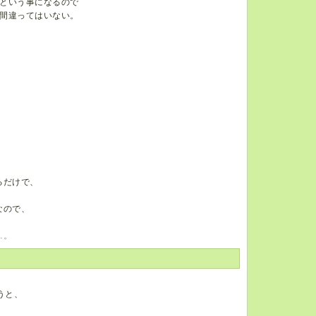
という事になるので
間違ってはいない。
。
るだけで、
なので、
…。
うと、