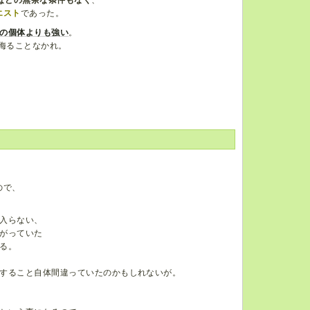
などの無茶な条件もなく
、
エスト
であった。
の個体よりも強い
。
侮ることなかれ。
ので、
入らない、
がっていた
る。
すること自体間違っていたのかもしれないが。