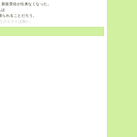
、新規受信が出来なくなった。
人は
限られることだろう。
言うクエストは無い。