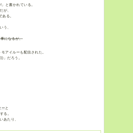
か
!」と書かれている。
だが、
である。
いう、
い事になるが、
トモアイルーも配信された。
日)」だろう。
ター
と
する。
ないあたり、