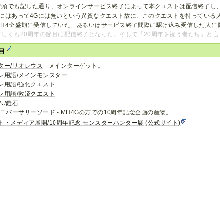
冒頭でも記した通り、オンラインサービス終了によって本クエストは配信終了し
4にはあって4Gには無いという異質なクエスト故に、このクエストを持っている
MH4全盛期に受信していた、あるいはサービス終了間際に駆け込み受信した人に
奇しくも20周年の節目に配信終了となった。そして「20周年を祝う者たち」と
項目
ター/リオレウス
- メインターゲット。
ン用語/メインモンスター
ン用語/強化クエスト
ン用語/救済クエスト
ム/鎧石
アニバーサリーソード
- MH4Gの方での10周年記念企画の産物。
ト・メディア展開/10周年記念 モンスターハンター展
(公式サイト)