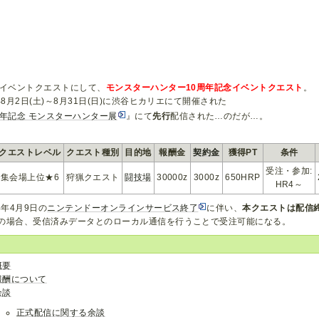
のイベントクエストにして、
モンスターハンター10周年記念イベントクエスト
。
4年8月2日(土)～8月31日(日)に渋谷ヒカリエにて開催された
周年記念 モンスターハンター展
』にて
先行
配信された…のだが…。
クエストレベル
クエスト種別
目的地
報酬金
契約金
獲得PT
条件
受注・参加:
集会場上位★6
狩猟クエスト
闘技場
30000z
3000z
650HRP
HR4～
4年4月9日の
ニンテンドーオンラインサービス終了
に伴い、
本クエストは配信
の場合、受信済みデータとのローカル通信を行うことで受注可能になる。
概要
報酬について
余談
正式配信に関する余談