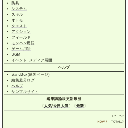
防具
システム
スキル
オトモ
クエスト
アクション
フィールド
モンハン用語
ゲーム用語
BGM
イベント･メディア展開
ヘルプ
SandBox
(練習ページ)
編集差分ログ
ヘルプ
サンプルサイト
編集議論板更新履歴
〔
人気
/
今日人気
〕〔
最新
〕
T.
?
Y.
?
NOW.
?
TOTAL.
?