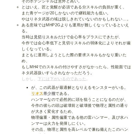
そのポテンシャルは意外と高い。
とはいえ、匠と覚醒が必須である分スキルの負担が重く、
また青ゲージが20しかないので継戦能力も低い。
やはりネタ武器の域は脱しきれていないのかもしれない…。
ある意味ではMHP2Gよりも運用が難しくなっているといえ
る。
当時は
見切りスキル
だけで会心率をプラスにできたが、
今作では会心率低下と見切りスキルの弱体化によりそれが厳
しくなっている。
まともに運用しようとした際の要求スキルもかなり重いた
め、
もしMH4でのスキルの付けやすさがなかったら、性能面では
ネタ武器扱いすらされなかっただろう。
しかし、
下には下がいるのであった
。
が、この武器が最適解となりえるモンスターがいる。
リオス
希少種
である。
ハンマーなので必然的に頭を狙うことになるのだが、
今作の彼らの頭は破壊前と破壊後で物理と属性の通り
が大きく変化するため、
物理偏重・属性偏重である他の雷ハンマー、及び水ハ
ンマーは火力を発揮しにくい。
その点、物理と属性を高レベルで兼ね備えたこのハン