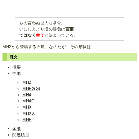
もの言わぬ巨大な拳骨。
いにしえより漢の勝負は
言葉
ではなく
拳で
と決まっている。
MH2から登場する石鎚。なのだが、その形状は…
目次
概要
性能
MH2
MHP2(G)
MH4
MH4G
MHX
MHXX
MHF
余談
関連項目