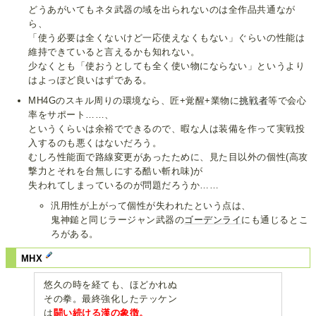
どうあがいてもネタ武器の域を出られないのは全作品共通なが
ら、
「使う必要は全くないけど一応使えなくもない」ぐらいの性能は
維持できていると言えるかも知れない。
少なくとも「使おうとしても全く使い物にならない」というより
はよっぽど良いはずである。
MH4Gのスキル周りの環境なら、匠+覚醒+業物に
挑戦者
等で会心
率をサポート……、
というくらいは余裕でできるので、暇な人は装備を作って実戦投
入するのも悪くはないだろう。
むしろ性能面で路線変更があったために、見た目以外の個性(高攻
撃力とそれを台無しにする酷い斬れ味)が
失われてしまっているのが問題だろうか……
汎用性が上がって個性が失われたという点は、
鬼神鎚と同じラージャン武器の
ゴーデンライ
にも通じるとこ
ろがある。
MHX
悠久の時を経ても、ほどかれぬ
その拳。最終強化したテッケン
は
闘い続ける漢の象徴。