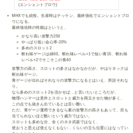
(エンシェントブロウ)
MHXでも続投。生産時はテッケン、最終強化でエンシェントブロ
ウになる。
最終強化時の性能はというと、
かなり高い攻撃力250
やっぱり低い会心率-20%
多めのスロット2
斬れ味ゲージは緑60。斬れ味レベル+1で短い青15、斬れ味
レベル+2でそこそこの青40
攻撃力の高さ、スロットの多さはなかなかだが、やはりネックは
斬れ味ゲージ。
青ゲージが出ればそれなりの攻撃力になるとはいえ、所詮それな
り。
なら多めのスロット2を活かせば…と言いたいところだが、
物理ハンマーは意外とスロットと威力を両立させた物が多く、
この点でも抜きん出ているとは言い難い。
ただ、青ゲージ運用できるなら素の攻撃力の高さもあって、目も
当てられないほど酷いという威力ではない。
スロットも多めな分、全くのネタ武器ではなく、
使おうと思えば使えなくもない…くらいの立ち位置にはなってい