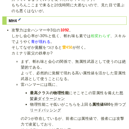
もちろんここまで来ると討伐時間に大差ないので、見た目で選ぶ
のも悪くはないが。
MH4
攻撃力は全ハンマー中3位の
1092
。
しかし会心率が-30%と低く、斬れ味も素では
相変わらず
、スキル
でようやく
青が現れる
。
そしてなぜか
覚醒
をつけると
雷450
が付く。
カミナリ親父の鉄拳か?
まず、斬れ味と会心の関係で、無属性武器として使うのは
絶
望
的
である。
よって、必然的に覚醒で現れる高い属性値を活かした雷属性
武器として使うことになる。
雷ハンマーには既に、
最高クラスの物理性能
にそこそこの雷属性を備えた
怒
髪豪ダイラージャン
物理性能こそ低いがこちらを上回る
属性値680
を持つ
ブ
リードバッシング
の2つが存在しているが、前者には属性値で、後者には攻撃
力で凌駕しており、