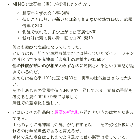
MH4Gでは石拳【愚】が復活したのだが…
相変わらずの会心率-30%
低いことは無いが
高いとは全く言えない
攻撃力1508、武器
倍率で290
覚醒で現れる、多少上がった雷属性500
斬れ味は素で長い青、匠で白20+紫10
何とも微妙な性能になってしまった。
というのも、前作で表示攻撃力だけは勝っていたダイラージャン
の強化形である
鬼神鎚【金鬼】
の攻撃力が
1560
と、
他の性能が酷いのが相変わらずなのに
逆転されるという事態が起
きているのだ。
あちらは会心率-10%に匠で紫30と、実際の性能差はさらに大き
い。
その上あちらの雷属性値も
340
まで上昇しており、覚醒の手間を
考えると属性値160の差では厳しく、
属性での差別化も難しい。
とはいえその作品内で
最高の斬れ味
を得たというのは大きな進歩
である。
上記のように鬼神鎚【金鬼】が存在する以上、その劣化版扱いさ
れるのは至極当然であると言えるが、
単体で見た場合はこれまでより遥かに使い勝手は増している。