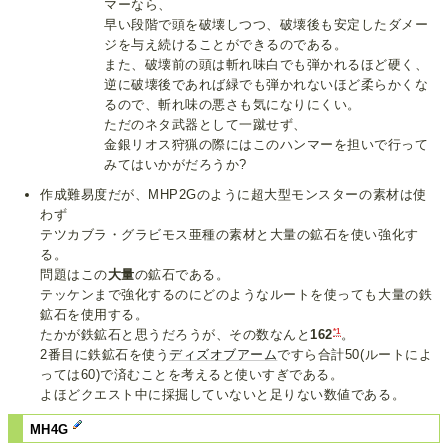
マーなら、
早い段階で頭を破壊しつつ、破壊後も安定したダメー
ジを与え続けることができるのである。
また、破壊前の頭は斬れ味白でも弾かれるほど硬く、
逆に破壊後であれば緑でも弾かれないほど柔らかくな
るので、斬れ味の悪さも気になりにくい。
ただのネタ武器として一蹴せず、
金銀リオス狩猟の際にはこのハンマーを担いで行って
みてはいかがだろうか?
作成難易度だが、MHP2Gのように超大型モンスターの素材は使
わず
テツカブラ・グラビモス亜種の素材と大量の鉱石を使い強化す
る。
問題はこの
大量
の鉱石である。
テッケンまで強化するのにどのようなルートを使っても大量の鉄
鉱石を使用する。
*1
たかが鉄鉱石と思うだろうが、その数なんと
162
。
2番目に鉄鉱石を使う
ディズオブアーム
ですら合計50(ルートによ
っては60)で済むことを考えると使いすぎである。
よほどクエスト中に採掘していないと足りない数値である。
MH4G