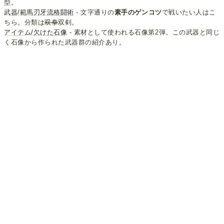
型。
武器/範馬刃牙流格闘術
- 文字通りの
素手のゲンコツ
で戦いたい人はこ
ちら。分類は
双拳
双剣。
アイテム/欠けた石像
- 素材として使われる石像第2弾。この武器と同じ
く石像から作られた武器群の紹介あり。