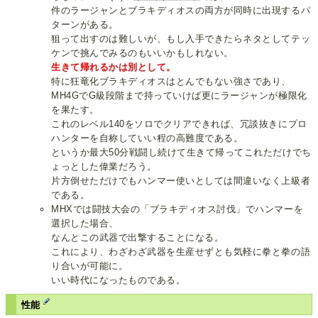
件のラージャンとブラキディオスの両方が同時に出現するパ
ターンがある。
狙って出すのは難しいが、もし入手できたらネタとしてテッ
ケンで挑んでみるのもいいかもしれない。
生きて帰れるかは別として。
特に狂竜化ブラキディオスはとんでもない強さであり、
MH4GでG級段階まで持っていけば更にラージャンが極限化
を果たす。
これのレベル140をソロでクリアできれば、冗談抜きにプロ
ハンターを自称していい程の高難度である。
というか最大50分戦闘し続けて生きて帰ってこれただけでち
ょっとした偉業だろう。
片方倒せただけでもハンマー使いとしては間違いなく上級者
である。
MHXでは闘技大会の「ブラキディオス討伐」でハンマーを
選択した場合、
なんとこの武器で出撃することになる。
これにより、わざわざ武器を生産せずとも気軽に拳と拳の語
り合いが可能に。
いい時代になったものである。
性能