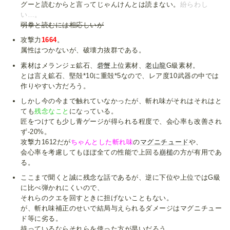
グーと読むからと言ってじゃんけんとは読まない。
紛らわし
い…。
弱拳と読むには相応しいが
攻撃力
1664
。
属性はつかないが、破壊力抜群である。
素材はメランジェ鉱石、
砦蟹
上位素材、
老山龍
G級素材。
とは言え鉱石、堅殻*10に重殻*5なので、レア度10武器の中では
作りやすい方だろう。
しかし今の今まで触れていなかったが、斬れ味がそれはそれはと
ても
残念なこと
になっている。
匠をつけても少し青ゲージが得られる程度で、会心率も改善され
ず-20%。
攻撃力1612だが
ちゃんとした斬れ味
の
マグニチュード
や、
会心率を考慮してもほぼ全ての性能で上回る
崩槌
の方が有用であ
る。
ここまで聞くと誠に残念な話であるが、逆に下位や上位ではG級
に比べ弾かれにくいので、
それらのクエを回すときに担げないこともない。
が、斬れ味補正のせいで結局与えられるダメージはマグニチュー
ド等に劣る。
持っているならそれらを使った方が早いだろう。