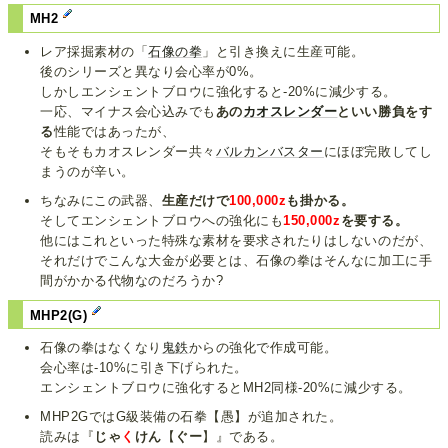
MH2
レア採掘素材の「
石像の拳
」と引き換えに生産可能。
後のシリーズと異なり会心率が0%。
しかしエンシェントブロウに強化すると-20%に減少する。
一応、マイナス会心込みでも
あの
カオスレンダー
といい勝負をす
る
性能ではあったが、
そもそもカオスレンダー共々
バルカンバスター
にほぼ完敗してし
まうのが辛い。
ちなみにこの武器、
生産だけで
100,000z
も掛かる。
そしてエンシェントブロウへの強化にも
150,000z
を要する。
他にはこれといった特殊な素材を要求されたりはしないのだが、
それだけでこんな大金が必要とは、石像の拳はそんなに加工に手
間がかかる代物なのだろうか?
MHP2(G)
石像の拳はなくなり
鬼鉄
からの強化で作成可能。
会心率は-10%に引き下げられた。
エンシェントブロウに強化するとMH2同様-20%に減少する。
MHP2GではG級装備の石拳【愚】が追加された。
読みは『
じゃ
く
けん
【
ぐー
】』である。