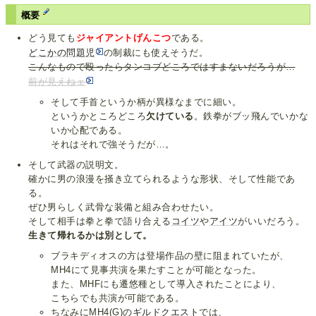
概要
どう見ても
ジャイアントげんこつ
である。
どこかの問題児
の制裁にも使えそうだ。
こんなもので殴ったらタンコブどころではすまないだろうが…
前が見えねェ
そして手首というか柄が異様なまでに細い。
というかところどころ
欠けている
。鉄拳がブッ飛んでいかな
いか心配である。
それはそれで強そうだが…。
そして武器の説明文。
確かに男の浪漫を掻き立てられるような形状、そして性能であ
る。
ぜひ男らしく武骨な装備と組み合わせたい。
そして相手は拳と拳で語り合える
コイツ
や
アイツ
がいいだろう。
生きて帰れるかは別として。
ブラキディオスの方は登場作品の壁に阻まれていたが、
MH4にて見事共演を果たすことが可能となった。
また、MHFにも遷悠種として導入されたことにより、
こちらでも共演が可能である。
ちなみにMH4(G)の
ギルドクエスト
では、