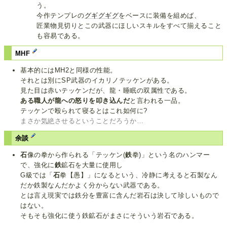
う。
今作テンプレの
グギグギグ
をベースに装備を組めば、
匠業物見切りとこの武器にほしいスキルをすべて揃えること
も容易である。
MHF
基本的にはMH2と同様の性能。
それとは別にSP武器のイカリノテッケンがある。
見た目は赤いテッケンだが、龍・睡眠の双属性である。
ある職人が龍への怒りを叩き込んだ
と言われる一品。
テッケンで殴られて寝るとはこれ如何に?
まさか
気絶
させるということだろうか…
余談
石
像の拳から作られる「テッケン(
鉄
拳)」という名のハンマー
で、強化に
鉄
鉱石を大量に使用し
G級では「
石
拳【愚】」になるという、冷静に考えると石製なん
だか鉄製なんだかよく分からない武器である。
とは言え現実では鉄分を豊富に含んだ岩石は決して珍しいもので
はない。
そもそも強化に使う鉄鉱石がまさにそういう岩石である。