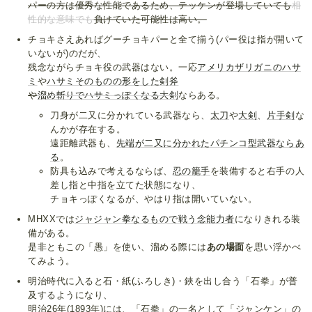
パーの方は優秀な性能であるため、テッケンが登場していても
相
性的な意味でも
負けていた可能性は高い。
チョキさえあればグーチョキパーと全て揃う(パー役は指が開いて
いないが)のだが、
残念ながらチョキ役の武器はない。一応
アメリカザリガニのハサ
ミ
や
ハサミそのものの形をした剣斧
や
溜め斬りでハサミっぽくなる大剣
ならある。
刀身が二又に分かれている武器なら、
太刀
や
大剣
、
片手剣
な
んかが存在する。
遠距離武器も、
先端が二又に分かれたパチンコ型武器ならあ
る
。
防具も込みで考えるならば、
忍の籠手
を装備すると右手の人
差し指と中指を立てた状態になり、
チョキっぽくなるが、やはり指は開いていない。
MHXXでは
ジャジャン拳なるもので戦う念能力者
になりきれる装
備がある。
是非ともこの「愚」を使い、溜める際には
あの場面
を思い浮かべ
てみよう。
明治時代に入ると石・紙(ふろしき)・鋏を出し合う「石拳」が普
及するようになり、
明治26年(1893年)には、「石拳」の一名として「ジャンケン」の