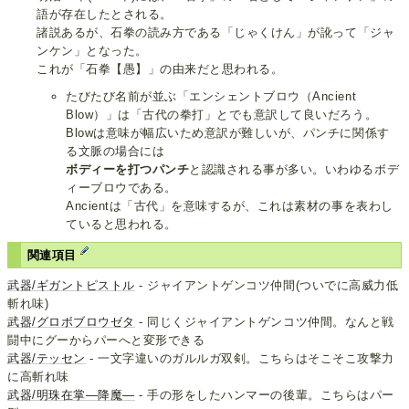
語が存在したとされる。
諸説あるが、石拳の読み方である「じゃくけん」が訛って「ジャ
ンケン」となった。
これが「石拳【愚】」の由来だと思われる。
たびたび名前が並ぶ「エンシェントブロウ（Ancient
Blow）」は「古代の拳打」とでも意訳して良いだろう。
Blowは意味が幅広いため意訳が難しいが、パンチに関係す
る文脈の場合には
ボディーを打つパンチ
と認識される事が多い。いわゆるボデ
ィーブロウである。
Ancientは「古代」を意味するが、これは素材の事を表わし
ていると思われる。
関連項目
武器/ギガントピストル
- ジャイアントゲンコツ仲間(ついでに高威力低
斬れ味)
武器/グロボブロウゼタ
- 同じくジャイアントゲンコツ仲間。なんと戦
闘中にグーからパーへと変形できる
武器/テッセン
- 一文字違いのガルルガ双剣。こちらはそこそこ攻撃力
に高斬れ味
武器/明珠在掌―降魔―
- 手の形をしたハンマーの後輩。こちらはパー