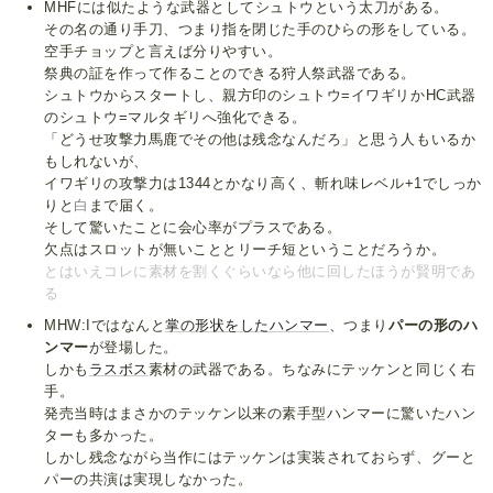
MHFには似たような武器としてシュトウという太刀がある。
その名の通り手刀、つまり指を閉じた手のひらの形をしている。
空手チョップと言えば分りやすい。
祭典の証を作って作ることのできる狩人祭武器である。
シュトウからスタートし、親方印のシュトウ=イワギリかHC武器
のシュトウ=マルタギリへ強化できる。
「どうせ攻撃力馬鹿でその他は残念なんだろ」と思う人もいるか
もしれないが、
イワギリの攻撃力は1344とかなり高く、斬れ味レベル+1でしっか
りと
白
まで届く。
そして驚いたことに会心率がプラスである。
欠点はスロットが無いこととリーチ短ということだろうか。
とはいえコレに素材を割くぐらいなら他に回したほうが賢明であ
る
MHW:Iではなんと
掌の形状をしたハンマー
、つまり
パーの形のハ
ンマー
が登場した。
しかも
ラスボス
素材の武器である。ちなみにテッケンと同じく右
手。
発売当時はまさかのテッケン以来の素手型ハンマーに驚いたハン
ターも多かった。
しかし残念ながら当作にはテッケンは実装されておらず、グーと
パーの共演は実現しなかった。