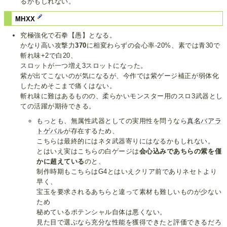
るかもしれない。
MHXX
究極強化で石拳【愚】となる。
かなり高い攻撃力
370
に相変わらずの会心率-20%、素では青30で
斬れ味+2で白20、
スロットが一つ増え3スロットになった。
紫が出てこないのが気になるが、今作では紫ゲージ補正が弱体化
したためそこまで痛くはない。
斬れ味に難はあるものの、柔らかいモンスター用のスロ3武器とし
ての活躍が期待できる。
もっとも、無属性武器としての実用性を問うなら
真名バアラ
トゲバル
が存在するため、
こちらは最終的にはネタ武器寄りにはなるかもしれない。
とはいえ実はこちらの白ゲージは
会心込みであちらの紫を僅
かに超えている
のと、
制作時期もこちらはG4とはいえクリア前でありネセトより
早く、
宝玉を要求されるあちらと違って素材も難しいものが少ない
ため
秘めているポテンシャル自体は悪くない。
見た目で選ぶなら充分な性能を獲得できたと評価できるだろ