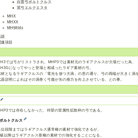
白雷弓ボルトクルス
冥弓エルクエスタ
MHX
MHXX
MHWilds
余談
関連項目
MH3では弓がリストラされ、MHP3では素材元のラギアクルスが欠場だった為、
MH3Gになってやっと登場と相成ったラギア素材の弓。
素材となるラギアクルスの「電光を放つ大渦」の意の通り、弓の両端が大きく渦
武器説明によればその渦巻く弓腹が矢の推力を向上させている、との事。
G
MHP3では存在しなかった、待望の雷属性拡散枠の弓である。
ボルトクルス
上位段階まではラギアクルス通常種の素材で強化できるが、
G級以降はラギアクルス亜種の素材での強化することになる。