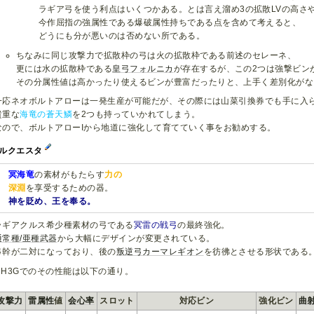
ラギア弓を使う利点はいくつかある。とは言え溜め3の拡散LVの高さ
今作屈指の強属性である爆破属性持ちである点を含めて考えると、
どうにも分が悪いのは否めない所である。
ちなみに同じ攻撃力で拡散枠の弓は火の拡散枠である前述のセレーネ、
更には水の拡散枠である
皇弓フォルニカ
が存在するが、この2つは強撃ビン
その分属性値は高かったり使えるビンが豊富だったりと、上手く差別化がな
一応ネオボルトアローは一発生産が可能だが、その際には山菜引換券でも手に入
貴重な
海竜の蒼天鱗
を2つも持っていかれてしまう。
なので、ボルトアローIから地道に強化して育てていく事をお勧めする。
ルクエスタ
冥海竜
の素材がもたらす
力の
深淵
を享受するための器。
神を貶め、王を奉る。
ラギアクルス希少種素材の弓である
冥雷の戦弓
の最終強化。
通常種/亜種武器
から大幅にデザインが変更されている。
弓幹が二対になっており、後の
叛逆弓カーマレギオン
を彷彿とさせる形状である
MH3Gでのその性能は以下の通り。
攻撃力
雷属性
値
会心率
スロット
対応ビン
強化ビン
曲