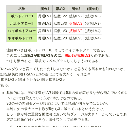
名称
溜め1
溜め2
溜め3
(溜め4)
ボルトアローI
貫通LV1
拡散LV2
拡散LV2
(拡散LV3)
ボルトアローII
貫通LV1
拡散LV3
拡散LV2
(拡散LV3)
ハイボルトアロー
貫通LV1
拡散LV3
拡散LV2
(拡散LV4)
ネオボルトアロー
貫通LV1
拡散LV3
拡散LV3
(拡散LV4)
注目すべきはボルトアローII、そしてハイボルトアローである。
この二つは
溜め2が拡散LV3なのに、
溜め3が拡散LV2
なのである。
つまり溜めると、最後でレベルダウンしてしまうのである。
「レベルダウンと言ってもたった1じゃないか」と思う方も居るかも知れないが、
実は拡散矢におけるLV2と3の差はとても大きく、それこそ
＞拡散LV3＞(越えられない壁)＞拡散LV2＞
である。
具体的には、矢の本数がLV3以降では5本の矢が広がりながら飛んでいくの
LV1と2では飛んでいく矢が3本だけなのである。
3Gの弓の内部ダメージ設定については詳細が明らかではないが、
単純に矢の最大ヒット数が5から3に減っているというだけで、
ヒット数が特に重要な拡散弓において与ダメージが大きく下がっているであ
容易に想像が付くだろう。属性弓として
尚更
である。