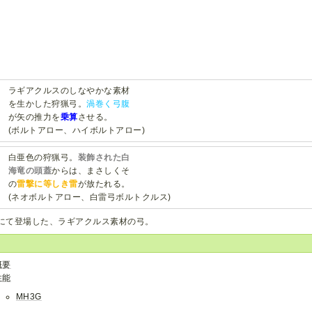
ラギアクルスのしなやかな素材
を生かした狩猟弓。
渦巻く弓腹
が矢の推力を
乗算
させる。
(ボルトアロー、ハイボルトアロー)
白亜色の狩猟弓。
装飾された白
海竜の頭蓋
からは、まさしくそ
の
雷撃に等しき雷
が放たれる。
(ネオボルトアロー、白雷弓ボルトクルス)
Gにて登場した、ラギアクルス素材の弓。
概要
性能
MH3G