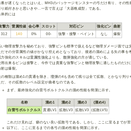
出番が遅くなったとはいえ、MH3のパッケージモンスターの弓だけ有り、その性
折り紙付きかと思いきや…一言で言えば「大器晩成型」である。
具体的には
攻撃力
雷属性値
会心率
スロット
対応ビン
強化ビン
曲射
312
140
0%
00-
強撃・接撃・ペイント
なし
爆裂
高い物理攻撃力を秘めており、強撃ビンも標準で扱えるなど物理ダメージ面では
ただその分雷属性の値がかなり控えめとなっており、後述の溜めによる矢の事を
威力強化のスキルは
雷属性強化
よりも、
散弾強化
の方が適している。
使用出来るビンは接撃と、今作では貴重な強撃ビンと物理攻撃に適したものだけ
曲射は爆裂。
矢の種類は溜め1の貫通を除き、
増弾
の4も含めて残りは全て拡散、とかなり判り
ただ、その拡散のレベル設定が曲者なのである。
まず、最終強化の白雷弓ボルトクルスの溜め性能を簡潔に示す。
名称
溜め1
溜め2
溜め3
(溜め4)
白雷弓ボルトクルス
貫通LV1
拡散LV3
拡散LV3
(拡散LV5)
これだけ見れば、癖のない良い拡散弓である。しかし、ここに至るまでが苦
以下に、ここに至るまでの各弓の溜め性能を簡潔に示す。