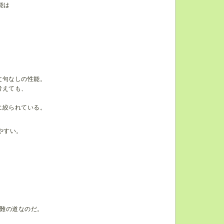
能は
文句なしの性能。
考えても、
に絞られている。
やすい。
難の道なのだ。