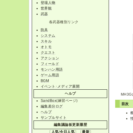
登場人物
世界観
武器
各武器種別リンク
防具
システム
スキル
オトモ
クエスト
アクション
フィールド
モンハン用語
ゲーム用語
BGM
イベント･メディア展開
ヘルプ
MH3
SandBox
(練習ページ)
目次
編集差分ログ
ヘルプ
サンプルサイト
編集議論板更新履歴
〔
人気
/
今日人気
〕〔
最新
〕