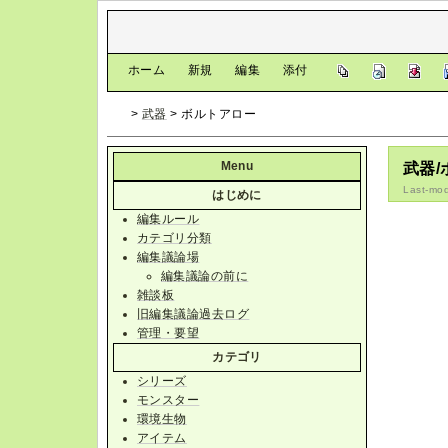
[
ホーム
|
新規
|
編集
|
添付
]
>
武器
> ボルトアロー
Menu
武器
Last-mod
はじめに
編集ルール
カテゴリ分類
編集議論場
編集議論の前に
雑談板
旧編集議論過去ログ
管理・要望
カテゴリ
シリーズ
モンスター
環境生物
アイテム