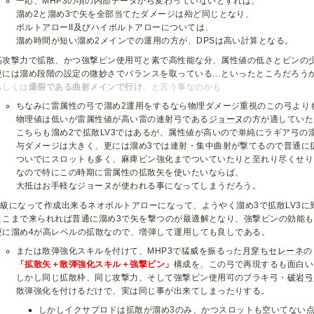
一応、MHP3の頃の内部データから変わっていないとすれば、
溜め2と溜め3で矢を全部当てたダメージは殆ど同じとなり、
ボルトアローII及びハイボルトアローについては、
溜め時間が短い溜め2メインでの運用の方が、DPSは高い計算となる。
高攻撃力で拡散、かつ強撃ビン使用可と素で高性能な分、属性値の低さとビンの
更には溜め段階の設定の微妙さでバランスを取っている…といったところだろう
もしくは
爆裂である曲射メインで行け
、と言う事なのかも
ちなみに雷属性の弓で溜め2運用をするなら物理ダメージ重視のこの弓より
物理値は低いが雷属性値が高い雷の連射弓である
ジョーヌ
の方が適していた
こちらも溜め2で拡散LV3ではあるが、属性値が高いので単純にラギア弓の
与ダメージは大きく、更には溜め3では連射・集中曲射が撃てるので普通に
ついでにスロットも多く、麻痺ビン強化までついていたりと至れり尽くせり
なので特にこの時期に雷属性の拡散矢を使いたいならば、
大抵はお手軽なジョーヌが使われる事になってしまうだろう。
G級になって作成出来るネオボルトアローになって、ようやく溜め3で拡散LV3に
ここまで来られれば普通に溜め3で矢を撃つのが最適解となり、強撃ビンの効能
更に溜め4が高レベルの拡散なので、増弾して運用しても良しである。
または散弾強化スキルを付けて、MHP3で猛威を振るった
月穿ちセレーネ
の
「拡散矢＋散弾強化スキル＋強撃ビン」
構成を、この弓で再現するも面白い
しかし同じ拡散枠、同じ攻撃力、そして強撃ビン使用可のブラキ弓・
破岩弓
散弾強化を付けるだけで、実は同じ事が出来てしまったりする。
しかしイクサプロドは拡散が溜め3のみ、かつスロットも空いてない