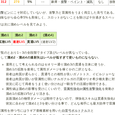
312
270
5%
---
麻痺・
接撃
・
ペイント
・
減気
なし
放
強撃ビン
にこそ対応していないが、攻撃力と雷属性をうまく両立した良弓である
地味ながら会心率5%も美味しく、スロットがないことを除けば十分過ぎるスペッ
では次に溜めレベルを見てみよう。
溜め1
溜め2
溜め3
(溜め4)
拡散LV5
連射LV1
貫通LV5
(連射LV2)
ご覧のとおり1～3の全段階でタイプ及びレベルが異なっている。
そして
溜め2・溜め4の連射矢はレベルが低すぎて使いものにならない
。
運用として考えられるのはセオリー通り溜め3の貫通を主体に使うか、
溜め1の拡散を連発して属性ダメージを稼ぐかの二択となる。
前者は肉質が柔らかく、貫通弓との相性が良いガノトトス、イビルジョーな
後者は肉質が固いが雷属性に弱いナルガクルガの刃翼やリオ希少種夫妻に対
状況に応じて両者をうまく使い分ければ一騎当千の活躍が期待できる。
属性値は溜めの影響を受けにくいので、
雷属性強化or属性攻撃強化
を発動さ
溜め1の拡散LV5がより活きる。
反面溜め1の物理ダメージは期待できないので、弾強化スキルは貫通矢強化
状況に合わせて溜め1と3を使い分ける事で、どんな相手にも最大効率で雷
雷属性を持つ弓にはラギア亜種素材を用いた
白雷弓ボルトクルス
と