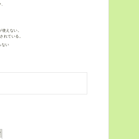
や、
が使えない。
されている。
らない
。
射