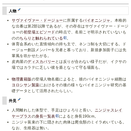
人物
サヴァイヴァー・ドージョー
に所属する
バイオニンジャ
。本格的
な出番は第2部以降であるが、その存在はサヴァイヴァー・ドージ
ョーの
初登場エピソード
の時点で、名前こそ明示されていないも
のの
ちらりと触れられている
。
体育会系めいた直情傾向の持ち主で、ネンコ制を大切にする。ド
ージョー創設メンバーを兄者と慕っており、新規参加面子には先
輩風を吹かせたがる。
皮肉屋の
ディスカバリー
とは反りが合わない様子だが、イクサの
場ではカラテに乏しい彼を盾となって守る場面も。
物理書籍版
の登場人物名鑑によると、彼のバイオニンジャ細胞は
ヨロシサン製薬
におけるその後の様々なバイオニンジャ研究の基
礎データとして活用されたらしい。
外見
人間離れした体型で、手足はひょろりと長い。
ニンジャスレイ
ヤープラス
の
身長一覧表
によると身長190cm。
ニンジャ装束の下に隠された肉体は爬虫類のミイラめいている。
なお、生殖器は無い。