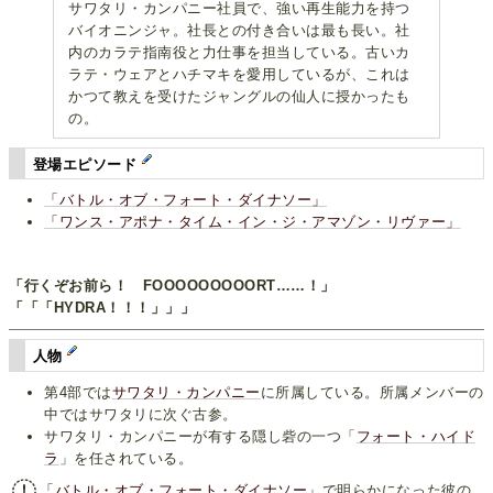
サワタリ・カンパニー社員で、強い再生能力を持つ
バイオニンジャ。社長との付き合いは最も長い。社
内のカラテ指南役と力仕事を担当している。古いカ
ラテ・ウェアとハチマキを愛用しているが、これは
かつて教えを受けたジャングルの仙人に授かったも
の。
登場エピソード
「バトル・オブ・フォート・ダイナソー」
「ワンス・アポナ・タイム・イン・ジ・アマゾン・リヴァー」
「行くぞお前ら！ FOOOOOOOOORT……！」
「「「HYDRA！！！」」」
人物
第4部では
サワタリ・カンパニー
に所属している。所属メンバーの
中ではサワタリに次ぐ古参。
サワタリ・カンパニーが有する隠し砦の一つ「
フォート・ハイド
ラ
」を任されている。
「バトル・オブ・フォート・ダイナソー」
で明らかになった彼の