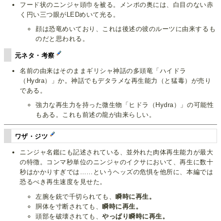
フード状のニンジャ頭巾を被る。メンポの奥には、白目のない赤
く円い三つ眼がLEDめいて光る。
顔は恐竜めいており、これは後述の彼のルーツに由来するも
のだと思われる。
元ネタ・考察
名前の由来はそのままギリシャ神話の多頭竜「ハイドラ
（Hydra）」か。神話でもデタラメな再生能力（と猛毒）が売り
である。
強力な再生力を持った微生物「ヒドラ（Hydra）」の可能性
もある。これも前述の龍が由来らしい。
ワザ・ジツ
ニンジャ名鑑にも記述されている、並外れた肉体再生能力が最大
の特徴。コンマ秒単位のニンジャのイクサにおいて、再生に数十
秒はかかりすぎでは……というヘッズの危惧を他所に、本編では
恐るべき再生速度を見せた。
左腕を銃で千切られても、
瞬時に再生。
胴体を寸断されても、
瞬時に再生。
頭部を破壊されても、
やっぱり瞬時に再生。