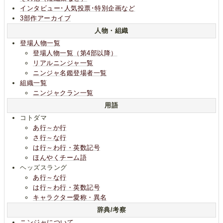
インタビュー･人気投票･特別企画など
3部作アーカイブ
人物・組織
登場人物一覧
登場人物一覧（第4部以降）
リアルニンジャ一覧
ニンジャ名鑑登場者一覧
組織一覧
ニンジャクラン一覧
用語
コトダマ
あ行～か行
さ行～な行
は行～わ行・英数記号
ほんやくチーム語
ヘッズスラング
あ行～な行
は行～わ行・英数記号
キャラクター愛称・異名
辞典/考察
ニンジャについて