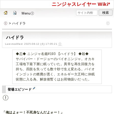
ニンジャスレイヤー Wiki*
Menu
> ハイドラ
ハイドラ
Last-modified: 2025-08-12 (火) 17:05:21
◆忍◆ ニンジャ名鑑#193 【ハイドラ】 ◆殺◆
サバイバー・ドージョーのバイオニンジャ。オカキ
工場地下最下層に眠っていた。異常な再生回復力を
持ち、四肢を失っても数十秒で生え変わる。バイオ
インゴットの燃費が悪く、エネルギー欠乏時に休眠
状態に入る為、解放後暫くはお荷物扱いだった。
登場エピソード
「俺はよォー！不死身なんだよォー！」