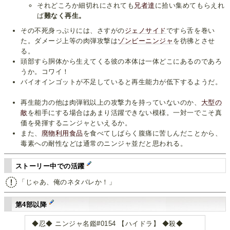
それどころか細切れにされても
兄
者
達
に拾い集めてもらえれ
ば
難なく再生。
その不死身っぷりには、さすがの
ジェノサイド
ですら舌を巻い
た。ダメージ上等の肉弾攻撃は
ゾンビーニンジャ
を彷彿とさせ
る。
頭部すら胴体から生えてくる彼の本体は一体どこにあるのであろ
うか。コワイ！
バイオインゴットが不足していると再生能力が低下するようだ。
再生能力の他は肉弾戦以上の攻撃力を持っていないのか、
大型の
敵
を相手にする場合はあまり活躍できない模様。一対一でこそ真
価を発揮するニンジャといえるか。
また、
廃物利用食品
を食べてしばらく腹痛に苦しんだことから、
毒素への耐性などは通常のニンジャ並だと思われる。
ストーリー中での活躍
「じゃあ、俺のネタバレか！」
第4部以降
◆忍◆ ニンジャ名鑑#0154 【ハイドラ】 ◆殺◆