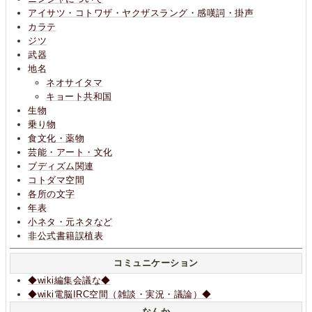
アイサツ・コトワザ・ヤクザスラング・感嘆詞・掛声
カラテ
ジツ
武器
地名
ネオサイタマ
キョート共和国
生物
乗り物
食文化・薬物
芸能・アート・文化
ブディズム関連
コトダマ空間
各所の文字
年表
小ネタ・元ネタなど
非公式書籍誤植表
コミュニケーション
◆wiki編集会議な◆
◆wiki電脳IRC空間（雑談・実況・議論）◆
なんか