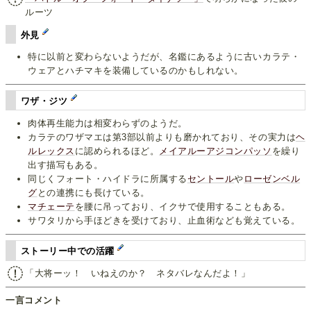
ルーツ
外見
特に以前と変わらないようだが、名鑑にあるように古いカラテ・
ウェアとハチマキを装備しているのかもしれない。
ワザ・ジツ
肉体再生能力は相変わらずのようだ。
カラテのワザマエは第3部以前よりも磨かれており、その実力は
ヘ
ルレックス
に認められるほど。
メイアルーアジコンパッソ
を繰り
出す描写もある。
同じくフォート・ハイドラに所属する
セントール
や
ローゼンベル
グ
との連携にも長けている。
マチェーテ
を腰に吊っており、イクサで使用することもある。
サワタリから手ほどきを受けており、止血術なども覚えている。
ストーリー中での活躍
「大将ーッ！ いねえのか？ ネタバレなんだよ！」
一言コメント