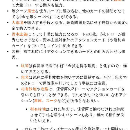
で大量ドローする動きも強力。
毎ターン
策士
を使うループに組み込む。他のカードの補助がなく
ても9金を毎ターン出すことができる。
大市場
を購入する手段となる。銅貨問題を気にせず序盤から確定6
金で購入できる。
資本主義
によって非常に強力になるカードの1枚。2枚ドローが優
秀なだけでなく、資本主義対象外のアクションカード（や勝利点
カード）を引いてもコインに変換できる。
各種、捨て札時にリアクションできるカードとの組み合わせも優
秀。
坑道
は保管庫で捨てれば「金貨を得る銅貨」と化すので、極
めて強力となる。
忠犬
は純粋に手札枚数を増やすのに貢献する。ただし忠犬で
の2ドローで保管庫を引いてしまう事故には注意。
村有緑地
や
進路
は、保管庫の2ドローでアクションカードを
引いても打つことができる。手札が少ないと強力になるアク
ション(
書庫
、
スーク
など)があるとなお良い。
村有緑地
はこれに加えて、保管庫と揃わなければ持続
させて手札を増やすパターンもあり、極めて相性が良
いといえる。
これらは「他のプレイヤーへの手札交換効果」でも同様のこ