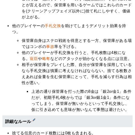
とが言えるので、保管庫を用いるゲームではこれらのカード
を(クリーンアップフェイズ以外に)捨て札にしやすく、価値
が上がる。
他のプレイヤーの
手札交換
を助けてしまうデメリット効果を持
つ。
保管庫自身はステロ戦術を得意とする一方、保管庫がある場
ではコンボの
事故
率を下げる。
他のプレイヤーが手札交換を行うと、手札枚数は4枚にな
る。
寵臣
や
略奪
などのアタックが効かなくなる点には注意。
相手が保管庫をプレイした際、自分が保管庫を採用している
なら手札交換は慎重に考えなければならない。捨てる枚数さ
えあれば金量を生む保管庫にとって、手札を減らす行為は相
性が悪い。
上述の通り保管庫を打った際の8金は「銀2or金1」条件
だが、初期手札4枚からでは「銀3or銀1金1」条件にな
ってしまう。保管庫が無いからといって手札交換し、
仮に引き込めても意味が無いなんて事態は避けたい。
詳細なルール
捨てる任意のカード枚数には0枚も含まれる。