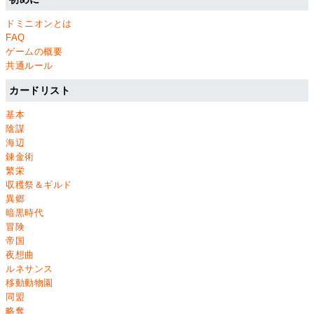
ドミニオンとは
FAQ
ゲームの概要
共通ルール
カードリスト
基本
陰謀
海辺
錬金術
繁栄
収穫祭＆ギルド
異郷
暗黒時代
冒険
帝国
夜想曲
ルネサンス
移動動物園
同盟
略奪