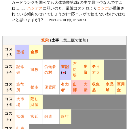
カードランクを調べても大体繁栄第2版の中で最下位なんですよ
ね……。
ハンデス
に弱いのと、最近はステロより
コンボ
が重視さ
れている傾向のせいでしょうか(一応コンボで使えないわけではな
いと思いますが)？ --
2024-09-18 (水) 01:48:54
繁栄
(
太字
…第二版で追加)
コス
望楼
金床
ト3
石
コス
記念
労働者
書記
出
ティ
司教
切
ト4
碑
の村
(
■
)
資
アラ
場
コス
造幣
有力
山
大
収集
水晶
軍用
都市
保管庫
ト5
所
者
師
衆
品
球
金
コス
大市
隠し
ト6
場
財産
コス
拡張
宮廷
鍛造
銀行
ト7
コス
行商