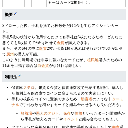
ヤーはカード1枚を引く。
概要
2ドローした後、手札を捨てた枚数分だけ1金を生むアクションカー
ド。
手札5枚の状態から使用するだけでも手札は6枚になるため、どんなに
悪くても6枚捨てて6金は出せて
金貨
が購入できる。
また、その6枚の中に
銀貨
2枚か金貨1枚があればそれだけで8金が出せ
て
属州
の購入が可能。
このように属州場では非常に強力なカードだが、
植民地
購入のための
11金を目指す場合は
白金貨
がなければ難しい。
利用法
保管庫
ステロ
。銀貨＆金貨と保管庫数枚で完結する戦術。購入し
た勝利点も保管庫でコインに変えられるので失速しにくい。
手札の枚数をコインに置換できるため、
助言者
のような非
ターミ
ナル
で手札枚数を増やすカードと組み合わせるのも良いだろう。
船着場
や
悪人のアジト
、
保存
や
探検
といったターン開始時か
ら手札が増えるカードや
イベント
と組み合わせてもよい。
アクションに余裕があれば、保管庫で手札を減らした上で
書庫
系