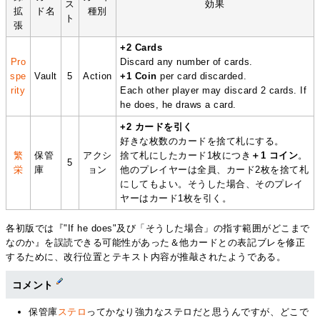
ス
効果
拡
ド名
種別
ト
張
+2 Cards
Pro
Discard any number of cards.
spe
Vault
5
Action
+1 Coin
per card discarded.
rity
Each other player may discard 2 cards. If
he does, he draws a card.
+2 カードを引く
好きな枚数のカードを捨て札にする。
繁
保管
アクシ
捨て札にしたカード1枚につき
＋1 コイン
。
5
栄
庫
ョン
他のプレイヤーは全員、カード2枚を捨て札
にしてもよい。そうした場合、そのプレイ
ヤーはカード1枚を引く。
各初版では『"If he does"及び「そうした場合」の指す範囲がどこまで
なのか』を誤読できる可能性があった＆他カードとの表記ブレを修正
するために、改行位置とテキスト内容が推敲されたようである。
コメント
保管庫
ステロ
ってかなり強力なステロだと思うんですが、どこで