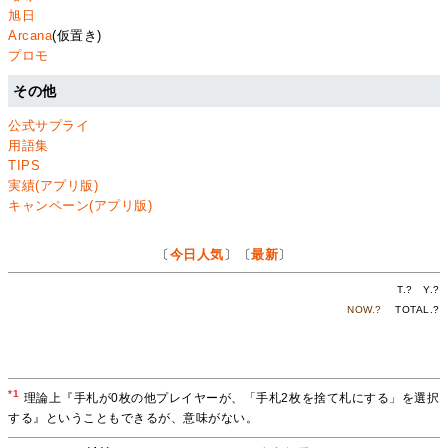
旭日
Arcana
(仮置き)
プロモ
その他
公式サプライ
用語集
TIPS
実績(アプリ版)
キャンペーン(アプリ版)
〔
今日人気
〕〔
最新
〕
T.
?
Y.
?
NOW.
?
TOTAL.
?
*1
理論上『手札が0枚の他プレイヤーが、「手札2枚を捨て札にする」を選択
する』ということもできるが、意味がない。