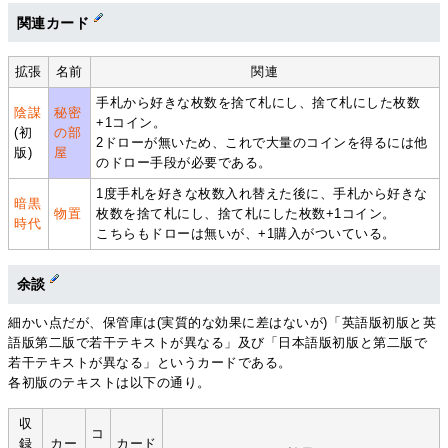
関連カード
拡張
名前
関連
手札から好きな枚数を捨て札にし、捨て札にした枚数
陰謀
秘密
+1コイン。
(初
の部
2ドローが無いため、これで大量のコインを得るには他
版)
屋
のドロー手段が必要である。
1度手札を好きな枚数入れ替えた後に、手札から好きな
暗黒
物置
枚数を捨て札にし、捨て札にした枚数+1コイン。
時代
こちらもドローは無いが、+1購入がついている。
余談
細かい点だが、保管庫は(実質的な効果に差はないが)「英語版初版と英
語版第二版で若干テキストが異なる」及び「日本語版初版と第二版で
若干テキストが異なる」というカードである。
各初版のテキストは以下の通り。
収
コ
録
カー
カード