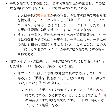
手札を捨て札にする際には、まず何枚捨てるかを宣言し、その枚
数を1枚ずつではなくカード全て同時に捨て札にする。
例えば手札に
村有緑地
がある場合、保管庫の効果で村有緑地
を捨て札にし、リアクションして即座に「+1ドロー、+2ア
クション」を得ることはできるが、ここでドローしたカード
を更に保管庫の効果で捨て札にすることはできない。
捨て札は一番上に置かれたカードのみが公開情報なので、一
度に複数枚を捨て札にした場合は、一番上にしたカード以外
の内訳を相手に確認されることはない。このことは、このカ
ードによって他のプレイヤーが手札2枚を捨て札にする時も
同様である。
他プレイヤーへの効果は、「手札2枚を捨て札にしてもよい(そう
した場合1ドロー得る)」であることに注意。
他プレイヤーは、「手札2枚を捨て札にする(そして1ドロー
得る)」か「手札を1枚も捨て札にしない(当然1ドロー得られ
ない)」という選択しか取れない。
ただし、『手札が1枚の他プレイヤーが、「手札2枚を
*1
捨て札にする」を選択する』ということはできる
。そ
の場合は「手札1枚を捨て札にする。1ドロー得られな
い」という処理になる。