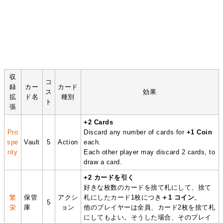
収
コ
録
カー
カード
ス
効果
拡
ド名
種別
ト
張
+2 Cards
Pro
Discard any number of cards for
+1 Coin
spe
Vault
5
Action
each.
rity
Each other player may discard 2 cards, to
draw a card.
+2 カードを引く
好きな枚数のカードを捨て札にして、捨て
繁
保管
アクシ
札にしたカード1枚につき
＋1 コイン
。
5
栄
庫
ョン
他のプレイヤーは全員、カード2枚を捨て札
にしてもよい。そうした場合、そのプレイ