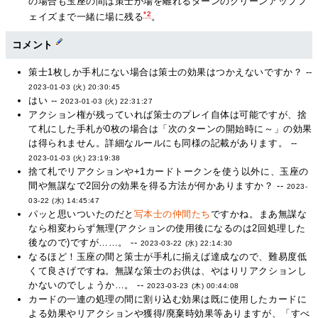
の場合も玉座の間は策士が場を離れるターンのクリーンアップフ
*2
ェイズまで一緒に場に残る
。
コメント
策士1枚しか手札にない場合は策士の効果はつかえないですか？ --
2023-01-03 (火) 20:30:45
はい --
2023-01-03 (火) 22:31:27
アクション権が残っていれば策士のプレイ自体は可能ですが、捨
て札にした手札が0枚の場合は「次のターンの開始時に～」の効果
は得られません。詳細なルールにも同様の記載があります。 --
2023-01-03 (火) 23:19:38
捨て札でリアクションや+1カードトークンを使う以外に、玉座の
間や無謀なで2回分の効果を得る方法が何かありますか？ --
2023-
03-22 (水) 14:45:47
パッと思いついたのだと
写本士の仲間たち
ですかね。まあ無謀な
なら相変わらず無理(アクションの使用後になるのは2回処理した
後なので)ですが……。 --
2023-03-22 (水) 22:14:30
なるほど！玉座の間と策士が手札に揃えば達成なので、難易度低
くて良さげですね。無謀な策士のお供は、やはりリアクションし
かないのでしょうか…。 --
2023-03-23 (木) 00:44:08
カードの一連の処理の間に割り込む効果は既に使用したカードに
よる効果やリアクションや獲得/廃棄時効果等ありますが、「すべ