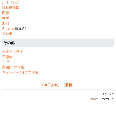
ルネサンス
移動動物園
同盟
略奪
旭日
Arcana
(仮置き)
プロモ
その他
公式サプライ
用語集
TIPS
実績(アプリ版)
キャンペーン(アプリ版)
〔
今日人気
〕〔
最新
〕
T.
?
Y.
?
NOW.
?
TOTAL.
?