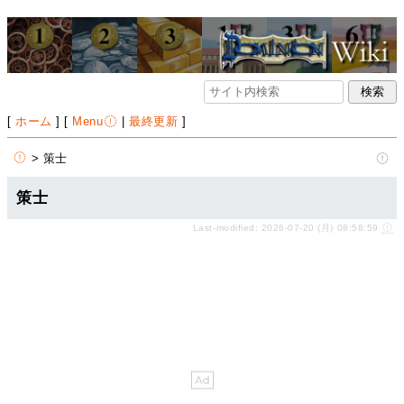
[
ホーム
] [
Menu
|
最終更新
]
> 策士
策士
Last-modified: 2026-07-20 (月) 08:58:59