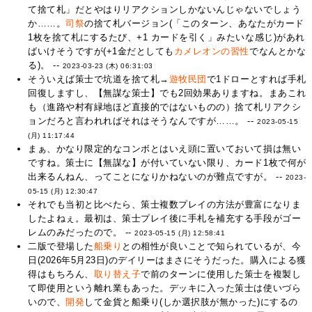
て捨て札」だとやはりリアクションしかないんじゃないでしょう
か……。
司祭
の捨て札バージョン(「このターン、あなたがカード
1枚を捨て札にするたび、+1 カードを引く」みたいな感じ)があれ
ばいけそうですが(+1金だとしても
カメレオンの習性
でなんとかな
る)。 --
2023-03-23 (木) 06:31:03
そういえば策士で坑道を捨て札→
遊牧民団
で1ドローとすれば手札
回復しますし、【無謀な策士】でも2回効果ありますね。まあこれ
も（進路や村有緑地ほど直接的ではないものの）捨て札リアクシ
ョンだろと言われればそれはそうなんですが……。 --
2023-05-15
(月) 11:17:44
まぁ、かなり限定的なコンボとはいえ頭に置いておいて損は無い
ですね。策士に【無謀な】が付いていない限り、カード1枚で何が
出来るんねん、ってことになりかねないのが難点ですが。 --
2023-
05-15 (月) 12:30:47
それでも当初と比べたら、策士複数プレイの方法が豊富になりま
したよねぇ。最初は、策士プレイ後に手札を補充する手段がゴー
レムのみだったので。 --
2023-05-15 (月) 12:58:41
二版で登場した
船乗り
との相性が良いことで知られているが、今
日(2026年5月23日)のデイリーはまさにそうだった。購入による獲
得はもちろん、
取り替え子
で前のターンに使用した策士を複製し
て即使用という離れ業もあった。デッキに入った策士は使いづら
いので、
開発
して金貨と船乗り(しか選択肢が無かった)にするの