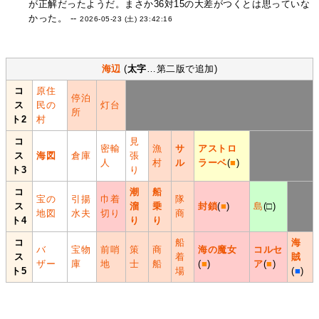
が正解だったようだ。まさか36対15の大差がつくとは思っていな
かった。 --
2026-05-23 (土) 23:42:16
海辺
(
太字
…第二版で追加)
コ
原住
停泊
ス
民の
灯台
所
ト2
村
コ
見
密輸
漁
サ
アストロ
ス
海図
倉庫
張
人
村
ル
ラーベ
(
■
)
ト3
り
コ
潮
船
宝の
引揚
巾着
隊
ス
溜
乗
封鎖
(
■
)
島
(□)
地図
水夫
切り
商
ト4
り
り
コ
船
海
バ
宝物
前哨
策
商
海の魔女
コルセ
ス
着
賊
ザー
庫
地
士
船
(
■
)
ア
(
■
)
ト5
場
(
■
)