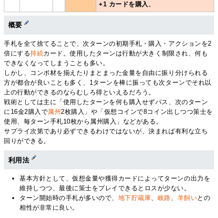
+1 カードを購入
。
概要
手札を全て捨てることで、次ターンの初期手札・購入・アクションを2
倍にする
持続
カード。使用したターンは行動が大きく制限され、何も
できなくなってしまうことも多い。
しかし、コンボ材を揃えたりまとまった金量を自由に振り分けられる
方が都合が良いことも多く、1ターンを棒に振っても次ターンでそれ以
上の行動ができるのならむしろ得といえるだろう。
戦術としては主に「使用したターンを何も購入せずパス、次のターン
に16金2購入で
属州
2枚購入」や「仮想コインで8コイン出しつつ策士を
使用、毎ターン手札10枚から属州購入」などがある。
サプライ次第であり必ずできるわけではないが、決まれば有利な立ち
回りができる。
利用法
基本方針として、仮想金量や獲得カードによってターンの出力を
維持しつつ、最後に策士をプレイできるとロスが少ない。
ターン開始時の手札が多いので、
地下貯蔵庫
、
岐路
、
羊飼い
との
相性が非常に良い。