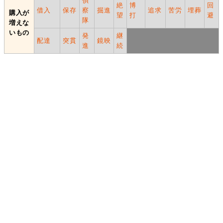
偵
絶
博
回
借入
保存
察
掘進
追求
苦労
埋葬
購入が
望
打
避
隊
増えな
いもの
発
継
配達
突貫
鏡映
進
続