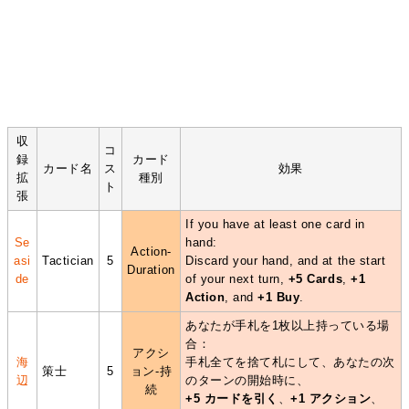
収
コ
録
カード
カード名
ス
効果
拡
種別
ト
張
If you have at least one card in
Se
hand:
Action-
asi
Tactician
5
Discard your hand, and at the start
Duration
de
of your next turn,
+5 Cards
,
+1
Action
, and
+1 Buy
.
あなたが手札を1枚以上持っている場
合：
アクシ
海
手札全てを捨て札にして、あなたの次
策士
5
ョン-持
辺
のターンの開始時に、
続
+5 カードを引く
、
+1 アクション
、