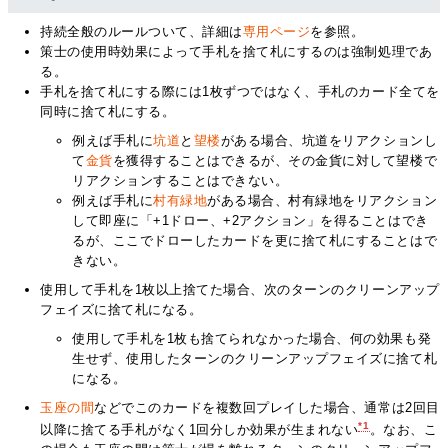
持続全般のルールついて、詳細は
専用ページ
を参照。
策士の使用時効果によって手札を捨て札にするのは強制処理であ
る。
手札を捨て札にする際には1枚ずつではなく、手札のカード全てを
同時に捨て札にする。
例えば手札に
坑道
と
望楼
がある場合、坑道をリアクションし
て
金貨
を獲得することはできるが、その金貨に対して望楼で
リアクションすることはできない。
例えば手札に
村有緑地
がある場合、村有緑地をリアクション
して即座に「+1ドロー、+2アクション」を得ることはでき
るが、ここでドローしたカードを更に捨て札にすることはで
きない。
使用して手札を1枚以上捨てた場合、次のターンのクリーンアップ
フェイズに捨て札になる。
使用して手札を1枚も捨てられなかった場合、何の効果も発
生せず、使用したターンのクリーンアップフェイズに捨て札
になる。
玉座の間
などでこのカードを複数回プレイした場合、通常は2回目
*1
以降に捨てる手札がなく1回分しか効果が生まれない
。なお、こ