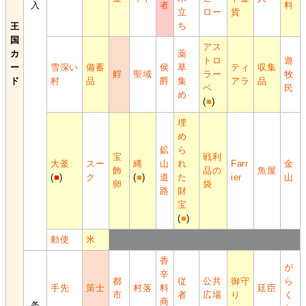
入
者
料
立
ロー
貨
ち
王
国
アス
カ
薬
トロ
遊
ー
雪深い
備蓄
侯
草
ティ
収集
艀
聖域
ラー
牧
ド
村
品
爵
集
アラ
品
ベ
民
め
(
■
)
埋
め
鉱
ら
宝
戦利
大釜
スー
縄
山
れ
Farr
金
飾
品の
魚屋
(
■
)
ク
(
■
)
道
た
ier
山
卵
袋
路
財
宝
(
■
)
勅使
米
香
が
辛
都
従
公共
御守
ら
手先
策士
村落
料
廷臣
市
者
広場
り
く
商
条