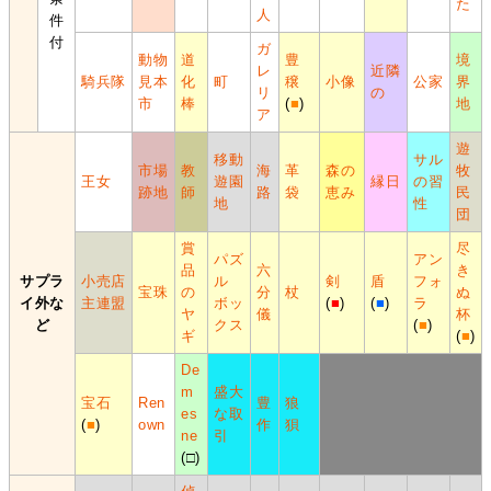
た
人
件
付
ガ
動物
道
豊
境
レ
近隣
騎兵隊
見本
化
町
穣
小像
公家
界
リ
の
市
棒
(
■
)
地
ア
遊
移動
サル
市場
教
海
革
森の
牧
王女
遊園
縁日
の習
跡地
師
路
袋
恵み
民
地
性
団
賞
尽
パズ
アン
品
六
き
サプラ
小売店
ル
剣
盾
フォ
宝珠
の
分
杖
ぬ
イ外な
主連盟
ボッ
(
■
)
(
■
)
ラ
ヤ
儀
杯
ど
クス
(
■
)
ギ
(
■
)
De
m
盛大
宝石
Ren
豊
狼
es
な取
(
■
)
own
作
狽
ne
引
(□)