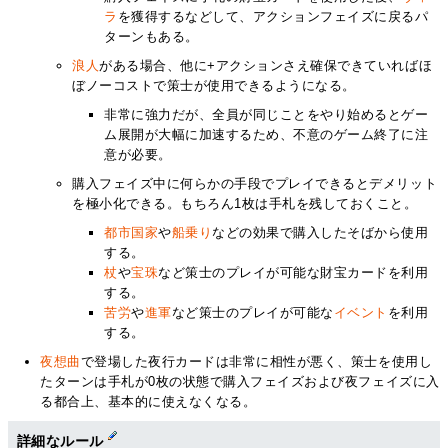
ラ
を獲得するなどして、アクションフェイズに戻るパ
ターンもある。
浪人
がある場合、他に+アクションさえ確保できていればほ
ぼノーコストで策士が使用できるようになる。
非常に強力だが、全員が同じことをやり始めるとゲー
ム展開が大幅に加速するため、不意のゲーム終了に注
意が必要。
購入フェイズ中に何らかの手段でプレイできるとデメリット
を極小化できる。もちろん1枚は手札を残しておくこと。
都市国家
や
船乗り
などの効果で購入したそばから使用
する。
杖
や
宝珠
など策士のプレイが可能な財宝カードを利用
する。
苦労
や
進軍
など策士のプレイが可能な
イベント
を利用
する。
夜想曲
で登場した夜行カードは非常に相性が悪く、策士を使用し
たターンは手札が0枚の状態で購入フェイズおよび夜フェイズに入
る都合上、基本的に使えなくなる。
詳細なルール