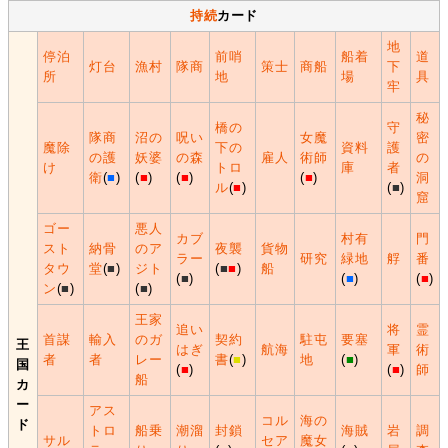
持続
カード
地
停泊
前哨
船着
道
灯台
漁村
隊商
策士
商船
下
所
地
場
具
牢
秘
橋の
守
隊商
沼の
呪い
女魔
密
魔除
下の
資料
護
の護
妖婆
の森
雇人
術師
の
け
トロ
庫
者
衛
(
■
)
(
■
)
(
■
)
(
■
)
洞
ル
(
■
)
(
■
)
窟
ゴー
悪人
カブ
村有
門
スト
納骨
のア
夜襲
貨物
ラー
研究
緑地
艀
番
タウ
堂
(
■
)
ジト
(
■
■
)
船
(
■
)
(
■
)
(
■
)
ン
(
■
)
(
■
)
王家
追い
将
霊
首謀
輸入
のガ
契約
駐屯
要塞
王
はぎ
航海
軍
術
者
者
レー
書
(
■
)
地
(
■
)
国
(
■
)
(
■
)
師
船
カ
ー
アス
コル
海の
ド
トロ
船乗
潮溜
封鎖
海賊
岩
調
サル
セア
魔女