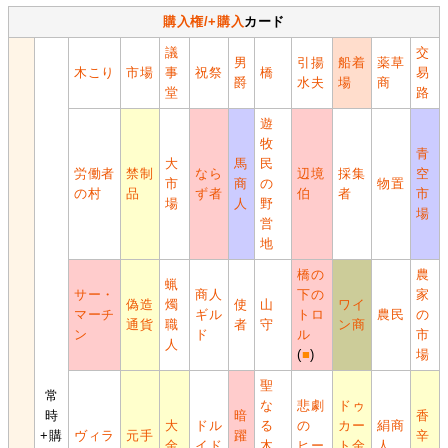
購入権/+購入
カード
議
交
男
引揚
船着
薬草
木こり
市場
事
祝祭
橋
易
爵
水夫
場
商
堂
路
遊
牧
青
大
馬
民
労働者
禁制
なら
辺境
採集
空
市
商
の
物置
の村
品
ず者
伯
者
市
場
人
野
場
営
地
橋の
農
蝋
サー・
商人
下の
家
偽造
燭
使
山
ワイ
マーチ
ギル
トロ
農民
の
通貨
職
者
守
ン商
ン
ド
ル
市
人
(
■
)
場
聖
常
な
悲劇
ドゥ
時
暗
香
大
ドル
る
の
カー
絹商
+購
ヴィラ
元手
躍
辛
金
イド
木
ヒー
ト金
人