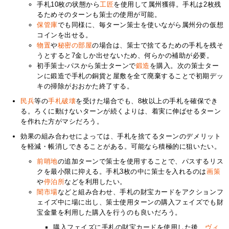
手札10枚の状態から
工匠
を使用して属州獲得。手札は2枚残
るためそのターンも策士の使用が可能。
保管庫
でも同様に、毎ターン策士を使いながら属州分の仮想
コインを出せる。
物置
や
秘密の部屋
の場合は、策士で捨てるための手札を残そ
うとすると7金しか出せないため、何らかの補助が必要。
初手策士-パスから策士ターンで
鍛造
を購入。次の策士ター
ンに鍛造で手札の銅貨と屋敷を全て廃棄することで初期デッ
キの掃除がおおかた終了する。
民兵
等の
手札破壊
を受けた場合でも、8枚以上の手札を確保でき
る。ろくに動けないターンが続くよりは、着実に伸ばせるターン
を作れた方がマシだろう。
効果の組み合わせによっては、手札を捨てるターンのデメリット
を軽減・帳消しできることがある。可能なら積極的に狙いたい。
前哨地
の追加ターンで策士を使用することで、パスするリス
クを最小限に抑える。手札3枚の中に策士を入れるのは
画策
や
停泊所
などを利用したい。
闇市場
などと組み合わせ、手札の財宝カードをアクションフ
ェイズ中に場に出し、策士使用ターンの購入フェイズでも財
宝金量を利用した購入を行うのも良いだろう。
購入フェイズに手札の財宝カードを使用した後、
ヴィ