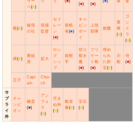
ラー
り
り
(
■
)
(
■
)
屋
査
(
■
)
(
■
)
ベ
(
■
)
ゴ
セイ
キャ
豊
ン
秘境
現場
レー
密航
ビン
上陸
檻
(
■
)
旗艦
穣
ド
の社
監督
ン
者
(
■
)
ボー
部隊
(
■
)
ラ
(
■
)
イ
(
■
)
ロン
切り
フリ
埋め
乗組
グ
操舵
裂き
ゲー
られ
川
侍
縄
(
■
)
拡大
員
シッ
手
魔
ト船
た財
船
(
■
)
プ
(
■
)
(
■
)
宝
(
■
)
Capt
Chur
王子
ain
ch
サ
アン
プ
チャ
尽き
幽霊
フォ
船首
宝石
ラ
ンピ
ぬ杯
(
■
)
ラ
像
(
■
)
(
■
)
イ
オン
(
■
)
(
■
)
外