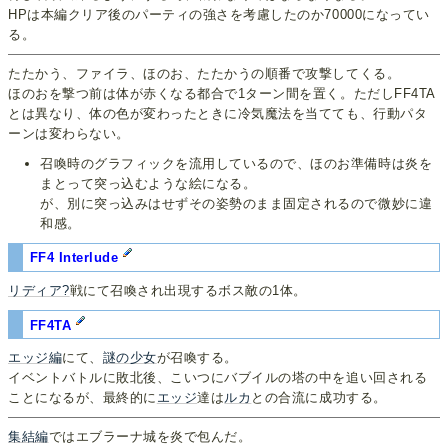
HPは本編クリア後のパーティの強さを考慮したのか70000になってい
る。
たたかう、ファイラ、ほのお、たたかうの順番で攻撃してくる。
ほのおを撃つ前は体が赤くなる都合で1ターン間を置く。ただしFF4TA
とは異なり、体の色が変わったときに冷気魔法を当てても、行動パタ
ーンは変わらない。
召喚時のグラフィックを流用しているので、ほのお準備時は炎を
まとって突っ込むような絵になる。
が、別に突っ込みはせずその姿勢のまま固定されるので微妙に違
和感。
FF4 Interlude
リディア?
戦にて召喚され出現するボス敵の1体。
FF4TA
エッジ編
にて、
謎の少女
が召喚する。
イベントバトルに敗北後、こいつにバブイルの塔の中を追い回される
ことになるが、最終的に
エッジ
達は
ルカ
との合流に成功する。
集結編
ではエブラーナ城を炎で包んだ。