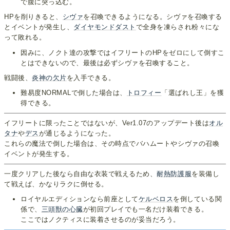
で腹に突っ込む。
HPを削りきると、
シヴァ
を召喚できるようになる。シヴァを召喚する
とイベントが発生し、
ダイヤモンドダスト
で全身を凍らされ粉々にな
って敗れる。
因みに、ノクト達の攻撃ではイフリートのHPをゼロにして倒すこ
とはできないので、最後は必ずシヴァを召喚すること。
戦闘後、
炎神の欠片
を入手できる。
難易度NORMALで倒した場合は、
トロフィー
「選ばれし王」を獲
得できる。
イフリートに限ったことではないが、Ver1.07のアップデート後は
オル
タナ
や
デス
が通じるようになった。
これらの魔法で倒した場合は、その時点でバハムートやシヴァの召喚
イベントが発生する。
一度クリアした後なら自由な衣装で戦えるため、
耐熱防護服
を装備し
て戦えば、かなりラクに倒せる。
ロイヤルエディションなら前座として
ケルベロス
を倒している関
係で、
三頭獣の心臓
が初回プレイでも一名だけ装着できる。
ここではノクティスに装着させるのが妥当だろう。