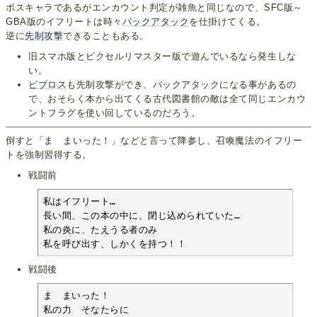
ボスキャラであるがエンカウント判定が雑魚と同じなので、SFC版～
GBA版のイフリートは時々
バックアタック
を仕掛けてくる。
逆に
先制攻撃
できることもある。
旧スマホ版とピクセルリマスター版で遊んでいるなら発生しな
い。
ビブロス
も先制攻撃ができ、バックアタックになる事があるの
で、おそらく本から出てくる古代図書館の敵は全て同じエンカウ
ントフラグを使い回しているのだろう。
倒すと「ま まいった！」などと言って降参し、召喚魔法のイフリー
トを強制習得する。
戦闘前
私はイフリート…

長い間、この本の中に、閉じ込められていた…

私の炎に、たえうる者のみ

私を呼び出す、しかくを持つ！！
戦闘後
ま　まいった！

私の力　そなたらに
