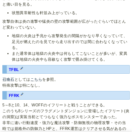
と痛い目を見る。
状態異常耐性も軒並み上がっている。
攻撃自体は炎の進撃や猛炎の壁の攻撃範囲が広がったぐらいでほとん
ど変わっていない。
地獄の火炎は予兆から攻撃発生の間隔がかなり早くなっていて、
足元が燃えたのを見てから走り出すのでは間に合わなくなってい
る。
また通常体は地獄の火炎中は何もしてこないことが多いが、変異
体は地獄の火炎中も容赦なく攻撃で畳み掛けてくる。
TFBL
召喚石
としては
こちら
を参照。
特殊攻撃は特になし。
FFRK
5～8と10、14、WOFFのイフリートと戦うことができる。
このうち8シリーズのフラグメントダンジョンに登場したイフリート(炎
の洞窟)は実装当初とてつもなく強力なボスモンスターであった。
非常に速い行動速度・強力な魔法攻撃・防御無視の物理攻撃・その当
時では規格外の防御力とHPと、FFRK運営はクリアさせる気があるの