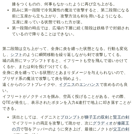
膝をつくものの、何事もなかったように再び立ち上がる。
因みに第一段階で冷気属性の魔法で攻撃すると、第二段階になる
前に玉座から立ち上がり、攻撃方法も剣を用いるようになる。
玉座に座っている状態で戦った方が楽。
第一段階の時点では、広場の下層に続く階段は鉄格子で封鎖され
ているので降りることはできない。
第二段階は立ち上がって、全身に炎を纏った状態となる。行動も変化
し、
シフト
のように瞬間移動を繰り返しながら剣で攻撃してくる。
城の高所にマップシフトすると、イフリートも空を飛んで追いかけて
くるか、または剣を投げつけてくる。
全身に炎を纏っている状態だとあまりダメージを与えられないので、
ブリザド系の魔法で攻撃して炎を弱めよう。
遠くからのシフトブレイクや、
イグニス
の
エンハンス
で攻めるのも良
い。
イフリートがノクティスを掴み、空高く投げることがある。その際、
QTEが発生し、表示されたボタンを入力&連打で地上に叩き落すことが
できる。
演出としては、イグニスと
プロンプト
が
獅子王の双剣
と
賢王の剣
でイフリートの両足を攻撃して跪かせ、次に
グラディオ
が
修羅王
の刃
で顎をアッパーのように突き上げ、最後にノクトが
父王の剣