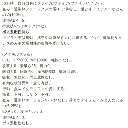
混乱時：自分自身にファイガ/ファイア/ファイラ/たたかう。
盗み：通常枠フェニックスの尾/レア枠なし。落とすアイテム：かとん
の術(100%)。
獲得ABP：5。
得意技>ハイキック(マヒ)
ボス系耐性
持ち。
※グラビデは無効、沈黙や麻痺がすぐに回復する。ただし魔法剣サイ
レスのみボス系耐性の影響を受けない。
(
メタモルファ
版)
Lv1、HP7000、MP10000、種族：なし。
攻撃力0、素早さ25、魔力0。
防御力0、回避力0、魔法防御0、魔法回避0。
吸収・無効化・弱点属性なし。
有効な状態異常：全て有効。
行動：
炎
→メタモルファの姿に戻る。
操る：不可。はなつ：不可。
盗み：通常枠ポーション/レア枠なし。落とすアイテム：かとんのじゅ
つ(6.25%)。
EXP：0。獲得ギル：0。
獲得ABP：3。
ボス系耐性
なし
。