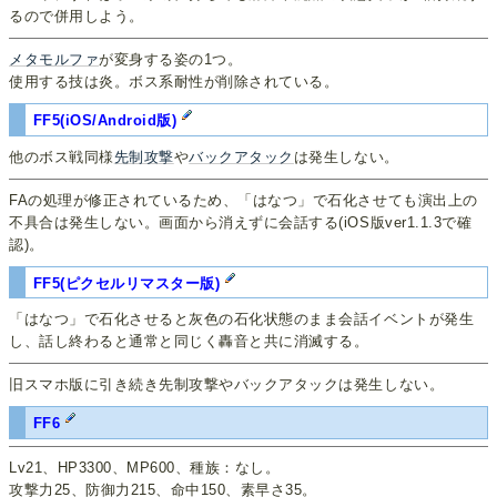
るので併用しよう。
メタモルファ
が変身する姿の1つ。
使用する技は炎。ボス系耐性が削除されている。
FF5(iOS/Android版)
他のボス戦同様
先制攻撃
や
バックアタック
は発生しない。
FAの処理が修正されているため、「はなつ」で石化させても演出上の
不具合は発生しない。画面から消えずに会話する(iOS版ver1.1.3で確
認)。
FF5(ピクセルリマスター版)
「はなつ」で石化させると灰色の石化状態のまま会話イベントが発生
し、話し終わると通常と同じく轟音と共に消滅する。
旧スマホ版に引き続き先制攻撃やバックアタックは発生しない。
FF6
Lv21、HP3300、MP600、種族：なし。
攻撃力25、防御力215、命中150、素早さ35。