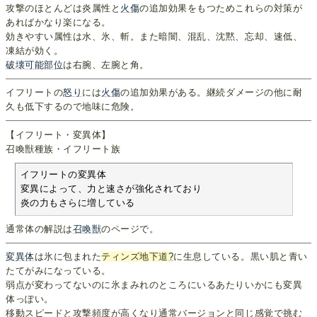
攻撃のほとんどは炎属性と
火傷
の追加効果をもつためこれらの対策が
あればかなり楽になる。
効きやすい属性は水、氷、斬。また暗闇、混乱、沈黙、忘却、速低、
凍結が効く。
破壊可能部位
は右腕、左腕と角。
イフリートの
怒り
には
火傷
の追加効果がある。継続ダメージの他に耐
久も低下するので地味に危険。
【イフリート・変異体】
召喚獣種族・イフリート族
イフリートの変異体

変異によって、力と速さが強化されており

炎の力もさらに増している
通常体の解説は
召喚獣
のページで。
変異体
は氷に包まれた
ティンズ地下道
?
に生息している。黒い肌と青い
たてがみになっている。
弱点が変わってないのに氷まみれのところにいるあたりいかにも変異
体っぽい。
移動スピードと攻撃頻度が高くなり通常バージョンと同じ感覚で挑む