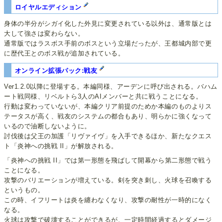
ロイヤルエディション
身体の半分がシガイ化した外見に変更されている以外は、通常版とは
大して強さは変わらない。
通常版ではラスボス手前のボスという立場だったが、王都城内部で更
に歴代王とのボス戦が追加されている。
オンライン拡張パック:戦友
Ver1.2.0以降に登場する。本編同様、アーデンに呼び出される。バハム
ート戦同様、リベルトら3人のAIメンバーと共に戦うことになる。
行動は変わっていないが、本編クリア前提のためか本編のものよりス
テータスが高く、戦友のシステムの都合もあり、明らかに強くなって
いるので油断しないように。
討伐後は父王の加護「リヴァイヴ」を入手できるほか、新たなクエス
ト「炎神への挑戦 II」が解放される。
「炎神への挑戦 II」では第一形態を飛ばして開幕から第二形態で戦う
ことになる。
攻撃のバリエーションが増えている。剣を突き刺し、火球を召喚する
というもの。
この時、イフリートは炎を纏わなくなり、攻撃の耐性が一時的になく
なる。
火球は攻撃で破壊することができるが、一定時間経過するとダメージ