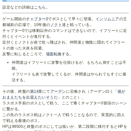
設定などの詳細は
こちら
。
ゲーム開始の
チャプター0
でボスとして早々に登場。
インソムニア
の王
都城前の広場で、10年後の
ノクト
達と戦っている。
チャプター0では移動以外のコマンドはできないので、イフリートに近
付くとイベントが進行する。
近付くとノクトが炎で吹っ飛ばされ、仲間達と物陰に隠れてイフリー
トの放った火炎を回避。
反撃に転じるところで、
場面転換
する。
仲間達はイフリートに攻撃を仕掛けるが、もちろん倒すことは不
能。
イフリートも炎で攻撃してくるが、仲間達はやられてもすぐに復
活する。
その後、終盤の
第14章
にて
アーデン
に召喚され（アーデン曰く「
彼が
おまえたちを出迎えたいそうだ
」とのこと）、
ラスボス手前のボスとして戦う。ここで漸くチャプター0冒頭のシーン
に繋がる。
この先のラスボス戦はノクト一人で戦うことなるので、実質的に四人
で戦える最後のボス。
HPは99500と終盤のボスにしては低いが、第二段階に移行するとHPを