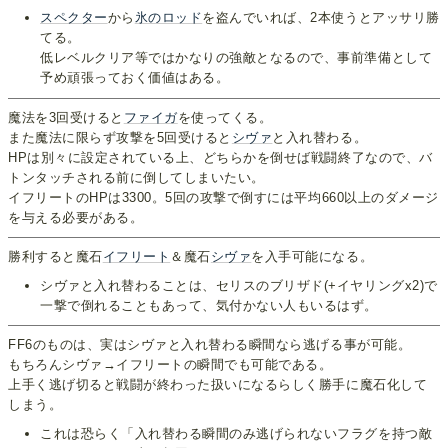
スペクター
から
氷のロッド
を盗んでいれば、2本使うとアッサリ勝
てる。
低レベルクリア等ではかなりの強敵となるので、事前準備として
予め頑張っておく価値はある。
魔法を3回受けると
ファイガ
を使ってくる。
また魔法に限らず攻撃を5回受けると
シヴァ
と入れ替わる。
HPは別々に設定されている上、どちらかを倒せば戦闘終了なので、バ
トンタッチされる前に倒してしまいたい。
イフリートのHPは3300。5回の攻撃で倒すには平均660以上のダメージ
を与える必要がある。
勝利すると魔石
イフリート
＆魔石
シヴァ
を入手可能になる。
シヴァと入れ替わることは、セリスのブリザド(+イヤリングx2)で
一撃で倒れることもあって、気付かない人もいるはず。
FF6のものは、実はシヴァと入れ替わる瞬間なら逃げる事が可能。
もちろんシヴァ→イフリートの瞬間でも可能である。
上手く逃げ切ると戦闘が終わった扱いになるらしく勝手に魔石化して
しまう。
これは恐らく「入れ替わる瞬間のみ逃げられないフラグを持つ敵