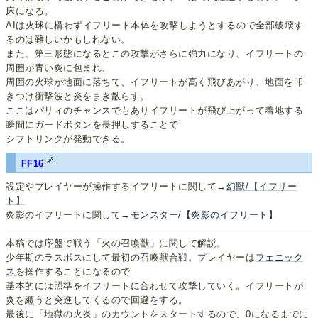
床になる。
AIは火球に構わずイフリート本体を攻撃しようとするので全部破壊す
るのは難しいかもしれない。
また、第三形態になるとこの攻撃がさらに強力になり、イフリートの
周囲が青い炎に包まれ、
周囲の火球が地面に落ちて、イフリートが高く飛びあがり、地面を叩
きつけ衝撃波と炎をまき散らす。
ここはパリィのチャンスでもありイフリートが飛び上がって着地する
瞬間にガードボタンを長押しすることで
シフトリンクが発動できる。
FF16
設定やプレイヤーが操作するイフリートに関して→
幻獣/【イフリー
ト】
炎影のイフリートに関して→
モンスター/【炎影のイフリート】
本稿では序盤で戦う「火の召喚獣」に関して解説。
少年期のラスボスにして最初の召喚獣合戦。プレイヤーは
フェニック
ス
を操作することになるので
基本的には照準をイフリートに合わせて攻撃していく。イフリートが
炎を纏うと突進してくるので回避をする。
最後に「地獄の火炎」のカウントをスタートするので、0になるまでに