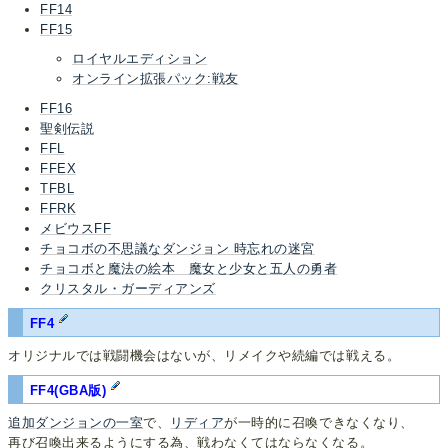
FF14
FF15
ロイヤルエディション
オンライン拡張パック:戦友
FF16
聖剣伝説
FFL
FFEX
TFBL
FFRK
メビウスFF
チョコボの不思議なダンジョン 時忘れの迷宮
チョコボと魔法の絵本 魔女と少女と五人の勇者
クリスタル・ガーディアンズ
FF4
オリジナルでは戦闘機会はないが、リメイクや続編では戦える。
FF4(GBA版)
追加ダンジョンの一室
で、
リディア
が一時的に召喚できなくなり、
再び召喚出来るようにする為、戦わなくてはならなくなる。