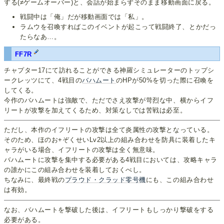
する(≠ゲームオーバー)と、会話が始まらずそのまま移動画面に戻る。
戦闘中は「俺」だが移動画面では「私」。
ラムウを召喚すればこのイベントが起こって戦闘終了、とかだっ
たらなあ…。
FF7R
チャプター17にて訪れることができる神羅シミュレーターのトップシ
ークレッツにて、4戦目の
バハムート
のHPが50%を切った際に召喚を
してくる。
今作のバハムートは強敵で、ただでさえ攻撃が苛烈な中、横からイフ
リートが攻撃を加えてくるため、対策なしでは苦戦は必至。
ただし、本作のイフリートの攻撃は全て炎属性の攻撃となっている。
そのため、ほのお+ぞくせいLv2以上の組み合わせを防具に装着したキ
ャラがいる場合、イフリートの攻撃は全く無意味。
バハムートに攻撃を集中する必要がある4戦目においては、攻略キャラ
の誰かにこの組み合わせを装着しておくべし。
ちなみに、最終戦の
プラウド・クラッド零号機
にも、この組み合わせ
は有効。
なお、バハムートを撃破した後は、イフリートもしっかり撃破をする
必要がある。