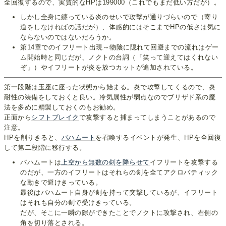
全回復するので、実質的なHPは199000（これでもまだ低い方だが）。
しかし全身に纏っている炎のせいで攻撃が通りづらいので（寄り
道をしなければの話だが）、体感的にはそこまでHPの低さは気に
ならないのではないだろうか。
第14章でのイフリート出現～物陰に隠れて回避までの流れはゲー
ム開始時と同じだが、ノクトの台詞（「笑って迎えてはくれない
ぞ」）やイフリートが炎を放つカットが追加されている。
第一段階は玉座に座った状態から始まる。炎で攻撃してくるので、炎
耐性の装備をしておくと良い。冷気属性が弱点なのでブリザド系の魔
法を多めに精製しておくのもお勧め。
正面から
シフトブレイク
で攻撃すると捕まってしまうことがあるので
注意。
HPを削りきると、
バハムート
を召喚するイベントが発生、HPを全回復
して第二段階に移行する。
バハムートは
上空から無数の剣を降らせて
イフリートを攻撃する
のだが、一方のイフリートはそれらの剣を全てアクロバティック
な動きで避けきっている。
最後はバハムート自身が剣を持って突撃しているが、イフリート
はそれも自分の剣で受けきっている。
だが、そこに一瞬の隙ができたことでノクトに攻撃され、右側の
角を切り落とされる。