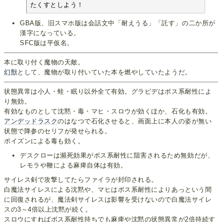
たくすとしよう！
GBA版、旧スマホ版は会話文中「耐えうる」「託す」の二か所が
漢字になっている。
SFC版は平仮名。
本に取り付く魔物の天敵。
幻獣
として、魔物が取り付いていた本を燃やしていたようだ。
状態異常は小人・蛙・眠り以外全て有効。グラビデはボス系耐性によ
り無効。
有効なものとして沈黙・毒・マヒ・スロウが効くほか、石化も有効。
アンデッドラスク
のはなつで石化させると、画面上に本人の姿が無い
状態で降参のセリフが発せられる。
ポイズンによる毒も効く。
デスクローは瀕死効果がボス系耐性に阻害されるため無効だが、
レモラや鞭による麻痺自体は有効。
サイレス剣で攻撃してたらファイラが封印される。
白魔法サイレスによる沈黙や、マヒはボス系耐性によりあっという間
に回復されるが、魔法剣サイレスは影響を受けないので白魔法サイレ
スの3～4倍以上沈黙が続く。
スロウにすればボス系耐性持ちでも麻痺や沈黙の状態異常が2倍持続す