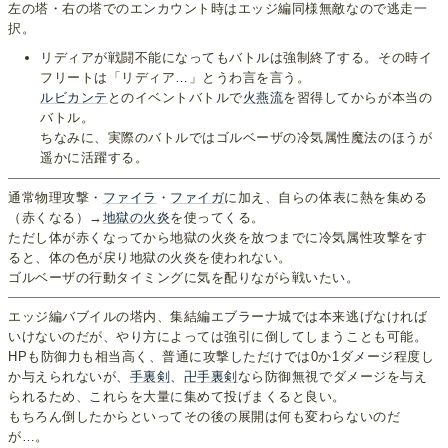
左の塔・右の塔でのエンカウント時はエッジ編同様無敵なので逃走一
択。
リディアが戦闘不能になってもバトルは強制終了する。その時イ
フリートは「リディア…」とうわ言を言う。
ルビカンテ
とのイベントバトルで
火燕流
を習得してからが本当の
バトル。
ちなみに、実際のバトルではゴルベーザの冷気属性魔法のほうが
遥かに活躍する。
通常物理攻撃・
ファイラ
・
ファイガ
に加え、自らの体表に熱を集める
（赤くなる）→
地獄の火炎
を使ってくる。
ただし体が赤くなってから地獄の火炎を放つまでに冷気属性攻撃をす
ると、体の色が戻り地獄の火炎を使われない。
ゴルベーザの行動タイミングに気を配りながら戦いたい。
エッジ編バブイルの塔内、集結編エブラーナ城では本来逃げなければ
いけないのだが、やり方によっては強引に倒してしまうことも可能。
HPも防御力も相当高く、普通に攻撃しただけでは0か1ダメージ程度し
か与えられないが、
手裏剣
、
卍手裏剣
なら防御無視でダメージを与え
られるため、これらを大量に集めて投げまくると良い。
もちろん倒したからといってその後の展開は何も変わらないのだ
が…。