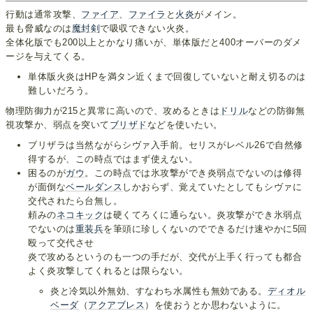
行動は通常攻撃、
ファイア
、
ファイラ
と
火炎
がメイン。
最も脅威なのは
魔封剣
で吸収できない火炎。
全体化版でも200以上とかなり痛いが、単体版だと400オーバーのダメ
ージを与えてくる。
単体版火炎はHPを満タン近くまで回復していないと耐え切るのは
難しいだろう。
物理防御力が215と異常に高いので、攻めるときは
ドリル
などの防御無
視攻撃か、弱点を突いて
ブリザド
などを使いたい。
ブリザラは当然ながらシヴァ入手前。セリスがレベル26で自然修
得するが、この時点ではまず使えない。
困るのが
ガウ
。この時点では氷攻撃ができ炎弱点でないのは修得
が面倒な
ベールダンス
しかおらず、覚えていたとしてもシヴァに
交代されたら台無し。
頼みの
ネコキック
は硬くてろくに通らない。炎攻撃ができ氷弱点
でないのは
重装兵
を筆頭に珍しくないのでできるだけ速やかに5回
殴って交代させ
炎で攻めるというのも一つの手だが、交代が上手く行っても都合
よく炎攻撃してくれるとは限らない。
炎と冷気以外無効、すなわち水属性も無効である。
ディオル
ベーダ
（
アクアブレス
）を使おうとか思わないように。