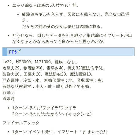
エッジ編ならばあの5人技でも可能。
経験値もギルも入らず、図鑑にも載らない、完全な自己満
足。
だがその前の謎の少女は倒せば図鑑に載る。
どうせなら、倒したデータを引き継ぐと集結編にイフリートが出
なくなるとかならあっても良かったと思うのだが。
FF5
Lv22、HP3000、MP1000、種族：なし。
攻撃力29、物理倍率6、素早さ40、魔力32(魔法倍率6)。
防御力10、回避力20、魔法防御20、魔法回避10。
弱点属性：冷気・水。無効化属性：地。吸収属性：炎。
有効な状態異常：小人・蛙・眠り以外全て有効。
行動：
通常時
1ターン:ほのお/ファイラ/ファイラ
2ターン:ほのお/たたかう/ハイキック(マヒ)
ファイナルアタック
1ターン:イベント発生。イフリート「ま まいった!]