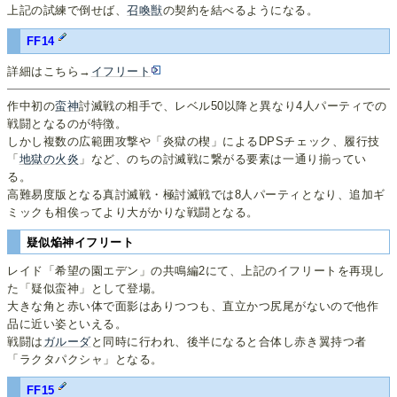
上記の試練で倒せば、
召喚獣
の契約を結べるようになる。
FF14
詳細はこちら→
イフリート
作中初の
蛮神
討滅戦の相手で、レベル50以降と異なり4人パーティでの
戦闘となるのが特徴。
しかし複数の広範囲攻撃や「炎獄の楔」によるDPSチェック、履行技
「
地獄の火炎
」など、のちの討滅戦に繋がる要素は一通り揃ってい
る。
高難易度版となる真討滅戦・極討滅戦では8人パーティとなり、追加ギ
ミックも相俟ってより大がかりな戦闘となる。
疑似焔神イフリート
レイド「希望の園エデン」の共鳴編2にて、上記のイフリートを再現し
た「疑似蛮神」として登場。
大きな角と赤い体で面影はありつつも、直立かつ尻尾がないので他作
品に近い姿といえる。
戦闘は
ガルーダ
と同時に行われ、後半になると合体し赤き翼持つ者
「ラクタパクシャ」となる。
FF15