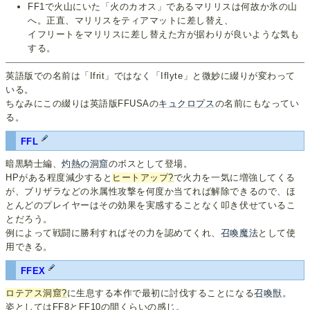
FF1で火山にいた「火のカオス」であるマリリスは何故か氷の山
へ。正直、マリリスをティアマットに差し替え、
イフリートをマリリスに差し替えた方が据わりが良いような気も
する。
英語版での名前は「Ifrit」ではなく「Iflyte」と微妙に綴りが変わって
いる。
ちなみにこの綴りは英語版FFUSAの
キュクロプス
の名前にもなってい
る。
FFL
暗黒騎士編、
灼熱の洞窟
のボスとして登場。
HPがある程度減少すると
ヒートアップ
?
で火力を一気に増強してくる
が、ブリザラなどの氷属性攻撃を何度か当てれば解除できるので、ほ
とんどのプレイヤーはその効果を実感することなく叩き伏せているこ
とだろう。
例によって戦闘に勝利すればその力を認めてくれ、
召喚魔法
として使
用できる。
FFEX
ロテアス洞窟
?
に生息する本作で最初に討伐することになる
召喚獣
。
姿としてはFF8とFF10の間くらいの感じ。