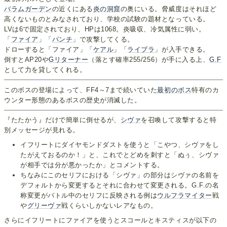
バラムガーデン
の近くにある
炎の洞窟
の奥にいる。脅威度はそれほど
高くないものとみなされており、学校の試験の題材となっている。
LVは6で固定されており、HPは1068。炎吸収、冷気属性に弱い。
「
ファイア
」「
パンチ
」で攻撃してくる。
ドローすると「ファイア」「
ケアル
」「
ライブラ
」が入手できる。
倒すとAP20や
Gリターナー
（落とす確率255/256）が手に入る上、
G.F
として力を貸してくれる。
このボスの登場によって、FF4～7まで続いていた
最初のボス
特有のカ
ウンター形態のあるボスの歴史が消滅した。
『たたかう』だけで簡単に倒せるが、
シヴァ
を召喚して攻撃すると特
別メッセージが見れる。
イフリートにダイヤモンドダストを使うと「こやつ、シヴァをし
たがえておるのか！」と、これでとどめを刺すと「ぬぅ、シヴァ
が相手では分が悪かったか」とコメントする。
ちなみにこのセリフにおける「シヴァ」の部分はシヴァの名前を
デフォルトから変更するとそれに合わせて変更される。G.F.の名
称変更がバトル中のセリフに反映される例は
ウルフラマイター
戦
や
グリーヴァ
戦くらいしかないレアなもの。
さらにイフリートにファイアを使うとスコールとキスティスが以下の