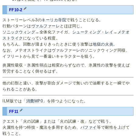
FF10-2
ストーリーレベル3の
キーリカ寺院
で戦うことになる。
行動パターンは
ヴァルファーレ
とほぼ同じ。
ソニックウィング
→全体化ファイガ、
シューティング・レイ
→
メテオ
ストライク
になっている程度。
もちろん、回数が溜まりきったときに使う攻撃は
地獄の火炎
。
なお、メテオストライクはヴァルファーレのソニックウィング同様、
イフリートから見て一番遠いキャラクターを狙う。
炎属性吸収・氷属性弱点は相変わらずなので、氷属性の攻撃を使えば
苦労することなく倒せるはず。
他の幻獣と違い、攻撃が割合ダメージで無いので油断すると一瞬でや
られることがある。
ILM版では「
消費MP0
」を持つようになった。
FF11
クエスト「火の試練」または「火の試練・改」などで戦う。
火属性を持つ特技・魔法を多用するため、
バファイ
等で耐性を上げて
戦うこと。