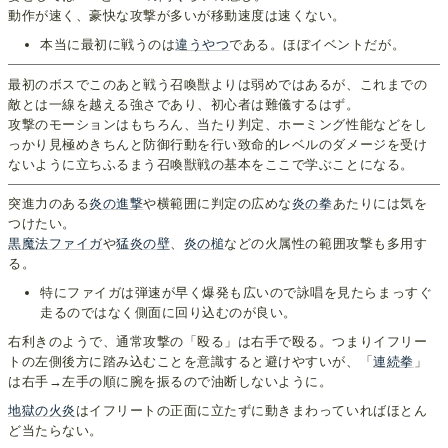
動作が速く、豪快な攻撃が多いが移動速度は速くない。
本当に最初に戦うのは
違うやつ
である。ほぼイベントだが。
最初のボスでこのあと戦う召喚獣よりは弱めではあるが、これまでの
敵とは一線を越える強さであり、初心者は難儀するはず。
攻撃のモーションはもちろん、当たり判定、ホーミング性能などをし
っかり見極めきちんと防御行動を行い致命的レベルのダメージを受け
ないように立ちふるまう召喚獣戦の基本をここで学ぶことになる。
突進力のある
炎の進撃
や横範囲に判定の広めな
炎の拳
あたりには気を
つけたい。
黒魔法ファイガ
や
猛炎の壁
、
炎の槌
などの火属性の範囲攻撃も多用す
る。
特にファイガは弾速が早く爆発も広いので詠唱を見たらまっすぐ
走るのではなく側面に回り込むのが良い。
右利きのようで、通常攻撃の「殴る」は右手で殴る。つまりイフリー
トの左側後方に踏み込むことを意識すると避けやすいが、「
連続拳
」
は右手→左手の順に腕を振るので油断しないように。
地獄の火炎
はイフリートの正面に立たずに動きまわっていればほとん
ど当たらない。