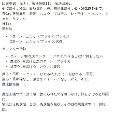
回避率20、魔力7、魔法防御115、魔法回避0。
弱点属性：冷気。吸収属性：炎。無効化属性：
炎・冷気以外全て
。
有効な状態異常：暗闇、スロウ、プロテス、レビテト、ヘイスト、シ
ェル、リフレク。
行動：
通常時
1ターン：たたかう/ファイア/ファイア
2ターン：たたかう/ファイラ/火炎
カウンター行動
ダメージ/回復カウンター：ファイア/何もしない/何もしない
魔法を3回受けた次のターン：ファイガ
攻撃を5回受ける：
シヴァ
と交代
操る：不可。スケッチ：なぐる/たたかう。あばれる：不可。
盗み：通常枠なし。落とすアイテム：なし。変化：不可。
魔法修得値
：0。
魔導工場
のゴミ捨て場に捨てられたのを追いかけ、話しかけると戦闘
に。
弱点は冷気属性。当然、炎属性を吸収。その他の属性攻撃は一切無
効。