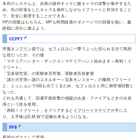
本作のシステム上、自身の操作キャラに敵キャラの攻撃が集中するた
め、先の対策をしたキャラを操作しながらイフリートと対決すること
で、安全に処理することができる。
HPの回復はもちろん、MPも時間経過やダメージでの回復を狙い、
最
終戦
に存分に備えよう。
CCFF7
序盤
タンブリン砦
では、
セフィロス
に一撃でぶった切られる当て馬的
な役だったが、その後
「マテリアハンター・ザックス＞マテリアハント始めます＞再戦！イ
フリート」
「宝条研究室」の実験体百壱號、実験体百拾参號
「謎の大空洞＞謎のエネルギー＞宝条モンスター」の魔晄イフリート
と、
ミッション
で4回も出てくるため、
セフィロス
と同じ御登場回数と
なった。
どれも共通して、回避不能攻撃の
地獄の火炎
・ファイアもどきの火炎
弾という技を使用。
「再戦！イフリート」をクリアすると
イフリートマテリア
が手に入
り、入手後は
D.M.W
で
召喚
出来るようになる。
FF8
最初のボスとして登場。