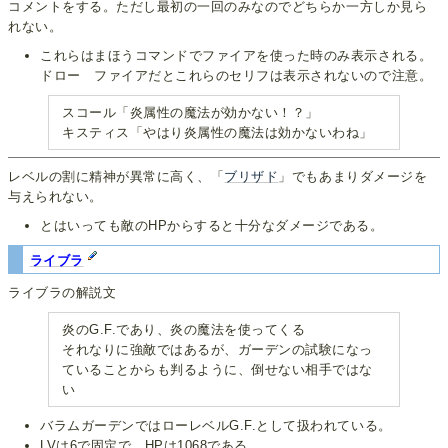
コメントをする。ただし最初の一回のみなのでどちらか一方しか見ら
れない。
これらはまほうコマンドでファイアを使った時のみ表示される。
ドロー ファイアだとこれらのセリフは表示されないので注意。
スコール「炎属性の魔法が効かない！？」
キスティス「やはり炎属性の魔法は効かないわね」
レベルの割に精神が異常に高く、「
ブリザド
」でもあまりダメージを
与えられない。
とはいっても敵のHPからすると十分なダメージである。
ライブラ
ライブラの解説文
炎のG.F.であり、炎の魔法を使ってくる
それなりに強敵ではあるが、ガーデンの試験になっ
ていることからも判るように、倒せない相手ではな
い
バラムガーデンではローレベルG.F.として扱われている。
LVは6で固定で、HPは1068である。