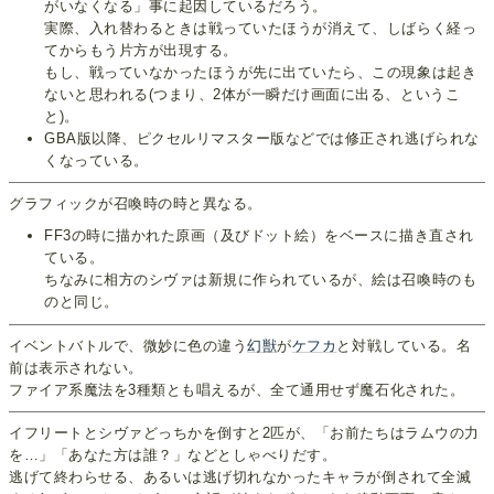
がいなくなる」事に起因しているだろう。
実際、入れ替わるときは戦っていたほうが消えて、しばらく経っ
てからもう片方が出現する。
もし、戦っていなかったほうが先に出ていたら、この現象は起き
ないと思われる(つまり、2体が一瞬だけ画面に出る、というこ
と)。
GBA版以降、ピクセルリマスター版などでは修正され逃げられな
くなっている。
グラフィックが召喚時の時と異なる。
FF3の時に描かれた原画（及びドット絵）をベースに描き直され
ている。
ちなみに相方のシヴァは新規に作られているが、絵は召喚時のも
のと同じ。
イベントバトルで、微妙に色の違う
幻獣
が
ケフカ
と対戦している。名
前は表示されない。
ファイア系魔法を3種類とも唱えるが、全て通用せず魔石化された。
イフリートとシヴァどっちかを倒すと2匹が、「お前たちはラムウの力
を…」「あなた方は誰？」などとしゃべりだす。
逃げて終わらせる、あるいは逃げ切れなかったキャラが倒されて全滅