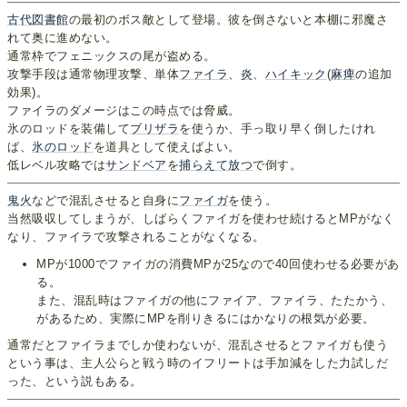
古代図書館
の最初のボス敵として登場。彼を倒さないと本棚に邪魔さ
れて奥に進めない。
通常枠でフェニックスの尾が盗める。
攻撃手段は通常物理攻撃、単体
ファイラ
、
炎
、
ハイキック
(
麻痺
の追加
効果)。
ファイラのダメージはこの時点では脅威。
氷のロッドを装備して
ブリザラ
を使うか、手っ取り早く倒したけれ
ば、
氷のロッド
を道具として使えばよい。
低レベル攻略では
サンドベア
を
捕らえて放つ
で倒す。
鬼火
などで混乱させると自身に
ファイガ
を使う。
当然吸収してしまうが、しばらくファイガを使わせ続けるとMPがなく
なり、ファイラで攻撃されることがなくなる。
MPが1000でファイガの消費MPが25なので40回使わせる必要があ
る。
また、混乱時はファイガの他にファイア、ファイラ、たたかう、
があるため、実際にMPを削りきるにはかなりの根気が必要。
通常だとファイラまでしか使わないが、混乱させるとファイガも使う
という事は、主人公らと戦う時のイフリートは手加減をした力試しだ
った、という説もある。