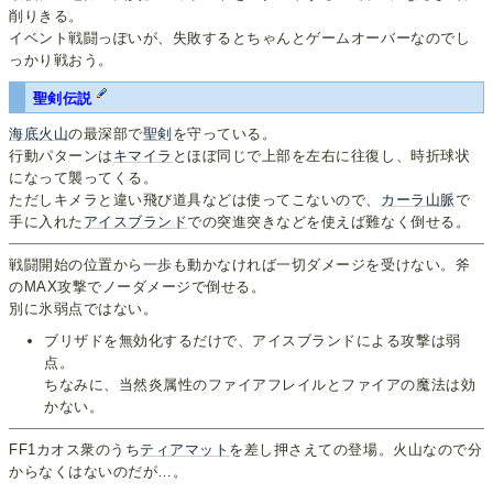
削りきる。
イベント戦闘っぽいが、失敗するとちゃんとゲームオーバーなのでし
っかり戦おう。
聖剣伝説
海底火山
の最深部で
聖剣
を守っている。
行動パターンは
キマイラ
とほぼ同じで上部を左右に往復し、時折球状
になって襲ってくる。
ただしキメラと違い飛び道具などは使ってこないので、
カーラ山脈
で
手に入れた
アイスブランド
での突進突きなどを使えば難なく倒せる。
戦闘開始の位置から一歩も動かなければ一切ダメージを受けない。斧
のMAX攻撃でノーダメージで倒せる。
別に氷弱点ではない。
ブリザドを無効化するだけで、アイスブランドによる攻撃は弱
点。
ちなみに、当然炎属性のファイアフレイルとファイアの魔法は効
かない。
FF1カオス衆のうち
ティアマット
を差し押さえての登場。火山なので分
からなくはないのだが…。