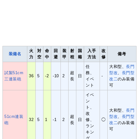
火
対
命
回
装
射
国
入手
改
装備名
備考
力
空
中
避
甲
程
籍
方法
修
任
大和型、
長門
試製51cm
超
務、
型改
、
長門型
36
5
-2
-10
2
日
-
三連装砲
長
イベ
改二
のみ装備
ント
可
イベ
ン
ト、
大和型、
長門
改
51cm連装
超
型改
、
長門型
32
5
1
-1
2
日
修、
◯
砲
長
改二
のみ装備
ラン
可
キン
グ、