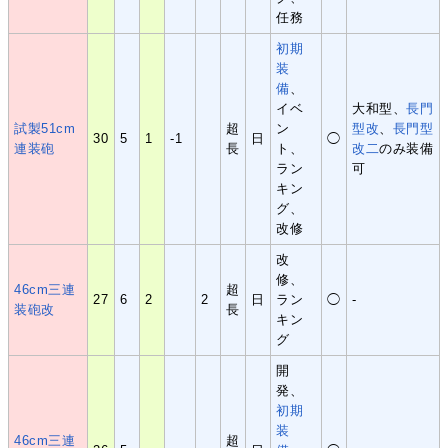
任務
初期
装
備
、
イベ
大和型、
長門
試製51cm
超
ン
型改
、
長門型
30
5
1
-1
日
◯
連装砲
長
ト、
改二
のみ装備
ラン
可
キン
グ、
改修
改
修、
46cm三連
超
27
6
2
2
日
ラン
◯
-
装砲改
長
キン
グ
開
発、
初
期
装
46cm三連
超