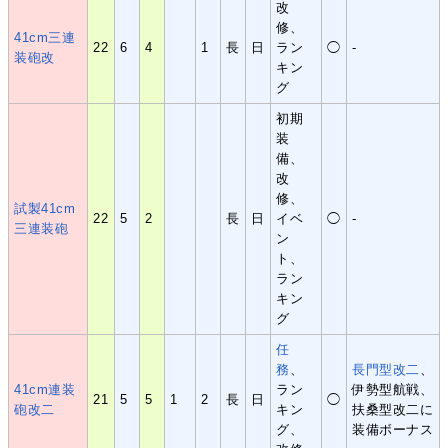
改
修、
41cm三連
22
6
4
1
長
日
ラン
◯
-
装砲改
キン
グ
初期
装
備、
改
修、
試製41cm
22
5
2
長
日
イベ
◯
-
三連装砲
ン
ト、
ラン
キン
グ
任
務
、
長門型
改二
、
41cm連装
ラン
伊勢型航戦、
21
5
5
1
2
長
日
◯
砲改二
キン
扶桑型改二に
グ、
装備ボーナス