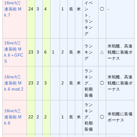
16inch三
イベ
連装砲 M
24
3
4
1
長
米
ン
◯
-
k.7
ト、
ラン
キン
グ
16inch三
ラン
米戦艦、高速
連装砲 M
23
3
6
1
2
長
米
キン
△
戦艦に装備ボ
k.6＋GFC
グ
ーナス
S
ラン
16inch三
キン
米戦艦、高速
連装砲 M
23
2
3
2
長
米
グ、
◯
戦艦に装備ボ
k.6 mod.2
初期
ーナス
装備
ラン
16inch三
キン
米戦艦に装備
連装砲 M
22
2
2
1
長
米
グ、
◯
ボーナス
k.6
初期
装備