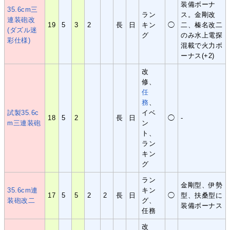
装備ボーナ
35.6cm三
ラン
ス。金剛改
連装砲改
19
5
3
2
長
日
キン
◯
二、榛名改二
(ダズル迷
グ
のみ水上電探
彩仕様)
混載で火力ボ
ーナス(+2)
改
修、
任
務
、
試製35.6c
イベ
18
5
2
長
日
◯
-
m三連装砲
ン
ト、
ラン
キン
グ
ラン
金剛型、伊勢
35.6cm連
キン
17
5
5
2
2
長
日
◯
型、扶桑型に
装砲改二
グ、
装備ボーナス
任務
改