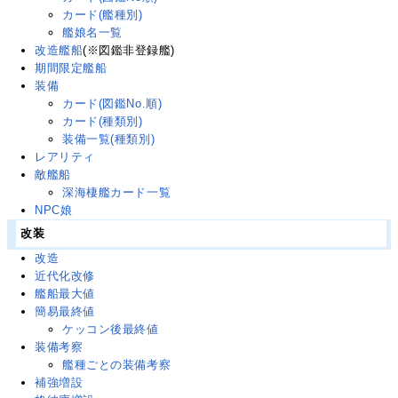
カード(艦種別)
艦娘名一覧
改造艦船
(※図鑑非登録艦)
期間限定艦船
装備
カード(図鑑No.順)
カード(種類別)
装備一覧(種類別)
レアリティ
敵艦船
深海棲艦カード一覧
NPC娘
改装
改造
近代化改修
艦船最大値
簡易最終値
ケッコン後最終値
装備考察
艦種ごとの装備考察
補強増設