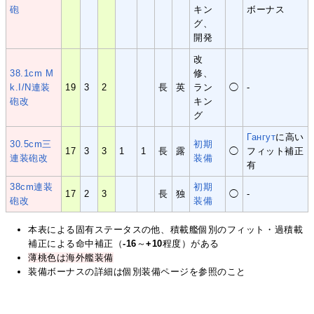
砲
キン
ボーナス
グ、
開発
改
38.1cm M
修、
k.I/N連装
19
3
2
長
英
ラン
◯
-
砲改
キン
グ
Гангут
に高い
30.5cm三
初期
17
3
3
1
1
長
露
◯
フィット補正
連装砲改
装備
有
38cm連装
初期
17
2
3
長
独
◯
-
砲改
装備
本表による固有ステータスの他、積載艦個別のフィット・過積載
補正による命中補正（
-16
～
+10
程度）がある
薄桃色は海外艦装備
装備ボーナスの詳細は個別装備ページを参照のこと