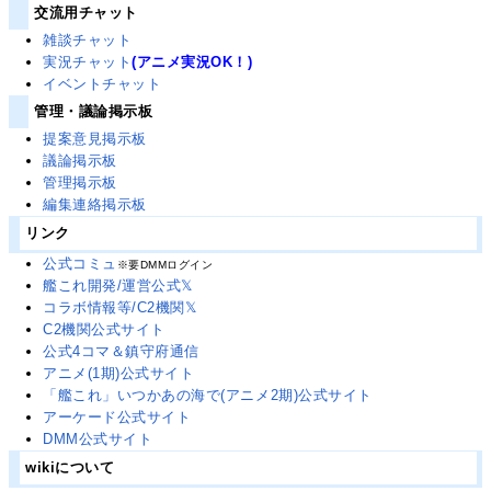
交流用チャット
雑談チャット
実況チャット
(アニメ実況OK！)
イベントチャット
管理・議論掲示板
提案意見掲示板
議論掲示板
管理掲示板
編集連絡掲示板
リンク
公式コミュ
※要DMMログイン
艦これ開発/運営公式𝕏
コラボ情報等/C2機関𝕏
C2機関公式サイト
公式4コマ＆鎮守府通信
アニメ(1期)公式サイト
「艦これ」いつかあの海で(アニメ2期)公式サイト
アーケード公式サイト
DMM公式サイト
wikiについて