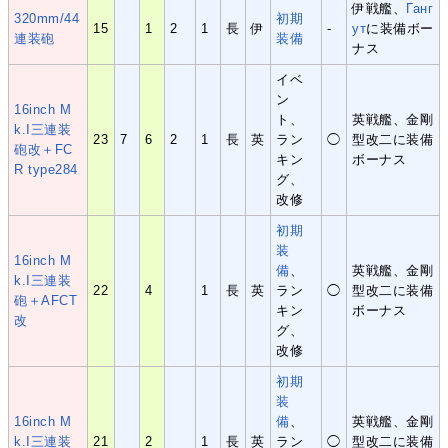
伊戦艦、
Ганг
320mm/44
初期
15
1
2
1
長
伊
-
ут
に装備ボー
連装砲
装備
ナス
イベ
ン
16inch M
ト、
英戦艦、金剛
k.I三連装
23
7
6
2
1
長
英
ラン
◯
型改二に装備
砲改＋FC
キン
ボーナス
R type284
グ、
改修
初期
装
16inch M
備
、
英戦艦、金剛
k.I三連装
22
4
1
長
英
ラン
◯
型改二に装備
砲＋AFCT
キン
ボーナス
改
グ、
改修
初期
装
16inch M
備
、
英戦艦、金剛
k.I三連装
21
2
1
長
英
ラン
◯
型改二に装備