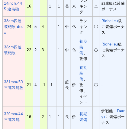
ラン
14inch／4
戦艦級に装備
16
1
1
長
米
キン
△
5 連装砲
ボーナス
グ
38cm四連
ラン
Richelieu
級
装砲改 deu
24
5
4
1
中
仏
キン
◯
に装備ボーナ
x
グ
ス
初期
Richelieu
級
38cm四連
装
22
2
3
1
中
仏
◯
に装備ボーナ
装砲改
備
、
ス
改修
初期
装
備
、
381mm/50
超
21
4
-1
-1
伊
改
◯
-
三連装砲改
長
修、
イベ
ント
伊戦艦、
Ганг
320mm/44
初期
16
2
1
1
長
伊
-
ут
に装備ボー
三連装砲
装備
ナス