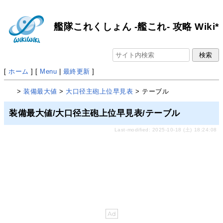
艦隊これくしょん -艦これ- 攻略 Wiki*
[
ホーム
] [
Menu
|
最終更新
]
>
装備最大値
>
大口径主砲上位早見表
> テーブル
装備最大値/大口径主砲上位早見表/テーブル
Last-modified: 2025-10-18 (土) 18:24:08