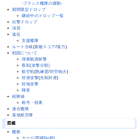
-フランス艦隊の躍動-
期間限定ドロップ
継続中のドロップ一覧
出撃ドロップ
演習
遠征
支援艦隊
ルート分岐
(
索敵スコア
/
速力
)
戦闘について
弾着観測射撃
夜戦(攻撃分類)
航空戦
(
熟練度
/
対空砲火
)
対潜攻撃
(
先制対潜
)
対地攻撃
陣形
経験値
称号・戦果
連合艦隊
基地航空隊
図鑑
艦船
カード(図鑑No順)