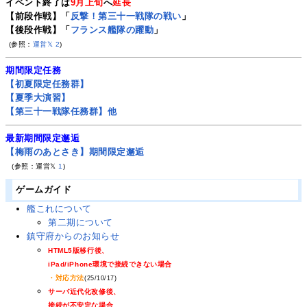
イベント終了は
9月上旬
へ
延長
【前段作戦】「
反撃！第三十一戦隊の戦い
」
【後段作戦】「
フランス艦隊の躍動
」
(参照：
運営𝕏
2
)
期間限定任務
【初夏限定任務群】
【夏季大演習】
【第三十一戦隊任務群】他
最新期間限定邂逅
【梅雨のあとさき】期間限定邂逅
(参照：運営𝕏
1
)
ゲームガイド
艦これについて
第二期について
鎮守府からのお知らせ
HTML5版移行後、
iPad/iPhone環境で接続できない場合
・対応方法
(25/10/17)
サーバ近代化改修後、
接続が不安定な場合