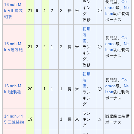
ラン
長門型、
Col
16inch M
キン
orado
級、
Ne
k.VIII連装
21
6
4
2
2
長
米
◯
グ、
lson
級に装備
砲改
改修
ボーナス
初期
装
長門型、
Col
備
、
16inch M
orado
級、
Ne
21
2
2
1
2
長
米
ラン
◯
k.V連装砲
lson
級に装備
キン
ボーナス
グ、
改修
初期
装
長門型、
Col
16inch M
備
、
orado
級、
Ne
20
1
1
1
長
米
◯
k.I連装砲
ラン
lson
級に装備
キン
ボーナス
グ
ラン
14inch／4
戦艦級に装備
19
1
長
米
キン
△
5 三連装砲
ボーナス
グ