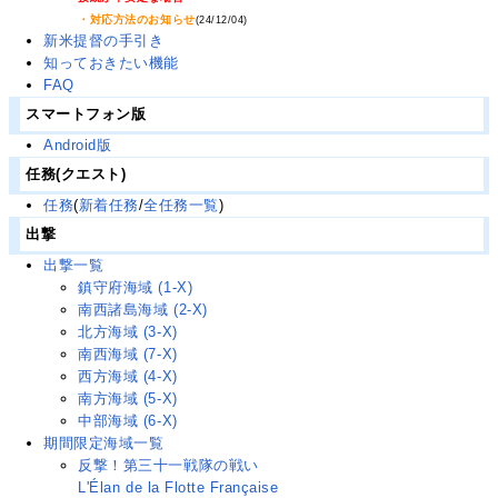
・対応方法のお知らせ
(24/12/04)
新米提督の手引き
知っておきたい機能
FAQ
スマートフォン版
Android版
任務(クエスト)
任務
(
新着任務
/
全任務一覧
)
出撃
出撃一覧
鎮守府海域 (1-X)
南西諸島海域 (2-X)
北方海域 (3-X)
南西海域 (7-X)
西方海域 (4-X)
南方海域 (5-X)
中部海域 (6-X)
期間限定海域一覧
反撃！第三十一戦隊の戦い
L'Élan de la Flotte Française