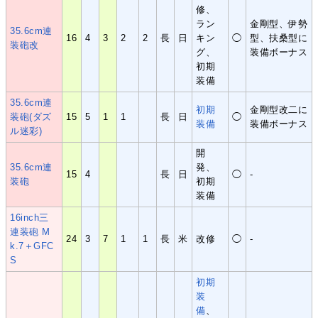
修、
ラン
金剛型、伊勢
35.6cm連
16
4
3
2
2
長
日
キン
◯
型、扶桑型に
装砲改
グ、
装備ボーナス
初期
装備
35.6cm連
初期
金剛型改二に
装砲(ダズ
15
5
1
1
長
日
◯
装備
装備ボーナス
ル迷彩)
開
35.6cm連
発、
15
4
長
日
◯
-
装砲
初期
装備
16inch三
連装砲 M
24
3
7
1
1
長
米
改修
◯
-
k.7＋GFC
S
初期
装
備
、