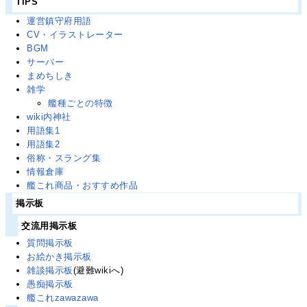
TIPS
運営鎮守府用語
CV・イラストレーター
BGM
サーバー
まめちしき
雑学
艦種ごとの特徴
wiki内神社
用語集1
用語集2
俗称・スラング集
情報倉庫
艦これ商品・おすすめ作品
掲示板
交流用掲示板
質問掲示板
お絵かき掲示板
雑談掲示板
(避難wikiへ)
愚痴掲示板
艦これzawazawa