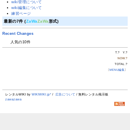
wiki管理について
wiki編集について
練習ページ
最新の7件 (
ZaWa
ZaWa
形式)
Recent Changes
人気の10件
T.
?
Y.
?
NOW.
?
TOTAL.
?
〔
MENU編集
〕
レンタルWIKI by
WIKIWIKI.jp*
/
広告について
/ 無料レンタル掲示板
zawazawa