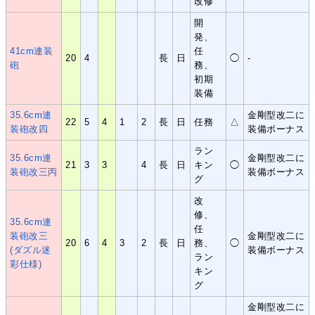
改修
開
発、
41cm連装
任
20
4
長
日
◯
-
砲
務、
初期
装備
35.6cm連
金剛型改二に
22
5
4
1
2
長
日
任務
△
装砲改四
装備ボーナス
ラン
35.6cm連
金剛型改二に
21
3
3
4
長
日
キン
◯
装砲改三丙
装備ボーナス
グ
改
修、
35.6cm連
任
装砲改三
金剛型改二に
20
6
4
3
2
長
日
務、
◯
(ダズル迷
装備ボーナス
ラン
彩仕様)
キン
グ
金剛型改二に