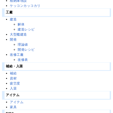
格納庫増設
ケッコンカッコカリ
工廠
建造
解体
建造レシピ
大型艦建造
開発
理論値
開発レシピ
改修工廠
改修表
補給・入渠
補給
資材
疲労度
入渠
アイテム
アイテム
家具