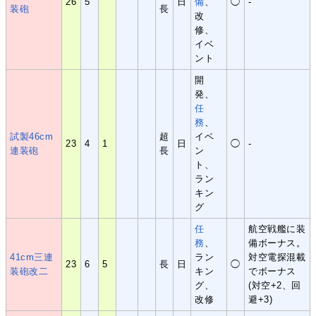
26
5
日
備
、
◯
-
装砲
長
改
修、
イベ
ント
開
発、
任
務
、
試製46cm
超
イベ
23
4
1
日
◯
-
連装砲
長
ン
ト、
ラン
キン
グ
任
航空戦艦に装
務
、
備ボーナス。
41cm三連
ラン
対空電探混載
23
6
5
長
日
◯
装砲改二
キン
でボーナス
グ、
(対空+2、回
改修
避+3)