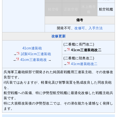
水上機母
軽空母
正規空母
航空戦艦
艦
備考
開発不可、
改修可
、
入手方法
改修更新
(二番艦に長門改二)
41cm連装砲
*3
→
41cm三連装砲改二
*1
→
試製41cm三連装砲
(二番艦に陸奥改二)
*2
→
41cm三連装砲改
→
*4
→
41cm連装砲改二
呉海軍工廠砲熕部で開発された純国産戦艦用三連装主砲、その改修改
良型です。
if兵装ではありますが、軽量化及び射撃装置を熟成改良した同改良砲
を、
航空戦艦への装備、特に伊勢型航空戦艦に最適化改修した戦艦主砲兵
装です。
特に大規模改装後の伊勢型改二では、その潜在能力を遺憾なく発揮し
ます。