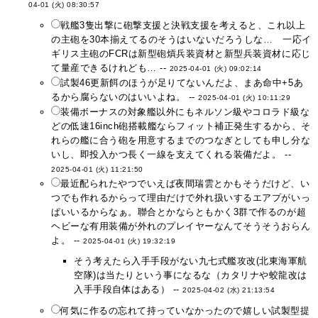
04-01 (火) 08:30:57
戦艦3隻出撃に砲撃支援と決戦支援を考えると、これ以上
の主砲を30本揃えてるのそうはいないだろうしな… 一応イ
ギリス主砲のFCRは新型砲熕兵装資材と新型兵装資材に応じ
て量産できるけれども… --
2025-04-01 (火) 09:02:14
試製46更新餌のほうが足りてないんだよ、まあ命中+5あ
るから腐らないのはいいよね。 --
2025-04-01 (火) 10:11:29
装備ボーナスの対象艦以外にもネルソン級やコロラド級な
どの低速16inch砲搭載艦ならフィット補正発生するから、そ
れらの艦に合う砲を用意するまでのつなぎとしても申し分な
いし、即投入かつ長く一線を支えてくれる装備だよ。 --
2025-04-01 (火) 11:21:50
最近配られたやつでいえば夜間瑞雲とかもそうだけど、い
つでも作れるからって理由だけで外れ扱いするエアプがいっ
ぱいいるからなぁ。聯合とかならともかく3群で作るのが超
ヘビーな有用装備が外れのプレイヤーなんてそうそうおらん
よ。 --
2025-04-01 (火) 19:32:19
そう考えたら入手手段がない九七式艦攻改(北東海軍航
空隊)は当たりという事になるな（カタリナや蛟龍改は
入手手段自体はある） --
2025-04-02 (水) 21:13:54
何気に作るの忘れて持っていなかったので嬉しい試製型提