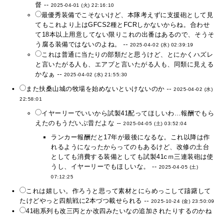
督 --
2025-04-01 (火) 22:16:10
最優秀装備でこそないけど、本隊考えずに支援砲として見
てもこれより上はGFCS2種とFCRしかないからね。合わせ
て18本以上用意してない限りこれの出番はあるので、そうそ
う腐る装備ではないのよね。 --
2025-04-02 (水) 02:39:19
これは普通に当たりの部類だと思うけど、とにかくハズレ
と言いたがる人も、エアプと言いたがる人も、同類に見える
かなぁ --
2025-04-02 (水) 21:55:30
また扶桑山城の牧場を始めないといけないのか --
2025-04-02 (水)
22:58:01
イヤーリーでいいから試製41配ってほしいわ…報酬でもら
えたのもうだいぶ昔だよな --
2025-04-05 (土) 03:52:04
ランカー報酬だと17年が最後になるな。これ以降は作
れるようになったからってのもあるけど、改修の土台
としても消費する装備としても試製41cｍ三連装砲は使
うし、イヤーリーでもほしいな。 --
2025-04-05 (土)
07:12:25
これは嬉しい。作ろうと思って素材とにらめっこして躊躇して
たけどやっと四航戦に2本づつ載せられる --
2025-10-24 (金) 23:50:09
41砲系列も改三丙とか改四みたいなの追加されたりするのかね