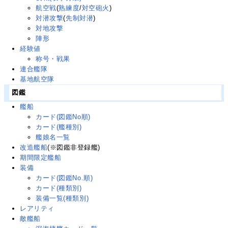
航空戦
(
熟練度
/
対空砲火
)
対潜攻撃
(
先制対潜
)
対地攻撃
陣形
経験値
称号・戦果
連合艦隊
基地航空隊
図鑑
艦船
カード(図鑑No順)
カード(艦種別)
艦娘名一覧
改造艦船
(※図鑑非登録艦)
期間限定艦船
装備
カード(図鑑No.順)
カード(種類別)
装備一覧(種類別)
レアリティ
敵艦船