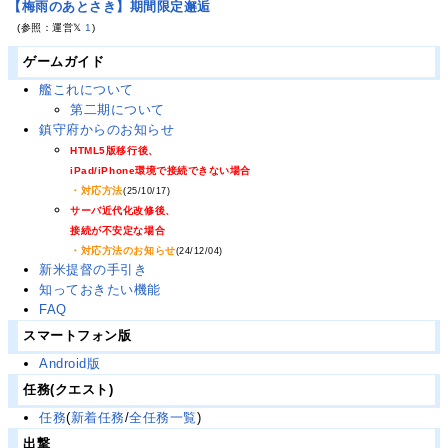
【梅雨のあとさき】期間限定邂逅
(参照：運営𝕏
1
)
ゲームガイド
艦これについて
第二期について
鎮守府からのお知らせ
HTML5版移行後、
iPad/iPhone環境で接続できない場合
・対応方法
(25/10/17)
サーバ近代化改修後、
接続が不安定な場合
・対応方法のお知らせ
(24/12/04)
新米提督の手引き
知っておきたい機能
FAQ
スマートフォン版
Android版
任務(クエスト)
任務
(
新着任務
/
全任務一覧
)
出撃