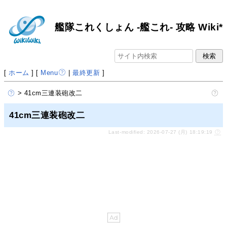
艦隊これくしょん -艦これ- 攻略 Wiki*
[
ホーム
] [
Menu
|
最終更新
]
> 41cm三連装砲改二
41cm三連装砲改二
Last-modified: 2026-07-27 (月) 18:19:19