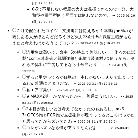
(日) 12:35:18
6-5で不足しない程度の火力は発揮できるので十分。大
和型や長門型使う局面では使わないので。 --
2025-01-26
(日) 12:39:44
２月で配られたコイツ、支援砲には使えるか？本隊は★Maxが
既にある人がほとんどだろうけど火力23命中5の戦艦主砲がもら
えたと考えればかろうじてヨシ？ --
2025-03-31 (月) 19:42:25
汎用性は高いよ。命中+5の時点で美味しいし、作るのに試
製41cm三連装砲と戦闘詳報と砲熕兵装資材3つ使うから、そ
れらの捻出に苦労してるなら十分当たり --
2025-03-31 (月)
19:52:53
ずっと甲やってるが任務の一本しかないし★６で止まって
るわw 普通にアタリだな。 --
2025-03-31 (月) 19:56:13
君エアプ臭い --
2025-03-31 (月) 20:01:04
★MAX×2基しかなかったから、普通にうれしい。 --
2025-
03-31 (月) 20:05:42
2本目が欲しいとは考えてなかったのもあるし、mk6、
7+GFCS砲とFCR砲で支援砲枠が埋まってるところばっかだ
と思ってたからズレてたわ --
2025-03-31 (月) 20:10:54
コレがハズレなら何がアタリなんだよ…… --
2025-03-31
(月) 20:47:28