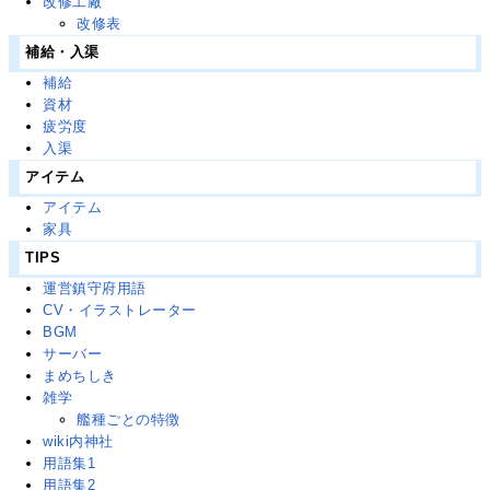
改修工廠
改修表
補給・入渠
補給
資材
疲労度
入渠
アイテム
アイテム
家具
TIPS
運営鎮守府用語
CV・イラストレーター
BGM
サーバー
まめちしき
雑学
艦種ごとの特徴
wiki内神社
用語集1
用語集2