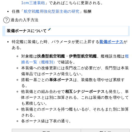
1cm三連装砲
」であればこちらに更新される。
任務「
航空戦艦用強化型新主砲の研究
」報酬
過去の入手方法
装備ボーナスについて
特定艦に装備した時、パラメータが更に上昇する
装備ボーナス
が
ある。
対象艦は
扶桑型航空戦艦
・
伊勢型航空戦艦
。艦種該当艦は
艦
娘名一覧（艦種別）
で確認を。
本装備への改修更新には長門改二が必要だが、長門型は本装
備単品ではボーナスが発生しない。
搭載一基ごとの
単体ボーナス
は、装備数を増やせば累積す
る。
他装備との組み合わせで
相互シナジーボーナス
も発生し、単
体ボーナスとは別に加算される。これは装備の数を増やして
も累積しない。
他装備とのボーナスを持つ艦もいるが、それもまた別に加算
される。
各ボーナス値は下表の通り。