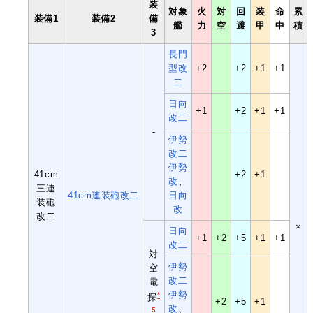
装
対象
火
対
回
装
命
累
装備1
装備2
備
艦
力
空
避
甲
中
積
3
長門
型
改
+2
+2
+1
+1
二
日向
+1
+2
+1
+1
改二
-
伊勢
改二
伊勢
41cm
+2
+1
改
、
三連
41cm連装砲改二
日向
装砲
改
改二
×
日向
+1
+2
+5
+1
+1
改二
対
伊勢
空
改二
電
伊勢
*
探
+2
+5
+1
改
、
5