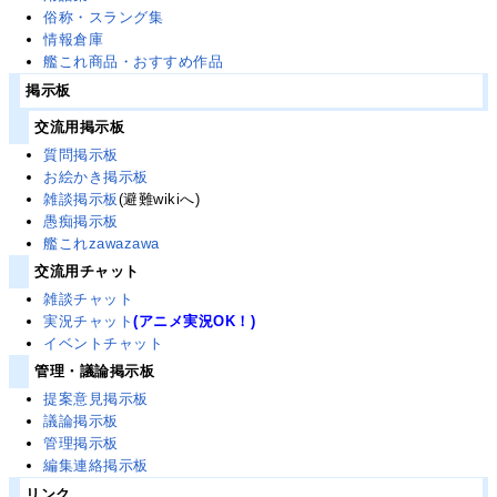
俗称・スラング集
情報倉庫
艦これ商品・おすすめ作品
掲示板
交流用掲示板
質問掲示板
お絵かき掲示板
雑談掲示板
(避難wikiへ)
愚痴掲示板
艦これzawazawa
交流用チャット
雑談チャット
実況チャット
(アニメ実況OK！)
イベントチャット
管理・議論掲示板
提案意見掲示板
議論掲示板
管理掲示板
編集連絡掲示板
リンク