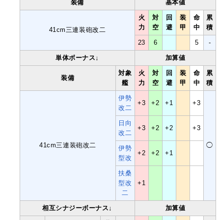
装備
基本値
火
対
回
装
命
累
力
空
避
甲
中
積
41cm三連装砲改二
23
6
5
-
単体ボーナス↓
加算値
対象
火
対
回
装
命
累
装備
艦
力
空
避
甲
中
積
伊勢
+3
+2
+1
+3
改二
日向
+3
+2
+2
+3
改二
41cm三連装砲改二
◯
伊勢
+2
+2
+1
型改
扶桑
型
改
+1
二
相互シナジーボーナス↓
加算値