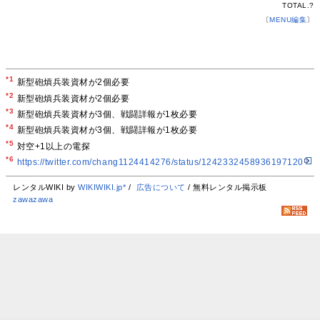
TOTAL.
?
〔
MENU編集
〕
*1
新型砲熕兵装資材が2個必要
*2
新型砲熕兵装資材が2個必要
*3
新型砲熕兵装資材が3個、戦闘詳報が1枚必要
*4
新型砲熕兵装資材が3個、戦闘詳報が1枚必要
*5
対空+1以上の電探
*6
https://twitter.com/chang1124414276/status/1242332458936197120
レンタルWIKI by
WIKIWIKI.jp*
/
広告について
/ 無料レンタル掲示板
zawazawa