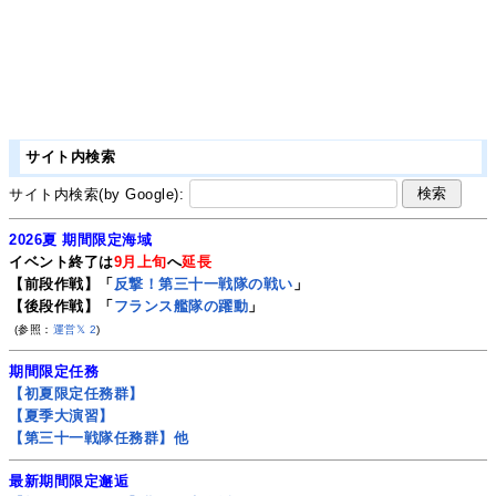
サイト内検索
サイト内検索(by Google):
2026夏 期間限定海域
イベント終了は
9月上旬
へ
延長
【前段作戦】「
反撃！第三十一戦隊の戦い
」
【後段作戦】「
フランス艦隊の躍動
」
(参照：
運営𝕏
2
)
期間限定任務
【初夏限定任務群】
【夏季大演習】
【第三十一戦隊任務群】他
最新期間限定邂逅