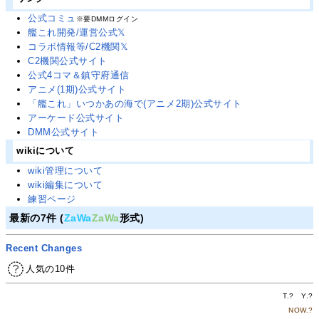
公式コミュ
※要DMMログイン
艦これ開発/運営公式𝕏
コラボ情報等/C2機関𝕏
C2機関公式サイト
公式4コマ＆鎮守府通信
アニメ(1期)公式サイト
「艦これ」いつかあの海で(アニメ2期)公式サイト
アーケード公式サイト
DMM公式サイト
wikiについて
wiki管理について
wiki編集について
練習ページ
最新の7件 (
ZaWa
ZaWa
形式)
Recent Changes
人気の10件
T.
?
Y.
?
NOW.
?