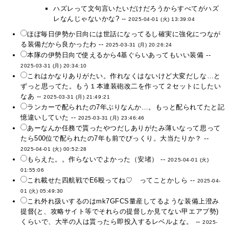
ハズレって文句言いたいだけだろうからすべてがハズ
レなんじゃないかな? --
2025-04-01 (火) 13:39:04
ほぼ毎日伊勢か日向には世話になってるし確実に強化につなが
る装備だから良かったわ --
2025-03-31 (月) 20:26:24
本隊の伊勢日向で使えるから4基ぐらいあってもいい装備 --
2025-03-31 (月) 20:34:10
これはかなりありがたい。作れなくはないけど大変だしな…と
ずっと思ってた。もう１本連装砲改二を作って２セットにしたい
なあ --
2025-03-31 (月) 21:49:21
ランカーで配られたの7年ぶりなんか…。もっと配られてたと記
憶違いしていた --
2025-03-31 (月) 23:46:46
あーなんか任務で貰ったやつだしありがたみ薄いなって思って
たら500位で配られたの7年も前でびっくり。大当たりか？ --
2025-04-01 (火) 00:52:28
もらえた。。作らないでよかった（安堵） --
2025-04-01 (火)
01:55:06
これ載せた四航戦でE6殴ってね♡ ってことかしら --
2025-04-
01 (火) 05:49:30
これ外れ扱いするのはmk7GFCS量産してるような装備上澄み
提督(と、攻略サイト等でそれらの提督しか見てない甲エアプ勢)
くらいで、大半の人は貰ったら即投入するレベルよな。 --
2025-