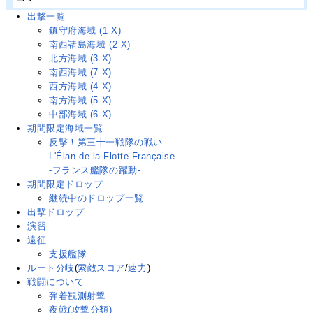
出撃一覧
鎮守府海域 (1-X)
南西諸島海域 (2-X)
北方海域 (3-X)
南西海域 (7-X)
西方海域 (4-X)
南方海域 (5-X)
中部海域 (6-X)
期間限定海域一覧
反撃！第三十一戦隊の戦い
L'Élan de la Flotte Française
-フランス艦隊の躍動-
期間限定ドロップ
継続中のドロップ一覧
出撃ドロップ
演習
遠征
支援艦隊
ルート分岐
(
索敵スコア
/
速力
)
戦闘について
弾着観測射撃
夜戦(攻撃分類)