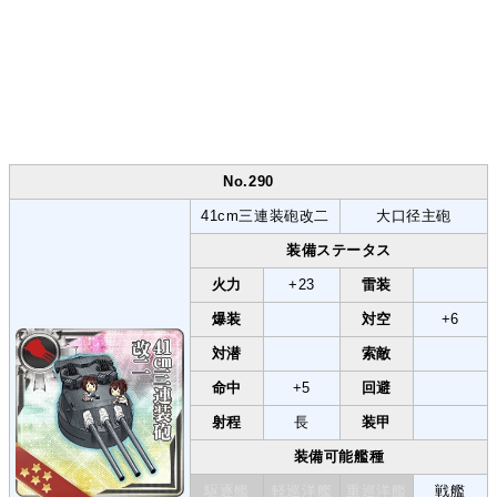
No.290
41cm三連装砲改二
大口径主砲
装備ステータス
火力
+23
雷装
爆装
対空
+6
対潜
索敵
命中
+5
回避
射程
長
装甲
装備可能艦種
駆逐艦
軽巡洋艦
重巡洋艦
戦艦