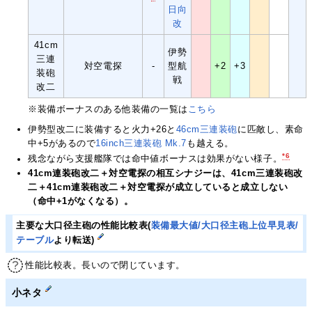
日向
改
41cm
伊勢
三連
対空電探
-
型航
+2
+3
装砲
戦
改二
※装備ボーナスのある他装備の一覧は
こちら
伊勢型改二に装備すると火力+26と
46cm三連装砲
に匹敵し、素命
中+5があるので
16inch三連装砲 Mk.7
も越える。
*6
残念ながら支援艦隊では命中値ボーナスは効果がない様子。
41cm連装砲改二＋対空電探の相互シナジーは、41cm三連装砲改
二＋41cm連装砲改二＋対空電探が成立していると成立しない
（命中+1がなくなる）。
主要な大口径主砲の性能比較表(
装備最大値/大口径主砲上位早見表/
テーブル
より転送)
性能比較表。長いので閉じています。
小ネタ