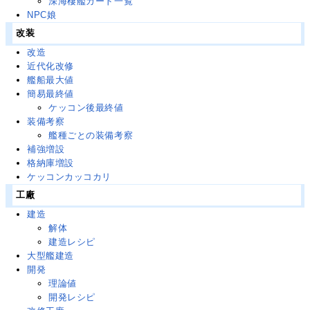
深海棲艦カード一覧
NPC娘
改装
改造
近代化改修
艦船最大値
簡易最終値
ケッコン後最終値
装備考察
艦種ごとの装備考察
補強増設
格納庫増設
ケッコンカッコカリ
工廠
建造
解体
建造レシピ
大型艦建造
開発
理論値
開発レシピ