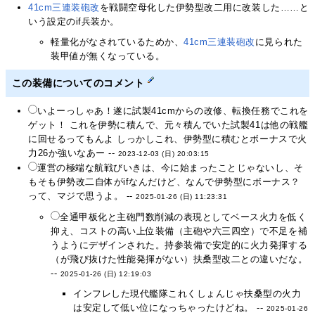
41cm三連装砲改
を戦闘空母化した伊勢型改二用に改装した……と
いう設定のif兵装か。
軽量化がなされているためか、
41cm三連装砲改
に見られた
装甲値が無くなっている。
この装備についてのコメント
いよーっしゃあ！遂に試製41cmからの改修、転換任務でこれを
ゲット！ これを伊勢に積んで、元々積んでいた試製41は他の戦艦
に回せるってもんよ しっかしこれ、伊勢型に積むとボーナスで火
力26か強いなあー --
2023-12-03 (日) 20:03:15
運営の極端な航戦びいきは、今に始まったことじゃないし、そ
もそも伊勢改二自体がifなんだけど、なんで伊勢型にボーナス？
って、マジで思うよ。 --
2025-01-26 (日) 11:23:31
全通甲板化と主砲門数削減の表現としてベース火力を低く
抑え、コストの高い上位装備（主砲や六三四空）で不足を補
うようにデザインされた。持参装備で安定的に火力発揮する
（が飛び抜けた性能発揮がない）扶桑型改二との違いだな。
--
2025-01-26 (日) 12:19:03
インフレした現代艦隊これくしょんじゃ扶桑型の火力
は安定して低い位になっちゃったけどね。 --
2025-01-26