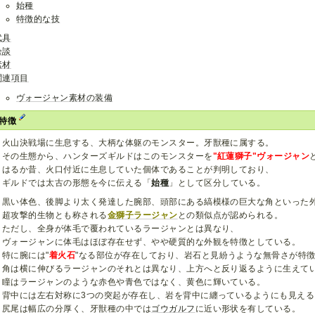
始種
特徴的な技
武具
余談
素材
関連項目
ヴォージャン素材の装備
、特徴
火山決戦場に生息する、大柄な体躯のモンスター。牙獣種に属する。
その生態から、ハンターズギルドはこのモンスターを
"紅蓮獅子"ヴォージャン
はるか昔、火口付近に生息していた個体であることが判明しており、
ギルドでは太古の形態を今に伝える「
始種
」として区分している。
黒い体色、後脚より太く発達した腕部、頭部にある縞模様の巨大な角といった
超攻撃的生物とも称される
金獅子ラージャン
との類似点が認められる。
ただし、全身が体毛で覆われているラージャンとは異なり、
ヴォージャンに体毛はほぼ存在せず、やや硬質的な外観を特徴としている。
特に腕には"
着火石
"なる部位が存在しており、岩石と見紛うような無骨さが特
角は横に伸びるラージャンのそれとは異なり、上方へと反り返るように生えて
瞳はラージャンのような赤色や青色ではなく、黄色に輝いている。
背中には左右対称に3つの突起が存在し、岩を背中に纏っているようにも見える
尻尾は幅広の分厚く、牙獣種の中では
ゴウガルフ
に近い形状を有している。