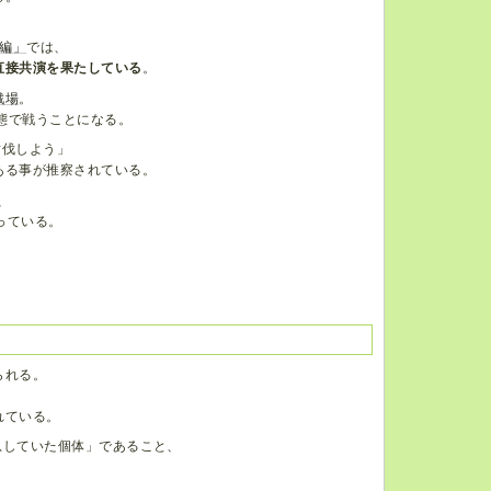
編」
では、
直接共演を果たしている
。
戦場
。
態で戦うことになる。
討伐しよう」
ある事が推察されている。
、
っている。
られる。
れている。
息していた個体」であること、