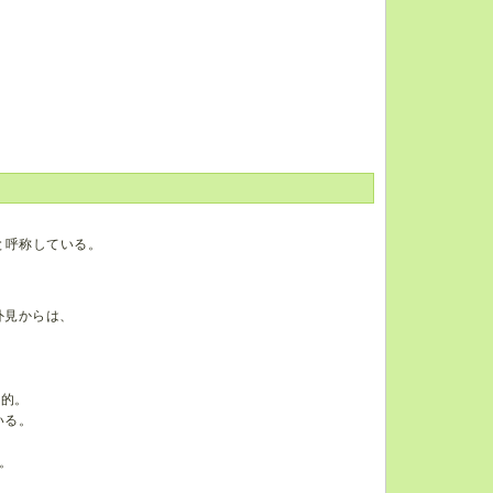
と呼称している。
外見からは、
徴的。
いる。
。