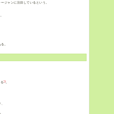
ォージャンに注目しているという。
る。
、
ある。
*1
いる
。
り、
る。