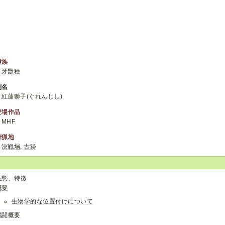
種族
牙獣種
別名
紅蓮獅子(ぐれんじし)
登場作品
MHF
狩猟地
決戦場
,
古跡
生態、特徴
概要
生物学的な位置付けについて
戦闘概要