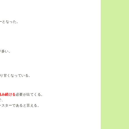
ーとなった。
が多い。
り甘くなっている。
挑み続ける
必要が出てくる。
で、
ンスターであると言える。
、