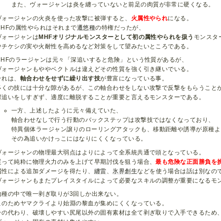
また、ヴォージャンは炎を纏っていないと前足の肉質が非常に硬くなる。
ヴォージャンの火炎を使った攻撃に被弾すると、
火属性やられ
になる。
MHFの属性やられはそれまで
遷悠種
の特権だったが、
ヴォージャンは
MHFオリジナルモンスターとして初の属性やられを扱う
モンスタ
ウチケシの実や火耐性を高めるなど対策をして望みたいところである。
MHFのラージャンは元々「深追いすると危険」という性質があるが、
ヴォージャンもややベクトルは違えどその性質を強く引き継いでいる。
それは、
軸合わせをせずに繰り出す技
が豊富になっている事。
多くの技には十分な隙があるが、この軸合わせをしない攻撃で反撃をもらうこと
深追いをしすぎず、適度に離脱することが重要と言えるモンスターである。
一方、上述したように元々備えていた、
軸合わせなしで行う行動のバックステップは攻撃技ではなくなっており、
特異個体ラージャン譲りのローリングアタックも、移動距離や誘導が原種よ
その為追いかけっこにはなりにくくなっている。
ヴォージャンの物理最大弱点はよりによって全系統共通で頭となっている。
従って純粋に物理火力のみを上げて早期討伐を狙う場合、
最も危険な正面勝負を
属性による追加ダメージを得たり、
纏雷
、
氷界創生
などを使う場合は話は別なの
ヴォージャンもまたプレイスタイルによって必要なスキルの調整が重要になるモ
始種の中で唯一剥ぎ取りが3回しか出来ない。
このためヤマクライより始淵の黎血が集めにくくなっている。
その代わり、破壊しやすい尻尾以外の固有素材は全て剥ぎ取りで入手できるため