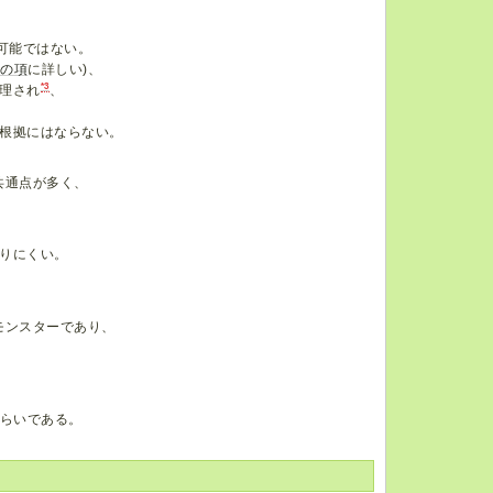
。
可能ではない。
種の項
に詳しい)、
*3
理され
、
根拠にはならない。
共通点が多く、
りにくい。
。
モンスターであり、
。
くらいである。