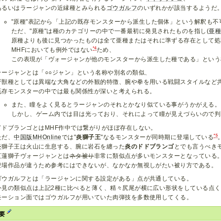
あるいはラージャンの近縁種とみられる
ゴウガルフ
のいずれかが該当するようだ
"原種"表記から「上記の既存モンスターから派生した個体」という解釈も不
ただ、"原種"は種のカテゴリーの中で一番最初に発見されたものを指し(
亜
原種よりも後に見つかったものは全て亜種またはそれに準ずる存在として処
*4
MHFにおいても例外ではない
ため、
この表現が「ヴォージャンが他のモンスターから派生した種である」という
ラージャンとは「○○ジャン」という名称や別名の類似、
牙獣種としては異端な大角などの外観的特徴、腕や拳を用いる戦闘スタイルなど
既存モンスターの中では最も関係性が深いと考えられる。
また、瞳をよく見るとラージャンのそれとかなり似ている事がうかがえる。
しかし、ゲーム内では目は光っており、それによって瞳が見えづらいので判
ドドブランゴとはMHF作中では繋がりがほぼ存在しない。
*5
ただ、
中国版MHOnline
では"
炎獅子王
"なるモンスターが同時期に登場している
炎獅子王は火山に生息する、腕に岩石を纏った
炎のドドブランゴ
とでも言うべき
紅蓮獅子ヴォージャンとは
ネタ被り
非常に類似点が多いモンスターとなっている
登場作品が違うため参考にはできないが、なかなか無視しがたい被り方である。
ゴウガルフとは「ラージャンに関する設定がある」点が共通している。
外見の類似点は上記2種に比べると薄く、精々尻尾が横に広い形状をしている点
モーション面ではゴウガルフが用いていた肉弾技を多数使用してくる。
概要