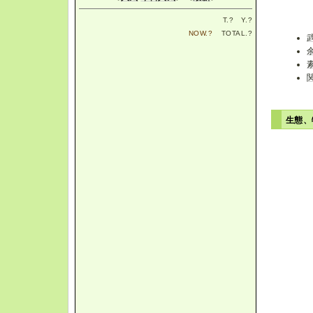
T.
?
Y.
?
NOW.
?
TOTAL.
?
生態