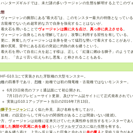
ハンターズギルドでは、未だ謎の多いラージャンの生態を解明する上でこのヴ
生態
ヴォージャンの腕部にある"着火石"は、このモンスター最大の特徴となってい
古龍種でないため超常的な力で自身を強化することはないが、
着火石を用いることで
ヴォージャンは腕に火を点け、真っ赤に炎上させる
。
ヴォージャン自身もこれを理解しており、攻撃に利用する習性を有している。
更に、興奮したヴォージャンは全身を使って猛烈な勢いで着火することがあり
腕や尻尾、背中にある左右の突起に灼熱の炎を纏うという。
着火石を用いて自在に火を起こす様は、正しく「紅蓮に燃ゆる獅子」のようで
また、「古より言い伝えられし悪鬼」と称されることもある。
MHF-G10.1にて実装された牙獣種の大型モンスター。
始種
の四番手であり、
烈種
・始種では初の飛竜種・古龍種ではないモンスター。
6月23日発売のファミ通誌面にて初公開され、
7月1日のプレビューサイト更新、及びゲーム誌サイトにて正式発表されて
実装はG10.1アップデート当日の2016年7月13日。
金獅子ラージャン
によく似た外見、及び名称を有しており、
「始種」の設定からして何らかの関係性があることは間違いない(後述)。
一方、ヴォージャンは始種に従来欠けていた火属性枠を担当するモンスターであ
発達した腕部や尻尾に炎を纏う
という
ヴァルサブロス
に似た生態を有する。
腕に炎を纏う姿は、上方へ反り返った巨角と合わさり
炎の魔人
と見紛う迫力があ