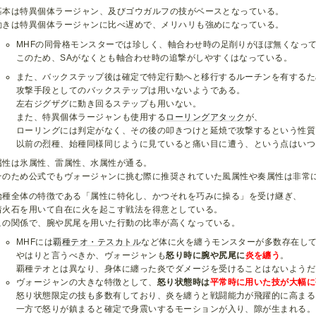
基本は特異個体ラージャン、及びゴウガルフの技がベースとなっている。
動きは特異個体ラージャンに比べ遅めで、メリハリも強めになっている。
MHFの同骨格モンスターでは珍しく、軸合わせ時の足削りがほぼ無くなっ
このため、SAがなくとも軸合わせ時の追撃がしやすくはなっている。
また、バックステップ後は確定で特定行動へと移行するルーチンを有するた
攻撃手段としてのバックステップは用いないようである。
左右ジグザグに動き回るステップも用いない。
また、特異個体ラージャンも使用する
ローリングアタック
が、
ローリングには判定がなく、その後の叩きつけと延焼で攻撃するという性質
以前の烈種、始種同様同じように見ていると痛い目に遭う、という点はいつ
属性は氷属性、雷属性、水属性が通る。
そのため公式でもヴォージャンに挑む際に推奨されていた風属性や奏属性は非常
始種全体の特徴である「属性に特化し、かつそれを巧みに操る」を受け継ぎ、
着火石を用いて自在に火を起こす戦法を得意としている。
この関係で、腕や尻尾を用いた行動の比率が高くなっている。
MHFには
覇種テオ・テスカトル
など体に火を纏うモンスターが多数存在し
やはりと言うべきか、ヴォージャンも
怒り時に腕や尻尾に
炎を纏う
。
覇種テオとは異なり、身体に纏った炎でダメージを受けることはないようだ
ヴォージャンの大きな特徴として、
怒り状態時は
平常時に用いた技が大幅に
怒り状態限定の技も多数有しており、炎を纏うと戦闘能力が飛躍的に高まる
一方で怒りが鎮まると確定で身震いするモーションが入り、隙が生まれる。