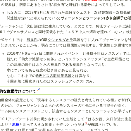
この現象は、腕部にあるとされる"着火石"と呼ばれる部分によって生じている。
ちなみに、2017年8月に配信された高難度クエスト
「双頭襲撃戦～双獅覚醒
関連性が深い(と考えられている)
ヴォージャンとラージャン(赤き金獅子)が
ヴォージャンは「火山決戦場に生息している」とのことで、狩猟フィールドは
決
G6.1でヴァルサブロスと同時実装された「エリア中央の溶岩が流れていない」状
公式サイトでは「
風属性
のG級
クシャルダオラ
武器を手に入れてヴォージャンを
と記されていることから、弱点については風属性が内包する、雷属性と氷属性で
2016年7月6日～27日に開催されたイベント「紅蓮獅子討伐ノススメ」では
新たに「劫火ヲ滅消セシ剣斧」というスラッシュアックスFが生産可能とな
この武器の属性は水と氷の複属性である奏属性となっており、
水についてもある程度の効き目があると見られる。
なお、これまでの
G級ドス古龍対策武器
とは異なり、
今回新規に用意されたのはスラッシュアックスFのみ。
的な位置付けについて
始種全体の設定として「現存するモンスターの祖先と考えられている種」が挙げ
このため、ヴォージャンもなんらかのモンスターの祖先に当たる可能性が高く、
ゲーム内モンスターリストより、該当するモンスターとしてラージャンが挙げら
G10.1アップデート以前に明かされていた生態として「はるか昔、火口付近に生
*2
および「
原種
と比べて大きな体躯」を持つという記述
が確認されている。
この"原種"とは同じ"獅子"の別名を有するラージャン、
ドドブランゴ
、