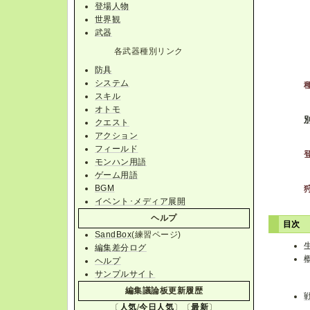
登場人物
世界観
武器
各武器種別リンク
防具
システム
スキル
オトモ
クエスト
アクション
フィールド
モンハン用語
ゲーム用語
BGM
イベント･メディア展開
ヘルプ
目次
SandBox
(練習ページ)
編集差分ログ
ヘルプ
サンプルサイト
編集議論板更新履歴
〔
人気
/
今日人気
〕〔
最新
〕