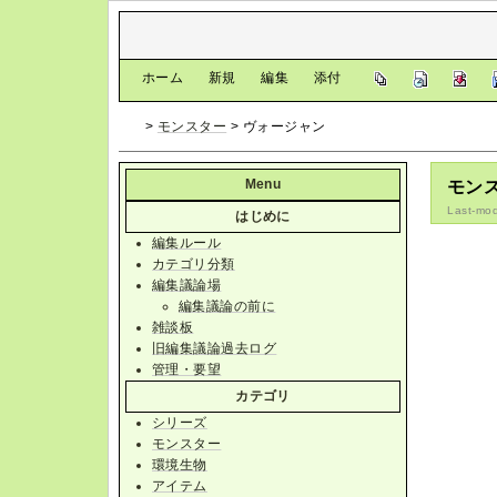
[
ホーム
|
新規
|
編集
|
添付
]
>
モンスター
> ヴォージャン
Menu
モン
Last-mod
はじめに
編集ルール
カテゴリ分類
編集議論場
編集議論の前に
雑談板
旧編集議論過去ログ
管理・要望
カテゴリ
シリーズ
モンスター
環境生物
アイテム