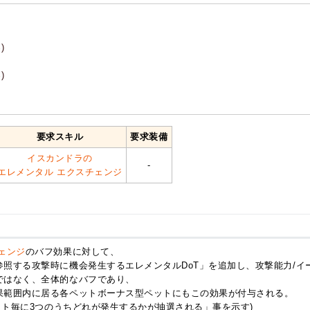
)
)
要求スキル
要求装備
イスカンドラの
-
エレメンタル エクスチェンジ
ェンジ
のバフ効果に対して、
参照する攻撃時に機会発生するエレメンタルDoT」を追加し、攻撃能力/イ
ではなく、全体的なバフであり、
果範囲内に居る各ペットボーナス型ペットにもこの効果が付与される。
ヒット毎に3つのうちどれが発生するかが抽選される」事を示す)