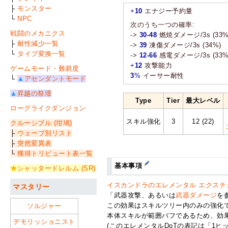
├
モンスター
+
10
エナジー予約量
└
NPC
次のうち一つの確率:
戦闘のメカニクス
->
30-48
燃焼ダメージ/3s (33%
├
耐性減少一覧
->
39
凍傷ダメージ/3s (34%)
└
タイプ変換一覧
->
12-66
感電ダメージ/3s (33%
+
12
攻撃能力
ゲームモード・難易度
3
%
イーサー耐性
└
▲
アセンダントモード
▲
昇越の祭壇
Type
Tier
最大レベル
ローグライクダンジョン
スキル強化
3
12 (22)
クルーシブル (坩堝)
├
ウェーブ別リスト
├
突然変異表
└
獲得トリビュート表一覧
基本事項
★
シャッタードレルム (SR)
イスカンドラのエレメンタル エクスチ
マスタリー
「武器攻撃、あるいは
武器ダメージ
を
この効果はスキルツリー内のみの強化
ソルジャー
本体スキルが範囲バフであるため、効
デモリッショニスト
(このエレメンタルDoTの表記は「1