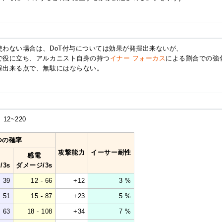
わない場合は、DoT付与については効果が発揮出来ないが、
で役に立ち、アルカニスト自身の持つ
イナー フォーカス
による割合での強
保出来る点で、無駄にはならない。
 12~220
つの確率
攻撃能力
イーサー耐性
感電
3s
ダメージ/3s
39
12 - 66
+12
3 %
51
15 - 87
+23
5 %
63
18 - 108
+34
7 %