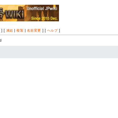
プ
] [
凍結
|
複製
|
名前変更
] [
ヘルプ
]
d