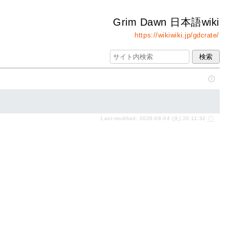
Grim Dawn 日本語wiki
https://wikiwiki.jp/gdcrate/
Last-modified: 2026-08-04 (火) 20:11:32