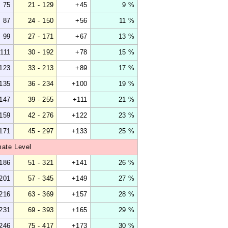
75
21 - 129
+45
9 %
87
24 - 150
+56
11 %
99
27 - 171
+67
13 %
111
30 - 192
+78
15 %
123
33 - 213
+89
17 %
135
36 - 234
+100
19 %
147
39 - 255
+111
21 %
159
42 - 276
+122
23 %
171
45 - 297
+133
25 %
mate Level
186
51 - 321
+141
26 %
201
57 - 345
+149
27 %
216
63 - 369
+157
28 %
231
69 - 393
+165
29 %
246
75 - 417
+173
30 %