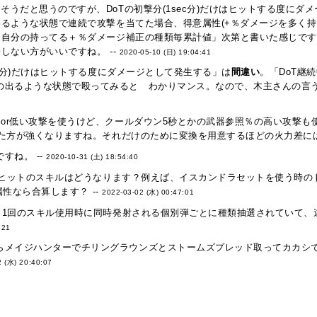
そうだと思うのですが、DoTの初撃分(1sec分)だけはヒットする度にダ
るような状態で連続で攻撃を当てた場合、得意属性(+％ダメージを多く持
自分の持ってる＋％ダメージ補正の種類毎累計値」次第と書いた感じです
しない方がいいですね。 --
2020-05-10 (日) 19:04:41
sec分)だけはヒットする度にダメージとして発生する」は
間違い
。「DoT継
の出るような状態で殴ってみると わかりマンス。なので、木主さんの言う
or低い攻撃を使うけど、クールダウン5秒とかの武器参照％の高い攻撃
た方が強くなりますね。それだけのために変換を用意するほどの火力差には
すね。 --
2020-10-31 (土) 18:54:40
ヒットのスキルはどうなります？例えば、イスカンドラセットを使う時のト
性なら合算します？ --
2022-03-02 (水) 00:47:01
、1回のスキル使用時に同時発射される個別弾ごとに種類抽選されていて、
:21
らメイジハンターでチリングラウンズとストームズプレッド取ってカカシで
2 (水) 20:40:07