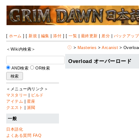
[
ホーム
] [
新規
|
編集
|
添付
] [
一覧
|
最終更新
|
差分
|
バックアッ
>
Masteries
>
Arcanist
> Overloa
＜Wiki内検索＞
Overload オーバーロード
AND検索
OR検索
＜メニュー内リンク＞
マスタリー
|
ビルド
アイテム
|
星座
クエスト
|
派閥
一般
日本語化
よくある質問 FAQ