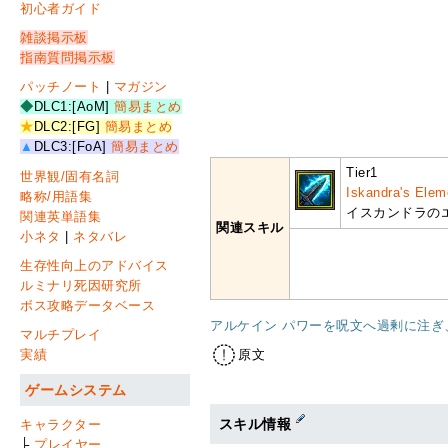
初心者ガイド
雑談掲示板
指南質問掲示板
パッチノート
|
マガジン
◆
DLC1:[AoM]
簡易まとめ
★
DLC2:[FG]
簡易まとめ
▲
DLC3:[FoA]
簡易まとめ
Tier1
世界観/固有名詞
Iskandra's Ele
略称/用語集
イスカンドラの
関連英単語集
関連スキル
小ネタ
|
ネタバレ
生存性向上のアドバイス
ルミナリ死因研究所
ボス攻略データベース
アルケイン パワーを呪文へ過剰に注
マルチプレイ
実績
原文
ゲームシステム
スキル情報
キャラクター
├
プレイヤー