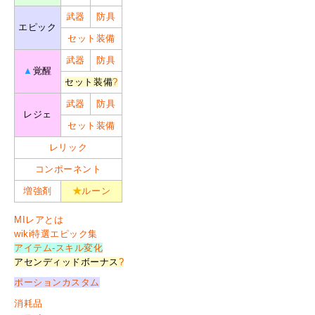
武器
防具
エピック
セット装備
武器
防具
▲
覚醒
セット装備
?
武器
防具
レジェ
セット装備
レリック
コンポーネント
増強剤
★
ルーン
MIレアとは
wiki特選エピック集
アイテム-スキル変化
アセンディッドボーナス
?
ポーションカスタム
消耗品