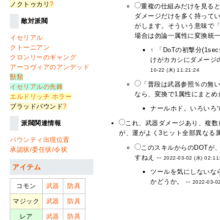
ノクトゥカリ
?
重複の仕組みだけを見ると
ダメージだけを多く持ってい
敵対派閥
がします。そういう意味で「
場合は勿論一属性に変換統一
イセリアル
クトーニアン
↑ 「DoTの初撃分(1
クロンリーのギャング
けがカカシにダメージ
アーコヴィアのアンデッド
10-22 (木) 11:21:24
獣類
「普段は武器参照％の無い
イセリアルの先鋒
なら、変換で1属性にまとめ
エルドリッチ ホラー
ブラッドバウンド
?
ナールホド。いろいろで
派閥関連情報
これ、武器ダメージあり、複数
が、運がよく3ヒット全部異なる属
バウンティ出現位置
このスキルからのDOTが
承認状/委任状/令状
すねえ --
2022-03-02 (水) 02:11
アイテム
ツールを気にしないな
かどうか。 --
2022-03-0
コモン
武器
防具
マジック
武器
防具
レア
武器
防具