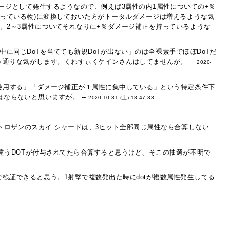
メージとして発生するようなので、例えば3属性の内1属性についての+％
っている物)に変換しておいた方がトータルダメージは増えるような気
。2～3属性についてそれなりに+％ダメージ補正を持っているような
続中に同じDoTを当てても新規DoTが出ない」のは全裸素手でほぼDoTだ
通りな気がします。くわすぃくケインさんはしてませんが。 --
2020-
も使用する」「ダメージ補正が１属性に集中している」という特定条件下
ならないと思いますが。 --
2020-10-31 (土) 18:47:33
ロザンのスカイ シャードは、3ヒット全部同じ属性なら合算しない
違うDOTが付与されてたら合算すると思うけど、そこの抽選が不明で
検証できると思う。1射撃で複数発出た時にdotが複数属性発生してる