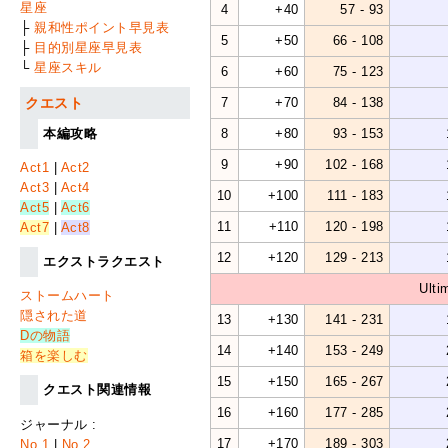
星座
4
+40
57 - 93
├
親和性ポイント早見表
5
+50
66 - 108
├
目的別星座早見表
└
星座スキル
6
+60
75 - 123
7
+70
84 - 138
クエスト
8
+80
93 - 153
本編攻略
9
+90
102 - 168
Act1
|
Act2
Act3
|
Act4
10
+100
111 - 183
Act5
|
Act6
11
+110
120 - 198
Act7
|
Act8
12
+120
129 - 213
エクストラクエスト
Ulti
ストームハート
隠された道
13
+130
141 - 231
Dの物語
14
+140
153 - 249
箱を楽しむ
15
+150
165 - 267
クエスト関連情報
16
+160
177 - 285
ジャーナル :
17
+170
189 - 303
No.1
|
No.2