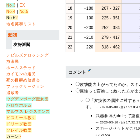
No.3
|
EX
18
+180
207 - 327
No.4
|
No.5
No.6
?
19
+190
225 - 351
地名英和リスト
20
+200
252 - 384
派閥
21
+210
279 - 417
友好派閥
22
+220
318 - 462
デビルズクロッシング
放浪民
ホームステッド
コメント
カイモンの選民
死の目醒め修道会
攻撃能力上がってたのか。スキル
ブラックリージョン
属性って変換して絞った方が出力
追放者
ウグデンボーグ魔女団
「変換後の属性に対する
バロウホルム
す。 --
2020-05-08 (金) 15:18:4
マルマス レジスタンス
武器参照のdotって
ビスミール教団
--
2020-05-10 (日) 17:32:3
ドリーグ教団
スカージセットがこれの
ソレイル教団
22:21:24
カーン
?