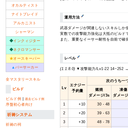
オカルティスト
ナイトブレイド
運用方法
アルカニスト
武器ダメージが関連しないスキルしか使
シャーマン
実数での攻撃能力強化は大抵のビルド
また、重要なイーサー耐性を自前で確
◆
インクィジター
◆
ネクロマンサー
レベル
★
オースキーパー
▲
バーサーカー
(1.1.8.0)
▼攻撃能力/Lv1-22 14~252 →
全マスタリースキル
次のうち一
エナジー
Lv
ビルド
燃焼
凍傷
予約量
ダメージ/3s
ダメージ/
ビルド例
|
過去ビルド例
1
+10
30 - 48
序盤初心者向け
2
+20
39 - 63
祈祷システム
3
+30
48 - 78
祈祷の祠