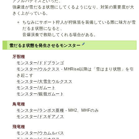
アノルパティスといった、
強豪達が雪だるま状態にしてくるようになり、対策の重要度が大
きく上がっている。
ちなみにサポート狩人が狩猟笛を装備している際に味方が雪
だるま状態になると、
音爆演奏で救助してくれる場合がある。
雪だるま状態を発生させるモンスター
牙獣種
モンスター/ドドブランゴ
モンスター/ウルクスス
- MHRise以降は「雪はまり状態」を引
き起こす
モンスター/大雪主ウルクスス
モンスター/ガムート
モンスター/銀嶺ガムート
鳥竜種
モンスター/ランポス亜種
- MH2、MHFのみ
モンスター/ドスギアノス
飛竜種
モンスター/ウカムルバス