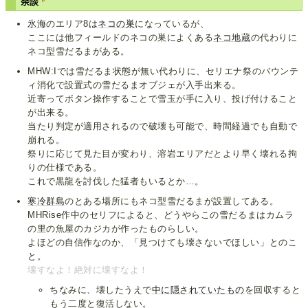
余談
氷海
のエリア8は
ネコの巣
になっているが、
ここには他フィールドのネコの巣によくある
ネコ地蔵
の代わりに
ネコ型雪だるまがある。
MHW:Iでは雪だるま状態が無い代わりに、セリエナ祭のバウンテ
ィ消化で設置式の雪だるまオブジェが入手出来る。
近寄ってボタン操作することで雪玉が手に入り、投げ付けること
が出来る。
当たり判定が適用されるので破壊も可能で、時間経過でも自動で
崩れる。
祭りに応じて見た目が変わり、溶岩エリアだとより早く壊れる拘
りの仕様である。
これで黒龍を討伐した猛者もいるとか…。
寒冷群島
のとある場所にもネコ型雪だるまが設置してある。
MHRise作中のセリフによると、どうやらこの雪だるまはカムラ
の里の魚屋のカジカが作ったものらしい。
よほどの自信作なのか、「見つけても壊さないでほしい」とのこ
と。
壊すなよ！絶対に壊すなよ！
ちなみに、壊したうえで
中に隠されていたもの
を回収すると
もう二度と復活しない。