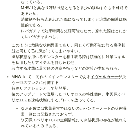
なっている。
MHW:Iと異なり凍結状態となると多少の移動すらも不可能で
あるため、
消散剤を持ち込み忘れた際になってしまうと追撃の回避は絶
望的である。
レバガチャで効果時間を短縮可能なため、忘れた際はとにか
くレバガチャすべし。
このように危険な状態異常であり、同じく行動不能に陥る
麻痺状
態
と同じく乙に繋がってしまいやすい。
凍結状態を用いるモンスターを相手取る際は積極的に対策スキル
を採用したりアイテムを持ち込む他、
該当する攻撃に最大限の注意を払うなどの対策が求められる。
MHW:Iにて、同作のメインモンスターである
イヴェルカーナ
が扱
う一部のブレスに付随する
特殊リアクションとして初登場。
後のアップデートで登場したベリオロスの特殊個体、
氷刃佩くベ
リオロス
も凍結状態にするブレスを放ってくる。
なお正確には状態異常ではないのかハンターノートの状態異
常一覧には記載されておらず、
氷刃佩くベリオロスの生態情報にて凍結状態の存在が触れら
れているのみである。