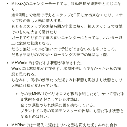
MHX(X)のニャンターモードでは、移動速度が運搬中と同じにな
り、
通常3回まで連続で行えるステップが1回しか出来なくなり、ステ
ップ後の隙も大幅に増大する。
もともとステップの無敵時間が非常に短く、抜刀ダッシュで攻撃
そのものを大きく避けたり
ガード
でやりすごす事の多いニャンターにとっては、ハンター以
上に危険な状態となる。
だるま無効スキルが無いので予防ができないのも辛いところ。
だるま早割りの術や治・ローリングの技での解除は可能。
MHWorldでは雪だるま状態が削除された。
Worldには寒冷地が存在せず、氷属性使いも少なかったための撤
廃と思われる。
ちなみに、同様の効果だった泥まみれ状態も泥はまり状態となり
大幅に仕様が変わっている。
その後MHW:Iでベリオロスが復活参戦したが、かつて雪だる
ま状態を引き起こしていた攻撃は、
全て氷属性やられ効果に置き換わっている。
ブラントドス等の追加モンスターの攻撃にも雪だるま状態と
なるものは無い。
MHRiseでは一足先に泥はまりへと形を変えた泥まみれに合わ