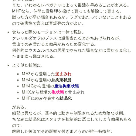
また、いわゆるレバガチャによって復活を早めることが出来る。
MHFなら、仲間に
音爆弾
を投げて貰っても解除して貰える。
蹴った方が早い場合もあるが、ラグであたっていないこともある
ので確実性で言えば音爆弾の方がよい。
食らった際のモーションは一律で尻餅。
クシャルダオラ
の
ブレス
は通常当たるとかちあげられるが、
雪山でのみ雪だるま効果があるため変化する。
例外的に
ウカムルバス
の尻尾でやられた場合などは雪だるま化し
たまま吹っ飛ばされる。
よく似た状態に、
MH3から登場した
泥まみれ
MH4から登場の
糸拘束状態
MH4Gから登場の
重油拘束状態
MHXから登場の
泡状態
と
骨まみれ
MHFにのみ存在する
結晶化
がある。
細部は異なるが、基本的に動きを制限されるため危険な状態。
ちなみに結晶化はスタミナを強制的に25にしてしまう効果もある
ので、
解除した後までその影響が付きまとうのが唯一特徴的。