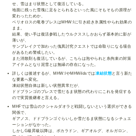
せ、雪はまり状態として復活している。
地面に残った雪塊に足をとられるといった風にそもそもの原理が
変わったためか、
ベリオロスの竜巻ブレスはMHW:Iに引き続き氷属性やられ効果の
まま。
結果、使い手は復活参戦したウルクススしかおらず基本的に影が
薄いが、
サンブレイクで加わった傀異討究クエストでは命取りになる場合
があるため警戒したい。
また消散剤も復活しているが、こちらは泡やられと糸拘束の対策
アイテムとなり泥雪とは無縁の存在になった。
詳しくは後述するが、MHW:IやMHWildsでは
凍結状態
と言う新た
な要素へ変化。
凍結状態自体は新しい状態異常だが、
ドドブランゴのブレスで雪だるま状態の代わりにこれを発症する
ので実質後継者と言える。
MHFでは雪山のクシャルダオラと戦闘しないという選択ができる
関係で、
ギアノス、ドドブランゴぐらいしか雪だるま状態になるシチュエ
ーションがなかった。
しかしG級昇級以降は、ポカラドン、ギアオルグ、オルガロン、