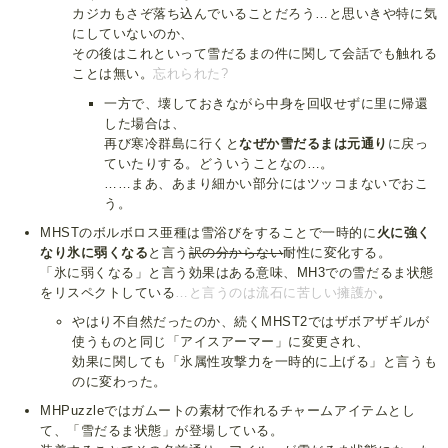
カジカもさぞ落ち込んでいることだろう…と思いきや特に気
にしていないのか、
その後はこれといって雪だるまの件に関して会話でも触れる
ことは無い。
忘れられた?
一方で、壊しておきながら中身を回収せずに里に帰還
した場合は、
再び寒冷群島に行くと
なぜか雪だるまは元通り
に戻っ
ていたりする。どういうことなの…。
……まあ、あまり細かい部分にはツッコまないでおこ
う。
MHSTのボルボロス亜種は雪浴びをすることで一時的に
火に強く
なり氷に弱くなる
と言う
訳の分からない
耐性に変化する。
「氷に弱くなる」と言う効果はある意味、MH3での雪だるま状態
をリスペクトしている
…と言うのは流石に苦しい擁護か
。
やはり不自然だったのか、続くMHST2ではザボアザギルが
使うものと同じ「アイスアーマー」に変更され、
効果に関しても「氷属性攻撃力を一時的に上げる」と言うも
のに変わった。
MHPuzzleではガムートの素材で作れるチャームアイテムとし
て、「雪だるま状態」が登場している。