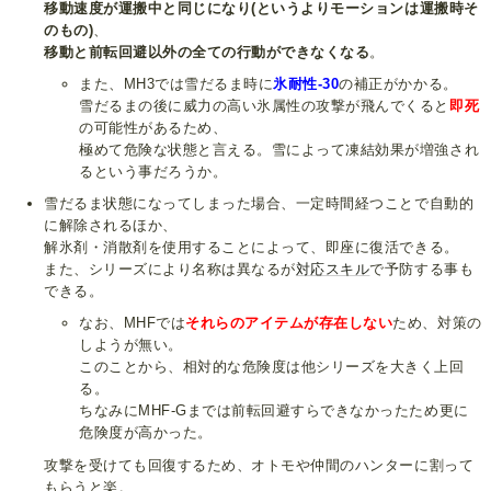
移動速度が運搬中と同じになり(というよりモーションは運搬時そ
のもの)
、
移動と前転回避以外の全ての行動ができなくなる
。
また、MH3では雪だるま時に
氷耐性-30
の補正がかかる。
雪だるまの後に威力の高い氷属性の攻撃が飛んでくると
即死
の可能性があるため、
極めて危険な状態と言える。雪によって凍結効果が増強され
るという事だろうか。
雪だるま状態になってしまった場合、一定時間経つことで自動的
に解除されるほか、
解氷剤・消散剤を使用することによって、即座に復活できる。
また、シリーズにより名称は異なるが
対応スキル
で予防する事も
できる。
なお、MHFでは
それらのアイテムが存在しない
ため、対策の
しようが無い。
このことから、相対的な危険度は他シリーズを大きく上回
る。
ちなみにMHF-Gまでは前転回避すらできなかったため更に
危険度が高かった。
攻撃を受けても回復するため、オトモや仲間のハンターに割って
もらうと楽。