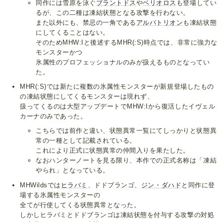
同作には雪原を泳ぐ
ブラントドス
や
ベリオロス
も登場してい
るが、この二種は凍結状態となる攻撃を行わない。
また以外にも、禁忌の一角である
アルバトリオン
も凍結状態
にしてくることはない。
そのためMHW:Iと後述するMHR(:S)時点では、非常に強力な
モンスターかつ
氷属性のプロフェッショナルのみが扱えるものとなってい
た。
MHR(:S)では新たに複数の氷属性モンスターが新規登場したもの
の凍結状態にしてくるモンスターは現れず、
扱ってくるのは大型アップデートでMHW:Iから復活したイヴェル
カーナのみであった。
こちらでは前作と違い、状態異常一覧にてしっかりと状態異
常の一種として記載されている。
これにより正式に状態異常の仲間入りを果たした。
なおハンターノートを見る限り、本作での正式名称は「凍結
やられ」となっている。
MHWildsでは
ヒラバミ
、ドドブランゴ、
ジン・ダハド
と同作に登
場する氷属性モンスターの
全てが行使してくる状態異常となった。
しかしヒラバミとドドブランゴは凍結状態を付与する攻撃の対処