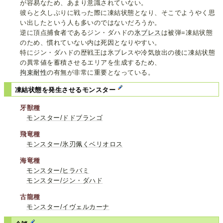
が容易なため、あまり意識されていない。
彼らと久しぶりに戦った際に凍結状態となり、そこでようやく思
い出したという人も多いのではないだろうか。
逆に頂点捕食者であるジン・ダハドの
氷ブレス
は被弾=凍結状態
のため、慣れていない内は死因となりやすい。
特にジン・ダハドの歴戦王は氷ブレスや冷気放出の後に凍結状態
の異常値を蓄積させるエリアを生成するため、
拘束耐性
の有無が非常に重要となっている。
凍結状態を発生させるモンスター
牙獣種
モンスター/ドドブランゴ
飛竜種
モンスター/氷刃佩くベリオロス
海竜種
モンスター/ヒラバミ
モンスター/ジン・ダハド
古龍種
モンスター/イヴェルカーナ