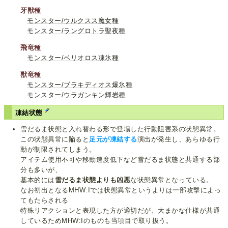
牙獣種
モンスター/ウルクスス魔女種
モンスター/ラングロトラ聖夜種
飛竜種
モンスター/ベリオロス凍氷種
獣竜種
モンスター/ブラキディオス爆氷種
モンスター/ウラガンキン輝岩種
凍結状態
雪だるま状態と入れ替わる形で登場した行動阻害系の状態異常。
この状態異常に陥ると
足元が凍結する
演出が発生し、あらゆる行
動が制限されてしまう。
アイテム使用不可や移動速度低下など雪だるま状態と共通する部
分も多いが、
基本的には
雪だるま状態よりも凶悪
な状態異常となっている。
なお初出となるMHW:Iでは状態異常というよりは一部攻撃によっ
てもたらされる
特殊リアクションと表現した方が適切だが、大まかな仕様が共通
しているためMHW:Iのものも当項目で取り扱う。