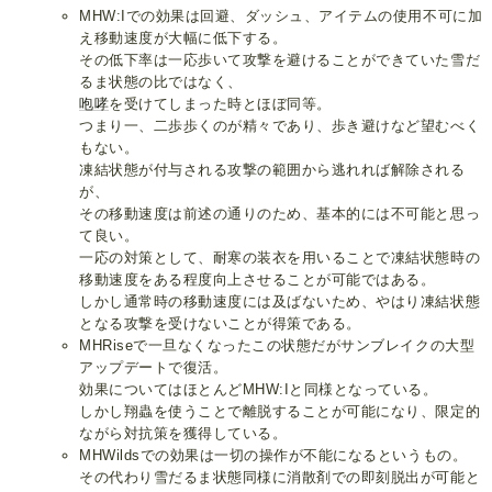
MHW:Iでの効果は回避、ダッシュ、アイテムの使用不可に加
え移動速度が大幅に低下する。
その低下率は一応歩いて攻撃を避けることができていた雪だ
るま状態の比ではなく、
咆哮
を受けてしまった時とほぼ同等。
つまり一、二歩歩くのが精々であり、歩き避けなど望むべく
もない。
凍結状態が付与される攻撃の範囲から逃れれば解除される
が、
その移動速度は前述の通りのため、基本的には不可能と思っ
て良い。
一応の対策として、耐寒の装衣を用いることで凍結状態時の
移動速度をある程度向上させることが可能ではある。
しかし通常時の移動速度には及ばないため、やはり凍結状態
となる攻撃を受けないことが得策である。
MHRiseで一旦なくなったこの状態だがサンブレイクの大型
アップデートで復活。
効果についてはほとんどMHW:Iと同様となっている。
しかし翔蟲を使うことで離脱することが可能になり、限定的
ながら対抗策を獲得している。
MHWildsでの効果は一切の操作が不能になるというもの。
その代わり雪だるま状態同様に消散剤での即刻脱出が可能と