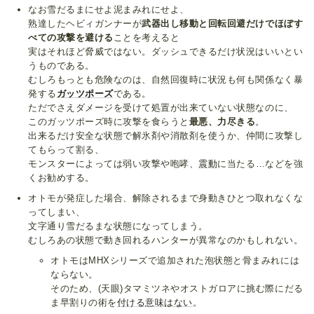
なお雪だるまにせよ泥まみれにせよ、
熟達したヘビィガンナーが
武器出し移動と回転回避だけでほぼす
べての攻撃を避ける
ことを考えると
実はそれほど脅威ではない。ダッシュできるだけ状況はいいとい
うものである。
むしろもっとも危険なのは、自然回復時に状況も何も関係なく暴
発する
ガッツポーズ
である。
ただでさえダメージを受けて処置が出来ていない状態なのに、
このガッツポーズ時に攻撃を食らうと
最悪、力尽きる
。
出来るだけ安全な状態で解氷剤や消散剤を使うか、仲間に攻撃し
てもらって割る、
モンスターによっては弱い攻撃や咆哮、
震動
に当たる…などを強
くお勧めする。
オトモが発症した場合、解除されるまで身動きひとつ取れなくな
ってしまい、
文字通り雪だるまな状態になってしまう。
むしろあの状態で動き回れるハンターが異常なのかもしれない。
オトモはMHXシリーズで追加された泡状態と骨まみれには
ならない。
そのため、(天眼)タマミツネやオストガロアに挑む際にだる
ま早割りの術を
付ける意味はない
。